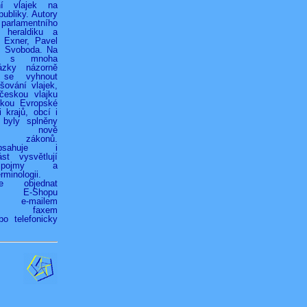
ní vlajek na
ubliky. Autory
 parlamentního
 heraldiku a
r Exner, Pavel
k Svoboda. Na
h s mnoha
ázky názorně
 se vyhnout
ování vlajek,
českou vlajku
jkou Evropské
 krajů, obcí i
 byly splněny
ky nově
ých zákonů.
bsahuje i
st vysvětlují
é pojmy a
rminologii.
ze objednat
vím E-Shopu
z), e-mailem
.cz), faxem
bo telefonicky