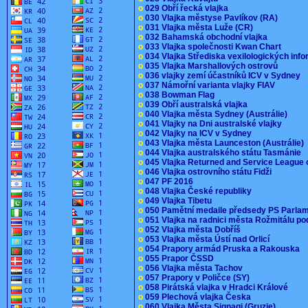
o
029 Obří řecká vlajka
o
030 Vlajka městyse Pavlíkov (RA)
o
031 Vlajka města Luže (CR)
o
032 Bahamská obchodní vlajka
o
033 Vlajka společnosti Kwan Chart
o
034 Vlajka Střediska vexilologických inf
o
035 Vlajka Marshallových ostrovů
o
036 vlajky zemí účastníků ICV v Sydney
o
037 Námořní varianta vlajky FIAV
o
038 Bowman Flag
o
039 Obří australská vlajka
o
040 Vlajka města Sydney (Austrálie)
o
041 Vlajky na Dni australské vlajky
o
042 Vlajky na ICV v Sydney
o
043 Vlajka města Launceston (Austrálie)
o
044 Vlajka australského státu Tasmánie
o
045 Vlajka Returned and Service League 
o
046 Vlajka ostrovního státu Fidži
o
047 PF 2016
o
048 Vlajka České republiky
o
049 Vlajka Tibetu
o
050 Pamětní medaile předsedy PS Parla
o
051 Vlajka na radnici města Rožmitálu 
o
052 Vlajka města Dobříš
o
053 Vlajka města Ústí nad Orlicí
o
054 Prapory armád Pruska a Rakouska
o
055 Prapor ČSSD
o
056 Vlajka města Tachov
o
057 Prapory v Poličce (SY)
o
058 Pirátská vlajka v Hradci Králové
o
059 Plechová vlajka Česka
o
060 Vlajka Města Signagi (Gruzie)