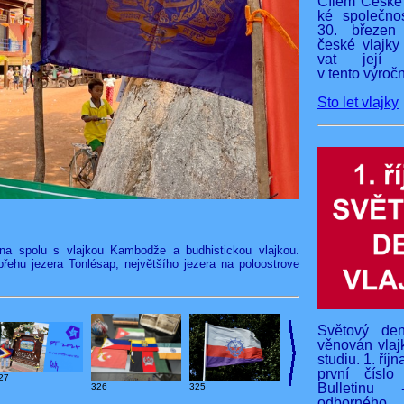
Cílem České 
ké společnos
30. březen
české vlajky
vat její v
v tento výročn
Sto let vlajky
na spolu s vlajkou Kambodže a budhistickou vlajkou.
ehu jezera Tonlésap, největšího jezera na poloostrove
Světový den
věnován vlaj
studiu. 1. říj
první čísl
27
Bulletinu 
326
325
odborného