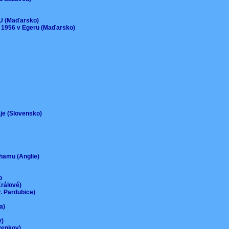
)
EU (Maďarsko)
 1956 v Egeru (Maďarsko)
aje (Slovensko)
urhamu (Anglie)
up
Králové)
r. Pardubice)
na)
ov)
-venkov)