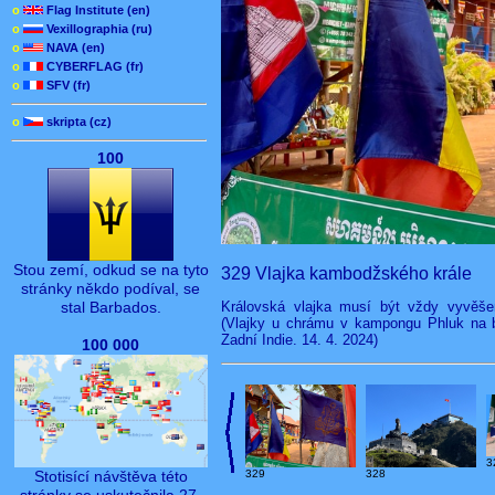
o
Flag Institute (en)
o
Vexillographia (ru)
o
NAVA (en)
o
CYBERFLAG (fr)
o
SFV (fr)
o
skripta (cz)
100
Stou zemí, odkud se na tyto
329 Vlajka kambodžského krále
stránky někdo podíval, se
Královská vlajka musí být vždy vyvěše
stal Barbados.
(Vlajky u chrámu v kampongu Phluk na bř
Zadní Indie. 14. 4. 2024)
100 000
3
Stotisící návštěva této
329
328