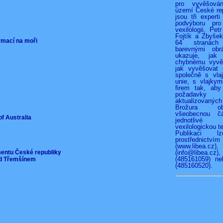
pro vyvěšová
území České rep
jsou tři experti
podvýboru pro
vexilologii, Pet
Fojtík a Zbyše
ormací na moři
64 stranác
barevnými obr
ukazuje, jak
chybnému vyvěš
jak vyvěšovat 
společně s vla
unie, s vlajkymi
firem tak, aby
požadav
aktualizovan
Brožura o
všeobecnou čá
of Australia
jednotliv
vexilologickou te
Publikaci l
prostřednict
(www.libea.c
mentu České republiky
(info@libea
(485161059) ne
pod Třemšínem
(485160520).