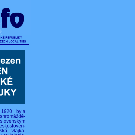
SKÉ REPUBLIKY
CZECH LOCALITIES
 1920 byla
hromáždě-
lovenským
eskosloven-
ská, vlajka.