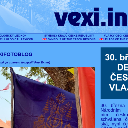
OLOGICKÝ LEXIKON
SYMBOLY KRAJŮ ČESKÉ REPUBLIKY
VLAJKY OBCÍ ČE
XILLOLOGICAL LEXICON
SYMBOLS OF THE CZECH REGIONS
FLAGS OF THE 
XIFOTOBLOG
nak je autorem fotografií Petr Exner)
30. března
Národním s
ním českos
schválena č
ská, nyní če