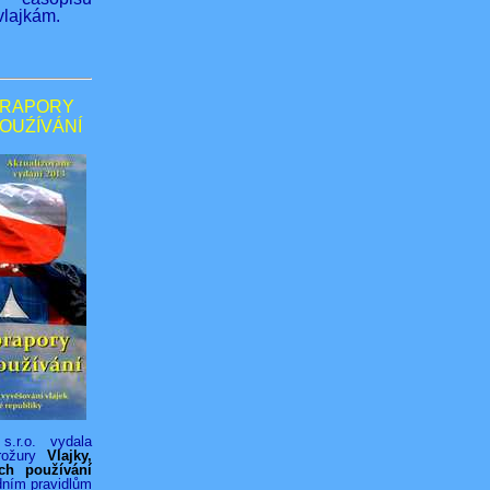
lajkám.
PRAPORY
POUŹÍVÁNÍ
s.r.o. vydala
rožury
Vlajky,
ich používání
dním pravidlům