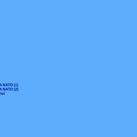
ch NATO (1)
ch NATO (2)
ctví
V