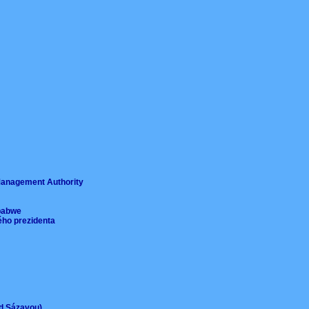
ě
 Management Authority
imbabwe
ého prezidenta
ad Sázavou)