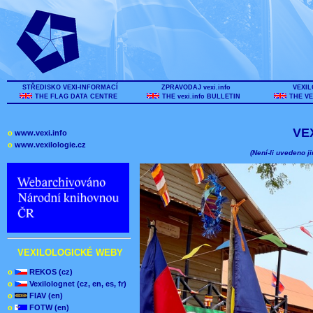
STŘEDISKO VEXI-INFORMACÍ
ZPRAVODAJ vexi.info
VEXIL
THE FLAG DATA CENTRE
THE vexi.info BULLETIN
THE VE
VE
o
www.vexi.info
o
www.vexilologie.cz
(Není-li uvedeno ji
VEXILOLOGICKÉ WEBY
o
REKOS (cz)
o
Vexilolognet (cz, en, es, fr)
o
FIAV (en)
o
FOTW (en)