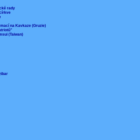
ické rady
 církve
ie
ormací na Kavkaze (Gruzie)
atriotů"
msui (Taiwan)
nzibar