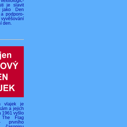
vexilologic-
ti je slavit
 jako Den
 a podporo-
yvěšování
í den.
 vlajek je
kám a jejich
na 1961 vyšlo
o The Flag
- prvního
 časopisu