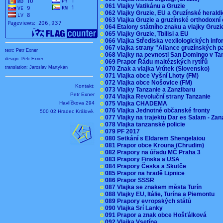
o
061 Vlajky Vatikánu a Gruzie
o
062 Vlajky Gruzie, EU a Gruzínské herald
o
063 Vlajka Gruzie a gruzínské orthodoxní
o
064 Etalony státního znaku a vlajky Gruz
o
065 Vlajky Gruzie, Tbilisi a EU
o
066 Vlajka Střediska vexilologických inf
o
067 vlajka strany "Aliance gruzínských p
text: Petr Exner
o
068 Vlajky na pevnosti San Domingo v Ta
design: Petr Exner
o
069 Prapor Řádu maltézských rytířů
translation: Jaroslav Martykán
o
070 Znak a vlajka Vrútek (Slovensko)
o
071 Vlajka obce Vyšní Lhoty (FM)
o
072 Vlajka obce Nošovice (FM)
Kontakt:
o
073 Vlajky Tanzanie a Zanzibaru
Petr Exner
o
074 Vlajka Revoluční strany Tanzanie
Havlíčkova 294
o
075 Vlajka CHADEMA
o
076 Vlajka Jednotné občanské fronty
500 02 Hradec Králové.
o
077 Vlajky na trajektu Dar es Salam - Za
o
078 Vlajka tanzanské policie
o
079 PF 2017
o
080 Setkání s Eldarem Shengelaiou
o
081 Prapor obce Krouna (Chrudim)
o
082 Prapory na úřadu MČ Praha 3
o
083 Prapory Finska a USA
o
084 Prapory Česka a Skutče
o
085 Prapor na hradě Lipnice
o
086 Prapor SSSR
o
087 Vlajka se znakem města Turín
o
088 Vlajky EU, Itálie, Turína a Piemontu
o
089 Prapory evropských států
o
090 Vlajka Srí Lanky
o
091 Prapor a znak obce Hošťálková
o
092 Vlajka Vsetína