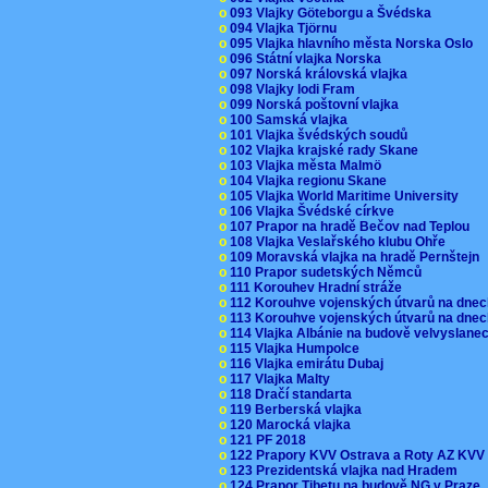
o
093 Vlajky Göteborgu a Švédska
o
094 Vlajka Tjörnu
o
095 Vlajka hlavního města Norska Oslo
o
096 Státní vlajka Norska
o
097 Norská královská vlajka
o
098 Vlajky lodi Fram
o
099 Norská poštovní vlajka
o
100 Samská vlajka
o
101 Vlajka švédských soudů
o
102 Vlajka krajské rady Skane
o
103 Vlajka města Malmö
o
104 Vlajka regionu Skane
o
105 Vlajka World Maritime University
o
106 Vlajka Švédské církve
o
107 Prapor na hradě Bečov nad Teplou
o
108 Vlajka Veslařského klubu Ohře
o
109 Moravská vlajka na hradě Pernštejn
o
110 Prapor sudetských Němců
o
111 Korouhev Hradní stráže
o
112 Korouhve vojenských útvarů na dne
o
113 Korouhve vojenských útvarů na dne
o
114 Vlajka Albánie na budově velvyslane
o
115 Vlajka Humpolce
o
116 Vlajka emirátu Dubaj
o
117 Vlajka Malty
o
118 Dračí standarta
o
119 Berberská vlajka
o
120 Marocká vlajka
o
121 PF 2018
o
122 Prapory KVV Ostrava a Roty AZ KV
o
123 Prezidentská vlajka nad Hradem
o
124 Prapor Tibetu na budově NG v Praze