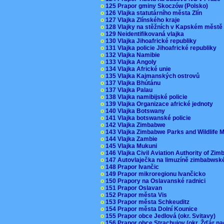
o
125 Prapor gminy Skoczów (Polsko)
o
126 Vlajka statutárního města Zlín
o
127 Vlajka Zlínského kraje
o
128 Vlajky na stěžních v Kapském měst
o
129 Neidentifikovaná vlajka
o
130 Vlajka Jihoafrické republiky
o
131 Vlajka policie Jihoafrické republiky
o
132 Vlajka Namibie
o
133 Vlajka Angoly
o
134 Vlajka Africké unie
o
135 Vlajka Kajmanských ostrovů
o
137 Vlajka Bhútánu
o
137 Vlajka Palau
o
138 Vlajka namibijské policie
o
139 Vlajka Organizace africké jednoty
o
140 Vlajka Botswany
o
141 Vlajka botswanské policie
o
142 Vlajka Zimbabwe
o
143 Vlajka Zimbabwe Parks and Wildlife
o
144 Vlajka Zambie
o
145 Vlajka Mukuni
o
146 Vlajka Civil Aviation Authority of Z
o
147 Autovlaječka na limuzíně zimbabwsk
o
148 Prapor Ivančic
o
149 Prapor mikroregionu Ivančicko
o
150 Prapory na Oslavanské radnici
o
151 Prapor Oslavan
o
152 Prapor města Vis
o
153 Prapor města Schkeuditz
o
154 Prapor města Dolní Kounice
o
155 Prapor obce Jedlová (okr. Svitavy)
o
156 Prapor obce Strachujov (okr. Žďár n