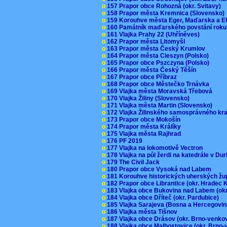
o
157 Prapor obce Rohozná (okr. Svitavy)
o
158 Prapor města Kremnica (Slovensko
o
159 Korouhve města Eger, Maďarska a 
o
160 Památník maďarského povstání roku
o
161 Vlajka Prahy 22 (Uhříněves)
o
162 Prapor města Litomyšl
o
163 Prapor města Český Krumlov
o
164 Prapor města Cieszyn (Polsko)
o
165 Prapor obce Pszczyna (Polsko)
o
166 Prapor města Český Těšín
o
167 Prapor obce Příbraz
o
168 Prapor obce Městečko Trnávka
o
169 Vlajka města Moravská Třebová
o
170 Vlajka Žiliny (Slovensko)
o
171 Vlajka města Martin (Slovensko)
o
172 Vlajka Žilinského samosprávného kr
o
173 Prapor obce Mokošín
o
174 Prapor města Králíky
o
175 Vlajka města Rajhrad
o
176 PF 2019
o
177 Vlajka na lokomotivě Vectron
o
178 Vlajka na půl žerdi na katedrále v D
o
179 The Civil Jack
o
180 Prapor obce Vysoká nad Labem
o
181 Korouhve historických uherských ž
o
182 Prapor obce Librantice (okr. Hradec 
o
183 Vlajka obce Bukovina nad Labem (ok
o
184 Vlajka obce Dříteč (okr. Pardubice)
o
185 Vlajka Sarajeva (Bosna a Hercegovi
o
186 Vlajka města Tišnov
o
187 Vlajka obce Drásov (okr. Brno-venk
o
188 Vlajka obce Malhostovice (okr. Brno