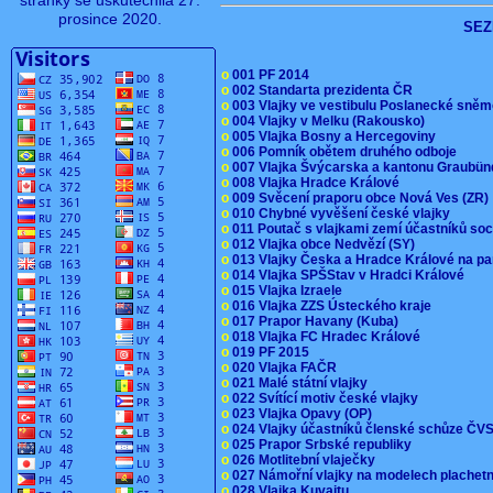
stránky se uskutečnila 27.
prosince 2020.
SEZ
o
001 PF 2014
o
002 Standarta prezidenta ČR
o
003 Vlajky ve vestibulu Poslanecké sn
o
004 Vlajky v Melku (Rakousko)
o
005 Vlajka Bosny a Hercegoviny
o
006 Pomník obětem druhého odboje
o
007 Vlajka Švýcarska a kantonu Graubü
o
008 Vlajka Hradce Králové
o
009 Svěcení praporu obce Nová Ves (ZR
o
010 Chybné vyvěšení české vlajky
o
011 Poutač s vlajkami zemí účastníků s
o
012 Vlajka obce Nedvězí (SY)
o
013 Vlajky Česka a Hradce Králové na pa
o
014 Vlajka SPŠStav v Hradci Králové
o
015 Vlajka Izraele
o
016 Vlajka ZZS Ústeckého kraje
o
017 Prapor Havany (Kuba)
o
018 Vlajka FC Hradec Králové
o
019 PF 2015
o
020 Vlajka FAČR
o
021 Malé státní vlajky
o
022 Svítící motiv české vlajky
o
023 Vlajka Opavy (OP)
o
024 Vlajky účastníků členské schůze Č
o
025 Prapor Srbské republiky
o
026 Motlitební vlaječky
o
027 Námořní vlajky na modelech plachet
o
028 Vlajka Kuvajtu