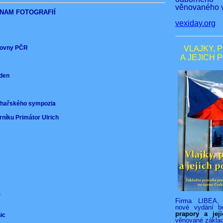
věnovaného v
NAM FOTOGRAFIÍ
vexiday.org
ěmovny PČR
VLAJKY, 
A JEJICH 
nden
)
ochařského sympozia
rníku Primátor Ulrich
VS
Firma LIBEA, 
nové vydání b
prapory a jej
nic
věnované zákla