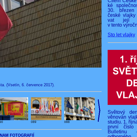
Cílem České 
ké společnos
30. březen
české vlajky
vat její v
v tento výročn
Sto let vlajky
ta. (Vsetín, 6. července 2017).
Světový den
věnován vlaj
studiu. 1. říj
90
089
088
první čísl
Bulletinu 
NAM FOTOGRAFIÍ
odborného