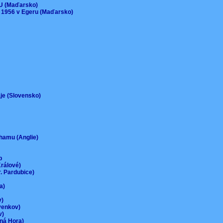
EU (Maďarsko)
 1956 v Egeru (Maďarsko)
aje (Slovensko)
urhamu (Anglie)
up
Králové)
r. Pardubice)
na)
ov)
-venkov)
ov)
rná Hora)