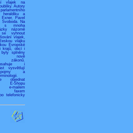
ní vlajek na
ubliky. Autory
 parlamentního
 heraldiku a
r Exner, Pavel
k Svoboda. Na
h s mnoha
ázky názorně
 se vyhnout
ování vlajek,
českou vlajku
jkou Evropské
 krajů, obcí i
 byly splněny
ky nově
ých zákonů.
bsahuje i
st vysvětlují
é pojmy a
rminologii.
ze objednat
vím E-Shopu
z), e-mailem
.cz), faxem
bo telefonicky