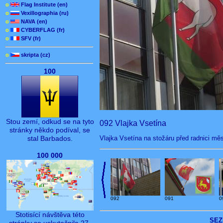
o
Flag Institute (en)
o
Vexillographia (ru)
o
NAVA (en)
o
CYBERFLAG (fr)
o
SFV (fr)
o
skripta (cz)
100
Stou zemí, odkud se na tyto
092 Vlajka Vsetína
stránky někdo podíval, se
Vlajka Vsetína na stožáru před radnici měs
stal Barbados.
100 000
092
091
0
Stotisící návštěva této
SEZ