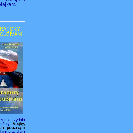
lajkám.
PRAPORY
POUŹÍVÁNÍ
s.r.o. vydala
rožury
Vlajky,
ich používání
dním pravidlům