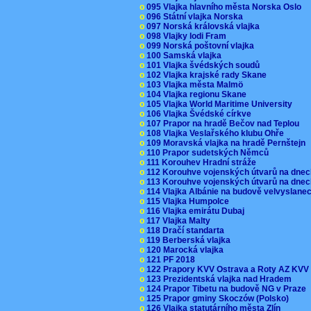
o
095 Vlajka hlavního města Norska Oslo
o
096 Státní vlajka Norska
o
097 Norská královská vlajka
o
098 Vlajky lodi Fram
o
099 Norská poštovní vlajka
o
100 Samská vlajka
o
101 Vlajka švédských soudů
o
102 Vlajka krajské rady Skane
o
103 Vlajka města Malmö
o
104 Vlajka regionu Skane
o
105 Vlajka World Maritime University
o
106 Vlajka Švédské církve
o
107 Prapor na hradě Bečov nad Teplou
o
108 Vlajka Veslařského klubu Ohře
o
109 Moravská vlajka na hradě Pernštejn
o
110 Prapor sudetských Němců
o
111 Korouhev Hradní stráže
o
112 Korouhve vojenských útvarů na dne
o
113 Korouhve vojenských útvarů na dne
o
114 Vlajka Albánie na budově velvyslane
o
115 Vlajka Humpolce
o
116 Vlajka emirátu Dubaj
o
117 Vlajka Malty
o
118 Dračí standarta
o
119 Berberská vlajka
o
120 Marocká vlajka
o
121 PF 2018
o
122 Prapory KVV Ostrava a Roty AZ KV
o
123 Prezidentská vlajka nad Hradem
o
124 Prapor Tibetu na budově NG v Praze
o
125 Prapor gminy Skoczów (Polsko)
o
126 Vlajka statutárního města Zlín