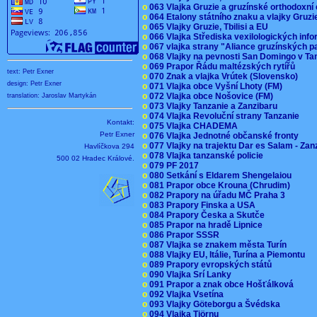
o
063 Vlajka Gruzie a gruzínské orthodoxní
o
064 Etalony státního znaku a vlajky Gruz
o
065 Vlajky Gruzie, Tbilisi a EU
o
066 Vlajka Střediska vexilologických inf
o
067 vlajka strany "Aliance gruzínských p
o
068 Vlajky na pevnosti San Domingo v Ta
o
069 Prapor Řádu maltézských rytířů
text: Petr Exner
o
070 Znak a vlajka Vrútek (Slovensko)
design: Petr Exner
o
071 Vlajka obce Vyšní Lhoty (FM)
o
072 Vlajka obce Nošovice (FM)
translation: Jaroslav Martykán
o
073 Vlajky Tanzanie a Zanzibaru
o
074 Vlajka Revoluční strany Tanzanie
Kontakt:
o
075 Vlajka CHADEMA
Petr Exner
o
076 Vlajka Jednotné občanské fronty
o
077 Vlajky na trajektu Dar es Salam - Za
Havlíčkova 294
o
078 Vlajka tanzanské policie
500 02 Hradec Králové.
o
079 PF 2017
o
080 Setkání s Eldarem Shengelaiou
o
081 Prapor obce Krouna (Chrudim)
o
082 Prapory na úřadu MČ Praha 3
o
083 Prapory Finska a USA
o
084 Prapory Česka a Skutče
o
085 Prapor na hradě Lipnice
o
086 Prapor SSSR
o
087 Vlajka se znakem města Turín
o
088 Vlajky EU, Itálie, Turína a Piemontu
o
089 Prapory evropských států
o
090 Vlajka Srí Lanky
o
091 Prapor a znak obce Hošťálková
o
092 Vlajka Vsetína
o
093 Vlajky Göteborgu a Švédska
o
094 Vlajka Tjörnu