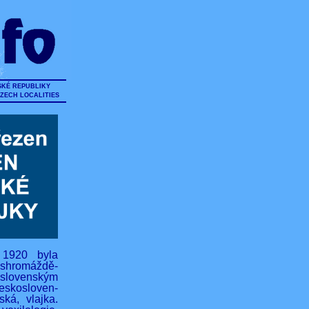
SKÉ REPUBLIKY
CZECH LOCALITIES
 1920 byla
hromáždě-
lovenským
eskosloven-
ská, vlajka.