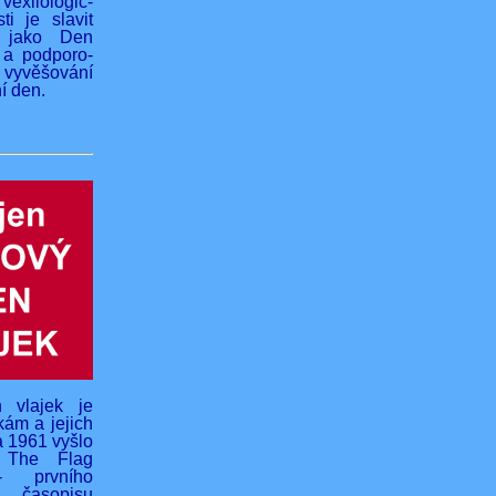
vexilologic-
ti je slavit
 jako Den
 a podporo-
yvěšování
í den.
 vlajek je
kám a jejich
na 1961 vyšlo
o The Flag
- prvního
 časopisu