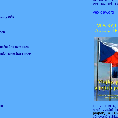
věnovaného v
vexiday.org
ěmovny PČR
VLAJKY, 
A JEJICH 
nden
)
ochařského sympozia
rníku Primátor Ulrich
VS
nic
Firma LIBEA, 
nové vydání b
prapory a jej
věnované zákla