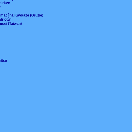
 církve
ie
ormací na Kavkaze (Gruzie)
atriotů"
msui (Taiwan)
nzibar