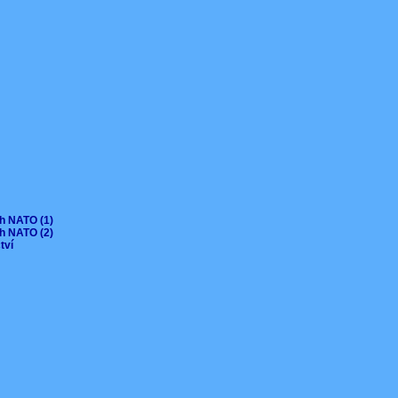
ch NATO (1)
ch NATO (2)
ctví
V