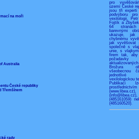
pro vyvěšová
území České rep
jsou tři experti
podvýboru pro
ormací na moři
vexilologii, Pet
Fojtík a Zbyše
64 stranác
barevnými obr
ukazuje, jak
chybnému vyvěš
jak vyvěšovat 
společně s vla
unie, s vlajkymi
firem tak, aby
požadav
aktualizovan
of Australia
Brožura o
všeobecnou čá
jednotliv
vexilologickou te
Publikaci l
mentu České republiky
prostřednict
pod Třemšínem
(www.libea.c
(info@libea
(485161059) ne
(485160520).
ické rady