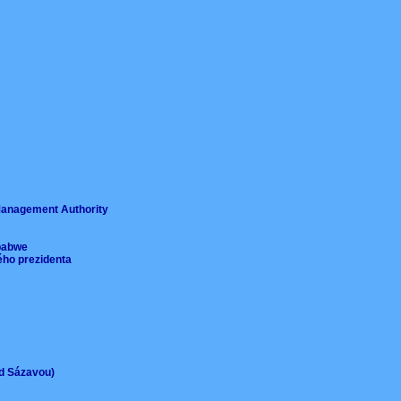
ě
 Management Authority
imbabwe
ého prezidenta
ad Sázavou)
)