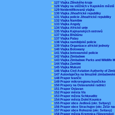
o
127 Vlajka Zlínského kraje
o
128 Vlajky na stěžních v Kapském měst
o
129 Neidentifikovaná vlajka
o
130 Vlajka Jihoafrické republiky
o
131 Vlajka policie Jihoafrické republiky
o
132 Vlajka Namibie
o
133 Vlajka Angoly
o
134 Vlajka Africké unie
o
135 Vlajka Kajmanských ostrovů
o
137 Vlajka Bhútánu
o
137 Vlajka Palau
o
138 Vlajka namibijské policie
o
139 Vlajka Organizace africké jednoty
o
140 Vlajka Botswany
o
141 Vlajka botswanské policie
o
142 Vlajka Zimbabwe
o
143 Vlajka Zimbabwe Parks and Wildlife
o
144 Vlajka Zambie
o
145 Vlajka Mukuni
o
146 Vlajka Civil Aviation Authority of Z
o
147 Autovlaječka na limuzíně zimbabwsk
o
148 Prapor Ivančic
o
149 Prapor mikroregionu Ivančicko
o
150 Prapory na Oslavanské radnici
o
151 Prapor Oslavan
o
152 Prapor města Vis
o
153 Prapor města Schkeuditz
o
154 Prapor města Dolní Kounice
o
155 Prapor obce Jedlová (okr. Svitavy)
o
156 Prapor obce Strachujov (okr. Žďár n
o
157 Prapor obce Rohozná (okr. Svitavy)
o
158 Prapor města Kremnica (Slovensko