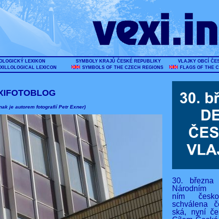
OLOGICKÝ LEXIKON
SYMBOLY KRAJŮ ČESKÉ REPUBLIKY
VLAJKY OBCÍ ČE
XILLOLOGICAL LEXICON
SYMBOLS OF THE CZECH REGIONS
FLAGS OF THE 
XIFOTOBLOG
nak je autorem fotografií Petr Exner)
30. března
Národním s
ním českos
schválena č
ská, nyní če