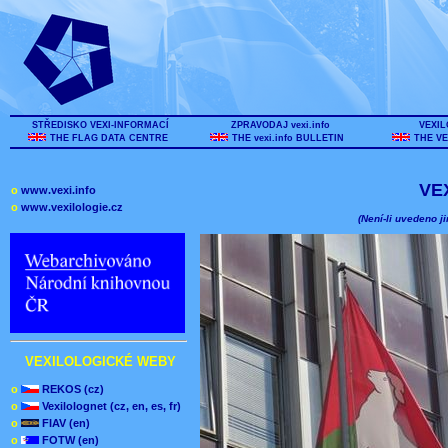
STŘEDISKO VEXI-INFORMACÍ
ZPRAVODAJ vexi.info
VEXIL
THE FLAG DATA CENTRE
THE vexi.info BULLETIN
THE VE
VE
o
www.vexi.info
o
www.vexilologie.cz
(Není-li uvedeno ji
VEXILOLOGICKÉ WEBY
o
REKOS (cz)
o
Vexilolognet (cz, en, es, fr)
o
FIAV (en)
o
FOTW (en)