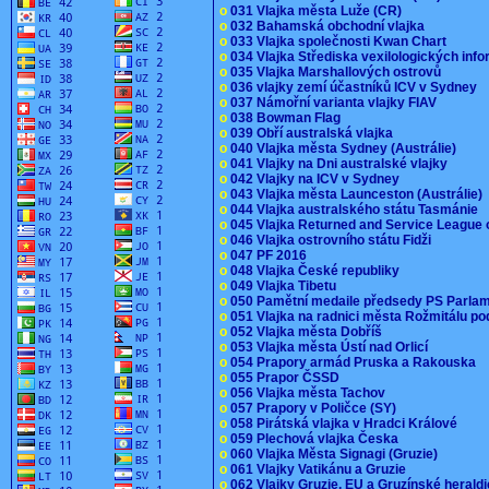
o
031 Vlajka města Luže (CR)
o
032 Bahamská obchodní vlajka
o
033 Vlajka společnosti Kwan Chart
o
034 Vlajka Střediska vexilologických inf
o
035 Vlajka Marshallových ostrovů
o
036 vlajky zemí účastníků ICV v Sydney
o
037 Námořní varianta vlajky FIAV
o
038 Bowman Flag
o
039 Obří australská vlajka
o
040 Vlajka města Sydney (Austrálie)
o
041 Vlajky na Dni australské vlajky
o
042 Vlajky na ICV v Sydney
o
043 Vlajka města Launceston (Austrálie)
o
044 Vlajka australského státu Tasmánie
o
045 Vlajka Returned and Service League 
o
046 Vlajka ostrovního státu Fidži
o
047 PF 2016
o
048 Vlajka České republiky
o
049 Vlajka Tibetu
o
050 Pamětní medaile předsedy PS Parla
o
051 Vlajka na radnici města Rožmitálu 
o
052 Vlajka města Dobříš
o
053 Vlajka města Ústí nad Orlicí
o
054 Prapory armád Pruska a Rakouska
o
055 Prapor ČSSD
o
056 Vlajka města Tachov
o
057 Prapory v Poličce (SY)
o
058 Pirátská vlajka v Hradci Králové
o
059 Plechová vlajka Česka
o
060 Vlajka Města Signagi (Gruzie)
o
061 Vlajky Vatikánu a Gruzie
o
062 Vlajky Gruzie, EU a Gruzínské herald