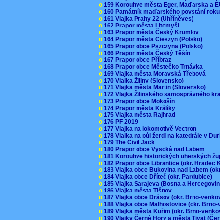
o
159 Korouhve města Eger, Maďarska a 
o
160 Památník maďarského povstání roku
o
161 Vlajka Prahy 22 (Uhříněves)
o
162 Prapor města Litomyšl
o
163 Prapor města Český Krumlov
o
164 Prapor města Cieszyn (Polsko)
o
165 Prapor obce Pszczyna (Polsko)
o
166 Prapor města Český Těšín
o
167 Prapor obce Příbraz
o
168 Prapor obce Městečko Trnávka
o
169 Vlajka města Moravská Třebová
o
170 Vlajka Žiliny (Slovensko)
o
171 Vlajka města Martin (Slovensko)
o
172 Vlajka Žilinského samosprávného kr
o
173 Prapor obce Mokošín
o
174 Prapor města Králíky
o
175 Vlajka města Rajhrad
o
176 PF 2019
o
177 Vlajka na lokomotivě Vectron
o
178 Vlajka na půl žerdi na katedrále v D
o
179 The Civil Jack
o
180 Prapor obce Vysoká nad Labem
o
181 Korouhve historických uherských ž
o
182 Prapor obce Librantice (okr. Hradec 
o
183 Vlajka obce Bukovina nad Labem (ok
o
184 Vlajka obce Dříteč (okr. Pardubice)
o
185 Vlajka Sarajeva (Bosna a Hercegovi
o
186 Vlajka města Tišnov
o
187 Vlajka obce Drásov (okr. Brno-venk
o
188 Vlajka obce Malhostovice (okr. Brno
o
189 Vlajka města Kuřim (okr. Brno-venk
o
190 Vlajky Černé Hory a města Tivat (Če