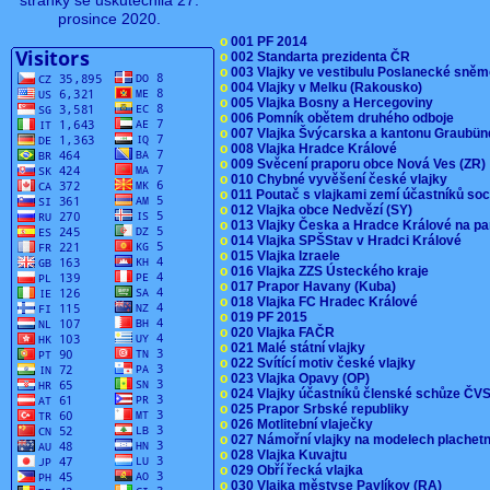
stránky se uskutečnila 27.
prosince 2020.
o
001 PF 2014
o
002 Standarta prezidenta ČR
o
003 Vlajky ve vestibulu Poslanecké sn
o
004 Vlajky v Melku (Rakousko)
o
005 Vlajka Bosny a Hercegoviny
o
006 Pomník obětem druhého odboje
o
007 Vlajka Švýcarska a kantonu Graubü
o
008 Vlajka Hradce Králové
o
009 Svěcení praporu obce Nová Ves (ZR
o
010 Chybné vyvěšení české vlajky
o
011 Poutač s vlajkami zemí účastníků s
o
012 Vlajka obce Nedvězí (SY)
o
013 Vlajky Česka a Hradce Králové na pa
o
014 Vlajka SPŠStav v Hradci Králové
o
015 Vlajka Izraele
o
016 Vlajka ZZS Ústeckého kraje
o
017 Prapor Havany (Kuba)
o
018 Vlajka FC Hradec Králové
o
019 PF 2015
o
020 Vlajka FAČR
o
021 Malé státní vlajky
o
022 Svítící motiv české vlajky
o
023 Vlajka Opavy (OP)
o
024 Vlajky účastníků členské schůze Č
o
025 Prapor Srbské republiky
o
026 Motlitební vlaječky
o
027 Námořní vlajky na modelech plachet
o
028 Vlajka Kuvajtu
o
029 Obří řecká vlajka
o
030 Vlajka městyse Pavlíkov (RA)