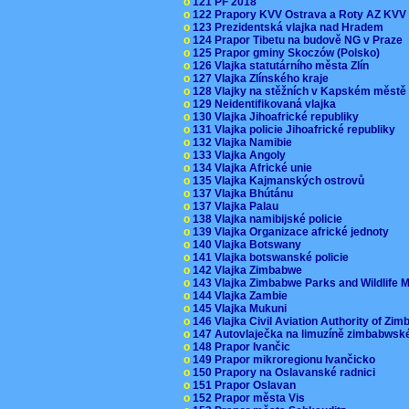
o
121 PF 2018
o
122 Prapory KVV Ostrava a Roty AZ KV
o
123 Prezidentská vlajka nad Hradem
o
124 Prapor Tibetu na budově NG v Praze
o
125 Prapor gminy Skoczów (Polsko)
o
126 Vlajka statutárního města Zlín
o
127 Vlajka Zlínského kraje
o
128 Vlajky na stěžních v Kapském měst
o
129 Neidentifikovaná vlajka
o
130 Vlajka Jihoafrické republiky
o
131 Vlajka policie Jihoafrické republiky
o
132 Vlajka Namibie
o
133 Vlajka Angoly
o
134 Vlajka Africké unie
o
135 Vlajka Kajmanských ostrovů
o
137 Vlajka Bhútánu
o
137 Vlajka Palau
o
138 Vlajka namibijské policie
o
139 Vlajka Organizace africké jednoty
o
140 Vlajka Botswany
o
141 Vlajka botswanské policie
o
142 Vlajka Zimbabwe
o
143 Vlajka Zimbabwe Parks and Wildlife
o
144 Vlajka Zambie
o
145 Vlajka Mukuni
o
146 Vlajka Civil Aviation Authority of Z
o
147 Autovlaječka na limuzíně zimbabwsk
o
148 Prapor Ivančic
o
149 Prapor mikroregionu Ivančicko
o
150 Prapory na Oslavanské radnici
o
151 Prapor Oslavan
o
152 Prapor města Vis