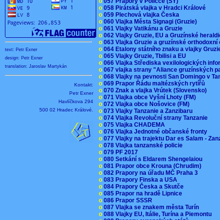
o
057 Prapory v Poličce (SY)
o
058 Pirátská vlajka v Hradci Králové
o
059 Plechová vlajka Česka
o
060 Vlajka Města Signagi (Gruzie)
o
061 Vlajky Vatikánu a Gruzie
o
062 Vlajky Gruzie, EU a Gruzínské herald
o
063 Vlajka Gruzie a gruzínské orthodoxní
o
064 Etalony státního znaku a vlajky Gruz
text: Petr Exner
o
065 Vlajky Gruzie, Tbilisi a EU
design: Petr Exner
o
066 Vlajka Střediska vexilologických inf
translation: Jaroslav Martykán
o
067 vlajka strany "Aliance gruzínských p
o
068 Vlajky na pevnosti San Domingo v Ta
o
069 Prapor Řádu maltézských rytířů
Kontakt:
o
070 Znak a vlajka Vrútek (Slovensko)
Petr Exner
o
071 Vlajka obce Vyšní Lhoty (FM)
Havlíčkova 294
o
072 Vlajka obce Nošovice (FM)
500 02 Hradec Králové.
o
073 Vlajky Tanzanie a Zanzibaru
o
074 Vlajka Revoluční strany Tanzanie
o
075 Vlajka CHADEMA
o
076 Vlajka Jednotné občanské fronty
o
077 Vlajky na trajektu Dar es Salam - Za
o
078 Vlajka tanzanské policie
o
079 PF 2017
o
080 Setkání s Eldarem Shengelaiou
o
081 Prapor obce Krouna (Chrudim)
o
082 Prapory na úřadu MČ Praha 3
o
083 Prapory Finska a USA
o
084 Prapory Česka a Skutče
o
085 Prapor na hradě Lipnice
o
086 Prapor SSSR
o
087 Vlajka se znakem města Turín
o
088 Vlajky EU, Itálie, Turína a Piemontu