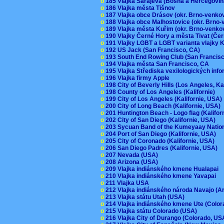
o
185 Vlajka Sarajeva (Bosna a Hercegovi
o
186 Vlajka města Tišnov
o
187 Vlajka obce Drásov (okr. Brno-venk
o
188 Vlajka obce Malhostovice (okr. Brno
o
189 Vlajka města Kuřim (okr. Brno-venk
o
190 Vlajky Černé Hory a města Tivat (Če
o
191 Vlajky LGBT a LGBT varianta vlajky K
o
192 US Jack (San Francisco, CA)
o
193 South End Rowing Club (San Francis
o
194 Vlajka města San Francisco, CA
o
195 Vlajka Střediska vexilologických inf
o
196 Vlajka firmy Apple
o
198 City of Beverly Hills (Los Angeles, Ka
o
198 County of Los Angeles (Kalifornie)
o
199 City of Los Angeles (Kalifornie, USA
o
200 City of Long Beach (Kalifornie, USA)
o
201 Huntington Beach - Logo flag (Kalifo
o
202 City of San Diego (Kalifornie, USA)
o
203 Sycuan Band of the Kumeyaay Nation
o
204 Port of San Diego (Kalifornie, USA)
o
205 City of Coronado (Kalifornie, USA)
o
206 San Diego Padres (Kalifornie, USA)
o
207 Nevada (USA)
o
208 Arizona (USA)
o
209 Vlajka indiánského kmene Hualapai
o
210 Vlajka indiánského kmene Yavapai
o
211 Vlajka USA
o
212 Vlajka indiánského národa Navajo (A
o
213 Vlajka státu Utah (USA)
o
214 Vlajka indiánského kmene Ute (Colo
o
215 Vlajka státu Colorado (USA)
o
216 Vlajka City of Durango (Colorado, U