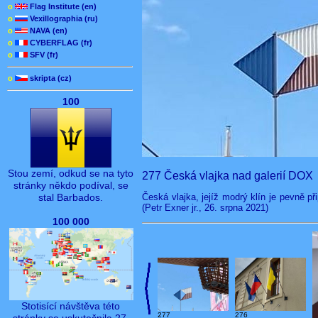
o
Flag Institute (en)
o
Vexillographia (ru)
o
NAVA (en)
o
CYBERFLAG (fr)
o
SFV (fr)
o
skripta (cz)
100
Stou zemí, odkud se na tyto
277 Česká vlajka nad galerií DOX
stránky někdo podíval, se
Česká vlajka, jejíž modrý klín je pevně př
stal Barbados.
(Petr Exner jr., 26. srpna 2021)
100 000
Stotisící návštěva této
277
276