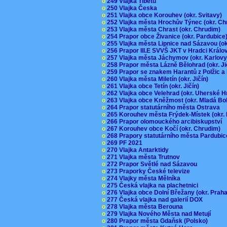
o
249 Vlajka Tibetu
o
250 Vlajka Česka
o
251 Vlajka obce Korouhev (okr. Svitavy)
o
252 Vlajka města Hrochův Týnec (okr. C
o
253 Vlajka města Chrast (okr. Chrudim)
o
254 Prapor obce Živanice (okr. Pardubic
o
255 Vlajka města Lipnice nad Sázavou (o
o
256 Prapor III.E SVVŠ JKT v Hradci Král
o
257 Vlajka města Jáchymov (okr. Karlov
o
258 Prapor města Lázně Bělohrad (okr. J
o
259 Prapor se znakem Harantů z Polžic 
o
260 Vlajka města Miletín (okr. Jičín)
o
261 Vlajka obce Tetín (okr. Jičín)
o
262 Vlajka obce Velehrad (okr. Uherské H
o
263 Vlajka obce Kněžmost (okr. Mladá Bo
o
264 Prapor statutárního města Ostrava
o
265 Korouhev města Frýdek-Místek (okr.
o
266 Prapor olomouckého arcibiskupství
o
267 Korouhev obce Kočí (okr. Chrudim)
o
268 Prapory statutárního města Pardubi
o
269 PF 2021
o
270 Vlajka Antarktidy
o
271 Vlajka města Trutnov
o
272 Prapor Světlé nad Sázavou
o
273 Praporky České televize
o
274 Vlajky města Mělníka
o
275 Česká vlajka na plachetnici
o
276 Vlajka obce Dolní Břežany (okr. Pra
o
277 Česká vlajka nad galerií DOX
o
278 Vlajka města Berouna
o
279 Vlajka Nového Města nad Metují
o
280 Prapor města Gdaňsk (Polsko)