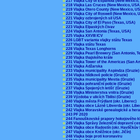
o
217 Vlajka City of Espaňola (New Mexico
o
218 Vlajka Las Cruces (New Mexico, US
o
219 Vlajka Otero County (New Mexico, 
o
220 Vlajka City of Roswell (New Mexico,
o
221 Vlajky ozbrojených sil USA
o
222 Vlajka City of El Paso (Texas, USA)
o
223 Vlajka Elpaských čivav
o
224 Vlajka San Antonia (Texas, USA)
o
225 Vlajka XXVIII ICV
o
226 LGBT varianta vlajky státu Texas
o
227 Vlajka státu Texas
o
228 Vlajka Texas Longhorns
o
229 Vlajka Pearl Brewery (San Antonio, 
o
230 Vlajka thajského krále
o
231 Vlajka Tower of the Americas (San A
o
232 Vlajka Adžarska
o
233 Vlajka municipality Aspindza (Gruzie
o
234 Vlajka hlídkové policie (Gruzie)
o
235 Vlajka municipality Mestia (Gruzie)
o
236 Vlajka pohraniční policie (Gruzie)
o
237 Vlajka Spojených letišť (Gruzie)
o
238 Vlajka Ministerstva vnitra (Gruzie)
o
239 Výzdoba v ulicích Tbilisi (Gruzie)
o
240 Vlajka města Frýdlant (okr. Liberec)
o
241 Vlajka obce Lázně Libverda (okr. Lib
o
242 Vlajka Moravské genealogické a hera
o
243 PF 2020
o
244 Fanouškovské prapory hokejového k
o
245 Vlajka Správy železniční dopravní c
o
246 Vlajka obce Radostín (okr. Havlíčkův
o
247 Vlajka obce Kněžnice (okr. Jičín)
o
248 Vlajka boje proti koronaviru