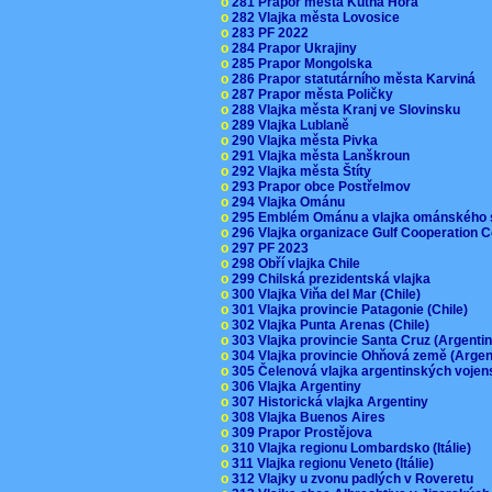
o
281 Prapor města Kutná Hora
o
282 Vlajka města Lovosice
o
283 PF 2022
o
284 Prapor Ukrajiny
o
285 Prapor Mongolska
o
286 Prapor statutárního města Karviná
o
287 Prapor města Poličky
o
288 Vlajka města Kranj ve Slovinsku
o
289 Vlajka Lublaně
o
290 Vlajka města Pivka
o
291 Vlajka města Lanškroun
o
292 Vlajka města Štíty
o
293 Prapor obce Postřelmov
o
294 Vlajka Ománu
o
295 Emblém Ománu a vlajka ománského 
o
296 Vlajka organizace Gulf Cooperation
o
297 PF 2023
o
298 Obří vlajka Chile
o
299 Chilská prezidentská vlajka
o
300 Vlajka Viňa del Mar (Chile)
o
301 Vlajka provincie Patagonie (Chile)
o
302 Vlajka Punta Arenas (Chile)
o
303 Vlajka provincie Santa Cruz (Argenti
o
304 Vlajka provincie Ohňová země (Arge
o
305 Čelenová vlajka argentinských vojen
o
306 Vlajka Argentiny
o
307 Historická vlajka Argentiny
o
308 Vlajka Buenos Aires
o
309 Prapor Prostějova
o
310 Vlajka regionu Lombardsko (Itálie)
o
311 Vlajka regionu Veneto (Itálie)
o
312 Vlajky u zvonu padlých v Roveretu