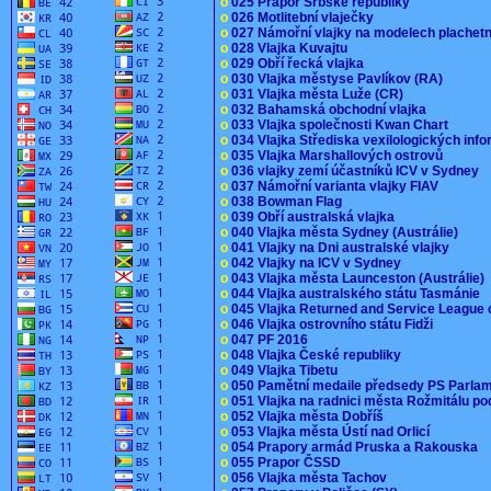
o
025 Prapor Srbské republiky
o
026 Motlitební vlaječky
o
027 Námořní vlajky na modelech plachet
o
028 Vlajka Kuvajtu
o
029 Obří řecká vlajka
o
030 Vlajka městyse Pavlíkov (RA)
o
031 Vlajka města Luže (CR)
o
032 Bahamská obchodní vlajka
o
033 Vlajka společnosti Kwan Chart
o
034 Vlajka Střediska vexilologických inf
o
035 Vlajka Marshallových ostrovů
o
036 vlajky zemí účastníků ICV v Sydney
o
037 Námořní varianta vlajky FIAV
o
038 Bowman Flag
o
039 Obří australská vlajka
o
040 Vlajka města Sydney (Austrálie)
o
041 Vlajky na Dni australské vlajky
o
042 Vlajky na ICV v Sydney
o
043 Vlajka města Launceston (Austrálie)
o
044 Vlajka australského státu Tasmánie
o
045 Vlajka Returned and Service League 
o
046 Vlajka ostrovního státu Fidži
o
047 PF 2016
o
048 Vlajka České republiky
o
049 Vlajka Tibetu
o
050 Pamětní medaile předsedy PS Parla
o
051 Vlajka na radnici města Rožmitálu 
o
052 Vlajka města Dobříš
o
053 Vlajka města Ústí nad Orlicí
o
054 Prapory armád Pruska a Rakouska
o
055 Prapor ČSSD
o
056 Vlajka města Tachov