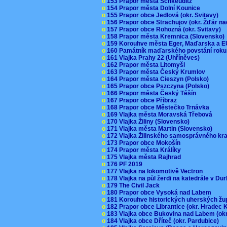
o
153 Prapor města Schkeuditz
o
154 Prapor města Dolní Kounice
o
155 Prapor obce Jedlová (okr. Svitavy)
o
156 Prapor obce Strachujov (okr. Žďár n
o
157 Prapor obce Rohozná (okr. Svitavy)
o
158 Prapor města Kremnica (Slovensko
o
159 Korouhve města Eger, Maďarska a 
o
160 Památník maďarského povstání roku
o
161 Vlajka Prahy 22 (Uhříněves)
o
162 Prapor města Litomyšl
o
163 Prapor města Český Krumlov
o
164 Prapor města Cieszyn (Polsko)
o
165 Prapor obce Pszczyna (Polsko)
o
166 Prapor města Český Těšín
o
167 Prapor obce Příbraz
o
168 Prapor obce Městečko Trnávka
o
169 Vlajka města Moravská Třebová
o
170 Vlajka Žiliny (Slovensko)
o
171 Vlajka města Martin (Slovensko)
o
172 Vlajka Žilinského samosprávného kr
o
173 Prapor obce Mokošín
o
174 Prapor města Králíky
o
175 Vlajka města Rajhrad
o
176 PF 2019
o
177 Vlajka na lokomotivě Vectron
o
178 Vlajka na půl žerdi na katedrále v D
o
179 The Civil Jack
o
180 Prapor obce Vysoká nad Labem
o
181 Korouhve historických uherských ž
o
182 Prapor obce Librantice (okr. Hradec 
o
183 Vlajka obce Bukovina nad Labem (ok
o
184 Vlajka obce Dříteč (okr. Pardubice)