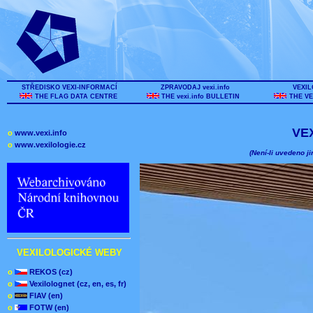
STŘEDISKO VEXI-INFORMACÍ
ZPRAVODAJ vexi.info
VEXIL
THE FLAG DATA CENTRE
THE vexi.info BULLETIN
THE VE
VE
o
www.vexi.info
o
www.vexilologie.cz
(Není-li uvedeno ji
VEXILOLOGICKÉ WEBY
o
REKOS (cz)
o
Vexilolognet (cz, en, es, fr)
o
FIAV (en)
o
FOTW (en)