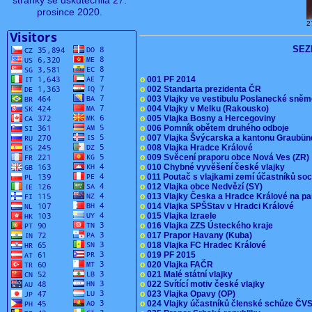
stránky se uskutečnila 27.
prosince 2020.
2
SEZ
o
001 PF 2014
o
002 Standarta prezidenta ČR
o
003 Vlajky ve vestibulu Poslanecké sn
o
004 Vlajky v Melku (Rakousko)
o
005 Vlajka Bosny a Hercegoviny
o
006 Pomník obětem druhého odboje
o
007 Vlajka Švýcarska a kantonu Graubü
o
008 Vlajka Hradce Králové
o
009 Svěcení praporu obce Nová Ves (ZR
o
010 Chybné vyvěšení české vlajky
o
011 Poutač s vlajkami zemí účastníků s
o
012 Vlajka obce Nedvězí (SY)
o
013 Vlajky Česka a Hradce Králové na pa
o
014 Vlajka SPŠStav v Hradci Králové
o
015 Vlajka Izraele
o
016 Vlajka ZZS Ústeckého kraje
o
017 Prapor Havany (Kuba)
o
018 Vlajka FC Hradec Králové
o
019 PF 2015
o
020 Vlajka FAČR
o
021 Malé státní vlajky
o
022 Svítící motiv české vlajky
o
023 Vlajka Opavy (OP)
o
024 Vlajky účastníků členské schůze Č