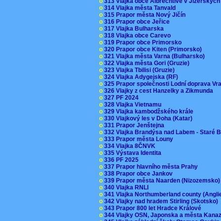
o
313 Vlajka obce Albrechtive v Jizerskýc
o
314 Vlajka města Tanvald
o
315 Prapor města Nový Jičín
o
316 Prapor obce Jeřice
o
317 Vlajka Bulharska
o
318 Vlajka obce Carevo
o
319 Prapor obce Primorsko
o
320 Prapor obce Kiten (Primorsko)
o
321 Vlajka města Varna (Bulharsko)
o
322 Vlajka města Gori (Gruzie)
o
323 Vlajka Tbilisi (Gruzie)
o
324 Vlajka Adygejska (RF)
o
325 Prapor společnosti Lodní doprava V
o
326 Vlajky z cest Hanzelky a Zikmunda
o
327 PF 2024
o
328 Vlajka Vietnamu
o
329 Vlajka kambodžského krále
o
330 Vlajkový les v Doha (Katar)
o
331 Prapor Jenštejna
o
332 Vlajka Brandýsa nad Labem - Staré 
o
333 Prapor města Louny
o
334 Vlajka 8ČNVK
o
335 Výstava Identita
o
336 PF 2025
o
337 Prapor hlavního města Prahy
o
338 Prapor obce Jankov
o
339 Prapor města Naarden (Nizozemsko
o
340 Vlajka RNLI
o
341 Vlajka Northumberland county (Angl
o
342 Vlajky nad hradem Stirling (Skotsko)
o
343 Prapor 800 let Hradce Králové
o
344 Vlajky OSN, Japonska a města Kan