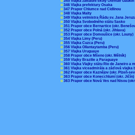
o
345 Vlajka základní školy Otemae Gauki
o
346 Vlajka prefektury Osaka
o
347 Prapor Chlumce nad Cidlinou
o
348 Vlajka Malty
o
349 Vlajka velmistra Řádu sv. Jana Jer
o
350 Vlajka Svobodného státu Sasko
o
351 Prapor obce Bernartice (okr. Beneš
o
352 Prapor obce Polná (okr. Jihlava)
o
353 Prapor obce Domoušice (okr. Louny
o
354 Vlajka Limy (Peru)
o
355 Vlajka Cuzca (Peru)
o
356 Vlajka Ollantaytamba (Peru)
o
357 Vlajka Uruguaye
o
358 Prapor obce Mšeno (okr. Mělník)
o
359 Vlajky Brazilie a Paraguaye
o
360 Vlajka Vlajky státu Rio de Janeiro a 
o
361 Vlajka viceadmirála a záďová vlajka
o
362 Prapor obce Kaznějov (okr. Plzeň-se
o
363 Prapor obce Konecchlumí (okr. Jičín
o
363 Prapor obce Nová Ves nad Nisou (okr