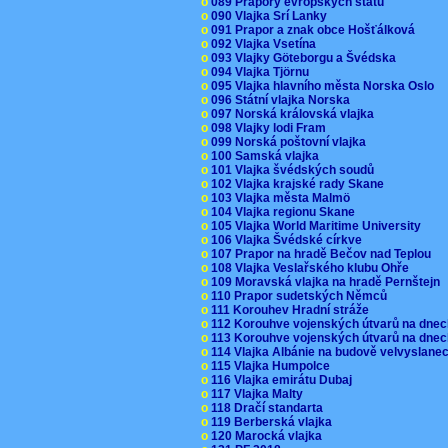
o
089 Prapory evropských států
o
090 Vlajka Srí Lanky
o
091 Prapor a znak obce Hošťálková
o
092 Vlajka Vsetína
o
093 Vlajky Göteborgu a Švédska
o
094 Vlajka Tjörnu
o
095 Vlajka hlavního města Norska Oslo
o
096 Státní vlajka Norska
o
097 Norská královská vlajka
o
098 Vlajky lodi Fram
o
099 Norská poštovní vlajka
o
100 Samská vlajka
o
101 Vlajka švédských soudů
o
102 Vlajka krajské rady Skane
o
103 Vlajka města Malmö
o
104 Vlajka regionu Skane
o
105 Vlajka World Maritime University
o
106 Vlajka Švédské církve
o
107 Prapor na hradě Bečov nad Teplou
o
108 Vlajka Veslařského klubu Ohře
o
109 Moravská vlajka na hradě Pernštejn
o
110 Prapor sudetských Němců
o
111 Korouhev Hradní stráže
o
112 Korouhve vojenských útvarů na dne
o
113 Korouhve vojenských útvarů na dne
o
114 Vlajka Albánie na budově velvyslane
o
115 Vlajka Humpolce
o
116 Vlajka emirátu Dubaj
o
117 Vlajka Malty
o
118 Dračí standarta
o
119 Berberská vlajka
o
120 Marocká vlajka