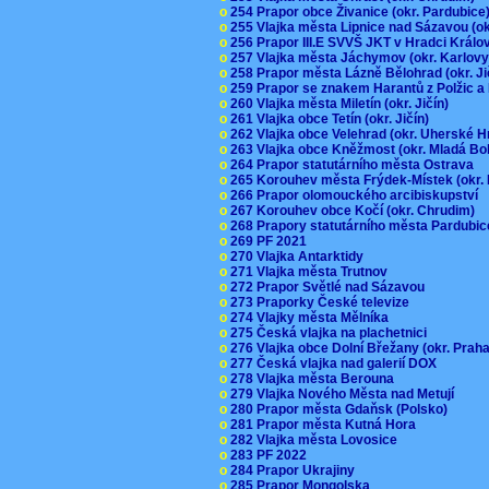
o
254 Prapor obce Živanice (okr. Pardubic
o
255 Vlajka města Lipnice nad Sázavou (o
o
256 Prapor III.E SVVŠ JKT v Hradci Král
o
257 Vlajka města Jáchymov (okr. Karlov
o
258 Prapor města Lázně Bělohrad (okr. J
o
259 Prapor se znakem Harantů z Polžic 
o
260 Vlajka města Miletín (okr. Jičín)
o
261 Vlajka obce Tetín (okr. Jičín)
o
262 Vlajka obce Velehrad (okr. Uherské H
o
263 Vlajka obce Kněžmost (okr. Mladá Bo
o
264 Prapor statutárního města Ostrava
o
265 Korouhev města Frýdek-Místek (okr.
o
266 Prapor olomouckého arcibiskupství
o
267 Korouhev obce Kočí (okr. Chrudim)
o
268 Prapory statutárního města Pardubi
o
269 PF 2021
o
270 Vlajka Antarktidy
o
271 Vlajka města Trutnov
o
272 Prapor Světlé nad Sázavou
o
273 Praporky České televize
o
274 Vlajky města Mělníka
o
275 Česká vlajka na plachetnici
o
276 Vlajka obce Dolní Břežany (okr. Pra
o
277 Česká vlajka nad galerií DOX
o
278 Vlajka města Berouna
o
279 Vlajka Nového Města nad Metují
o
280 Prapor města Gdaňsk (Polsko)
o
281 Prapor města Kutná Hora
o
282 Vlajka města Lovosice
o
283 PF 2022
o
284 Prapor Ukrajiny
o
285 Prapor Mongolska