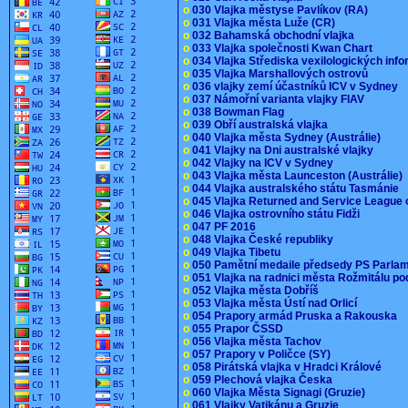
o
030 Vlajka městyse Pavlíkov (RA)
o
031 Vlajka města Luže (CR)
o
032 Bahamská obchodní vlajka
o
033 Vlajka společnosti Kwan Chart
o
034 Vlajka Střediska vexilologických inf
o
035 Vlajka Marshallových ostrovů
o
036 vlajky zemí účastníků ICV v Sydney
o
037 Námořní varianta vlajky FIAV
o
038 Bowman Flag
o
039 Obří australská vlajka
o
040 Vlajka města Sydney (Austrálie)
o
041 Vlajky na Dni australské vlajky
o
042 Vlajky na ICV v Sydney
o
043 Vlajka města Launceston (Austrálie)
o
044 Vlajka australského státu Tasmánie
o
045 Vlajka Returned and Service League 
o
046 Vlajka ostrovního státu Fidži
o
047 PF 2016
o
048 Vlajka České republiky
o
049 Vlajka Tibetu
o
050 Pamětní medaile předsedy PS Parla
o
051 Vlajka na radnici města Rožmitálu 
o
052 Vlajka města Dobříš
o
053 Vlajka města Ústí nad Orlicí
o
054 Prapory armád Pruska a Rakouska
o
055 Prapor ČSSD
o
056 Vlajka města Tachov
o
057 Prapory v Poličce (SY)
o
058 Pirátská vlajka v Hradci Králové
o
059 Plechová vlajka Česka
o
060 Vlajka Města Signagi (Gruzie)
o
061 Vlajky Vatikánu a Gruzie