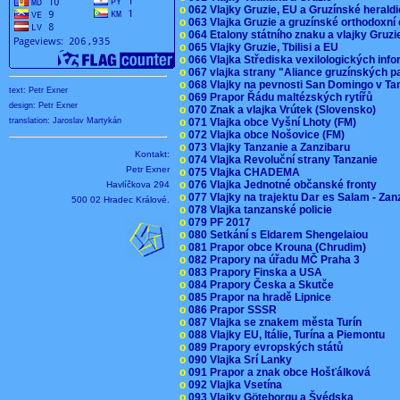
o
062 Vlajky Gruzie, EU a Gruzínské herald
o
063 Vlajka Gruzie a gruzínské orthodoxní
o
064 Etalony státního znaku a vlajky Gruz
o
065 Vlajky Gruzie, Tbilisi a EU
o
066 Vlajka Střediska vexilologických inf
o
067 vlajka strany "Aliance gruzínských p
o
068 Vlajky na pevnosti San Domingo v Ta
text: Petr Exner
o
069 Prapor Řádu maltézských rytířů
design: Petr Exner
o
070 Znak a vlajka Vrútek (Slovensko)
o
071 Vlajka obce Vyšní Lhoty (FM)
translation: Jaroslav Martykán
o
072 Vlajka obce Nošovice (FM)
o
073 Vlajky Tanzanie a Zanzibaru
Kontakt:
o
074 Vlajka Revoluční strany Tanzanie
Petr Exner
o
075 Vlajka CHADEMA
o
076 Vlajka Jednotné občanské fronty
Havlíčkova 294
o
077 Vlajky na trajektu Dar es Salam - Za
500 02 Hradec Králové.
o
078 Vlajka tanzanské policie
o
079 PF 2017
o
080 Setkání s Eldarem Shengelaiou
o
081 Prapor obce Krouna (Chrudim)
o
082 Prapory na úřadu MČ Praha 3
o
083 Prapory Finska a USA
o
084 Prapory Česka a Skutče
o
085 Prapor na hradě Lipnice
o
086 Prapor SSSR
o
087 Vlajka se znakem města Turín
o
088 Vlajky EU, Itálie, Turína a Piemontu
o
089 Prapory evropských států
o
090 Vlajka Srí Lanky
o
091 Prapor a znak obce Hošťálková
o
092 Vlajka Vsetína
o
093 Vlajky Göteborgu a Švédska