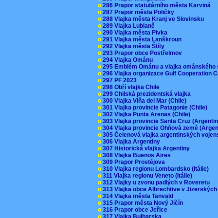
o
286 Prapor statutárního města Karviná
o
287 Prapor města Poličky
o
288 Vlajka města Kranj ve Slovinsku
o
289 Vlajka Lublaně
o
290 Vlajka města Pivka
o
291 Vlajka města Lanškroun
o
292 Vlajka města Štíty
o
293 Prapor obce Postřelmov
o
294 Vlajka Ománu
o
295 Emblém Ománu a vlajka ománského 
o
296 Vlajka organizace Gulf Cooperation
o
297 PF 2023
o
298 Obří vlajka Chile
o
299 Chilská prezidentská vlajka
o
300 Vlajka Viňa del Mar (Chile)
o
301 Vlajka provincie Patagonie (Chile)
o
302 Vlajka Punta Arenas (Chile)
o
303 Vlajka provincie Santa Cruz (Argenti
o
304 Vlajka provincie Ohňová země (Arge
o
305 Čelenová vlajka argentinských vojen
o
306 Vlajka Argentiny
o
307 Historická vlajka Argentiny
o
308 Vlajka Buenos Aires
o
309 Prapor Prostějova
o
310 Vlajka regionu Lombardsko (Itálie)
o
311 Vlajka regionu Veneto (Itálie)
o
312 Vlajky u zvonu padlých v Roveretu
o
313 Vlajka obce Albrechtive v Jizerskýc
o
314 Vlajka města Tanvald
o
315 Prapor města Nový Jičín
o
316 Prapor obce Jeřice
o
317 Vlajka Bulharska