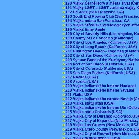
o
190 Vlajky Černé Hory a města Tivat (Če
o
191 Vlajky LGBT a LGBT varianta vlajky K
o
192 US Jack (San Francisco, CA)
o
193 South End Rowing Club (San Francis
o
194 Vlajka města San Francisco, CA
o
195 Vlajka Střediska vexilologických inf
o
196 Vlajka firmy Apple
o
198 City of Beverly Hills (Los Angeles, Ka
o
198 County of Los Angeles (Kalifornie)
o
199 City of Los Angeles (Kalifornie, USA
o
200 City of Long Beach (Kalifornie, USA)
o
201 Huntington Beach - Logo flag (Kalifo
o
202 City of San Diego (Kalifornie, USA)
o
203 Sycuan Band of the Kumeyaay Nation
o
204 Port of San Diego (Kalifornie, USA)
o
205 City of Coronado (Kalifornie, USA)
o
206 San Diego Padres (Kalifornie, USA)
o
207 Nevada (USA)
o
208 Arizona (USA)
o
209 Vlajka indiánského kmene Hualapai
o
210 Vlajka indiánského kmene Yavapai
o
211 Vlajka USA
o
212 Vlajka indiánského národa Navajo (A
o
213 Vlajka státu Utah (USA)
o
214 Vlajka indiánského kmene Ute (Colo
o
215 Vlajka státu Colorado (USA)
o
216 Vlajka City of Durango (Colorado, U
o
217 Vlajka City of Espaňola (New Mexico
o
218 Vlajka Las Cruces (New Mexico, US
o
219 Vlajka Otero County (New Mexico, 
o
220 Vlajka City of Roswell (New Mexico,
o
221 Vlajky ozbrojených sil USA