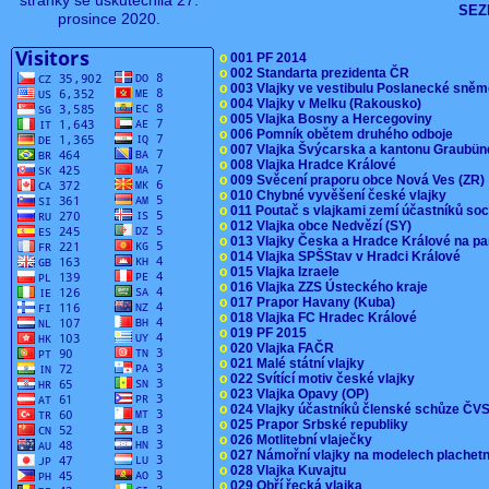
stránky se uskutečnila 27.
SEZ
prosince 2020.
o
001 PF 2014
o
002 Standarta prezidenta ČR
o
003 Vlajky ve vestibulu Poslanecké sn
o
004 Vlajky v Melku (Rakousko)
o
005 Vlajka Bosny a Hercegoviny
o
006 Pomník obětem druhého odboje
o
007 Vlajka Švýcarska a kantonu Graubü
o
008 Vlajka Hradce Králové
o
009 Svěcení praporu obce Nová Ves (ZR
o
010 Chybné vyvěšení české vlajky
o
011 Poutač s vlajkami zemí účastníků s
o
012 Vlajka obce Nedvězí (SY)
o
013 Vlajky Česka a Hradce Králové na pa
o
014 Vlajka SPŠStav v Hradci Králové
o
015 Vlajka Izraele
o
016 Vlajka ZZS Ústeckého kraje
o
017 Prapor Havany (Kuba)
o
018 Vlajka FC Hradec Králové
o
019 PF 2015
o
020 Vlajka FAČR
o
021 Malé státní vlajky
o
022 Svítící motiv české vlajky
o
023 Vlajka Opavy (OP)
o
024 Vlajky účastníků členské schůze Č
o
025 Prapor Srbské republiky
o
026 Motlitební vlaječky
o
027 Námořní vlajky na modelech plachet
o
028 Vlajka Kuvajtu
o
029 Obří řecká vlajka