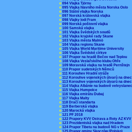
o
094 Vlajka Tjörnu
o
095 Vlajka hlavního města Norska Oslo
o
096 Státní vlajka Norska
o
097 Norská královská vlajka
o
098 Vlajky lodi Fram
o
099 Norská poštovní vlajka
o
100 Samská vlajka
o
101 Vlajka švédských soudů
o
102 Vlajka krajské rady Skane
o
103 Vlajka města Malmö
o
104 Vlajka regionu Skane
o
105 Vlajka World Maritime University
o
106 Vlajka Švédské církve
o
107 Prapor na hradě Bečov nad Teplou
o
108 Vlajka Veslařského klubu Ohře
o
109 Moravská vlajka na hradě Pernštejn
o
110 Prapor sudetských Němců
o
111 Korouhev Hradní stráže
o
112 Korouhve vojenských útvarů na dne
o
113 Korouhve vojenských útvarů na dne
o
114 Vlajka Albánie na budově velvyslane
o
115 Vlajka Humpolce
o
116 Vlajka emirátu Dubaj
o
117 Vlajka Malty
o
118 Dračí standarta
o
119 Berberská vlajka
o
120 Marocká vlajka
o
121 PF 2018
o
122 Prapory KVV Ostrava a Roty AZ KV
o
123 Prezidentská vlajka nad Hradem
o
124 Prapor Tibetu na budově NG v Praze
o
125 Prapor gminy Skoczów (Polsko)