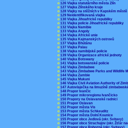
o
126 Vlajka statutárního města Zlín
o
127 Vlajka Zlínského kraje
o
128 Vlajky na stěžních v Kapském měst
o
129 Neidentifikovaná vlajka
o
130 Vlajka Jihoafrické republiky
o
131 Vlajka policie Jihoafrické republiky
o
132 Vlajka Namibie
o
133 Vlajka Angoly
o
134 Vlajka Africké unie
o
135 Vlajka Kajmanských ostrovů
o
137 Vlajka Bhútánu
o
137 Vlajka Palau
o
138 Vlajka namibijské policie
o
139 Vlajka Organizace africké jednoty
o
140 Vlajka Botswany
o
141 Vlajka botswanské policie
o
142 Vlajka Zimbabwe
o
143 Vlajka Zimbabwe Parks and Wildlife
o
144 Vlajka Zambie
o
145 Vlajka Mukuni
o
146 Vlajka Civil Aviation Authority of Z
o
147 Autovlaječka na limuzíně zimbabwsk
o
148 Prapor Ivančic
o
149 Prapor mikroregionu Ivančicko
o
150 Prapory na Oslavanské radnici
o
151 Prapor Oslavan
o
152 Prapor města Vis
o
153 Prapor města Schkeuditz
o
154 Prapor města Dolní Kounice
o
155 Prapor obce Jedlová (okr. Svitavy)
o
156 Prapor obce Strachujov (okr. Žďár n
o
157 Prapor obce Rohozná (okr. Svitavy)