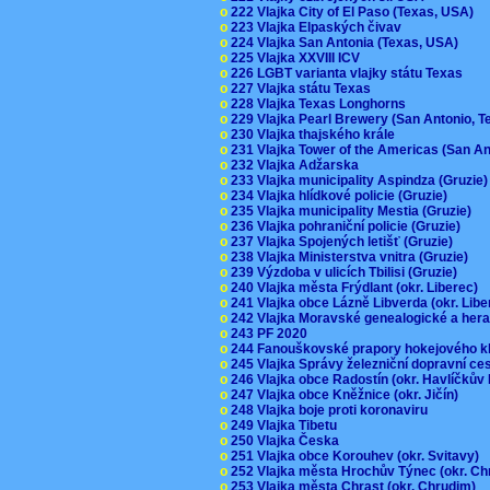
o
222 Vlajka City of El Paso (Texas, USA)
o
223 Vlajka Elpaských čivav
o
224 Vlajka San Antonia (Texas, USA)
o
225 Vlajka XXVIII ICV
o
226 LGBT varianta vlajky státu Texas
o
227 Vlajka státu Texas
o
228 Vlajka Texas Longhorns
o
229 Vlajka Pearl Brewery (San Antonio, 
o
230 Vlajka thajského krále
o
231 Vlajka Tower of the Americas (San A
o
232 Vlajka Adžarska
o
233 Vlajka municipality Aspindza (Gruzie
o
234 Vlajka hlídkové policie (Gruzie)
o
235 Vlajka municipality Mestia (Gruzie)
o
236 Vlajka pohraniční policie (Gruzie)
o
237 Vlajka Spojených letišť (Gruzie)
o
238 Vlajka Ministerstva vnitra (Gruzie)
o
239 Výzdoba v ulicích Tbilisi (Gruzie)
o
240 Vlajka města Frýdlant (okr. Liberec)
o
241 Vlajka obce Lázně Libverda (okr. Lib
o
242 Vlajka Moravské genealogické a hera
o
243 PF 2020
o
244 Fanouškovské prapory hokejového k
o
245 Vlajka Správy železniční dopravní c
o
246 Vlajka obce Radostín (okr. Havlíčkův
o
247 Vlajka obce Kněžnice (okr. Jičín)
o
248 Vlajka boje proti koronaviru
o
249 Vlajka Tibetu
o
250 Vlajka Česka
o
251 Vlajka obce Korouhev (okr. Svitavy)
o
252 Vlajka města Hrochův Týnec (okr. C
o
253 Vlajka města Chrast (okr. Chrudim)