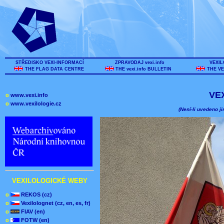
STŘEDISKO VEXI-INFORMACÍ
ZPRAVODAJ vexi.info
VEXIL
THE FLAG DATA CENTRE
THE vexi.info BULLETIN
THE VE
VE
o
www.vexi.info
o
www.vexilologie.cz
(Není-li uvedeno ji
VEXILOLOGICKÉ WEBY
o
REKOS (cz)
o
Vexilolognet (cz, en, es, fr)
o
FIAV (en)
o
FOTW (en)