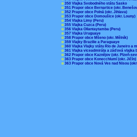
o
350 Vlajka Svobodného státu Sasko
o
351 Prapor obce Bernartice (okr. Beneš
o
352 Prapor obce Polná (okr. Jihlava)
o
353 Prapor obce Domoušice (okr. Louny
o
354 Vlajka Limy (Peru)
o
355 Vlajka Cuzca (Peru)
o
356 Vlajka Ollantaytamba (Peru)
o
357 Vlajka Uruguaye
o
358 Prapor obce Mšeno (okr. Mělník)
o
359 Vlajky Brazilie a Paraguaye
o
360 Vlajka Vlajky státu Rio de Janeiro a 
o
361 Vlajka viceadmirála a záďová vlajka
o
362 Prapor obce Kaznějov (okr. Plzeň-se
o
363 Prapor obce Konecchlumí (okr. Jičín
o
363 Prapor obce Nová Ves nad Nisou (okr