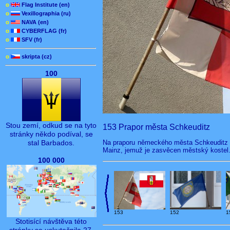
o
Flag Institute (en)
o
Vexillographia (ru)
o
NAVA (en)
o
CYBERFLAG (fr)
o
SFV (fr)
o
skripta (cz)
100
Stou zemí, odkud se na tyto
153 Prapor města Schkeuditz
stránky někdo podíval, se
Na praporu německého města Schkeuditz j
stal Barbados.
Mainz, jemuž je zasvěcen městský kostel.
100 000
153
1
152
Stotisící návštěva této