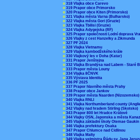
o
318 Vlajka obce Carevo
o
319 Prapor obce Primorsko
o
320 Prapor obce Kiten (Primorsko)
o
321 Vlajka města Varna (Bulharsko)
o
322 Vlajka města Gori (Gruzie)
o
323 Vlajka Tbilisi (Gruzie)
o
324 Vlajka Adygejska (RF)
o
325 Prapor společnosti Lodní doprava V
o
326 Vlajky z cest Hanzelky a Zikmunda
o
327 PF 2024
o
328 Vlajka Vietnamu
o
329 Vlajka kambodžského krále
o
330 Vlajkový les v Doha (Katar)
o
331 Prapor Jenštejna
o
332 Vlajka Brandýsa nad Labem - Staré 
o
333 Prapor města Louny
o
334 Vlajka 8ČNVK
o
335 Výstava Identita
o
336 PF 2025
o
337 Prapor hlavního města Prahy
o
338 Prapor obce Jankov
o
339 Prapor města Naarden (Nizozemsko
o
340 Vlajka RNLI
o
341 Vlajka Northumberland county (Angl
o
342 Vlajky nad hradem Stirling (Skotsko)
o
343 Prapor 800 let Hradce Králové
o
344 Vlajky OSN, Japonska a města Kan
o
345 Vlajka základní školy Otemae Gauki
o
346 Vlajka prefektury Osaka
o
347 Prapor Chlumce nad Cidlinou
o
348 Vlajka Malty
o
349 Vlajka velmistra Řádu sv. Jana Jer