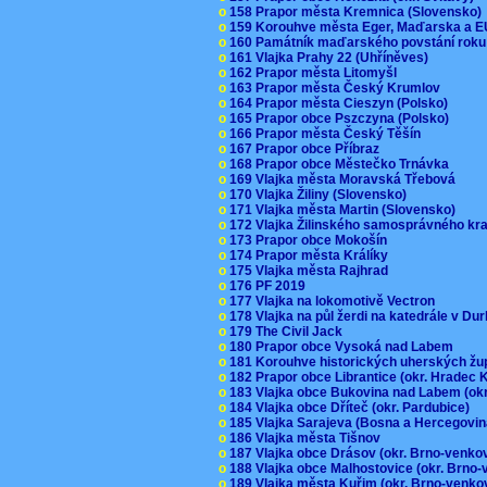
o
158 Prapor města Kremnica (Slovensko
o
159 Korouhve města Eger, Maďarska a 
o
160 Památník maďarského povstání roku
o
161 Vlajka Prahy 22 (Uhříněves)
o
162 Prapor města Litomyšl
o
163 Prapor města Český Krumlov
o
164 Prapor města Cieszyn (Polsko)
o
165 Prapor obce Pszczyna (Polsko)
o
166 Prapor města Český Těšín
o
167 Prapor obce Příbraz
o
168 Prapor obce Městečko Trnávka
o
169 Vlajka města Moravská Třebová
o
170 Vlajka Žiliny (Slovensko)
o
171 Vlajka města Martin (Slovensko)
o
172 Vlajka Žilinského samosprávného kr
o
173 Prapor obce Mokošín
o
174 Prapor města Králíky
o
175 Vlajka města Rajhrad
o
176 PF 2019
o
177 Vlajka na lokomotivě Vectron
o
178 Vlajka na půl žerdi na katedrále v D
o
179 The Civil Jack
o
180 Prapor obce Vysoká nad Labem
o
181 Korouhve historických uherských ž
o
182 Prapor obce Librantice (okr. Hradec 
o
183 Vlajka obce Bukovina nad Labem (ok
o
184 Vlajka obce Dříteč (okr. Pardubice)
o
185 Vlajka Sarajeva (Bosna a Hercegovi
o
186 Vlajka města Tišnov
o
187 Vlajka obce Drásov (okr. Brno-venk
o
188 Vlajka obce Malhostovice (okr. Brno
o
189 Vlajka města Kuřim (okr. Brno-venk