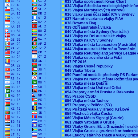
o
033 Vlajka společnosti Kwan Chart
o
034 Vlajka Střediska vexilologických inf
o
035 Vlajka Marshallových ostrovů
o
036 vlajky zemí účastníků ICV v Sydney
o
037 Námořní varianta vlajky FIAV
o
038 Bowman Flag
o
039 Obří australská vlajka
o
040 Vlajka města Sydney (Austrálie)
o
041 Vlajky na Dni australské vlajky
o
042 Vlajky na ICV v Sydney
o
043 Vlajka města Launceston (Austrálie)
o
044 Vlajka australského státu Tasmánie
o
045 Vlajka Returned and Service League 
o
046 Vlajka ostrovního státu Fidži
o
047 PF 2016
o
048 Vlajka České republiky
o
049 Vlajka Tibetu
o
050 Pamětní medaile předsedy PS Parla
o
051 Vlajka na radnici města Rožmitálu 
o
052 Vlajka města Dobříš
o
053 Vlajka města Ústí nad Orlicí
o
054 Prapory armád Pruska a Rakouska
o
055 Prapor ČSSD
o
056 Vlajka města Tachov
o
057 Prapory v Poličce (SY)
o
058 Pirátská vlajka v Hradci Králové
o
059 Plechová vlajka Česka
o
060 Vlajka Města Signagi (Gruzie)
o
061 Vlajky Vatikánu a Gruzie
o
062 Vlajky Gruzie, EU a Gruzínské herald
o
063 Vlajka Gruzie a gruzínské orthodoxní
o
064 Etalony státního znaku a vlajky Gruz