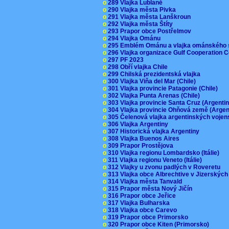
o
289 Vlajka Lublaně
o
290 Vlajka města Pivka
o
291 Vlajka města Lanškroun
o
292 Vlajka města Štíty
o
293 Prapor obce Postřelmov
o
294 Vlajka Ománu
o
295 Emblém Ománu a vlajka ománského 
o
296 Vlajka organizace Gulf Cooperation
o
297 PF 2023
o
298 Obří vlajka Chile
o
299 Chilská prezidentská vlajka
o
300 Vlajka Viňa del Mar (Chile)
o
301 Vlajka provincie Patagonie (Chile)
o
302 Vlajka Punta Arenas (Chile)
o
303 Vlajka provincie Santa Cruz (Argenti
o
304 Vlajka provincie Ohňová země (Arge
o
305 Čelenová vlajka argentinských vojen
o
306 Vlajka Argentiny
o
307 Historická vlajka Argentiny
o
308 Vlajka Buenos Aires
o
309 Prapor Prostějova
o
310 Vlajka regionu Lombardsko (Itálie)
o
311 Vlajka regionu Veneto (Itálie)
o
312 Vlajky u zvonu padlých v Roveretu
o
313 Vlajka obce Albrechtive v Jizerskýc
o
314 Vlajka města Tanvald
o
315 Prapor města Nový Jičín
o
316 Prapor obce Jeřice
o
317 Vlajka Bulharska
o
318 Vlajka obce Carevo
o
319 Prapor obce Primorsko
o
320 Prapor obce Kiten (Primorsko)