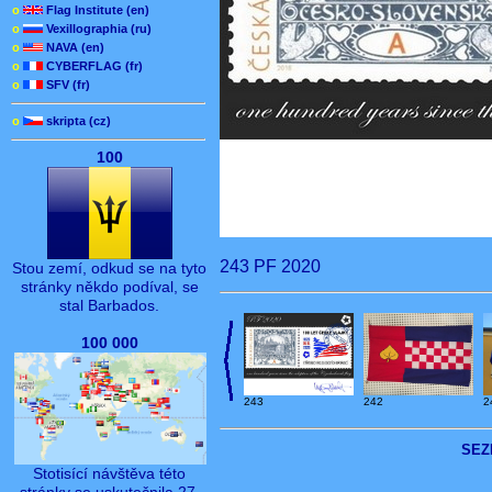
o
Flag Institute (en)
o
Vexillographia (ru)
o
NAVA (en)
o
CYBERFLAG (fr)
o
SFV (fr)
o
skripta (cz)
100
243 PF 2020
Stou zemí, odkud se na tyto
stránky někdo podíval, se
stal Barbados.
100 000
243
242
2
SEZ
Stotisící návštěva této