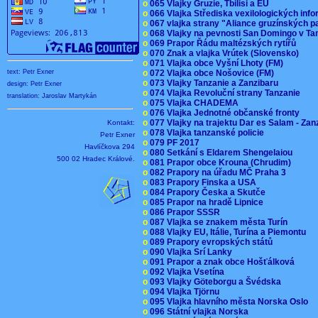
o
065 Vlajky Gruzie, Tbilisi a EU
o
066 Vlajka Střediska vexilologických inf
o
067 vlajka strany "Aliance gruzínských p
o
068 Vlajky na pevnosti San Domingo v Ta
o
069 Prapor Řádu maltézských rytířů
o
070 Znak a vlajka Vrútek (Slovensko)
o
071 Vlajka obce Vyšní Lhoty (FM)
o
072 Vlajka obce Nošovice (FM)
text: Petr Exner
o
073 Vlajky Tanzanie a Zanzibaru
design: Petr Exner
o
074 Vlajka Revoluční strany Tanzanie
translation: Jaroslav Martykán
o
075 Vlajka CHADEMA
o
076 Vlajka Jednotné občanské fronty
o
077 Vlajky na trajektu Dar es Salam - Za
Kontakt:
o
078 Vlajka tanzanské policie
Petr Exner
o
079 PF 2017
Havlíčkova 294
o
080 Setkání s Eldarem Shengelaiou
500 02 Hradec Králové.
o
081 Prapor obce Krouna (Chrudim)
o
082 Prapory na úřadu MČ Praha 3
o
083 Prapory Finska a USA
o
084 Prapory Česka a Skutče
o
085 Prapor na hradě Lipnice
o
086 Prapor SSSR
o
087 Vlajka se znakem města Turín
o
088 Vlajky EU, Itálie, Turína a Piemontu
o
089 Prapory evropských států
o
090 Vlajka Srí Lanky
o
091 Prapor a znak obce Hošťálková
o
092 Vlajka Vsetína
o
093 Vlajky Göteborgu a Švédska
o
094 Vlajka Tjörnu
o
095 Vlajka hlavního města Norska Oslo
o
096 Státní vlajka Norska