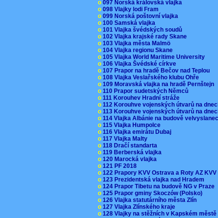
o
097 Norská královská vlajka
o
098 Vlajky lodi Fram
o
099 Norská poštovní vlajka
o
100 Samská vlajka
o
101 Vlajka švédských soudů
o
102 Vlajka krajské rady Skane
o
103 Vlajka města Malmö
o
104 Vlajka regionu Skane
o
105 Vlajka World Maritime University
o
106 Vlajka Švédské církve
o
107 Prapor na hradě Bečov nad Teplou
o
108 Vlajka Veslařského klubu Ohře
o
109 Moravská vlajka na hradě Pernštejn
o
110 Prapor sudetských Němců
o
111 Korouhev Hradní stráže
o
112 Korouhve vojenských útvarů na dne
o
113 Korouhve vojenských útvarů na dne
o
114 Vlajka Albánie na budově velvyslane
o
115 Vlajka Humpolce
o
116 Vlajka emirátu Dubaj
o
117 Vlajka Malty
o
118 Dračí standarta
o
119 Berberská vlajka
o
120 Marocká vlajka
o
121 PF 2018
o
122 Prapory KVV Ostrava a Roty AZ KV
o
123 Prezidentská vlajka nad Hradem
o
124 Prapor Tibetu na budově NG v Praze
o
125 Prapor gminy Skoczów (Polsko)
o
126 Vlajka statutárního města Zlín
o
127 Vlajka Zlínského kraje
o
128 Vlajky na stěžních v Kapském měst