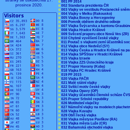
stránky se uskutečnila 27.
o
001 PF 2014
prosince 2020.
o
002 Standarta prezidenta ČR
o
003 Vlajky ve vestibulu Poslanecké sn
o
004 Vlajky v Melku (Rakousko)
o
005 Vlajka Bosny a Hercegoviny
o
006 Pomník obětem druhého odboje
o
007 Vlajka Švýcarska a kantonu Graubü
o
008 Vlajka Hradce Králové
o
009 Svěcení praporu obce Nová Ves (ZR
o
010 Chybné vyvěšení české vlajky
o
011 Poutač s vlajkami zemí účastníků s
o
012 Vlajka obce Nedvězí (SY)
o
013 Vlajky Česka a Hradce Králové na pa
o
014 Vlajka SPŠStav v Hradci Králové
o
015 Vlajka Izraele
o
016 Vlajka ZZS Ústeckého kraje
o
017 Prapor Havany (Kuba)
o
018 Vlajka FC Hradec Králové
o
019 PF 2015
o
020 Vlajka FAČR
o
021 Malé státní vlajky
o
022 Svítící motiv české vlajky
o
023 Vlajka Opavy (OP)
o
024 Vlajky účastníků členské schůze Č
o
025 Prapor Srbské republiky
o
026 Motlitební vlaječky
o
027 Námořní vlajky na modelech plachet
o
028 Vlajka Kuvajtu
o
029 Obří řecká vlajka
o
030 Vlajka městyse Pavlíkov (RA)
o
031 Vlajka města Luže (CR)
o
032 Bahamská obchodní vlajka