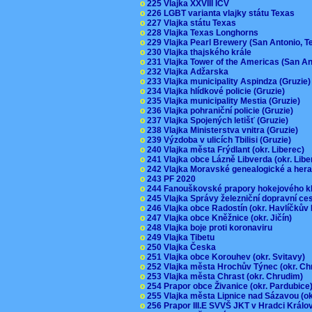
o
225 Vlajka XXVIII ICV
o
226 LGBT varianta vlajky státu Texas
o
227 Vlajka státu Texas
o
228 Vlajka Texas Longhorns
o
229 Vlajka Pearl Brewery (San Antonio, 
o
230 Vlajka thajského krále
o
231 Vlajka Tower of the Americas (San A
o
232 Vlajka Adžarska
o
233 Vlajka municipality Aspindza (Gruzie
o
234 Vlajka hlídkové policie (Gruzie)
o
235 Vlajka municipality Mestia (Gruzie)
o
236 Vlajka pohraniční policie (Gruzie)
o
237 Vlajka Spojených letišť (Gruzie)
o
238 Vlajka Ministerstva vnitra (Gruzie)
o
239 Výzdoba v ulicích Tbilisi (Gruzie)
o
240 Vlajka města Frýdlant (okr. Liberec)
o
241 Vlajka obce Lázně Libverda (okr. Lib
o
242 Vlajka Moravské genealogické a hera
o
243 PF 2020
o
244 Fanouškovské prapory hokejového k
o
245 Vlajka Správy železniční dopravní c
o
246 Vlajka obce Radostín (okr. Havlíčkův
o
247 Vlajka obce Kněžnice (okr. Jičín)
o
248 Vlajka boje proti koronaviru
o
249 Vlajka Tibetu
o
250 Vlajka Česka
o
251 Vlajka obce Korouhev (okr. Svitavy)
o
252 Vlajka města Hrochův Týnec (okr. C
o
253 Vlajka města Chrast (okr. Chrudim)
o
254 Prapor obce Živanice (okr. Pardubic
o
255 Vlajka města Lipnice nad Sázavou (o
o
256 Prapor III.E SVVŠ JKT v Hradci Král