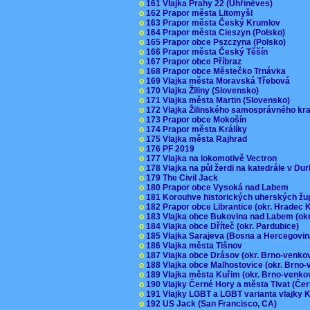
o
161 Vlajka Prahy 22 (Uhříněves)
o
162 Prapor města Litomyšl
o
163 Prapor města Český Krumlov
o
164 Prapor města Cieszyn (Polsko)
o
165 Prapor obce Pszczyna (Polsko)
o
166 Prapor města Český Těšín
o
167 Prapor obce Příbraz
o
168 Prapor obce Městečko Trnávka
o
169 Vlajka města Moravská Třebová
o
170 Vlajka Žiliny (Slovensko)
o
171 Vlajka města Martin (Slovensko)
o
172 Vlajka Žilinského samosprávného kr
o
173 Prapor obce Mokošín
o
174 Prapor města Králíky
o
175 Vlajka města Rajhrad
o
176 PF 2019
o
177 Vlajka na lokomotivě Vectron
o
178 Vlajka na půl žerdi na katedrále v D
o
179 The Civil Jack
o
180 Prapor obce Vysoká nad Labem
o
181 Korouhve historických uherských ž
o
182 Prapor obce Librantice (okr. Hradec 
o
183 Vlajka obce Bukovina nad Labem (ok
o
184 Vlajka obce Dříteč (okr. Pardubice)
o
185 Vlajka Sarajeva (Bosna a Hercegovi
o
186 Vlajka města Tišnov
o
187 Vlajka obce Drásov (okr. Brno-venk
o
188 Vlajka obce Malhostovice (okr. Brno
o
189 Vlajka města Kuřim (okr. Brno-venk
o
190 Vlajky Černé Hory a města Tivat (Če
o
191 Vlajky LGBT a LGBT varianta vlajky K
o
192 US Jack (San Francisco, CA)