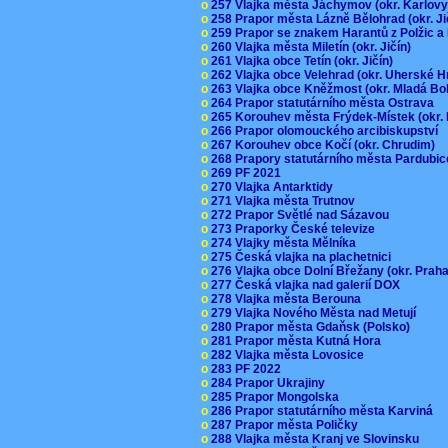
o
257 Vlajka města Jáchymov (okr. Karlov
o
258 Prapor města Lázně Bělohrad (okr. J
o
259 Prapor se znakem Harantů z Polžic 
o
260 Vlajka města Miletín (okr. Jičín)
o
261 Vlajka obce Tetín (okr. Jičín)
o
262 Vlajka obce Velehrad (okr. Uherské H
o
263 Vlajka obce Kněžmost (okr. Mladá Bo
o
264 Prapor statutárního města Ostrava
o
265 Korouhev města Frýdek-Místek (okr.
o
266 Prapor olomouckého arcibiskupství
o
267 Korouhev obce Kočí (okr. Chrudim)
o
268 Prapory statutárního města Pardubi
o
269 PF 2021
o
270 Vlajka Antarktidy
o
271 Vlajka města Trutnov
o
272 Prapor Světlé nad Sázavou
o
273 Praporky České televize
o
274 Vlajky města Mělníka
o
275 Česká vlajka na plachetnici
o
276 Vlajka obce Dolní Břežany (okr. Pra
o
277 Česká vlajka nad galerií DOX
o
278 Vlajka města Berouna
o
279 Vlajka Nového Města nad Metují
o
280 Prapor města Gdaňsk (Polsko)
o
281 Prapor města Kutná Hora
o
282 Vlajka města Lovosice
o
283 PF 2022
o
284 Prapor Ukrajiny
o
285 Prapor Mongolska
o
286 Prapor statutárního města Karviná
o
287 Prapor města Poličky
o
288 Vlajka města Kranj ve Slovinsku