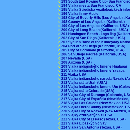
o
193 South End Rowing Club (San Francis
o
194 Vlajka města San Francisco, CA
o
195 Vlajka Střediska vexilologických inf
o
196 Vlajka firmy Apple
o
198 City of Beverly Hills (Los Angeles, Ka
o
198 County of Los Angeles (Kalifornie)
o
199 City of Los Angeles (Kalifornie, USA
o
200 City of Long Beach (Kalifornie, USA)
o
201 Huntington Beach - Logo flag (Kalifo
o
202 City of San Diego (Kalifornie, USA)
o
203 Sycuan Band of the Kumeyaay Nation
o
204 Port of San Diego (Kalifornie, USA)
o
205 City of Coronado (Kalifornie, USA)
o
206 San Diego Padres (Kalifornie, USA)
o
207 Nevada (USA)
o
208 Arizona (USA)
o
209 Vlajka indiánského kmene Hualapai
o
210 Vlajka indiánského kmene Yavapai
o
211 Vlajka USA
o
212 Vlajka indiánského národa Navajo (A
o
213 Vlajka státu Utah (USA)
o
214 Vlajka indiánského kmene Ute (Colo
o
215 Vlajka státu Colorado (USA)
o
216 Vlajka City of Durango (Colorado, U
o
217 Vlajka City of Espaňola (New Mexico
o
218 Vlajka Las Cruces (New Mexico, US
o
219 Vlajka Otero County (New Mexico, 
o
220 Vlajka City of Roswell (New Mexico,
o
221 Vlajky ozbrojených sil USA
o
222 Vlajka City of El Paso (Texas, USA)
o
223 Vlajka Elpaských čivav
o
224 Vlajka San Antonia (Texas, USA)