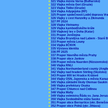
o
321 Vlajka města Varna (Bulharsko)
o
322 Vlajka města Gori (Gruzie)
o
323 Vlajka Tbilisi (Gruzie)
o
324 Vlajka Adygejska (RF)
o
325 Prapor společnosti Lodní doprava V
o
326 Vlajky z cest Hanzelky a Zikmunda
o
327 PF 2024
o
328 Vlajka Vietnamu
o
329 Vlajka kambodžského krále
o
330 Vlajkový les v Doha (Katar)
o
331 Prapor Jenštejna
o
332 Vlajka Brandýsa nad Labem - Staré 
o
333 Prapor města Louny
o
334 Vlajka 8ČNVK
o
335 Výstava Identita
o
336 PF 2025
o
337 Prapor hlavního města Prahy
o
338 Prapor obce Jankov
o
339 Prapor města Naarden (Nizozemsko
o
340 Vlajka RNLI
o
341 Vlajka Northumberland county (Angl
o
342 Vlajky nad hradem Stirling (Skotsko)
o
343 Prapor 800 let Hradce Králové
o
344 Vlajky OSN, Japonska a města Kan
o
345 Vlajka základní školy Otemae Gauki
o
346 Vlajka prefektury Osaka
o
347 Prapor Chlumce nad Cidlinou
o
348 Vlajka Malty
o
349 Vlajka velmistra Řádu sv. Jana Jer
o
350 Vlajka Svobodného státu Sasko
o
351 Prapor obce Bernartice (okr. Beneš
o
352 Prapor obce Polná (okr. Jihlava)