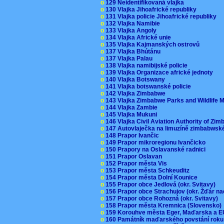
o
129 Neidentifikovaná vlajka
o
130 Vlajka Jihoafrické republiky
o
131 Vlajka policie Jihoafrické republiky
o
132 Vlajka Namibie
o
133 Vlajka Angoly
o
134 Vlajka Africké unie
o
135 Vlajka Kajmanských ostrovů
o
137 Vlajka Bhútánu
o
137 Vlajka Palau
o
138 Vlajka namibijské policie
o
139 Vlajka Organizace africké jednoty
o
140 Vlajka Botswany
o
141 Vlajka botswanské policie
o
142 Vlajka Zimbabwe
o
143 Vlajka Zimbabwe Parks and Wildlife
o
144 Vlajka Zambie
o
145 Vlajka Mukuni
o
146 Vlajka Civil Aviation Authority of Z
o
147 Autovlaječka na limuzíně zimbabwsk
o
148 Prapor Ivančic
o
149 Prapor mikroregionu Ivančicko
o
150 Prapory na Oslavanské radnici
o
151 Prapor Oslavan
o
152 Prapor města Vis
o
153 Prapor města Schkeuditz
o
154 Prapor města Dolní Kounice
o
155 Prapor obce Jedlová (okr. Svitavy)
o
156 Prapor obce Strachujov (okr. Žďár n
o
157 Prapor obce Rohozná (okr. Svitavy)
o
158 Prapor města Kremnica (Slovensko
o
159 Korouhve města Eger, Maďarska a 
o
160 Památník maďarského povstání roku