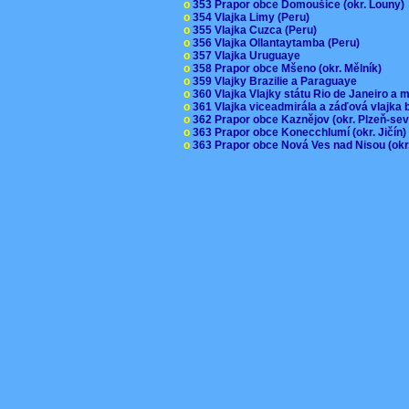
o
353 Prapor obce Domoušice (okr. Louny
o
354 Vlajka Limy (Peru)
o
355 Vlajka Cuzca (Peru)
o
356 Vlajka Ollantaytamba (Peru)
o
357 Vlajka Uruguaye
o
358 Prapor obce Mšeno (okr. Mělník)
o
359 Vlajky Brazilie a Paraguaye
o
360 Vlajka Vlajky státu Rio de Janeiro a 
o
361 Vlajka viceadmirála a záďová vlajka
o
362 Prapor obce Kaznějov (okr. Plzeň-se
o
363 Prapor obce Konecchlumí (okr. Jičín
o
363 Prapor obce Nová Ves nad Nisou (okr