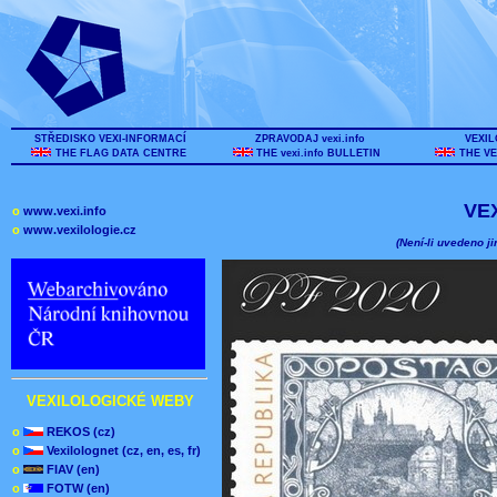
STŘEDISKO VEXI-INFORMACÍ
ZPRAVODAJ vexi.info
VEXIL
THE FLAG DATA CENTRE
THE vexi.info BULLETIN
THE VE
VE
o
www.vexi.info
o
www.vexilologie.cz
(Není-li uvedeno ji
VEXILOLOGICKÉ WEBY
o
REKOS (cz)
o
Vexilolognet (cz, en, es, fr)
o
FIAV (en)
o
FOTW (en)