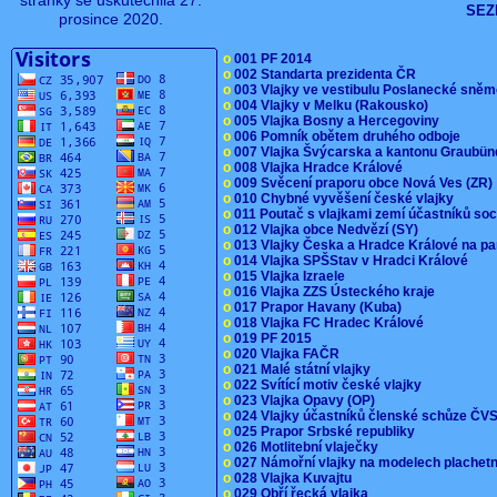
stránky se uskutečnila 27.
SEZ
prosince 2020.
o
001 PF 2014
o
002 Standarta prezidenta ČR
o
003 Vlajky ve vestibulu Poslanecké sn
o
004 Vlajky v Melku (Rakousko)
o
005 Vlajka Bosny a Hercegoviny
o
006 Pomník obětem druhého odboje
o
007 Vlajka Švýcarska a kantonu Graubü
o
008 Vlajka Hradce Králové
o
009 Svěcení praporu obce Nová Ves (ZR
o
010 Chybné vyvěšení české vlajky
o
011 Poutač s vlajkami zemí účastníků s
o
012 Vlajka obce Nedvězí (SY)
o
013 Vlajky Česka a Hradce Králové na pa
o
014 Vlajka SPŠStav v Hradci Králové
o
015 Vlajka Izraele
o
016 Vlajka ZZS Ústeckého kraje
o
017 Prapor Havany (Kuba)
o
018 Vlajka FC Hradec Králové
o
019 PF 2015
o
020 Vlajka FAČR
o
021 Malé státní vlajky
o
022 Svítící motiv české vlajky
o
023 Vlajka Opavy (OP)
o
024 Vlajky účastníků členské schůze Č
o
025 Prapor Srbské republiky
o
026 Motlitební vlaječky
o
027 Námořní vlajky na modelech plachet
o
028 Vlajka Kuvajtu
o
029 Obří řecká vlajka