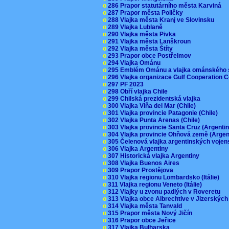
o
286 Prapor statutárního města Karviná
o
287 Prapor města Poličky
o
288 Vlajka města Kranj ve Slovinsku
o
289 Vlajka Lublaně
o
290 Vlajka města Pivka
o
291 Vlajka města Lanškroun
o
292 Vlajka města Štíty
o
293 Prapor obce Postřelmov
o
294 Vlajka Ománu
o
295 Emblém Ománu a vlajka ománského 
o
296 Vlajka organizace Gulf Cooperation
o
297 PF 2023
o
298 Obří vlajka Chile
o
299 Chilská prezidentská vlajka
o
300 Vlajka Viňa del Mar (Chile)
o
301 Vlajka provincie Patagonie (Chile)
o
302 Vlajka Punta Arenas (Chile)
o
303 Vlajka provincie Santa Cruz (Argenti
o
304 Vlajka provincie Ohňová země (Arge
o
305 Čelenová vlajka argentinských vojen
o
306 Vlajka Argentiny
o
307 Historická vlajka Argentiny
o
308 Vlajka Buenos Aires
o
309 Prapor Prostějova
o
310 Vlajka regionu Lombardsko (Itálie)
o
311 Vlajka regionu Veneto (Itálie)
o
312 Vlajky u zvonu padlých v Roveretu
o
313 Vlajka obce Albrechtive v Jizerskýc
o
314 Vlajka města Tanvald
o
315 Prapor města Nový Jičín
o
316 Prapor obce Jeřice
o
317 Vlajka Bulharska