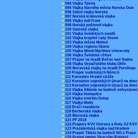
o
094 Vlajka Tjörnu
o
095 Vlajka hlavního města Norska Oslo
o
096 Státní vlajka Norska
o
097 Norská královská vlajka
o
098 Vlajky lodi Fram
o
099 Norská poštovní vlajka
o
100 Samská vlajka
o
101 Vlajka švédských soudů
o
102 Vlajka krajské rady Skane
o
103 Vlajka města Malmö
o
104 Vlajka regionu Skane
o
105 Vlajka World Maritime University
o
106 Vlajka Švédské církve
o
107 Prapor na hradě Bečov nad Teplou
o
108 Vlajka Veslařského klubu Ohře
o
109 Moravská vlajka na hradě Pernštejn
o
110 Prapor sudetských Němců
o
111 Korouhev Hradní stráže
o
112 Korouhve vojenských útvarů na dne
o
113 Korouhve vojenských útvarů na dne
o
114 Vlajka Albánie na budově velvyslane
o
115 Vlajka Humpolce
o
116 Vlajka emirátu Dubaj
o
117 Vlajka Malty
o
118 Dračí standarta
o
119 Berberská vlajka
o
120 Marocká vlajka
o
121 PF 2018
o
122 Prapory KVV Ostrava a Roty AZ KV
o
123 Prezidentská vlajka nad Hradem
o
124 Prapor Tibetu na budově NG v Praze
o
125 Prapor gminy Skoczów (Polsko)