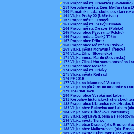
o
158 Prapor města Kremnica (Slovensko
o
159 Korouhve města Eger, Maďarska a 
o
160 Památník maďarského povstání roku
o
161 Vlajka Prahy 22 (Uhříněves)
o
162 Prapor města Litomyšl
o
163 Prapor města Český Krumlov
o
164 Prapor města Cieszyn (Polsko)
o
165 Prapor obce Pszczyna (Polsko)
o
166 Prapor města Český Těšín
o
167 Prapor obce Příbraz
o
168 Prapor obce Městečko Trnávka
o
169 Vlajka města Moravská Třebová
o
170 Vlajka Žiliny (Slovensko)
o
171 Vlajka města Martin (Slovensko)
o
172 Vlajka Žilinského samosprávného kr
o
173 Prapor obce Mokošín
o
174 Prapor města Králíky
o
175 Vlajka města Rajhrad
o
176 PF 2019
o
177 Vlajka na lokomotivě Vectron
o
178 Vlajka na půl žerdi na katedrále v D
o
179 The Civil Jack
o
180 Prapor obce Vysoká nad Labem
o
181 Korouhve historických uherských ž
o
182 Prapor obce Librantice (okr. Hradec 
o
183 Vlajka obce Bukovina nad Labem (ok
o
184 Vlajka obce Dříteč (okr. Pardubice)
o
185 Vlajka Sarajeva (Bosna a Hercegovi
o
186 Vlajka města Tišnov
o
187 Vlajka obce Drásov (okr. Brno-venk
o
188 Vlajka obce Malhostovice (okr. Brno
o
189 Vlajka města Kuřim (okr. Brno-venk