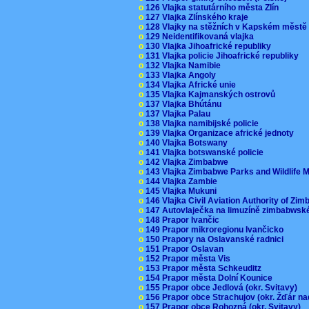
o
126 Vlajka statutárního města Zlín
o
127 Vlajka Zlínského kraje
o
128 Vlajky na stěžních v Kapském měst
o
129 Neidentifikovaná vlajka
o
130 Vlajka Jihoafrické republiky
o
131 Vlajka policie Jihoafrické republiky
o
132 Vlajka Namibie
o
133 Vlajka Angoly
o
134 Vlajka Africké unie
o
135 Vlajka Kajmanských ostrovů
o
137 Vlajka Bhútánu
o
137 Vlajka Palau
o
138 Vlajka namibijské policie
o
139 Vlajka Organizace africké jednoty
o
140 Vlajka Botswany
o
141 Vlajka botswanské policie
o
142 Vlajka Zimbabwe
o
143 Vlajka Zimbabwe Parks and Wildlife
o
144 Vlajka Zambie
o
145 Vlajka Mukuni
o
146 Vlajka Civil Aviation Authority of Z
o
147 Autovlaječka na limuzíně zimbabwsk
o
148 Prapor Ivančic
o
149 Prapor mikroregionu Ivančicko
o
150 Prapory na Oslavanské radnici
o
151 Prapor Oslavan
o
152 Prapor města Vis
o
153 Prapor města Schkeuditz
o
154 Prapor města Dolní Kounice
o
155 Prapor obce Jedlová (okr. Svitavy)
o
156 Prapor obce Strachujov (okr. Žďár n
o
157 Prapor obce Rohozná (okr. Svitavy)