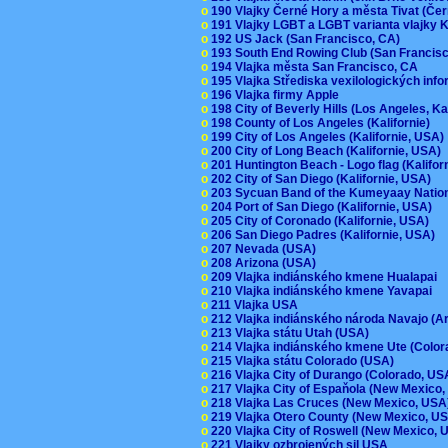
o
190 Vlajky Černé Hory a města Tivat (Če
o
191 Vlajky LGBT a LGBT varianta vlajky K
o
192 US Jack (San Francisco, CA)
o
193 South End Rowing Club (San Francis
o
194 Vlajka města San Francisco, CA
o
195 Vlajka Střediska vexilologických inf
o
196 Vlajka firmy Apple
o
198 City of Beverly Hills (Los Angeles, Ka
o
198 County of Los Angeles (Kalifornie)
o
199 City of Los Angeles (Kalifornie, USA
o
200 City of Long Beach (Kalifornie, USA)
o
201 Huntington Beach - Logo flag (Kalifo
o
202 City of San Diego (Kalifornie, USA)
o
203 Sycuan Band of the Kumeyaay Nation
o
204 Port of San Diego (Kalifornie, USA)
o
205 City of Coronado (Kalifornie, USA)
o
206 San Diego Padres (Kalifornie, USA)
o
207 Nevada (USA)
o
208 Arizona (USA)
o
209 Vlajka indiánského kmene Hualapai
o
210 Vlajka indiánského kmene Yavapai
o
211 Vlajka USA
o
212 Vlajka indiánského národa Navajo (A
o
213 Vlajka státu Utah (USA)
o
214 Vlajka indiánského kmene Ute (Colo
o
215 Vlajka státu Colorado (USA)
o
216 Vlajka City of Durango (Colorado, U
o
217 Vlajka City of Espaňola (New Mexico
o
218 Vlajka Las Cruces (New Mexico, US
o
219 Vlajka Otero County (New Mexico, 
o
220 Vlajka City of Roswell (New Mexico,
o
221 Vlajky ozbrojených sil USA