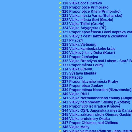
o
318 Vlajka obce Carevo
o
319 Prapor obce Primorsko
o
320 Prapor obce Kiten (Primorsko)
o
321 Vlajka města Varna (Bulharsko)
o
322 Vlajka města Gori (Gruzie)
o
323 Vlajka Tbilisi (Gruzie)
o
324 Vlajka Adygejska (RF)
o
325 Prapor společnosti Lodní doprava V
o
326 Vlajky z cest Hanzelky a Zikmunda
o
327 PF 2024
o
328 Vlajka Vietnamu
o
329 Vlajka kambodžského krále
o
330 Vlajkový les v Doha (Katar)
o
331 Prapor Jenštejna
o
332 Vlajka Brandýsa nad Labem - Staré 
o
333 Prapor města Louny
o
334 Vlajka 8ČNVK
o
335 Výstava Identita
o
336 PF 2025
o
337 Prapor hlavního města Prahy
o
338 Prapor obce Jankov
o
339 Prapor města Naarden (Nizozemsko
o
340 Vlajka RNLI
o
341 Vlajka Northumberland county (Angl
o
342 Vlajky nad hradem Stirling (Skotsko)
o
343 Prapor 800 let Hradce Králové
o
344 Vlajky OSN, Japonska a města Kan
o
345 Vlajka základní školy Otemae Gauki
o
346 Vlajka prefektury Osaka
o
347 Prapor Chlumce nad Cidlinou
o
348 Vlajka Malty
o
349 Vlajka velmistra Řádu sv. Jana Jer