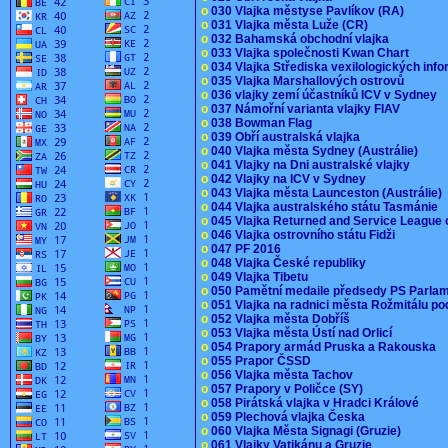
o
030 Vlajka městyse Pavlíkov (RA)
o
031 Vlajka města Luže (CR)
o
032 Bahamská obchodní vlajka
o
033 Vlajka společnosti Kwan Chart
o
034 Vlajka Střediska vexilologických inf
o
035 Vlajka Marshallových ostrovů
o
036 vlajky zemí účastníků ICV v Sydney
o
037 Námořní varianta vlajky FIAV
o
038 Bowman Flag
o
039 Obří australská vlajka
o
040 Vlajka města Sydney (Austrálie)
o
041 Vlajky na Dni australské vlajky
o
042 Vlajky na ICV v Sydney
o
043 Vlajka města Launceston (Austrálie)
o
044 Vlajka australského státu Tasmánie
o
045 Vlajka Returned and Service League 
o
046 Vlajka ostrovního státu Fidži
o
047 PF 2016
o
048 Vlajka České republiky
o
049 Vlajka Tibetu
o
050 Pamětní medaile předsedy PS Parla
o
051 Vlajka na radnici města Rožmitálu 
o
052 Vlajka města Dobříš
o
053 Vlajka města Ústí nad Orlicí
o
054 Prapory armád Pruska a Rakouska
o
055 Prapor ČSSD
o
056 Vlajka města Tachov
o
057 Prapory v Poličce (SY)
o
058 Pirátská vlajka v Hradci Králové
o
059 Plechová vlajka Česka
o
060 Vlajka Města Signagi (Gruzie)
o
061 Vlajky Vatikánu a Gruzie