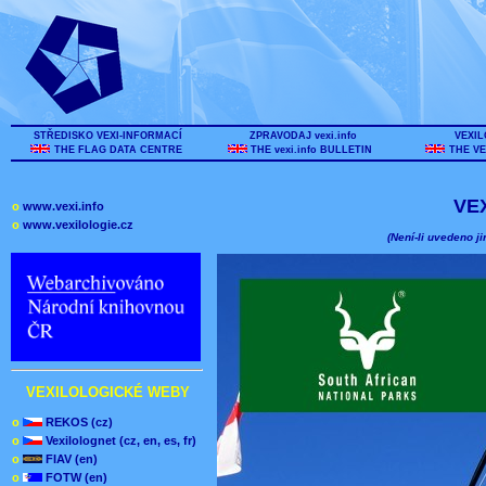
STŘEDISKO VEXI-INFORMACÍ
ZPRAVODAJ vexi.info
VEXIL
THE FLAG DATA CENTRE
THE vexi.info BULLETIN
THE VE
VE
o
www.vexi.info
o
www.vexilologie.cz
(Není-li uvedeno ji
VEXILOLOGICKÉ WEBY
o
REKOS (cz)
o
Vexilolognet (cz, en, es, fr)
o
FIAV (en)
o
FOTW (en)