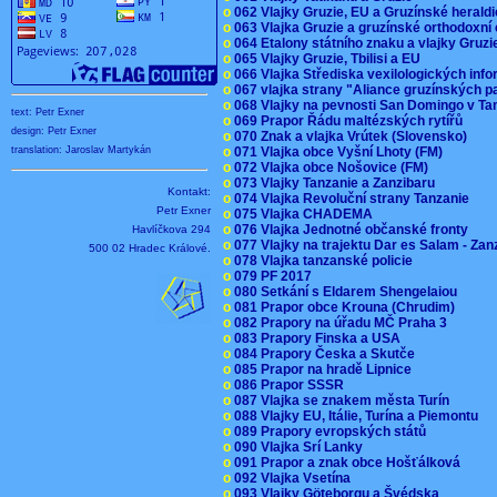
o
062 Vlajky Gruzie, EU a Gruzínské herald
o
063 Vlajka Gruzie a gruzínské orthodoxní
o
064 Etalony státního znaku a vlajky Gruz
o
065 Vlajky Gruzie, Tbilisi a EU
o
066 Vlajka Střediska vexilologických inf
o
067 vlajka strany "Aliance gruzínských p
o
068 Vlajky na pevnosti San Domingo v Ta
text: Petr Exner
o
069 Prapor Řádu maltézských rytířů
design: Petr Exner
o
070 Znak a vlajka Vrútek (Slovensko)
o
071 Vlajka obce Vyšní Lhoty (FM)
translation: Jaroslav Martykán
o
072 Vlajka obce Nošovice (FM)
o
073 Vlajky Tanzanie a Zanzibaru
Kontakt:
o
074 Vlajka Revoluční strany Tanzanie
Petr Exner
o
075 Vlajka CHADEMA
o
076 Vlajka Jednotné občanské fronty
Havlíčkova 294
o
077 Vlajky na trajektu Dar es Salam - Za
500 02 Hradec Králové.
o
078 Vlajka tanzanské policie
o
079 PF 2017
o
080 Setkání s Eldarem Shengelaiou
o
081 Prapor obce Krouna (Chrudim)
o
082 Prapory na úřadu MČ Praha 3
o
083 Prapory Finska a USA
o
084 Prapory Česka a Skutče
o
085 Prapor na hradě Lipnice
o
086 Prapor SSSR
o
087 Vlajka se znakem města Turín
o
088 Vlajky EU, Itálie, Turína a Piemontu
o
089 Prapory evropských států
o
090 Vlajka Srí Lanky
o
091 Prapor a znak obce Hošťálková
o
092 Vlajka Vsetína
o
093 Vlajky Göteborgu a Švédska