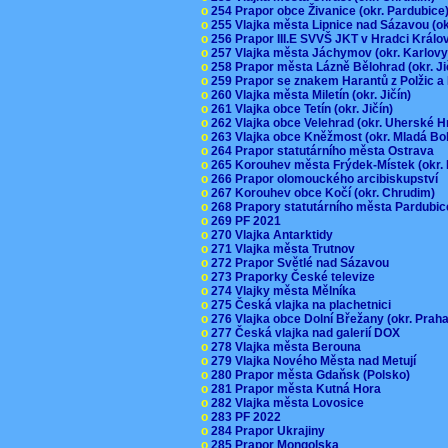
o
254 Prapor obce Živanice (okr. Pardubic
o
255 Vlajka města Lipnice nad Sázavou (o
o
256 Prapor III.E SVVŠ JKT v Hradci Král
o
257 Vlajka města Jáchymov (okr. Karlov
o
258 Prapor města Lázně Bělohrad (okr. J
o
259 Prapor se znakem Harantů z Polžic 
o
260 Vlajka města Miletín (okr. Jičín)
o
261 Vlajka obce Tetín (okr. Jičín)
o
262 Vlajka obce Velehrad (okr. Uherské H
o
263 Vlajka obce Kněžmost (okr. Mladá Bo
o
264 Prapor statutárního města Ostrava
o
265 Korouhev města Frýdek-Místek (okr.
o
266 Prapor olomouckého arcibiskupství
o
267 Korouhev obce Kočí (okr. Chrudim)
o
268 Prapory statutárního města Pardubi
o
269 PF 2021
o
270 Vlajka Antarktidy
o
271 Vlajka města Trutnov
o
272 Prapor Světlé nad Sázavou
o
273 Praporky České televize
o
274 Vlajky města Mělníka
o
275 Česká vlajka na plachetnici
o
276 Vlajka obce Dolní Břežany (okr. Pra
o
277 Česká vlajka nad galerií DOX
o
278 Vlajka města Berouna
o
279 Vlajka Nového Města nad Metují
o
280 Prapor města Gdaňsk (Polsko)
o
281 Prapor města Kutná Hora
o
282 Vlajka města Lovosice
o
283 PF 2022
o
284 Prapor Ukrajiny
o
285 Prapor Mongolska