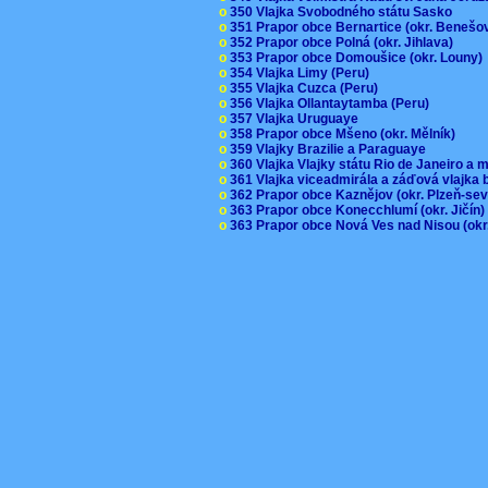
o
350 Vlajka Svobodného státu Sasko
o
351 Prapor obce Bernartice (okr. Beneš
o
352 Prapor obce Polná (okr. Jihlava)
o
353 Prapor obce Domoušice (okr. Louny
o
354 Vlajka Limy (Peru)
o
355 Vlajka Cuzca (Peru)
o
356 Vlajka Ollantaytamba (Peru)
o
357 Vlajka Uruguaye
o
358 Prapor obce Mšeno (okr. Mělník)
o
359 Vlajky Brazilie a Paraguaye
o
360 Vlajka Vlajky státu Rio de Janeiro a 
o
361 Vlajka viceadmirála a záďová vlajka
o
362 Prapor obce Kaznějov (okr. Plzeň-se
o
363 Prapor obce Konecchlumí (okr. Jičín
o
363 Prapor obce Nová Ves nad Nisou (okr