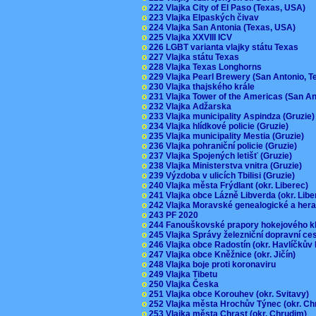
o
222 Vlajka City of El Paso (Texas, USA)
o
223 Vlajka Elpaských čivav
o
224 Vlajka San Antonia (Texas, USA)
o
225 Vlajka XXVIII ICV
o
226 LGBT varianta vlajky státu Texas
o
227 Vlajka státu Texas
o
228 Vlajka Texas Longhorns
o
229 Vlajka Pearl Brewery (San Antonio, 
o
230 Vlajka thajského krále
o
231 Vlajka Tower of the Americas (San A
o
232 Vlajka Adžarska
o
233 Vlajka municipality Aspindza (Gruzie
o
234 Vlajka hlídkové policie (Gruzie)
o
235 Vlajka municipality Mestia (Gruzie)
o
236 Vlajka pohraniční policie (Gruzie)
o
237 Vlajka Spojených letišť (Gruzie)
o
238 Vlajka Ministerstva vnitra (Gruzie)
o
239 Výzdoba v ulicích Tbilisi (Gruzie)
o
240 Vlajka města Frýdlant (okr. Liberec)
o
241 Vlajka obce Lázně Libverda (okr. Lib
o
242 Vlajka Moravské genealogické a hera
o
243 PF 2020
o
244 Fanouškovské prapory hokejového k
o
245 Vlajka Správy železniční dopravní c
o
246 Vlajka obce Radostín (okr. Havlíčkův
o
247 Vlajka obce Kněžnice (okr. Jičín)
o
248 Vlajka boje proti koronaviru
o
249 Vlajka Tibetu
o
250 Vlajka Česka
o
251 Vlajka obce Korouhev (okr. Svitavy)
o
252 Vlajka města Hrochův Týnec (okr. C
o
253 Vlajka města Chrast (okr. Chrudim)