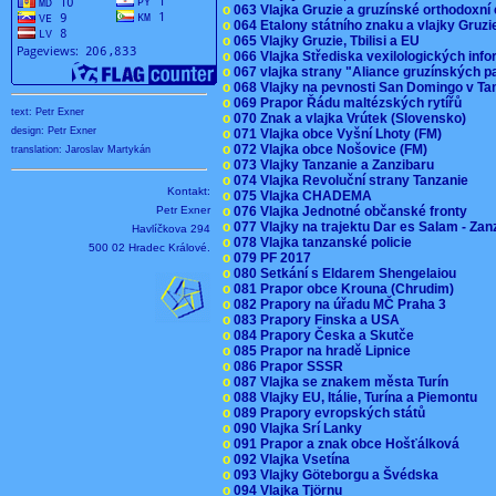
o
063 Vlajka Gruzie a gruzínské orthodoxní
o
064 Etalony státního znaku a vlajky Gruz
o
065 Vlajky Gruzie, Tbilisi a EU
o
066 Vlajka Střediska vexilologických inf
o
067 vlajka strany "Aliance gruzínských p
o
068 Vlajky na pevnosti San Domingo v Ta
o
069 Prapor Řádu maltézských rytířů
text: Petr Exner
o
070 Znak a vlajka Vrútek (Slovensko)
design: Petr Exner
o
071 Vlajka obce Vyšní Lhoty (FM)
o
072 Vlajka obce Nošovice (FM)
translation: Jaroslav Martykán
o
073 Vlajky Tanzanie a Zanzibaru
o
074 Vlajka Revoluční strany Tanzanie
Kontakt:
o
075 Vlajka CHADEMA
Petr Exner
o
076 Vlajka Jednotné občanské fronty
o
077 Vlajky na trajektu Dar es Salam - Za
Havlíčkova 294
o
078 Vlajka tanzanské policie
500 02 Hradec Králové.
o
079 PF 2017
o
080 Setkání s Eldarem Shengelaiou
o
081 Prapor obce Krouna (Chrudim)
o
082 Prapory na úřadu MČ Praha 3
o
083 Prapory Finska a USA
o
084 Prapory Česka a Skutče
o
085 Prapor na hradě Lipnice
o
086 Prapor SSSR
o
087 Vlajka se znakem města Turín
o
088 Vlajky EU, Itálie, Turína a Piemontu
o
089 Prapory evropských států
o
090 Vlajka Srí Lanky
o
091 Prapor a znak obce Hošťálková
o
092 Vlajka Vsetína
o
093 Vlajky Göteborgu a Švédska
o
094 Vlajka Tjörnu