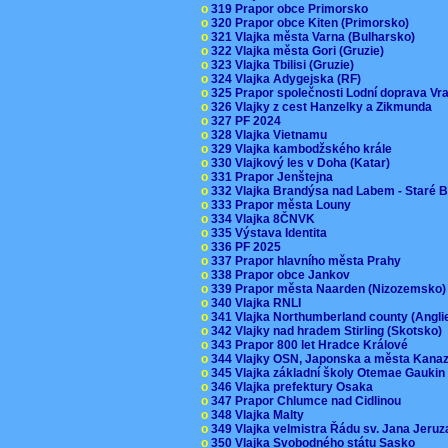
o
319 Prapor obce Primorsko
o
320 Prapor obce Kiten (Primorsko)
o
321 Vlajka města Varna (Bulharsko)
o
322 Vlajka města Gori (Gruzie)
o
323 Vlajka Tbilisi (Gruzie)
o
324 Vlajka Adygejska (RF)
o
325 Prapor společnosti Lodní doprava V
o
326 Vlajky z cest Hanzelky a Zikmunda
o
327 PF 2024
o
328 Vlajka Vietnamu
o
329 Vlajka kambodžského krále
o
330 Vlajkový les v Doha (Katar)
o
331 Prapor Jenštejna
o
332 Vlajka Brandýsa nad Labem - Staré 
o
333 Prapor města Louny
o
334 Vlajka 8ČNVK
o
335 Výstava Identita
o
336 PF 2025
o
337 Prapor hlavního města Prahy
o
338 Prapor obce Jankov
o
339 Prapor města Naarden (Nizozemsko
o
340 Vlajka RNLI
o
341 Vlajka Northumberland county (Angl
o
342 Vlajky nad hradem Stirling (Skotsko)
o
343 Prapor 800 let Hradce Králové
o
344 Vlajky OSN, Japonska a města Kan
o
345 Vlajka základní školy Otemae Gauki
o
346 Vlajka prefektury Osaka
o
347 Prapor Chlumce nad Cidlinou
o
348 Vlajka Malty
o
349 Vlajka velmistra Řádu sv. Jana Jer
o
350 Vlajka Svobodného státu Sasko