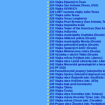
o
223 Vlajka Elpaských čivav
o
224 Vlajka San Antonia (Texas, USA)
o
225 Vlajka XXVIII ICV
o
226 LGBT varianta vlajky státu Texas
o
227 Vlajka státu Texas
o
228 Vlajka Texas Longhorns
o
229 Vlajka Pearl Brewery (San Antonio, 
o
230 Vlajka thajského krále
o
231 Vlajka Tower of the Americas (San A
o
232 Vlajka Adžarska
o
233 Vlajka municipality Aspindza (Gruzie
o
234 Vlajka hlídkové policie (Gruzie)
o
235 Vlajka municipality Mestia (Gruzie)
o
236 Vlajka pohraniční policie (Gruzie)
o
237 Vlajka Spojených letišť (Gruzie)
o
238 Vlajka Ministerstva vnitra (Gruzie)
o
239 Výzdoba v ulicích Tbilisi (Gruzie)
o
240 Vlajka města Frýdlant (okr. Liberec)
o
241 Vlajka obce Lázně Libverda (okr. Lib
o
242 Vlajka Moravské genealogické a hera
o
243 PF 2020
o
244 Fanouškovské prapory hokejového k
o
245 Vlajka Správy železniční dopravní c
o
246 Vlajka obce Radostín (okr. Havlíčkův
o
247 Vlajka obce Kněžnice (okr. Jičín)
o
248 Vlajka boje proti koronaviru
o
249 Vlajka Tibetu
o
250 Vlajka Česka
o
251 Vlajka obce Korouhev (okr. Svitavy)
o
252 Vlajka města Hrochův Týnec (okr. C
o
253 Vlajka města Chrast (okr. Chrudim)
o
254 Prapor obce Živanice (okr. Pardubic