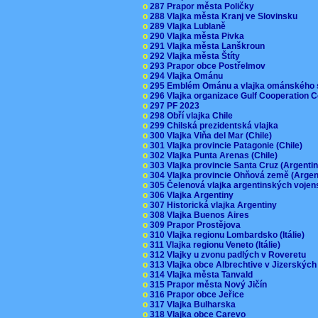
o
287 Prapor města Poličky
o
288 Vlajka města Kranj ve Slovinsku
o
289 Vlajka Lublaně
o
290 Vlajka města Pivka
o
291 Vlajka města Lanškroun
o
292 Vlajka města Štíty
o
293 Prapor obce Postřelmov
o
294 Vlajka Ománu
o
295 Emblém Ománu a vlajka ománského 
o
296 Vlajka organizace Gulf Cooperation
o
297 PF 2023
o
298 Obří vlajka Chile
o
299 Chilská prezidentská vlajka
o
300 Vlajka Viňa del Mar (Chile)
o
301 Vlajka provincie Patagonie (Chile)
o
302 Vlajka Punta Arenas (Chile)
o
303 Vlajka provincie Santa Cruz (Argenti
o
304 Vlajka provincie Ohňová země (Arge
o
305 Čelenová vlajka argentinských vojen
o
306 Vlajka Argentiny
o
307 Historická vlajka Argentiny
o
308 Vlajka Buenos Aires
o
309 Prapor Prostějova
o
310 Vlajka regionu Lombardsko (Itálie)
o
311 Vlajka regionu Veneto (Itálie)
o
312 Vlajky u zvonu padlých v Roveretu
o
313 Vlajka obce Albrechtive v Jizerskýc
o
314 Vlajka města Tanvald
o
315 Prapor města Nový Jičín
o
316 Prapor obce Jeřice
o
317 Vlajka Bulharska
o
318 Vlajka obce Carevo