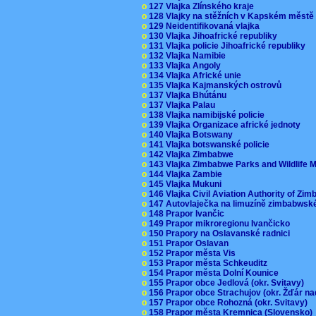
o
127 Vlajka Zlínského kraje
o
128 Vlajky na stěžních v Kapském měst
o
129 Neidentifikovaná vlajka
o
130 Vlajka Jihoafrické republiky
o
131 Vlajka policie Jihoafrické republiky
o
132 Vlajka Namibie
o
133 Vlajka Angoly
o
134 Vlajka Africké unie
o
135 Vlajka Kajmanských ostrovů
o
137 Vlajka Bhútánu
o
137 Vlajka Palau
o
138 Vlajka namibijské policie
o
139 Vlajka Organizace africké jednoty
o
140 Vlajka Botswany
o
141 Vlajka botswanské policie
o
142 Vlajka Zimbabwe
o
143 Vlajka Zimbabwe Parks and Wildlife
o
144 Vlajka Zambie
o
145 Vlajka Mukuni
o
146 Vlajka Civil Aviation Authority of Z
o
147 Autovlaječka na limuzíně zimbabwsk
o
148 Prapor Ivančic
o
149 Prapor mikroregionu Ivančicko
o
150 Prapory na Oslavanské radnici
o
151 Prapor Oslavan
o
152 Prapor města Vis
o
153 Prapor města Schkeuditz
o
154 Prapor města Dolní Kounice
o
155 Prapor obce Jedlová (okr. Svitavy)
o
156 Prapor obce Strachujov (okr. Žďár n
o
157 Prapor obce Rohozná (okr. Svitavy)
o
158 Prapor města Kremnica (Slovensko