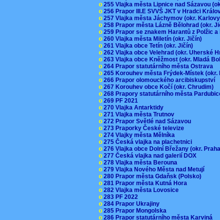
o
255 Vlajka města Lipnice nad Sázavou (o
o
256 Prapor III.E SVVŠ JKT v Hradci Král
o
257 Vlajka města Jáchymov (okr. Karlov
o
258 Prapor města Lázně Bělohrad (okr. J
o
259 Prapor se znakem Harantů z Polžic 
o
260 Vlajka města Miletín (okr. Jičín)
o
261 Vlajka obce Tetín (okr. Jičín)
o
262 Vlajka obce Velehrad (okr. Uherské H
o
263 Vlajka obce Kněžmost (okr. Mladá Bo
o
264 Prapor statutárního města Ostrava
o
265 Korouhev města Frýdek-Místek (okr.
o
266 Prapor olomouckého arcibiskupství
o
267 Korouhev obce Kočí (okr. Chrudim)
o
268 Prapory statutárního města Pardubi
o
269 PF 2021
o
270 Vlajka Antarktidy
o
271 Vlajka města Trutnov
o
272 Prapor Světlé nad Sázavou
o
273 Praporky České televize
o
274 Vlajky města Mělníka
o
275 Česká vlajka na plachetnici
o
276 Vlajka obce Dolní Břežany (okr. Pra
o
277 Česká vlajka nad galerií DOX
o
278 Vlajka města Berouna
o
279 Vlajka Nového Města nad Metují
o
280 Prapor města Gdaňsk (Polsko)
o
281 Prapor města Kutná Hora
o
282 Vlajka města Lovosice
o
283 PF 2022
o
284 Prapor Ukrajiny
o
285 Prapor Mongolska
o
286 Prapor statutárního města Karviná