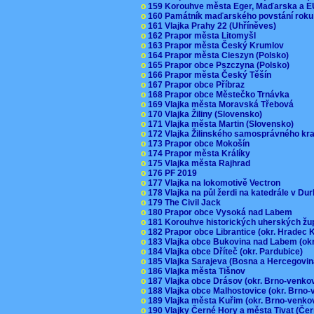
o
159 Korouhve města Eger, Maďarska a 
o
160 Památník maďarského povstání roku
o
161 Vlajka Prahy 22 (Uhříněves)
o
162 Prapor města Litomyšl
o
163 Prapor města Český Krumlov
o
164 Prapor města Cieszyn (Polsko)
o
165 Prapor obce Pszczyna (Polsko)
o
166 Prapor města Český Těšín
o
167 Prapor obce Příbraz
o
168 Prapor obce Městečko Trnávka
o
169 Vlajka města Moravská Třebová
o
170 Vlajka Žiliny (Slovensko)
o
171 Vlajka města Martin (Slovensko)
o
172 Vlajka Žilinského samosprávného kr
o
173 Prapor obce Mokošín
o
174 Prapor města Králíky
o
175 Vlajka města Rajhrad
o
176 PF 2019
o
177 Vlajka na lokomotivě Vectron
o
178 Vlajka na půl žerdi na katedrále v D
o
179 The Civil Jack
o
180 Prapor obce Vysoká nad Labem
o
181 Korouhve historických uherských ž
o
182 Prapor obce Librantice (okr. Hradec 
o
183 Vlajka obce Bukovina nad Labem (ok
o
184 Vlajka obce Dříteč (okr. Pardubice)
o
185 Vlajka Sarajeva (Bosna a Hercegovi
o
186 Vlajka města Tišnov
o
187 Vlajka obce Drásov (okr. Brno-venk
o
188 Vlajka obce Malhostovice (okr. Brno
o
189 Vlajka města Kuřim (okr. Brno-venk
o
190 Vlajky Černé Hory a města Tivat (Če