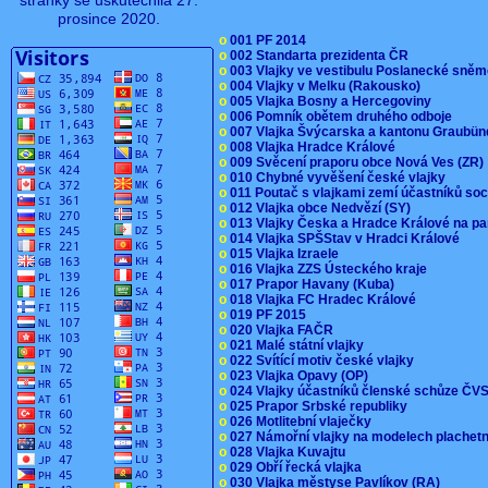
stránky se uskutečnila 27.
prosince 2020.
o
001 PF 2014
o
002 Standarta prezidenta ČR
o
003 Vlajky ve vestibulu Poslanecké sn
o
004 Vlajky v Melku (Rakousko)
o
005 Vlajka Bosny a Hercegoviny
o
006 Pomník obětem druhého odboje
o
007 Vlajka Švýcarska a kantonu Graubü
o
008 Vlajka Hradce Králové
o
009 Svěcení praporu obce Nová Ves (ZR
o
010 Chybné vyvěšení české vlajky
o
011 Poutač s vlajkami zemí účastníků s
o
012 Vlajka obce Nedvězí (SY)
o
013 Vlajky Česka a Hradce Králové na pa
o
014 Vlajka SPŠStav v Hradci Králové
o
015 Vlajka Izraele
o
016 Vlajka ZZS Ústeckého kraje
o
017 Prapor Havany (Kuba)
o
018 Vlajka FC Hradec Králové
o
019 PF 2015
o
020 Vlajka FAČR
o
021 Malé státní vlajky
o
022 Svítící motiv české vlajky
o
023 Vlajka Opavy (OP)
o
024 Vlajky účastníků členské schůze Č
o
025 Prapor Srbské republiky
o
026 Motlitební vlaječky
o
027 Námořní vlajky na modelech plachet
o
028 Vlajka Kuvajtu
o
029 Obří řecká vlajka
o
030 Vlajka městyse Pavlíkov (RA)