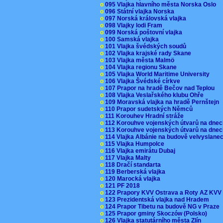
o
095 Vlajka hlavního města Norska Oslo
o
096 Státní vlajka Norska
o
097 Norská královská vlajka
o
098 Vlajky lodi Fram
o
099 Norská poštovní vlajka
o
100 Samská vlajka
o
101 Vlajka švédských soudů
o
102 Vlajka krajské rady Skane
o
103 Vlajka města Malmö
o
104 Vlajka regionu Skane
o
105 Vlajka World Maritime University
o
106 Vlajka Švédské církve
o
107 Prapor na hradě Bečov nad Teplou
o
108 Vlajka Veslařského klubu Ohře
o
109 Moravská vlajka na hradě Pernštejn
o
110 Prapor sudetských Němců
o
111 Korouhev Hradní stráže
o
112 Korouhve vojenských útvarů na dne
o
113 Korouhve vojenských útvarů na dne
o
114 Vlajka Albánie na budově velvyslane
o
115 Vlajka Humpolce
o
116 Vlajka emirátu Dubaj
o
117 Vlajka Malty
o
118 Dračí standarta
o
119 Berberská vlajka
o
120 Marocká vlajka
o
121 PF 2018
o
122 Prapory KVV Ostrava a Roty AZ KV
o
123 Prezidentská vlajka nad Hradem
o
124 Prapor Tibetu na budově NG v Praze
o
125 Prapor gminy Skoczów (Polsko)
o
126 Vlajka statutárního města Zlín