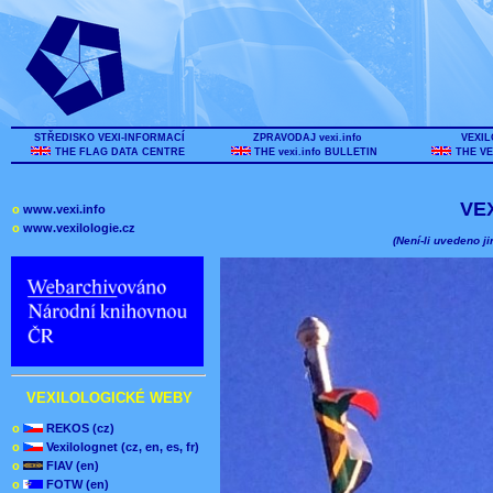
STŘEDISKO VEXI-INFORMACÍ
ZPRAVODAJ vexi.info
VEXIL
THE FLAG DATA CENTRE
THE vexi.info BULLETIN
THE VE
VE
o
www.vexi.info
o
www.vexilologie.cz
(Není-li uvedeno ji
VEXILOLOGICKÉ WEBY
o
REKOS (cz)
o
Vexilolognet (cz, en, es, fr)
o
FIAV (en)
o
FOTW (en)