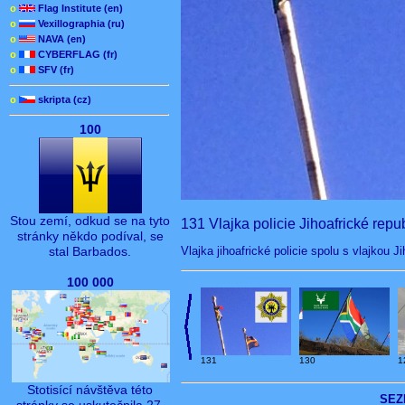
o
Flag Institute (en)
o
Vexillographia (ru)
o
NAVA (en)
o
CYBERFLAG (fr)
o
SFV (fr)
o
skripta (cz)
100
Stou zemí, odkud se na tyto
131 Vlajka policie Jihoafrické repu
stránky někdo podíval, se
Vlajka jihoafrické policie spolu s vlajkou J
stal Barbados.
100 000
131
130
1
Stotisící návštěva této
SEZ