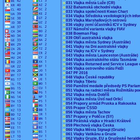
o
031 Vlajka města Luže (CR)
o
032 Bahamská obchodní vlajka
o
033 Vlajka společnosti Kwan Chart
o
034 Vlajka Střediska vexilologických inf
o
035 Vlajka Marshallových ostrovů
o
036 vlajky zemí účastníků ICV v Sydney
o
037 Námořní varianta vlajky FIAV
o
038 Bowman Flag
o
039 Obří australská vlajka
o
040 Vlajka města Sydney (Austrálie)
o
041 Vlajky na Dni australské vlajky
o
042 Vlajky na ICV v Sydney
o
043 Vlajka města Launceston (Austrálie)
o
044 Vlajka australského státu Tasmánie
o
045 Vlajka Returned and Service League 
o
046 Vlajka ostrovního státu Fidži
o
047 PF 2016
o
048 Vlajka České republiky
o
049 Vlajka Tibetu
o
050 Pamětní medaile předsedy PS Parla
o
051 Vlajka na radnici města Rožmitálu 
o
052 Vlajka města Dobříš
o
053 Vlajka města Ústí nad Orlicí
o
054 Prapory armád Pruska a Rakouska
o
055 Prapor ČSSD
o
056 Vlajka města Tachov
o
057 Prapory v Poličce (SY)
o
058 Pirátská vlajka v Hradci Králové
o
059 Plechová vlajka Česka
o
060 Vlajka Města Signagi (Gruzie)
o
061 Vlajky Vatikánu a Gruzie
o
062 Vlajky Gruzie, EU a Gruzínské herald