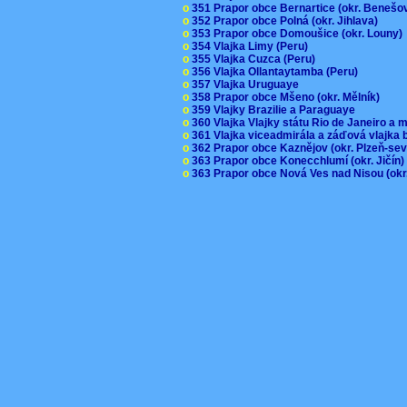
o
351 Prapor obce Bernartice (okr. Beneš
o
352 Prapor obce Polná (okr. Jihlava)
o
353 Prapor obce Domoušice (okr. Louny
o
354 Vlajka Limy (Peru)
o
355 Vlajka Cuzca (Peru)
o
356 Vlajka Ollantaytamba (Peru)
o
357 Vlajka Uruguaye
o
358 Prapor obce Mšeno (okr. Mělník)
o
359 Vlajky Brazilie a Paraguaye
o
360 Vlajka Vlajky státu Rio de Janeiro a 
o
361 Vlajka viceadmirála a záďová vlajka
o
362 Prapor obce Kaznějov (okr. Plzeň-se
o
363 Prapor obce Konecchlumí (okr. Jičín
o
363 Prapor obce Nová Ves nad Nisou (okr