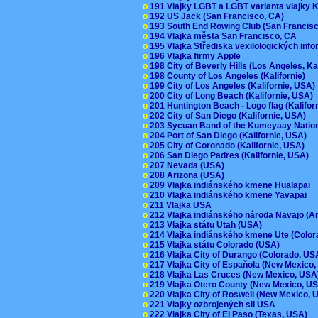
o
191 Vlajky LGBT a LGBT varianta vlajky K
o
192 US Jack (San Francisco, CA)
o
193 South End Rowing Club (San Francis
o
194 Vlajka města San Francisco, CA
o
195 Vlajka Střediska vexilologických inf
o
196 Vlajka firmy Apple
o
198 City of Beverly Hills (Los Angeles, Ka
o
198 County of Los Angeles (Kalifornie)
o
199 City of Los Angeles (Kalifornie, USA
o
200 City of Long Beach (Kalifornie, USA)
o
201 Huntington Beach - Logo flag (Kalifo
o
202 City of San Diego (Kalifornie, USA)
o
203 Sycuan Band of the Kumeyaay Nation
o
204 Port of San Diego (Kalifornie, USA)
o
205 City of Coronado (Kalifornie, USA)
o
206 San Diego Padres (Kalifornie, USA)
o
207 Nevada (USA)
o
208 Arizona (USA)
o
209 Vlajka indiánského kmene Hualapai
o
210 Vlajka indiánského kmene Yavapai
o
211 Vlajka USA
o
212 Vlajka indiánského národa Navajo (A
o
213 Vlajka státu Utah (USA)
o
214 Vlajka indiánského kmene Ute (Colo
o
215 Vlajka státu Colorado (USA)
o
216 Vlajka City of Durango (Colorado, U
o
217 Vlajka City of Espaňola (New Mexico
o
218 Vlajka Las Cruces (New Mexico, US
o
219 Vlajka Otero County (New Mexico, 
o
220 Vlajka City of Roswell (New Mexico,
o
221 Vlajky ozbrojených sil USA
o
222 Vlajka City of El Paso (Texas, USA)