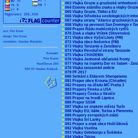
o
063 Vlajka Gruzie a gruzínské orthodoxní
o
064 Etalony státního znaku a vlajky Gruz
o
065 Vlajky Gruzie, Tbilisi a EU
o
066 Vlajka Střediska vexilologických inf
o
067 vlajka strany "Aliance gruzínských p
o
068 Vlajky na pevnosti San Domingo v Ta
o
069 Prapor Řádu maltézských rytířů
text: Petr Exner
o
070 Znak a vlajka Vrútek (Slovensko)
design: Petr Exner
o
071 Vlajka obce Vyšní Lhoty (FM)
o
072 Vlajka obce Nošovice (FM)
translation: Jaroslav Martykán
o
073 Vlajky Tanzanie a Zanzibaru
o
074 Vlajka Revoluční strany Tanzanie
Kontakt:
o
075 Vlajka CHADEMA
Petr Exner
o
076 Vlajka Jednotné občanské fronty
o
077 Vlajky na trajektu Dar es Salam - Za
Havlíčkova 294
o
078 Vlajka tanzanské policie
500 02 Hradec Králové.
o
079 PF 2017
o
080 Setkání s Eldarem Shengelaiou
o
081 Prapor obce Krouna (Chrudim)
o
082 Prapory na úřadu MČ Praha 3
o
083 Prapory Finska a USA
o
084 Prapory Česka a Skutče
o
085 Prapor na hradě Lipnice
o
086 Prapor SSSR
o
087 Vlajka se znakem města Turín
o
088 Vlajky EU, Itálie, Turína a Piemontu
o
089 Prapory evropských států
o
090 Vlajka Srí Lanky
o
091 Prapor a znak obce Hošťálková
o
092 Vlajka Vsetína
o
093 Vlajky Göteborgu a Švédska
o
094 Vlajka Tjörnu