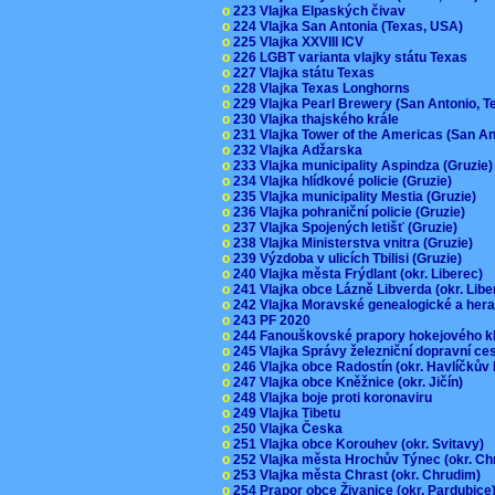
o
223 Vlajka Elpaských čivav
o
224 Vlajka San Antonia (Texas, USA)
o
225 Vlajka XXVIII ICV
o
226 LGBT varianta vlajky státu Texas
o
227 Vlajka státu Texas
o
228 Vlajka Texas Longhorns
o
229 Vlajka Pearl Brewery (San Antonio, 
o
230 Vlajka thajského krále
o
231 Vlajka Tower of the Americas (San A
o
232 Vlajka Adžarska
o
233 Vlajka municipality Aspindza (Gruzie
o
234 Vlajka hlídkové policie (Gruzie)
o
235 Vlajka municipality Mestia (Gruzie)
o
236 Vlajka pohraniční policie (Gruzie)
o
237 Vlajka Spojených letišť (Gruzie)
o
238 Vlajka Ministerstva vnitra (Gruzie)
o
239 Výzdoba v ulicích Tbilisi (Gruzie)
o
240 Vlajka města Frýdlant (okr. Liberec)
o
241 Vlajka obce Lázně Libverda (okr. Lib
o
242 Vlajka Moravské genealogické a hera
o
243 PF 2020
o
244 Fanouškovské prapory hokejového k
o
245 Vlajka Správy železniční dopravní c
o
246 Vlajka obce Radostín (okr. Havlíčkův
o
247 Vlajka obce Kněžnice (okr. Jičín)
o
248 Vlajka boje proti koronaviru
o
249 Vlajka Tibetu
o
250 Vlajka Česka
o
251 Vlajka obce Korouhev (okr. Svitavy)
o
252 Vlajka města Hrochův Týnec (okr. C
o
253 Vlajka města Chrast (okr. Chrudim)
o
254 Prapor obce Živanice (okr. Pardubic