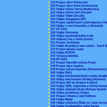
o
319 Prapor obce Primorsko
o
320 Prapor obce Kiten (Primorsko)
o
321 Vlajka města Varna (Bulharsko)
o
322 Vlajka města Gori (Gruzie)
o
323 Vlajka Tbilisi (Gruzie)
o
324 Vlajka Adygejska (RF)
o
325 Prapor společnosti Lodní doprava V
o
326 Vlajky z cest Hanzelky a Zikmunda
o
327 PF 2024
o
328 Vlajka Vietnamu
o
329 Vlajka kambodžského krále
o
330 Vlajkový les v Doha (Katar)
o
331 Prapor Jenštejna
o
332 Vlajka Brandýsa nad Labem - Staré 
o
333 Prapor města Louny
o
334 Vlajka 8ČNVK
o
335 Výstava Identita
o
336 PF 2025
o
337 Prapor hlavního města Prahy
o
338 Prapor obce Jankov
o
339 Prapor města Naarden (Nizozemsko
o
340 Vlajka RNLI
o
341 Vlajka Northumberland county (Angl
o
342 Vlajky nad hradem Stirling (Skotsko)
o
343 Prapor 800 let Hradce Králové
o
344 Vlajky OSN, Japonska a města Kan
o
345 Vlajka základní školy Otemae Gauki
o
346 Vlajka prefektury Osaka
o
347 Prapor Chlumce nad Cidlinou
o
348 Vlajka Malty
o
349 Vlajka velmistra Řádu sv. Jana Jer
o
350 Vlajka Svobodného státu Sasko