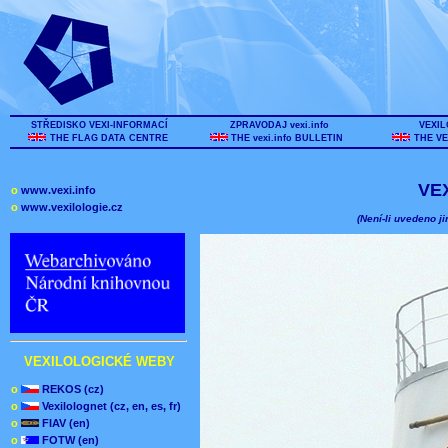
STŘEDISKO VEXI-INFORMACÍ
ZPRAVODAJ vexi.info
VEXIL
THE FLAG DATA CENTRE
THE vexi.info BULLETIN
THE VE
VE
o
www.vexi.info
o
www.vexilologie.cz
(Není-li uvedeno ji
VEXILOLOGICKÉ WEBY
o
REKOS (cz)
o
Vexilolognet (cz, en, es, fr)
o
FIAV (en)
o
FOTW (en)