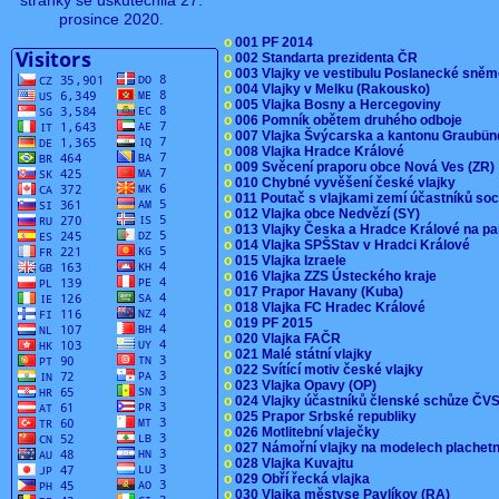
stránky se uskutečnila 27.
prosince 2020.
o
001 PF 2014
o
002 Standarta prezidenta ČR
o
003 Vlajky ve vestibulu Poslanecké sn
o
004 Vlajky v Melku (Rakousko)
o
005 Vlajka Bosny a Hercegoviny
o
006 Pomník obětem druhého odboje
o
007 Vlajka Švýcarska a kantonu Graubü
o
008 Vlajka Hradce Králové
o
009 Svěcení praporu obce Nová Ves (ZR
o
010 Chybné vyvěšení české vlajky
o
011 Poutač s vlajkami zemí účastníků s
o
012 Vlajka obce Nedvězí (SY)
o
013 Vlajky Česka a Hradce Králové na pa
o
014 Vlajka SPŠStav v Hradci Králové
o
015 Vlajka Izraele
o
016 Vlajka ZZS Ústeckého kraje
o
017 Prapor Havany (Kuba)
o
018 Vlajka FC Hradec Králové
o
019 PF 2015
o
020 Vlajka FAČR
o
021 Malé státní vlajky
o
022 Svítící motiv české vlajky
o
023 Vlajka Opavy (OP)
o
024 Vlajky účastníků členské schůze Č
o
025 Prapor Srbské republiky
o
026 Motlitební vlaječky
o
027 Námořní vlajky na modelech plachet
o
028 Vlajka Kuvajtu
o
029 Obří řecká vlajka
o
030 Vlajka městyse Pavlíkov (RA)