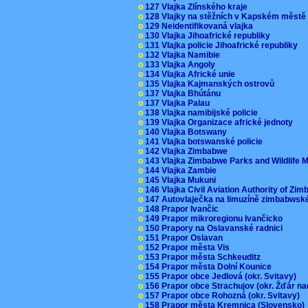
o
127 Vlajka Zlínského kraje
o
128 Vlajky na stěžních v Kapském měst
o
129 Neidentifikovaná vlajka
o
130 Vlajka Jihoafrické republiky
o
131 Vlajka policie Jihoafrické republiky
o
132 Vlajka Namibie
o
133 Vlajka Angoly
o
134 Vlajka Africké unie
o
135 Vlajka Kajmanských ostrovů
o
137 Vlajka Bhútánu
o
137 Vlajka Palau
o
138 Vlajka namibijské policie
o
139 Vlajka Organizace africké jednoty
o
140 Vlajka Botswany
o
141 Vlajka botswanské policie
o
142 Vlajka Zimbabwe
o
143 Vlajka Zimbabwe Parks and Wildlife
o
144 Vlajka Zambie
o
145 Vlajka Mukuni
o
146 Vlajka Civil Aviation Authority of Z
o
147 Autovlaječka na limuzíně zimbabwsk
o
148 Prapor Ivančic
o
149 Prapor mikroregionu Ivančicko
o
150 Prapory na Oslavanské radnici
o
151 Prapor Oslavan
o
152 Prapor města Vis
o
153 Prapor města Schkeuditz
o
154 Prapor města Dolní Kounice
o
155 Prapor obce Jedlová (okr. Svitavy)
o
156 Prapor obce Strachujov (okr. Žďár n
o
157 Prapor obce Rohozná (okr. Svitavy)
o
158 Prapor města Kremnica (Slovensko