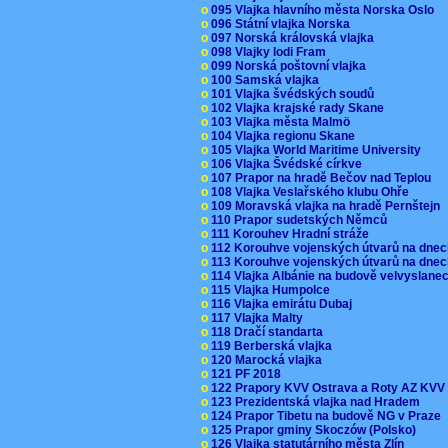
o
095 Vlajka hlavního města Norska Oslo
o
096 Státní vlajka Norska
o
097 Norská královská vlajka
o
098 Vlajky lodi Fram
o
099 Norská poštovní vlajka
o
100 Samská vlajka
o
101 Vlajka švédských soudů
o
102 Vlajka krajské rady Skane
o
103 Vlajka města Malmö
o
104 Vlajka regionu Skane
o
105 Vlajka World Maritime University
o
106 Vlajka Švédské církve
o
107 Prapor na hradě Bečov nad Teplou
o
108 Vlajka Veslařského klubu Ohře
o
109 Moravská vlajka na hradě Pernštejn
o
110 Prapor sudetských Němců
o
111 Korouhev Hradní stráže
o
112 Korouhve vojenských útvarů na dne
o
113 Korouhve vojenských útvarů na dne
o
114 Vlajka Albánie na budově velvyslane
o
115 Vlajka Humpolce
o
116 Vlajka emirátu Dubaj
o
117 Vlajka Malty
o
118 Dračí standarta
o
119 Berberská vlajka
o
120 Marocká vlajka
o
121 PF 2018
o
122 Prapory KVV Ostrava a Roty AZ KV
o
123 Prezidentská vlajka nad Hradem
o
124 Prapor Tibetu na budově NG v Praze
o
125 Prapor gminy Skoczów (Polsko)
o
126 Vlajka statutárního města Zlín