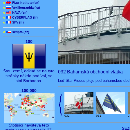
o
Flag Institute (en)
o
Vexillographia (ru)
o
NAVA (en)
o
CYBERFLAG (fr)
o
SFV (fr)
o
skripta (cz)
100
Stou zemí, odkud se na tyto
032 Bahamská obchodní vlajka
stránky někdo podíval, se
Loď Star Pisces pluje pod bahamskou obch
stal Barbados.
100 000
032
031
0
Stotisící návštěva této
SEZ