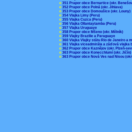
o
351 Prapor obce Bernartice (okr. Beneš
o
352 Prapor obce Polná (okr. Jihlava)
o
353 Prapor obce Domoušice (okr. Louny
o
354 Vlajka Limy (Peru)
o
355 Vlajka Cuzca (Peru)
o
356 Vlajka Ollantaytamba (Peru)
o
357 Vlajka Uruguaye
o
358 Prapor obce Mšeno (okr. Mělník)
o
359 Vlajky Brazilie a Paraguaye
o
360 Vlajka Vlajky státu Rio de Janeiro a 
o
361 Vlajka viceadmirála a záďová vlajka
o
362 Prapor obce Kaznějov (okr. Plzeň-se
o
363 Prapor obce Konecchlumí (okr. Jičín
o
363 Prapor obce Nová Ves nad Nisou (okr