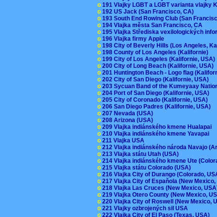
o
191 Vlajky LGBT a LGBT varianta vlajky K
o
192 US Jack (San Francisco, CA)
o
193 South End Rowing Club (San Francis
o
194 Vlajka města San Francisco, CA
o
195 Vlajka Střediska vexilologických inf
o
196 Vlajka firmy Apple
o
198 City of Beverly Hills (Los Angeles, Ka
o
198 County of Los Angeles (Kalifornie)
o
199 City of Los Angeles (Kalifornie, USA
o
200 City of Long Beach (Kalifornie, USA)
o
201 Huntington Beach - Logo flag (Kalifo
o
202 City of San Diego (Kalifornie, USA)
o
203 Sycuan Band of the Kumeyaay Nation
o
204 Port of San Diego (Kalifornie, USA)
o
205 City of Coronado (Kalifornie, USA)
o
206 San Diego Padres (Kalifornie, USA)
o
207 Nevada (USA)
o
208 Arizona (USA)
o
209 Vlajka indiánského kmene Hualapai
o
210 Vlajka indiánského kmene Yavapai
o
211 Vlajka USA
o
212 Vlajka indiánského národa Navajo (A
o
213 Vlajka státu Utah (USA)
o
214 Vlajka indiánského kmene Ute (Colo
o
215 Vlajka státu Colorado (USA)
o
216 Vlajka City of Durango (Colorado, U
o
217 Vlajka City of Espaňola (New Mexico
o
218 Vlajka Las Cruces (New Mexico, US
o
219 Vlajka Otero County (New Mexico, 
o
220 Vlajka City of Roswell (New Mexico,
o
221 Vlajky ozbrojených sil USA
o
222 Vlajka City of El Paso (Texas, USA)