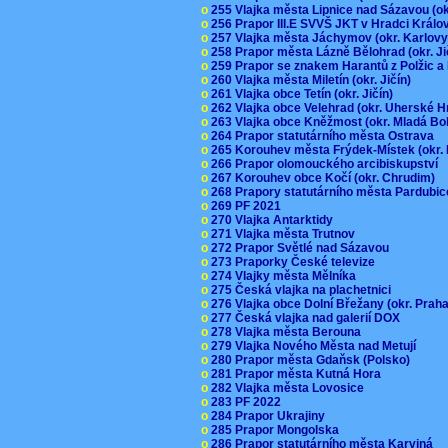
o
255 Vlajka města Lipnice nad Sázavou (o
o
256 Prapor III.E SVVŠ JKT v Hradci Král
o
257 Vlajka města Jáchymov (okr. Karlov
o
258 Prapor města Lázně Bělohrad (okr. J
o
259 Prapor se znakem Harantů z Polžic 
o
260 Vlajka města Miletín (okr. Jičín)
o
261 Vlajka obce Tetín (okr. Jičín)
o
262 Vlajka obce Velehrad (okr. Uherské H
o
263 Vlajka obce Kněžmost (okr. Mladá Bo
o
264 Prapor statutárního města Ostrava
o
265 Korouhev města Frýdek-Místek (okr.
o
266 Prapor olomouckého arcibiskupství
o
267 Korouhev obce Kočí (okr. Chrudim)
o
268 Prapory statutárního města Pardubi
o
269 PF 2021
o
270 Vlajka Antarktidy
o
271 Vlajka města Trutnov
o
272 Prapor Světlé nad Sázavou
o
273 Praporky České televize
o
274 Vlajky města Mělníka
o
275 Česká vlajka na plachetnici
o
276 Vlajka obce Dolní Břežany (okr. Pra
o
277 Česká vlajka nad galerií DOX
o
278 Vlajka města Berouna
o
279 Vlajka Nového Města nad Metují
o
280 Prapor města Gdaňsk (Polsko)
o
281 Prapor města Kutná Hora
o
282 Vlajka města Lovosice
o
283 PF 2022
o
284 Prapor Ukrajiny
o
285 Prapor Mongolska
o
286 Prapor statutárního města Karviná