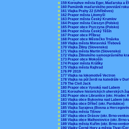
o
159 Korouhve města Eger, Maďarska a 
o
160 Památník maďarského povstání roku
o
161 Vlajka Prahy 22 (Uhříněves)
o
162 Prapor města Litomyšl
o
163 Prapor města Český Krumlov
o
164 Prapor města Cieszyn (Polsko)
o
165 Prapor obce Pszczyna (Polsko)
o
166 Prapor města Český Těšín
o
167 Prapor obce Příbraz
o
168 Prapor obce Městečko Trnávka
o
169 Vlajka města Moravská Třebová
o
170 Vlajka Žiliny (Slovensko)
o
171 Vlajka města Martin (Slovensko)
o
172 Vlajka Žilinského samosprávného kr
o
173 Prapor obce Mokošín
o
174 Prapor města Králíky
o
175 Vlajka města Rajhrad
o
176 PF 2019
o
177 Vlajka na lokomotivě Vectron
o
178 Vlajka na půl žerdi na katedrále v D
o
179 The Civil Jack
o
180 Prapor obce Vysoká nad Labem
o
181 Korouhve historických uherských ž
o
182 Prapor obce Librantice (okr. Hradec 
o
183 Vlajka obce Bukovina nad Labem (ok
o
184 Vlajka obce Dříteč (okr. Pardubice)
o
185 Vlajka Sarajeva (Bosna a Hercegovi
o
186 Vlajka města Tišnov
o
187 Vlajka obce Drásov (okr. Brno-venk
o
188 Vlajka obce Malhostovice (okr. Brno
o
189 Vlajka města Kuřim (okr. Brno-venk
o
190 Vlajky Černé Hory a města Tivat (Če