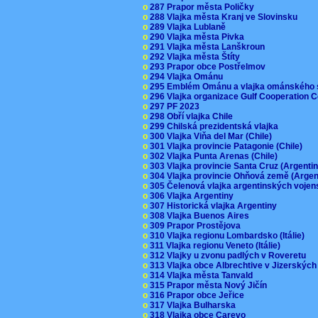
o
287 Prapor města Poličky
o
288 Vlajka města Kranj ve Slovinsku
o
289 Vlajka Lublaně
o
290 Vlajka města Pivka
o
291 Vlajka města Lanškroun
o
292 Vlajka města Štíty
o
293 Prapor obce Postřelmov
o
294 Vlajka Ománu
o
295 Emblém Ománu a vlajka ománského 
o
296 Vlajka organizace Gulf Cooperation
o
297 PF 2023
o
298 Obří vlajka Chile
o
299 Chilská prezidentská vlajka
o
300 Vlajka Viňa del Mar (Chile)
o
301 Vlajka provincie Patagonie (Chile)
o
302 Vlajka Punta Arenas (Chile)
o
303 Vlajka provincie Santa Cruz (Argenti
o
304 Vlajka provincie Ohňová země (Arge
o
305 Čelenová vlajka argentinských vojen
o
306 Vlajka Argentiny
o
307 Historická vlajka Argentiny
o
308 Vlajka Buenos Aires
o
309 Prapor Prostějova
o
310 Vlajka regionu Lombardsko (Itálie)
o
311 Vlajka regionu Veneto (Itálie)
o
312 Vlajky u zvonu padlých v Roveretu
o
313 Vlajka obce Albrechtive v Jizerskýc
o
314 Vlajka města Tanvald
o
315 Prapor města Nový Jičín
o
316 Prapor obce Jeřice
o
317 Vlajka Bulharska
o
318 Vlajka obce Carevo