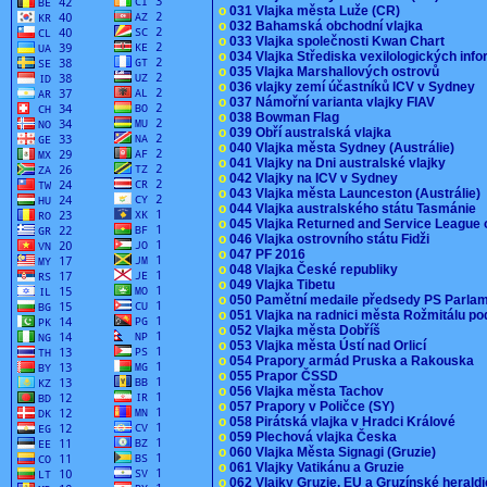
o
031 Vlajka města Luže (CR)
o
032 Bahamská obchodní vlajka
o
033 Vlajka společnosti Kwan Chart
o
034 Vlajka Střediska vexilologických inf
o
035 Vlajka Marshallových ostrovů
o
036 vlajky zemí účastníků ICV v Sydney
o
037 Námořní varianta vlajky FIAV
o
038 Bowman Flag
o
039 Obří australská vlajka
o
040 Vlajka města Sydney (Austrálie)
o
041 Vlajky na Dni australské vlajky
o
042 Vlajky na ICV v Sydney
o
043 Vlajka města Launceston (Austrálie)
o
044 Vlajka australského státu Tasmánie
o
045 Vlajka Returned and Service League 
o
046 Vlajka ostrovního státu Fidži
o
047 PF 2016
o
048 Vlajka České republiky
o
049 Vlajka Tibetu
o
050 Pamětní medaile předsedy PS Parla
o
051 Vlajka na radnici města Rožmitálu 
o
052 Vlajka města Dobříš
o
053 Vlajka města Ústí nad Orlicí
o
054 Prapory armád Pruska a Rakouska
o
055 Prapor ČSSD
o
056 Vlajka města Tachov
o
057 Prapory v Poličce (SY)
o
058 Pirátská vlajka v Hradci Králové
o
059 Plechová vlajka Česka
o
060 Vlajka Města Signagi (Gruzie)
o
061 Vlajky Vatikánu a Gruzie
o
062 Vlajky Gruzie, EU a Gruzínské herald