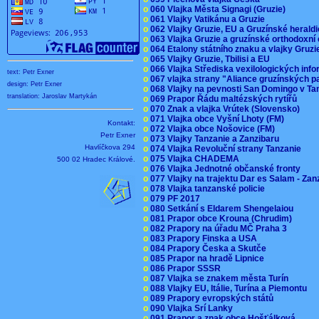
o
060 Vlajka Města Signagi (Gruzie)
o
061 Vlajky Vatikánu a Gruzie
o
062 Vlajky Gruzie, EU a Gruzínské herald
o
063 Vlajka Gruzie a gruzínské orthodoxní
o
064 Etalony státního znaku a vlajky Gruz
o
065 Vlajky Gruzie, Tbilisi a EU
o
066 Vlajka Střediska vexilologických inf
text: Petr Exner
o
067 vlajka strany "Aliance gruzínských p
design: Petr Exner
o
068 Vlajky na pevnosti San Domingo v Ta
translation: Jaroslav Martykán
o
069 Prapor Řádu maltézských rytířů
o
070 Znak a vlajka Vrútek (Slovensko)
o
071 Vlajka obce Vyšní Lhoty (FM)
Kontakt:
o
072 Vlajka obce Nošovice (FM)
Petr Exner
o
073 Vlajky Tanzanie a Zanzibaru
Havlíčkova 294
o
074 Vlajka Revoluční strany Tanzanie
o
075 Vlajka CHADEMA
500 02 Hradec Králové.
o
076 Vlajka Jednotné občanské fronty
o
077 Vlajky na trajektu Dar es Salam - Za
o
078 Vlajka tanzanské policie
o
079 PF 2017
o
080 Setkání s Eldarem Shengelaiou
o
081 Prapor obce Krouna (Chrudim)
o
082 Prapory na úřadu MČ Praha 3
o
083 Prapory Finska a USA
o
084 Prapory Česka a Skutče
o
085 Prapor na hradě Lipnice
o
086 Prapor SSSR
o
087 Vlajka se znakem města Turín
o
088 Vlajky EU, Itálie, Turína a Piemontu
o
089 Prapory evropských států
o
090 Vlajka Srí Lanky
o
091 Prapor a znak obce Hošťálková