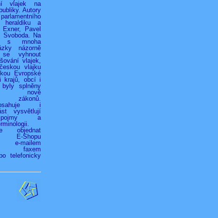
ní vlajek na
ubliky. Autory
 parlamentního
 heraldiku a
r Exner, Pavel
k Svoboda. Na
h s mnoha
ázky názorně
 se vyhnout
ování vlajek,
českou vlajku
jkou Evropské
 krajů, obcí i
 byly splněny
ky nově
ých zákonů.
bsahuje i
st vysvětlují
é pojmy a
rminologii.
ze objednat
vím E-Shopu
z), e-mailem
.cz), faxem
bo telefonicky