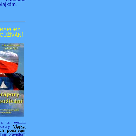
lajkám.
PRAPORY
POUŹÍVÁNÍ
s.r.o. vydala
rožury
Vlajky,
ich používání
dním pravidlům