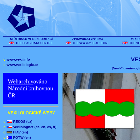
STŘEDISKO VEXI-INFORMACÍ
ZPRAVODAJ vexi.info
VEXIL
THE FLAG DATA CENTRE
THE vexi.info BULLETIN
THE VE
VE
o
www.vexi.info
o
www.vexilologie.cz
(Není-li uvedeno ji
VEXILOLOGICKÉ WEBY
o
REKOS (cz)
o
Vexilolognet (cz, en, es, fr)
o
FIAV (en)
o
FOTW (en)