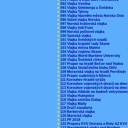
o
092 Vlajka Vsetína
o
093 Vlajky Göteborgu a Švédska
o
094 Vlajka Tjörnu
o
095 Vlajka hlavního města Norska Oslo
o
096 Státní vlajka Norska
o
097 Norská královská vlajka
o
098 Vlajky lodi Fram
o
099 Norská poštovní vlajka
o
100 Samská vlajka
o
101 Vlajka švédských soudů
o
102 Vlajka krajské rady Skane
o
103 Vlajka města Malmö
o
104 Vlajka regionu Skane
o
105 Vlajka World Maritime University
o
106 Vlajka Švédské církve
o
107 Prapor na hradě Bečov nad Teplou
o
108 Vlajka Veslařského klubu Ohře
o
109 Moravská vlajka na hradě Pernštejn
o
110 Prapor sudetských Němců
o
111 Korouhev Hradní stráže
o
112 Korouhve vojenských útvarů na dne
o
113 Korouhve vojenských útvarů na dne
o
114 Vlajka Albánie na budově velvyslane
o
115 Vlajka Humpolce
o
116 Vlajka emirátu Dubaj
o
117 Vlajka Malty
o
118 Dračí standarta
o
119 Berberská vlajka
o
120 Marocká vlajka
o
121 PF 2018
o
122 Prapory KVV Ostrava a Roty AZ KV
o
123 Prezidentská vlajka nad Hradem