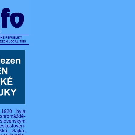
SKÉ REPUBLIKY
CZECH LOCALITIES
 1920 byla
hromáždě-
lovenským
eskosloven-
ská, vlajka.