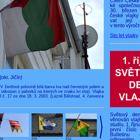
Cílem České 
ké společnos
30. březen
české vlajky
vat její v
v tento výročn
Sto let vlajky
kr. Jičín)
 V žerďové polovině bílá barva lva nad červeným polem a
e odvozen z pahorků na kterých ve znaku lvi stojí. Vlajka
 č. 17 ze dne 18. 3. 2003. (Lázně Bělohrad, 4. července
Světový den
věnován vlaj
studiu. 1. říj
první čísl
Bulletinu 
255
254
odborného
56