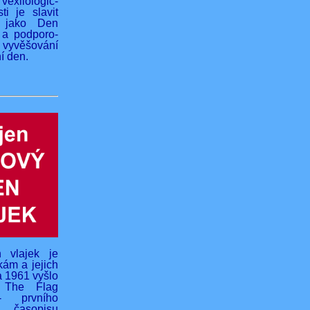
vexilologic-
ti je slavit
 jako Den
 a podporo-
yvěšování
í den.
 vlajek je
kám a jejich
na 1961 vyšlo
o The Flag
- prvního
 časopisu