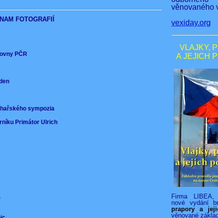
věnovaného v
NAM FOTOGRAFIÍ
vexiday.org
VLAJKY, 
ěmovny PČR
A JEJICH 
nden
)
ochařského sympozia
rníku Primátor Ulrich
Firma LIBEA, 
VS
nové vydání b
prapory a jej
věnované zákla
nic