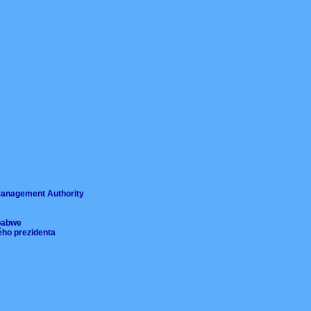
ě
 Management Authority
imbabwe
ého prezidenta