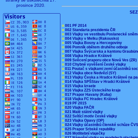
stránky se uskutečnila 27.
prosince 2020.
SEZ
o
001 PF 2014
o
002 Standarta prezidenta ČR
o
003 Vlajky ve vestibulu Poslanecké sn
o
004 Vlajky v Melku (Rakousko)
o
005 Vlajka Bosny a Hercegoviny
o
006 Pomník obětem druhého odboje
o
007 Vlajka Švýcarska a kantonu Graubü
o
008 Vlajka Hradce Králové
o
009 Svěcení praporu obce Nová Ves (ZR
o
010 Chybné vyvěšení české vlajky
o
011 Poutač s vlajkami zemí účastníků s
o
012 Vlajka obce Nedvězí (SY)
o
013 Vlajky Česka a Hradce Králové na pa
o
014 Vlajka SPŠStav v Hradci Králové
o
015 Vlajka Izraele
o
016 Vlajka ZZS Ústeckého kraje
o
017 Prapor Havany (Kuba)
o
018 Vlajka FC Hradec Králové
o
019 PF 2015
o
020 Vlajka FAČR
o
021 Malé státní vlajky
o
022 Svítící motiv české vlajky
o
023 Vlajka Opavy (OP)
o
024 Vlajky účastníků členské schůze Č
o
025 Prapor Srbské republiky
o
026 Motlitební vlaječky
o
027 Námořní vlajky na modelech plachet