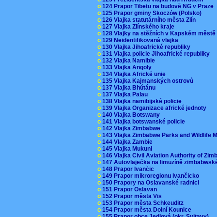
o
124 Prapor Tibetu na budově NG v Praze
o
125 Prapor gminy Skoczów (Polsko)
o
126 Vlajka statutárního města Zlín
o
127 Vlajka Zlínského kraje
o
128 Vlajky na stěžních v Kapském měst
o
129 Neidentifikovaná vlajka
o
130 Vlajka Jihoafrické republiky
o
131 Vlajka policie Jihoafrické republiky
o
132 Vlajka Namibie
o
133 Vlajka Angoly
o
134 Vlajka Africké unie
o
135 Vlajka Kajmanských ostrovů
o
137 Vlajka Bhútánu
o
137 Vlajka Palau
o
138 Vlajka namibijské policie
o
139 Vlajka Organizace africké jednoty
o
140 Vlajka Botswany
o
141 Vlajka botswanské policie
o
142 Vlajka Zimbabwe
o
143 Vlajka Zimbabwe Parks and Wildlife
o
144 Vlajka Zambie
o
145 Vlajka Mukuni
o
146 Vlajka Civil Aviation Authority of Z
o
147 Autovlaječka na limuzíně zimbabwsk
o
148 Prapor Ivančic
o
149 Prapor mikroregionu Ivančicko
o
150 Prapory na Oslavanské radnici
o
151 Prapor Oslavan
o
152 Prapor města Vis
o
153 Prapor města Schkeuditz
o
154 Prapor města Dolní Kounice
o
155 Prapor obce Jedlová (okr. Svitavy)