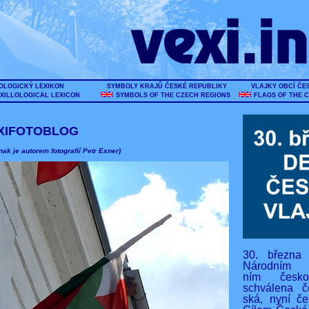
OLOGICKÝ LEXIKON
SYMBOLY KRAJŮ ČESKÉ REPUBLIKY
VLAJKY OBCÍ ČE
XILLOLOGICAL LEXICON
SYMBOLS OF THE CZECH REGIONS
FLAGS OF THE 
XIFOTOBLOG
nak je autorem fotografií Petr Exner)
30. března
Národním s
ním českos
schválena č
ská, nyní če