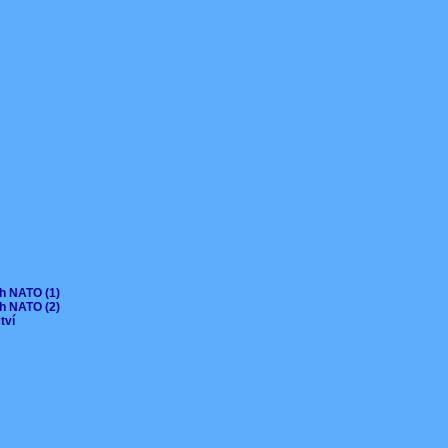
ch NATO (1)
ch NATO (2)
ctví
V