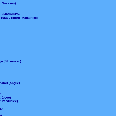
ad Sázavou)
)
EU (Maďarsko)
 1956 v Egeru (Maďarsko)
aje (Slovensko)
urhamu (Anglie)
up
Králové)
r. Pardubice)
na)
ov)