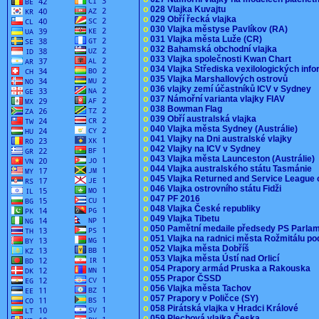
o
028 Vlajka Kuvajtu
o
029 Obří řecká vlajka
o
030 Vlajka městyse Pavlíkov (RA)
o
031 Vlajka města Luže (CR)
o
032 Bahamská obchodní vlajka
o
033 Vlajka společnosti Kwan Chart
o
034 Vlajka Střediska vexilologických inf
o
035 Vlajka Marshallových ostrovů
o
036 vlajky zemí účastníků ICV v Sydney
o
037 Námořní varianta vlajky FIAV
o
038 Bowman Flag
o
039 Obří australská vlajka
o
040 Vlajka města Sydney (Austrálie)
o
041 Vlajky na Dni australské vlajky
o
042 Vlajky na ICV v Sydney
o
043 Vlajka města Launceston (Austrálie)
o
044 Vlajka australského státu Tasmánie
o
045 Vlajka Returned and Service League 
o
046 Vlajka ostrovního státu Fidži
o
047 PF 2016
o
048 Vlajka České republiky
o
049 Vlajka Tibetu
o
050 Pamětní medaile předsedy PS Parla
o
051 Vlajka na radnici města Rožmitálu 
o
052 Vlajka města Dobříš
o
053 Vlajka města Ústí nad Orlicí
o
054 Prapory armád Pruska a Rakouska
o
055 Prapor ČSSD
o
056 Vlajka města Tachov
o
057 Prapory v Poličce (SY)
o
058 Pirátská vlajka v Hradci Králové
o
059 Plechová vlajka Česka