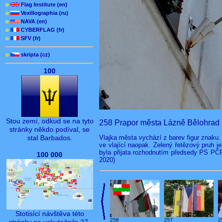
o
Flag Institute (en)
o
Vexillographia (ru)
o
NAVA (en)
o
CYBERFLAG (fr)
o
SFV (fr)
o
skripta (cz)
100
Stou zemí, odkud se na tyto
258 Prapor města Lázně Bělohrad (o
stránky někdo podíval, se
Vlajka města vychází z barev figur znaku.
stal Barbados.
ve vlající naopak. Zelený řetězový pruh j
byla přijata rozhodnutím předsedy PS PČR
100 000
2020)
Stotisící návštěva této
258
257
2