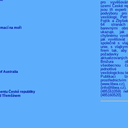
pro vyvěšová
území České rep
jsou tři experti
podvýboru pro
vexilologii, Pet
Fojtík a Zbyše
64 stranác
ormací na moři
barevnými obr
ukazuje, jak
chybnému vyvěš
jak vyvěšovat 
společně s vla
unie, s vlajkymi
firem tak, aby
požadav
aktualizovan
Brožura o
všeobecnou čá
jednotliv
of Australia
vexilologickou te
Publikaci l
prostřednict
(www.libea.c
(info@libea
(485161059) ne
mentu České republiky
(485160520).
pod Třemšínem