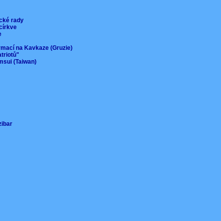
ické rady
 církve
ie
ormací na Kavkaze (Gruzie)
atriotů"
msui (Taiwan)
nzibar