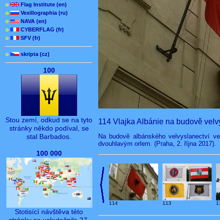
o
Flag Institute (en)
o
Vexillographia (ru)
o
NAVA (en)
o
CYBERFLAG (fr)
o
SFV (fr)
o
skripta (cz)
100
Stou zemí, odkud se na tyto
114 Vlajka Albánie na budově velv
stránky někdo podíval, se
Na budově albánského velvyslanectví ve
stal Barbados.
dvouhlavým orlem. (Praha, 2. října 2017).
100 000
114
113
1
Stotisící návštěva této