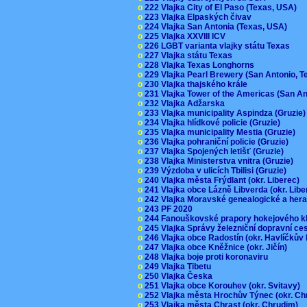
o
222 Vlajka City of El Paso (Texas, USA)
o
223 Vlajka Elpaských čivav
o
224 Vlajka San Antonia (Texas, USA)
o
225 Vlajka XXVIII ICV
o
226 LGBT varianta vlajky státu Texas
o
227 Vlajka státu Texas
o
228 Vlajka Texas Longhorns
o
229 Vlajka Pearl Brewery (San Antonio, 
o
230 Vlajka thajského krále
o
231 Vlajka Tower of the Americas (San A
o
232 Vlajka Adžarska
o
233 Vlajka municipality Aspindza (Gruzie
o
234 Vlajka hlídkové policie (Gruzie)
o
235 Vlajka municipality Mestia (Gruzie)
o
236 Vlajka pohraniční policie (Gruzie)
o
237 Vlajka Spojených letišť (Gruzie)
o
238 Vlajka Ministerstva vnitra (Gruzie)
o
239 Výzdoba v ulicích Tbilisi (Gruzie)
o
240 Vlajka města Frýdlant (okr. Liberec)
o
241 Vlajka obce Lázně Libverda (okr. Lib
o
242 Vlajka Moravské genealogické a hera
o
243 PF 2020
o
244 Fanouškovské prapory hokejového k
o
245 Vlajka Správy železniční dopravní c
o
246 Vlajka obce Radostín (okr. Havlíčkův
o
247 Vlajka obce Kněžnice (okr. Jičín)
o
248 Vlajka boje proti koronaviru
o
249 Vlajka Tibetu
o
250 Vlajka Česka
o
251 Vlajka obce Korouhev (okr. Svitavy)
o
252 Vlajka města Hrochův Týnec (okr. C
o
253 Vlajka města Chrast (okr. Chrudim)