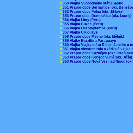
o
350 Vlajka Svobodného státu Sasko
o
351 Prapor obce Bernartice (okr. Beneš
o
352 Prapor obce Polná (okr. Jihlava)
o
353 Prapor obce Domoušice (okr. Louny
o
354 Vlajka Limy (Peru)
o
355 Vlajka Cuzca (Peru)
o
356 Vlajka Ollantaytamba (Peru)
o
357 Vlajka Uruguaye
o
358 Prapor obce Mšeno (okr. Mělník)
o
359 Vlajky Brazilie a Paraguaye
o
360 Vlajka Vlajky státu Rio de Janeiro a 
o
361 Vlajka viceadmirála a záďová vlajka
o
362 Prapor obce Kaznějov (okr. Plzeň-se
o
363 Prapor obce Konecchlumí (okr. Jičín
o
363 Prapor obce Nová Ves nad Nisou (okr