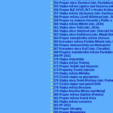
o
254 Prapor obce Živanice (okr. Pardubic
o
255 Vlajka města Lipnice nad Sázavou (o
o
256 Prapor III.E SVVŠ JKT v Hradci Král
o
257 Vlajka města Jáchymov (okr. Karlov
o
258 Prapor města Lázně Bělohrad (okr. J
o
259 Prapor se znakem Harantů z Polžic 
o
260 Vlajka města Miletín (okr. Jičín)
o
261 Vlajka obce Tetín (okr. Jičín)
o
262 Vlajka obce Velehrad (okr. Uherské H
o
263 Vlajka obce Kněžmost (okr. Mladá Bo
o
264 Prapor statutárního města Ostrava
o
265 Korouhev města Frýdek-Místek (okr.
o
266 Prapor olomouckého arcibiskupství
o
267 Korouhev obce Kočí (okr. Chrudim)
o
268 Prapory statutárního města Pardubi
o
269 PF 2021
o
270 Vlajka Antarktidy
o
271 Vlajka města Trutnov
o
272 Prapor Světlé nad Sázavou
o
273 Praporky České televize
o
274 Vlajky města Mělníka
o
275 Česká vlajka na plachetnici
o
276 Vlajka obce Dolní Břežany (okr. Pra
o
277 Česká vlajka nad galerií DOX
o
278 Vlajka města Berouna
o
279 Vlajka Nového Města nad Metují
o
280 Prapor města Gdaňsk (Polsko)
o
281 Prapor města Kutná Hora
o
282 Vlajka města Lovosice
o
283 PF 2022
o
284 Prapor Ukrajiny
o
285 Prapor Mongolska