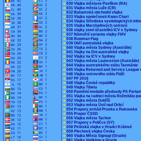
o
030 Vlajka městyse Pavlíkov (RA)
o
031 Vlajka města Luže (CR)
o
032 Bahamská obchodní vlajka
o
033 Vlajka společnosti Kwan Chart
o
034 Vlajka Střediska vexilologických inf
o
035 Vlajka Marshallových ostrovů
o
036 vlajky zemí účastníků ICV v Sydney
o
037 Námořní varianta vlajky FIAV
o
038 Bowman Flag
o
039 Obří australská vlajka
o
040 Vlajka města Sydney (Austrálie)
o
041 Vlajky na Dni australské vlajky
o
042 Vlajky na ICV v Sydney
o
043 Vlajka města Launceston (Austrálie)
o
044 Vlajka australského státu Tasmánie
o
045 Vlajka Returned and Service League 
o
046 Vlajka ostrovního státu Fidži
o
047 PF 2016
o
048 Vlajka České republiky
o
049 Vlajka Tibetu
o
050 Pamětní medaile předsedy PS Parla
o
051 Vlajka na radnici města Rožmitálu 
o
052 Vlajka města Dobříš
o
053 Vlajka města Ústí nad Orlicí
o
054 Prapory armád Pruska a Rakouska
o
055 Prapor ČSSD
o
056 Vlajka města Tachov
o
057 Prapory v Poličce (SY)
o
058 Pirátská vlajka v Hradci Králové
o
059 Plechová vlajka Česka
o
060 Vlajka Města Signagi (Gruzie)
o
061 Vlajky Vatikánu a Gruzie