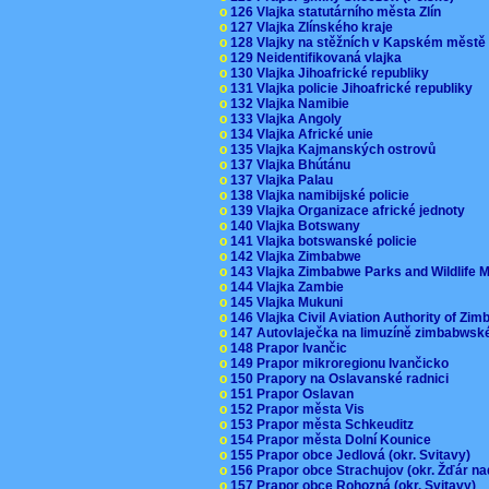
o
126 Vlajka statutárního města Zlín
o
127 Vlajka Zlínského kraje
o
128 Vlajky na stěžních v Kapském měst
o
129 Neidentifikovaná vlajka
o
130 Vlajka Jihoafrické republiky
o
131 Vlajka policie Jihoafrické republiky
o
132 Vlajka Namibie
o
133 Vlajka Angoly
o
134 Vlajka Africké unie
o
135 Vlajka Kajmanských ostrovů
o
137 Vlajka Bhútánu
o
137 Vlajka Palau
o
138 Vlajka namibijské policie
o
139 Vlajka Organizace africké jednoty
o
140 Vlajka Botswany
o
141 Vlajka botswanské policie
o
142 Vlajka Zimbabwe
o
143 Vlajka Zimbabwe Parks and Wildlife
o
144 Vlajka Zambie
o
145 Vlajka Mukuni
o
146 Vlajka Civil Aviation Authority of Z
o
147 Autovlaječka na limuzíně zimbabwsk
o
148 Prapor Ivančic
o
149 Prapor mikroregionu Ivančicko
o
150 Prapory na Oslavanské radnici
o
151 Prapor Oslavan
o
152 Prapor města Vis
o
153 Prapor města Schkeuditz
o
154 Prapor města Dolní Kounice
o
155 Prapor obce Jedlová (okr. Svitavy)
o
156 Prapor obce Strachujov (okr. Žďár n
o
157 Prapor obce Rohozná (okr. Svitavy)