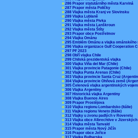
o
286 Prapor statutárního města Karviná
o
287 Prapor města Poličky
o
288 Vlajka města Kranj ve Slovinsku
o
289 Vlajka Lublaně
o
290 Vlajka města Pivka
o
291 Vlajka města Lanškroun
o
292 Vlajka města Štíty
o
293 Prapor obce Postřelmov
o
294 Vlajka Ománu
o
295 Emblém Ománu a vlajka ománského 
o
296 Vlajka organizace Gulf Cooperation
o
297 PF 2023
o
298 Obří vlajka Chile
o
299 Chilská prezidentská vlajka
o
300 Vlajka Viňa del Mar (Chile)
o
301 Vlajka provincie Patagonie (Chile)
o
302 Vlajka Punta Arenas (Chile)
o
303 Vlajka provincie Santa Cruz (Argenti
o
304 Vlajka provincie Ohňová země (Arge
o
305 Čelenová vlajka argentinských vojen
o
306 Vlajka Argentiny
o
307 Historická vlajka Argentiny
o
308 Vlajka Buenos Aires
o
309 Prapor Prostějova
o
310 Vlajka regionu Lombardsko (Itálie)
o
311 Vlajka regionu Veneto (Itálie)
o
312 Vlajky u zvonu padlých v Roveretu
o
313 Vlajka obce Albrechtive v Jizerskýc
o
314 Vlajka města Tanvald
o
315 Prapor města Nový Jičín
o
316 Prapor obce Jeřice
o
317 Vlajka Bulharska