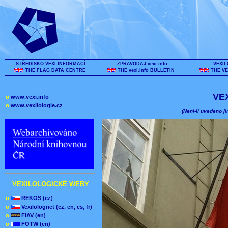
STŘEDISKO VEXI-INFORMACÍ
ZPRAVODAJ vexi.info
VEXIL
THE FLAG DATA CENTRE
THE vexi.info BULLETIN
THE VE
VE
o
www.vexi.info
o
www.vexilologie.cz
(Není-li uvedeno ji
VEXILOLOGICKÉ WEBY
o
REKOS (cz)
o
Vexilolognet (cz, en, es, fr)
o
FIAV (en)
o
FOTW (en)