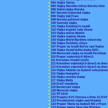
o
094 Vlajka Tjörnu
o
095 Vlajka hlavního města Norska Oslo
o
096 Státní vlajka Norska
o
097 Norská královská vlajka
o
098 Vlajky lodi Fram
o
099 Norská poštovní vlajka
o
100 Samská vlajka
o
101 Vlajka švédských soudů
o
102 Vlajka krajské rady Skane
o
103 Vlajka města Malmö
o
104 Vlajka regionu Skane
o
105 Vlajka World Maritime University
o
106 Vlajka Švédské církve
o
107 Prapor na hradě Bečov nad Teplou
o
108 Vlajka Veslařského klubu Ohře
o
109 Moravská vlajka na hradě Pernštejn
o
110 Prapor sudetských Němců
o
111 Korouhev Hradní stráže
o
112 Korouhve vojenských útvarů na dne
o
113 Korouhve vojenských útvarů na dne
o
114 Vlajka Albánie na budově velvyslane
o
115 Vlajka Humpolce
o
116 Vlajka emirátu Dubaj
o
117 Vlajka Malty
o
118 Dračí standarta
o
119 Berberská vlajka
o
120 Marocká vlajka
o
121 PF 2018
o
122 Prapory KVV Ostrava a Roty AZ KV
o
123 Prezidentská vlajka nad Hradem
o
124 Prapor Tibetu na budově NG v Praze
o
125 Prapor gminy Skoczów (Polsko)