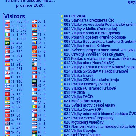
stránky se uskutečnila 27.
SEZ
prosince 2020.
o
001 PF 2014
o
002 Standarta prezidenta ČR
o
003 Vlajky ve vestibulu Poslanecké sn
o
004 Vlajky v Melku (Rakousko)
o
005 Vlajka Bosny a Hercegoviny
o
006 Pomník obětem druhého odboje
o
007 Vlajka Švýcarska a kantonu Graubü
o
008 Vlajka Hradce Králové
o
009 Svěcení praporu obce Nová Ves (ZR
o
010 Chybné vyvěšení české vlajky
o
011 Poutač s vlajkami zemí účastníků s
o
012 Vlajka obce Nedvězí (SY)
o
013 Vlajky Česka a Hradce Králové na pa
o
014 Vlajka SPŠStav v Hradci Králové
o
015 Vlajka Izraele
o
016 Vlajka ZZS Ústeckého kraje
o
017 Prapor Havany (Kuba)
o
018 Vlajka FC Hradec Králové
o
019 PF 2015
o
020 Vlajka FAČR
o
021 Malé státní vlajky
o
022 Svítící motiv české vlajky
o
023 Vlajka Opavy (OP)
o
024 Vlajky účastníků členské schůze Č
o
025 Prapor Srbské republiky
o
026 Motlitební vlaječky
o
027 Námořní vlajky na modelech plachet
o
028 Vlajka Kuvajtu
o
029 Obří řecká vlajka