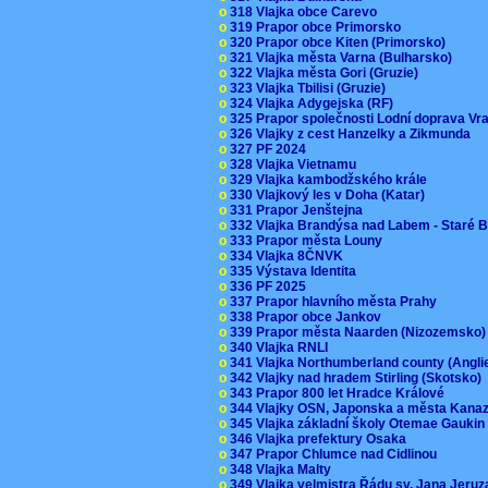
o
318 Vlajka obce Carevo
o
319 Prapor obce Primorsko
o
320 Prapor obce Kiten (Primorsko)
o
321 Vlajka města Varna (Bulharsko)
o
322 Vlajka města Gori (Gruzie)
o
323 Vlajka Tbilisi (Gruzie)
o
324 Vlajka Adygejska (RF)
o
325 Prapor společnosti Lodní doprava V
o
326 Vlajky z cest Hanzelky a Zikmunda
o
327 PF 2024
o
328 Vlajka Vietnamu
o
329 Vlajka kambodžského krále
o
330 Vlajkový les v Doha (Katar)
o
331 Prapor Jenštejna
o
332 Vlajka Brandýsa nad Labem - Staré 
o
333 Prapor města Louny
o
334 Vlajka 8ČNVK
o
335 Výstava Identita
o
336 PF 2025
o
337 Prapor hlavního města Prahy
o
338 Prapor obce Jankov
o
339 Prapor města Naarden (Nizozemsko
o
340 Vlajka RNLI
o
341 Vlajka Northumberland county (Angl
o
342 Vlajky nad hradem Stirling (Skotsko)
o
343 Prapor 800 let Hradce Králové
o
344 Vlajky OSN, Japonska a města Kan
o
345 Vlajka základní školy Otemae Gauki
o
346 Vlajka prefektury Osaka
o
347 Prapor Chlumce nad Cidlinou
o
348 Vlajka Malty
o
349 Vlajka velmistra Řádu sv. Jana Jer