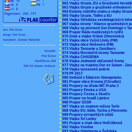
o
062 Vlajky Gruzie, EU a Gruzínské herald
o
063 Vlajka Gruzie a gruzínské orthodoxní
o
064 Etalony státního znaku a vlajky Gruz
o
065 Vlajky Gruzie, Tbilisi a EU
o
066 Vlajka Střediska vexilologických inf
o
067 vlajka strany "Aliance gruzínských p
o
068 Vlajky na pevnosti San Domingo v Ta
text: Petr Exner
o
069 Prapor Řádu maltézských rytířů
design: Petr Exner
o
070 Znak a vlajka Vrútek (Slovensko)
o
071 Vlajka obce Vyšní Lhoty (FM)
translation: Jaroslav Martykán
o
072 Vlajka obce Nošovice (FM)
o
073 Vlajky Tanzanie a Zanzibaru
Kontakt:
o
074 Vlajka Revoluční strany Tanzanie
Petr Exner
o
075 Vlajka CHADEMA
o
076 Vlajka Jednotné občanské fronty
Havlíčkova 294
o
077 Vlajky na trajektu Dar es Salam - Za
500 02 Hradec Králové.
o
078 Vlajka tanzanské policie
o
079 PF 2017
o
080 Setkání s Eldarem Shengelaiou
o
081 Prapor obce Krouna (Chrudim)
o
082 Prapory na úřadu MČ Praha 3
o
083 Prapory Finska a USA
o
084 Prapory Česka a Skutče
o
085 Prapor na hradě Lipnice
o
086 Prapor SSSR
o
087 Vlajka se znakem města Turín
o
088 Vlajky EU, Itálie, Turína a Piemontu
o
089 Prapory evropských států
o
090 Vlajka Srí Lanky
o
091 Prapor a znak obce Hošťálková
o
092 Vlajka Vsetína
o
093 Vlajky Göteborgu a Švédska