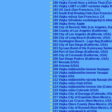
o
190 Vlajky Černé Hory a města Tivat (Če
o
191 Vlajky LGBT a LGBT varianta vlajky K
o
192 US Jack (San Francisco, CA)
o
193 South End Rowing Club (San Francis
o
194 Vlajka města San Francisco, CA
o
195 Vlajka Střediska vexilologických inf
o
196 Vlajka firmy Apple
o
198 City of Beverly Hills (Los Angeles, Ka
o
198 County of Los Angeles (Kalifornie)
o
199 City of Los Angeles (Kalifornie, USA
o
200 City of Long Beach (Kalifornie, USA)
o
201 Huntington Beach - Logo flag (Kalifo
o
202 City of San Diego (Kalifornie, USA)
o
203 Sycuan Band of the Kumeyaay Nation
o
204 Port of San Diego (Kalifornie, USA)
o
205 City of Coronado (Kalifornie, USA)
o
206 San Diego Padres (Kalifornie, USA)
o
207 Nevada (USA)
o
208 Arizona (USA)
o
209 Vlajka indiánského kmene Hualapai
o
210 Vlajka indiánského kmene Yavapai
o
211 Vlajka USA
o
212 Vlajka indiánského národa Navajo (A
o
213 Vlajka státu Utah (USA)
o
214 Vlajka indiánského kmene Ute (Colo
o
215 Vlajka státu Colorado (USA)
o
216 Vlajka City of Durango (Colorado, U
o
217 Vlajka City of Espaňola (New Mexico
o
218 Vlajka Las Cruces (New Mexico, US
o
219 Vlajka Otero County (New Mexico, 
o
220 Vlajka City of Roswell (New Mexico,
o
221 Vlajky ozbrojených sil USA