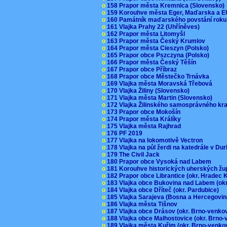
o
158 Prapor města Kremnica (Slovensko
o
159 Korouhve města Eger, Maďarska a 
o
160 Památník maďarského povstání roku
o
161 Vlajka Prahy 22 (Uhříněves)
o
162 Prapor města Litomyšl
o
163 Prapor města Český Krumlov
o
164 Prapor města Cieszyn (Polsko)
o
165 Prapor obce Pszczyna (Polsko)
o
166 Prapor města Český Těšín
o
167 Prapor obce Příbraz
o
168 Prapor obce Městečko Trnávka
o
169 Vlajka města Moravská Třebová
o
170 Vlajka Žiliny (Slovensko)
o
171 Vlajka města Martin (Slovensko)
o
172 Vlajka Žilinského samosprávného kr
o
173 Prapor obce Mokošín
o
174 Prapor města Králíky
o
175 Vlajka města Rajhrad
o
176 PF 2019
o
177 Vlajka na lokomotivě Vectron
o
178 Vlajka na půl žerdi na katedrále v D
o
179 The Civil Jack
o
180 Prapor obce Vysoká nad Labem
o
181 Korouhve historických uherských ž
o
182 Prapor obce Librantice (okr. Hradec 
o
183 Vlajka obce Bukovina nad Labem (ok
o
184 Vlajka obce Dříteč (okr. Pardubice)
o
185 Vlajka Sarajeva (Bosna a Hercegovi
o
186 Vlajka města Tišnov
o
187 Vlajka obce Drásov (okr. Brno-venk
o
188 Vlajka obce Malhostovice (okr. Brno
o
189 Vlajka města Kuřim (okr. Brno-venk