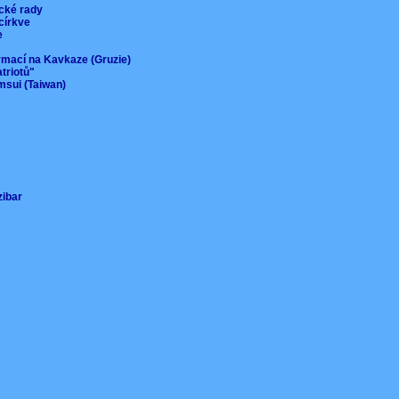
ické rady
 církve
ie
ormací na Kavkaze (Gruzie)
atriotů"
msui (Taiwan)
nzibar