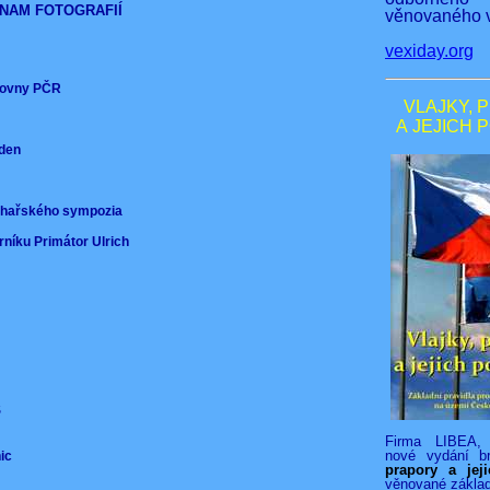
NAM FOTOGRAFIÍ
věnovaného v
vexiday.org
ěmovny PČR
VLAJKY, 
A JEJICH 
nden
)
ochařského sympozia
rníku Primátor Ulrich
VS
Firma LIBEA, 
nové vydání b
nic
prapory a jej
věnované zákla