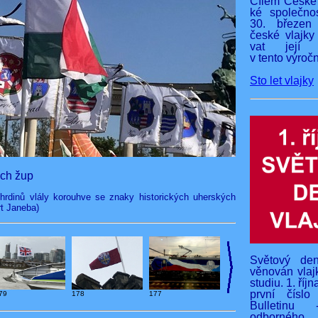
Cílem České 
ké společnos
30. březen
české vlajky
vat její v
v tento výročn
Sto let vlajky
ých žup
rdinů vlály korouhve se znaky historických uherských
rt Janeba)
Světový den
věnován vlaj
studiu. 1. říj
první čísl
79
178
177
Bulletinu 
odborného