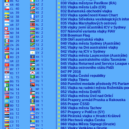
o
030 Vlajka městyse Pavlíkov (RA)
o
031 Vlajka města Luže (CR)
o
032 Bahamská obchodní vlajka
o
033 Vlajka společnosti Kwan Chart
o
034 Vlajka Střediska vexilologických inf
o
035 Vlajka Marshallových ostrovů
o
036 vlajky zemí účastníků ICV v Sydney
o
037 Námořní varianta vlajky FIAV
o
038 Bowman Flag
o
039 Obří australská vlajka
o
040 Vlajka města Sydney (Austrálie)
o
041 Vlajky na Dni australské vlajky
o
042 Vlajky na ICV v Sydney
o
043 Vlajka města Launceston (Austrálie)
o
044 Vlajka australského státu Tasmánie
o
045 Vlajka Returned and Service League 
o
046 Vlajka ostrovního státu Fidži
o
047 PF 2016
o
048 Vlajka České republiky
o
049 Vlajka Tibetu
o
050 Pamětní medaile předsedy PS Parla
o
051 Vlajka na radnici města Rožmitálu 
o
052 Vlajka města Dobříš
o
053 Vlajka města Ústí nad Orlicí
o
054 Prapory armád Pruska a Rakouska
o
055 Prapor ČSSD
o
056 Vlajka města Tachov
o
057 Prapory v Poličce (SY)
o
058 Pirátská vlajka v Hradci Králové
o
059 Plechová vlajka Česka
o
060 Vlajka Města Signagi (Gruzie)
o
061 Vlajky Vatikánu a Gruzie