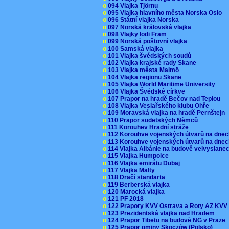
o
094 Vlajka Tjörnu
o
095 Vlajka hlavního města Norska Oslo
o
096 Státní vlajka Norska
o
097 Norská královská vlajka
o
098 Vlajky lodi Fram
o
099 Norská poštovní vlajka
o
100 Samská vlajka
o
101 Vlajka švédských soudů
o
102 Vlajka krajské rady Skane
o
103 Vlajka města Malmö
o
104 Vlajka regionu Skane
o
105 Vlajka World Maritime University
o
106 Vlajka Švédské církve
o
107 Prapor na hradě Bečov nad Teplou
o
108 Vlajka Veslařského klubu Ohře
o
109 Moravská vlajka na hradě Pernštejn
o
110 Prapor sudetských Němců
o
111 Korouhev Hradní stráže
o
112 Korouhve vojenských útvarů na dne
o
113 Korouhve vojenských útvarů na dne
o
114 Vlajka Albánie na budově velvyslane
o
115 Vlajka Humpolce
o
116 Vlajka emirátu Dubaj
o
117 Vlajka Malty
o
118 Dračí standarta
o
119 Berberská vlajka
o
120 Marocká vlajka
o
121 PF 2018
o
122 Prapory KVV Ostrava a Roty AZ KV
o
123 Prezidentská vlajka nad Hradem
o
124 Prapor Tibetu na budově NG v Praze
o
125 Prapor gminy Skoczów (Polsko)