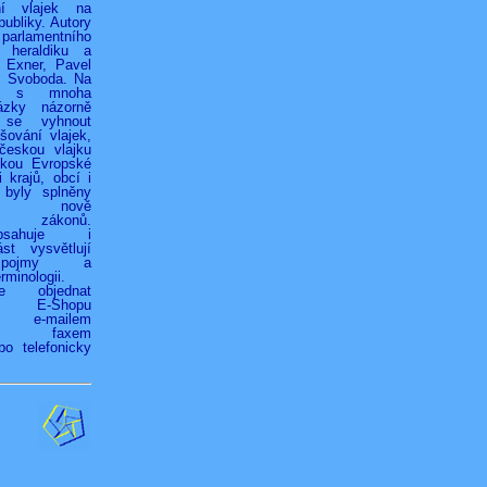
ní vlajek na
ubliky. Autory
 parlamentního
 heraldiku a
r Exner, Pavel
k Svoboda. Na
h s mnoha
ázky názorně
 se vyhnout
ování vlajek,
českou vlajku
jkou Evropské
 krajů, obcí i
 byly splněny
ky nově
ých zákonů.
bsahuje i
st vysvětlují
é pojmy a
rminologii.
ze objednat
vím E-Shopu
z), e-mailem
.cz), faxem
bo telefonicky