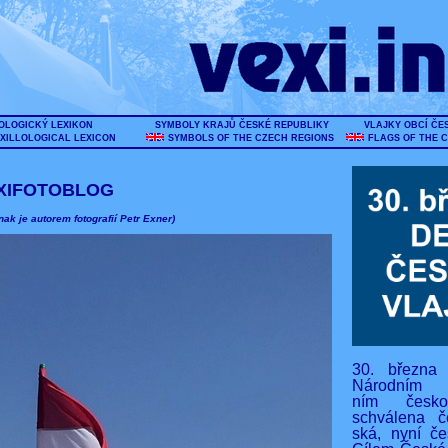
OLOGICKÝ LEXIKON
SYMBOLY KRAJŮ ČESKÉ REPUBLIKY
VLAJKY OBCÍ ČE
XILLOLOGICAL LEXICON
SYMBOLS OF THE CZECH REGIONS
FLAGS OF THE 
XIFOTOBLOG
nak je autorem fotografií Petr Exner)
30. března
Národním s
ním českos
schválena č
ská, nyní če