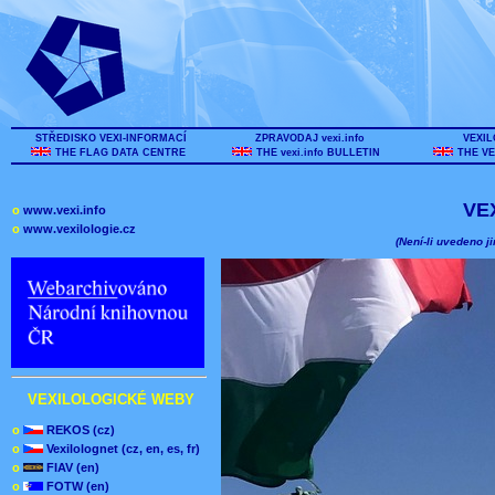
STŘEDISKO VEXI-INFORMACÍ
ZPRAVODAJ vexi.info
VEXIL
THE FLAG DATA CENTRE
THE vexi.info BULLETIN
THE VE
VE
o
www.vexi.info
o
www.vexilologie.cz
(Není-li uvedeno ji
VEXILOLOGICKÉ WEBY
o
REKOS (cz)
o
Vexilolognet (cz, en, es, fr)
o
FIAV (en)
o
FOTW (en)