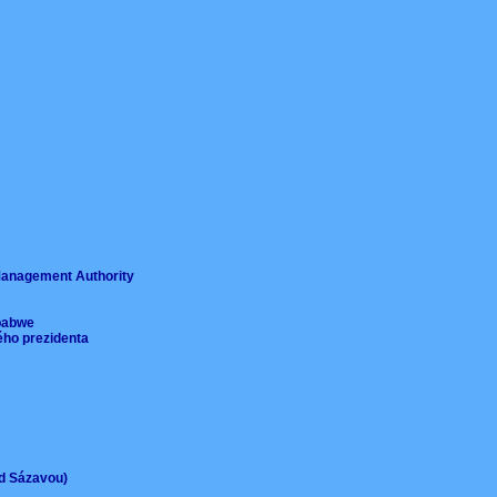
ě
 Management Authority
imbabwe
ého prezidenta
ad Sázavou)