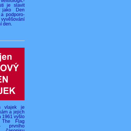
vexilologic-
ti je slavit
 jako Den
 a podporo-
yvěšování
í den.
 vlajek je
kám a jejich
na 1961 vyšlo
o The Flag
- prvního
 časopisu