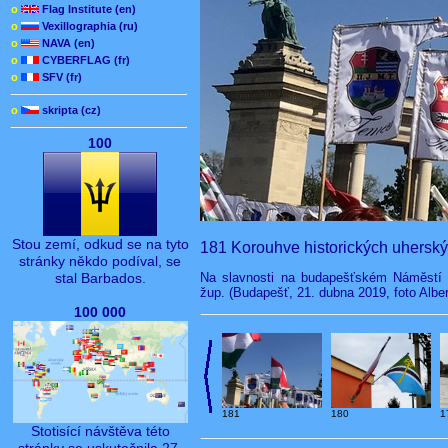
o
Flag Institute (en)
o
Vexillographia (ru)
o
NAVA (en)
o
CYBERFLAG (fr)
o
SFV (fr)
o
skripta (cz)
100
Stou zemí, odkud se na tyto
181 Korouhve historických uhersk
stránky někdo podíval, se
Na slavnosti na budapešťském Náměstí h
stal Barbados.
žup. (Budapešť, 21. dubna 2019, foto Albe
100 000
181
180
1
Stotisící návštěva této