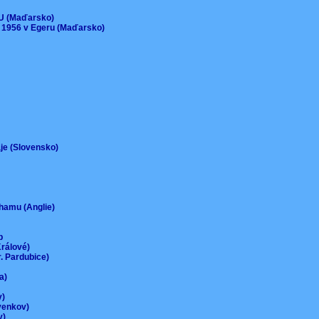
)
EU (Maďarsko)
 1956 v Egeru (Maďarsko)
aje (Slovensko)
urhamu (Anglie)
up
Králové)
r. Pardubice)
na)
ov)
-venkov)
ov)