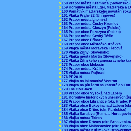
o
158 Prapor města Kremnica (Slovensko
o
159 Korouhve města Eger, Maďarska a 
o
160 Památník maďarského povstání roku
o
161 Vlajka Prahy 22 (Uhříněves)
o
162 Prapor města Litomyšl
o
163 Prapor města Český Krumlov
o
164 Prapor města Cieszyn (Polsko)
o
165 Prapor obce Pszczyna (Polsko)
o
166 Prapor města Český Těšín
o
167 Prapor obce Příbraz
o
168 Prapor obce Městečko Trnávka
o
169 Vlajka města Moravská Třebová
o
170 Vlajka Žiliny (Slovensko)
o
171 Vlajka města Martin (Slovensko)
o
172 Vlajka Žilinského samosprávného kr
o
173 Prapor obce Mokošín
o
174 Prapor města Králíky
o
175 Vlajka města Rajhrad
o
176 PF 2019
o
177 Vlajka na lokomotivě Vectron
o
178 Vlajka na půl žerdi na katedrále v D
o
179 The Civil Jack
o
180 Prapor obce Vysoká nad Labem
o
181 Korouhve historických uherských ž
o
182 Prapor obce Librantice (okr. Hradec 
o
183 Vlajka obce Bukovina nad Labem (ok
o
184 Vlajka obce Dříteč (okr. Pardubice)
o
185 Vlajka Sarajeva (Bosna a Hercegovi
o
186 Vlajka města Tišnov
o
187 Vlajka obce Drásov (okr. Brno-venk
o
188 Vlajka obce Malhostovice (okr. Brno
o
189 Vlajka města Kuřim (okr. Brno-venk