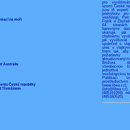
pro vyvěšová
území České rep
jsou tři experti
podvýboru pro
vexilologii, Pet
ormací na moři
Fojtík a Zbyše
64 stranác
barevnými obr
ukazuje, jak
chybnému vyvěš
jak vyvěšovat 
společně s vla
unie, s vlajkymi
firem tak, aby
požadav
aktualizovan
Brožura o
of Australia
všeobecnou čá
jednotliv
vexilologickou te
Publikaci l
prostřednict
mentu České republiky
(www.libea.c
pod Třemšínem
(info@libea
(485161059) ne
(485160520).