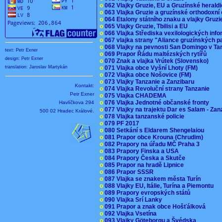
o
062 Vlajky Gruzie, EU a Gruzínské herald
o
063 Vlajka Gruzie a gruzínské orthodoxní
o
064 Etalony státního znaku a vlajky Gruz
o
065 Vlajky Gruzie, Tbilisi a EU
o
066 Vlajka Střediska vexilologických inf
o
067 vlajka strany "Aliance gruzínských p
o
068 Vlajky na pevnosti San Domingo v Ta
text: Petr Exner
o
069 Prapor Řádu maltézských rytířů
design: Petr Exner
o
070 Znak a vlajka Vrútek (Slovensko)
o
071 Vlajka obce Vyšní Lhoty (FM)
translation: Jaroslav Martykán
o
072 Vlajka obce Nošovice (FM)
o
073 Vlajky Tanzanie a Zanzibaru
Kontakt:
o
074 Vlajka Revoluční strany Tanzanie
Petr Exner
o
075 Vlajka CHADEMA
o
076 Vlajka Jednotné občanské fronty
Havlíčkova 294
o
077 Vlajky na trajektu Dar es Salam - Za
500 02 Hradec Králové.
o
078 Vlajka tanzanské policie
o
079 PF 2017
o
080 Setkání s Eldarem Shengelaiou
o
081 Prapor obce Krouna (Chrudim)
o
082 Prapory na úřadu MČ Praha 3
o
083 Prapory Finska a USA
o
084 Prapory Česka a Skutče
o
085 Prapor na hradě Lipnice
o
086 Prapor SSSR
o
087 Vlajka se znakem města Turín
o
088 Vlajky EU, Itálie, Turína a Piemontu
o
089 Prapory evropských států
o
090 Vlajka Srí Lanky
o
091 Prapor a znak obce Hošťálková
o
092 Vlajka Vsetína
o
093 Vlajky Göteborgu a Švédska