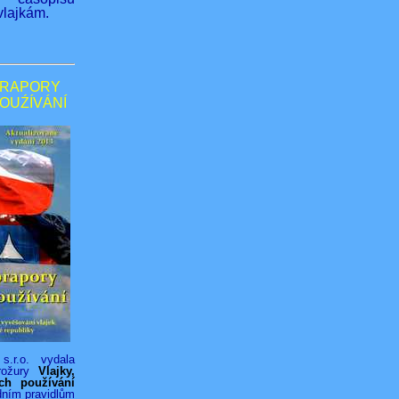
lajkám.
PRAPORY
POUŹÍVÁNÍ
s.r.o. vydala
rožury
Vlajky,
ich používání
dním pravidlům