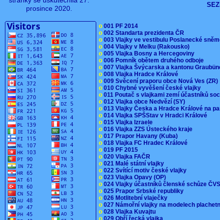
stránky se uskutečnila 27.
SEZ
prosince 2020.
o
001 PF 2014
o
002 Standarta prezidenta ČR
o
003 Vlajky ve vestibulu Poslanecké sn
o
004 Vlajky v Melku (Rakousko)
o
005 Vlajka Bosny a Hercegoviny
o
006 Pomník obětem druhého odboje
o
007 Vlajka Švýcarska a kantonu Graubü
o
008 Vlajka Hradce Králové
o
009 Svěcení praporu obce Nová Ves (ZR
o
010 Chybné vyvěšení české vlajky
o
011 Poutač s vlajkami zemí účastníků s
o
012 Vlajka obce Nedvězí (SY)
o
013 Vlajky Česka a Hradce Králové na pa
o
014 Vlajka SPŠStav v Hradci Králové
o
015 Vlajka Izraele
o
016 Vlajka ZZS Ústeckého kraje
o
017 Prapor Havany (Kuba)
o
018 Vlajka FC Hradec Králové
o
019 PF 2015
o
020 Vlajka FAČR
o
021 Malé státní vlajky
o
022 Svítící motiv české vlajky
o
023 Vlajka Opavy (OP)
o
024 Vlajky účastníků členské schůze Č
o
025 Prapor Srbské republiky
o
026 Motlitební vlaječky
o
027 Námořní vlajky na modelech plachet
o
028 Vlajka Kuvajtu
o
029 Obří řecká vlajka