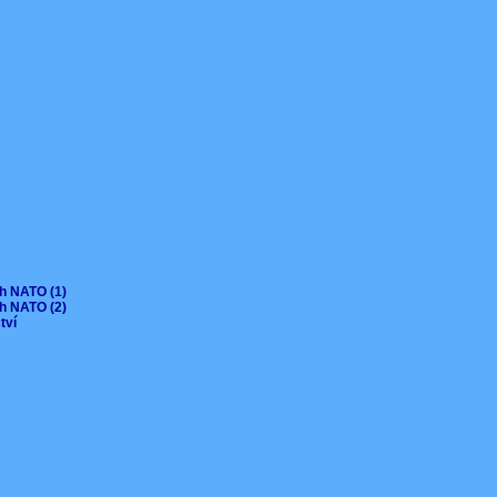
ch NATO (1)
ch NATO (2)
ctví
V