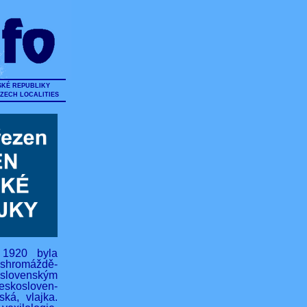
SKÉ REPUBLIKY
CZECH LOCALITIES
 1920 byla
hromáždě-
lovenským
eskosloven-
ská, vlajka.