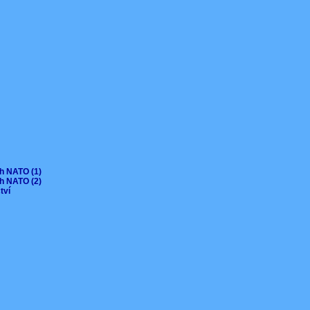
ch NATO (1)
ch NATO (2)
ctví
V