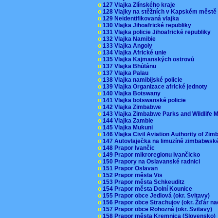
o
127 Vlajka Zlínského kraje
o
128 Vlajky na stěžních v Kapském měst
o
129 Neidentifikovaná vlajka
o
130 Vlajka Jihoafrické republiky
o
131 Vlajka policie Jihoafrické republiky
o
132 Vlajka Namibie
o
133 Vlajka Angoly
o
134 Vlajka Africké unie
o
135 Vlajka Kajmanských ostrovů
o
137 Vlajka Bhútánu
o
137 Vlajka Palau
o
138 Vlajka namibijské policie
o
139 Vlajka Organizace africké jednoty
o
140 Vlajka Botswany
o
141 Vlajka botswanské policie
o
142 Vlajka Zimbabwe
o
143 Vlajka Zimbabwe Parks and Wildlife
o
144 Vlajka Zambie
o
145 Vlajka Mukuni
o
146 Vlajka Civil Aviation Authority of Z
o
147 Autovlaječka na limuzíně zimbabwsk
o
148 Prapor Ivančic
o
149 Prapor mikroregionu Ivančicko
o
150 Prapory na Oslavanské radnici
o
151 Prapor Oslavan
o
152 Prapor města Vis
o
153 Prapor města Schkeuditz
o
154 Prapor města Dolní Kounice
o
155 Prapor obce Jedlová (okr. Svitavy)
o
156 Prapor obce Strachujov (okr. Žďár n
o
157 Prapor obce Rohozná (okr. Svitavy)
o
158 Prapor města Kremnica (Slovensko