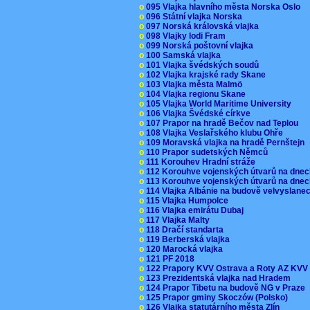
o
095 Vlajka hlavního města Norska Oslo
o
096 Státní vlajka Norska
o
097 Norská královská vlajka
o
098 Vlajky lodi Fram
o
099 Norská poštovní vlajka
o
100 Samská vlajka
o
101 Vlajka švédských soudů
o
102 Vlajka krajské rady Skane
o
103 Vlajka města Malmö
o
104 Vlajka regionu Skane
o
105 Vlajka World Maritime University
o
106 Vlajka Švédské církve
o
107 Prapor na hradě Bečov nad Teplou
o
108 Vlajka Veslařského klubu Ohře
o
109 Moravská vlajka na hradě Pernštejn
o
110 Prapor sudetských Němců
o
111 Korouhev Hradní stráže
o
112 Korouhve vojenských útvarů na dne
o
113 Korouhve vojenských útvarů na dne
o
114 Vlajka Albánie na budově velvyslane
o
115 Vlajka Humpolce
o
116 Vlajka emirátu Dubaj
o
117 Vlajka Malty
o
118 Dračí standarta
o
119 Berberská vlajka
o
120 Marocká vlajka
o
121 PF 2018
o
122 Prapory KVV Ostrava a Roty AZ KV
o
123 Prezidentská vlajka nad Hradem
o
124 Prapor Tibetu na budově NG v Praze
o
125 Prapor gminy Skoczów (Polsko)
o
126 Vlajka statutárního města Zlín