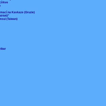
 církve
ie
ormací na Kavkaze (Gruzie)
atriotů"
msui (Taiwan)
nzibar