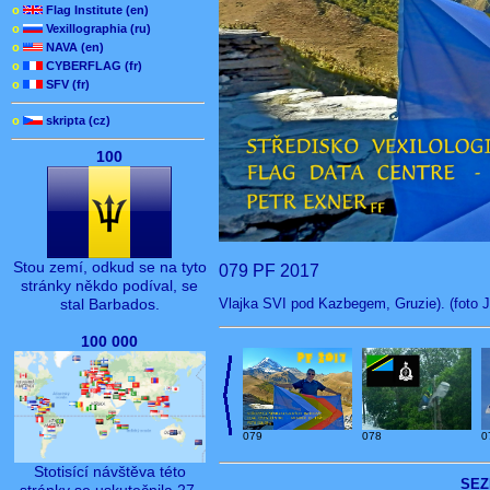
o
Flag Institute (en)
o
Vexillographia (ru)
o
NAVA (en)
o
CYBERFLAG (fr)
o
SFV (fr)
o
skripta (cz)
100
Stou zemí, odkud se na tyto
079 PF 2017
stránky někdo podíval, se
Vlajka SVI pod Kazbegem, Gruzie). (foto J.
stal Barbados.
100 000
079
0
078
Stotisící návštěva této
SEZ