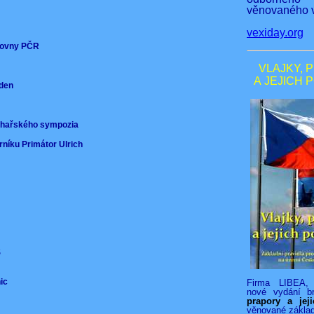
věnovaného v
vexiday.org
ěmovny PČR
VLAJKY, 
A JEJICH 
nden
)
ochařského sympozia
rníku Primátor Ulrich
VS
nic
Firma LIBEA, 
nové vydání b
prapory a jej
věnované zákla