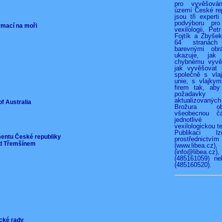
pro vyvěšová
území České rep
jsou tři experti
podvýboru pro
ormací na moři
vexilologii, Pet
Fojtík a Zbyše
64 stranác
barevnými obr
ukazuje, jak
chybnému vyvěš
jak vyvěšovat 
společně s vla
unie, s vlajkymi
firem tak, aby
požadav
aktualizovan
of Australia
Brožura o
všeobecnou čá
jednotliv
vexilologickou te
Publikaci l
mentu České republiky
prostřednict
pod Třemšínem
(www.libea.c
(info@libea
(485161059) ne
(485160520).
ické rady