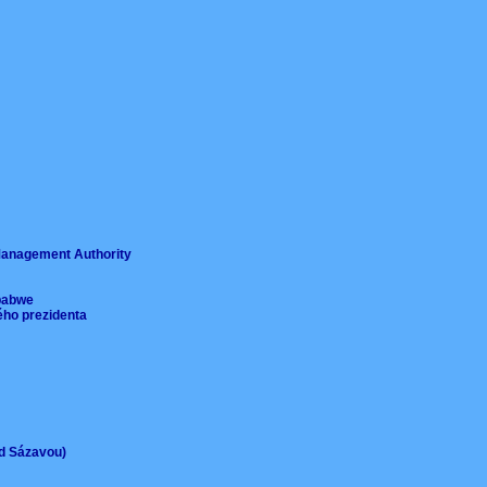
ě
 Management Authority
imbabwe
ého prezidenta
ad Sázavou)
)