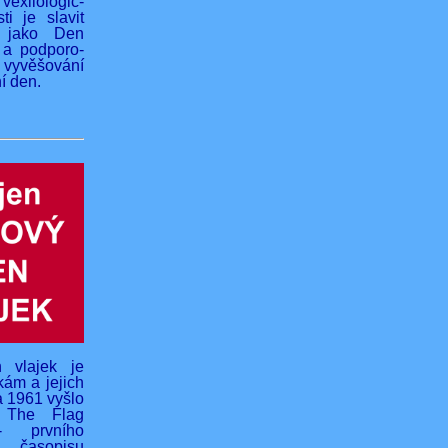
vexilologic-
ti je slavit
 jako Den
 a podporo-
yvěšování
í den.
 vlajek je
kám a jejich
na 1961 vyšlo
o The Flag
- prvního
 časopisu