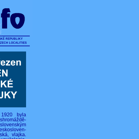
SKÉ REPUBLIKY
CZECH LOCALITIES
 1920 byla
hromáždě-
lovenským
eskosloven-
ská, vlajka.