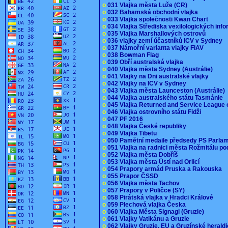
o
031 Vlajka města Luže (CR)
o
032 Bahamská obchodní vlajka
o
033 Vlajka společnosti Kwan Chart
o
034 Vlajka Střediska vexilologických inf
o
035 Vlajka Marshallových ostrovů
o
036 vlajky zemí účastníků ICV v Sydney
o
037 Námořní varianta vlajky FIAV
o
038 Bowman Flag
o
039 Obří australská vlajka
o
040 Vlajka města Sydney (Austrálie)
o
041 Vlajky na Dni australské vlajky
o
042 Vlajky na ICV v Sydney
o
043 Vlajka města Launceston (Austrálie)
o
044 Vlajka australského státu Tasmánie
o
045 Vlajka Returned and Service League 
o
046 Vlajka ostrovního státu Fidži
o
047 PF 2016
o
048 Vlajka České republiky
o
049 Vlajka Tibetu
o
050 Pamětní medaile předsedy PS Parla
o
051 Vlajka na radnici města Rožmitálu 
o
052 Vlajka města Dobříš
o
053 Vlajka města Ústí nad Orlicí
o
054 Prapory armád Pruska a Rakouska
o
055 Prapor ČSSD
o
056 Vlajka města Tachov
o
057 Prapory v Poličce (SY)
o
058 Pirátská vlajka v Hradci Králové
o
059 Plechová vlajka Česka
o
060 Vlajka Města Signagi (Gruzie)
o
061 Vlajky Vatikánu a Gruzie
o
062 Vlajky Gruzie, EU a Gruzínské herald