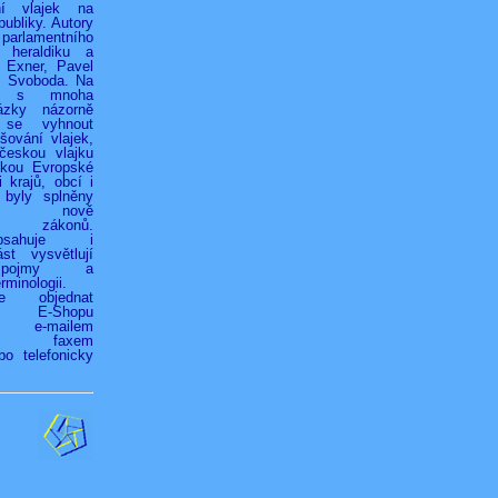
ní vlajek na
ubliky. Autory
 parlamentního
 heraldiku a
r Exner, Pavel
k Svoboda. Na
h s mnoha
ázky názorně
 se vyhnout
ování vlajek,
českou vlajku
jkou Evropské
 krajů, obcí i
 byly splněny
ky nově
ých zákonů.
bsahuje i
st vysvětlují
é pojmy a
rminologii.
ze objednat
vím E-Shopu
z), e-mailem
.cz), faxem
bo telefonicky