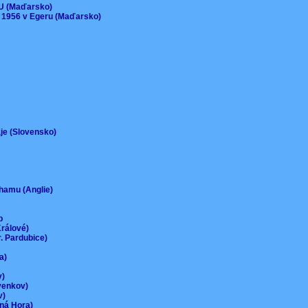
EU (Maďarsko)
 1956 v Egeru (Maďarsko)
aje (Slovensko)
urhamu (Anglie)
up
Králové)
r. Pardubice)
na)
ov)
-venkov)
ov)
rná Hora)