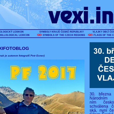
OLOGICKÝ LEXIKON
SYMBOLY KRAJŮ ČESKÉ REPUBLIKY
VLAJKY OBCÍ ČE
XILLOLOGICAL LEXICON
SYMBOLS OF THE CZECH REGIONS
FLAGS OF THE 
XIFOTOBLOG
nak je autorem fotografií Petr Exner)
30. března
Národním s
ním českos
schválena č
ská, nyní če