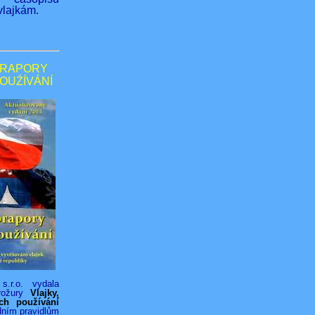
lajkám.
PRAPORY
POUŹÍVÁNÍ
s.r.o. vydala
rožury
Vlajky,
ich používání
dním pravidlům