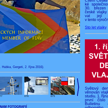
Cílem České 
ké společnos
30. březen
české vlajky
vat její v
v tento výročn
Sto let vlajky
 Hubka, Gergeti, 2. října 2016).
Světový den
věnován vlaj
studiu. 1. říj
076
075
77
první čísl
Bulletinu 
NAM FOTOGRAFIÍ
odborného