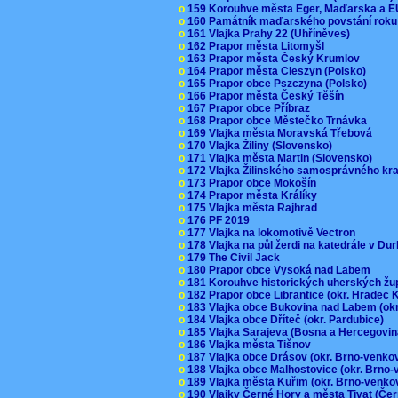
o
159 Korouhve města Eger, Maďarska a 
o
160 Památník maďarského povstání roku
o
161 Vlajka Prahy 22 (Uhříněves)
o
162 Prapor města Litomyšl
o
163 Prapor města Český Krumlov
o
164 Prapor města Cieszyn (Polsko)
o
165 Prapor obce Pszczyna (Polsko)
o
166 Prapor města Český Těšín
o
167 Prapor obce Příbraz
o
168 Prapor obce Městečko Trnávka
o
169 Vlajka města Moravská Třebová
o
170 Vlajka Žiliny (Slovensko)
o
171 Vlajka města Martin (Slovensko)
o
172 Vlajka Žilinského samosprávného kr
o
173 Prapor obce Mokošín
o
174 Prapor města Králíky
o
175 Vlajka města Rajhrad
o
176 PF 2019
o
177 Vlajka na lokomotivě Vectron
o
178 Vlajka na půl žerdi na katedrále v D
o
179 The Civil Jack
o
180 Prapor obce Vysoká nad Labem
o
181 Korouhve historických uherských ž
o
182 Prapor obce Librantice (okr. Hradec 
o
183 Vlajka obce Bukovina nad Labem (ok
o
184 Vlajka obce Dříteč (okr. Pardubice)
o
185 Vlajka Sarajeva (Bosna a Hercegovi
o
186 Vlajka města Tišnov
o
187 Vlajka obce Drásov (okr. Brno-venk
o
188 Vlajka obce Malhostovice (okr. Brno
o
189 Vlajka města Kuřim (okr. Brno-venk
o
190 Vlajky Černé Hory a města Tivat (Če