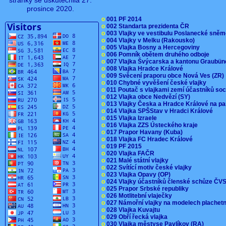
stránky se uskutečnila 27.
prosince 2020.
o
001 PF 2014
o
002 Standarta prezidenta ČR
o
003 Vlajky ve vestibulu Poslanecké sn
o
004 Vlajky v Melku (Rakousko)
o
005 Vlajka Bosny a Hercegoviny
o
006 Pomník obětem druhého odboje
o
007 Vlajka Švýcarska a kantonu Graubü
o
008 Vlajka Hradce Králové
o
009 Svěcení praporu obce Nová Ves (ZR
o
010 Chybné vyvěšení české vlajky
o
011 Poutač s vlajkami zemí účastníků s
o
012 Vlajka obce Nedvězí (SY)
o
013 Vlajky Česka a Hradce Králové na pa
o
014 Vlajka SPŠStav v Hradci Králové
o
015 Vlajka Izraele
o
016 Vlajka ZZS Ústeckého kraje
o
017 Prapor Havany (Kuba)
o
018 Vlajka FC Hradec Králové
o
019 PF 2015
o
020 Vlajka FAČR
o
021 Malé státní vlajky
o
022 Svítící motiv české vlajky
o
023 Vlajka Opavy (OP)
o
024 Vlajky účastníků členské schůze Č
o
025 Prapor Srbské republiky
o
026 Motlitební vlaječky
o
027 Námořní vlajky na modelech plachet
o
028 Vlajka Kuvajtu
o
029 Obří řecká vlajka
o
030 Vlajka městyse Pavlíkov (RA)