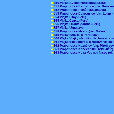
o
350 Vlajka Svobodného státu Sasko
o
351 Prapor obce Bernartice (okr. Beneš
o
352 Prapor obce Polná (okr. Jihlava)
o
353 Prapor obce Domoušice (okr. Louny
o
354 Vlajka Limy (Peru)
o
355 Vlajka Cuzca (Peru)
o
356 Vlajka Ollantaytamba (Peru)
o
357 Vlajka Uruguaye
o
358 Prapor obce Mšeno (okr. Mělník)
o
359 Vlajky Brazilie a Paraguaye
o
360 Vlajka Vlajky státu Rio de Janeiro a 
o
361 Vlajka viceadmirála a záďová vlajka
o
362 Prapor obce Kaznějov (okr. Plzeň-se
o
363 Prapor obce Konecchlumí (okr. Jičín
o
363 Prapor obce Nová Ves nad Nisou (okr