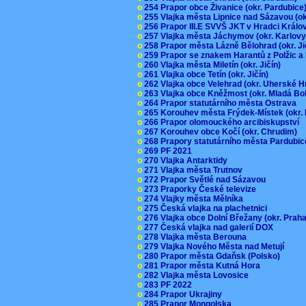
o
254 Prapor obce Živanice (okr. Pardubic
o
255 Vlajka města Lipnice nad Sázavou (o
o
256 Prapor III.E SVVŠ JKT v Hradci Král
o
257 Vlajka města Jáchymov (okr. Karlov
o
258 Prapor města Lázně Bělohrad (okr. J
o
259 Prapor se znakem Harantů z Polžic 
o
260 Vlajka města Miletín (okr. Jičín)
o
261 Vlajka obce Tetín (okr. Jičín)
o
262 Vlajka obce Velehrad (okr. Uherské H
o
263 Vlajka obce Kněžmost (okr. Mladá Bo
o
264 Prapor statutárního města Ostrava
o
265 Korouhev města Frýdek-Místek (okr.
o
266 Prapor olomouckého arcibiskupství
o
267 Korouhev obce Kočí (okr. Chrudim)
o
268 Prapory statutárního města Pardubi
o
269 PF 2021
o
270 Vlajka Antarktidy
o
271 Vlajka města Trutnov
o
272 Prapor Světlé nad Sázavou
o
273 Praporky České televize
o
274 Vlajky města Mělníka
o
275 Česká vlajka na plachetnici
o
276 Vlajka obce Dolní Břežany (okr. Pra
o
277 Česká vlajka nad galerií DOX
o
278 Vlajka města Berouna
o
279 Vlajka Nového Města nad Metují
o
280 Prapor města Gdaňsk (Polsko)
o
281 Prapor města Kutná Hora
o
282 Vlajka města Lovosice
o
283 PF 2022
o
284 Prapor Ukrajiny
o
285 Prapor Mongolska