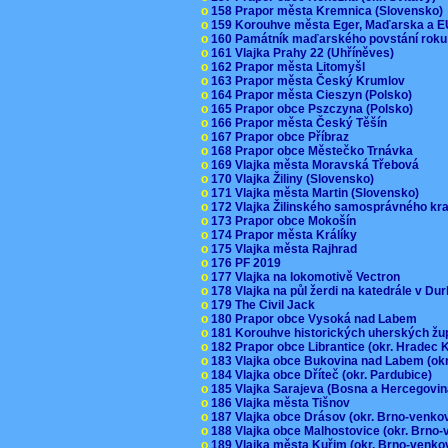
o
158 Prapor města Kremnica (Slovensko
o
159 Korouhve města Eger, Maďarska a 
o
160 Památník maďarského povstání roku
o
161 Vlajka Prahy 22 (Uhříněves)
o
162 Prapor města Litomyšl
o
163 Prapor města Český Krumlov
o
164 Prapor města Cieszyn (Polsko)
o
165 Prapor obce Pszczyna (Polsko)
o
166 Prapor města Český Těšín
o
167 Prapor obce Příbraz
o
168 Prapor obce Městečko Trnávka
o
169 Vlajka města Moravská Třebová
o
170 Vlajka Žiliny (Slovensko)
o
171 Vlajka města Martin (Slovensko)
o
172 Vlajka Žilinského samosprávného kr
o
173 Prapor obce Mokošín
o
174 Prapor města Králíky
o
175 Vlajka města Rajhrad
o
176 PF 2019
o
177 Vlajka na lokomotivě Vectron
o
178 Vlajka na půl žerdi na katedrále v D
o
179 The Civil Jack
o
180 Prapor obce Vysoká nad Labem
o
181 Korouhve historických uherských ž
o
182 Prapor obce Librantice (okr. Hradec 
o
183 Vlajka obce Bukovina nad Labem (ok
o
184 Vlajka obce Dříteč (okr. Pardubice)
o
185 Vlajka Sarajeva (Bosna a Hercegovi
o
186 Vlajka města Tišnov
o
187 Vlajka obce Drásov (okr. Brno-venk
o
188 Vlajka obce Malhostovice (okr. Brno
o
189 Vlajka města Kuřim (okr. Brno-venk