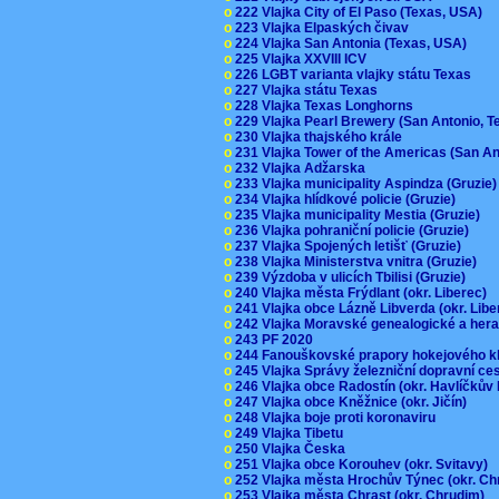
o
222 Vlajka City of El Paso (Texas, USA)
o
223 Vlajka Elpaských čivav
o
224 Vlajka San Antonia (Texas, USA)
o
225 Vlajka XXVIII ICV
o
226 LGBT varianta vlajky státu Texas
o
227 Vlajka státu Texas
o
228 Vlajka Texas Longhorns
o
229 Vlajka Pearl Brewery (San Antonio, 
o
230 Vlajka thajského krále
o
231 Vlajka Tower of the Americas (San A
o
232 Vlajka Adžarska
o
233 Vlajka municipality Aspindza (Gruzie
o
234 Vlajka hlídkové policie (Gruzie)
o
235 Vlajka municipality Mestia (Gruzie)
o
236 Vlajka pohraniční policie (Gruzie)
o
237 Vlajka Spojených letišť (Gruzie)
o
238 Vlajka Ministerstva vnitra (Gruzie)
o
239 Výzdoba v ulicích Tbilisi (Gruzie)
o
240 Vlajka města Frýdlant (okr. Liberec)
o
241 Vlajka obce Lázně Libverda (okr. Lib
o
242 Vlajka Moravské genealogické a hera
o
243 PF 2020
o
244 Fanouškovské prapory hokejového k
o
245 Vlajka Správy železniční dopravní c
o
246 Vlajka obce Radostín (okr. Havlíčkův
o
247 Vlajka obce Kněžnice (okr. Jičín)
o
248 Vlajka boje proti koronaviru
o
249 Vlajka Tibetu
o
250 Vlajka Česka
o
251 Vlajka obce Korouhev (okr. Svitavy)
o
252 Vlajka města Hrochův Týnec (okr. C
o
253 Vlajka města Chrast (okr. Chrudim)