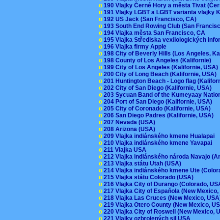
o
190 Vlajky Černé Hory a města Tivat (Če
o
191 Vlajky LGBT a LGBT varianta vlajky K
o
192 US Jack (San Francisco, CA)
o
193 South End Rowing Club (San Francis
o
194 Vlajka města San Francisco, CA
o
195 Vlajka Střediska vexilologických inf
o
196 Vlajka firmy Apple
o
198 City of Beverly Hills (Los Angeles, Ka
o
198 County of Los Angeles (Kalifornie)
o
199 City of Los Angeles (Kalifornie, USA
o
200 City of Long Beach (Kalifornie, USA)
o
201 Huntington Beach - Logo flag (Kalifo
o
202 City of San Diego (Kalifornie, USA)
o
203 Sycuan Band of the Kumeyaay Nation
o
204 Port of San Diego (Kalifornie, USA)
o
205 City of Coronado (Kalifornie, USA)
o
206 San Diego Padres (Kalifornie, USA)
o
207 Nevada (USA)
o
208 Arizona (USA)
o
209 Vlajka indiánského kmene Hualapai
o
210 Vlajka indiánského kmene Yavapai
o
211 Vlajka USA
o
212 Vlajka indiánského národa Navajo (A
o
213 Vlajka státu Utah (USA)
o
214 Vlajka indiánského kmene Ute (Colo
o
215 Vlajka státu Colorado (USA)
o
216 Vlajka City of Durango (Colorado, U
o
217 Vlajka City of Espaňola (New Mexico
o
218 Vlajka Las Cruces (New Mexico, US
o
219 Vlajka Otero County (New Mexico, 
o
220 Vlajka City of Roswell (New Mexico,
o
221 Vlajky ozbrojených sil USA