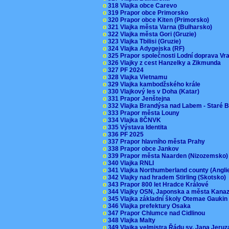
o
318 Vlajka obce Carevo
o
319 Prapor obce Primorsko
o
320 Prapor obce Kiten (Primorsko)
o
321 Vlajka města Varna (Bulharsko)
o
322 Vlajka města Gori (Gruzie)
o
323 Vlajka Tbilisi (Gruzie)
o
324 Vlajka Adygejska (RF)
o
325 Prapor společnosti Lodní doprava V
o
326 Vlajky z cest Hanzelky a Zikmunda
o
327 PF 2024
o
328 Vlajka Vietnamu
o
329 Vlajka kambodžského krále
o
330 Vlajkový les v Doha (Katar)
o
331 Prapor Jenštejna
o
332 Vlajka Brandýsa nad Labem - Staré 
o
333 Prapor města Louny
o
334 Vlajka 8ČNVK
o
335 Výstava Identita
o
336 PF 2025
o
337 Prapor hlavního města Prahy
o
338 Prapor obce Jankov
o
339 Prapor města Naarden (Nizozemsko
o
340 Vlajka RNLI
o
341 Vlajka Northumberland county (Angl
o
342 Vlajky nad hradem Stirling (Skotsko)
o
343 Prapor 800 let Hradce Králové
o
344 Vlajky OSN, Japonska a města Kan
o
345 Vlajka základní školy Otemae Gauki
o
346 Vlajka prefektury Osaka
o
347 Prapor Chlumce nad Cidlinou
o
348 Vlajka Malty
o
349 Vlajka velmistra Řádu sv. Jana Jer