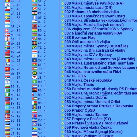
o
030 Vlajka městyse Pavlíkov (RA)
o
031 Vlajka města Luže (CR)
o
032 Bahamská obchodní vlajka
o
033 Vlajka společnosti Kwan Chart
o
034 Vlajka Střediska vexilologických inf
o
035 Vlajka Marshallových ostrovů
o
036 vlajky zemí účastníků ICV v Sydney
o
037 Námořní varianta vlajky FIAV
o
038 Bowman Flag
o
039 Obří australská vlajka
o
040 Vlajka města Sydney (Austrálie)
o
041 Vlajky na Dni australské vlajky
o
042 Vlajky na ICV v Sydney
o
043 Vlajka města Launceston (Austrálie)
o
044 Vlajka australského státu Tasmánie
o
045 Vlajka Returned and Service League 
o
046 Vlajka ostrovního státu Fidži
o
047 PF 2016
o
048 Vlajka České republiky
o
049 Vlajka Tibetu
o
050 Pamětní medaile předsedy PS Parla
o
051 Vlajka na radnici města Rožmitálu 
o
052 Vlajka města Dobříš
o
053 Vlajka města Ústí nad Orlicí
o
054 Prapory armád Pruska a Rakouska
o
055 Prapor ČSSD
o
056 Vlajka města Tachov
o
057 Prapory v Poličce (SY)
o
058 Pirátská vlajka v Hradci Králové
o
059 Plechová vlajka Česka
o
060 Vlajka Města Signagi (Gruzie)
o
061 Vlajky Vatikánu a Gruzie