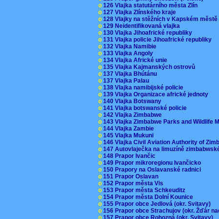
o
126 Vlajka statutárního města Zlín
o
127 Vlajka Zlínského kraje
o
128 Vlajky na stěžních v Kapském měst
o
129 Neidentifikovaná vlajka
o
130 Vlajka Jihoafrické republiky
o
131 Vlajka policie Jihoafrické republiky
o
132 Vlajka Namibie
o
133 Vlajka Angoly
o
134 Vlajka Africké unie
o
135 Vlajka Kajmanských ostrovů
o
137 Vlajka Bhútánu
o
137 Vlajka Palau
o
138 Vlajka namibijské policie
o
139 Vlajka Organizace africké jednoty
o
140 Vlajka Botswany
o
141 Vlajka botswanské policie
o
142 Vlajka Zimbabwe
o
143 Vlajka Zimbabwe Parks and Wildlife
o
144 Vlajka Zambie
o
145 Vlajka Mukuni
o
146 Vlajka Civil Aviation Authority of Z
o
147 Autovlaječka na limuzíně zimbabwsk
o
148 Prapor Ivančic
o
149 Prapor mikroregionu Ivančicko
o
150 Prapory na Oslavanské radnici
o
151 Prapor Oslavan
o
152 Prapor města Vis
o
153 Prapor města Schkeuditz
o
154 Prapor města Dolní Kounice
o
155 Prapor obce Jedlová (okr. Svitavy)
o
156 Prapor obce Strachujov (okr. Žďár n
o
157 Prapor obce Rohozná (okr. Svitavy)