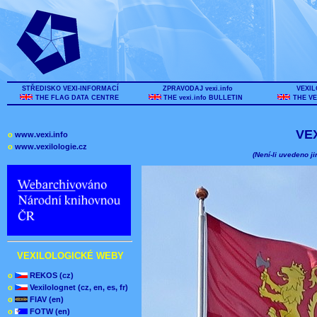
STŘEDISKO VEXI-INFORMACÍ
ZPRAVODAJ vexi.info
VEXIL
THE FLAG DATA CENTRE
THE vexi.info BULLETIN
THE VE
VE
o
www.vexi.info
o
www.vexilologie.cz
(Není-li uvedeno ji
VEXILOLOGICKÉ WEBY
o
REKOS (cz)
o
Vexilolognet (cz, en, es, fr)
o
FIAV (en)
o
FOTW (en)