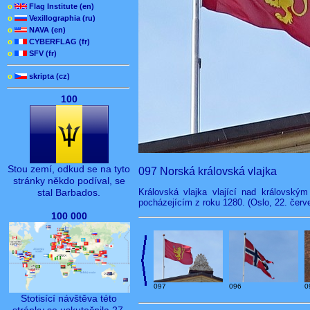
o
Flag Institute (en)
o
Vexillographia (ru)
o
NAVA (en)
o
CYBERFLAG (fr)
o
SFV (fr)
o
skripta (cz)
100
Stou zemí, odkud se na tyto
097 Norská královská vlajka
stránky někdo podíval, se
Královská vlajka vlající nad královský
stal Barbados.
pocházejícím z roku 1280. (Oslo, 22. červ
100 000
097
096
0
Stotisící návštěva této