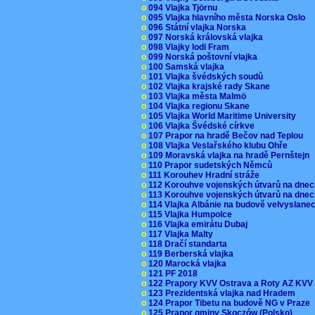
o
094 Vlajka Tjörnu
o
095 Vlajka hlavního města Norska Oslo
o
096 Státní vlajka Norska
o
097 Norská královská vlajka
o
098 Vlajky lodi Fram
o
099 Norská poštovní vlajka
o
100 Samská vlajka
o
101 Vlajka švédských soudů
o
102 Vlajka krajské rady Skane
o
103 Vlajka města Malmö
o
104 Vlajka regionu Skane
o
105 Vlajka World Maritime University
o
106 Vlajka Švédské církve
o
107 Prapor na hradě Bečov nad Teplou
o
108 Vlajka Veslařského klubu Ohře
o
109 Moravská vlajka na hradě Pernštejn
o
110 Prapor sudetských Němců
o
111 Korouhev Hradní stráže
o
112 Korouhve vojenských útvarů na dne
o
113 Korouhve vojenských útvarů na dne
o
114 Vlajka Albánie na budově velvyslane
o
115 Vlajka Humpolce
o
116 Vlajka emirátu Dubaj
o
117 Vlajka Malty
o
118 Dračí standarta
o
119 Berberská vlajka
o
120 Marocká vlajka
o
121 PF 2018
o
122 Prapory KVV Ostrava a Roty AZ KV
o
123 Prezidentská vlajka nad Hradem
o
124 Prapor Tibetu na budově NG v Praze
o
125 Prapor gminy Skoczów (Polsko)