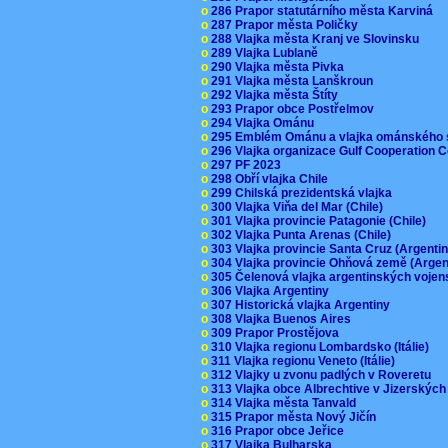
o
286 Prapor statutárního města Karviná
o
287 Prapor města Poličky
o
288 Vlajka města Kranj ve Slovinsku
o
289 Vlajka Lublaně
o
290 Vlajka města Pivka
o
291 Vlajka města Lanškroun
o
292 Vlajka města Štíty
o
293 Prapor obce Postřelmov
o
294 Vlajka Ománu
o
295 Emblém Ománu a vlajka ománského 
o
296 Vlajka organizace Gulf Cooperation
o
297 PF 2023
o
298 Obří vlajka Chile
o
299 Chilská prezidentská vlajka
o
300 Vlajka Viňa del Mar (Chile)
o
301 Vlajka provincie Patagonie (Chile)
o
302 Vlajka Punta Arenas (Chile)
o
303 Vlajka provincie Santa Cruz (Argenti
o
304 Vlajka provincie Ohňová země (Arge
o
305 Čelenová vlajka argentinských vojen
o
306 Vlajka Argentiny
o
307 Historická vlajka Argentiny
o
308 Vlajka Buenos Aires
o
309 Prapor Prostějova
o
310 Vlajka regionu Lombardsko (Itálie)
o
311 Vlajka regionu Veneto (Itálie)
o
312 Vlajky u zvonu padlých v Roveretu
o
313 Vlajka obce Albrechtive v Jizerskýc
o
314 Vlajka města Tanvald
o
315 Prapor města Nový Jičín
o
316 Prapor obce Jeřice
o
317 Vlajka Bulharska