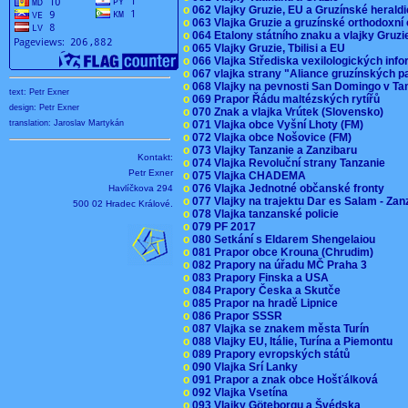
o
062 Vlajky Gruzie, EU a Gruzínské herald
o
063 Vlajka Gruzie a gruzínské orthodoxní
o
064 Etalony státního znaku a vlajky Gruz
o
065 Vlajky Gruzie, Tbilisi a EU
o
066 Vlajka Střediska vexilologických inf
o
067 vlajka strany "Aliance gruzínských p
o
068 Vlajky na pevnosti San Domingo v Ta
text: Petr Exner
o
069 Prapor Řádu maltézských rytířů
design: Petr Exner
o
070 Znak a vlajka Vrútek (Slovensko)
o
071 Vlajka obce Vyšní Lhoty (FM)
translation: Jaroslav Martykán
o
072 Vlajka obce Nošovice (FM)
o
073 Vlajky Tanzanie a Zanzibaru
Kontakt:
o
074 Vlajka Revoluční strany Tanzanie
Petr Exner
o
075 Vlajka CHADEMA
o
076 Vlajka Jednotné občanské fronty
Havlíčkova 294
o
077 Vlajky na trajektu Dar es Salam - Za
500 02 Hradec Králové.
o
078 Vlajka tanzanské policie
o
079 PF 2017
o
080 Setkání s Eldarem Shengelaiou
o
081 Prapor obce Krouna (Chrudim)
o
082 Prapory na úřadu MČ Praha 3
o
083 Prapory Finska a USA
o
084 Prapory Česka a Skutče
o
085 Prapor na hradě Lipnice
o
086 Prapor SSSR
o
087 Vlajka se znakem města Turín
o
088 Vlajky EU, Itálie, Turína a Piemontu
o
089 Prapory evropských států
o
090 Vlajka Srí Lanky
o
091 Prapor a znak obce Hošťálková
o
092 Vlajka Vsetína
o
093 Vlajky Göteborgu a Švédska