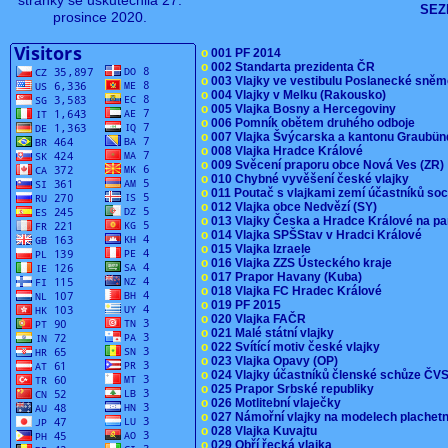
stránky se uskutečnila 27.
SEZ
prosince 2020.
o
001 PF 2014
o
002 Standarta prezidenta ČR
o
003 Vlajky ve vestibulu Poslanecké sn
o
004 Vlajky v Melku (Rakousko)
o
005 Vlajka Bosny a Hercegoviny
o
006 Pomník obětem druhého odboje
o
007 Vlajka Švýcarska a kantonu Graubü
o
008 Vlajka Hradce Králové
o
009 Svěcení praporu obce Nová Ves (ZR
o
010 Chybné vyvěšení české vlajky
o
011 Poutač s vlajkami zemí účastníků s
o
012 Vlajka obce Nedvězí (SY)
o
013 Vlajky Česka a Hradce Králové na pa
o
014 Vlajka SPŠStav v Hradci Králové
o
015 Vlajka Izraele
o
016 Vlajka ZZS Ústeckého kraje
o
017 Prapor Havany (Kuba)
o
018 Vlajka FC Hradec Králové
o
019 PF 2015
o
020 Vlajka FAČR
o
021 Malé státní vlajky
o
022 Svítící motiv české vlajky
o
023 Vlajka Opavy (OP)
o
024 Vlajky účastníků členské schůze Č
o
025 Prapor Srbské republiky
o
026 Motlitební vlaječky
o
027 Námořní vlajky na modelech plachet
o
028 Vlajka Kuvajtu
o
029 Obří řecká vlajka