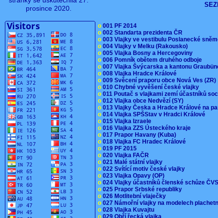
stránky se uskutečnila 27.
SEZ
prosince 2020.
o
001 PF 2014
o
002 Standarta prezidenta ČR
o
003 Vlajky ve vestibulu Poslanecké sn
o
004 Vlajky v Melku (Rakousko)
o
005 Vlajka Bosny a Hercegoviny
o
006 Pomník obětem druhého odboje
o
007 Vlajka Švýcarska a kantonu Graubü
o
008 Vlajka Hradce Králové
o
009 Svěcení praporu obce Nová Ves (ZR
o
010 Chybné vyvěšení české vlajky
o
011 Poutač s vlajkami zemí účastníků s
o
012 Vlajka obce Nedvězí (SY)
o
013 Vlajky Česka a Hradce Králové na pa
o
014 Vlajka SPŠStav v Hradci Králové
o
015 Vlajka Izraele
o
016 Vlajka ZZS Ústeckého kraje
o
017 Prapor Havany (Kuba)
o
018 Vlajka FC Hradec Králové
o
019 PF 2015
o
020 Vlajka FAČR
o
021 Malé státní vlajky
o
022 Svítící motiv české vlajky
o
023 Vlajka Opavy (OP)
o
024 Vlajky účastníků členské schůze Č
o
025 Prapor Srbské republiky
o
026 Motlitební vlaječky
o
027 Námořní vlajky na modelech plachet
o
028 Vlajka Kuvajtu
o
029 Obří řecká vlajka