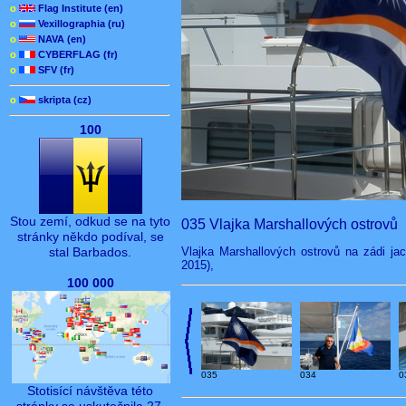
o
Flag Institute (en)
o
Vexillographia (ru)
o
NAVA (en)
o
CYBERFLAG (fr)
o
SFV (fr)
o
skripta (cz)
100
Stou zemí, odkud se na tyto
035 Vlajka Marshallových ostrovů
stránky někdo podíval, se
Vlajka Marshallových ostrovů na zádi jach
stal Barbados.
2015),
100 000
035
034
0
Stotisící návštěva této