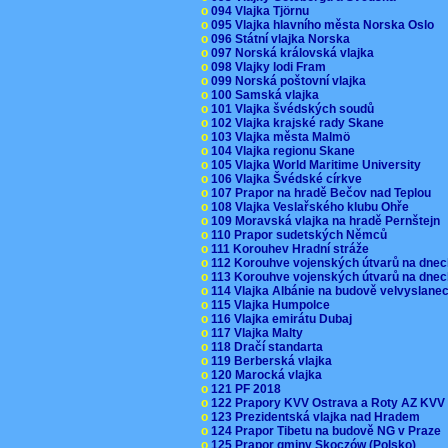
o
094 Vlajka Tjörnu
o
095 Vlajka hlavního města Norska Oslo
o
096 Státní vlajka Norska
o
097 Norská královská vlajka
o
098 Vlajky lodi Fram
o
099 Norská poštovní vlajka
o
100 Samská vlajka
o
101 Vlajka švédských soudů
o
102 Vlajka krajské rady Skane
o
103 Vlajka města Malmö
o
104 Vlajka regionu Skane
o
105 Vlajka World Maritime University
o
106 Vlajka Švédské církve
o
107 Prapor na hradě Bečov nad Teplou
o
108 Vlajka Veslařského klubu Ohře
o
109 Moravská vlajka na hradě Pernštejn
o
110 Prapor sudetských Němců
o
111 Korouhev Hradní stráže
o
112 Korouhve vojenských útvarů na dne
o
113 Korouhve vojenských útvarů na dne
o
114 Vlajka Albánie na budově velvyslane
o
115 Vlajka Humpolce
o
116 Vlajka emirátu Dubaj
o
117 Vlajka Malty
o
118 Dračí standarta
o
119 Berberská vlajka
o
120 Marocká vlajka
o
121 PF 2018
o
122 Prapory KVV Ostrava a Roty AZ KV
o
123 Prezidentská vlajka nad Hradem
o
124 Prapor Tibetu na budově NG v Praze
o
125 Prapor gminy Skoczów (Polsko)