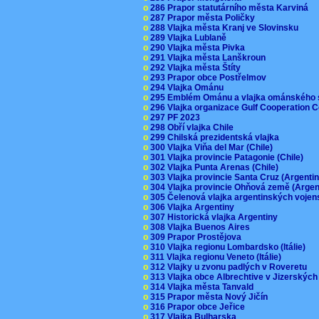
o
286 Prapor statutárního města Karviná
o
287 Prapor města Poličky
o
288 Vlajka města Kranj ve Slovinsku
o
289 Vlajka Lublaně
o
290 Vlajka města Pivka
o
291 Vlajka města Lanškroun
o
292 Vlajka města Štíty
o
293 Prapor obce Postřelmov
o
294 Vlajka Ománu
o
295 Emblém Ománu a vlajka ománského 
o
296 Vlajka organizace Gulf Cooperation
o
297 PF 2023
o
298 Obří vlajka Chile
o
299 Chilská prezidentská vlajka
o
300 Vlajka Viňa del Mar (Chile)
o
301 Vlajka provincie Patagonie (Chile)
o
302 Vlajka Punta Arenas (Chile)
o
303 Vlajka provincie Santa Cruz (Argenti
o
304 Vlajka provincie Ohňová země (Arge
o
305 Čelenová vlajka argentinských vojen
o
306 Vlajka Argentiny
o
307 Historická vlajka Argentiny
o
308 Vlajka Buenos Aires
o
309 Prapor Prostějova
o
310 Vlajka regionu Lombardsko (Itálie)
o
311 Vlajka regionu Veneto (Itálie)
o
312 Vlajky u zvonu padlých v Roveretu
o
313 Vlajka obce Albrechtive v Jizerskýc
o
314 Vlajka města Tanvald
o
315 Prapor města Nový Jičín
o
316 Prapor obce Jeřice
o
317 Vlajka Bulharska