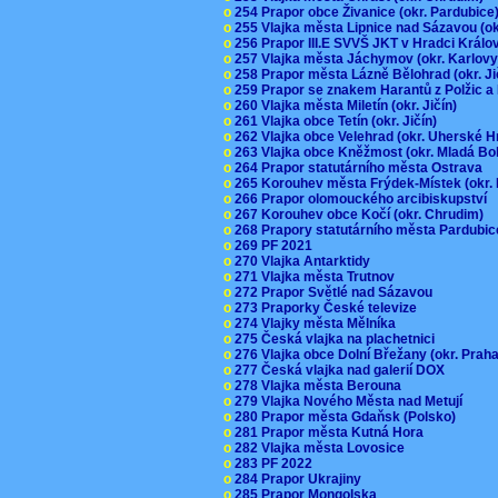
o
254 Prapor obce Živanice (okr. Pardubic
o
255 Vlajka města Lipnice nad Sázavou (o
o
256 Prapor III.E SVVŠ JKT v Hradci Král
o
257 Vlajka města Jáchymov (okr. Karlov
o
258 Prapor města Lázně Bělohrad (okr. J
o
259 Prapor se znakem Harantů z Polžic 
o
260 Vlajka města Miletín (okr. Jičín)
o
261 Vlajka obce Tetín (okr. Jičín)
o
262 Vlajka obce Velehrad (okr. Uherské H
o
263 Vlajka obce Kněžmost (okr. Mladá Bo
o
264 Prapor statutárního města Ostrava
o
265 Korouhev města Frýdek-Místek (okr.
o
266 Prapor olomouckého arcibiskupství
o
267 Korouhev obce Kočí (okr. Chrudim)
o
268 Prapory statutárního města Pardubi
o
269 PF 2021
o
270 Vlajka Antarktidy
o
271 Vlajka města Trutnov
o
272 Prapor Světlé nad Sázavou
o
273 Praporky České televize
o
274 Vlajky města Mělníka
o
275 Česká vlajka na plachetnici
o
276 Vlajka obce Dolní Břežany (okr. Pra
o
277 Česká vlajka nad galerií DOX
o
278 Vlajka města Berouna
o
279 Vlajka Nového Města nad Metují
o
280 Prapor města Gdaňsk (Polsko)
o
281 Prapor města Kutná Hora
o
282 Vlajka města Lovosice
o
283 PF 2022
o
284 Prapor Ukrajiny
o
285 Prapor Mongolska