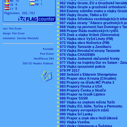
o
062 Vlajky Gruzie, EU a Gruzínské herald
o
063 Vlajka Gruzie a gruzínské orthodoxní
o
064 Etalony státního znaku a vlajky Gruz
o
065 Vlajky Gruzie, Tbilisi a EU
o
066 Vlajka Střediska vexilologických inf
o
067 vlajka strany "Aliance gruzínských p
o
068 Vlajky na pevnosti San Domingo v Ta
text: Petr Exner
o
069 Prapor Řádu maltézských rytířů
design: Petr Exner
o
070 Znak a vlajka Vrútek (Slovensko)
o
071 Vlajka obce Vyšní Lhoty (FM)
translation: Jaroslav Martykán
o
072 Vlajka obce Nošovice (FM)
o
073 Vlajky Tanzanie a Zanzibaru
Kontakt:
o
074 Vlajka Revoluční strany Tanzanie
Petr Exner
o
075 Vlajka CHADEMA
o
076 Vlajka Jednotné občanské fronty
Havlíčkova 294
o
077 Vlajky na trajektu Dar es Salam - Za
500 02 Hradec Králové.
o
078 Vlajka tanzanské policie
o
079 PF 2017
o
080 Setkání s Eldarem Shengelaiou
o
081 Prapor obce Krouna (Chrudim)
o
082 Prapory na úřadu MČ Praha 3
o
083 Prapory Finska a USA
o
084 Prapory Česka a Skutče
o
085 Prapor na hradě Lipnice
o
086 Prapor SSSR
o
087 Vlajka se znakem města Turín
o
088 Vlajky EU, Itálie, Turína a Piemontu
o
089 Prapory evropských států
o
090 Vlajka Srí Lanky
o
091 Prapor a znak obce Hošťálková
o
092 Vlajka Vsetína
o
093 Vlajky Göteborgu a Švédska