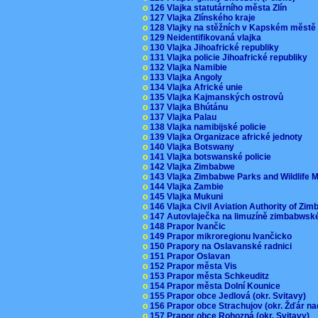
o
126 Vlajka statutárního města Zlín
o
127 Vlajka Zlínského kraje
o
128 Vlajky na stěžních v Kapském měst
o
129 Neidentifikovaná vlajka
o
130 Vlajka Jihoafrické republiky
o
131 Vlajka policie Jihoafrické republiky
o
132 Vlajka Namibie
o
133 Vlajka Angoly
o
134 Vlajka Africké unie
o
135 Vlajka Kajmanských ostrovů
o
137 Vlajka Bhútánu
o
137 Vlajka Palau
o
138 Vlajka namibijské policie
o
139 Vlajka Organizace africké jednoty
o
140 Vlajka Botswany
o
141 Vlajka botswanské policie
o
142 Vlajka Zimbabwe
o
143 Vlajka Zimbabwe Parks and Wildlife
o
144 Vlajka Zambie
o
145 Vlajka Mukuni
o
146 Vlajka Civil Aviation Authority of Z
o
147 Autovlaječka na limuzíně zimbabwsk
o
148 Prapor Ivančic
o
149 Prapor mikroregionu Ivančicko
o
150 Prapory na Oslavanské radnici
o
151 Prapor Oslavan
o
152 Prapor města Vis
o
153 Prapor města Schkeuditz
o
154 Prapor města Dolní Kounice
o
155 Prapor obce Jedlová (okr. Svitavy)
o
156 Prapor obce Strachujov (okr. Žďár n
o
157 Prapor obce Rohozná (okr. Svitavy)