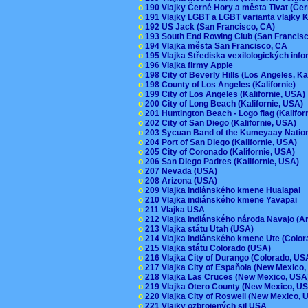
o
190 Vlajky Černé Hory a města Tivat (Če
o
191 Vlajky LGBT a LGBT varianta vlajky K
o
192 US Jack (San Francisco, CA)
o
193 South End Rowing Club (San Francis
o
194 Vlajka města San Francisco, CA
o
195 Vlajka Střediska vexilologických inf
o
196 Vlajka firmy Apple
o
198 City of Beverly Hills (Los Angeles, Ka
o
198 County of Los Angeles (Kalifornie)
o
199 City of Los Angeles (Kalifornie, USA
o
200 City of Long Beach (Kalifornie, USA)
o
201 Huntington Beach - Logo flag (Kalifo
o
202 City of San Diego (Kalifornie, USA)
o
203 Sycuan Band of the Kumeyaay Nation
o
204 Port of San Diego (Kalifornie, USA)
o
205 City of Coronado (Kalifornie, USA)
o
206 San Diego Padres (Kalifornie, USA)
o
207 Nevada (USA)
o
208 Arizona (USA)
o
209 Vlajka indiánského kmene Hualapai
o
210 Vlajka indiánského kmene Yavapai
o
211 Vlajka USA
o
212 Vlajka indiánského národa Navajo (A
o
213 Vlajka státu Utah (USA)
o
214 Vlajka indiánského kmene Ute (Colo
o
215 Vlajka státu Colorado (USA)
o
216 Vlajka City of Durango (Colorado, U
o
217 Vlajka City of Espaňola (New Mexico
o
218 Vlajka Las Cruces (New Mexico, US
o
219 Vlajka Otero County (New Mexico, 
o
220 Vlajka City of Roswell (New Mexico,
o
221 Vlajky ozbrojených sil USA