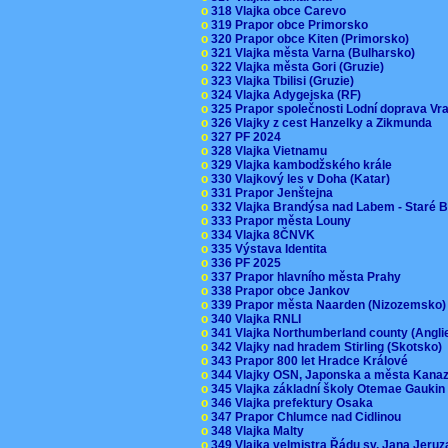
o
318 Vlajka obce Carevo
o
319 Prapor obce Primorsko
o
320 Prapor obce Kiten (Primorsko)
o
321 Vlajka města Varna (Bulharsko)
o
322 Vlajka města Gori (Gruzie)
o
323 Vlajka Tbilisi (Gruzie)
o
324 Vlajka Adygejska (RF)
o
325 Prapor společnosti Lodní doprava V
o
326 Vlajky z cest Hanzelky a Zikmunda
o
327 PF 2024
o
328 Vlajka Vietnamu
o
329 Vlajka kambodžského krále
o
330 Vlajkový les v Doha (Katar)
o
331 Prapor Jenštejna
o
332 Vlajka Brandýsa nad Labem - Staré 
o
333 Prapor města Louny
o
334 Vlajka 8ČNVK
o
335 Výstava Identita
o
336 PF 2025
o
337 Prapor hlavního města Prahy
o
338 Prapor obce Jankov
o
339 Prapor města Naarden (Nizozemsko
o
340 Vlajka RNLI
o
341 Vlajka Northumberland county (Angl
o
342 Vlajky nad hradem Stirling (Skotsko)
o
343 Prapor 800 let Hradce Králové
o
344 Vlajky OSN, Japonska a města Kan
o
345 Vlajka základní školy Otemae Gauki
o
346 Vlajka prefektury Osaka
o
347 Prapor Chlumce nad Cidlinou
o
348 Vlajka Malty
o
349 Vlajka velmistra Řádu sv. Jana Jer