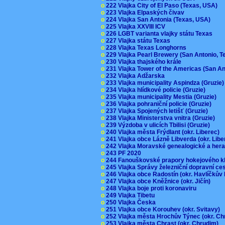
o
222 Vlajka City of El Paso (Texas, USA)
o
223 Vlajka Elpaských čivav
o
224 Vlajka San Antonia (Texas, USA)
o
225 Vlajka XXVIII ICV
o
226 LGBT varianta vlajky státu Texas
o
227 Vlajka státu Texas
o
228 Vlajka Texas Longhorns
o
229 Vlajka Pearl Brewery (San Antonio, 
o
230 Vlajka thajského krále
o
231 Vlajka Tower of the Americas (San A
o
232 Vlajka Adžarska
o
233 Vlajka municipality Aspindza (Gruzie
o
234 Vlajka hlídkové policie (Gruzie)
o
235 Vlajka municipality Mestia (Gruzie)
o
236 Vlajka pohraniční policie (Gruzie)
o
237 Vlajka Spojených letišť (Gruzie)
o
238 Vlajka Ministerstva vnitra (Gruzie)
o
239 Výzdoba v ulicích Tbilisi (Gruzie)
o
240 Vlajka města Frýdlant (okr. Liberec)
o
241 Vlajka obce Lázně Libverda (okr. Lib
o
242 Vlajka Moravské genealogické a hera
o
243 PF 2020
o
244 Fanouškovské prapory hokejového k
o
245 Vlajka Správy železniční dopravní c
o
246 Vlajka obce Radostín (okr. Havlíčkův
o
247 Vlajka obce Kněžnice (okr. Jičín)
o
248 Vlajka boje proti koronaviru
o
249 Vlajka Tibetu
o
250 Vlajka Česka
o
251 Vlajka obce Korouhev (okr. Svitavy)
o
252 Vlajka města Hrochův Týnec (okr. C
o
253 Vlajka města Chrast (okr. Chrudim)