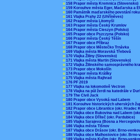
o
158 Prapor města Kremnica (Slovensko
o
159 Korouhve města Eger, Maďarska a 
o
160 Památník maďarského povstání roku
o
161 Vlajka Prahy 22 (Uhříněves)
o
162 Prapor města Litomyšl
o
163 Prapor města Český Krumlov
o
164 Prapor města Cieszyn (Polsko)
o
165 Prapor obce Pszczyna (Polsko)
o
166 Prapor města Český Těšín
o
167 Prapor obce Příbraz
o
168 Prapor obce Městečko Trnávka
o
169 Vlajka města Moravská Třebová
o
170 Vlajka Žiliny (Slovensko)
o
171 Vlajka města Martin (Slovensko)
o
172 Vlajka Žilinského samosprávného kr
o
173 Prapor obce Mokošín
o
174 Prapor města Králíky
o
175 Vlajka města Rajhrad
o
176 PF 2019
o
177 Vlajka na lokomotivě Vectron
o
178 Vlajka na půl žerdi na katedrále v D
o
179 The Civil Jack
o
180 Prapor obce Vysoká nad Labem
o
181 Korouhve historických uherských ž
o
182 Prapor obce Librantice (okr. Hradec 
o
183 Vlajka obce Bukovina nad Labem (ok
o
184 Vlajka obce Dříteč (okr. Pardubice)
o
185 Vlajka Sarajeva (Bosna a Hercegovi
o
186 Vlajka města Tišnov
o
187 Vlajka obce Drásov (okr. Brno-venk
o
188 Vlajka obce Malhostovice (okr. Brno
o
189 Vlajka města Kuřim (okr. Brno-venk