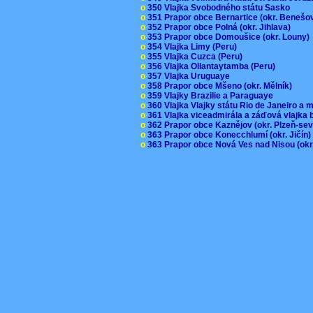
o
350 Vlajka Svobodného státu Sasko
o
351 Prapor obce Bernartice (okr. Beneš
o
352 Prapor obce Polná (okr. Jihlava)
o
353 Prapor obce Domoušice (okr. Louny
o
354 Vlajka Limy (Peru)
o
355 Vlajka Cuzca (Peru)
o
356 Vlajka Ollantaytamba (Peru)
o
357 Vlajka Uruguaye
o
358 Prapor obce Mšeno (okr. Mělník)
o
359 Vlajky Brazilie a Paraguaye
o
360 Vlajka Vlajky státu Rio de Janeiro a 
o
361 Vlajka viceadmirála a záďová vlajka
o
362 Prapor obce Kaznějov (okr. Plzeň-se
o
363 Prapor obce Konecchlumí (okr. Jičín
o
363 Prapor obce Nová Ves nad Nisou (okr