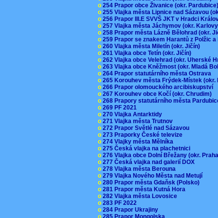
o
254 Prapor obce Živanice (okr. Pardubic
o
255 Vlajka města Lipnice nad Sázavou (o
o
256 Prapor III.E SVVŠ JKT v Hradci Král
o
257 Vlajka města Jáchymov (okr. Karlov
o
258 Prapor města Lázně Bělohrad (okr. J
o
259 Prapor se znakem Harantů z Polžic 
o
260 Vlajka města Miletín (okr. Jičín)
o
261 Vlajka obce Tetín (okr. Jičín)
o
262 Vlajka obce Velehrad (okr. Uherské H
o
263 Vlajka obce Kněžmost (okr. Mladá Bo
o
264 Prapor statutárního města Ostrava
o
265 Korouhev města Frýdek-Místek (okr.
o
266 Prapor olomouckého arcibiskupství
o
267 Korouhev obce Kočí (okr. Chrudim)
o
268 Prapory statutárního města Pardubi
o
269 PF 2021
o
270 Vlajka Antarktidy
o
271 Vlajka města Trutnov
o
272 Prapor Světlé nad Sázavou
o
273 Praporky České televize
o
274 Vlajky města Mělníka
o
275 Česká vlajka na plachetnici
o
276 Vlajka obce Dolní Břežany (okr. Pra
o
277 Česká vlajka nad galerií DOX
o
278 Vlajka města Berouna
o
279 Vlajka Nového Města nad Metují
o
280 Prapor města Gdaňsk (Polsko)
o
281 Prapor města Kutná Hora
o
282 Vlajka města Lovosice
o
283 PF 2022
o
284 Prapor Ukrajiny
o
285 Prapor Mongolska