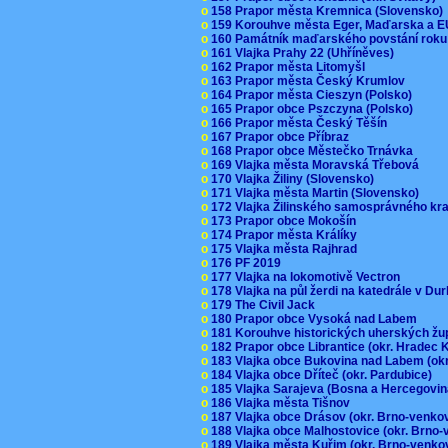
o
158 Prapor města Kremnica (Slovensko
o
159 Korouhve města Eger, Maďarska a 
o
160 Památník maďarského povstání roku
o
161 Vlajka Prahy 22 (Uhříněves)
o
162 Prapor města Litomyšl
o
163 Prapor města Český Krumlov
o
164 Prapor města Cieszyn (Polsko)
o
165 Prapor obce Pszczyna (Polsko)
o
166 Prapor města Český Těšín
o
167 Prapor obce Příbraz
o
168 Prapor obce Městečko Trnávka
o
169 Vlajka města Moravská Třebová
o
170 Vlajka Žiliny (Slovensko)
o
171 Vlajka města Martin (Slovensko)
o
172 Vlajka Žilinského samosprávného kr
o
173 Prapor obce Mokošín
o
174 Prapor města Králíky
o
175 Vlajka města Rajhrad
o
176 PF 2019
o
177 Vlajka na lokomotivě Vectron
o
178 Vlajka na půl žerdi na katedrále v D
o
179 The Civil Jack
o
180 Prapor obce Vysoká nad Labem
o
181 Korouhve historických uherských ž
o
182 Prapor obce Librantice (okr. Hradec 
o
183 Vlajka obce Bukovina nad Labem (ok
o
184 Vlajka obce Dříteč (okr. Pardubice)
o
185 Vlajka Sarajeva (Bosna a Hercegovi
o
186 Vlajka města Tišnov
o
187 Vlajka obce Drásov (okr. Brno-venk
o
188 Vlajka obce Malhostovice (okr. Brno
o
189 Vlajka města Kuřim (okr. Brno-venk