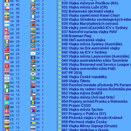
o
030 Vlajka městyse Pavlíkov (RA)
o
031 Vlajka města Luže (CR)
o
032 Bahamská obchodní vlajka
o
033 Vlajka společnosti Kwan Chart
o
034 Vlajka Střediska vexilologických inf
o
035 Vlajka Marshallových ostrovů
o
036 vlajky zemí účastníků ICV v Sydney
o
037 Námořní varianta vlajky FIAV
o
038 Bowman Flag
o
039 Obří australská vlajka
o
040 Vlajka města Sydney (Austrálie)
o
041 Vlajky na Dni australské vlajky
o
042 Vlajky na ICV v Sydney
o
043 Vlajka města Launceston (Austrálie)
o
044 Vlajka australského státu Tasmánie
o
045 Vlajka Returned and Service League 
o
046 Vlajka ostrovního státu Fidži
o
047 PF 2016
o
048 Vlajka České republiky
o
049 Vlajka Tibetu
o
050 Pamětní medaile předsedy PS Parla
o
051 Vlajka na radnici města Rožmitálu 
o
052 Vlajka města Dobříš
o
053 Vlajka města Ústí nad Orlicí
o
054 Prapory armád Pruska a Rakouska
o
055 Prapor ČSSD
o
056 Vlajka města Tachov
o
057 Prapory v Poličce (SY)
o
058 Pirátská vlajka v Hradci Králové
o
059 Plechová vlajka Česka
o
060 Vlajka Města Signagi (Gruzie)
o
061 Vlajky Vatikánu a Gruzie