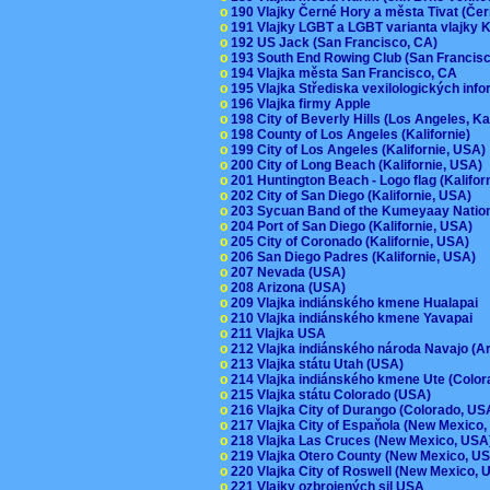
o
190 Vlajky Černé Hory a města Tivat (Če
o
191 Vlajky LGBT a LGBT varianta vlajky K
o
192 US Jack (San Francisco, CA)
o
193 South End Rowing Club (San Francis
o
194 Vlajka města San Francisco, CA
o
195 Vlajka Střediska vexilologických inf
o
196 Vlajka firmy Apple
o
198 City of Beverly Hills (Los Angeles, Ka
o
198 County of Los Angeles (Kalifornie)
o
199 City of Los Angeles (Kalifornie, USA
o
200 City of Long Beach (Kalifornie, USA)
o
201 Huntington Beach - Logo flag (Kalifo
o
202 City of San Diego (Kalifornie, USA)
o
203 Sycuan Band of the Kumeyaay Nation
o
204 Port of San Diego (Kalifornie, USA)
o
205 City of Coronado (Kalifornie, USA)
o
206 San Diego Padres (Kalifornie, USA)
o
207 Nevada (USA)
o
208 Arizona (USA)
o
209 Vlajka indiánského kmene Hualapai
o
210 Vlajka indiánského kmene Yavapai
o
211 Vlajka USA
o
212 Vlajka indiánského národa Navajo (A
o
213 Vlajka státu Utah (USA)
o
214 Vlajka indiánského kmene Ute (Colo
o
215 Vlajka státu Colorado (USA)
o
216 Vlajka City of Durango (Colorado, U
o
217 Vlajka City of Espaňola (New Mexico
o
218 Vlajka Las Cruces (New Mexico, US
o
219 Vlajka Otero County (New Mexico, 
o
220 Vlajka City of Roswell (New Mexico,
o
221 Vlajky ozbrojených sil USA