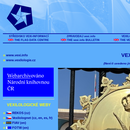
STŘEDISKO VEXI-INFORMACÍ
ZPRAVODAJ vexi.info
VEXIL
THE FLAG DATA CENTRE
THE vexi.info BULLETIN
THE VE
VE
o
www.vexi.info
o
www.vexilologie.cz
(Není-li uvedeno ji
VEXILOLOGICKÉ WEBY
o
REKOS (cz)
o
Vexilolognet (cz, en, es, fr)
o
FIAV (en)
o
FOTW (en)