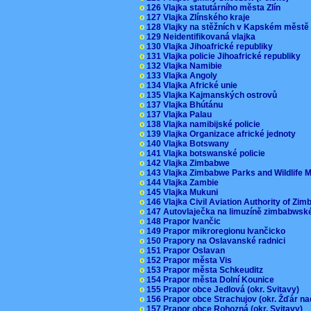
o
126 Vlajka statutárního města Zlín
o
127 Vlajka Zlínského kraje
o
128 Vlajky na stěžních v Kapském měst
o
129 Neidentifikovaná vlajka
o
130 Vlajka Jihoafrické republiky
o
131 Vlajka policie Jihoafrické republiky
o
132 Vlajka Namibie
o
133 Vlajka Angoly
o
134 Vlajka Africké unie
o
135 Vlajka Kajmanských ostrovů
o
137 Vlajka Bhútánu
o
137 Vlajka Palau
o
138 Vlajka namibijské policie
o
139 Vlajka Organizace africké jednoty
o
140 Vlajka Botswany
o
141 Vlajka botswanské policie
o
142 Vlajka Zimbabwe
o
143 Vlajka Zimbabwe Parks and Wildlife
o
144 Vlajka Zambie
o
145 Vlajka Mukuni
o
146 Vlajka Civil Aviation Authority of Z
o
147 Autovlaječka na limuzíně zimbabwsk
o
148 Prapor Ivančic
o
149 Prapor mikroregionu Ivančicko
o
150 Prapory na Oslavanské radnici
o
151 Prapor Oslavan
o
152 Prapor města Vis
o
153 Prapor města Schkeuditz
o
154 Prapor města Dolní Kounice
o
155 Prapor obce Jedlová (okr. Svitavy)
o
156 Prapor obce Strachujov (okr. Žďár n
o
157 Prapor obce Rohozná (okr. Svitavy)