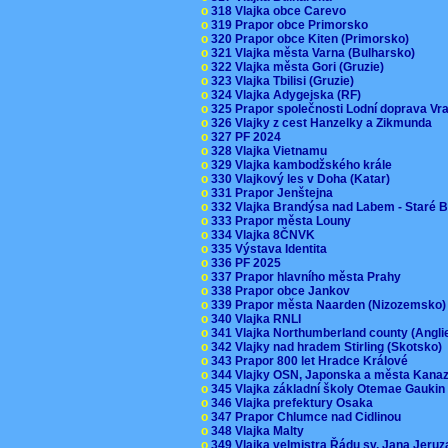
o
318 Vlajka obce Carevo
o
319 Prapor obce Primorsko
o
320 Prapor obce Kiten (Primorsko)
o
321 Vlajka města Varna (Bulharsko)
o
322 Vlajka města Gori (Gruzie)
o
323 Vlajka Tbilisi (Gruzie)
o
324 Vlajka Adygejska (RF)
o
325 Prapor společnosti Lodní doprava V
o
326 Vlajky z cest Hanzelky a Zikmunda
o
327 PF 2024
o
328 Vlajka Vietnamu
o
329 Vlajka kambodžského krále
o
330 Vlajkový les v Doha (Katar)
o
331 Prapor Jenštejna
o
332 Vlajka Brandýsa nad Labem - Staré 
o
333 Prapor města Louny
o
334 Vlajka 8ČNVK
o
335 Výstava Identita
o
336 PF 2025
o
337 Prapor hlavního města Prahy
o
338 Prapor obce Jankov
o
339 Prapor města Naarden (Nizozemsko
o
340 Vlajka RNLI
o
341 Vlajka Northumberland county (Angl
o
342 Vlajky nad hradem Stirling (Skotsko)
o
343 Prapor 800 let Hradce Králové
o
344 Vlajky OSN, Japonska a města Kan
o
345 Vlajka základní školy Otemae Gauki
o
346 Vlajka prefektury Osaka
o
347 Prapor Chlumce nad Cidlinou
o
348 Vlajka Malty
o
349 Vlajka velmistra Řádu sv. Jana Jer