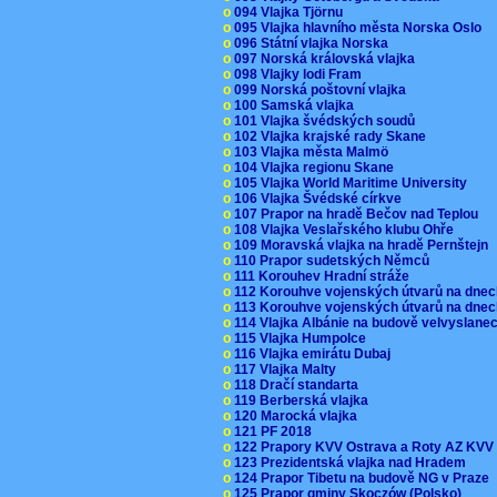
o
094 Vlajka Tjörnu
o
095 Vlajka hlavního města Norska Oslo
o
096 Státní vlajka Norska
o
097 Norská královská vlajka
o
098 Vlajky lodi Fram
o
099 Norská poštovní vlajka
o
100 Samská vlajka
o
101 Vlajka švédských soudů
o
102 Vlajka krajské rady Skane
o
103 Vlajka města Malmö
o
104 Vlajka regionu Skane
o
105 Vlajka World Maritime University
o
106 Vlajka Švédské církve
o
107 Prapor na hradě Bečov nad Teplou
o
108 Vlajka Veslařského klubu Ohře
o
109 Moravská vlajka na hradě Pernštejn
o
110 Prapor sudetských Němců
o
111 Korouhev Hradní stráže
o
112 Korouhve vojenských útvarů na dne
o
113 Korouhve vojenských útvarů na dne
o
114 Vlajka Albánie na budově velvyslane
o
115 Vlajka Humpolce
o
116 Vlajka emirátu Dubaj
o
117 Vlajka Malty
o
118 Dračí standarta
o
119 Berberská vlajka
o
120 Marocká vlajka
o
121 PF 2018
o
122 Prapory KVV Ostrava a Roty AZ KV
o
123 Prezidentská vlajka nad Hradem
o
124 Prapor Tibetu na budově NG v Praze
o
125 Prapor gminy Skoczów (Polsko)