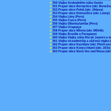
o
350 Vlajka Svobodného státu Sasko
o
351 Prapor obce Bernartice (okr. Beneš
o
352 Prapor obce Polná (okr. Jihlava)
o
353 Prapor obce Domoušice (okr. Louny
o
354 Vlajka Limy (Peru)
o
355 Vlajka Cuzca (Peru)
o
356 Vlajka Ollantaytamba (Peru)
o
357 Vlajka Uruguaye
o
358 Prapor obce Mšeno (okr. Mělník)
o
359 Vlajky Brazilie a Paraguaye
o
360 Vlajka Vlajky státu Rio de Janeiro a 
o
361 Vlajka viceadmirála a záďová vlajka
o
362 Prapor obce Kaznějov (okr. Plzeň-se
o
363 Prapor obce Konecchlumí (okr. Jičín
o
363 Prapor obce Nová Ves nad Nisou (okr