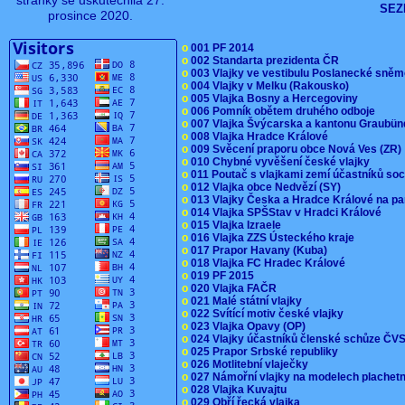
stránky se uskutečnila 27.
SEZ
prosince 2020.
o
001 PF 2014
o
002 Standarta prezidenta ČR
o
003 Vlajky ve vestibulu Poslanecké sn
o
004 Vlajky v Melku (Rakousko)
o
005 Vlajka Bosny a Hercegoviny
o
006 Pomník obětem druhého odboje
o
007 Vlajka Švýcarska a kantonu Graubü
o
008 Vlajka Hradce Králové
o
009 Svěcení praporu obce Nová Ves (ZR
o
010 Chybné vyvěšení české vlajky
o
011 Poutač s vlajkami zemí účastníků s
o
012 Vlajka obce Nedvězí (SY)
o
013 Vlajky Česka a Hradce Králové na pa
o
014 Vlajka SPŠStav v Hradci Králové
o
015 Vlajka Izraele
o
016 Vlajka ZZS Ústeckého kraje
o
017 Prapor Havany (Kuba)
o
018 Vlajka FC Hradec Králové
o
019 PF 2015
o
020 Vlajka FAČR
o
021 Malé státní vlajky
o
022 Svítící motiv české vlajky
o
023 Vlajka Opavy (OP)
o
024 Vlajky účastníků členské schůze Č
o
025 Prapor Srbské republiky
o
026 Motlitební vlaječky
o
027 Námořní vlajky na modelech plachet
o
028 Vlajka Kuvajtu
o
029 Obří řecká vlajka