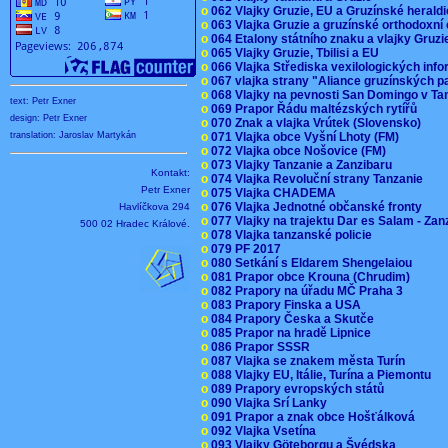
o
062 Vlajky Gruzie, EU a Gruzínské herald
o
063 Vlajka Gruzie a gruzínské orthodoxní
o
064 Etalony státního znaku a vlajky Gruz
o
065 Vlajky Gruzie, Tbilisi a EU
o
066 Vlajka Střediska vexilologických inf
o
067 vlajka strany "Aliance gruzínských p
o
068 Vlajky na pevnosti San Domingo v Ta
text: Petr Exner
o
069 Prapor Řádu maltézských rytířů
design: Petr Exner
o
070 Znak a vlajka Vrútek (Slovensko)
o
071 Vlajka obce Vyšní Lhoty (FM)
translation: Jaroslav Martykán
o
072 Vlajka obce Nošovice (FM)
o
073 Vlajky Tanzanie a Zanzibaru
Kontakt:
o
074 Vlajka Revoluční strany Tanzanie
Petr Exner
o
075 Vlajka CHADEMA
o
076 Vlajka Jednotné občanské fronty
Havlíčkova 294
o
077 Vlajky na trajektu Dar es Salam - Za
500 02 Hradec Králové.
o
078 Vlajka tanzanské policie
o
079 PF 2017
o
080 Setkání s Eldarem Shengelaiou
o
081 Prapor obce Krouna (Chrudim)
o
082 Prapory na úřadu MČ Praha 3
o
083 Prapory Finska a USA
o
084 Prapory Česka a Skutče
o
085 Prapor na hradě Lipnice
o
086 Prapor SSSR
o
087 Vlajka se znakem města Turín
o
088 Vlajky EU, Itálie, Turína a Piemontu
o
089 Prapory evropských států
o
090 Vlajka Srí Lanky
o
091 Prapor a znak obce Hošťálková
o
092 Vlajka Vsetína
o
093 Vlajky Göteborgu a Švédska