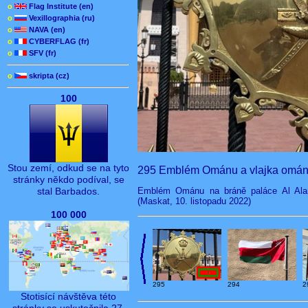
o
Flag Institute (en)
o
Vexillographia (ru)
o
NAVA (en)
o
CYBERFLAG (fr)
o
SFV (fr)
o
skripta (cz)
100
Stou zemí, odkud se na tyto
295 Emblém Ománu a vlajka omán
stránky někdo podíval, se
Emblém Ománu na bráně paláce Al Alam
stal Barbados.
(Maskat, 10. listopadu 2022)
100 000
295
294
2
Stotisící návštěva této