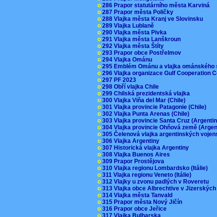
o
286 Prapor statutárního města Karviná
o
287 Prapor města Poličky
o
288 Vlajka města Kranj ve Slovinsku
o
289 Vlajka Lublaně
o
290 Vlajka města Pivka
o
291 Vlajka města Lanškroun
o
292 Vlajka města Štíty
o
293 Prapor obce Postřelmov
o
294 Vlajka Ománu
o
295 Emblém Ománu a vlajka ománského 
o
296 Vlajka organizace Gulf Cooperation
o
297 PF 2023
o
298 Obří vlajka Chile
o
299 Chilská prezidentská vlajka
o
300 Vlajka Viňa del Mar (Chile)
o
301 Vlajka provincie Patagonie (Chile)
o
302 Vlajka Punta Arenas (Chile)
o
303 Vlajka provincie Santa Cruz (Argenti
o
304 Vlajka provincie Ohňová země (Arge
o
305 Čelenová vlajka argentinských vojen
o
306 Vlajka Argentiny
o
307 Historická vlajka Argentiny
o
308 Vlajka Buenos Aires
o
309 Prapor Prostějova
o
310 Vlajka regionu Lombardsko (Itálie)
o
311 Vlajka regionu Veneto (Itálie)
o
312 Vlajky u zvonu padlých v Roveretu
o
313 Vlajka obce Albrechtive v Jizerskýc
o
314 Vlajka města Tanvald
o
315 Prapor města Nový Jičín
o
316 Prapor obce Jeřice
o
317 Vlajka Bulharska