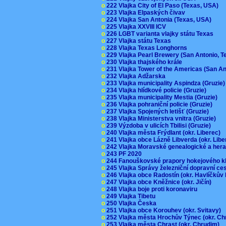
o
222 Vlajka City of El Paso (Texas, USA)
o
223 Vlajka Elpaských čivav
o
224 Vlajka San Antonia (Texas, USA)
o
225 Vlajka XXVIII ICV
o
226 LGBT varianta vlajky státu Texas
o
227 Vlajka státu Texas
o
228 Vlajka Texas Longhorns
o
229 Vlajka Pearl Brewery (San Antonio, 
o
230 Vlajka thajského krále
o
231 Vlajka Tower of the Americas (San A
o
232 Vlajka Adžarska
o
233 Vlajka municipality Aspindza (Gruzie
o
234 Vlajka hlídkové policie (Gruzie)
o
235 Vlajka municipality Mestia (Gruzie)
o
236 Vlajka pohraniční policie (Gruzie)
o
237 Vlajka Spojených letišť (Gruzie)
o
238 Vlajka Ministerstva vnitra (Gruzie)
o
239 Výzdoba v ulicích Tbilisi (Gruzie)
o
240 Vlajka města Frýdlant (okr. Liberec)
o
241 Vlajka obce Lázně Libverda (okr. Lib
o
242 Vlajka Moravské genealogické a hera
o
243 PF 2020
o
244 Fanouškovské prapory hokejového k
o
245 Vlajka Správy železniční dopravní c
o
246 Vlajka obce Radostín (okr. Havlíčkův
o
247 Vlajka obce Kněžnice (okr. Jičín)
o
248 Vlajka boje proti koronaviru
o
249 Vlajka Tibetu
o
250 Vlajka Česka
o
251 Vlajka obce Korouhev (okr. Svitavy)
o
252 Vlajka města Hrochův Týnec (okr. C
o
253 Vlajka města Chrast (okr. Chrudim)