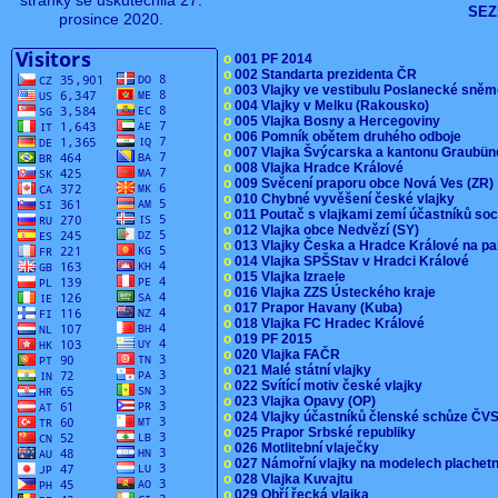
stránky se uskutečnila 27.
SEZ
prosince 2020.
o
001 PF 2014
o
002 Standarta prezidenta ČR
o
003 Vlajky ve vestibulu Poslanecké sn
o
004 Vlajky v Melku (Rakousko)
o
005 Vlajka Bosny a Hercegoviny
o
006 Pomník obětem druhého odboje
o
007 Vlajka Švýcarska a kantonu Graubü
o
008 Vlajka Hradce Králové
o
009 Svěcení praporu obce Nová Ves (ZR
o
010 Chybné vyvěšení české vlajky
o
011 Poutač s vlajkami zemí účastníků s
o
012 Vlajka obce Nedvězí (SY)
o
013 Vlajky Česka a Hradce Králové na pa
o
014 Vlajka SPŠStav v Hradci Králové
o
015 Vlajka Izraele
o
016 Vlajka ZZS Ústeckého kraje
o
017 Prapor Havany (Kuba)
o
018 Vlajka FC Hradec Králové
o
019 PF 2015
o
020 Vlajka FAČR
o
021 Malé státní vlajky
o
022 Svítící motiv české vlajky
o
023 Vlajka Opavy (OP)
o
024 Vlajky účastníků členské schůze Č
o
025 Prapor Srbské republiky
o
026 Motlitební vlaječky
o
027 Námořní vlajky na modelech plachet
o
028 Vlajka Kuvajtu
o
029 Obří řecká vlajka