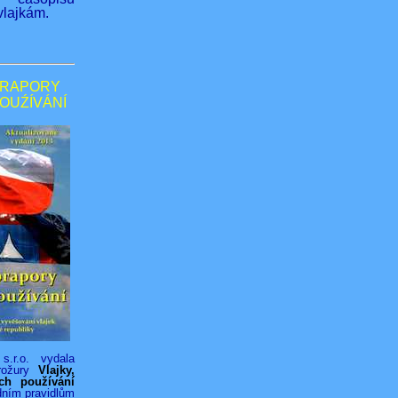
lajkám.
PRAPORY
POUŹÍVÁNÍ
s.r.o. vydala
rožury
Vlajky,
ich používání
dním pravidlům