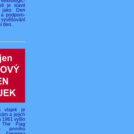
vexilologic-
ti je slavit
 jako Den
 a podporo-
yvěšování
í den.
 vlajek je
kám a jejich
na 1961 vyšlo
o The Flag
- prvního
 časopisu