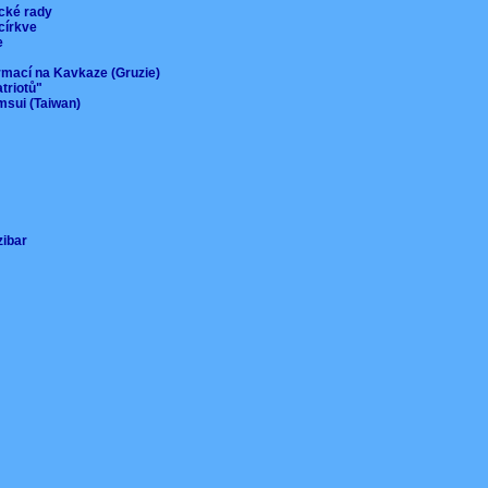
ické rady
 církve
ie
ormací na Kavkaze (Gruzie)
atriotů"
msui (Taiwan)
nzibar