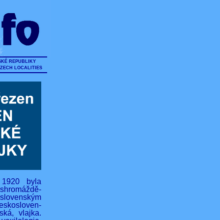
SKÉ REPUBLIKY
CZECH LOCALITIES
 1920 byla
hromáždě-
lovenským
eskosloven-
ská, vlajka.