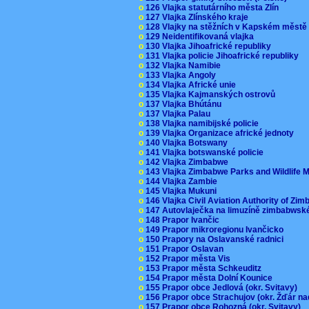
o
126 Vlajka statutárního města Zlín
o
127 Vlajka Zlínského kraje
o
128 Vlajky na stěžních v Kapském měst
o
129 Neidentifikovaná vlajka
o
130 Vlajka Jihoafrické republiky
o
131 Vlajka policie Jihoafrické republiky
o
132 Vlajka Namibie
o
133 Vlajka Angoly
o
134 Vlajka Africké unie
o
135 Vlajka Kajmanských ostrovů
o
137 Vlajka Bhútánu
o
137 Vlajka Palau
o
138 Vlajka namibijské policie
o
139 Vlajka Organizace africké jednoty
o
140 Vlajka Botswany
o
141 Vlajka botswanské policie
o
142 Vlajka Zimbabwe
o
143 Vlajka Zimbabwe Parks and Wildlife
o
144 Vlajka Zambie
o
145 Vlajka Mukuni
o
146 Vlajka Civil Aviation Authority of Z
o
147 Autovlaječka na limuzíně zimbabwsk
o
148 Prapor Ivančic
o
149 Prapor mikroregionu Ivančicko
o
150 Prapory na Oslavanské radnici
o
151 Prapor Oslavan
o
152 Prapor města Vis
o
153 Prapor města Schkeuditz
o
154 Prapor města Dolní Kounice
o
155 Prapor obce Jedlová (okr. Svitavy)
o
156 Prapor obce Strachujov (okr. Žďár n
o
157 Prapor obce Rohozná (okr. Svitavy)