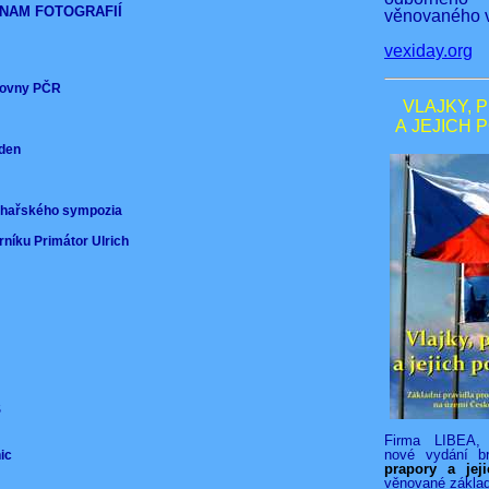
NAM FOTOGRAFIÍ
věnovaného v
vexiday.org
ěmovny PČR
VLAJKY, 
A JEJICH 
nden
)
ochařského sympozia
rníku Primátor Ulrich
VS
Firma LIBEA, 
nové vydání b
nic
prapory a jej
věnované zákla