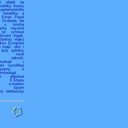
ní vlajek na
ubliky. Autory
 parlamentního
 heraldiku a
r Exner, Pavel
k Svoboda. Na
h s mnoha
ázky názorně
 se vyhnout
ování vlajek,
českou vlajku
jkou Evropské
 krajů, obcí i
 byly splněny
ky nově
ých zákonů.
bsahuje i
st vysvětlují
é pojmy a
rminologii.
ze objednat
vím E-Shopu
z), e-mailem
.cz), faxem
bo telefonicky