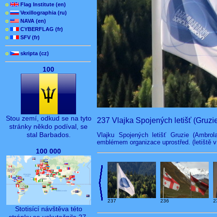
o
Flag Institute (en)
o
Vexillographia (ru)
o
NAVA (en)
o
CYBERFLAG (fr)
o
SFV (fr)
o
skripta (cz)
100
Stou zemí, odkud se na tyto
237 Vlajka Spojených letišť (Gruzi
stránky někdo podíval, se
stal Barbados.
Vlajku Spojených letišť Gruzie (Ambrolau
emblémem organizace uprostřed. (letiště v 
100 000
237
236
2
Stotisící návštěva této