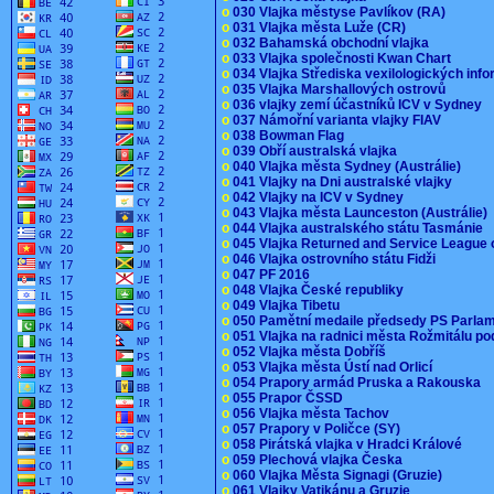
o
030 Vlajka městyse Pavlíkov (RA)
o
031 Vlajka města Luže (CR)
o
032 Bahamská obchodní vlajka
o
033 Vlajka společnosti Kwan Chart
o
034 Vlajka Střediska vexilologických inf
o
035 Vlajka Marshallových ostrovů
o
036 vlajky zemí účastníků ICV v Sydney
o
037 Námořní varianta vlajky FIAV
o
038 Bowman Flag
o
039 Obří australská vlajka
o
040 Vlajka města Sydney (Austrálie)
o
041 Vlajky na Dni australské vlajky
o
042 Vlajky na ICV v Sydney
o
043 Vlajka města Launceston (Austrálie)
o
044 Vlajka australského státu Tasmánie
o
045 Vlajka Returned and Service League 
o
046 Vlajka ostrovního státu Fidži
o
047 PF 2016
o
048 Vlajka České republiky
o
049 Vlajka Tibetu
o
050 Pamětní medaile předsedy PS Parla
o
051 Vlajka na radnici města Rožmitálu 
o
052 Vlajka města Dobříš
o
053 Vlajka města Ústí nad Orlicí
o
054 Prapory armád Pruska a Rakouska
o
055 Prapor ČSSD
o
056 Vlajka města Tachov
o
057 Prapory v Poličce (SY)
o
058 Pirátská vlajka v Hradci Králové
o
059 Plechová vlajka Česka
o
060 Vlajka Města Signagi (Gruzie)
o
061 Vlajky Vatikánu a Gruzie