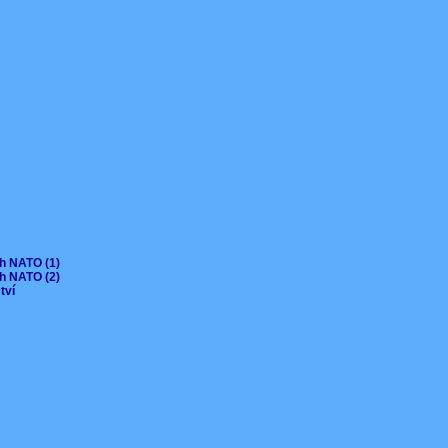
ch NATO (1)
ch NATO (2)
ctví
V