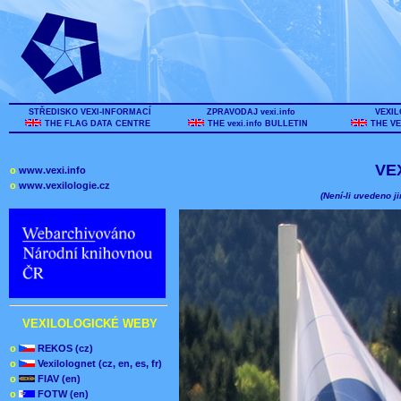
STŘEDISKO VEXI-INFORMACÍ
ZPRAVODAJ vexi.info
VEXIL
THE FLAG DATA CENTRE
THE vexi.info BULLETIN
THE VE
VE
o
www.vexi.info
o
www.vexilologie.cz
(Není-li uvedeno ji
VEXILOLOGICKÉ WEBY
o
REKOS (cz)
o
Vexilolognet (cz, en, es, fr)
o
FIAV (en)
o
FOTW (en)