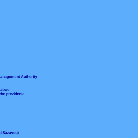
ě
 Management Authority
imbabwe
ého prezidenta
ad Sázavou)