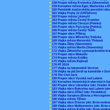
o
158 Prapor města Kremnica (Slovensko
o
159 Korouhve města Eger, Maďarska a 
o
160 Památník maďarského povstání roku
o
161 Vlajka Prahy 22 (Uhříněves)
o
162 Prapor města Litomyšl
o
163 Prapor města Český Krumlov
o
164 Prapor města Cieszyn (Polsko)
o
165 Prapor obce Pszczyna (Polsko)
o
166 Prapor města Český Těšín
o
167 Prapor obce Příbraz
o
168 Prapor obce Městečko Trnávka
o
169 Vlajka města Moravská Třebová
o
170 Vlajka Žiliny (Slovensko)
o
171 Vlajka města Martin (Slovensko)
o
172 Vlajka Žilinského samosprávného kr
o
173 Prapor obce Mokošín
o
174 Prapor města Králíky
o
175 Vlajka města Rajhrad
o
176 PF 2019
o
177 Vlajka na lokomotivě Vectron
o
178 Vlajka na půl žerdi na katedrále v D
o
179 The Civil Jack
o
180 Prapor obce Vysoká nad Labem
o
181 Korouhve historických uherských ž
o
182 Prapor obce Librantice (okr. Hradec 
o
183 Vlajka obce Bukovina nad Labem (ok
o
184 Vlajka obce Dříteč (okr. Pardubice)
o
185 Vlajka Sarajeva (Bosna a Hercegovi
o
186 Vlajka města Tišnov
o
187 Vlajka obce Drásov (okr. Brno-venk
o
188 Vlajka obce Malhostovice (okr. Brno
o
189 Vlajka města Kuřim (okr. Brno-venk