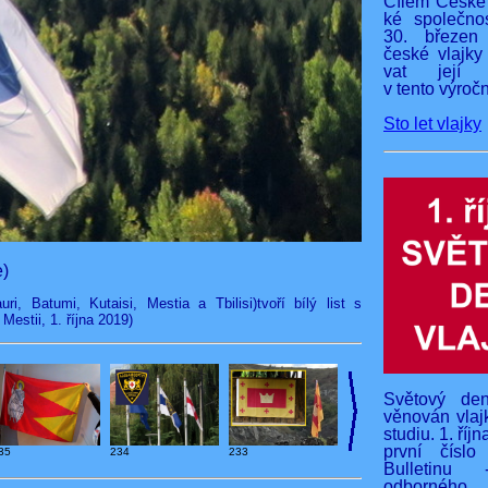
Cílem České 
ké společnos
30. březen
české vlajky
vat její v
v tento výročn
Sto let vlajky
e)
ri, Batumi, Kutaisi, Mestia a Tbilisi)tvoří bílý list s
Mestii, 1. října 2019)
Světový den
věnován vlaj
studiu. 1. říj
první čísl
35
234
233
Bulletinu 
odborného