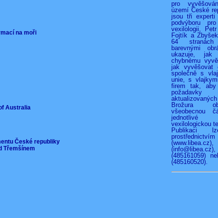
pro vyvěšová
území České rep
jsou tři experti
podvýboru pro
vexilologii, Pet
ormací na moři
Fojtík a Zbyše
64 stranác
barevnými obr
ukazuje, jak
chybnému vyvěš
jak vyvěšovat 
společně s vla
unie, s vlajkymi
firem tak, aby
požadav
aktualizovan
Brožura o
of Australia
všeobecnou čá
jednotliv
vexilologickou te
Publikaci l
prostřednict
mentu České republiky
(www.libea.c
pod Třemšínem
(info@libea
(485161059) ne
(485160520).