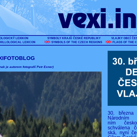
OLOGICKÝ LEXIKON
SYMBOLY KRAJŮ ČESKÉ REPUBLIKY
VLAJKY OBCÍ ČE
XILLOLOGICAL LEXICON
SYMBOLS OF THE CZECH REGIONS
FLAGS OF THE 
XIFOTOBLOG
nak je autorem fotografií Petr Exner)
30. března
Národním s
ním českos
schválena č
ská, nyní če