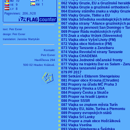
o
062 Vlajky Gruzie, EU a Gruzínské herald
o
063 Vlajka Gruzie a gruzínské orthodoxní
o
064 Etalony státního znaku a vlajky Gruz
o
065 Vlajky Gruzie, Tbilisi a EU
o
066 Vlajka Střediska vexilologických inf
o
067 vlajka strany "Aliance gruzínských p
o
068 Vlajky na pevnosti San Domingo v Ta
text: Petr Exner
o
069 Prapor Řádu maltézských rytířů
design: Petr Exner
o
070 Znak a vlajka Vrútek (Slovensko)
o
071 Vlajka obce Vyšní Lhoty (FM)
translation: Jaroslav Martykán
o
072 Vlajka obce Nošovice (FM)
o
073 Vlajky Tanzanie a Zanzibaru
Kontakt:
o
074 Vlajka Revoluční strany Tanzanie
Petr Exner
o
075 Vlajka CHADEMA
o
076 Vlajka Jednotné občanské fronty
Havlíčkova 294
o
077 Vlajky na trajektu Dar es Salam - Za
500 02 Hradec Králové.
o
078 Vlajka tanzanské policie
o
079 PF 2017
o
080 Setkání s Eldarem Shengelaiou
o
081 Prapor obce Krouna (Chrudim)
o
082 Prapory na úřadu MČ Praha 3
o
083 Prapory Finska a USA
o
084 Prapory Česka a Skutče
o
085 Prapor na hradě Lipnice
o
086 Prapor SSSR
o
087 Vlajka se znakem města Turín
o
088 Vlajky EU, Itálie, Turína a Piemontu
o
089 Prapory evropských států
o
090 Vlajka Srí Lanky
o
091 Prapor a znak obce Hošťálková
o
092 Vlajka Vsetína
o
093 Vlajky Göteborgu a Švédska