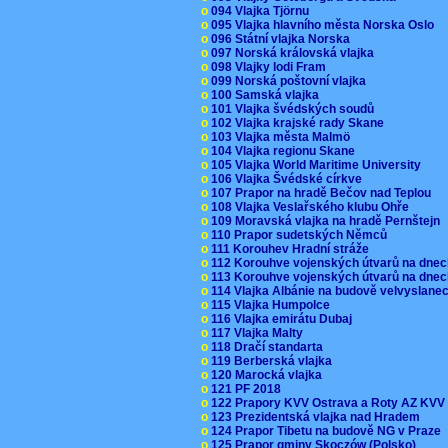
o
094 Vlajka Tjörnu
o
095 Vlajka hlavního města Norska Oslo
o
096 Státní vlajka Norska
o
097 Norská královská vlajka
o
098 Vlajky lodi Fram
o
099 Norská poštovní vlajka
o
100 Samská vlajka
o
101 Vlajka švédských soudů
o
102 Vlajka krajské rady Skane
o
103 Vlajka města Malmö
o
104 Vlajka regionu Skane
o
105 Vlajka World Maritime University
o
106 Vlajka Švédské církve
o
107 Prapor na hradě Bečov nad Teplou
o
108 Vlajka Veslařského klubu Ohře
o
109 Moravská vlajka na hradě Pernštejn
o
110 Prapor sudetských Němců
o
111 Korouhev Hradní stráže
o
112 Korouhve vojenských útvarů na dne
o
113 Korouhve vojenských útvarů na dne
o
114 Vlajka Albánie na budově velvyslane
o
115 Vlajka Humpolce
o
116 Vlajka emirátu Dubaj
o
117 Vlajka Malty
o
118 Dračí standarta
o
119 Berberská vlajka
o
120 Marocká vlajka
o
121 PF 2018
o
122 Prapory KVV Ostrava a Roty AZ KV
o
123 Prezidentská vlajka nad Hradem
o
124 Prapor Tibetu na budově NG v Praze
o
125 Prapor gminy Skoczów (Polsko)