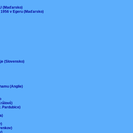
)
EU (Maďarsko)
 1956 v Egeru (Maďarsko)
aje (Slovensko)
urhamu (Anglie)
up
Králové)
r. Pardubice)
na)
ov)
-venkov)
ov)