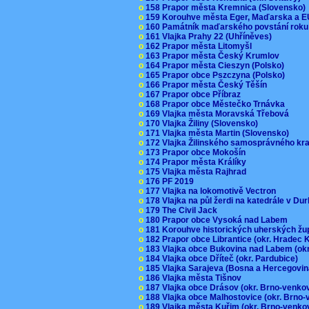
o
158 Prapor města Kremnica (Slovensko
o
159 Korouhve města Eger, Maďarska a 
o
160 Památník maďarského povstání roku
o
161 Vlajka Prahy 22 (Uhříněves)
o
162 Prapor města Litomyšl
o
163 Prapor města Český Krumlov
o
164 Prapor města Cieszyn (Polsko)
o
165 Prapor obce Pszczyna (Polsko)
o
166 Prapor města Český Těšín
o
167 Prapor obce Příbraz
o
168 Prapor obce Městečko Trnávka
o
169 Vlajka města Moravská Třebová
o
170 Vlajka Žiliny (Slovensko)
o
171 Vlajka města Martin (Slovensko)
o
172 Vlajka Žilinského samosprávného kr
o
173 Prapor obce Mokošín
o
174 Prapor města Králíky
o
175 Vlajka města Rajhrad
o
176 PF 2019
o
177 Vlajka na lokomotivě Vectron
o
178 Vlajka na půl žerdi na katedrále v D
o
179 The Civil Jack
o
180 Prapor obce Vysoká nad Labem
o
181 Korouhve historických uherských ž
o
182 Prapor obce Librantice (okr. Hradec 
o
183 Vlajka obce Bukovina nad Labem (ok
o
184 Vlajka obce Dříteč (okr. Pardubice)
o
185 Vlajka Sarajeva (Bosna a Hercegovi
o
186 Vlajka města Tišnov
o
187 Vlajka obce Drásov (okr. Brno-venk
o
188 Vlajka obce Malhostovice (okr. Brno
o
189 Vlajka města Kuřim (okr. Brno-venk