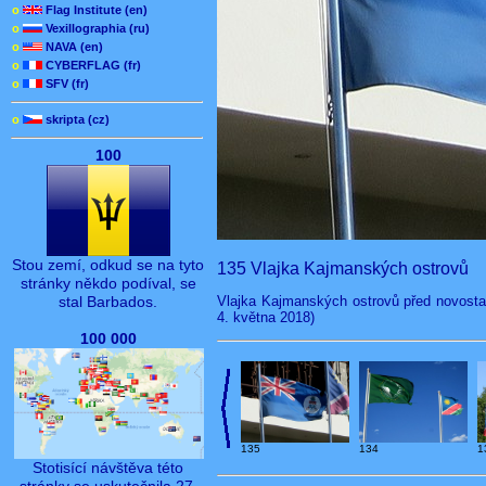
o
Flag Institute (en)
o
Vexillographia (ru)
o
NAVA (en)
o
CYBERFLAG (fr)
o
SFV (fr)
o
skripta (cz)
100
Stou zemí, odkud se na tyto
135 Vlajka Kajmanských ostrovů
stránky někdo podíval, se
Vlajka Kajmanských ostrovů před novosta
stal Barbados.
4. května 2018)
100 000
135
134
1
Stotisící návštěva této