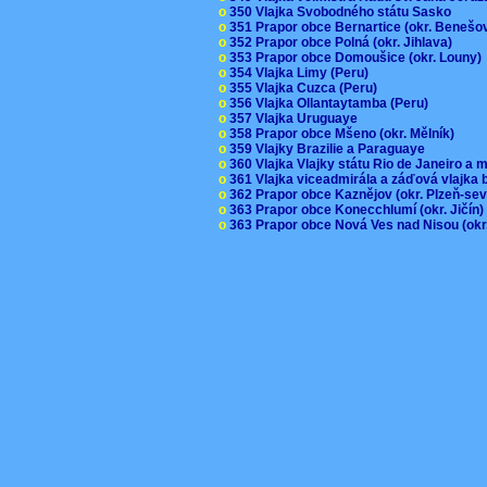
o
350 Vlajka Svobodného státu Sasko
o
351 Prapor obce Bernartice (okr. Beneš
o
352 Prapor obce Polná (okr. Jihlava)
o
353 Prapor obce Domoušice (okr. Louny
o
354 Vlajka Limy (Peru)
o
355 Vlajka Cuzca (Peru)
o
356 Vlajka Ollantaytamba (Peru)
o
357 Vlajka Uruguaye
o
358 Prapor obce Mšeno (okr. Mělník)
o
359 Vlajky Brazilie a Paraguaye
o
360 Vlajka Vlajky státu Rio de Janeiro a 
o
361 Vlajka viceadmirála a záďová vlajka
o
362 Prapor obce Kaznějov (okr. Plzeň-se
o
363 Prapor obce Konecchlumí (okr. Jičín
o
363 Prapor obce Nová Ves nad Nisou (okr