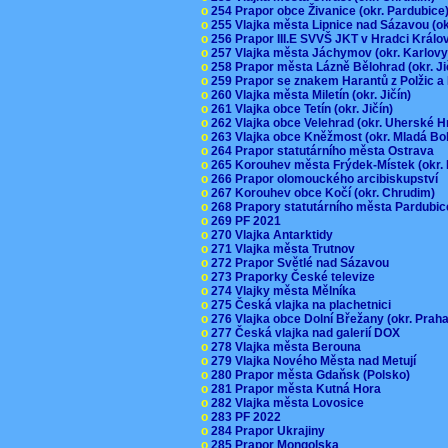
o
254 Prapor obce Živanice (okr. Pardubic
o
255 Vlajka města Lipnice nad Sázavou (o
o
256 Prapor III.E SVVŠ JKT v Hradci Král
o
257 Vlajka města Jáchymov (okr. Karlov
o
258 Prapor města Lázně Bělohrad (okr. J
o
259 Prapor se znakem Harantů z Polžic 
o
260 Vlajka města Miletín (okr. Jičín)
o
261 Vlajka obce Tetín (okr. Jičín)
o
262 Vlajka obce Velehrad (okr. Uherské H
o
263 Vlajka obce Kněžmost (okr. Mladá Bo
o
264 Prapor statutárního města Ostrava
o
265 Korouhev města Frýdek-Místek (okr.
o
266 Prapor olomouckého arcibiskupství
o
267 Korouhev obce Kočí (okr. Chrudim)
o
268 Prapory statutárního města Pardubi
o
269 PF 2021
o
270 Vlajka Antarktidy
o
271 Vlajka města Trutnov
o
272 Prapor Světlé nad Sázavou
o
273 Praporky České televize
o
274 Vlajky města Mělníka
o
275 Česká vlajka na plachetnici
o
276 Vlajka obce Dolní Břežany (okr. Pra
o
277 Česká vlajka nad galerií DOX
o
278 Vlajka města Berouna
o
279 Vlajka Nového Města nad Metují
o
280 Prapor města Gdaňsk (Polsko)
o
281 Prapor města Kutná Hora
o
282 Vlajka města Lovosice
o
283 PF 2022
o
284 Prapor Ukrajiny
o
285 Prapor Mongolska