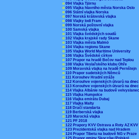
o
094 Vlajka Tjörnu
o
095 Vlajka hlavního města Norska Oslo
o
096 Státní vlajka Norska
o
097 Norská královská vlajka
o
098 Vlajky lodi Fram
o
099 Norská poštovní vlajka
o
100 Samská vlajka
o
101 Vlajka švédských soudů
o
102 Vlajka krajské rady Skane
o
103 Vlajka města Malmö
o
104 Vlajka regionu Skane
o
105 Vlajka World Maritime University
o
106 Vlajka Švédské církve
o
107 Prapor na hradě Bečov nad Teplou
o
108 Vlajka Veslařského klubu Ohře
o
109 Moravská vlajka na hradě Pernštejn
o
110 Prapor sudetských Němců
o
111 Korouhev Hradní stráže
o
112 Korouhve vojenských útvarů na dne
o
113 Korouhve vojenských útvarů na dne
o
114 Vlajka Albánie na budově velvyslane
o
115 Vlajka Humpolce
o
116 Vlajka emirátu Dubaj
o
117 Vlajka Malty
o
118 Dračí standarta
o
119 Berberská vlajka
o
120 Marocká vlajka
o
121 PF 2018
o
122 Prapory KVV Ostrava a Roty AZ KV
o
123 Prezidentská vlajka nad Hradem
o
124 Prapor Tibetu na budově NG v Praze
o
125 Prapor gminy Skoczów (Polsko)