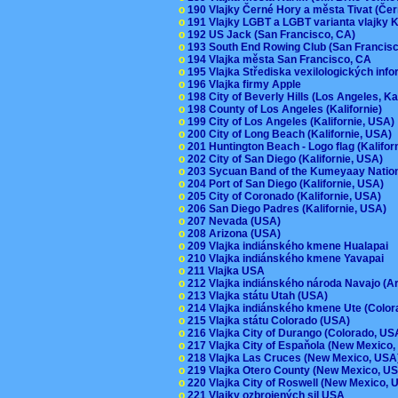
o
190 Vlajky Černé Hory a města Tivat (Če
o
191 Vlajky LGBT a LGBT varianta vlajky K
o
192 US Jack (San Francisco, CA)
o
193 South End Rowing Club (San Francis
o
194 Vlajka města San Francisco, CA
o
195 Vlajka Střediska vexilologických inf
o
196 Vlajka firmy Apple
o
198 City of Beverly Hills (Los Angeles, Ka
o
198 County of Los Angeles (Kalifornie)
o
199 City of Los Angeles (Kalifornie, USA
o
200 City of Long Beach (Kalifornie, USA)
o
201 Huntington Beach - Logo flag (Kalifo
o
202 City of San Diego (Kalifornie, USA)
o
203 Sycuan Band of the Kumeyaay Nation
o
204 Port of San Diego (Kalifornie, USA)
o
205 City of Coronado (Kalifornie, USA)
o
206 San Diego Padres (Kalifornie, USA)
o
207 Nevada (USA)
o
208 Arizona (USA)
o
209 Vlajka indiánského kmene Hualapai
o
210 Vlajka indiánského kmene Yavapai
o
211 Vlajka USA
o
212 Vlajka indiánského národa Navajo (A
o
213 Vlajka státu Utah (USA)
o
214 Vlajka indiánského kmene Ute (Colo
o
215 Vlajka státu Colorado (USA)
o
216 Vlajka City of Durango (Colorado, U
o
217 Vlajka City of Espaňola (New Mexico
o
218 Vlajka Las Cruces (New Mexico, US
o
219 Vlajka Otero County (New Mexico, 
o
220 Vlajka City of Roswell (New Mexico,
o
221 Vlajky ozbrojených sil USA