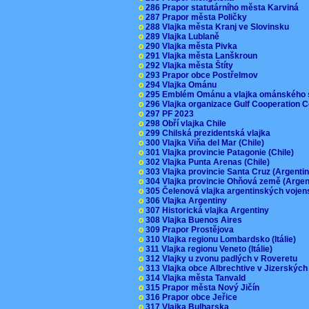
o
286 Prapor statutárního města Karviná
o
287 Prapor města Poličky
o
288 Vlajka města Kranj ve Slovinsku
o
289 Vlajka Lublaně
o
290 Vlajka města Pivka
o
291 Vlajka města Lanškroun
o
292 Vlajka města Štíty
o
293 Prapor obce Postřelmov
o
294 Vlajka Ománu
o
295 Emblém Ománu a vlajka ománského 
o
296 Vlajka organizace Gulf Cooperation
o
297 PF 2023
o
298 Obří vlajka Chile
o
299 Chilská prezidentská vlajka
o
300 Vlajka Viňa del Mar (Chile)
o
301 Vlajka provincie Patagonie (Chile)
o
302 Vlajka Punta Arenas (Chile)
o
303 Vlajka provincie Santa Cruz (Argenti
o
304 Vlajka provincie Ohňová země (Arge
o
305 Čelenová vlajka argentinských vojen
o
306 Vlajka Argentiny
o
307 Historická vlajka Argentiny
o
308 Vlajka Buenos Aires
o
309 Prapor Prostějova
o
310 Vlajka regionu Lombardsko (Itálie)
o
311 Vlajka regionu Veneto (Itálie)
o
312 Vlajky u zvonu padlých v Roveretu
o
313 Vlajka obce Albrechtive v Jizerskýc
o
314 Vlajka města Tanvald
o
315 Prapor města Nový Jičín
o
316 Prapor obce Jeřice
o
317 Vlajka Bulharska