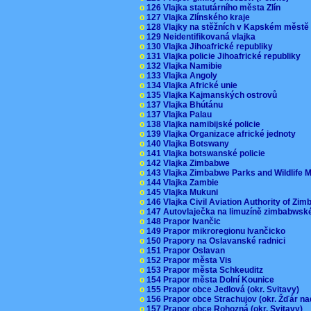
o
126 Vlajka statutárního města Zlín
o
127 Vlajka Zlínského kraje
o
128 Vlajky na stěžních v Kapském měst
o
129 Neidentifikovaná vlajka
o
130 Vlajka Jihoafrické republiky
o
131 Vlajka policie Jihoafrické republiky
o
132 Vlajka Namibie
o
133 Vlajka Angoly
o
134 Vlajka Africké unie
o
135 Vlajka Kajmanských ostrovů
o
137 Vlajka Bhútánu
o
137 Vlajka Palau
o
138 Vlajka namibijské policie
o
139 Vlajka Organizace africké jednoty
o
140 Vlajka Botswany
o
141 Vlajka botswanské policie
o
142 Vlajka Zimbabwe
o
143 Vlajka Zimbabwe Parks and Wildlife
o
144 Vlajka Zambie
o
145 Vlajka Mukuni
o
146 Vlajka Civil Aviation Authority of Z
o
147 Autovlaječka na limuzíně zimbabwsk
o
148 Prapor Ivančic
o
149 Prapor mikroregionu Ivančicko
o
150 Prapory na Oslavanské radnici
o
151 Prapor Oslavan
o
152 Prapor města Vis
o
153 Prapor města Schkeuditz
o
154 Prapor města Dolní Kounice
o
155 Prapor obce Jedlová (okr. Svitavy)
o
156 Prapor obce Strachujov (okr. Žďár n
o
157 Prapor obce Rohozná (okr. Svitavy)