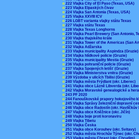
o
222 Vlajka City of El Paso (Texas, USA)
o
223 Vlajka Elpaských čivav
o
224 Vlajka San Antonia (Texas, USA)
o
225 Vlajka XXVIII ICV
o
226 LGBT varianta vlajky státu Texas
o
227 Vlajka státu Texas
o
228 Vlajka Texas Longhorns
o
229 Vlajka Pearl Brewery (San Antonio, 
o
230 Vlajka thajského krále
o
231 Vlajka Tower of the Americas (San A
o
232 Vlajka Adžarska
o
233 Vlajka municipality Aspindza (Gruzie
o
234 Vlajka hlídkové policie (Gruzie)
o
235 Vlajka municipality Mestia (Gruzie)
o
236 Vlajka pohraniční policie (Gruzie)
o
237 Vlajka Spojených letišť (Gruzie)
o
238 Vlajka Ministerstva vnitra (Gruzie)
o
239 Výzdoba v ulicích Tbilisi (Gruzie)
o
240 Vlajka města Frýdlant (okr. Liberec)
o
241 Vlajka obce Lázně Libverda (okr. Lib
o
242 Vlajka Moravské genealogické a hera
o
243 PF 2020
o
244 Fanouškovské prapory hokejového k
o
245 Vlajka Správy železniční dopravní c
o
246 Vlajka obce Radostín (okr. Havlíčkův
o
247 Vlajka obce Kněžnice (okr. Jičín)
o
248 Vlajka boje proti koronaviru
o
249 Vlajka Tibetu
o
250 Vlajka Česka
o
251 Vlajka obce Korouhev (okr. Svitavy)
o
252 Vlajka města Hrochův Týnec (okr. C
o
253 Vlajka města Chrast (okr. Chrudim)