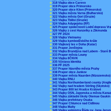
o
318 Vlajka obce Carevo
o
319 Prapor obce Primorsko
o
320 Prapor obce Kiten (Primorsko)
o
321 Vlajka města Varna (Bulharsko)
o
322 Vlajka města Gori (Gruzie)
o
323 Vlajka Tbilisi (Gruzie)
o
324 Vlajka Adygejska (RF)
o
325 Prapor společnosti Lodní doprava V
o
326 Vlajky z cest Hanzelky a Zikmunda
o
327 PF 2024
o
328 Vlajka Vietnamu
o
329 Vlajka kambodžského krále
o
330 Vlajkový les v Doha (Katar)
o
331 Prapor Jenštejna
o
332 Vlajka Brandýsa nad Labem - Staré 
o
333 Prapor města Louny
o
334 Vlajka 8ČNVK
o
335 Výstava Identita
o
336 PF 2025
o
337 Prapor hlavního města Prahy
o
338 Prapor obce Jankov
o
339 Prapor města Naarden (Nizozemsko
o
340 Vlajka RNLI
o
341 Vlajka Northumberland county (Angl
o
342 Vlajky nad hradem Stirling (Skotsko)
o
343 Prapor 800 let Hradce Králové
o
344 Vlajky OSN, Japonska a města Kan
o
345 Vlajka základní školy Otemae Gauki
o
346 Vlajka prefektury Osaka
o
347 Prapor Chlumce nad Cidlinou
o
348 Vlajka Malty
o
349 Vlajka velmistra Řádu sv. Jana Jer