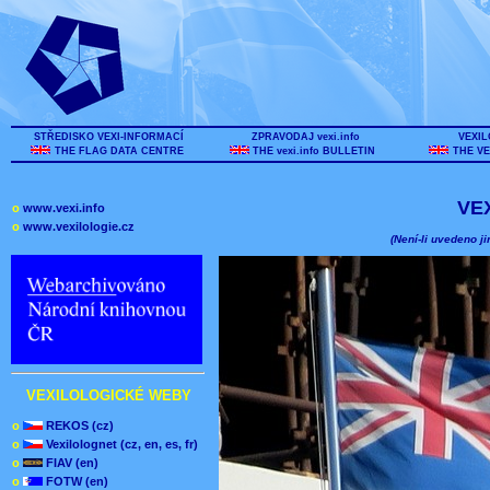
STŘEDISKO VEXI-INFORMACÍ
ZPRAVODAJ vexi.info
VEXIL
THE FLAG DATA CENTRE
THE vexi.info BULLETIN
THE VE
VE
o
www.vexi.info
o
www.vexilologie.cz
(Není-li uvedeno ji
VEXILOLOGICKÉ WEBY
o
REKOS (cz)
o
Vexilolognet (cz, en, es, fr)
o
FIAV (en)
o
FOTW (en)