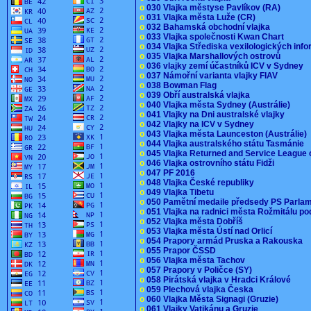
o
030 Vlajka městyse Pavlíkov (RA)
o
031 Vlajka města Luže (CR)
o
032 Bahamská obchodní vlajka
o
033 Vlajka společnosti Kwan Chart
o
034 Vlajka Střediska vexilologických inf
o
035 Vlajka Marshallových ostrovů
o
036 vlajky zemí účastníků ICV v Sydney
o
037 Námořní varianta vlajky FIAV
o
038 Bowman Flag
o
039 Obří australská vlajka
o
040 Vlajka města Sydney (Austrálie)
o
041 Vlajky na Dni australské vlajky
o
042 Vlajky na ICV v Sydney
o
043 Vlajka města Launceston (Austrálie)
o
044 Vlajka australského státu Tasmánie
o
045 Vlajka Returned and Service League 
o
046 Vlajka ostrovního státu Fidži
o
047 PF 2016
o
048 Vlajka České republiky
o
049 Vlajka Tibetu
o
050 Pamětní medaile předsedy PS Parla
o
051 Vlajka na radnici města Rožmitálu 
o
052 Vlajka města Dobříš
o
053 Vlajka města Ústí nad Orlicí
o
054 Prapory armád Pruska a Rakouska
o
055 Prapor ČSSD
o
056 Vlajka města Tachov
o
057 Prapory v Poličce (SY)
o
058 Pirátská vlajka v Hradci Králové
o
059 Plechová vlajka Česka
o
060 Vlajka Města Signagi (Gruzie)
o
061 Vlajky Vatikánu a Gruzie