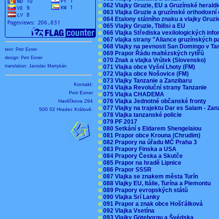
o
062 Vlajky Gruzie, EU a Gruzínské herald
o
063 Vlajka Gruzie a gruzínské orthodoxní
o
064 Etalony státního znaku a vlajky Gruz
o
065 Vlajky Gruzie, Tbilisi a EU
o
066 Vlajka Střediska vexilologických inf
o
067 vlajka strany "Aliance gruzínských p
o
068 Vlajky na pevnosti San Domingo v Ta
text: Petr Exner
o
069 Prapor Řádu maltézských rytířů
design: Petr Exner
o
070 Znak a vlajka Vrútek (Slovensko)
o
071 Vlajka obce Vyšní Lhoty (FM)
translation: Jaroslav Martykán
o
072 Vlajka obce Nošovice (FM)
o
073 Vlajky Tanzanie a Zanzibaru
Kontakt:
o
074 Vlajka Revoluční strany Tanzanie
Petr Exner
o
075 Vlajka CHADEMA
o
076 Vlajka Jednotné občanské fronty
Havlíčkova 294
o
077 Vlajky na trajektu Dar es Salam - Za
500 02 Hradec Králové.
o
078 Vlajka tanzanské policie
o
079 PF 2017
o
080 Setkání s Eldarem Shengelaiou
o
081 Prapor obce Krouna (Chrudim)
o
082 Prapory na úřadu MČ Praha 3
o
083 Prapory Finska a USA
o
084 Prapory Česka a Skutče
o
085 Prapor na hradě Lipnice
o
086 Prapor SSSR
o
087 Vlajka se znakem města Turín
o
088 Vlajky EU, Itálie, Turína a Piemontu
o
089 Prapory evropských států
o
090 Vlajka Srí Lanky
o
091 Prapor a znak obce Hošťálková
o
092 Vlajka Vsetína
o
093 Vlajky Göteborgu a Švédska