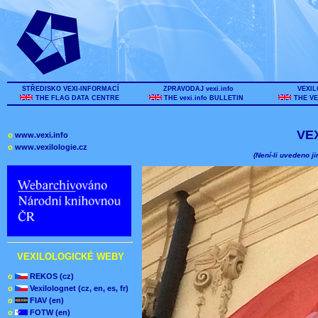
STŘEDISKO VEXI-INFORMACÍ
ZPRAVODAJ vexi.info
VEXIL
THE FLAG DATA CENTRE
THE vexi.info BULLETIN
THE VE
VE
o
www.vexi.info
o
www.vexilologie.cz
(Není-li uvedeno ji
VEXILOLOGICKÉ WEBY
o
REKOS (cz)
o
Vexilolognet (cz, en, es, fr)
o
FIAV (en)
o
FOTW (en)