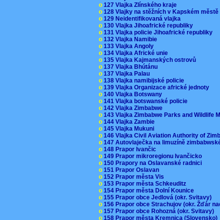
o
127 Vlajka Zlínského kraje
o
128 Vlajky na stěžních v Kapském měst
o
129 Neidentifikovaná vlajka
o
130 Vlajka Jihoafrické republiky
o
131 Vlajka policie Jihoafrické republiky
o
132 Vlajka Namibie
o
133 Vlajka Angoly
o
134 Vlajka Africké unie
o
135 Vlajka Kajmanských ostrovů
o
137 Vlajka Bhútánu
o
137 Vlajka Palau
o
138 Vlajka namibijské policie
o
139 Vlajka Organizace africké jednoty
o
140 Vlajka Botswany
o
141 Vlajka botswanské policie
o
142 Vlajka Zimbabwe
o
143 Vlajka Zimbabwe Parks and Wildlife
o
144 Vlajka Zambie
o
145 Vlajka Mukuni
o
146 Vlajka Civil Aviation Authority of Z
o
147 Autovlaječka na limuzíně zimbabwsk
o
148 Prapor Ivančic
o
149 Prapor mikroregionu Ivančicko
o
150 Prapory na Oslavanské radnici
o
151 Prapor Oslavan
o
152 Prapor města Vis
o
153 Prapor města Schkeuditz
o
154 Prapor města Dolní Kounice
o
155 Prapor obce Jedlová (okr. Svitavy)
o
156 Prapor obce Strachujov (okr. Žďár n
o
157 Prapor obce Rohozná (okr. Svitavy)
o
158 Prapor města Kremnica (Slovensko