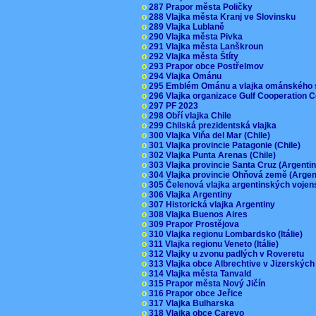
o
287 Prapor města Poličky
o
288 Vlajka města Kranj ve Slovinsku
o
289 Vlajka Lublaně
o
290 Vlajka města Pivka
o
291 Vlajka města Lanškroun
o
292 Vlajka města Štíty
o
293 Prapor obce Postřelmov
o
294 Vlajka Ománu
o
295 Emblém Ománu a vlajka ománského 
o
296 Vlajka organizace Gulf Cooperation
o
297 PF 2023
o
298 Obří vlajka Chile
o
299 Chilská prezidentská vlajka
o
300 Vlajka Viňa del Mar (Chile)
o
301 Vlajka provincie Patagonie (Chile)
o
302 Vlajka Punta Arenas (Chile)
o
303 Vlajka provincie Santa Cruz (Argenti
o
304 Vlajka provincie Ohňová země (Arge
o
305 Čelenová vlajka argentinských vojen
o
306 Vlajka Argentiny
o
307 Historická vlajka Argentiny
o
308 Vlajka Buenos Aires
o
309 Prapor Prostějova
o
310 Vlajka regionu Lombardsko (Itálie)
o
311 Vlajka regionu Veneto (Itálie)
o
312 Vlajky u zvonu padlých v Roveretu
o
313 Vlajka obce Albrechtive v Jizerskýc
o
314 Vlajka města Tanvald
o
315 Prapor města Nový Jičín
o
316 Prapor obce Jeřice
o
317 Vlajka Bulharska
o
318 Vlajka obce Carevo