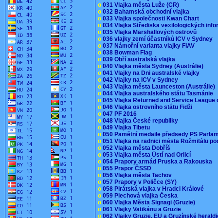
o
031 Vlajka města Luže (CR)
o
032 Bahamská obchodní vlajka
o
033 Vlajka společnosti Kwan Chart
o
034 Vlajka Střediska vexilologických inf
o
035 Vlajka Marshallových ostrovů
o
036 vlajky zemí účastníků ICV v Sydney
o
037 Námořní varianta vlajky FIAV
o
038 Bowman Flag
o
039 Obří australská vlajka
o
040 Vlajka města Sydney (Austrálie)
o
041 Vlajky na Dni australské vlajky
o
042 Vlajky na ICV v Sydney
o
043 Vlajka města Launceston (Austrálie)
o
044 Vlajka australského státu Tasmánie
o
045 Vlajka Returned and Service League 
o
046 Vlajka ostrovního státu Fidži
o
047 PF 2016
o
048 Vlajka České republiky
o
049 Vlajka Tibetu
o
050 Pamětní medaile předsedy PS Parla
o
051 Vlajka na radnici města Rožmitálu 
o
052 Vlajka města Dobříš
o
053 Vlajka města Ústí nad Orlicí
o
054 Prapory armád Pruska a Rakouska
o
055 Prapor ČSSD
o
056 Vlajka města Tachov
o
057 Prapory v Poličce (SY)
o
058 Pirátská vlajka v Hradci Králové
o
059 Plechová vlajka Česka
o
060 Vlajka Města Signagi (Gruzie)
o
061 Vlajky Vatikánu a Gruzie
o
062 Vlajky Gruzie, EU a Gruzínské herald