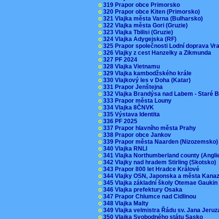
o
319 Prapor obce Primorsko
o
320 Prapor obce Kiten (Primorsko)
o
321 Vlajka města Varna (Bulharsko)
o
322 Vlajka města Gori (Gruzie)
o
323 Vlajka Tbilisi (Gruzie)
o
324 Vlajka Adygejska (RF)
o
325 Prapor společnosti Lodní doprava V
o
326 Vlajky z cest Hanzelky a Zikmunda
o
327 PF 2024
o
328 Vlajka Vietnamu
o
329 Vlajka kambodžského krále
o
330 Vlajkový les v Doha (Katar)
o
331 Prapor Jenštejna
o
332 Vlajka Brandýsa nad Labem - Staré 
o
333 Prapor města Louny
o
334 Vlajka 8ČNVK
o
335 Výstava Identita
o
336 PF 2025
o
337 Prapor hlavního města Prahy
o
338 Prapor obce Jankov
o
339 Prapor města Naarden (Nizozemsko
o
340 Vlajka RNLI
o
341 Vlajka Northumberland county (Angl
o
342 Vlajky nad hradem Stirling (Skotsko)
o
343 Prapor 800 let Hradce Králové
o
344 Vlajky OSN, Japonska a města Kan
o
345 Vlajka základní školy Otemae Gauki
o
346 Vlajka prefektury Osaka
o
347 Prapor Chlumce nad Cidlinou
o
348 Vlajka Malty
o
349 Vlajka velmistra Řádu sv. Jana Jer
o
350 Vlajka Svobodného státu Sasko