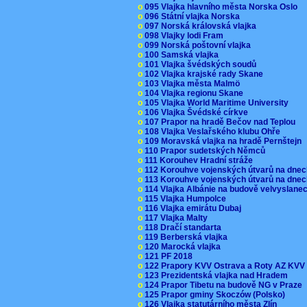
o
095 Vlajka hlavního města Norska Oslo
o
096 Státní vlajka Norska
o
097 Norská královská vlajka
o
098 Vlajky lodi Fram
o
099 Norská poštovní vlajka
o
100 Samská vlajka
o
101 Vlajka švédských soudů
o
102 Vlajka krajské rady Skane
o
103 Vlajka města Malmö
o
104 Vlajka regionu Skane
o
105 Vlajka World Maritime University
o
106 Vlajka Švédské církve
o
107 Prapor na hradě Bečov nad Teplou
o
108 Vlajka Veslařského klubu Ohře
o
109 Moravská vlajka na hradě Pernštejn
o
110 Prapor sudetských Němců
o
111 Korouhev Hradní stráže
o
112 Korouhve vojenských útvarů na dne
o
113 Korouhve vojenských útvarů na dne
o
114 Vlajka Albánie na budově velvyslane
o
115 Vlajka Humpolce
o
116 Vlajka emirátu Dubaj
o
117 Vlajka Malty
o
118 Dračí standarta
o
119 Berberská vlajka
o
120 Marocká vlajka
o
121 PF 2018
o
122 Prapory KVV Ostrava a Roty AZ KV
o
123 Prezidentská vlajka nad Hradem
o
124 Prapor Tibetu na budově NG v Praze
o
125 Prapor gminy Skoczów (Polsko)
o
126 Vlajka statutárního města Zlín