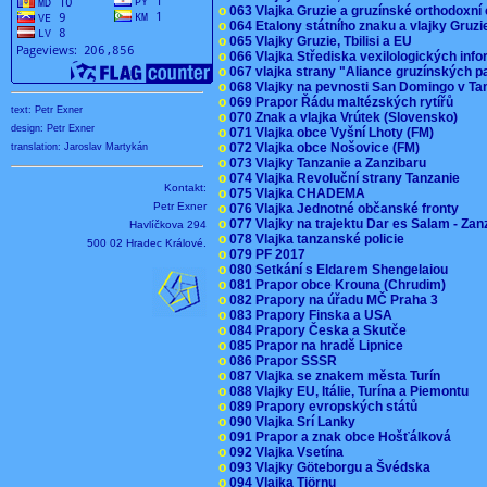
o
063 Vlajka Gruzie a gruzínské orthodoxní
o
064 Etalony státního znaku a vlajky Gruz
o
065 Vlajky Gruzie, Tbilisi a EU
o
066 Vlajka Střediska vexilologických inf
o
067 vlajka strany "Aliance gruzínských p
o
068 Vlajky na pevnosti San Domingo v Ta
o
069 Prapor Řádu maltézských rytířů
text: Petr Exner
o
070 Znak a vlajka Vrútek (Slovensko)
design: Petr Exner
o
071 Vlajka obce Vyšní Lhoty (FM)
o
072 Vlajka obce Nošovice (FM)
translation: Jaroslav Martykán
o
073 Vlajky Tanzanie a Zanzibaru
o
074 Vlajka Revoluční strany Tanzanie
Kontakt:
o
075 Vlajka CHADEMA
Petr Exner
o
076 Vlajka Jednotné občanské fronty
o
077 Vlajky na trajektu Dar es Salam - Za
Havlíčkova 294
o
078 Vlajka tanzanské policie
500 02 Hradec Králové.
o
079 PF 2017
o
080 Setkání s Eldarem Shengelaiou
o
081 Prapor obce Krouna (Chrudim)
o
082 Prapory na úřadu MČ Praha 3
o
083 Prapory Finska a USA
o
084 Prapory Česka a Skutče
o
085 Prapor na hradě Lipnice
o
086 Prapor SSSR
o
087 Vlajka se znakem města Turín
o
088 Vlajky EU, Itálie, Turína a Piemontu
o
089 Prapory evropských států
o
090 Vlajka Srí Lanky
o
091 Prapor a znak obce Hošťálková
o
092 Vlajka Vsetína
o
093 Vlajky Göteborgu a Švédska
o
094 Vlajka Tjörnu