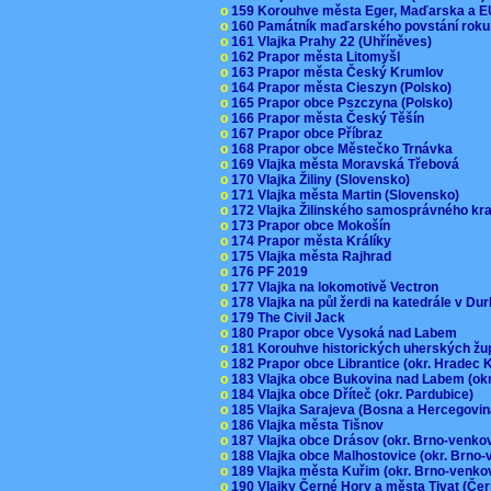
o
159 Korouhve města Eger, Maďarska a 
o
160 Památník maďarského povstání roku
o
161 Vlajka Prahy 22 (Uhříněves)
o
162 Prapor města Litomyšl
o
163 Prapor města Český Krumlov
o
164 Prapor města Cieszyn (Polsko)
o
165 Prapor obce Pszczyna (Polsko)
o
166 Prapor města Český Těšín
o
167 Prapor obce Příbraz
o
168 Prapor obce Městečko Trnávka
o
169 Vlajka města Moravská Třebová
o
170 Vlajka Žiliny (Slovensko)
o
171 Vlajka města Martin (Slovensko)
o
172 Vlajka Žilinského samosprávného kr
o
173 Prapor obce Mokošín
o
174 Prapor města Králíky
o
175 Vlajka města Rajhrad
o
176 PF 2019
o
177 Vlajka na lokomotivě Vectron
o
178 Vlajka na půl žerdi na katedrále v D
o
179 The Civil Jack
o
180 Prapor obce Vysoká nad Labem
o
181 Korouhve historických uherských ž
o
182 Prapor obce Librantice (okr. Hradec 
o
183 Vlajka obce Bukovina nad Labem (ok
o
184 Vlajka obce Dříteč (okr. Pardubice)
o
185 Vlajka Sarajeva (Bosna a Hercegovi
o
186 Vlajka města Tišnov
o
187 Vlajka obce Drásov (okr. Brno-venk
o
188 Vlajka obce Malhostovice (okr. Brno
o
189 Vlajka města Kuřim (okr. Brno-venk
o
190 Vlajky Černé Hory a města Tivat (Če