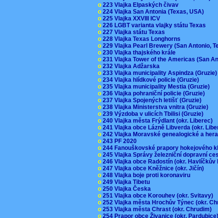
o
223 Vlajka Elpaských čivav
o
224 Vlajka San Antonia (Texas, USA)
o
225 Vlajka XXVIII ICV
o
226 LGBT varianta vlajky státu Texas
o
227 Vlajka státu Texas
o
228 Vlajka Texas Longhorns
o
229 Vlajka Pearl Brewery (San Antonio, 
o
230 Vlajka thajského krále
o
231 Vlajka Tower of the Americas (San A
o
232 Vlajka Adžarska
o
233 Vlajka municipality Aspindza (Gruzie
o
234 Vlajka hlídkové policie (Gruzie)
o
235 Vlajka municipality Mestia (Gruzie)
o
236 Vlajka pohraniční policie (Gruzie)
o
237 Vlajka Spojených letišť (Gruzie)
o
238 Vlajka Ministerstva vnitra (Gruzie)
o
239 Výzdoba v ulicích Tbilisi (Gruzie)
o
240 Vlajka města Frýdlant (okr. Liberec)
o
241 Vlajka obce Lázně Libverda (okr. Lib
o
242 Vlajka Moravské genealogické a hera
o
243 PF 2020
o
244 Fanouškovské prapory hokejového k
o
245 Vlajka Správy železniční dopravní c
o
246 Vlajka obce Radostín (okr. Havlíčkův
o
247 Vlajka obce Kněžnice (okr. Jičín)
o
248 Vlajka boje proti koronaviru
o
249 Vlajka Tibetu
o
250 Vlajka Česka
o
251 Vlajka obce Korouhev (okr. Svitavy)
o
252 Vlajka města Hrochův Týnec (okr. C
o
253 Vlajka města Chrast (okr. Chrudim)
o
254 Prapor obce Živanice (okr. Pardubic