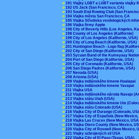
o
191 Vlajky LGBT a LGBT varianta vlajky K
o
192 US Jack (San Francisco, CA)
o
193 South End Rowing Club (San Francis
o
194 Vlajka města San Francisco, CA
o
195 Vlajka Střediska vexilologických inf
o
196 Vlajka firmy Apple
o
198 City of Beverly Hills (Los Angeles, Ka
o
198 County of Los Angeles (Kalifornie)
o
199 City of Los Angeles (Kalifornie, USA
o
200 City of Long Beach (Kalifornie, USA)
o
201 Huntington Beach - Logo flag (Kalifo
o
202 City of San Diego (Kalifornie, USA)
o
203 Sycuan Band of the Kumeyaay Nation
o
204 Port of San Diego (Kalifornie, USA)
o
205 City of Coronado (Kalifornie, USA)
o
206 San Diego Padres (Kalifornie, USA)
o
207 Nevada (USA)
o
208 Arizona (USA)
o
209 Vlajka indiánského kmene Hualapai
o
210 Vlajka indiánského kmene Yavapai
o
211 Vlajka USA
o
212 Vlajka indiánského národa Navajo (A
o
213 Vlajka státu Utah (USA)
o
214 Vlajka indiánského kmene Ute (Colo
o
215 Vlajka státu Colorado (USA)
o
216 Vlajka City of Durango (Colorado, U
o
217 Vlajka City of Espaňola (New Mexico
o
218 Vlajka Las Cruces (New Mexico, US
o
219 Vlajka Otero County (New Mexico, 
o
220 Vlajka City of Roswell (New Mexico,
o
221 Vlajky ozbrojených sil USA
o
222 Vlajka City of El Paso (Texas, USA)