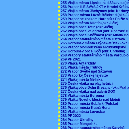
o
255 Vlajka města Lipnice nad Sázavou (o
o
256 Prapor III.E SVVŠ JKT v Hradci Král
o
257 Vlajka města Jáchymov (okr. Karlov
o
258 Prapor města Lázně Bělohrad (okr. J
o
259 Prapor se znakem Harantů z Polžic 
o
260 Vlajka města Miletín (okr. Jičín)
o
261 Vlajka obce Tetín (okr. Jičín)
o
262 Vlajka obce Velehrad (okr. Uherské H
o
263 Vlajka obce Kněžmost (okr. Mladá Bo
o
264 Prapor statutárního města Ostrava
o
265 Korouhev města Frýdek-Místek (okr.
o
266 Prapor olomouckého arcibiskupství
o
267 Korouhev obce Kočí (okr. Chrudim)
o
268 Prapory statutárního města Pardubi
o
269 PF 2021
o
270 Vlajka Antarktidy
o
271 Vlajka města Trutnov
o
272 Prapor Světlé nad Sázavou
o
273 Praporky České televize
o
274 Vlajky města Mělníka
o
275 Česká vlajka na plachetnici
o
276 Vlajka obce Dolní Břežany (okr. Pra
o
277 Česká vlajka nad galerií DOX
o
278 Vlajka města Berouna
o
279 Vlajka Nového Města nad Metují
o
280 Prapor města Gdaňsk (Polsko)
o
281 Prapor města Kutná Hora
o
282 Vlajka města Lovosice
o
283 PF 2022
o
284 Prapor Ukrajiny
o
285 Prapor Mongolska
o
286 Prapor statutárního města Karviná