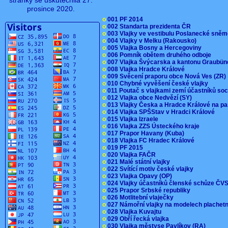
stránky se uskutečnila 27.
prosince 2020.
o
001 PF 2014
o
002 Standarta prezidenta ČR
o
003 Vlajky ve vestibulu Poslanecké sn
o
004 Vlajky v Melku (Rakousko)
o
005 Vlajka Bosny a Hercegoviny
o
006 Pomník obětem druhého odboje
o
007 Vlajka Švýcarska a kantonu Graubü
o
008 Vlajka Hradce Králové
o
009 Svěcení praporu obce Nová Ves (ZR
o
010 Chybné vyvěšení české vlajky
o
011 Poutač s vlajkami zemí účastníků s
o
012 Vlajka obce Nedvězí (SY)
o
013 Vlajky Česka a Hradce Králové na pa
o
014 Vlajka SPŠStav v Hradci Králové
o
015 Vlajka Izraele
o
016 Vlajka ZZS Ústeckého kraje
o
017 Prapor Havany (Kuba)
o
018 Vlajka FC Hradec Králové
o
019 PF 2015
o
020 Vlajka FAČR
o
021 Malé státní vlajky
o
022 Svítící motiv české vlajky
o
023 Vlajka Opavy (OP)
o
024 Vlajky účastníků členské schůze Č
o
025 Prapor Srbské republiky
o
026 Motlitební vlaječky
o
027 Námořní vlajky na modelech plachet
o
028 Vlajka Kuvajtu
o
029 Obří řecká vlajka
o
030 Vlajka městyse Pavlíkov (RA)