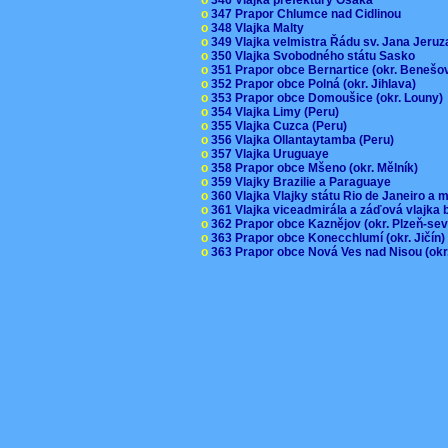
o
347 Prapor Chlumce nad Cidlinou
o
348 Vlajka Malty
o
349 Vlajka velmistra Řádu sv. Jana Jer
o
350 Vlajka Svobodného státu Sasko
o
351 Prapor obce Bernartice (okr. Beneš
o
352 Prapor obce Polná (okr. Jihlava)
o
353 Prapor obce Domoušice (okr. Louny
o
354 Vlajka Limy (Peru)
o
355 Vlajka Cuzca (Peru)
o
356 Vlajka Ollantaytamba (Peru)
o
357 Vlajka Uruguaye
o
358 Prapor obce Mšeno (okr. Mělník)
o
359 Vlajky Brazilie a Paraguaye
o
360 Vlajka Vlajky státu Rio de Janeiro a 
o
361 Vlajka viceadmirála a záďová vlajka
o
362 Prapor obce Kaznějov (okr. Plzeň-se
o
363 Prapor obce Konecchlumí (okr. Jičín
o
363 Prapor obce Nová Ves nad Nisou (okr