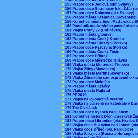
o
155 Prapor obce Jedlová (okr. Svitavy)
o
156 Prapor obce Strachujov (okr. Žďár n
o
157 Prapor obce Rohozná (okr. Svitavy)
o
158 Prapor města Kremnica (Slovensko
o
159 Korouhve města Eger, Maďarska a 
o
160 Památník maďarského povstání roku
o
161 Vlajka Prahy 22 (Uhříněves)
o
162 Prapor města Litomyšl
o
163 Prapor města Český Krumlov
o
164 Prapor města Cieszyn (Polsko)
o
165 Prapor obce Pszczyna (Polsko)
o
166 Prapor města Český Těšín
o
167 Prapor obce Příbraz
o
168 Prapor obce Městečko Trnávka
o
169 Vlajka města Moravská Třebová
o
170 Vlajka Žiliny (Slovensko)
o
171 Vlajka města Martin (Slovensko)
o
172 Vlajka Žilinského samosprávného kr
o
173 Prapor obce Mokošín
o
174 Prapor města Králíky
o
175 Vlajka města Rajhrad
o
176 PF 2019
o
177 Vlajka na lokomotivě Vectron
o
178 Vlajka na půl žerdi na katedrále v D
o
179 The Civil Jack
o
180 Prapor obce Vysoká nad Labem
o
181 Korouhve historických uherských ž
o
182 Prapor obce Librantice (okr. Hradec 
o
183 Vlajka obce Bukovina nad Labem (ok
o
184 Vlajka obce Dříteč (okr. Pardubice)
o
185 Vlajka Sarajeva (Bosna a Hercegovi
o
186 Vlajka města Tišnov