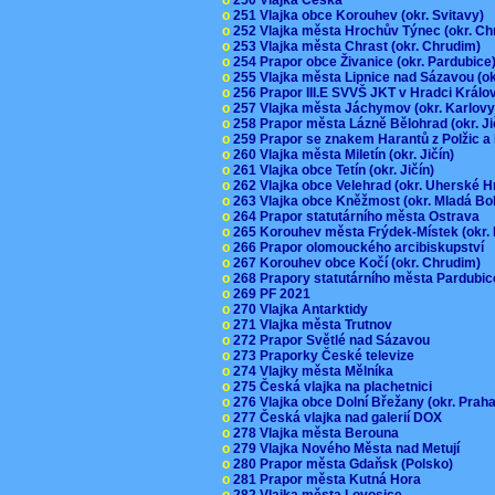
o
251 Vlajka obce Korouhev (okr. Svitavy)
o
252 Vlajka města Hrochův Týnec (okr. C
o
253 Vlajka města Chrast (okr. Chrudim)
o
254 Prapor obce Živanice (okr. Pardubic
o
255 Vlajka města Lipnice nad Sázavou (o
o
256 Prapor III.E SVVŠ JKT v Hradci Král
o
257 Vlajka města Jáchymov (okr. Karlov
o
258 Prapor města Lázně Bělohrad (okr. J
o
259 Prapor se znakem Harantů z Polžic 
o
260 Vlajka města Miletín (okr. Jičín)
o
261 Vlajka obce Tetín (okr. Jičín)
o
262 Vlajka obce Velehrad (okr. Uherské H
o
263 Vlajka obce Kněžmost (okr. Mladá Bo
o
264 Prapor statutárního města Ostrava
o
265 Korouhev města Frýdek-Místek (okr.
o
266 Prapor olomouckého arcibiskupství
o
267 Korouhev obce Kočí (okr. Chrudim)
o
268 Prapory statutárního města Pardubi
o
269 PF 2021
o
270 Vlajka Antarktidy
o
271 Vlajka města Trutnov
o
272 Prapor Světlé nad Sázavou
o
273 Praporky České televize
o
274 Vlajky města Mělníka
o
275 Česká vlajka na plachetnici
o
276 Vlajka obce Dolní Břežany (okr. Pra
o
277 Česká vlajka nad galerií DOX
o
278 Vlajka města Berouna
o
279 Vlajka Nového Města nad Metují
o
280 Prapor města Gdaňsk (Polsko)
o
281 Prapor města Kutná Hora
o
282 Vlajka města Lovosice