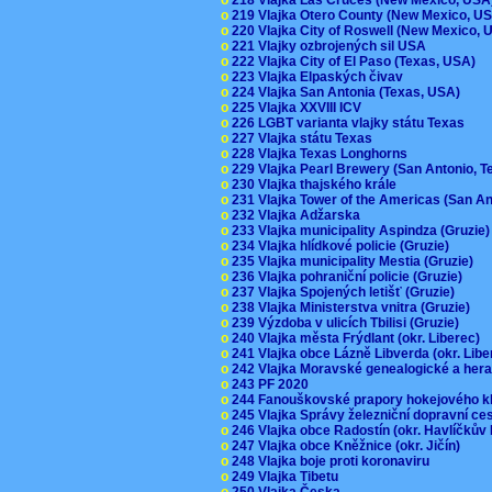
o
219 Vlajka Otero County (New Mexico, 
o
220 Vlajka City of Roswell (New Mexico,
o
221 Vlajky ozbrojených sil USA
o
222 Vlajka City of El Paso (Texas, USA)
o
223 Vlajka Elpaských čivav
o
224 Vlajka San Antonia (Texas, USA)
o
225 Vlajka XXVIII ICV
o
226 LGBT varianta vlajky státu Texas
o
227 Vlajka státu Texas
o
228 Vlajka Texas Longhorns
o
229 Vlajka Pearl Brewery (San Antonio, 
o
230 Vlajka thajského krále
o
231 Vlajka Tower of the Americas (San A
o
232 Vlajka Adžarska
o
233 Vlajka municipality Aspindza (Gruzie
o
234 Vlajka hlídkové policie (Gruzie)
o
235 Vlajka municipality Mestia (Gruzie)
o
236 Vlajka pohraniční policie (Gruzie)
o
237 Vlajka Spojených letišť (Gruzie)
o
238 Vlajka Ministerstva vnitra (Gruzie)
o
239 Výzdoba v ulicích Tbilisi (Gruzie)
o
240 Vlajka města Frýdlant (okr. Liberec)
o
241 Vlajka obce Lázně Libverda (okr. Lib
o
242 Vlajka Moravské genealogické a hera
o
243 PF 2020
o
244 Fanouškovské prapory hokejového k
o
245 Vlajka Správy železniční dopravní c
o
246 Vlajka obce Radostín (okr. Havlíčkův
o
247 Vlajka obce Kněžnice (okr. Jičín)
o
248 Vlajka boje proti koronaviru
o
249 Vlajka Tibetu
o
250 Vlajka Česka