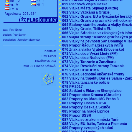
o
059 Plechová vlajka Česka
o
060 Vlajka Města Signagi (Gruzie)
o
061 Vlajky Vatikánu a Gruzie
o
062 Vlajky Gruzie, EU a Gruzínské herald
o
063 Vlajka Gruzie a gruzínské orthodoxní
o
064 Etalony státního znaku a vlajky Gruz
o
065 Vlajky Gruzie, Tbilisi a EU
text: Petr Exner
o
066 Vlajka Střediska vexilologických inf
design: Petr Exner
o
067 vlajka strany "Aliance gruzínských p
translation: Jaroslav Martykán
o
068 Vlajky na pevnosti San Domingo v Ta
o
069 Prapor Řádu maltézských rytířů
o
070 Znak a vlajka Vrútek (Slovensko)
Kontakt:
o
071 Vlajka obce Vyšní Lhoty (FM)
Petr Exner
o
072 Vlajka obce Nošovice (FM)
Havlíčkova 294
o
073 Vlajky Tanzanie a Zanzibaru
o
074 Vlajka Revoluční strany Tanzanie
500 02 Hradec Králové.
o
075 Vlajka CHADEMA
o
076 Vlajka Jednotné občanské fronty
o
077 Vlajky na trajektu Dar es Salam - Za
o
078 Vlajka tanzanské policie
o
079 PF 2017
o
080 Setkání s Eldarem Shengelaiou
o
081 Prapor obce Krouna (Chrudim)
o
082 Prapory na úřadu MČ Praha 3
o
083 Prapory Finska a USA
o
084 Prapory Česka a Skutče
o
085 Prapor na hradě Lipnice
o
086 Prapor SSSR
o
087 Vlajka se znakem města Turín
o
088 Vlajky EU, Itálie, Turína a Piemontu
o
089 Prapory evropských států
o
090 Vlajka Srí Lanky