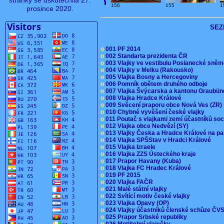
stránky se uskutečnila 27.
156
155
1
prosince 2020.
SEZ
o
001 PF 2014
o
002 Standarta prezidenta ČR
o
003 Vlajky ve vestibulu Poslanecké sn
o
004 Vlajky v Melku (Rakousko)
o
005 Vlajka Bosny a Hercegoviny
o
006 Pomník obětem druhého odboje
o
007 Vlajka Švýcarska a kantonu Graubü
o
008 Vlajka Hradce Králové
o
009 Svěcení praporu obce Nová Ves (ZR
o
010 Chybné vyvěšení české vlajky
o
011 Poutač s vlajkami zemí účastníků s
o
012 Vlajka obce Nedvězí (SY)
o
013 Vlajky Česka a Hradce Králové na pa
o
014 Vlajka SPŠStav v Hradci Králové
o
015 Vlajka Izraele
o
016 Vlajka ZZS Ústeckého kraje
o
017 Prapor Havany (Kuba)
o
018 Vlajka FC Hradec Králové
o
019 PF 2015
o
020 Vlajka FAČR
o
021 Malé státní vlajky
o
022 Svítící motiv české vlajky
o
023 Vlajka Opavy (OP)
o
024 Vlajky účastníků členské schůze Č
o
025 Prapor Srbské republiky
o
026 Motlitební vlaječky