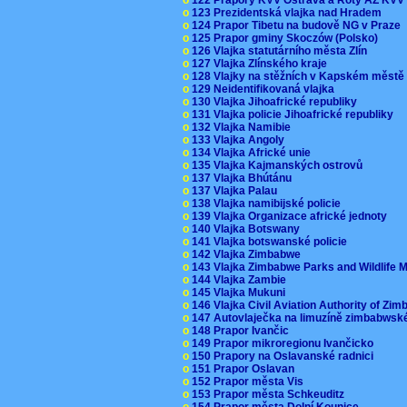
o
123 Prezidentská vlajka nad Hradem
o
124 Prapor Tibetu na budově NG v Praze
o
125 Prapor gminy Skoczów (Polsko)
o
126 Vlajka statutárního města Zlín
o
127 Vlajka Zlínského kraje
o
128 Vlajky na stěžních v Kapském měst
o
129 Neidentifikovaná vlajka
o
130 Vlajka Jihoafrické republiky
o
131 Vlajka policie Jihoafrické republiky
o
132 Vlajka Namibie
o
133 Vlajka Angoly
o
134 Vlajka Africké unie
o
135 Vlajka Kajmanských ostrovů
o
137 Vlajka Bhútánu
o
137 Vlajka Palau
o
138 Vlajka namibijské policie
o
139 Vlajka Organizace africké jednoty
o
140 Vlajka Botswany
o
141 Vlajka botswanské policie
o
142 Vlajka Zimbabwe
o
143 Vlajka Zimbabwe Parks and Wildlife
o
144 Vlajka Zambie
o
145 Vlajka Mukuni
o
146 Vlajka Civil Aviation Authority of Z
o
147 Autovlaječka na limuzíně zimbabwsk
o
148 Prapor Ivančic
o
149 Prapor mikroregionu Ivančicko
o
150 Prapory na Oslavanské radnici
o
151 Prapor Oslavan
o
152 Prapor města Vis
o
153 Prapor města Schkeuditz
o
154 Prapor města Dolní Kounice