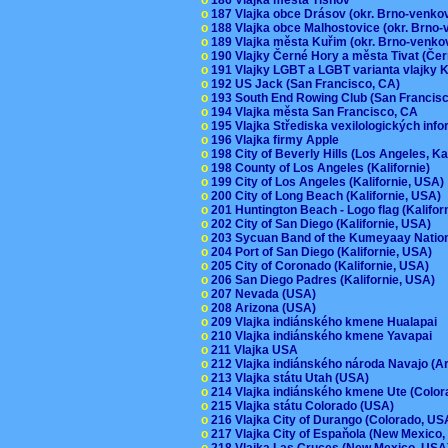
o
187 Vlajka obce Drásov (okr. Brno-venk
o
188 Vlajka obce Malhostovice (okr. Brno
o
189 Vlajka města Kuřim (okr. Brno-venk
o
190 Vlajky Černé Hory a města Tivat (Če
o
191 Vlajky LGBT a LGBT varianta vlajky K
o
192 US Jack (San Francisco, CA)
o
193 South End Rowing Club (San Francis
o
194 Vlajka města San Francisco, CA
o
195 Vlajka Střediska vexilologických inf
o
196 Vlajka firmy Apple
o
198 City of Beverly Hills (Los Angeles, Ka
o
198 County of Los Angeles (Kalifornie)
o
199 City of Los Angeles (Kalifornie, USA
o
200 City of Long Beach (Kalifornie, USA)
o
201 Huntington Beach - Logo flag (Kalifo
o
202 City of San Diego (Kalifornie, USA)
o
203 Sycuan Band of the Kumeyaay Nation
o
204 Port of San Diego (Kalifornie, USA)
o
205 City of Coronado (Kalifornie, USA)
o
206 San Diego Padres (Kalifornie, USA)
o
207 Nevada (USA)
o
208 Arizona (USA)
o
209 Vlajka indiánského kmene Hualapai
o
210 Vlajka indiánského kmene Yavapai
o
211 Vlajka USA
o
212 Vlajka indiánského národa Navajo (A
o
213 Vlajka státu Utah (USA)
o
214 Vlajka indiánského kmene Ute (Colo
o
215 Vlajka státu Colorado (USA)
o
216 Vlajka City of Durango (Colorado, U
o
217 Vlajka City of Espaňola (New Mexico
o
218 Vlajka Las Cruces (New Mexico, US