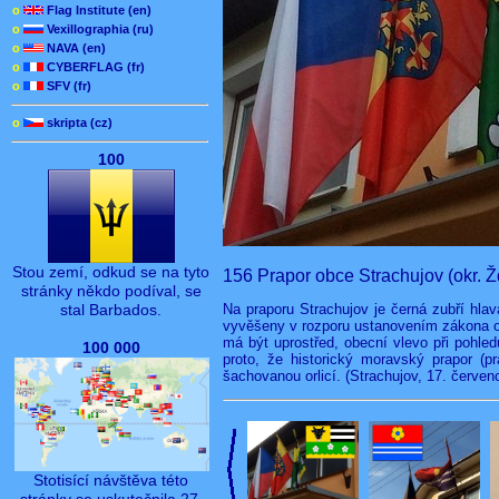
o
Flag Institute (en)
o
Vexillographia (ru)
o
NAVA (en)
o
CYBERFLAG (fr)
o
SFV (fr)
o
skripta (cz)
100
Stou zemí, odkud se na tyto
156 Prapor obce Strachujov (okr. 
stránky někdo podíval, se
Na praporu Strachujov je černá zubří hlava
stal Barbados.
vyvěšeny v rozporu ustanovením zákona o 
má být uprostřed, obecní vlevo při pohl
100 000
proto, že historický moravský prapor (p
šachovanou orlicí. (Strachujov, 17. červen
Stotisící návštěva této