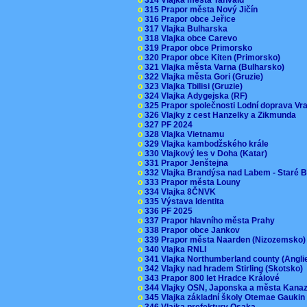
o
315 Prapor města Nový Jičín
o
316 Prapor obce Jeřice
o
317 Vlajka Bulharska
o
318 Vlajka obce Carevo
o
319 Prapor obce Primorsko
o
320 Prapor obce Kiten (Primorsko)
o
321 Vlajka města Varna (Bulharsko)
o
322 Vlajka města Gori (Gruzie)
o
323 Vlajka Tbilisi (Gruzie)
o
324 Vlajka Adygejska (RF)
o
325 Prapor společnosti Lodní doprava V
o
326 Vlajky z cest Hanzelky a Zikmunda
o
327 PF 2024
o
328 Vlajka Vietnamu
o
329 Vlajka kambodžského krále
o
330 Vlajkový les v Doha (Katar)
o
331 Prapor Jenštejna
o
332 Vlajka Brandýsa nad Labem - Staré 
o
333 Prapor města Louny
o
334 Vlajka 8ČNVK
o
335 Výstava Identita
o
336 PF 2025
o
337 Prapor hlavního města Prahy
o
338 Prapor obce Jankov
o
339 Prapor města Naarden (Nizozemsko
o
340 Vlajka RNLI
o
341 Vlajka Northumberland county (Angl
o
342 Vlajky nad hradem Stirling (Skotsko)
o
343 Prapor 800 let Hradce Králové
o
344 Vlajky OSN, Japonska a města Kan
o
345 Vlajka základní školy Otemae Gauki
o
346 Vlajka prefektury Osaka