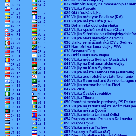
o
027 Námořní vlajky na modelech plachet
o
028 Vlajka Kuvajtu
o
029 Obří řecká vlajka
o
030 Vlajka městyse Pavlíkov (RA)
o
031 Vlajka města Luže (CR)
o
032 Bahamská obchodní vlajka
o
033 Vlajka společnosti Kwan Chart
o
034 Vlajka Střediska vexilologických inf
o
035 Vlajka Marshallových ostrovů
o
036 vlajky zemí účastníků ICV v Sydney
o
037 Námořní varianta vlajky FIAV
o
038 Bowman Flag
o
039 Obří australská vlajka
o
040 Vlajka města Sydney (Austrálie)
o
041 Vlajky na Dni australské vlajky
o
042 Vlajky na ICV v Sydney
o
043 Vlajka města Launceston (Austrálie)
o
044 Vlajka australského státu Tasmánie
o
045 Vlajka Returned and Service League 
o
046 Vlajka ostrovního státu Fidži
o
047 PF 2016
o
048 Vlajka České republiky
o
049 Vlajka Tibetu
o
050 Pamětní medaile předsedy PS Parla
o
051 Vlajka na radnici města Rožmitálu 
o
052 Vlajka města Dobříš
o
053 Vlajka města Ústí nad Orlicí
o
054 Prapory armád Pruska a Rakouska
o
055 Prapor ČSSD
o
056 Vlajka města Tachov
o
057 Prapory v Poličce (SY)
o
058 Pirátská vlajka v Hradci Králové