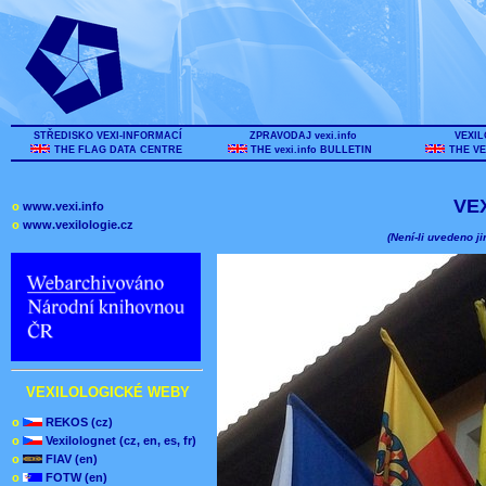
STŘEDISKO VEXI-INFORMACÍ
ZPRAVODAJ vexi.info
VEXIL
THE FLAG DATA CENTRE
THE vexi.info BULLETIN
THE VE
VE
o
www.vexi.info
o
www.vexilologie.cz
(Není-li uvedeno ji
VEXILOLOGICKÉ WEBY
o
REKOS (cz)
o
Vexilolognet (cz, en, es, fr)
o
FIAV (en)
o
FOTW (en)