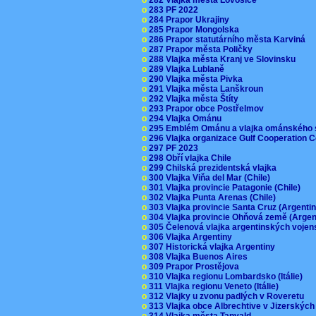
o
283 PF 2022
o
284 Prapor Ukrajiny
o
285 Prapor Mongolska
o
286 Prapor statutárního města Karviná
o
287 Prapor města Poličky
o
288 Vlajka města Kranj ve Slovinsku
o
289 Vlajka Lublaně
o
290 Vlajka města Pivka
o
291 Vlajka města Lanškroun
o
292 Vlajka města Štíty
o
293 Prapor obce Postřelmov
o
294 Vlajka Ománu
o
295 Emblém Ománu a vlajka ománského 
o
296 Vlajka organizace Gulf Cooperation
o
297 PF 2023
o
298 Obří vlajka Chile
o
299 Chilská prezidentská vlajka
o
300 Vlajka Viňa del Mar (Chile)
o
301 Vlajka provincie Patagonie (Chile)
o
302 Vlajka Punta Arenas (Chile)
o
303 Vlajka provincie Santa Cruz (Argenti
o
304 Vlajka provincie Ohňová země (Arge
o
305 Čelenová vlajka argentinských vojen
o
306 Vlajka Argentiny
o
307 Historická vlajka Argentiny
o
308 Vlajka Buenos Aires
o
309 Prapor Prostějova
o
310 Vlajka regionu Lombardsko (Itálie)
o
311 Vlajka regionu Veneto (Itálie)
o
312 Vlajky u zvonu padlých v Roveretu
o
313 Vlajka obce Albrechtive v Jizerskýc
o
314 Vlajka města Tanvald