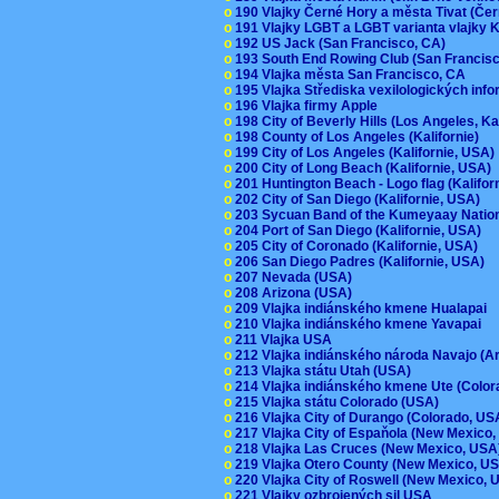
o
190 Vlajky Černé Hory a města Tivat (Če
o
191 Vlajky LGBT a LGBT varianta vlajky K
o
192 US Jack (San Francisco, CA)
o
193 South End Rowing Club (San Francis
o
194 Vlajka města San Francisco, CA
o
195 Vlajka Střediska vexilologických inf
o
196 Vlajka firmy Apple
o
198 City of Beverly Hills (Los Angeles, Ka
o
198 County of Los Angeles (Kalifornie)
o
199 City of Los Angeles (Kalifornie, USA
o
200 City of Long Beach (Kalifornie, USA)
o
201 Huntington Beach - Logo flag (Kalifo
o
202 City of San Diego (Kalifornie, USA)
o
203 Sycuan Band of the Kumeyaay Nation
o
204 Port of San Diego (Kalifornie, USA)
o
205 City of Coronado (Kalifornie, USA)
o
206 San Diego Padres (Kalifornie, USA)
o
207 Nevada (USA)
o
208 Arizona (USA)
o
209 Vlajka indiánského kmene Hualapai
o
210 Vlajka indiánského kmene Yavapai
o
211 Vlajka USA
o
212 Vlajka indiánského národa Navajo (A
o
213 Vlajka státu Utah (USA)
o
214 Vlajka indiánského kmene Ute (Colo
o
215 Vlajka státu Colorado (USA)
o
216 Vlajka City of Durango (Colorado, U
o
217 Vlajka City of Espaňola (New Mexico
o
218 Vlajka Las Cruces (New Mexico, US
o
219 Vlajka Otero County (New Mexico, 
o
220 Vlajka City of Roswell (New Mexico,
o
221 Vlajky ozbrojených sil USA