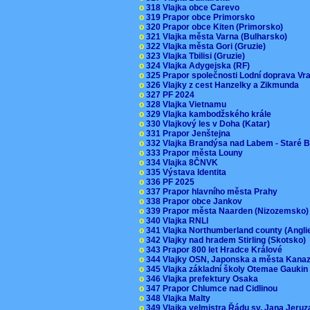
o
318 Vlajka obce Carevo
o
319 Prapor obce Primorsko
o
320 Prapor obce Kiten (Primorsko)
o
321 Vlajka města Varna (Bulharsko)
o
322 Vlajka města Gori (Gruzie)
o
323 Vlajka Tbilisi (Gruzie)
o
324 Vlajka Adygejska (RF)
o
325 Prapor společnosti Lodní doprava V
o
326 Vlajky z cest Hanzelky a Zikmunda
o
327 PF 2024
o
328 Vlajka Vietnamu
o
329 Vlajka kambodžského krále
o
330 Vlajkový les v Doha (Katar)
o
331 Prapor Jenštejna
o
332 Vlajka Brandýsa nad Labem - Staré 
o
333 Prapor města Louny
o
334 Vlajka 8ČNVK
o
335 Výstava Identita
o
336 PF 2025
o
337 Prapor hlavního města Prahy
o
338 Prapor obce Jankov
o
339 Prapor města Naarden (Nizozemsko
o
340 Vlajka RNLI
o
341 Vlajka Northumberland county (Angl
o
342 Vlajky nad hradem Stirling (Skotsko)
o
343 Prapor 800 let Hradce Králové
o
344 Vlajky OSN, Japonska a města Kan
o
345 Vlajka základní školy Otemae Gauki
o
346 Vlajka prefektury Osaka
o
347 Prapor Chlumce nad Cidlinou
o
348 Vlajka Malty
o
349 Vlajka velmistra Řádu sv. Jana Jer