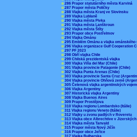
o
286 Prapor statutárního města Karviná
o
287 Prapor města Poličky
o
288 Vlajka města Kranj ve Slovinsku
o
289 Vlajka Lublaně
o
290 Vlajka města Pivka
o
291 Vlajka města Lanškroun
o
292 Vlajka města Štíty
o
293 Prapor obce Postřelmov
o
294 Vlajka Ománu
o
295 Emblém Ománu a vlajka ománského 
o
296 Vlajka organizace Gulf Cooperation
o
297 PF 2023
o
298 Obří vlajka Chile
o
299 Chilská prezidentská vlajka
o
300 Vlajka Viňa del Mar (Chile)
o
301 Vlajka provincie Patagonie (Chile)
o
302 Vlajka Punta Arenas (Chile)
o
303 Vlajka provincie Santa Cruz (Argenti
o
304 Vlajka provincie Ohňová země (Arge
o
305 Čelenová vlajka argentinských vojen
o
306 Vlajka Argentiny
o
307 Historická vlajka Argentiny
o
308 Vlajka Buenos Aires
o
309 Prapor Prostějova
o
310 Vlajka regionu Lombardsko (Itálie)
o
311 Vlajka regionu Veneto (Itálie)
o
312 Vlajky u zvonu padlých v Roveretu
o
313 Vlajka obce Albrechtive v Jizerskýc
o
314 Vlajka města Tanvald
o
315 Prapor města Nový Jičín
o
316 Prapor obce Jeřice
o
317 Vlajka Bulharska