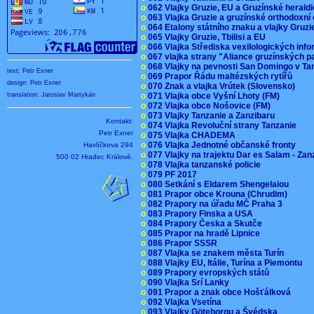
o
062 Vlajky Gruzie, EU a Gruzínské herald
o
063 Vlajka Gruzie a gruzínské orthodoxní
o
064 Etalony státního znaku a vlajky Gruz
o
065 Vlajky Gruzie, Tbilisi a EU
o
066 Vlajka Střediska vexilologických inf
o
067 vlajka strany "Aliance gruzínských p
o
068 Vlajky na pevnosti San Domingo v Ta
text: Petr Exner
o
069 Prapor Řádu maltézských rytířů
design: Petr Exner
o
070 Znak a vlajka Vrútek (Slovensko)
o
071 Vlajka obce Vyšní Lhoty (FM)
translation: Jaroslav Martykán
o
072 Vlajka obce Nošovice (FM)
o
073 Vlajky Tanzanie a Zanzibaru
Kontakt:
o
074 Vlajka Revoluční strany Tanzanie
Petr Exner
o
075 Vlajka CHADEMA
o
076 Vlajka Jednotné občanské fronty
Havlíčkova 294
o
077 Vlajky na trajektu Dar es Salam - Za
500 02 Hradec Králové.
o
078 Vlajka tanzanské policie
o
079 PF 2017
o
080 Setkání s Eldarem Shengelaiou
o
081 Prapor obce Krouna (Chrudim)
o
082 Prapory na úřadu MČ Praha 3
o
083 Prapory Finska a USA
o
084 Prapory Česka a Skutče
o
085 Prapor na hradě Lipnice
o
086 Prapor SSSR
o
087 Vlajka se znakem města Turín
o
088 Vlajky EU, Itálie, Turína a Piemontu
o
089 Prapory evropských států
o
090 Vlajka Srí Lanky
o
091 Prapor a znak obce Hošťálková
o
092 Vlajka Vsetína
o
093 Vlajky Göteborgu a Švédska