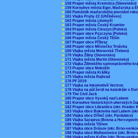
o
158 Prapor města Kremnica (Slovensko
o
159 Korouhve města Eger, Maďarska a 
o
160 Památník maďarského povstání roku
o
161 Vlajka Prahy 22 (Uhříněves)
o
162 Prapor města Litomyšl
o
163 Prapor města Český Krumlov
o
164 Prapor města Cieszyn (Polsko)
o
165 Prapor obce Pszczyna (Polsko)
o
166 Prapor města Český Těšín
o
167 Prapor obce Příbraz
o
168 Prapor obce Městečko Trnávka
o
169 Vlajka města Moravská Třebová
o
170 Vlajka Žiliny (Slovensko)
o
171 Vlajka města Martin (Slovensko)
o
172 Vlajka Žilinského samosprávného kr
o
173 Prapor obce Mokošín
o
174 Prapor města Králíky
o
175 Vlajka města Rajhrad
o
176 PF 2019
o
177 Vlajka na lokomotivě Vectron
o
178 Vlajka na půl žerdi na katedrále v D
o
179 The Civil Jack
o
180 Prapor obce Vysoká nad Labem
o
181 Korouhve historických uherských ž
o
182 Prapor obce Librantice (okr. Hradec 
o
183 Vlajka obce Bukovina nad Labem (ok
o
184 Vlajka obce Dříteč (okr. Pardubice)
o
185 Vlajka Sarajeva (Bosna a Hercegovi
o
186 Vlajka města Tišnov
o
187 Vlajka obce Drásov (okr. Brno-venk
o
188 Vlajka obce Malhostovice (okr. Brno
o
189 Vlajka města Kuřim (okr. Brno-venk