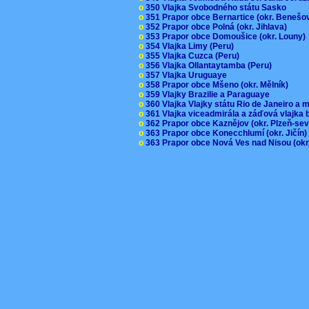
o
350 Vlajka Svobodného státu Sasko
o
351 Prapor obce Bernartice (okr. Beneš
o
352 Prapor obce Polná (okr. Jihlava)
o
353 Prapor obce Domoušice (okr. Louny
o
354 Vlajka Limy (Peru)
o
355 Vlajka Cuzca (Peru)
o
356 Vlajka Ollantaytamba (Peru)
o
357 Vlajka Uruguaye
o
358 Prapor obce Mšeno (okr. Mělník)
o
359 Vlajky Brazilie a Paraguaye
o
360 Vlajka Vlajky státu Rio de Janeiro a 
o
361 Vlajka viceadmirála a záďová vlajka
o
362 Prapor obce Kaznějov (okr. Plzeň-se
o
363 Prapor obce Konecchlumí (okr. Jičín
o
363 Prapor obce Nová Ves nad Nisou (okr