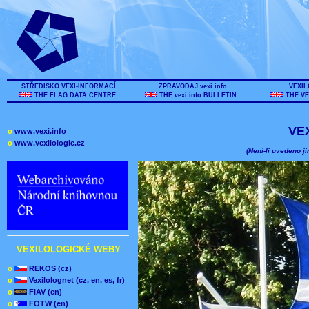
STŘEDISKO VEXI-INFORMACÍ
ZPRAVODAJ vexi.info
VEXIL
THE FLAG DATA CENTRE
THE vexi.info BULLETIN
THE VE
VE
o
www.vexi.info
o
www.vexilologie.cz
(Není-li uvedeno ji
VEXILOLOGICKÉ WEBY
o
REKOS (cz)
o
Vexilolognet (cz, en, es, fr)
o
FIAV (en)
o
FOTW (en)