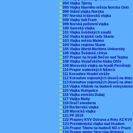
o
094 Vlajka Tjörnu
o
095 Vlajka hlavního města Norska Oslo
o
096 Státní vlajka Norska
o
097 Norská královská vlajka
o
098 Vlajky lodi Fram
o
099 Norská poštovní vlajka
o
100 Samská vlajka
o
101 Vlajka švédských soudů
o
102 Vlajka krajské rady Skane
o
103 Vlajka města Malmö
o
104 Vlajka regionu Skane
o
105 Vlajka World Maritime University
o
106 Vlajka Švédské církve
o
107 Prapor na hradě Bečov nad Teplou
o
108 Vlajka Veslařského klubu Ohře
o
109 Moravská vlajka na hradě Pernštejn
o
110 Prapor sudetských Němců
o
111 Korouhev Hradní stráže
o
112 Korouhve vojenských útvarů na dne
o
113 Korouhve vojenských útvarů na dne
o
114 Vlajka Albánie na budově velvyslane
o
115 Vlajka Humpolce
o
116 Vlajka emirátu Dubaj
o
117 Vlajka Malty
o
118 Dračí standarta
o
119 Berberská vlajka
o
120 Marocká vlajka
o
121 PF 2018
o
122 Prapory KVV Ostrava a Roty AZ KV
o
123 Prezidentská vlajka nad Hradem
o
124 Prapor Tibetu na budově NG v Praze
o
125 Prapor gminy Skoczów (Polsko)