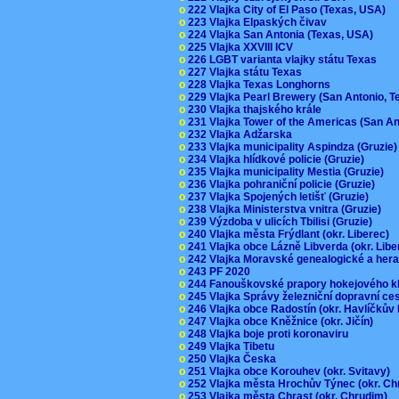
o
222 Vlajka City of El Paso (Texas, USA)
o
223 Vlajka Elpaských čivav
o
224 Vlajka San Antonia (Texas, USA)
o
225 Vlajka XXVIII ICV
o
226 LGBT varianta vlajky státu Texas
o
227 Vlajka státu Texas
o
228 Vlajka Texas Longhorns
o
229 Vlajka Pearl Brewery (San Antonio, 
o
230 Vlajka thajského krále
o
231 Vlajka Tower of the Americas (San A
o
232 Vlajka Adžarska
o
233 Vlajka municipality Aspindza (Gruzie
o
234 Vlajka hlídkové policie (Gruzie)
o
235 Vlajka municipality Mestia (Gruzie)
o
236 Vlajka pohraniční policie (Gruzie)
o
237 Vlajka Spojených letišť (Gruzie)
o
238 Vlajka Ministerstva vnitra (Gruzie)
o
239 Výzdoba v ulicích Tbilisi (Gruzie)
o
240 Vlajka města Frýdlant (okr. Liberec)
o
241 Vlajka obce Lázně Libverda (okr. Lib
o
242 Vlajka Moravské genealogické a hera
o
243 PF 2020
o
244 Fanouškovské prapory hokejového k
o
245 Vlajka Správy železniční dopravní c
o
246 Vlajka obce Radostín (okr. Havlíčkův
o
247 Vlajka obce Kněžnice (okr. Jičín)
o
248 Vlajka boje proti koronaviru
o
249 Vlajka Tibetu
o
250 Vlajka Česka
o
251 Vlajka obce Korouhev (okr. Svitavy)
o
252 Vlajka města Hrochův Týnec (okr. C
o
253 Vlajka města Chrast (okr. Chrudim)