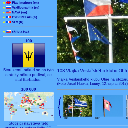
o
Flag Institute (en)
o
Vexillographia (ru)
o
NAVA (en)
o
CYBERFLAG (fr)
o
SFV (fr)
o
skripta (cz)
100
Stou zemí, odkud se na tyto
108 Vlajka Veslařského klubu Ohř
stránky někdo podíval, se
Vlajka Veslařského klubu Ohře na stožáru
stal Barbados.
(Foto Josef Hubka, Louny, 12. srpna 2017)
100 000
108
107
1
Stotisící návštěva této