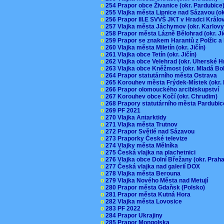
o
254 Prapor obce Živanice (okr. Pardubic
o
255 Vlajka města Lipnice nad Sázavou (o
o
256 Prapor III.E SVVŠ JKT v Hradci Král
o
257 Vlajka města Jáchymov (okr. Karlov
o
258 Prapor města Lázně Bělohrad (okr. J
o
259 Prapor se znakem Harantů z Polžic 
o
260 Vlajka města Miletín (okr. Jičín)
o
261 Vlajka obce Tetín (okr. Jičín)
o
262 Vlajka obce Velehrad (okr. Uherské H
o
263 Vlajka obce Kněžmost (okr. Mladá Bo
o
264 Prapor statutárního města Ostrava
o
265 Korouhev města Frýdek-Místek (okr.
o
266 Prapor olomouckého arcibiskupství
o
267 Korouhev obce Kočí (okr. Chrudim)
o
268 Prapory statutárního města Pardubi
o
269 PF 2021
o
270 Vlajka Antarktidy
o
271 Vlajka města Trutnov
o
272 Prapor Světlé nad Sázavou
o
273 Praporky České televize
o
274 Vlajky města Mělníka
o
275 Česká vlajka na plachetnici
o
276 Vlajka obce Dolní Břežany (okr. Pra
o
277 Česká vlajka nad galerií DOX
o
278 Vlajka města Berouna
o
279 Vlajka Nového Města nad Metují
o
280 Prapor města Gdaňsk (Polsko)
o
281 Prapor města Kutná Hora
o
282 Vlajka města Lovosice
o
283 PF 2022
o
284 Prapor Ukrajiny
o
285 Prapor Mongolska