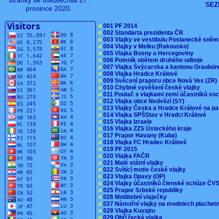
stránky se uskutečnila 27.
SEZ
prosince 2020.
o
001 PF 2014
o
002 Standarta prezidenta ČR
o
003 Vlajky ve vestibulu Poslanecké sn
o
004 Vlajky v Melku (Rakousko)
o
005 Vlajka Bosny a Hercegoviny
o
006 Pomník obětem druhého odboje
o
007 Vlajka Švýcarska a kantonu Graubü
o
008 Vlajka Hradce Králové
o
009 Svěcení praporu obce Nová Ves (ZR
o
010 Chybné vyvěšení české vlajky
o
011 Poutač s vlajkami zemí účastníků s
o
012 Vlajka obce Nedvězí (SY)
o
013 Vlajky Česka a Hradce Králové na pa
o
014 Vlajka SPŠStav v Hradci Králové
o
015 Vlajka Izraele
o
016 Vlajka ZZS Ústeckého kraje
o
017 Prapor Havany (Kuba)
o
018 Vlajka FC Hradec Králové
o
019 PF 2015
o
020 Vlajka FAČR
o
021 Malé státní vlajky
o
022 Svítící motiv české vlajky
o
023 Vlajka Opavy (OP)
o
024 Vlajky účastníků členské schůze Č
o
025 Prapor Srbské republiky
o
026 Motlitební vlaječky
o
027 Námořní vlajky na modelech plachet
o
028 Vlajka Kuvajtu
o
029 Obří řecká vlajka