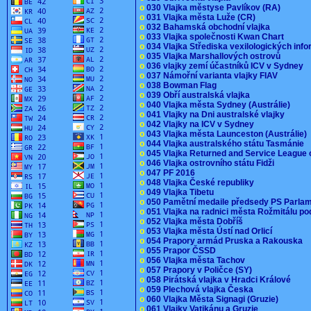
o
030 Vlajka městyse Pavlíkov (RA)
o
031 Vlajka města Luže (CR)
o
032 Bahamská obchodní vlajka
o
033 Vlajka společnosti Kwan Chart
o
034 Vlajka Střediska vexilologických inf
o
035 Vlajka Marshallových ostrovů
o
036 vlajky zemí účastníků ICV v Sydney
o
037 Námořní varianta vlajky FIAV
o
038 Bowman Flag
o
039 Obří australská vlajka
o
040 Vlajka města Sydney (Austrálie)
o
041 Vlajky na Dni australské vlajky
o
042 Vlajky na ICV v Sydney
o
043 Vlajka města Launceston (Austrálie)
o
044 Vlajka australského státu Tasmánie
o
045 Vlajka Returned and Service League 
o
046 Vlajka ostrovního státu Fidži
o
047 PF 2016
o
048 Vlajka České republiky
o
049 Vlajka Tibetu
o
050 Pamětní medaile předsedy PS Parla
o
051 Vlajka na radnici města Rožmitálu 
o
052 Vlajka města Dobříš
o
053 Vlajka města Ústí nad Orlicí
o
054 Prapory armád Pruska a Rakouska
o
055 Prapor ČSSD
o
056 Vlajka města Tachov
o
057 Prapory v Poličce (SY)
o
058 Pirátská vlajka v Hradci Králové
o
059 Plechová vlajka Česka
o
060 Vlajka Města Signagi (Gruzie)
o
061 Vlajky Vatikánu a Gruzie