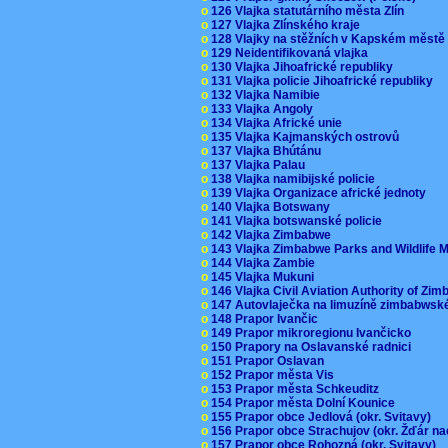
o
126 Vlajka statutárního města Zlín
o
127 Vlajka Zlínského kraje
o
128 Vlajky na stěžních v Kapském měst
o
129 Neidentifikovaná vlajka
o
130 Vlajka Jihoafrické republiky
o
131 Vlajka policie Jihoafrické republiky
o
132 Vlajka Namibie
o
133 Vlajka Angoly
o
134 Vlajka Africké unie
o
135 Vlajka Kajmanských ostrovů
o
137 Vlajka Bhútánu
o
137 Vlajka Palau
o
138 Vlajka namibijské policie
o
139 Vlajka Organizace africké jednoty
o
140 Vlajka Botswany
o
141 Vlajka botswanské policie
o
142 Vlajka Zimbabwe
o
143 Vlajka Zimbabwe Parks and Wildlife
o
144 Vlajka Zambie
o
145 Vlajka Mukuni
o
146 Vlajka Civil Aviation Authority of Z
o
147 Autovlaječka na limuzíně zimbabwsk
o
148 Prapor Ivančic
o
149 Prapor mikroregionu Ivančicko
o
150 Prapory na Oslavanské radnici
o
151 Prapor Oslavan
o
152 Prapor města Vis
o
153 Prapor města Schkeuditz
o
154 Prapor města Dolní Kounice
o
155 Prapor obce Jedlová (okr. Svitavy)
o
156 Prapor obce Strachujov (okr. Žďár n
o
157 Prapor obce Rohozná (okr. Svitavy)