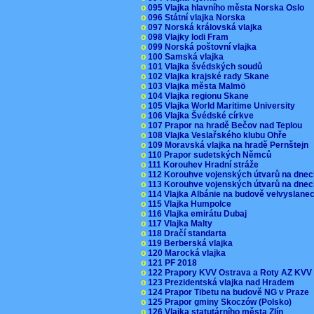
o
095 Vlajka hlavního města Norska Oslo
o
096 Státní vlajka Norska
o
097 Norská královská vlajka
o
098 Vlajky lodi Fram
o
099 Norská poštovní vlajka
o
100 Samská vlajka
o
101 Vlajka švédských soudů
o
102 Vlajka krajské rady Skane
o
103 Vlajka města Malmö
o
104 Vlajka regionu Skane
o
105 Vlajka World Maritime University
o
106 Vlajka Švédské církve
o
107 Prapor na hradě Bečov nad Teplou
o
108 Vlajka Veslařského klubu Ohře
o
109 Moravská vlajka na hradě Pernštejn
o
110 Prapor sudetských Němců
o
111 Korouhev Hradní stráže
o
112 Korouhve vojenských útvarů na dne
o
113 Korouhve vojenských útvarů na dne
o
114 Vlajka Albánie na budově velvyslane
o
115 Vlajka Humpolce
o
116 Vlajka emirátu Dubaj
o
117 Vlajka Malty
o
118 Dračí standarta
o
119 Berberská vlajka
o
120 Marocká vlajka
o
121 PF 2018
o
122 Prapory KVV Ostrava a Roty AZ KV
o
123 Prezidentská vlajka nad Hradem
o
124 Prapor Tibetu na budově NG v Praze
o
125 Prapor gminy Skoczów (Polsko)
o
126 Vlajka statutárního města Zlín