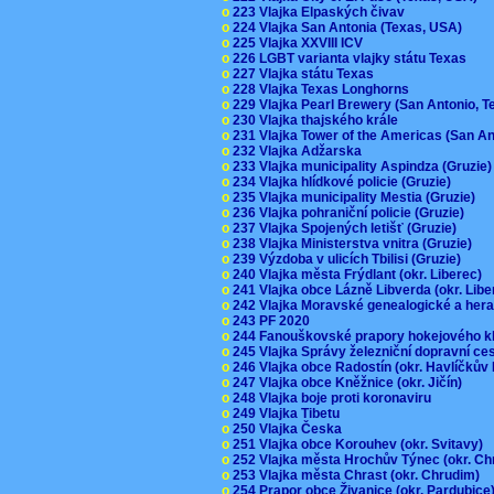
o
223 Vlajka Elpaských čivav
o
224 Vlajka San Antonia (Texas, USA)
o
225 Vlajka XXVIII ICV
o
226 LGBT varianta vlajky státu Texas
o
227 Vlajka státu Texas
o
228 Vlajka Texas Longhorns
o
229 Vlajka Pearl Brewery (San Antonio, 
o
230 Vlajka thajského krále
o
231 Vlajka Tower of the Americas (San A
o
232 Vlajka Adžarska
o
233 Vlajka municipality Aspindza (Gruzie
o
234 Vlajka hlídkové policie (Gruzie)
o
235 Vlajka municipality Mestia (Gruzie)
o
236 Vlajka pohraniční policie (Gruzie)
o
237 Vlajka Spojených letišť (Gruzie)
o
238 Vlajka Ministerstva vnitra (Gruzie)
o
239 Výzdoba v ulicích Tbilisi (Gruzie)
o
240 Vlajka města Frýdlant (okr. Liberec)
o
241 Vlajka obce Lázně Libverda (okr. Lib
o
242 Vlajka Moravské genealogické a hera
o
243 PF 2020
o
244 Fanouškovské prapory hokejového k
o
245 Vlajka Správy železniční dopravní c
o
246 Vlajka obce Radostín (okr. Havlíčkův
o
247 Vlajka obce Kněžnice (okr. Jičín)
o
248 Vlajka boje proti koronaviru
o
249 Vlajka Tibetu
o
250 Vlajka Česka
o
251 Vlajka obce Korouhev (okr. Svitavy)
o
252 Vlajka města Hrochův Týnec (okr. C
o
253 Vlajka města Chrast (okr. Chrudim)
o
254 Prapor obce Živanice (okr. Pardubic