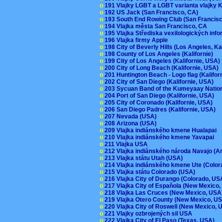
o
191 Vlajky LGBT a LGBT varianta vlajky K
o
192 US Jack (San Francisco, CA)
o
193 South End Rowing Club (San Francis
o
194 Vlajka města San Francisco, CA
o
195 Vlajka Střediska vexilologických inf
o
196 Vlajka firmy Apple
o
198 City of Beverly Hills (Los Angeles, Ka
o
198 County of Los Angeles (Kalifornie)
o
199 City of Los Angeles (Kalifornie, USA
o
200 City of Long Beach (Kalifornie, USA)
o
201 Huntington Beach - Logo flag (Kalifo
o
202 City of San Diego (Kalifornie, USA)
o
203 Sycuan Band of the Kumeyaay Nation
o
204 Port of San Diego (Kalifornie, USA)
o
205 City of Coronado (Kalifornie, USA)
o
206 San Diego Padres (Kalifornie, USA)
o
207 Nevada (USA)
o
208 Arizona (USA)
o
209 Vlajka indiánského kmene Hualapai
o
210 Vlajka indiánského kmene Yavapai
o
211 Vlajka USA
o
212 Vlajka indiánského národa Navajo (A
o
213 Vlajka státu Utah (USA)
o
214 Vlajka indiánského kmene Ute (Colo
o
215 Vlajka státu Colorado (USA)
o
216 Vlajka City of Durango (Colorado, U
o
217 Vlajka City of Espaňola (New Mexico
o
218 Vlajka Las Cruces (New Mexico, US
o
219 Vlajka Otero County (New Mexico, 
o
220 Vlajka City of Roswell (New Mexico,
o
221 Vlajky ozbrojených sil USA
o
222 Vlajka City of El Paso (Texas, USA)