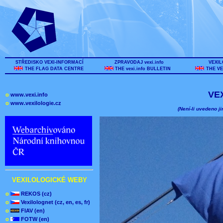
STŘEDISKO VEXI-INFORMACÍ
ZPRAVODAJ vexi.info
VEXIL
THE FLAG DATA CENTRE
THE vexi.info BULLETIN
THE VE
VE
o
www.vexi.info
o
www.vexilologie.cz
(Není-li uvedeno ji
VEXILOLOGICKÉ WEBY
o
REKOS (cz)
o
Vexilolognet (cz, en, es, fr)
o
FIAV (en)
o
FOTW (en)