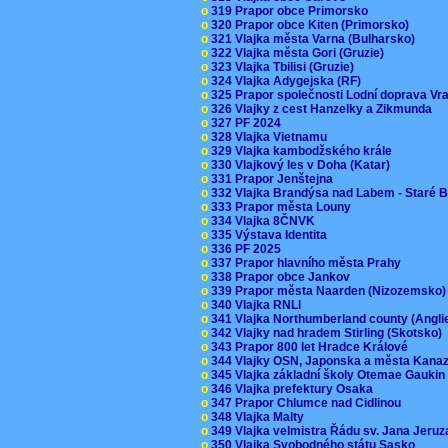
o
319 Prapor obce Primorsko
o
320 Prapor obce Kiten (Primorsko)
o
321 Vlajka města Varna (Bulharsko)
o
322 Vlajka města Gori (Gruzie)
o
323 Vlajka Tbilisi (Gruzie)
o
324 Vlajka Adygejska (RF)
o
325 Prapor společnosti Lodní doprava V
o
326 Vlajky z cest Hanzelky a Zikmunda
o
327 PF 2024
o
328 Vlajka Vietnamu
o
329 Vlajka kambodžského krále
o
330 Vlajkový les v Doha (Katar)
o
331 Prapor Jenštejna
o
332 Vlajka Brandýsa nad Labem - Staré 
o
333 Prapor města Louny
o
334 Vlajka 8ČNVK
o
335 Výstava Identita
o
336 PF 2025
o
337 Prapor hlavního města Prahy
o
338 Prapor obce Jankov
o
339 Prapor města Naarden (Nizozemsko
o
340 Vlajka RNLI
o
341 Vlajka Northumberland county (Angl
o
342 Vlajky nad hradem Stirling (Skotsko)
o
343 Prapor 800 let Hradce Králové
o
344 Vlajky OSN, Japonska a města Kan
o
345 Vlajka základní školy Otemae Gauki
o
346 Vlajka prefektury Osaka
o
347 Prapor Chlumce nad Cidlinou
o
348 Vlajka Malty
o
349 Vlajka velmistra Řádu sv. Jana Jer
o
350 Vlajka Svobodného státu Sasko