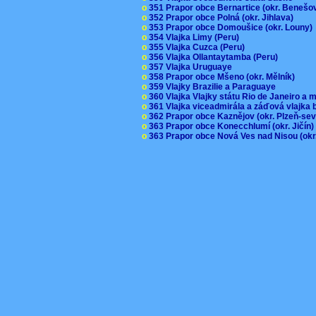
o
351 Prapor obce Bernartice (okr. Beneš
o
352 Prapor obce Polná (okr. Jihlava)
o
353 Prapor obce Domoušice (okr. Louny
o
354 Vlajka Limy (Peru)
o
355 Vlajka Cuzca (Peru)
o
356 Vlajka Ollantaytamba (Peru)
o
357 Vlajka Uruguaye
o
358 Prapor obce Mšeno (okr. Mělník)
o
359 Vlajky Brazilie a Paraguaye
o
360 Vlajka Vlajky státu Rio de Janeiro a 
o
361 Vlajka viceadmirála a záďová vlajka
o
362 Prapor obce Kaznějov (okr. Plzeň-se
o
363 Prapor obce Konecchlumí (okr. Jičín
o
363 Prapor obce Nová Ves nad Nisou (okr