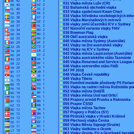
o
031 Vlajka města Luže (CR)
o
032 Bahamská obchodní vlajka
o
033 Vlajka společnosti Kwan Chart
o
034 Vlajka Střediska vexilologických inf
o
035 Vlajka Marshallových ostrovů
o
036 vlajky zemí účastníků ICV v Sydney
o
037 Námořní varianta vlajky FIAV
o
038 Bowman Flag
o
039 Obří australská vlajka
o
040 Vlajka města Sydney (Austrálie)
o
041 Vlajky na Dni australské vlajky
o
042 Vlajky na ICV v Sydney
o
043 Vlajka města Launceston (Austrálie)
o
044 Vlajka australského státu Tasmánie
o
045 Vlajka Returned and Service League 
o
046 Vlajka ostrovního státu Fidži
o
047 PF 2016
o
048 Vlajka České republiky
o
049 Vlajka Tibetu
o
050 Pamětní medaile předsedy PS Parla
o
051 Vlajka na radnici města Rožmitálu 
o
052 Vlajka města Dobříš
o
053 Vlajka města Ústí nad Orlicí
o
054 Prapory armád Pruska a Rakouska
o
055 Prapor ČSSD
o
056 Vlajka města Tachov
o
057 Prapory v Poličce (SY)
o
058 Pirátská vlajka v Hradci Králové
o
059 Plechová vlajka Česka
o
060 Vlajka Města Signagi (Gruzie)
o
061 Vlajky Vatikánu a Gruzie
o
062 Vlajky Gruzie, EU a Gruzínské herald