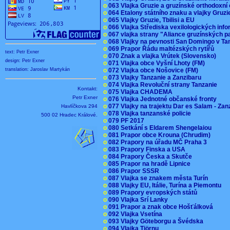
o
063 Vlajka Gruzie a gruzínské orthodoxní
o
064 Etalony státního znaku a vlajky Gruz
o
065 Vlajky Gruzie, Tbilisi a EU
o
066 Vlajka Střediska vexilologických inf
o
067 vlajka strany "Aliance gruzínských p
o
068 Vlajky na pevnosti San Domingo v Ta
o
069 Prapor Řádu maltézských rytířů
text: Petr Exner
o
070 Znak a vlajka Vrútek (Slovensko)
design: Petr Exner
o
071 Vlajka obce Vyšní Lhoty (FM)
o
072 Vlajka obce Nošovice (FM)
translation: Jaroslav Martykán
o
073 Vlajky Tanzanie a Zanzibaru
o
074 Vlajka Revoluční strany Tanzanie
Kontakt:
o
075 Vlajka CHADEMA
Petr Exner
o
076 Vlajka Jednotné občanské fronty
o
077 Vlajky na trajektu Dar es Salam - Za
Havlíčkova 294
o
078 Vlajka tanzanské policie
500 02 Hradec Králové.
o
079 PF 2017
o
080 Setkání s Eldarem Shengelaiou
o
081 Prapor obce Krouna (Chrudim)
o
082 Prapory na úřadu MČ Praha 3
o
083 Prapory Finska a USA
o
084 Prapory Česka a Skutče
o
085 Prapor na hradě Lipnice
o
086 Prapor SSSR
o
087 Vlajka se znakem města Turín
o
088 Vlajky EU, Itálie, Turína a Piemontu
o
089 Prapory evropských států
o
090 Vlajka Srí Lanky
o
091 Prapor a znak obce Hošťálková
o
092 Vlajka Vsetína
o
093 Vlajky Göteborgu a Švédska
o
094 Vlajka Tjörnu