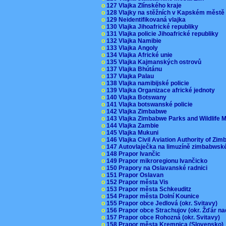
o
127 Vlajka Zlínského kraje
o
128 Vlajky na stěžních v Kapském měst
o
129 Neidentifikovaná vlajka
o
130 Vlajka Jihoafrické republiky
o
131 Vlajka policie Jihoafrické republiky
o
132 Vlajka Namibie
o
133 Vlajka Angoly
o
134 Vlajka Africké unie
o
135 Vlajka Kajmanských ostrovů
o
137 Vlajka Bhútánu
o
137 Vlajka Palau
o
138 Vlajka namibijské policie
o
139 Vlajka Organizace africké jednoty
o
140 Vlajka Botswany
o
141 Vlajka botswanské policie
o
142 Vlajka Zimbabwe
o
143 Vlajka Zimbabwe Parks and Wildlife
o
144 Vlajka Zambie
o
145 Vlajka Mukuni
o
146 Vlajka Civil Aviation Authority of Z
o
147 Autovlaječka na limuzíně zimbabwsk
o
148 Prapor Ivančic
o
149 Prapor mikroregionu Ivančicko
o
150 Prapory na Oslavanské radnici
o
151 Prapor Oslavan
o
152 Prapor města Vis
o
153 Prapor města Schkeuditz
o
154 Prapor města Dolní Kounice
o
155 Prapor obce Jedlová (okr. Svitavy)
o
156 Prapor obce Strachujov (okr. Žďár n
o
157 Prapor obce Rohozná (okr. Svitavy)
o
158 Prapor města Kremnica (Slovensko