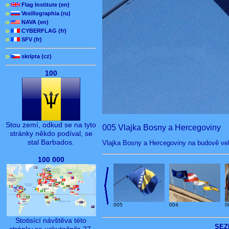
o
Flag Institute (en)
o
Vexillographia (ru)
o
NAVA (en)
o
CYBERFLAG (fr)
o
SFV (fr)
o
skripta (cz)
100
Stou zemí, odkud se na tyto
005 Vlajka Bosny a Hercegoviny
stránky někdo podíval, se
stal Barbados.
Vlajka Bosny a Hercegoviny na budově velv
100 000
005
004
0
Stotisící návštěva této
SEZ