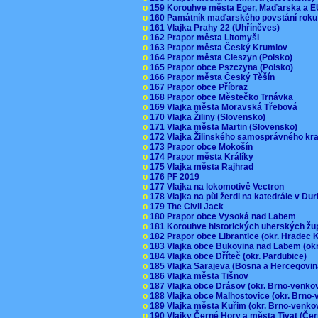
o
159 Korouhve města Eger, Maďarska a 
o
160 Památník maďarského povstání roku
o
161 Vlajka Prahy 22 (Uhříněves)
o
162 Prapor města Litomyšl
o
163 Prapor města Český Krumlov
o
164 Prapor města Cieszyn (Polsko)
o
165 Prapor obce Pszczyna (Polsko)
o
166 Prapor města Český Těšín
o
167 Prapor obce Příbraz
o
168 Prapor obce Městečko Trnávka
o
169 Vlajka města Moravská Třebová
o
170 Vlajka Žiliny (Slovensko)
o
171 Vlajka města Martin (Slovensko)
o
172 Vlajka Žilinského samosprávného kr
o
173 Prapor obce Mokošín
o
174 Prapor města Králíky
o
175 Vlajka města Rajhrad
o
176 PF 2019
o
177 Vlajka na lokomotivě Vectron
o
178 Vlajka na půl žerdi na katedrále v D
o
179 The Civil Jack
o
180 Prapor obce Vysoká nad Labem
o
181 Korouhve historických uherských ž
o
182 Prapor obce Librantice (okr. Hradec 
o
183 Vlajka obce Bukovina nad Labem (ok
o
184 Vlajka obce Dříteč (okr. Pardubice)
o
185 Vlajka Sarajeva (Bosna a Hercegovi
o
186 Vlajka města Tišnov
o
187 Vlajka obce Drásov (okr. Brno-venk
o
188 Vlajka obce Malhostovice (okr. Brno
o
189 Vlajka města Kuřim (okr. Brno-venk
o
190 Vlajky Černé Hory a města Tivat (Če