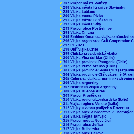
o
287 Prapor města Poličky
o
288 Vlajka města Kranj ve Slovinsku
o
289 Vlajka Lublaně
o
290 Vlajka města Pivka
o
291 Vlajka města Lanškroun
o
292 Vlajka města Štíty
o
293 Prapor obce Postřelmov
o
294 Vlajka Ománu
o
295 Emblém Ománu a vlajka ománského 
o
296 Vlajka organizace Gulf Cooperation
o
297 PF 2023
o
298 Obří vlajka Chile
o
299 Chilská prezidentská vlajka
o
300 Vlajka Viňa del Mar (Chile)
o
301 Vlajka provincie Patagonie (Chile)
o
302 Vlajka Punta Arenas (Chile)
o
303 Vlajka provincie Santa Cruz (Argenti
o
304 Vlajka provincie Ohňová země (Arge
o
305 Čelenová vlajka argentinských vojen
o
306 Vlajka Argentiny
o
307 Historická vlajka Argentiny
o
308 Vlajka Buenos Aires
o
309 Prapor Prostějova
o
310 Vlajka regionu Lombardsko (Itálie)
o
311 Vlajka regionu Veneto (Itálie)
o
312 Vlajky u zvonu padlých v Roveretu
o
313 Vlajka obce Albrechtive v Jizerskýc
o
314 Vlajka města Tanvald
o
315 Prapor města Nový Jičín
o
316 Prapor obce Jeřice
o
317 Vlajka Bulharska
o
318 Vlajka obce Carevo