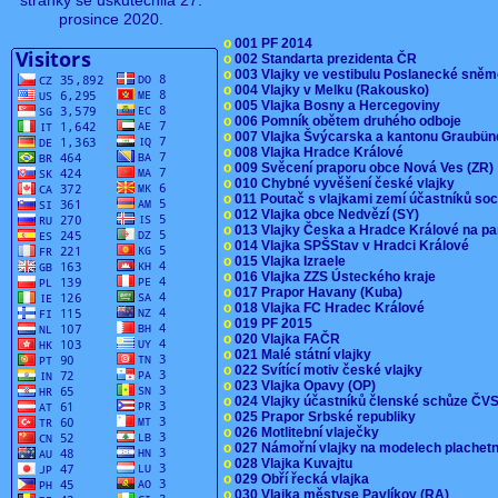
stránky se uskutečnila 27.
prosince 2020.
o
001 PF 2014
o
002 Standarta prezidenta ČR
o
003 Vlajky ve vestibulu Poslanecké sn
o
004 Vlajky v Melku (Rakousko)
o
005 Vlajka Bosny a Hercegoviny
o
006 Pomník obětem druhého odboje
o
007 Vlajka Švýcarska a kantonu Graubü
o
008 Vlajka Hradce Králové
o
009 Svěcení praporu obce Nová Ves (ZR
o
010 Chybné vyvěšení české vlajky
o
011 Poutač s vlajkami zemí účastníků s
o
012 Vlajka obce Nedvězí (SY)
o
013 Vlajky Česka a Hradce Králové na pa
o
014 Vlajka SPŠStav v Hradci Králové
o
015 Vlajka Izraele
o
016 Vlajka ZZS Ústeckého kraje
o
017 Prapor Havany (Kuba)
o
018 Vlajka FC Hradec Králové
o
019 PF 2015
o
020 Vlajka FAČR
o
021 Malé státní vlajky
o
022 Svítící motiv české vlajky
o
023 Vlajka Opavy (OP)
o
024 Vlajky účastníků členské schůze Č
o
025 Prapor Srbské republiky
o
026 Motlitební vlaječky
o
027 Námořní vlajky na modelech plachet
o
028 Vlajka Kuvajtu
o
029 Obří řecká vlajka
o
030 Vlajka městyse Pavlíkov (RA)