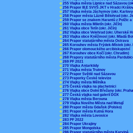
o
255 Vlajka města Lipnice nad Sázavou (o
o
256 Prapor III.E SVVŠ JKT v Hradci Král
o
257 Vlajka města Jáchymov (okr. Karlov
o
258 Prapor města Lázně Bělohrad (okr. J
o
259 Prapor se znakem Harantů z Polžic 
o
260 Vlajka města Miletín (okr. Jičín)
o
261 Vlajka obce Tetín (okr. Jičín)
o
262 Vlajka obce Velehrad (okr. Uherské H
o
263 Vlajka obce Kněžmost (okr. Mladá Bo
o
264 Prapor statutárního města Ostrava
o
265 Korouhev města Frýdek-Místek (okr.
o
266 Prapor olomouckého arcibiskupství
o
267 Korouhev obce Kočí (okr. Chrudim)
o
268 Prapory statutárního města Pardubi
o
269 PF 2021
o
270 Vlajka Antarktidy
o
271 Vlajka města Trutnov
o
272 Prapor Světlé nad Sázavou
o
273 Praporky České televize
o
274 Vlajky města Mělníka
o
275 Česká vlajka na plachetnici
o
276 Vlajka obce Dolní Břežany (okr. Pra
o
277 Česká vlajka nad galerií DOX
o
278 Vlajka města Berouna
o
279 Vlajka Nového Města nad Metují
o
280 Prapor města Gdaňsk (Polsko)
o
281 Prapor města Kutná Hora
o
282 Vlajka města Lovosice
o
283 PF 2022
o
284 Prapor Ukrajiny
o
285 Prapor Mongolska
o
286 Prapor statutárního města Karviná