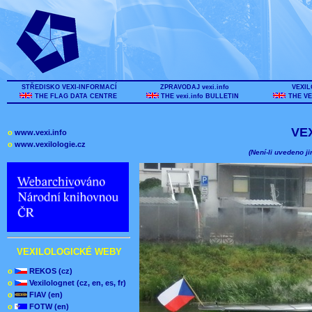
STŘEDISKO VEXI-INFORMACÍ
ZPRAVODAJ vexi.info
VEXIL
THE FLAG DATA CENTRE
THE vexi.info BULLETIN
THE VE
VE
o
www.vexi.info
o
www.vexilologie.cz
(Není-li uvedeno ji
VEXILOLOGICKÉ WEBY
o
REKOS (cz)
o
Vexilolognet (cz, en, es, fr)
o
FIAV (en)
o
FOTW (en)