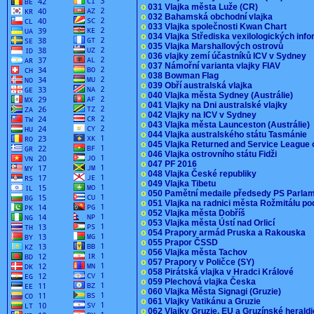
o
031 Vlajka města Luže (CR)
o
032 Bahamská obchodní vlajka
o
033 Vlajka společnosti Kwan Chart
o
034 Vlajka Střediska vexilologických inf
o
035 Vlajka Marshallových ostrovů
o
036 vlajky zemí účastníků ICV v Sydney
o
037 Námořní varianta vlajky FIAV
o
038 Bowman Flag
o
039 Obří australská vlajka
o
040 Vlajka města Sydney (Austrálie)
o
041 Vlajky na Dni australské vlajky
o
042 Vlajky na ICV v Sydney
o
043 Vlajka města Launceston (Austrálie)
o
044 Vlajka australského státu Tasmánie
o
045 Vlajka Returned and Service League 
o
046 Vlajka ostrovního státu Fidži
o
047 PF 2016
o
048 Vlajka České republiky
o
049 Vlajka Tibetu
o
050 Pamětní medaile předsedy PS Parla
o
051 Vlajka na radnici města Rožmitálu 
o
052 Vlajka města Dobříš
o
053 Vlajka města Ústí nad Orlicí
o
054 Prapory armád Pruska a Rakouska
o
055 Prapor ČSSD
o
056 Vlajka města Tachov
o
057 Prapory v Poličce (SY)
o
058 Pirátská vlajka v Hradci Králové
o
059 Plechová vlajka Česka
o
060 Vlajka Města Signagi (Gruzie)
o
061 Vlajky Vatikánu a Gruzie
o
062 Vlajky Gruzie, EU a Gruzínské herald