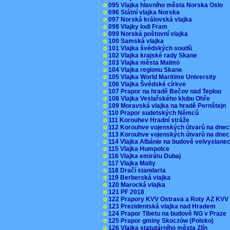
o
095 Vlajka hlavního města Norska Oslo
o
096 Státní vlajka Norska
o
097 Norská královská vlajka
o
098 Vlajky lodi Fram
o
099 Norská poštovní vlajka
o
100 Samská vlajka
o
101 Vlajka švédských soudů
o
102 Vlajka krajské rady Skane
o
103 Vlajka města Malmö
o
104 Vlajka regionu Skane
o
105 Vlajka World Maritime University
o
106 Vlajka Švédské církve
o
107 Prapor na hradě Bečov nad Teplou
o
108 Vlajka Veslařského klubu Ohře
o
109 Moravská vlajka na hradě Pernštejn
o
110 Prapor sudetských Němců
o
111 Korouhev Hradní stráže
o
112 Korouhve vojenských útvarů na dne
o
113 Korouhve vojenských útvarů na dne
o
114 Vlajka Albánie na budově velvyslane
o
115 Vlajka Humpolce
o
116 Vlajka emirátu Dubaj
o
117 Vlajka Malty
o
118 Dračí standarta
o
119 Berberská vlajka
o
120 Marocká vlajka
o
121 PF 2018
o
122 Prapory KVV Ostrava a Roty AZ KV
o
123 Prezidentská vlajka nad Hradem
o
124 Prapor Tibetu na budově NG v Praze
o
125 Prapor gminy Skoczów (Polsko)
o
126 Vlajka statutárního města Zlín