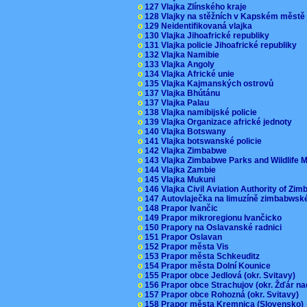
o
127 Vlajka Zlínského kraje
o
128 Vlajky na stěžních v Kapském měst
o
129 Neidentifikovaná vlajka
o
130 Vlajka Jihoafrické republiky
o
131 Vlajka policie Jihoafrické republiky
o
132 Vlajka Namibie
o
133 Vlajka Angoly
o
134 Vlajka Africké unie
o
135 Vlajka Kajmanských ostrovů
o
137 Vlajka Bhútánu
o
137 Vlajka Palau
o
138 Vlajka namibijské policie
o
139 Vlajka Organizace africké jednoty
o
140 Vlajka Botswany
o
141 Vlajka botswanské policie
o
142 Vlajka Zimbabwe
o
143 Vlajka Zimbabwe Parks and Wildlife
o
144 Vlajka Zambie
o
145 Vlajka Mukuni
o
146 Vlajka Civil Aviation Authority of Z
o
147 Autovlaječka na limuzíně zimbabwsk
o
148 Prapor Ivančic
o
149 Prapor mikroregionu Ivančicko
o
150 Prapory na Oslavanské radnici
o
151 Prapor Oslavan
o
152 Prapor města Vis
o
153 Prapor města Schkeuditz
o
154 Prapor města Dolní Kounice
o
155 Prapor obce Jedlová (okr. Svitavy)
o
156 Prapor obce Strachujov (okr. Žďár n
o
157 Prapor obce Rohozná (okr. Svitavy)
o
158 Prapor města Kremnica (Slovensko