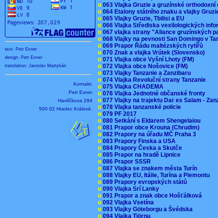
o
063 Vlajka Gruzie a gruzínské orthodoxní
o
064 Etalony státního znaku a vlajky Gruz
o
065 Vlajky Gruzie, Tbilisi a EU
o
066 Vlajka Střediska vexilologických inf
o
067 vlajka strany "Aliance gruzínských p
o
068 Vlajky na pevnosti San Domingo v Ta
o
069 Prapor Řádu maltézských rytířů
text: Petr Exner
o
070 Znak a vlajka Vrútek (Slovensko)
design: Petr Exner
o
071 Vlajka obce Vyšní Lhoty (FM)
o
072 Vlajka obce Nošovice (FM)
translation: Jaroslav Martykán
o
073 Vlajky Tanzanie a Zanzibaru
o
074 Vlajka Revoluční strany Tanzanie
Kontakt:
o
075 Vlajka CHADEMA
Petr Exner
o
076 Vlajka Jednotné občanské fronty
o
077 Vlajky na trajektu Dar es Salam - Za
Havlíčkova 294
o
078 Vlajka tanzanské policie
500 02 Hradec Králové.
o
079 PF 2017
o
080 Setkání s Eldarem Shengelaiou
o
081 Prapor obce Krouna (Chrudim)
o
082 Prapory na úřadu MČ Praha 3
o
083 Prapory Finska a USA
o
084 Prapory Česka a Skutče
o
085 Prapor na hradě Lipnice
o
086 Prapor SSSR
o
087 Vlajka se znakem města Turín
o
088 Vlajky EU, Itálie, Turína a Piemontu
o
089 Prapory evropských států
o
090 Vlajka Srí Lanky
o
091 Prapor a znak obce Hošťálková
o
092 Vlajka Vsetína
o
093 Vlajky Göteborgu a Švédska
o
094 Vlajka Tjörnu