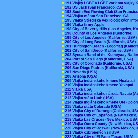
o
191 Vlajky LGBT a LGBT varianta vlajky K
o
192 US Jack (San Francisco, CA)
o
193 South End Rowing Club (San Francis
o
194 Vlajka města San Francisco, CA
o
195 Vlajka Střediska vexilologických inf
o
196 Vlajka firmy Apple
o
198 City of Beverly Hills (Los Angeles, Ka
o
198 County of Los Angeles (Kalifornie)
o
199 City of Los Angeles (Kalifornie, USA
o
200 City of Long Beach (Kalifornie, USA)
o
201 Huntington Beach - Logo flag (Kalifo
o
202 City of San Diego (Kalifornie, USA)
o
203 Sycuan Band of the Kumeyaay Nation
o
204 Port of San Diego (Kalifornie, USA)
o
205 City of Coronado (Kalifornie, USA)
o
206 San Diego Padres (Kalifornie, USA)
o
207 Nevada (USA)
o
208 Arizona (USA)
o
209 Vlajka indiánského kmene Hualapai
o
210 Vlajka indiánského kmene Yavapai
o
211 Vlajka USA
o
212 Vlajka indiánského národa Navajo (A
o
213 Vlajka státu Utah (USA)
o
214 Vlajka indiánského kmene Ute (Colo
o
215 Vlajka státu Colorado (USA)
o
216 Vlajka City of Durango (Colorado, U
o
217 Vlajka City of Espaňola (New Mexico
o
218 Vlajka Las Cruces (New Mexico, US
o
219 Vlajka Otero County (New Mexico, 
o
220 Vlajka City of Roswell (New Mexico,
o
221 Vlajky ozbrojených sil USA
o
222 Vlajka City of El Paso (Texas, USA)