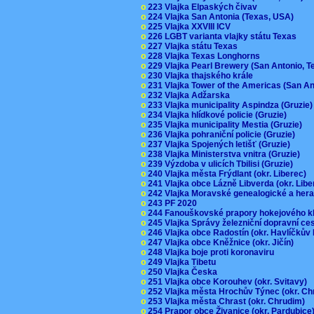
o
223 Vlajka Elpaských čivav
o
224 Vlajka San Antonia (Texas, USA)
o
225 Vlajka XXVIII ICV
o
226 LGBT varianta vlajky státu Texas
o
227 Vlajka státu Texas
o
228 Vlajka Texas Longhorns
o
229 Vlajka Pearl Brewery (San Antonio, 
o
230 Vlajka thajského krále
o
231 Vlajka Tower of the Americas (San A
o
232 Vlajka Adžarska
o
233 Vlajka municipality Aspindza (Gruzie
o
234 Vlajka hlídkové policie (Gruzie)
o
235 Vlajka municipality Mestia (Gruzie)
o
236 Vlajka pohraniční policie (Gruzie)
o
237 Vlajka Spojených letišť (Gruzie)
o
238 Vlajka Ministerstva vnitra (Gruzie)
o
239 Výzdoba v ulicích Tbilisi (Gruzie)
o
240 Vlajka města Frýdlant (okr. Liberec)
o
241 Vlajka obce Lázně Libverda (okr. Lib
o
242 Vlajka Moravské genealogické a hera
o
243 PF 2020
o
244 Fanouškovské prapory hokejového k
o
245 Vlajka Správy železniční dopravní c
o
246 Vlajka obce Radostín (okr. Havlíčkův
o
247 Vlajka obce Kněžnice (okr. Jičín)
o
248 Vlajka boje proti koronaviru
o
249 Vlajka Tibetu
o
250 Vlajka Česka
o
251 Vlajka obce Korouhev (okr. Svitavy)
o
252 Vlajka města Hrochův Týnec (okr. C
o
253 Vlajka města Chrast (okr. Chrudim)
o
254 Prapor obce Živanice (okr. Pardubic