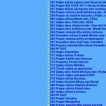
o
255 Vlajka města Lipnice nad Sázavou (o
o
256 Prapor III.E SVVŠ JKT v Hradci Král
o
257 Vlajka města Jáchymov (okr. Karlov
o
258 Prapor města Lázně Bělohrad (okr. J
o
259 Prapor se znakem Harantů z Polžic 
o
260 Vlajka města Miletín (okr. Jičín)
o
261 Vlajka obce Tetín (okr. Jičín)
o
262 Vlajka obce Velehrad (okr. Uherské H
o
263 Vlajka obce Kněžmost (okr. Mladá Bo
o
264 Prapor statutárního města Ostrava
o
265 Korouhev města Frýdek-Místek (okr.
o
266 Prapor olomouckého arcibiskupství
o
267 Korouhev obce Kočí (okr. Chrudim)
o
268 Prapory statutárního města Pardubi
o
269 PF 2021
o
270 Vlajka Antarktidy
o
271 Vlajka města Trutnov
o
272 Prapor Světlé nad Sázavou
o
273 Praporky České televize
o
274 Vlajky města Mělníka
o
275 Česká vlajka na plachetnici
o
276 Vlajka obce Dolní Břežany (okr. Pra
o
277 Česká vlajka nad galerií DOX
o
278 Vlajka města Berouna
o
279 Vlajka Nového Města nad Metují
o
280 Prapor města Gdaňsk (Polsko)
o
281 Prapor města Kutná Hora
o
282 Vlajka města Lovosice
o
283 PF 2022
o
284 Prapor Ukrajiny
o
285 Prapor Mongolska
o
286 Prapor statutárního města Karviná