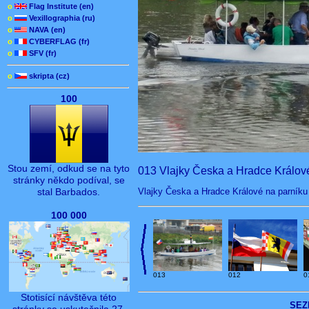
o
Flag Institute (en)
o
Vexillographia (ru)
o
NAVA (en)
o
CYBERFLAG (fr)
o
SFV (fr)
o
skripta (cz)
100
Stou zemí, odkud se na tyto
013 Vlajky Česka a Hradce Králové
stránky někdo podíval, se
Vlajky Česka a Hradce Králové na parníku P
stal Barbados.
100 000
013
012
0
Stotisící návštěva této
SEZ