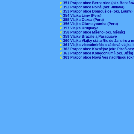
o
351 Prapor obce Bernartice (okr. Beneš
o
352 Prapor obce Polná (okr. Jihlava)
o
353 Prapor obce Domoušice (okr. Louny
o
354 Vlajka Limy (Peru)
o
355 Vlajka Cuzca (Peru)
o
356 Vlajka Ollantaytamba (Peru)
o
357 Vlajka Uruguaye
o
358 Prapor obce Mšeno (okr. Mělník)
o
359 Vlajky Brazilie a Paraguaye
o
360 Vlajka Vlajky státu Rio de Janeiro a 
o
361 Vlajka viceadmirála a záďová vlajka
o
362 Prapor obce Kaznějov (okr. Plzeň-se
o
363 Prapor obce Konecchlumí (okr. Jičín
o
363 Prapor obce Nová Ves nad Nisou (okr