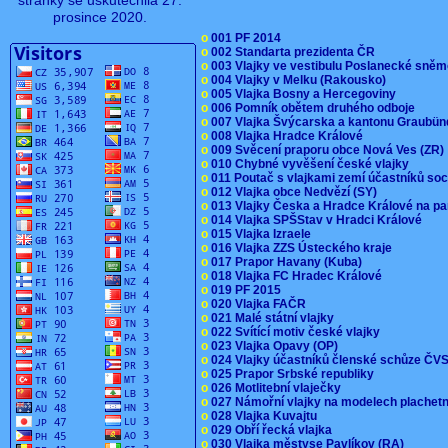
stránky se uskutečnila 27.
prosince 2020.
o
001 PF 2014
o
002 Standarta prezidenta ČR
o
003 Vlajky ve vestibulu Poslanecké sn
o
004 Vlajky v Melku (Rakousko)
o
005 Vlajka Bosny a Hercegoviny
o
006 Pomník obětem druhého odboje
o
007 Vlajka Švýcarska a kantonu Graubü
o
008 Vlajka Hradce Králové
o
009 Svěcení praporu obce Nová Ves (ZR
o
010 Chybné vyvěšení české vlajky
o
011 Poutač s vlajkami zemí účastníků s
o
012 Vlajka obce Nedvězí (SY)
o
013 Vlajky Česka a Hradce Králové na pa
o
014 Vlajka SPŠStav v Hradci Králové
o
015 Vlajka Izraele
o
016 Vlajka ZZS Ústeckého kraje
o
017 Prapor Havany (Kuba)
o
018 Vlajka FC Hradec Králové
o
019 PF 2015
o
020 Vlajka FAČR
o
021 Malé státní vlajky
o
022 Svítící motiv české vlajky
o
023 Vlajka Opavy (OP)
o
024 Vlajky účastníků členské schůze Č
o
025 Prapor Srbské republiky
o
026 Motlitební vlaječky
o
027 Námořní vlajky na modelech plachet
o
028 Vlajka Kuvajtu
o
029 Obří řecká vlajka
o
030 Vlajka městyse Pavlíkov (RA)