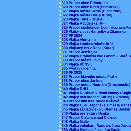
o
319 Prapor obce Primorsko
o
320 Prapor obce Kiten (Primorsko)
o
321 Vlajka města Varna (Bulharsko)
o
322 Vlajka města Gori (Gruzie)
o
323 Vlajka Tbilisi (Gruzie)
o
324 Vlajka Adygejska (RF)
o
325 Prapor společnosti Lodní doprava V
o
326 Vlajky z cest Hanzelky a Zikmunda
o
327 PF 2024
o
328 Vlajka Vietnamu
o
329 Vlajka kambodžského krále
o
330 Vlajkový les v Doha (Katar)
o
331 Prapor Jenštejna
o
332 Vlajka Brandýsa nad Labem - Staré 
o
333 Prapor města Louny
o
334 Vlajka 8ČNVK
o
335 Výstava Identita
o
336 PF 2025
o
337 Prapor hlavního města Prahy
o
338 Prapor obce Jankov
o
339 Prapor města Naarden (Nizozemsko
o
340 Vlajka RNLI
o
341 Vlajka Northumberland county (Angl
o
342 Vlajky nad hradem Stirling (Skotsko)
o
343 Prapor 800 let Hradce Králové
o
344 Vlajky OSN, Japonska a města Kan
o
345 Vlajka základní školy Otemae Gauki
o
346 Vlajka prefektury Osaka
o
347 Prapor Chlumce nad Cidlinou
o
348 Vlajka Malty
o
349 Vlajka velmistra Řádu sv. Jana Jer
o
350 Vlajka Svobodného státu Sasko