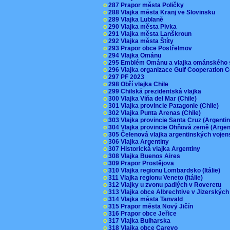
o
287 Prapor města Poličky
o
288 Vlajka města Kranj ve Slovinsku
o
289 Vlajka Lublaně
o
290 Vlajka města Pivka
o
291 Vlajka města Lanškroun
o
292 Vlajka města Štíty
o
293 Prapor obce Postřelmov
o
294 Vlajka Ománu
o
295 Emblém Ománu a vlajka ománského 
o
296 Vlajka organizace Gulf Cooperation
o
297 PF 2023
o
298 Obří vlajka Chile
o
299 Chilská prezidentská vlajka
o
300 Vlajka Viňa del Mar (Chile)
o
301 Vlajka provincie Patagonie (Chile)
o
302 Vlajka Punta Arenas (Chile)
o
303 Vlajka provincie Santa Cruz (Argenti
o
304 Vlajka provincie Ohňová země (Arge
o
305 Čelenová vlajka argentinských vojen
o
306 Vlajka Argentiny
o
307 Historická vlajka Argentiny
o
308 Vlajka Buenos Aires
o
309 Prapor Prostějova
o
310 Vlajka regionu Lombardsko (Itálie)
o
311 Vlajka regionu Veneto (Itálie)
o
312 Vlajky u zvonu padlých v Roveretu
o
313 Vlajka obce Albrechtive v Jizerskýc
o
314 Vlajka města Tanvald
o
315 Prapor města Nový Jičín
o
316 Prapor obce Jeřice
o
317 Vlajka Bulharska
o
318 Vlajka obce Carevo