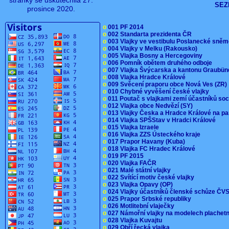
stránky se uskutečnila 27.
SEZ
prosince 2020.
o
001 PF 2014
o
002 Standarta prezidenta ČR
o
003 Vlajky ve vestibulu Poslanecké sn
o
004 Vlajky v Melku (Rakousko)
o
005 Vlajka Bosny a Hercegoviny
o
006 Pomník obětem druhého odboje
o
007 Vlajka Švýcarska a kantonu Graubü
o
008 Vlajka Hradce Králové
o
009 Svěcení praporu obce Nová Ves (ZR
o
010 Chybné vyvěšení české vlajky
o
011 Poutač s vlajkami zemí účastníků s
o
012 Vlajka obce Nedvězí (SY)
o
013 Vlajky Česka a Hradce Králové na pa
o
014 Vlajka SPŠStav v Hradci Králové
o
015 Vlajka Izraele
o
016 Vlajka ZZS Ústeckého kraje
o
017 Prapor Havany (Kuba)
o
018 Vlajka FC Hradec Králové
o
019 PF 2015
o
020 Vlajka FAČR
o
021 Malé státní vlajky
o
022 Svítící motiv české vlajky
o
023 Vlajka Opavy (OP)
o
024 Vlajky účastníků členské schůze Č
o
025 Prapor Srbské republiky
o
026 Motlitební vlaječky
o
027 Námořní vlajky na modelech plachet
o
028 Vlajka Kuvajtu
o
029 Obří řecká vlajka