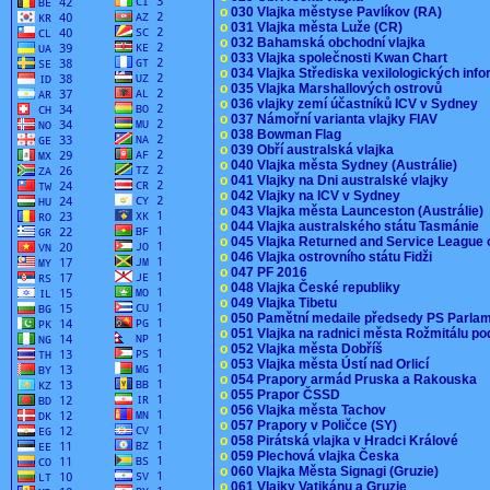
o
030 Vlajka městyse Pavlíkov (RA)
o
031 Vlajka města Luže (CR)
o
032 Bahamská obchodní vlajka
o
033 Vlajka společnosti Kwan Chart
o
034 Vlajka Střediska vexilologických inf
o
035 Vlajka Marshallových ostrovů
o
036 vlajky zemí účastníků ICV v Sydney
o
037 Námořní varianta vlajky FIAV
o
038 Bowman Flag
o
039 Obří australská vlajka
o
040 Vlajka města Sydney (Austrálie)
o
041 Vlajky na Dni australské vlajky
o
042 Vlajky na ICV v Sydney
o
043 Vlajka města Launceston (Austrálie)
o
044 Vlajka australského státu Tasmánie
o
045 Vlajka Returned and Service League 
o
046 Vlajka ostrovního státu Fidži
o
047 PF 2016
o
048 Vlajka České republiky
o
049 Vlajka Tibetu
o
050 Pamětní medaile předsedy PS Parla
o
051 Vlajka na radnici města Rožmitálu 
o
052 Vlajka města Dobříš
o
053 Vlajka města Ústí nad Orlicí
o
054 Prapory armád Pruska a Rakouska
o
055 Prapor ČSSD
o
056 Vlajka města Tachov
o
057 Prapory v Poličce (SY)
o
058 Pirátská vlajka v Hradci Králové
o
059 Plechová vlajka Česka
o
060 Vlajka Města Signagi (Gruzie)
o
061 Vlajky Vatikánu a Gruzie