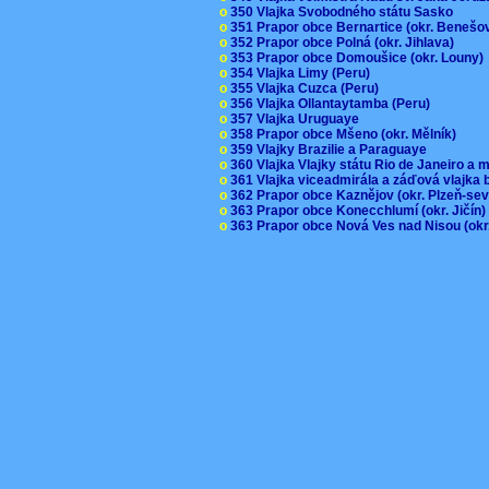
o
350 Vlajka Svobodného státu Sasko
o
351 Prapor obce Bernartice (okr. Beneš
o
352 Prapor obce Polná (okr. Jihlava)
o
353 Prapor obce Domoušice (okr. Louny
o
354 Vlajka Limy (Peru)
o
355 Vlajka Cuzca (Peru)
o
356 Vlajka Ollantaytamba (Peru)
o
357 Vlajka Uruguaye
o
358 Prapor obce Mšeno (okr. Mělník)
o
359 Vlajky Brazilie a Paraguaye
o
360 Vlajka Vlajky státu Rio de Janeiro a 
o
361 Vlajka viceadmirála a záďová vlajka
o
362 Prapor obce Kaznějov (okr. Plzeň-se
o
363 Prapor obce Konecchlumí (okr. Jičín
o
363 Prapor obce Nová Ves nad Nisou (okr