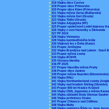
o
318 Vlajka obce Carevo
o
319 Prapor obce Primorsko
o
320 Prapor obce Kiten (Primorsko)
o
321 Vlajka města Varna (Bulharsko)
o
322 Vlajka města Gori (Gruzie)
o
323 Vlajka Tbilisi (Gruzie)
o
324 Vlajka Adygejska (RF)
o
325 Prapor společnosti Lodní doprava V
o
326 Vlajky z cest Hanzelky a Zikmunda
o
327 PF 2024
o
328 Vlajka Vietnamu
o
329 Vlajka kambodžského krále
o
330 Vlajkový les v Doha (Katar)
o
331 Prapor Jenštejna
o
332 Vlajka Brandýsa nad Labem - Staré 
o
333 Prapor města Louny
o
334 Vlajka 8ČNVK
o
335 Výstava Identita
o
336 PF 2025
o
337 Prapor hlavního města Prahy
o
338 Prapor obce Jankov
o
339 Prapor města Naarden (Nizozemsko
o
340 Vlajka RNLI
o
341 Vlajka Northumberland county (Angl
o
342 Vlajky nad hradem Stirling (Skotsko)
o
343 Prapor 800 let Hradce Králové
o
344 Vlajky OSN, Japonska a města Kan
o
345 Vlajka základní školy Otemae Gauki
o
346 Vlajka prefektury Osaka
o
347 Prapor Chlumce nad Cidlinou
o
348 Vlajka Malty
o
349 Vlajka velmistra Řádu sv. Jana Jer