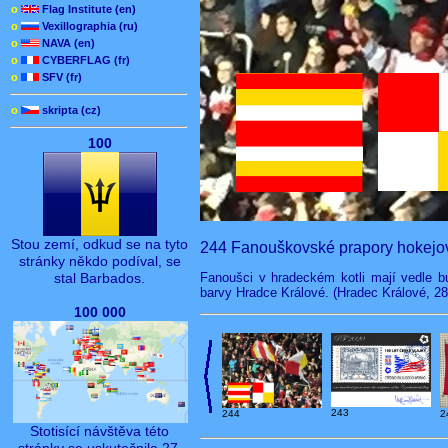
o
Flag Institute (en)
o
Vexillographia (ru)
o
NAVA (en)
o
CYBERFLAG (fr)
o
SFV (fr)
o
skripta (cz)
100
Stou zemí, odkud se na tyto
244 Fanouškovské prapory hokejo
stránky někdo podíval, se
Fanoušci v hradeckém kotli mají vedle 
stal Barbados.
barvy Hradce Králové. (Hradec Králové, 28
100 000
243
244
2
Stotisící návštěva této