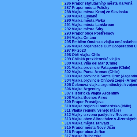
o
286 Prapor statutárního města Karviná
o
287 Prapor města Poličky
o
288 Vlajka města Kranj ve Slovinsku
o
289 Vlajka Lublaně
o
290 Vlajka města Pivka
o
291 Vlajka města Lanškroun
o
292 Vlajka města Štíty
o
293 Prapor obce Postřelmov
o
294 Vlajka Ománu
o
295 Emblém Ománu a vlajka ománského 
o
296 Vlajka organizace Gulf Cooperation
o
297 PF 2023
o
298 Obří vlajka Chile
o
299 Chilská prezidentská vlajka
o
300 Vlajka Viňa del Mar (Chile)
o
301 Vlajka provincie Patagonie (Chile)
o
302 Vlajka Punta Arenas (Chile)
o
303 Vlajka provincie Santa Cruz (Argenti
o
304 Vlajka provincie Ohňová země (Arge
o
305 Čelenová vlajka argentinských vojen
o
306 Vlajka Argentiny
o
307 Historická vlajka Argentiny
o
308 Vlajka Buenos Aires
o
309 Prapor Prostějova
o
310 Vlajka regionu Lombardsko (Itálie)
o
311 Vlajka regionu Veneto (Itálie)
o
312 Vlajky u zvonu padlých v Roveretu
o
313 Vlajka obce Albrechtive v Jizerskýc
o
314 Vlajka města Tanvald
o
315 Prapor města Nový Jičín
o
316 Prapor obce Jeřice
o
317 Vlajka Bulharska