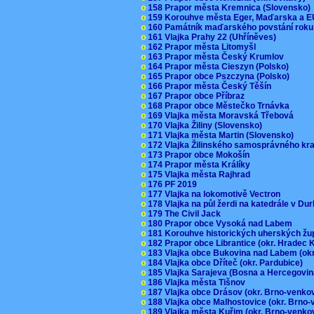
o
158 Prapor města Kremnica (Slovensko
o
159 Korouhve města Eger, Maďarska a 
o
160 Památník maďarského povstání roku
o
161 Vlajka Prahy 22 (Uhříněves)
o
162 Prapor města Litomyšl
o
163 Prapor města Český Krumlov
o
164 Prapor města Cieszyn (Polsko)
o
165 Prapor obce Pszczyna (Polsko)
o
166 Prapor města Český Těšín
o
167 Prapor obce Příbraz
o
168 Prapor obce Městečko Trnávka
o
169 Vlajka města Moravská Třebová
o
170 Vlajka Žiliny (Slovensko)
o
171 Vlajka města Martin (Slovensko)
o
172 Vlajka Žilinského samosprávného kr
o
173 Prapor obce Mokošín
o
174 Prapor města Králíky
o
175 Vlajka města Rajhrad
o
176 PF 2019
o
177 Vlajka na lokomotivě Vectron
o
178 Vlajka na půl žerdi na katedrále v D
o
179 The Civil Jack
o
180 Prapor obce Vysoká nad Labem
o
181 Korouhve historických uherských ž
o
182 Prapor obce Librantice (okr. Hradec 
o
183 Vlajka obce Bukovina nad Labem (ok
o
184 Vlajka obce Dříteč (okr. Pardubice)
o
185 Vlajka Sarajeva (Bosna a Hercegovi
o
186 Vlajka města Tišnov
o
187 Vlajka obce Drásov (okr. Brno-venk
o
188 Vlajka obce Malhostovice (okr. Brno
o
189 Vlajka města Kuřim (okr. Brno-venk