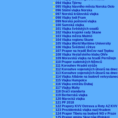
o
094 Vlajka Tjörnu
o
095 Vlajka hlavního města Norska Oslo
o
096 Státní vlajka Norska
o
097 Norská královská vlajka
o
098 Vlajky lodi Fram
o
099 Norská poštovní vlajka
o
100 Samská vlajka
o
101 Vlajka švédských soudů
o
102 Vlajka krajské rady Skane
o
103 Vlajka města Malmö
o
104 Vlajka regionu Skane
o
105 Vlajka World Maritime University
o
106 Vlajka Švédské církve
o
107 Prapor na hradě Bečov nad Teplou
o
108 Vlajka Veslařského klubu Ohře
o
109 Moravská vlajka na hradě Pernštejn
o
110 Prapor sudetských Němců
o
111 Korouhev Hradní stráže
o
112 Korouhve vojenských útvarů na dne
o
113 Korouhve vojenských útvarů na dne
o
114 Vlajka Albánie na budově velvyslane
o
115 Vlajka Humpolce
o
116 Vlajka emirátu Dubaj
o
117 Vlajka Malty
o
118 Dračí standarta
o
119 Berberská vlajka
o
120 Marocká vlajka
o
121 PF 2018
o
122 Prapory KVV Ostrava a Roty AZ KV
o
123 Prezidentská vlajka nad Hradem
o
124 Prapor Tibetu na budově NG v Praze
o
125 Prapor gminy Skoczów (Polsko)