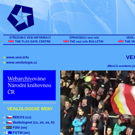
STŘEDISKO VEXI-INFORMACÍ
ZPRAVODAJ vexi.info
VEXIL
THE FLAG DATA CENTRE
THE vexi.info BULLETIN
THE VE
VE
o
www.vexi.info
o
www.vexilologie.cz
(Není-li uvedeno ji
VEXILOLOGICKÉ WEBY
o
REKOS (cz)
o
Vexilolognet (cz, en, es, fr)
o
FIAV (en)
o
FOTW (en)