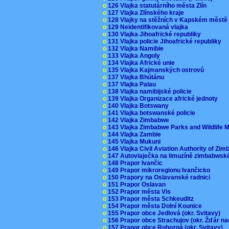
o
126 Vlajka statutárního města Zlín
o
127 Vlajka Zlínského kraje
o
128 Vlajky na stěžních v Kapském měst
o
129 Neidentifikovaná vlajka
o
130 Vlajka Jihoafrické republiky
o
131 Vlajka policie Jihoafrické republiky
o
132 Vlajka Namibie
o
133 Vlajka Angoly
o
134 Vlajka Africké unie
o
135 Vlajka Kajmanských ostrovů
o
137 Vlajka Bhútánu
o
137 Vlajka Palau
o
138 Vlajka namibijské policie
o
139 Vlajka Organizace africké jednoty
o
140 Vlajka Botswany
o
141 Vlajka botswanské policie
o
142 Vlajka Zimbabwe
o
143 Vlajka Zimbabwe Parks and Wildlife
o
144 Vlajka Zambie
o
145 Vlajka Mukuni
o
146 Vlajka Civil Aviation Authority of Z
o
147 Autovlaječka na limuzíně zimbabwsk
o
148 Prapor Ivančic
o
149 Prapor mikroregionu Ivančicko
o
150 Prapory na Oslavanské radnici
o
151 Prapor Oslavan
o
152 Prapor města Vis
o
153 Prapor města Schkeuditz
o
154 Prapor města Dolní Kounice
o
155 Prapor obce Jedlová (okr. Svitavy)
o
156 Prapor obce Strachujov (okr. Žďár n
o
157 Prapor obce Rohozná (okr. Svitavy)