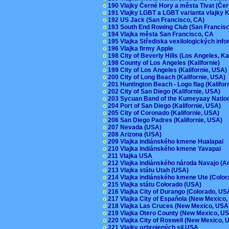
o
190 Vlajky Černé Hory a města Tivat (Če
o
191 Vlajky LGBT a LGBT varianta vlajky K
o
192 US Jack (San Francisco, CA)
o
193 South End Rowing Club (San Francis
o
194 Vlajka města San Francisco, CA
o
195 Vlajka Střediska vexilologických inf
o
196 Vlajka firmy Apple
o
198 City of Beverly Hills (Los Angeles, Ka
o
198 County of Los Angeles (Kalifornie)
o
199 City of Los Angeles (Kalifornie, USA
o
200 City of Long Beach (Kalifornie, USA)
o
201 Huntington Beach - Logo flag (Kalifo
o
202 City of San Diego (Kalifornie, USA)
o
203 Sycuan Band of the Kumeyaay Nation
o
204 Port of San Diego (Kalifornie, USA)
o
205 City of Coronado (Kalifornie, USA)
o
206 San Diego Padres (Kalifornie, USA)
o
207 Nevada (USA)
o
208 Arizona (USA)
o
209 Vlajka indiánského kmene Hualapai
o
210 Vlajka indiánského kmene Yavapai
o
211 Vlajka USA
o
212 Vlajka indiánského národa Navajo (A
o
213 Vlajka státu Utah (USA)
o
214 Vlajka indiánského kmene Ute (Colo
o
215 Vlajka státu Colorado (USA)
o
216 Vlajka City of Durango (Colorado, U
o
217 Vlajka City of Espaňola (New Mexico
o
218 Vlajka Las Cruces (New Mexico, US
o
219 Vlajka Otero County (New Mexico, 
o
220 Vlajka City of Roswell (New Mexico,
o
221 Vlajky ozbrojených sil USA