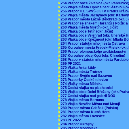
o
254 Prapor obce Živanice (okr. Pardubic
o
255 Vlajka města Lipnice nad Sázavou (o
o
256 Prapor III.E SVVŠ JKT v Hradci Král
o
257 Vlajka města Jáchymov (okr. Karlov
o
258 Prapor města Lázně Bělohrad (okr. J
o
259 Prapor se znakem Harantů z Polžic 
o
260 Vlajka města Miletín (okr. Jičín)
o
261 Vlajka obce Tetín (okr. Jičín)
o
262 Vlajka obce Velehrad (okr. Uherské H
o
263 Vlajka obce Kněžmost (okr. Mladá Bo
o
264 Prapor statutárního města Ostrava
o
265 Korouhev města Frýdek-Místek (okr.
o
266 Prapor olomouckého arcibiskupství
o
267 Korouhev obce Kočí (okr. Chrudim)
o
268 Prapory statutárního města Pardubi
o
269 PF 2021
o
270 Vlajka Antarktidy
o
271 Vlajka města Trutnov
o
272 Prapor Světlé nad Sázavou
o
273 Praporky České televize
o
274 Vlajky města Mělníka
o
275 Česká vlajka na plachetnici
o
276 Vlajka obce Dolní Břežany (okr. Pra
o
277 Česká vlajka nad galerií DOX
o
278 Vlajka města Berouna
o
279 Vlajka Nového Města nad Metují
o
280 Prapor města Gdaňsk (Polsko)
o
281 Prapor města Kutná Hora
o
282 Vlajka města Lovosice
o
283 PF 2022
o
284 Prapor Ukrajiny
o
285 Prapor Mongolska