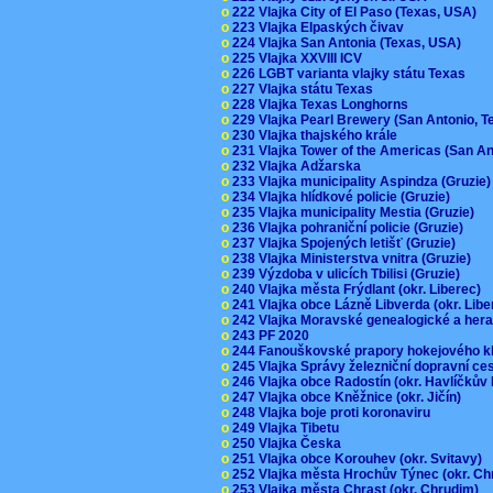
o
222 Vlajka City of El Paso (Texas, USA)
o
223 Vlajka Elpaských čivav
o
224 Vlajka San Antonia (Texas, USA)
o
225 Vlajka XXVIII ICV
o
226 LGBT varianta vlajky státu Texas
o
227 Vlajka státu Texas
o
228 Vlajka Texas Longhorns
o
229 Vlajka Pearl Brewery (San Antonio, 
o
230 Vlajka thajského krále
o
231 Vlajka Tower of the Americas (San A
o
232 Vlajka Adžarska
o
233 Vlajka municipality Aspindza (Gruzie
o
234 Vlajka hlídkové policie (Gruzie)
o
235 Vlajka municipality Mestia (Gruzie)
o
236 Vlajka pohraniční policie (Gruzie)
o
237 Vlajka Spojených letišť (Gruzie)
o
238 Vlajka Ministerstva vnitra (Gruzie)
o
239 Výzdoba v ulicích Tbilisi (Gruzie)
o
240 Vlajka města Frýdlant (okr. Liberec)
o
241 Vlajka obce Lázně Libverda (okr. Lib
o
242 Vlajka Moravské genealogické a hera
o
243 PF 2020
o
244 Fanouškovské prapory hokejového k
o
245 Vlajka Správy železniční dopravní c
o
246 Vlajka obce Radostín (okr. Havlíčkův
o
247 Vlajka obce Kněžnice (okr. Jičín)
o
248 Vlajka boje proti koronaviru
o
249 Vlajka Tibetu
o
250 Vlajka Česka
o
251 Vlajka obce Korouhev (okr. Svitavy)
o
252 Vlajka města Hrochův Týnec (okr. C
o
253 Vlajka města Chrast (okr. Chrudim)