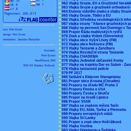
o
062 Vlajky Gruzie, EU a Gruzínské herald
o
063 Vlajka Gruzie a gruzínské orthodoxní
o
064 Etalony státního znaku a vlajky Gruz
o
065 Vlajky Gruzie, Tbilisi a EU
o
066 Vlajka Střediska vexilologických inf
o
067 vlajka strany "Aliance gruzínských p
o
068 Vlajky na pevnosti San Domingo v Ta
text: Petr Exner
o
069 Prapor Řádu maltézských rytířů
design: Petr Exner
o
070 Znak a vlajka Vrútek (Slovensko)
o
071 Vlajka obce Vyšní Lhoty (FM)
translation: Jaroslav Martykán
o
072 Vlajka obce Nošovice (FM)
o
073 Vlajky Tanzanie a Zanzibaru
Kontakt:
o
074 Vlajka Revoluční strany Tanzanie
Petr Exner
o
075 Vlajka CHADEMA
o
076 Vlajka Jednotné občanské fronty
Havlíčkova 294
o
077 Vlajky na trajektu Dar es Salam - Za
500 02 Hradec Králové.
o
078 Vlajka tanzanské policie
o
079 PF 2017
o
080 Setkání s Eldarem Shengelaiou
o
081 Prapor obce Krouna (Chrudim)
o
082 Prapory na úřadu MČ Praha 3
o
083 Prapory Finska a USA
o
084 Prapory Česka a Skutče
o
085 Prapor na hradě Lipnice
o
086 Prapor SSSR
o
087 Vlajka se znakem města Turín
o
088 Vlajky EU, Itálie, Turína a Piemontu
o
089 Prapory evropských států
o
090 Vlajka Srí Lanky
o
091 Prapor a znak obce Hošťálková
o
092 Vlajka Vsetína
o
093 Vlajky Göteborgu a Švédska