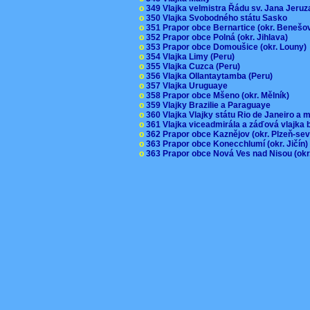
o
349 Vlajka velmistra Řádu sv. Jana Jer
o
350 Vlajka Svobodného státu Sasko
o
351 Prapor obce Bernartice (okr. Beneš
o
352 Prapor obce Polná (okr. Jihlava)
o
353 Prapor obce Domoušice (okr. Louny
o
354 Vlajka Limy (Peru)
o
355 Vlajka Cuzca (Peru)
o
356 Vlajka Ollantaytamba (Peru)
o
357 Vlajka Uruguaye
o
358 Prapor obce Mšeno (okr. Mělník)
o
359 Vlajky Brazilie a Paraguaye
o
360 Vlajka Vlajky státu Rio de Janeiro a 
o
361 Vlajka viceadmirála a záďová vlajka
o
362 Prapor obce Kaznějov (okr. Plzeň-se
o
363 Prapor obce Konecchlumí (okr. Jičín
o
363 Prapor obce Nová Ves nad Nisou (okr