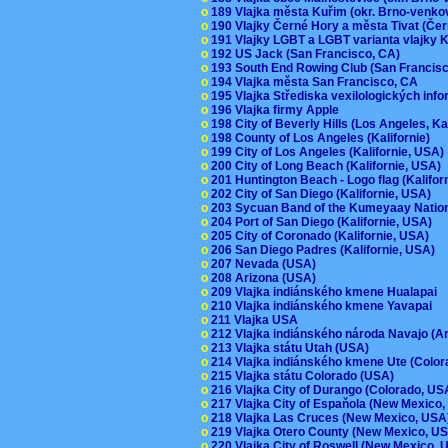
o
189 Vlajka města Kuřim (okr. Brno-venk
o
190 Vlajky Černé Hory a města Tivat (Če
o
191 Vlajky LGBT a LGBT varianta vlajky K
o
192 US Jack (San Francisco, CA)
o
193 South End Rowing Club (San Francis
o
194 Vlajka města San Francisco, CA
o
195 Vlajka Střediska vexilologických inf
o
196 Vlajka firmy Apple
o
198 City of Beverly Hills (Los Angeles, Ka
o
198 County of Los Angeles (Kalifornie)
o
199 City of Los Angeles (Kalifornie, USA
o
200 City of Long Beach (Kalifornie, USA)
o
201 Huntington Beach - Logo flag (Kalifo
o
202 City of San Diego (Kalifornie, USA)
o
203 Sycuan Band of the Kumeyaay Nation
o
204 Port of San Diego (Kalifornie, USA)
o
205 City of Coronado (Kalifornie, USA)
o
206 San Diego Padres (Kalifornie, USA)
o
207 Nevada (USA)
o
208 Arizona (USA)
o
209 Vlajka indiánského kmene Hualapai
o
210 Vlajka indiánského kmene Yavapai
o
211 Vlajka USA
o
212 Vlajka indiánského národa Navajo (A
o
213 Vlajka státu Utah (USA)
o
214 Vlajka indiánského kmene Ute (Colo
o
215 Vlajka státu Colorado (USA)
o
216 Vlajka City of Durango (Colorado, U
o
217 Vlajka City of Espaňola (New Mexico
o
218 Vlajka Las Cruces (New Mexico, US
o
219 Vlajka Otero County (New Mexico, 
o
220 Vlajka City of Roswell (New Mexico,