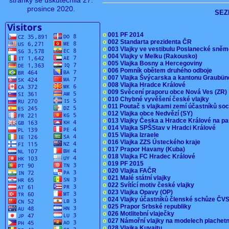
stránky se uskutečnila 27.
prosince 2020.
SEZ
o
001 PF 2014
o
002 Standarta prezidenta ČR
o
003 Vlajky ve vestibulu Poslanecké sn
o
004 Vlajky v Melku (Rakousko)
o
005 Vlajka Bosny a Hercegoviny
o
006 Pomník obětem druhého odboje
o
007 Vlajka Švýcarska a kantonu Graubü
o
008 Vlajka Hradce Králové
o
009 Svěcení praporu obce Nová Ves (ZR
o
010 Chybné vyvěšení české vlajky
o
011 Poutač s vlajkami zemí účastníků s
o
012 Vlajka obce Nedvězí (SY)
o
013 Vlajky Česka a Hradce Králové na pa
o
014 Vlajka SPŠStav v Hradci Králové
o
015 Vlajka Izraele
o
016 Vlajka ZZS Ústeckého kraje
o
017 Prapor Havany (Kuba)
o
018 Vlajka FC Hradec Králové
o
019 PF 2015
o
020 Vlajka FAČR
o
021 Malé státní vlajky
o
022 Svítící motiv české vlajky
o
023 Vlajka Opavy (OP)
o
024 Vlajky účastníků členské schůze Č
o
025 Prapor Srbské republiky
o
026 Motlitební vlaječky
o
027 Námořní vlajky na modelech plachet
o
028 Vlajka Kuvajtu