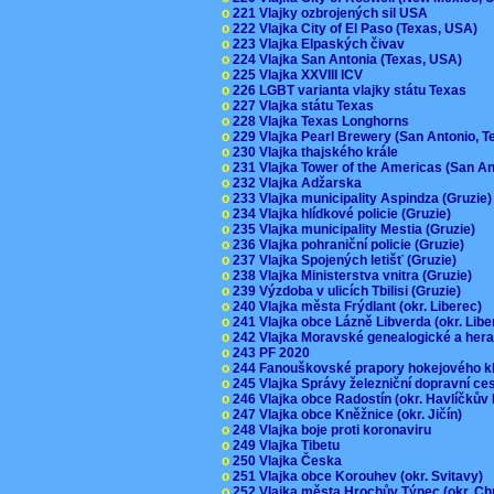
o
221 Vlajky ozbrojených sil USA
o
222 Vlajka City of El Paso (Texas, USA)
o
223 Vlajka Elpaských čivav
o
224 Vlajka San Antonia (Texas, USA)
o
225 Vlajka XXVIII ICV
o
226 LGBT varianta vlajky státu Texas
o
227 Vlajka státu Texas
o
228 Vlajka Texas Longhorns
o
229 Vlajka Pearl Brewery (San Antonio, 
o
230 Vlajka thajského krále
o
231 Vlajka Tower of the Americas (San A
o
232 Vlajka Adžarska
o
233 Vlajka municipality Aspindza (Gruzie
o
234 Vlajka hlídkové policie (Gruzie)
o
235 Vlajka municipality Mestia (Gruzie)
o
236 Vlajka pohraniční policie (Gruzie)
o
237 Vlajka Spojených letišť (Gruzie)
o
238 Vlajka Ministerstva vnitra (Gruzie)
o
239 Výzdoba v ulicích Tbilisi (Gruzie)
o
240 Vlajka města Frýdlant (okr. Liberec)
o
241 Vlajka obce Lázně Libverda (okr. Lib
o
242 Vlajka Moravské genealogické a hera
o
243 PF 2020
o
244 Fanouškovské prapory hokejového k
o
245 Vlajka Správy železniční dopravní c
o
246 Vlajka obce Radostín (okr. Havlíčkův
o
247 Vlajka obce Kněžnice (okr. Jičín)
o
248 Vlajka boje proti koronaviru
o
249 Vlajka Tibetu
o
250 Vlajka Česka
o
251 Vlajka obce Korouhev (okr. Svitavy)
o
252 Vlajka města Hrochův Týnec (okr. C