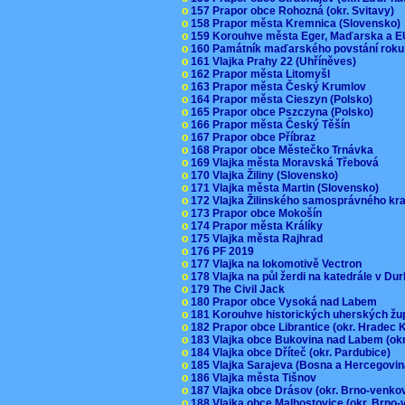
o
157 Prapor obce Rohozná (okr. Svitavy)
o
158 Prapor města Kremnica (Slovensko
o
159 Korouhve města Eger, Maďarska a 
o
160 Památník maďarského povstání roku
o
161 Vlajka Prahy 22 (Uhříněves)
o
162 Prapor města Litomyšl
o
163 Prapor města Český Krumlov
o
164 Prapor města Cieszyn (Polsko)
o
165 Prapor obce Pszczyna (Polsko)
o
166 Prapor města Český Těšín
o
167 Prapor obce Příbraz
o
168 Prapor obce Městečko Trnávka
o
169 Vlajka města Moravská Třebová
o
170 Vlajka Žiliny (Slovensko)
o
171 Vlajka města Martin (Slovensko)
o
172 Vlajka Žilinského samosprávného kr
o
173 Prapor obce Mokošín
o
174 Prapor města Králíky
o
175 Vlajka města Rajhrad
o
176 PF 2019
o
177 Vlajka na lokomotivě Vectron
o
178 Vlajka na půl žerdi na katedrále v D
o
179 The Civil Jack
o
180 Prapor obce Vysoká nad Labem
o
181 Korouhve historických uherských ž
o
182 Prapor obce Librantice (okr. Hradec 
o
183 Vlajka obce Bukovina nad Labem (ok
o
184 Vlajka obce Dříteč (okr. Pardubice)
o
185 Vlajka Sarajeva (Bosna a Hercegovi
o
186 Vlajka města Tišnov
o
187 Vlajka obce Drásov (okr. Brno-venk
o
188 Vlajka obce Malhostovice (okr. Brno