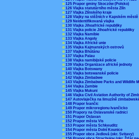
o
125 Prapor gminy Skoczów (Polsko)
o
126 Vlajka statutárního města Zlín
o
127 Vlajka Zlínského kraje
o
128 Vlajky na stěžních v Kapském měst
o
129 Neidentifikovaná vlajka
o
130 Vlajka Jihoafrické republiky
o
131 Vlajka policie Jihoafrické republiky
o
132 Vlajka Namibie
o
133 Vlajka Angoly
o
134 Vlajka Africké unie
o
135 Vlajka Kajmanských ostrovů
o
137 Vlajka Bhútánu
o
137 Vlajka Palau
o
138 Vlajka namibijské policie
o
139 Vlajka Organizace africké jednoty
o
140 Vlajka Botswany
o
141 Vlajka botswanské policie
o
142 Vlajka Zimbabwe
o
143 Vlajka Zimbabwe Parks and Wildlife
o
144 Vlajka Zambie
o
145 Vlajka Mukuni
o
146 Vlajka Civil Aviation Authority of Z
o
147 Autovlaječka na limuzíně zimbabwsk
o
148 Prapor Ivančic
o
149 Prapor mikroregionu Ivančicko
o
150 Prapory na Oslavanské radnici
o
151 Prapor Oslavan
o
152 Prapor města Vis
o
153 Prapor města Schkeuditz
o
154 Prapor města Dolní Kounice
o
155 Prapor obce Jedlová (okr. Svitavy)
o
156 Prapor obce Strachujov (okr. Žďár n