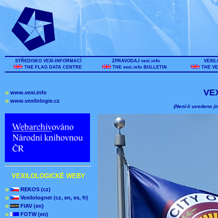
STŘEDISKO VEXI-INFORMACÍ
ZPRAVODAJ vexi.info
VEXIL
THE FLAG DATA CENTRE
THE vexi.info BULLETIN
THE VE
VE
o
www.vexi.info
o
www.vexilologie.cz
(Není-li uvedeno ji
VEXILOLOGICKÉ WEBY
o
REKOS (cz)
o
Vexilolognet (cz, en, es, fr)
o
FIAV (en)
o
FOTW (en)