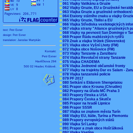
o
061 Vlajky Vatikánu a Gruzie
o
062 Vlajky Gruzie, EU a Gruzínské herald
o
063 Vlajka Gruzie a gruzínské orthodoxní
o
064 Etalony státního znaku a vlajky Gruz
o
065 Vlajky Gruzie, Tbilisi a EU
o
066 Vlajka Střediska vexilologických inf
o
067 vlajka strany "Aliance gruzínských p
text: Petr Exner
o
068 Vlajky na pevnosti San Domingo v Ta
design: Petr Exner
o
069 Prapor Řádu maltézských rytířů
translation: Jaroslav Martykán
o
070 Znak a vlajka Vrútek (Slovensko)
o
071 Vlajka obce Vyšní Lhoty (FM)
o
072 Vlajka obce Nošovice (FM)
Kontakt:
o
073 Vlajky Tanzanie a Zanzibaru
Petr Exner
o
074 Vlajka Revoluční strany Tanzanie
Havlíčkova 294
o
075 Vlajka CHADEMA
o
076 Vlajka Jednotné občanské fronty
500 02 Hradec Králové.
o
077 Vlajky na trajektu Dar es Salam - Za
o
078 Vlajka tanzanské policie
o
079 PF 2017
o
080 Setkání s Eldarem Shengelaiou
o
081 Prapor obce Krouna (Chrudim)
o
082 Prapory na úřadu MČ Praha 3
o
083 Prapory Finska a USA
o
084 Prapory Česka a Skutče
o
085 Prapor na hradě Lipnice
o
086 Prapor SSSR
o
087 Vlajka se znakem města Turín
o
088 Vlajky EU, Itálie, Turína a Piemontu
o
089 Prapory evropských států
o
090 Vlajka Srí Lanky
o
091 Prapor a znak obce Hošťálková
o
092 Vlajka Vsetína