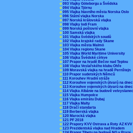
o
093 Vlajky Göteborgu a Švédska
o
094 Vlajka Tjörnu
o
095 Vlajka hlavního města Norska Oslo
o
096 Státní vlajka Norska
o
097 Norská královská vlajka
o
098 Vlajky lodi Fram
o
099 Norská poštovní vlajka
o
100 Samská vlajka
o
101 Vlajka švédských soudů
o
102 Vlajka krajské rady Skane
o
103 Vlajka města Malmö
o
104 Vlajka regionu Skane
o
105 Vlajka World Maritime University
o
106 Vlajka Švédské církve
o
107 Prapor na hradě Bečov nad Teplou
o
108 Vlajka Veslařského klubu Ohře
o
109 Moravská vlajka na hradě Pernštejn
o
110 Prapor sudetských Němců
o
111 Korouhev Hradní stráže
o
112 Korouhve vojenských útvarů na dne
o
113 Korouhve vojenských útvarů na dne
o
114 Vlajka Albánie na budově velvyslane
o
115 Vlajka Humpolce
o
116 Vlajka emirátu Dubaj
o
117 Vlajka Malty
o
118 Dračí standarta
o
119 Berberská vlajka
o
120 Marocká vlajka
o
121 PF 2018
o
122 Prapory KVV Ostrava a Roty AZ KV
o
123 Prezidentská vlajka nad Hradem
o
124 Prapor Tibetu na budově NG v Praze