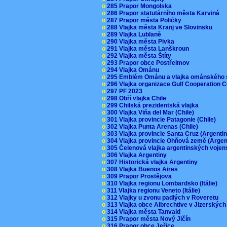
o
285 Prapor Mongolska
o
286 Prapor statutárního města Karviná
o
287 Prapor města Poličky
o
288 Vlajka města Kranj ve Slovinsku
o
289 Vlajka Lublaně
o
290 Vlajka města Pivka
o
291 Vlajka města Lanškroun
o
292 Vlajka města Štíty
o
293 Prapor obce Postřelmov
o
294 Vlajka Ománu
o
295 Emblém Ománu a vlajka ománského 
o
296 Vlajka organizace Gulf Cooperation
o
297 PF 2023
o
298 Obří vlajka Chile
o
299 Chilská prezidentská vlajka
o
300 Vlajka Viňa del Mar (Chile)
o
301 Vlajka provincie Patagonie (Chile)
o
302 Vlajka Punta Arenas (Chile)
o
303 Vlajka provincie Santa Cruz (Argenti
o
304 Vlajka provincie Ohňová země (Arge
o
305 Čelenová vlajka argentinských vojen
o
306 Vlajka Argentiny
o
307 Historická vlajka Argentiny
o
308 Vlajka Buenos Aires
o
309 Prapor Prostějova
o
310 Vlajka regionu Lombardsko (Itálie)
o
311 Vlajka regionu Veneto (Itálie)
o
312 Vlajky u zvonu padlých v Roveretu
o
313 Vlajka obce Albrechtive v Jizerskýc
o
314 Vlajka města Tanvald
o
315 Prapor města Nový Jičín
o
316 Prapor obce Jeřice