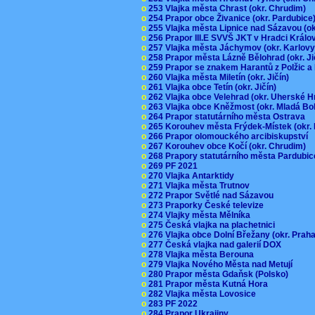
o
253 Vlajka města Chrast (okr. Chrudim)
o
254 Prapor obce Živanice (okr. Pardubic
o
255 Vlajka města Lipnice nad Sázavou (o
o
256 Prapor III.E SVVŠ JKT v Hradci Král
o
257 Vlajka města Jáchymov (okr. Karlov
o
258 Prapor města Lázně Bělohrad (okr. J
o
259 Prapor se znakem Harantů z Polžic 
o
260 Vlajka města Miletín (okr. Jičín)
o
261 Vlajka obce Tetín (okr. Jičín)
o
262 Vlajka obce Velehrad (okr. Uherské H
o
263 Vlajka obce Kněžmost (okr. Mladá Bo
o
264 Prapor statutárního města Ostrava
o
265 Korouhev města Frýdek-Místek (okr.
o
266 Prapor olomouckého arcibiskupství
o
267 Korouhev obce Kočí (okr. Chrudim)
o
268 Prapory statutárního města Pardubi
o
269 PF 2021
o
270 Vlajka Antarktidy
o
271 Vlajka města Trutnov
o
272 Prapor Světlé nad Sázavou
o
273 Praporky České televize
o
274 Vlajky města Mělníka
o
275 Česká vlajka na plachetnici
o
276 Vlajka obce Dolní Břežany (okr. Pra
o
277 Česká vlajka nad galerií DOX
o
278 Vlajka města Berouna
o
279 Vlajka Nového Města nad Metují
o
280 Prapor města Gdaňsk (Polsko)
o
281 Prapor města Kutná Hora
o
282 Vlajka města Lovosice
o
283 PF 2022
o
284 Prapor Ukrajiny