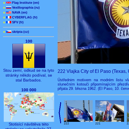
o
Flag Institute (en)
o
Vexillographia (ru)
o
NAVA (en)
o
CYBERFLAG (fr)
o
SFV (fr)
o
skripta (cz)
100
Stou zemí, odkud se na tyto
222 Vlajka City of El Paso (Texas,
stránky někdo podíval, se
Ústřednim motivem na modrém listu vl
stal Barbados.
slunečním kotouči připomínajícím přezdí
přijata 29. března 1962. (El Paso, 10. čer
100 000
Stotisící návštěva této
222
221
2