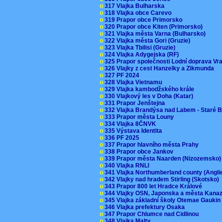
o
317 Vlajka Bulharska
o
318 Vlajka obce Carevo
o
319 Prapor obce Primorsko
o
320 Prapor obce Kiten (Primorsko)
o
321 Vlajka města Varna (Bulharsko)
o
322 Vlajka města Gori (Gruzie)
o
323 Vlajka Tbilisi (Gruzie)
o
324 Vlajka Adygejska (RF)
o
325 Prapor společnosti Lodní doprava V
o
326 Vlajky z cest Hanzelky a Zikmunda
o
327 PF 2024
o
328 Vlajka Vietnamu
o
329 Vlajka kambodžského krále
o
330 Vlajkový les v Doha (Katar)
o
331 Prapor Jenštejna
o
332 Vlajka Brandýsa nad Labem - Staré 
o
333 Prapor města Louny
o
334 Vlajka 8ČNVK
o
335 Výstava Identita
o
336 PF 2025
o
337 Prapor hlavního města Prahy
o
338 Prapor obce Jankov
o
339 Prapor města Naarden (Nizozemsko
o
340 Vlajka RNLI
o
341 Vlajka Northumberland county (Angl
o
342 Vlajky nad hradem Stirling (Skotsko)
o
343 Prapor 800 let Hradce Králové
o
344 Vlajky OSN, Japonska a města Kan
o
345 Vlajka základní školy Otemae Gauki
o
346 Vlajka prefektury Osaka
o
347 Prapor Chlumce nad Cidlinou
o
348 Vlajka Malty