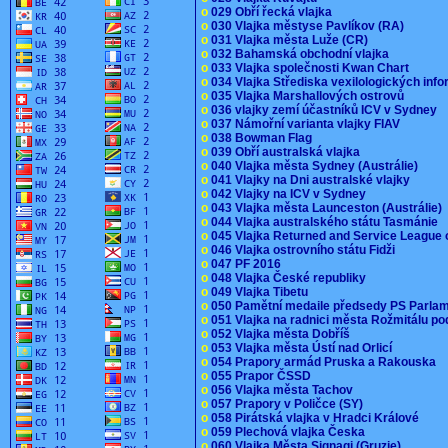
o
029 Obří řecká vlajka
o
030 Vlajka městyse Pavlíkov (RA)
o
031 Vlajka města Luže (CR)
o
032 Bahamská obchodní vlajka
o
033 Vlajka společnosti Kwan Chart
o
034 Vlajka Střediska vexilologických inf
o
035 Vlajka Marshallových ostrovů
o
036 vlajky zemí účastníků ICV v Sydney
o
037 Námořní varianta vlajky FIAV
o
038 Bowman Flag
o
039 Obří australská vlajka
o
040 Vlajka města Sydney (Austrálie)
o
041 Vlajky na Dni australské vlajky
o
042 Vlajky na ICV v Sydney
o
043 Vlajka města Launceston (Austrálie)
o
044 Vlajka australského státu Tasmánie
o
045 Vlajka Returned and Service League 
o
046 Vlajka ostrovního státu Fidži
o
047 PF 2016
o
048 Vlajka České republiky
o
049 Vlajka Tibetu
o
050 Pamětní medaile předsedy PS Parla
o
051 Vlajka na radnici města Rožmitálu 
o
052 Vlajka města Dobříš
o
053 Vlajka města Ústí nad Orlicí
o
054 Prapory armád Pruska a Rakouska
o
055 Prapor ČSSD
o
056 Vlajka města Tachov
o
057 Prapory v Poličce (SY)
o
058 Pirátská vlajka v Hradci Králové
o
059 Plechová vlajka Česka
o
060 Vlajka Města Signagi (Gruzie)