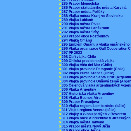
o
285 Prapor Mongolska
o
286 Prapor statutárního města Karviná
o
287 Prapor města Poličky
o
288 Vlajka města Kranj ve Slovinsku
o
289 Vlajka Lublaně
o
290 Vlajka města Pivka
o
291 Vlajka města Lanškroun
o
292 Vlajka města Štíty
o
293 Prapor obce Postřelmov
o
294 Vlajka Ománu
o
295 Emblém Ománu a vlajka ománského 
o
296 Vlajka organizace Gulf Cooperation
o
297 PF 2023
o
298 Obří vlajka Chile
o
299 Chilská prezidentská vlajka
o
300 Vlajka Viňa del Mar (Chile)
o
301 Vlajka provincie Patagonie (Chile)
o
302 Vlajka Punta Arenas (Chile)
o
303 Vlajka provincie Santa Cruz (Argenti
o
304 Vlajka provincie Ohňová země (Arge
o
305 Čelenová vlajka argentinských vojen
o
306 Vlajka Argentiny
o
307 Historická vlajka Argentiny
o
308 Vlajka Buenos Aires
o
309 Prapor Prostějova
o
310 Vlajka regionu Lombardsko (Itálie)
o
311 Vlajka regionu Veneto (Itálie)
o
312 Vlajky u zvonu padlých v Roveretu
o
313 Vlajka obce Albrechtive v Jizerskýc
o
314 Vlajka města Tanvald
o
315 Prapor města Nový Jičín
o
316 Prapor obce Jeřice