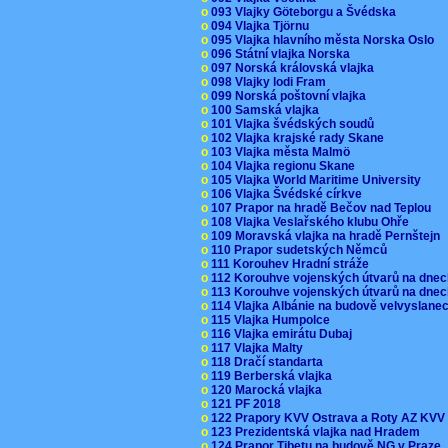
o
093 Vlajky Göteborgu a Švédska
o
094 Vlajka Tjörnu
o
095 Vlajka hlavního města Norska Oslo
o
096 Státní vlajka Norska
o
097 Norská královská vlajka
o
098 Vlajky lodi Fram
o
099 Norská poštovní vlajka
o
100 Samská vlajka
o
101 Vlajka švédských soudů
o
102 Vlajka krajské rady Skane
o
103 Vlajka města Malmö
o
104 Vlajka regionu Skane
o
105 Vlajka World Maritime University
o
106 Vlajka Švédské církve
o
107 Prapor na hradě Bečov nad Teplou
o
108 Vlajka Veslařského klubu Ohře
o
109 Moravská vlajka na hradě Pernštejn
o
110 Prapor sudetských Němců
o
111 Korouhev Hradní stráže
o
112 Korouhve vojenských útvarů na dne
o
113 Korouhve vojenských útvarů na dne
o
114 Vlajka Albánie na budově velvyslane
o
115 Vlajka Humpolce
o
116 Vlajka emirátu Dubaj
o
117 Vlajka Malty
o
118 Dračí standarta
o
119 Berberská vlajka
o
120 Marocká vlajka
o
121 PF 2018
o
122 Prapory KVV Ostrava a Roty AZ KV
o
123 Prezidentská vlajka nad Hradem
o
124 Prapor Tibetu na budově NG v Praze