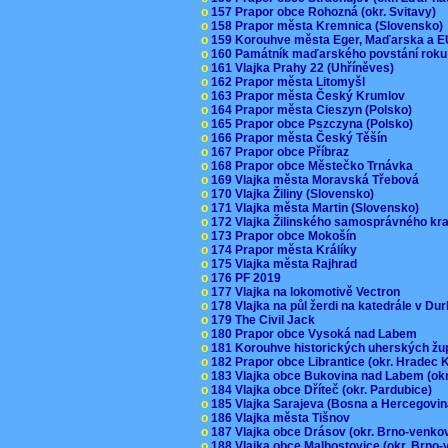
o
157 Prapor obce Rohozná (okr. Svitavy)
o
158 Prapor města Kremnica (Slovensko
o
159 Korouhve města Eger, Maďarska a 
o
160 Památník maďarského povstání roku
o
161 Vlajka Prahy 22 (Uhříněves)
o
162 Prapor města Litomyšl
o
163 Prapor města Český Krumlov
o
164 Prapor města Cieszyn (Polsko)
o
165 Prapor obce Pszczyna (Polsko)
o
166 Prapor města Český Těšín
o
167 Prapor obce Příbraz
o
168 Prapor obce Městečko Trnávka
o
169 Vlajka města Moravská Třebová
o
170 Vlajka Žiliny (Slovensko)
o
171 Vlajka města Martin (Slovensko)
o
172 Vlajka Žilinského samosprávného kr
o
173 Prapor obce Mokošín
o
174 Prapor města Králíky
o
175 Vlajka města Rajhrad
o
176 PF 2019
o
177 Vlajka na lokomotivě Vectron
o
178 Vlajka na půl žerdi na katedrále v D
o
179 The Civil Jack
o
180 Prapor obce Vysoká nad Labem
o
181 Korouhve historických uherských ž
o
182 Prapor obce Librantice (okr. Hradec 
o
183 Vlajka obce Bukovina nad Labem (ok
o
184 Vlajka obce Dříteč (okr. Pardubice)
o
185 Vlajka Sarajeva (Bosna a Hercegovi
o
186 Vlajka města Tišnov
o
187 Vlajka obce Drásov (okr. Brno-venk
o
188 Vlajka obce Malhostovice (okr. Brno