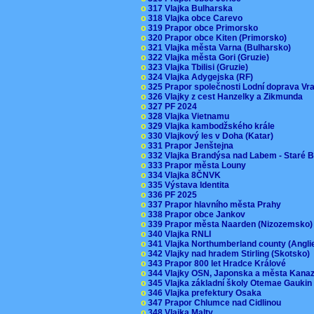
o
317 Vlajka Bulharska
o
318 Vlajka obce Carevo
o
319 Prapor obce Primorsko
o
320 Prapor obce Kiten (Primorsko)
o
321 Vlajka města Varna (Bulharsko)
o
322 Vlajka města Gori (Gruzie)
o
323 Vlajka Tbilisi (Gruzie)
o
324 Vlajka Adygejska (RF)
o
325 Prapor společnosti Lodní doprava V
o
326 Vlajky z cest Hanzelky a Zikmunda
o
327 PF 2024
o
328 Vlajka Vietnamu
o
329 Vlajka kambodžského krále
o
330 Vlajkový les v Doha (Katar)
o
331 Prapor Jenštejna
o
332 Vlajka Brandýsa nad Labem - Staré 
o
333 Prapor města Louny
o
334 Vlajka 8ČNVK
o
335 Výstava Identita
o
336 PF 2025
o
337 Prapor hlavního města Prahy
o
338 Prapor obce Jankov
o
339 Prapor města Naarden (Nizozemsko
o
340 Vlajka RNLI
o
341 Vlajka Northumberland county (Angl
o
342 Vlajky nad hradem Stirling (Skotsko)
o
343 Prapor 800 let Hradce Králové
o
344 Vlajky OSN, Japonska a města Kan
o
345 Vlajka základní školy Otemae Gauki
o
346 Vlajka prefektury Osaka
o
347 Prapor Chlumce nad Cidlinou
o
348 Vlajka Malty