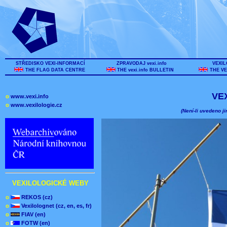
STŘEDISKO VEXI-INFORMACÍ
ZPRAVODAJ vexi.info
VEXIL
THE FLAG DATA CENTRE
THE vexi.info BULLETIN
THE VE
VE
o
www.vexi.info
o
www.vexilologie.cz
(Není-li uvedeno ji
VEXILOLOGICKÉ WEBY
o
REKOS (cz)
o
Vexilolognet (cz, en, es, fr)
o
FIAV (en)
o
FOTW (en)