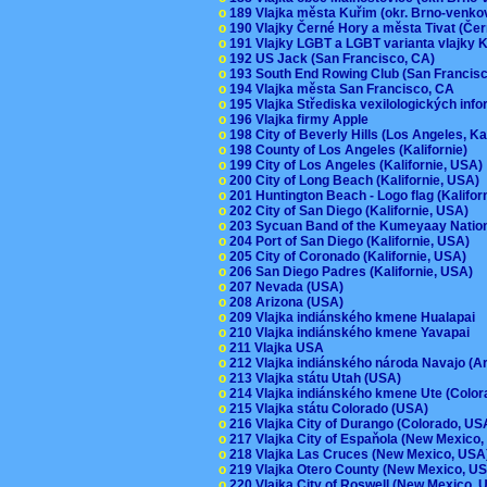
o
189 Vlajka města Kuřim (okr. Brno-venk
o
190 Vlajky Černé Hory a města Tivat (Če
o
191 Vlajky LGBT a LGBT varianta vlajky K
o
192 US Jack (San Francisco, CA)
o
193 South End Rowing Club (San Francis
o
194 Vlajka města San Francisco, CA
o
195 Vlajka Střediska vexilologických inf
o
196 Vlajka firmy Apple
o
198 City of Beverly Hills (Los Angeles, Ka
o
198 County of Los Angeles (Kalifornie)
o
199 City of Los Angeles (Kalifornie, USA
o
200 City of Long Beach (Kalifornie, USA)
o
201 Huntington Beach - Logo flag (Kalifo
o
202 City of San Diego (Kalifornie, USA)
o
203 Sycuan Band of the Kumeyaay Nation
o
204 Port of San Diego (Kalifornie, USA)
o
205 City of Coronado (Kalifornie, USA)
o
206 San Diego Padres (Kalifornie, USA)
o
207 Nevada (USA)
o
208 Arizona (USA)
o
209 Vlajka indiánského kmene Hualapai
o
210 Vlajka indiánského kmene Yavapai
o
211 Vlajka USA
o
212 Vlajka indiánského národa Navajo (A
o
213 Vlajka státu Utah (USA)
o
214 Vlajka indiánského kmene Ute (Colo
o
215 Vlajka státu Colorado (USA)
o
216 Vlajka City of Durango (Colorado, U
o
217 Vlajka City of Espaňola (New Mexico
o
218 Vlajka Las Cruces (New Mexico, US
o
219 Vlajka Otero County (New Mexico, 
o
220 Vlajka City of Roswell (New Mexico,