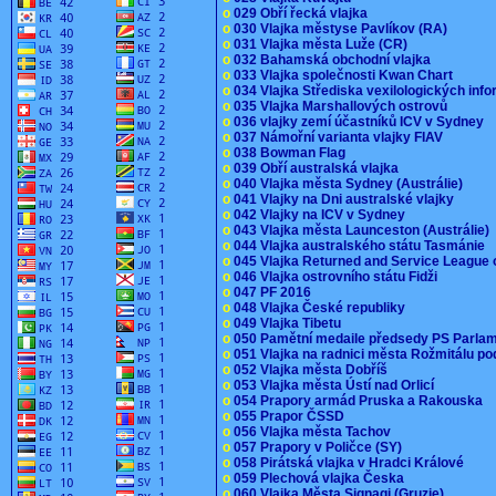
o
029 Obří řecká vlajka
o
030 Vlajka městyse Pavlíkov (RA)
o
031 Vlajka města Luže (CR)
o
032 Bahamská obchodní vlajka
o
033 Vlajka společnosti Kwan Chart
o
034 Vlajka Střediska vexilologických inf
o
035 Vlajka Marshallových ostrovů
o
036 vlajky zemí účastníků ICV v Sydney
o
037 Námořní varianta vlajky FIAV
o
038 Bowman Flag
o
039 Obří australská vlajka
o
040 Vlajka města Sydney (Austrálie)
o
041 Vlajky na Dni australské vlajky
o
042 Vlajky na ICV v Sydney
o
043 Vlajka města Launceston (Austrálie)
o
044 Vlajka australského státu Tasmánie
o
045 Vlajka Returned and Service League 
o
046 Vlajka ostrovního státu Fidži
o
047 PF 2016
o
048 Vlajka České republiky
o
049 Vlajka Tibetu
o
050 Pamětní medaile předsedy PS Parla
o
051 Vlajka na radnici města Rožmitálu 
o
052 Vlajka města Dobříš
o
053 Vlajka města Ústí nad Orlicí
o
054 Prapory armád Pruska a Rakouska
o
055 Prapor ČSSD
o
056 Vlajka města Tachov
o
057 Prapory v Poličce (SY)
o
058 Pirátská vlajka v Hradci Králové
o
059 Plechová vlajka Česka
o
060 Vlajka Města Signagi (Gruzie)