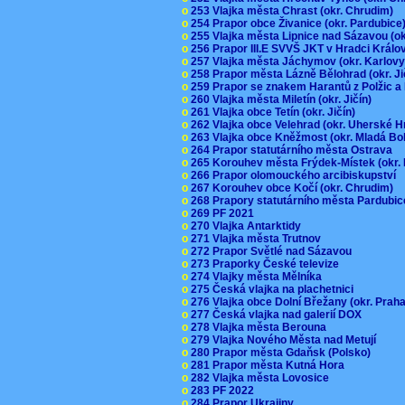
o
253 Vlajka města Chrast (okr. Chrudim)
o
254 Prapor obce Živanice (okr. Pardubic
o
255 Vlajka města Lipnice nad Sázavou (o
o
256 Prapor III.E SVVŠ JKT v Hradci Král
o
257 Vlajka města Jáchymov (okr. Karlov
o
258 Prapor města Lázně Bělohrad (okr. J
o
259 Prapor se znakem Harantů z Polžic 
o
260 Vlajka města Miletín (okr. Jičín)
o
261 Vlajka obce Tetín (okr. Jičín)
o
262 Vlajka obce Velehrad (okr. Uherské H
o
263 Vlajka obce Kněžmost (okr. Mladá Bo
o
264 Prapor statutárního města Ostrava
o
265 Korouhev města Frýdek-Místek (okr.
o
266 Prapor olomouckého arcibiskupství
o
267 Korouhev obce Kočí (okr. Chrudim)
o
268 Prapory statutárního města Pardubi
o
269 PF 2021
o
270 Vlajka Antarktidy
o
271 Vlajka města Trutnov
o
272 Prapor Světlé nad Sázavou
o
273 Praporky České televize
o
274 Vlajky města Mělníka
o
275 Česká vlajka na plachetnici
o
276 Vlajka obce Dolní Břežany (okr. Pra
o
277 Česká vlajka nad galerií DOX
o
278 Vlajka města Berouna
o
279 Vlajka Nového Města nad Metují
o
280 Prapor města Gdaňsk (Polsko)
o
281 Prapor města Kutná Hora
o
282 Vlajka města Lovosice
o
283 PF 2022
o
284 Prapor Ukrajiny