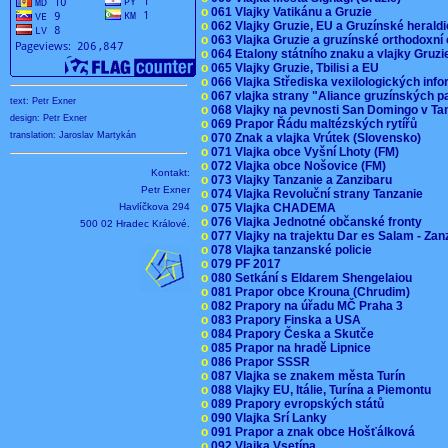
o
061 Vlajky Vatikánu a Gruzie
o
062 Vlajky Gruzie, EU a Gruzínské herald
o
063 Vlajka Gruzie a gruzínské orthodoxní
o
064 Etalony státního znaku a vlajky Gruz
o
065 Vlajky Gruzie, Tbilisi a EU
o
066 Vlajka Střediska vexilologických inf
o
067 vlajka strany "Aliance gruzínských p
text: Petr Exner
o
068 Vlajky na pevnosti San Domingo v Ta
design: Petr Exner
o
069 Prapor Řádu maltézských rytířů
translation: Jaroslav Martykán
o
070 Znak a vlajka Vrútek (Slovensko)
o
071 Vlajka obce Vyšní Lhoty (FM)
o
072 Vlajka obce Nošovice (FM)
Kontakt:
o
073 Vlajky Tanzanie a Zanzibaru
Petr Exner
o
074 Vlajka Revoluční strany Tanzanie
Havlíčkova 294
o
075 Vlajka CHADEMA
o
076 Vlajka Jednotné občanské fronty
500 02 Hradec Králové.
o
077 Vlajky na trajektu Dar es Salam - Za
o
078 Vlajka tanzanské policie
o
079 PF 2017
o
080 Setkání s Eldarem Shengelaiou
o
081 Prapor obce Krouna (Chrudim)
o
082 Prapory na úřadu MČ Praha 3
o
083 Prapory Finska a USA
o
084 Prapory Česka a Skutče
o
085 Prapor na hradě Lipnice
o
086 Prapor SSSR
o
087 Vlajka se znakem města Turín
o
088 Vlajky EU, Itálie, Turína a Piemontu
o
089 Prapory evropských států
o
090 Vlajka Srí Lanky
o
091 Prapor a znak obce Hošťálková
o
092 Vlajka Vsetína