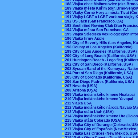
o
188 Vlajka obce Malhostovice (okr. Brno
o
189 Vlajka města Kuřim (okr. Brno-venk
o
190 Vlajky Černé Hory a města Tivat (Če
o
191 Vlajky LGBT a LGBT varianta vlajky K
o
192 US Jack (San Francisco, CA)
o
193 South End Rowing Club (San Francis
o
194 Vlajka města San Francisco, CA
o
195 Vlajka Střediska vexilologických inf
o
196 Vlajka firmy Apple
o
198 City of Beverly Hills (Los Angeles, Ka
o
198 County of Los Angeles (Kalifornie)
o
199 City of Los Angeles (Kalifornie, USA
o
200 City of Long Beach (Kalifornie, USA)
o
201 Huntington Beach - Logo flag (Kalifo
o
202 City of San Diego (Kalifornie, USA)
o
203 Sycuan Band of the Kumeyaay Nation
o
204 Port of San Diego (Kalifornie, USA)
o
205 City of Coronado (Kalifornie, USA)
o
206 San Diego Padres (Kalifornie, USA)
o
207 Nevada (USA)
o
208 Arizona (USA)
o
209 Vlajka indiánského kmene Hualapai
o
210 Vlajka indiánského kmene Yavapai
o
211 Vlajka USA
o
212 Vlajka indiánského národa Navajo (A
o
213 Vlajka státu Utah (USA)
o
214 Vlajka indiánského kmene Ute (Colo
o
215 Vlajka státu Colorado (USA)
o
216 Vlajka City of Durango (Colorado, U
o
217 Vlajka City of Espaňola (New Mexico
o
218 Vlajka Las Cruces (New Mexico, US
o
219 Vlajka Otero County (New Mexico, 