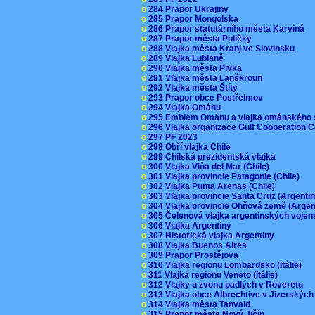
o
284 Prapor Ukrajiny
o
285 Prapor Mongolska
o
286 Prapor statutárního města Karviná
o
287 Prapor města Poličky
o
288 Vlajka města Kranj ve Slovinsku
o
289 Vlajka Lublaně
o
290 Vlajka města Pivka
o
291 Vlajka města Lanškroun
o
292 Vlajka města Štíty
o
293 Prapor obce Postřelmov
o
294 Vlajka Ománu
o
295 Emblém Ománu a vlajka ománského 
o
296 Vlajka organizace Gulf Cooperation
o
297 PF 2023
o
298 Obří vlajka Chile
o
299 Chilská prezidentská vlajka
o
300 Vlajka Viňa del Mar (Chile)
o
301 Vlajka provincie Patagonie (Chile)
o
302 Vlajka Punta Arenas (Chile)
o
303 Vlajka provincie Santa Cruz (Argenti
o
304 Vlajka provincie Ohňová země (Arge
o
305 Čelenová vlajka argentinských vojen
o
306 Vlajka Argentiny
o
307 Historická vlajka Argentiny
o
308 Vlajka Buenos Aires
o
309 Prapor Prostějova
o
310 Vlajka regionu Lombardsko (Itálie)
o
311 Vlajka regionu Veneto (Itálie)
o
312 Vlajky u zvonu padlých v Roveretu
o
313 Vlajka obce Albrechtive v Jizerskýc
o
314 Vlajka města Tanvald
o
315 Prapor města Nový Jičín