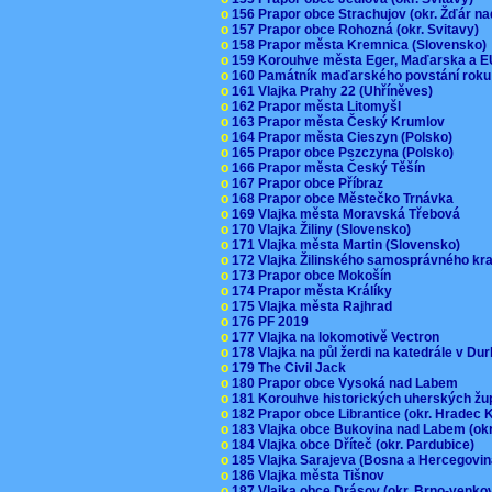
o
156 Prapor obce Strachujov (okr. Žďár n
o
157 Prapor obce Rohozná (okr. Svitavy)
o
158 Prapor města Kremnica (Slovensko
o
159 Korouhve města Eger, Maďarska a 
o
160 Památník maďarského povstání roku
o
161 Vlajka Prahy 22 (Uhříněves)
o
162 Prapor města Litomyšl
o
163 Prapor města Český Krumlov
o
164 Prapor města Cieszyn (Polsko)
o
165 Prapor obce Pszczyna (Polsko)
o
166 Prapor města Český Těšín
o
167 Prapor obce Příbraz
o
168 Prapor obce Městečko Trnávka
o
169 Vlajka města Moravská Třebová
o
170 Vlajka Žiliny (Slovensko)
o
171 Vlajka města Martin (Slovensko)
o
172 Vlajka Žilinského samosprávného kr
o
173 Prapor obce Mokošín
o
174 Prapor města Králíky
o
175 Vlajka města Rajhrad
o
176 PF 2019
o
177 Vlajka na lokomotivě Vectron
o
178 Vlajka na půl žerdi na katedrále v D
o
179 The Civil Jack
o
180 Prapor obce Vysoká nad Labem
o
181 Korouhve historických uherských ž
o
182 Prapor obce Librantice (okr. Hradec 
o
183 Vlajka obce Bukovina nad Labem (ok
o
184 Vlajka obce Dříteč (okr. Pardubice)
o
185 Vlajka Sarajeva (Bosna a Hercegovi
o
186 Vlajka města Tišnov
o
187 Vlajka obce Drásov (okr. Brno-venk