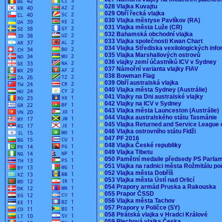
o
028 Vlajka Kuvajtu
o
029 Obří řecká vlajka
o
030 Vlajka městyse Pavlíkov (RA)
o
031 Vlajka města Luže (CR)
o
032 Bahamská obchodní vlajka
o
033 Vlajka společnosti Kwan Chart
o
034 Vlajka Střediska vexilologických inf
o
035 Vlajka Marshallových ostrovů
o
036 vlajky zemí účastníků ICV v Sydney
o
037 Námořní varianta vlajky FIAV
o
038 Bowman Flag
o
039 Obří australská vlajka
o
040 Vlajka města Sydney (Austrálie)
o
041 Vlajky na Dni australské vlajky
o
042 Vlajky na ICV v Sydney
o
043 Vlajka města Launceston (Austrálie)
o
044 Vlajka australského státu Tasmánie
o
045 Vlajka Returned and Service League 
o
046 Vlajka ostrovního státu Fidži
o
047 PF 2016
o
048 Vlajka České republiky
o
049 Vlajka Tibetu
o
050 Pamětní medaile předsedy PS Parla
o
051 Vlajka na radnici města Rožmitálu 
o
052 Vlajka města Dobříš
o
053 Vlajka města Ústí nad Orlicí
o
054 Prapory armád Pruska a Rakouska
o
055 Prapor ČSSD
o
056 Vlajka města Tachov
o
057 Prapory v Poličce (SY)
o
058 Pirátská vlajka v Hradci Králové
o
059 Plechová vlajka Česka