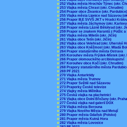
o
252 Vlajka města Hrochův Týnec (okr. C
o
253 Vlajka města Chrast (okr. Chrudim)
o
254 Prapor obce Živanice (okr. Pardubic
o
255 Vlajka města Lipnice nad Sázavou (o
o
256 Prapor III.E SVVŠ JKT v Hradci Král
o
257 Vlajka města Jáchymov (okr. Karlov
o
258 Prapor města Lázně Bělohrad (okr. J
o
259 Prapor se znakem Harantů z Polžic 
o
260 Vlajka města Miletín (okr. Jičín)
o
261 Vlajka obce Tetín (okr. Jičín)
o
262 Vlajka obce Velehrad (okr. Uherské H
o
263 Vlajka obce Kněžmost (okr. Mladá Bo
o
264 Prapor statutárního města Ostrava
o
265 Korouhev města Frýdek-Místek (okr.
o
266 Prapor olomouckého arcibiskupství
o
267 Korouhev obce Kočí (okr. Chrudim)
o
268 Prapory statutárního města Pardubi
o
269 PF 2021
o
270 Vlajka Antarktidy
o
271 Vlajka města Trutnov
o
272 Prapor Světlé nad Sázavou
o
273 Praporky České televize
o
274 Vlajky města Mělníka
o
275 Česká vlajka na plachetnici
o
276 Vlajka obce Dolní Břežany (okr. Pra
o
277 Česká vlajka nad galerií DOX
o
278 Vlajka města Berouna
o
279 Vlajka Nového Města nad Metují
o
280 Prapor města Gdaňsk (Polsko)
o
281 Prapor města Kutná Hora
o
282 Vlajka města Lovosice
o
283 PF 2022