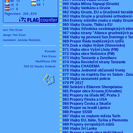
o
060 Vlajka Města Signagi (Gruzie)
o
061 Vlajky Vatikánu a Gruzie
o
062 Vlajky Gruzie, EU a Gruzínské herald
o
063 Vlajka Gruzie a gruzínské orthodoxní
o
064 Etalony státního znaku a vlajky Gruz
o
065 Vlajky Gruzie, Tbilisi a EU
o
066 Vlajka Střediska vexilologických inf
text: Petr Exner
o
067 vlajka strany "Aliance gruzínských p
design: Petr Exner
o
068 Vlajky na pevnosti San Domingo v Ta
translation: Jaroslav Martykán
o
069 Prapor Řádu maltézských rytířů
o
070 Znak a vlajka Vrútek (Slovensko)
o
071 Vlajka obce Vyšní Lhoty (FM)
Kontakt:
o
072 Vlajka obce Nošovice (FM)
Petr Exner
o
073 Vlajky Tanzanie a Zanzibaru
Havlíčkova 294
o
074 Vlajka Revoluční strany Tanzanie
o
075 Vlajka CHADEMA
500 02 Hradec Králové.
o
076 Vlajka Jednotné občanské fronty
o
077 Vlajky na trajektu Dar es Salam - Za
o
078 Vlajka tanzanské policie
o
079 PF 2017
o
080 Setkání s Eldarem Shengelaiou
o
081 Prapor obce Krouna (Chrudim)
o
082 Prapory na úřadu MČ Praha 3
o
083 Prapory Finska a USA
o
084 Prapory Česka a Skutče
o
085 Prapor na hradě Lipnice
o
086 Prapor SSSR
o
087 Vlajka se znakem města Turín
o
088 Vlajky EU, Itálie, Turína a Piemontu
o
089 Prapory evropských států
o
090 Vlajka Srí Lanky
o
091 Prapor a znak obce Hošťálková