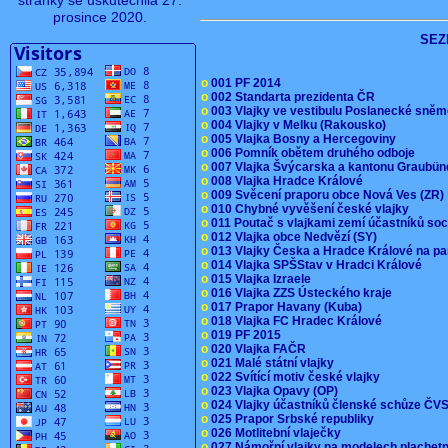
stránky se uskutečnila 27.
prosince 2020.
SEZ
o
001 PF 2014
o
002 Standarta prezidenta ČR
o
003 Vlajky ve vestibulu Poslanecké sn
o
004 Vlajky v Melku (Rakousko)
o
005 Vlajka Bosny a Hercegoviny
o
006 Pomník obětem druhého odboje
o
007 Vlajka Švýcarska a kantonu Graubü
o
008 Vlajka Hradce Králové
o
009 Svěcení praporu obce Nová Ves (ZR
o
010 Chybné vyvěšení české vlajky
o
011 Poutač s vlajkami zemí účastníků s
o
012 Vlajka obce Nedvězí (SY)
o
013 Vlajky Česka a Hradce Králové na pa
o
014 Vlajka SPŠStav v Hradci Králové
o
015 Vlajka Izraele
o
016 Vlajka ZZS Ústeckého kraje
o
017 Prapor Havany (Kuba)
o
018 Vlajka FC Hradec Králové
o
019 PF 2015
o
020 Vlajka FAČR
o
021 Malé státní vlajky
o
022 Svítící motiv české vlajky
o
023 Vlajka Opavy (OP)
o
024 Vlajky účastníků členské schůze Č
o
025 Prapor Srbské republiky
o
026 Motlitební vlaječky
o
027 Námořní vlajky na modelech plachet