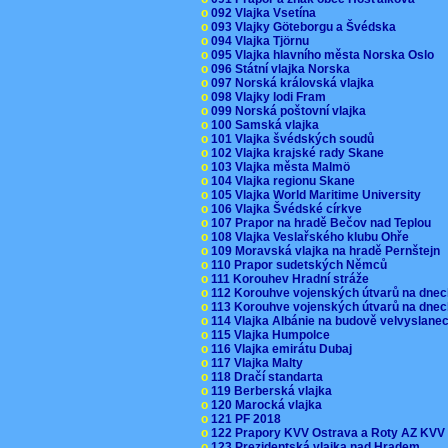
o
092 Vlajka Vsetína
o
093 Vlajky Göteborgu a Švédska
o
094 Vlajka Tjörnu
o
095 Vlajka hlavního města Norska Oslo
o
096 Státní vlajka Norska
o
097 Norská královská vlajka
o
098 Vlajky lodi Fram
o
099 Norská poštovní vlajka
o
100 Samská vlajka
o
101 Vlajka švédských soudů
o
102 Vlajka krajské rady Skane
o
103 Vlajka města Malmö
o
104 Vlajka regionu Skane
o
105 Vlajka World Maritime University
o
106 Vlajka Švédské církve
o
107 Prapor na hradě Bečov nad Teplou
o
108 Vlajka Veslařského klubu Ohře
o
109 Moravská vlajka na hradě Pernštejn
o
110 Prapor sudetských Němců
o
111 Korouhev Hradní stráže
o
112 Korouhve vojenských útvarů na dne
o
113 Korouhve vojenských útvarů na dne
o
114 Vlajka Albánie na budově velvyslane
o
115 Vlajka Humpolce
o
116 Vlajka emirátu Dubaj
o
117 Vlajka Malty
o
118 Dračí standarta
o
119 Berberská vlajka
o
120 Marocká vlajka
o
121 PF 2018
o
122 Prapory KVV Ostrava a Roty AZ KV
o
123 Prezidentská vlajka nad Hradem