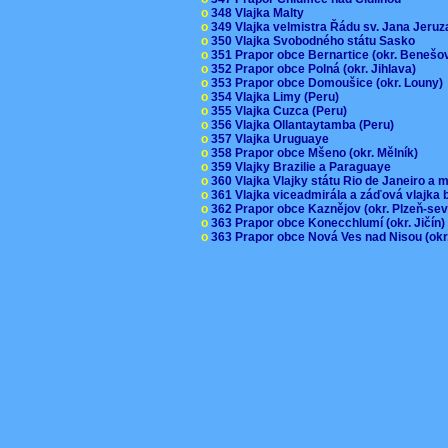
o
348 Vlajka Malty
o
349 Vlajka velmistra Řádu sv. Jana Jer
o
350 Vlajka Svobodného státu Sasko
o
351 Prapor obce Bernartice (okr. Beneš
o
352 Prapor obce Polná (okr. Jihlava)
o
353 Prapor obce Domoušice (okr. Louny
o
354 Vlajka Limy (Peru)
o
355 Vlajka Cuzca (Peru)
o
356 Vlajka Ollantaytamba (Peru)
o
357 Vlajka Uruguaye
o
358 Prapor obce Mšeno (okr. Mělník)
o
359 Vlajky Brazilie a Paraguaye
o
360 Vlajka Vlajky státu Rio de Janeiro a 
o
361 Vlajka viceadmirála a záďová vlajka
o
362 Prapor obce Kaznějov (okr. Plzeň-se
o
363 Prapor obce Konecchlumí (okr. Jičín
o
363 Prapor obce Nová Ves nad Nisou (okr