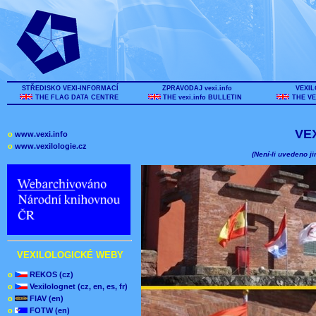
STŘEDISKO VEXI-INFORMACÍ
ZPRAVODAJ vexi.info
VEXIL
THE FLAG DATA CENTRE
THE vexi.info BULLETIN
THE VE
VE
o
www.vexi.info
o
www.vexilologie.cz
(Není-li uvedeno ji
VEXILOLOGICKÉ WEBY
o
REKOS (cz)
o
Vexilolognet (cz, en, es, fr)
o
FIAV (en)
o
FOTW (en)