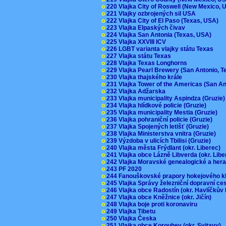
o
220 Vlajka City of Roswell (New Mexico,
o
221 Vlajky ozbrojených sil USA
o
222 Vlajka City of El Paso (Texas, USA)
o
223 Vlajka Elpaských čivav
o
224 Vlajka San Antonia (Texas, USA)
o
225 Vlajka XXVIII ICV
o
226 LGBT varianta vlajky státu Texas
o
227 Vlajka státu Texas
o
228 Vlajka Texas Longhorns
o
229 Vlajka Pearl Brewery (San Antonio, 
o
230 Vlajka thajského krále
o
231 Vlajka Tower of the Americas (San A
o
232 Vlajka Adžarska
o
233 Vlajka municipality Aspindza (Gruzie
o
234 Vlajka hlídkové policie (Gruzie)
o
235 Vlajka municipality Mestia (Gruzie)
o
236 Vlajka pohraniční policie (Gruzie)
o
237 Vlajka Spojených letišť (Gruzie)
o
238 Vlajka Ministerstva vnitra (Gruzie)
o
239 Výzdoba v ulicích Tbilisi (Gruzie)
o
240 Vlajka města Frýdlant (okr. Liberec)
o
241 Vlajka obce Lázně Libverda (okr. Lib
o
242 Vlajka Moravské genealogické a hera
o
243 PF 2020
o
244 Fanouškovské prapory hokejového k
o
245 Vlajka Správy železniční dopravní c
o
246 Vlajka obce Radostín (okr. Havlíčkův
o
247 Vlajka obce Kněžnice (okr. Jičín)
o
248 Vlajka boje proti koronaviru
o
249 Vlajka Tibetu
o
250 Vlajka Česka
o
251 Vlajka obce Korouhev (okr. Svitavy)