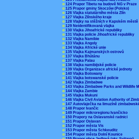
o
124 Prapor Tibetu na budově NG v Praze
o
125 Prapor gminy Skoczów (Polsko)
o
126 Vlajka statutárního města Zlín
o
127 Vlajka Zlínského kraje
o
128 Vlajky na stěžních v Kapském měst
o
129 Neidentifikovaná vlajka
o
130 Vlajka Jihoafrické republiky
o
131 Vlajka policie Jihoafrické republiky
o
132 Vlajka Namibie
o
133 Vlajka Angoly
o
134 Vlajka Africké unie
o
135 Vlajka Kajmanských ostrovů
o
137 Vlajka Bhútánu
o
137 Vlajka Palau
o
138 Vlajka namibijské policie
o
139 Vlajka Organizace africké jednoty
o
140 Vlajka Botswany
o
141 Vlajka botswanské policie
o
142 Vlajka Zimbabwe
o
143 Vlajka Zimbabwe Parks and Wildlife
o
144 Vlajka Zambie
o
145 Vlajka Mukuni
o
146 Vlajka Civil Aviation Authority of Z
o
147 Autovlaječka na limuzíně zimbabwsk
o
148 Prapor Ivančic
o
149 Prapor mikroregionu Ivančicko
o
150 Prapory na Oslavanské radnici
o
151 Prapor Oslavan
o
152 Prapor města Vis
o
153 Prapor města Schkeuditz
o
154 Prapor města Dolní Kounice
o
155 Prapor obce Jedlová (okr. Svitavy)