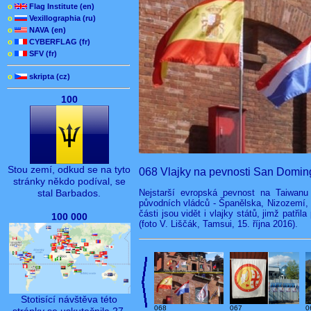
o
Flag Institute (en)
o
Vexillographia (ru)
o
NAVA (en)
o
CYBERFLAG (fr)
o
SFV (fr)
o
skripta (cz)
100
Stou zemí, odkud se na tyto
068 Vlajky na pevnosti San Domin
stránky někdo podíval, se
Nejstarší evropská pevnost na Taiwanu
stal Barbados.
původních vládců - Španělska, Nizozemí,
části jsou vidět i vlajky států, jimž patři
100 000
(foto V. Liščák, Tamsui, 15. října 2016).
Stotisící návštěva této
068
067
0