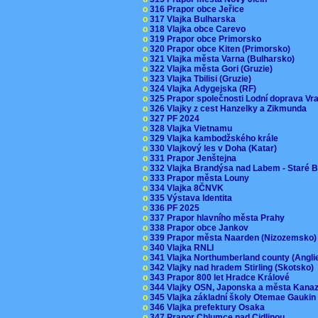
o
316 Prapor obce Jeřice
o
317 Vlajka Bulharska
o
318 Vlajka obce Carevo
o
319 Prapor obce Primorsko
o
320 Prapor obce Kiten (Primorsko)
o
321 Vlajka města Varna (Bulharsko)
o
322 Vlajka města Gori (Gruzie)
o
323 Vlajka Tbilisi (Gruzie)
o
324 Vlajka Adygejska (RF)
o
325 Prapor společnosti Lodní doprava V
o
326 Vlajky z cest Hanzelky a Zikmunda
o
327 PF 2024
o
328 Vlajka Vietnamu
o
329 Vlajka kambodžského krále
o
330 Vlajkový les v Doha (Katar)
o
331 Prapor Jenštejna
o
332 Vlajka Brandýsa nad Labem - Staré 
o
333 Prapor města Louny
o
334 Vlajka 8ČNVK
o
335 Výstava Identita
o
336 PF 2025
o
337 Prapor hlavního města Prahy
o
338 Prapor obce Jankov
o
339 Prapor města Naarden (Nizozemsko
o
340 Vlajka RNLI
o
341 Vlajka Northumberland county (Angl
o
342 Vlajky nad hradem Stirling (Skotsko)
o
343 Prapor 800 let Hradce Králové
o
344 Vlajky OSN, Japonska a města Kan
o
345 Vlajka základní školy Otemae Gauki
o
346 Vlajka prefektury Osaka
o
347 Prapor Chlumce nad Cidlinou