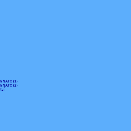
ch NATO (1)
ch NATO (2)
ctví
V