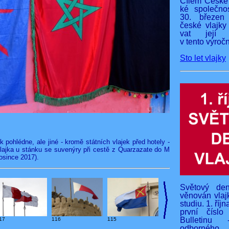
Cílem České 
ké společnos
30. březen
české vlajky
vat její v
v tento výročn
Sto let vlajky
pohlédne, ale jiné - kromě státních vlajek před hotely -
vlajka u stánku se suvenýry při cestě z Quarzazate do M
rosince 2017).
Světový den
věnován vlaj
studiu. 1. říj
první čísl
Bulletinu 
17
116
115
odborného