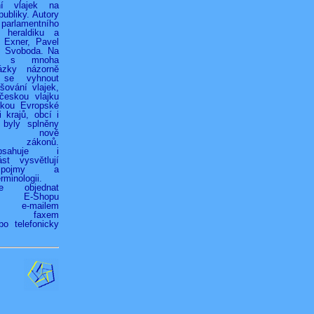
ní vlajek na
ubliky. Autory
 parlamentního
 heraldiku a
r Exner, Pavel
k Svoboda. Na
h s mnoha
ázky názorně
 se vyhnout
ování vlajek,
českou vlajku
jkou Evropské
 krajů, obcí i
 byly splněny
ky nově
ých zákonů.
bsahuje i
st vysvětlují
é pojmy a
rminologii.
ze objednat
vím E-Shopu
z), e-mailem
.cz), faxem
bo telefonicky