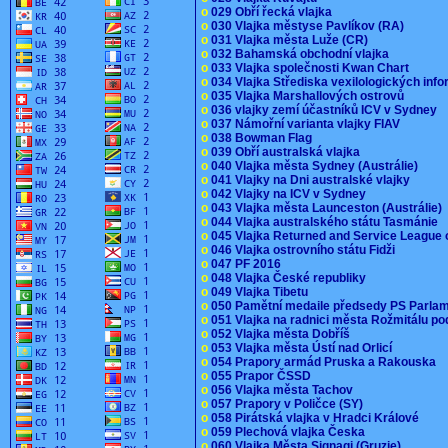
o
029 Obří řecká vlajka
o
030 Vlajka městyse Pavlíkov (RA)
o
031 Vlajka města Luže (CR)
o
032 Bahamská obchodní vlajka
o
033 Vlajka společnosti Kwan Chart
o
034 Vlajka Střediska vexilologických inf
o
035 Vlajka Marshallových ostrovů
o
036 vlajky zemí účastníků ICV v Sydney
o
037 Námořní varianta vlajky FIAV
o
038 Bowman Flag
o
039 Obří australská vlajka
o
040 Vlajka města Sydney (Austrálie)
o
041 Vlajky na Dni australské vlajky
o
042 Vlajky na ICV v Sydney
o
043 Vlajka města Launceston (Austrálie)
o
044 Vlajka australského státu Tasmánie
o
045 Vlajka Returned and Service League 
o
046 Vlajka ostrovního státu Fidži
o
047 PF 2016
o
048 Vlajka České republiky
o
049 Vlajka Tibetu
o
050 Pamětní medaile předsedy PS Parla
o
051 Vlajka na radnici města Rožmitálu 
o
052 Vlajka města Dobříš
o
053 Vlajka města Ústí nad Orlicí
o
054 Prapory armád Pruska a Rakouska
o
055 Prapor ČSSD
o
056 Vlajka města Tachov
o
057 Prapory v Poličce (SY)
o
058 Pirátská vlajka v Hradci Králové
o
059 Plechová vlajka Česka
o
060 Vlajka Města Signagi (Gruzie)