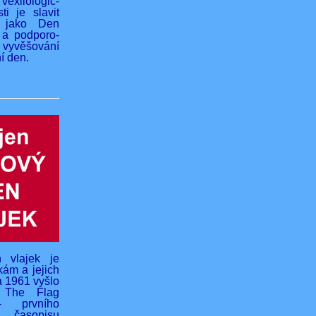
vexilologic-
ti je slavit
 jako Den
 a podporo-
yvěšování
í den.
 vlajek je
kám a jejich
na 1961 vyšlo
o The Flag
- prvního
 časopisu