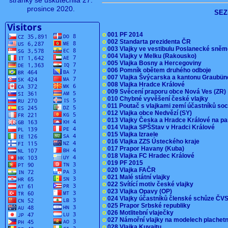
stránky se uskutečnila 27.
prosince 2020.
SEZ
o
001 PF 2014
o
002 Standarta prezidenta ČR
o
003 Vlajky ve vestibulu Poslanecké sn
o
004 Vlajky v Melku (Rakousko)
o
005 Vlajka Bosny a Hercegoviny
o
006 Pomník obětem druhého odboje
o
007 Vlajka Švýcarska a kantonu Graubü
o
008 Vlajka Hradce Králové
o
009 Svěcení praporu obce Nová Ves (ZR
o
010 Chybné vyvěšení české vlajky
o
011 Poutač s vlajkami zemí účastníků s
o
012 Vlajka obce Nedvězí (SY)
o
013 Vlajky Česka a Hradce Králové na pa
o
014 Vlajka SPŠStav v Hradci Králové
o
015 Vlajka Izraele
o
016 Vlajka ZZS Ústeckého kraje
o
017 Prapor Havany (Kuba)
o
018 Vlajka FC Hradec Králové
o
019 PF 2015
o
020 Vlajka FAČR
o
021 Malé státní vlajky
o
022 Svítící motiv české vlajky
o
023 Vlajka Opavy (OP)
o
024 Vlajky účastníků členské schůze Č
o
025 Prapor Srbské republiky
o
026 Motlitební vlaječky
o
027 Námořní vlajky na modelech plachet
o
028 Vlajka Kuvajtu