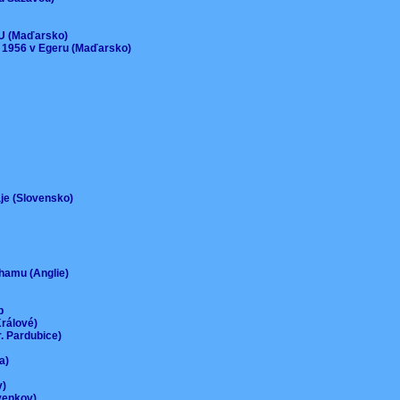
)
EU (Maďarsko)
 1956 v Egeru (Maďarsko)
aje (Slovensko)
urhamu (Anglie)
up
Králové)
r. Pardubice)
na)
ov)
-venkov)