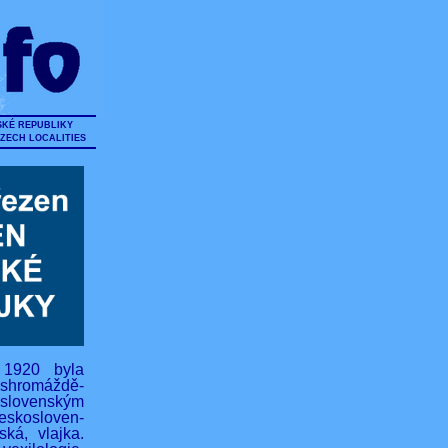
SKÉ REPUBLIKY
CZECH LOCALITIES
 1920 byla
hromáždě-
lovenským
eskosloven-
ská, vlajka.