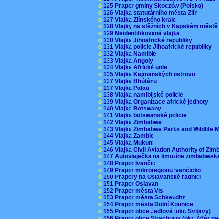
o
125 Prapor gminy Skoczów (Polsko)
o
126 Vlajka statutárního města Zlín
o
127 Vlajka Zlínského kraje
o
128 Vlajky na stěžních v Kapském měst
o
129 Neidentifikovaná vlajka
o
130 Vlajka Jihoafrické republiky
o
131 Vlajka policie Jihoafrické republiky
o
132 Vlajka Namibie
o
133 Vlajka Angoly
o
134 Vlajka Africké unie
o
135 Vlajka Kajmanských ostrovů
o
137 Vlajka Bhútánu
o
137 Vlajka Palau
o
138 Vlajka namibijské policie
o
139 Vlajka Organizace africké jednoty
o
140 Vlajka Botswany
o
141 Vlajka botswanské policie
o
142 Vlajka Zimbabwe
o
143 Vlajka Zimbabwe Parks and Wildlife
o
144 Vlajka Zambie
o
145 Vlajka Mukuni
o
146 Vlajka Civil Aviation Authority of Z
o
147 Autovlaječka na limuzíně zimbabwsk
o
148 Prapor Ivančic
o
149 Prapor mikroregionu Ivančicko
o
150 Prapory na Oslavanské radnici
o
151 Prapor Oslavan
o
152 Prapor města Vis
o
153 Prapor města Schkeuditz
o
154 Prapor města Dolní Kounice
o
155 Prapor obce Jedlová (okr. Svitavy)
o
156 Prapor obce Strachujov (okr. Žďár n