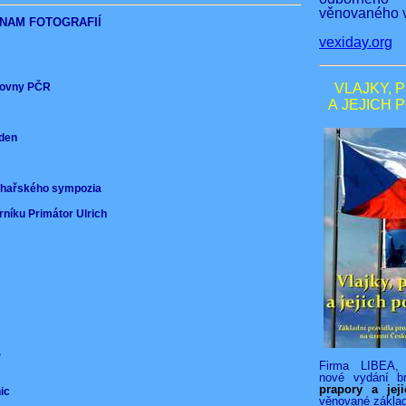
věnovaného v
NAM FOTOGRAFIÍ
vexiday.org
ěmovny PČR
VLAJKY, 
A JEJICH 
nden
)
ochařského sympozia
rníku Primátor Ulrich
VS
Firma LIBEA, 
nové vydání b
prapory a jej
nic
věnované zákla