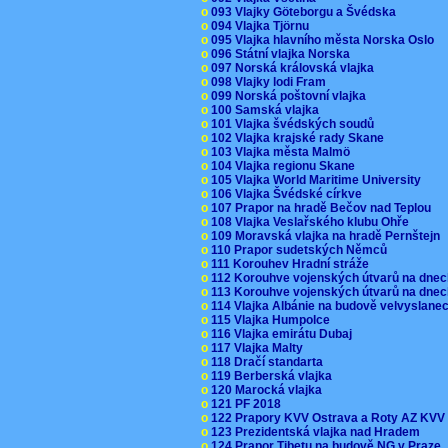
o
093 Vlajky Göteborgu a Švédska
o
094 Vlajka Tjörnu
o
095 Vlajka hlavního města Norska Oslo
o
096 Státní vlajka Norska
o
097 Norská královská vlajka
o
098 Vlajky lodi Fram
o
099 Norská poštovní vlajka
o
100 Samská vlajka
o
101 Vlajka švédských soudů
o
102 Vlajka krajské rady Skane
o
103 Vlajka města Malmö
o
104 Vlajka regionu Skane
o
105 Vlajka World Maritime University
o
106 Vlajka Švédské církve
o
107 Prapor na hradě Bečov nad Teplou
o
108 Vlajka Veslařského klubu Ohře
o
109 Moravská vlajka na hradě Pernštejn
o
110 Prapor sudetských Němců
o
111 Korouhev Hradní stráže
o
112 Korouhve vojenských útvarů na dne
o
113 Korouhve vojenských útvarů na dne
o
114 Vlajka Albánie na budově velvyslane
o
115 Vlajka Humpolce
o
116 Vlajka emirátu Dubaj
o
117 Vlajka Malty
o
118 Dračí standarta
o
119 Berberská vlajka
o
120 Marocká vlajka
o
121 PF 2018
o
122 Prapory KVV Ostrava a Roty AZ KV
o
123 Prezidentská vlajka nad Hradem
o
124 Prapor Tibetu na budově NG v Praze