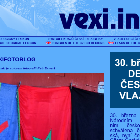
OLOGICKÝ LEXIKON
SYMBOLY KRAJŮ ČESKÉ REPUBLIKY
VLAJKY OBCÍ ČE
XILLOLOGICAL LEXICON
SYMBOLS OF THE CZECH REGIONS
FLAGS OF THE 
XIFOTOBLOG
nak je autorem fotografií Petr Exner)
30. března
Národním s
ním českos
schválena č
ská, nyní če