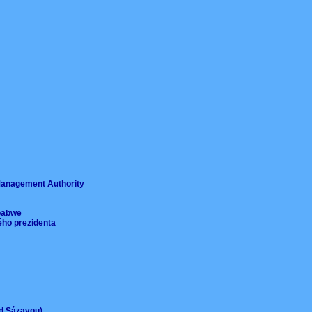
ě
 Management Authority
imbabwe
ého prezidenta
ad Sázavou)