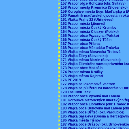
o
157 Prapor obce Rohozná (okr. Svitavy)
o
158 Prapor města Kremnica (Slovensko
o
159 Korouhve města Eger, Maďarska a 
o
160 Památník maďarského povstání roku
o
161 Vlajka Prahy 22 (Uhříněves)
o
162 Prapor města Litomyšl
o
163 Prapor města Český Krumlov
o
164 Prapor města Cieszyn (Polsko)
o
165 Prapor obce Pszczyna (Polsko)
o
166 Prapor města Český Těšín
o
167 Prapor obce Příbraz
o
168 Prapor obce Městečko Trnávka
o
169 Vlajka města Moravská Třebová
o
170 Vlajka Žiliny (Slovensko)
o
171 Vlajka města Martin (Slovensko)
o
172 Vlajka Žilinského samosprávného kr
o
173 Prapor obce Mokošín
o
174 Prapor města Králíky
o
175 Vlajka města Rajhrad
o
176 PF 2019
o
177 Vlajka na lokomotivě Vectron
o
178 Vlajka na půl žerdi na katedrále v D
o
179 The Civil Jack
o
180 Prapor obce Vysoká nad Labem
o
181 Korouhve historických uherských ž
o
182 Prapor obce Librantice (okr. Hradec 
o
183 Vlajka obce Bukovina nad Labem (ok
o
184 Vlajka obce Dříteč (okr. Pardubice)
o
185 Vlajka Sarajeva (Bosna a Hercegovi
o
186 Vlajka města Tišnov
o
187 Vlajka obce Drásov (okr. Brno-venk
o
188 Vlajka obce Malhostovice (okr. Brno