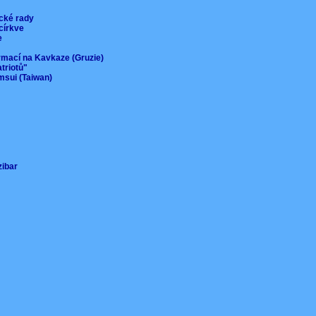
ické rady
 církve
ie
ormací na Kavkaze (Gruzie)
atriotů"
msui (Taiwan)
nzibar