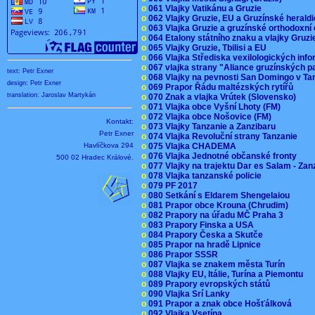
o
061 Vlajky Vatikánu a Gruzie
o
062 Vlajky Gruzie, EU a Gruzínské herald
o
063 Vlajka Gruzie a gruzínské orthodoxní
o
064 Etalony státního znaku a vlajky Gruz
o
065 Vlajky Gruzie, Tbilisi a EU
o
066 Vlajka Střediska vexilologických inf
o
067 vlajka strany "Aliance gruzínských p
text: Petr Exner
o
068 Vlajky na pevnosti San Domingo v Ta
design: Petr Exner
o
069 Prapor Řádu maltézských rytířů
translation: Jaroslav Martykán
o
070 Znak a vlajka Vrútek (Slovensko)
o
071 Vlajka obce Vyšní Lhoty (FM)
o
072 Vlajka obce Nošovice (FM)
Kontakt:
o
073 Vlajky Tanzanie a Zanzibaru
Petr Exner
o
074 Vlajka Revoluční strany Tanzanie
Havlíčkova 294
o
075 Vlajka CHADEMA
o
076 Vlajka Jednotné občanské fronty
500 02 Hradec Králové.
o
077 Vlajky na trajektu Dar es Salam - Za
o
078 Vlajka tanzanské policie
o
079 PF 2017
o
080 Setkání s Eldarem Shengelaiou
o
081 Prapor obce Krouna (Chrudim)
o
082 Prapory na úřadu MČ Praha 3
o
083 Prapory Finska a USA
o
084 Prapory Česka a Skutče
o
085 Prapor na hradě Lipnice
o
086 Prapor SSSR
o
087 Vlajka se znakem města Turín
o
088 Vlajky EU, Itálie, Turína a Piemontu
o
089 Prapory evropských států
o
090 Vlajka Srí Lanky
o
091 Prapor a znak obce Hošťálková
o
092 Vlajka Vsetína