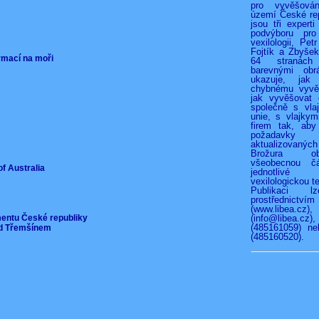
pro vyvěšová
území České rep
jsou tři experti
podvýboru pro
vexilologii, Pet
Fojtík a Zbyše
ormací na moři
64 stranác
barevnými obr
ukazuje, jak
chybnému vyvěš
jak vyvěšovat 
společně s vla
unie, s vlajkymi
firem tak, aby
požadav
aktualizovan
Brožura o
všeobecnou čá
of Australia
jednotliv
vexilologickou te
Publikaci l
prostřednict
(www.libea.c
mentu České republiky
(info@libea
(485161059) ne
pod Třemšínem
(485160520).