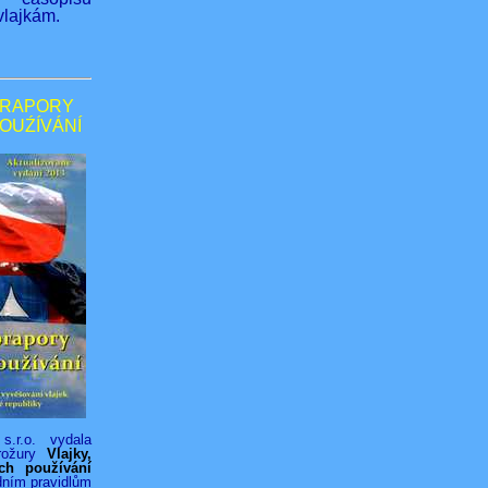
lajkám.
PRAPORY
POUŹÍVÁNÍ
s.r.o. vydala
rožury
Vlajky,
ich používání
dním pravidlům