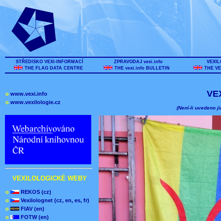
STŘEDISKO VEXI-INFORMACÍ
ZPRAVODAJ vexi.info
VEXIL
THE FLAG DATA CENTRE
THE vexi.info BULLETIN
THE VE
VE
o
www.vexi.info
o
www.vexilologie.cz
(Není-li uvedeno ji
VEXILOLOGICKÉ WEBY
o
REKOS (cz)
o
Vexilolognet (cz, en, es, fr)
o
FIAV (en)
o
FOTW (en)