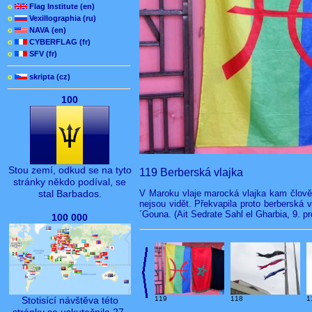
o
Flag Institute (en)
o
Vexillographia (ru)
o
NAVA (en)
o
CYBERFLAG (fr)
o
SFV (fr)
o
skripta (cz)
100
Stou zemí, odkud se na tyto
119 Berberská vlajka
stránky někdo podíval, se
V Maroku vlaje marocká vlajka kam člověk 
stal Barbados.
nejsou vidět. Překvapila proto berberská 
´Gouna. (Ait Sedrate Sahl el Gharbia, 9. p
100 000
Stotisící návštěva této
119
118
1