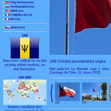
o
Flag Institute (en)
o
Vexillographia (ru)
o
NAVA (en)
o
CYBERFLAG (fr)
o
SFV (fr)
o
skripta (cz)
100
Stou zemí, odkud se na tyto
299 Chilská prezidentská vlajka
stránky někdo podíval, se
stal Barbados.
Nad palácem La Moneda vlaje z obou st
(Santiago de Chile, 15. února 2023)
100 000
2
299
298
Stotisící návštěva této