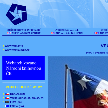
STŘEDISKO VEXI-INFORMACÍ
ZPRAVODAJ vexi.info
VEXIL
THE FLAG DATA CENTRE
THE vexi.info BULLETIN
THE VE
VE
o
www.vexi.info
o
www.vexilologie.cz
(Není-li uvedeno ji
VEXILOLOGICKÉ WEBY
o
REKOS (cz)
o
Vexilolognet (cz, en, es, fr)
o
FIAV (en)
o
FOTW (en)