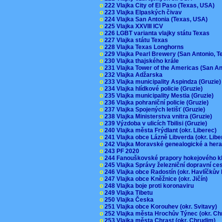
o
222 Vlajka City of El Paso (Texas, USA)
o
223 Vlajka Elpaských čivav
o
224 Vlajka San Antonia (Texas, USA)
o
225 Vlajka XXVIII ICV
o
226 LGBT varianta vlajky státu Texas
o
227 Vlajka státu Texas
o
228 Vlajka Texas Longhorns
o
229 Vlajka Pearl Brewery (San Antonio, 
o
230 Vlajka thajského krále
o
231 Vlajka Tower of the Americas (San A
o
232 Vlajka Adžarska
o
233 Vlajka municipality Aspindza (Gruzie
o
234 Vlajka hlídkové policie (Gruzie)
o
235 Vlajka municipality Mestia (Gruzie)
o
236 Vlajka pohraniční policie (Gruzie)
o
237 Vlajka Spojených letišť (Gruzie)
o
238 Vlajka Ministerstva vnitra (Gruzie)
o
239 Výzdoba v ulicích Tbilisi (Gruzie)
o
240 Vlajka města Frýdlant (okr. Liberec)
o
241 Vlajka obce Lázně Libverda (okr. Lib
o
242 Vlajka Moravské genealogické a hera
o
243 PF 2020
o
244 Fanouškovské prapory hokejového k
o
245 Vlajka Správy železniční dopravní c
o
246 Vlajka obce Radostín (okr. Havlíčkův
o
247 Vlajka obce Kněžnice (okr. Jičín)
o
248 Vlajka boje proti koronaviru
o
249 Vlajka Tibetu
o
250 Vlajka Česka
o
251 Vlajka obce Korouhev (okr. Svitavy)
o
252 Vlajka města Hrochův Týnec (okr. C
o
253 Vlajka města Chrast (okr. Chrudim)