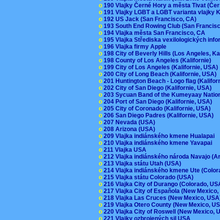
o
190 Vlajky Černé Hory a města Tivat (Če
o
191 Vlajky LGBT a LGBT varianta vlajky K
o
192 US Jack (San Francisco, CA)
o
193 South End Rowing Club (San Francis
o
194 Vlajka města San Francisco, CA
o
195 Vlajka Střediska vexilologických inf
o
196 Vlajka firmy Apple
o
198 City of Beverly Hills (Los Angeles, Ka
o
198 County of Los Angeles (Kalifornie)
o
199 City of Los Angeles (Kalifornie, USA
o
200 City of Long Beach (Kalifornie, USA)
o
201 Huntington Beach - Logo flag (Kalifo
o
202 City of San Diego (Kalifornie, USA)
o
203 Sycuan Band of the Kumeyaay Nation
o
204 Port of San Diego (Kalifornie, USA)
o
205 City of Coronado (Kalifornie, USA)
o
206 San Diego Padres (Kalifornie, USA)
o
207 Nevada (USA)
o
208 Arizona (USA)
o
209 Vlajka indiánského kmene Hualapai
o
210 Vlajka indiánského kmene Yavapai
o
211 Vlajka USA
o
212 Vlajka indiánského národa Navajo (A
o
213 Vlajka státu Utah (USA)
o
214 Vlajka indiánského kmene Ute (Colo
o
215 Vlajka státu Colorado (USA)
o
216 Vlajka City of Durango (Colorado, U
o
217 Vlajka City of Espaňola (New Mexico
o
218 Vlajka Las Cruces (New Mexico, US
o
219 Vlajka Otero County (New Mexico, 
o
220 Vlajka City of Roswell (New Mexico,
o
221 Vlajky ozbrojených sil USA