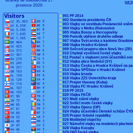
stránky se uskutečnila 27.
SEZ
prosince 2020.
o
001 PF 2014
o
002 Standarta prezidenta ČR
o
003 Vlajky ve vestibulu Poslanecké sn
o
004 Vlajky v Melku (Rakousko)
o
005 Vlajka Bosny a Hercegoviny
o
006 Pomník obětem druhého odboje
o
007 Vlajka Švýcarska a kantonu Graubü
o
008 Vlajka Hradce Králové
o
009 Svěcení praporu obce Nová Ves (ZR
o
010 Chybné vyvěšení české vlajky
o
011 Poutač s vlajkami zemí účastníků s
o
012 Vlajka obce Nedvězí (SY)
o
013 Vlajky Česka a Hradce Králové na pa
o
014 Vlajka SPŠStav v Hradci Králové
o
015 Vlajka Izraele
o
016 Vlajka ZZS Ústeckého kraje
o
017 Prapor Havany (Kuba)
o
018 Vlajka FC Hradec Králové
o
019 PF 2015
o
020 Vlajka FAČR
o
021 Malé státní vlajky
o
022 Svítící motiv české vlajky
o
023 Vlajka Opavy (OP)
o
024 Vlajky účastníků členské schůze Č
o
025 Prapor Srbské republiky
o
026 Motlitební vlaječky
o
027 Námořní vlajky na modelech plachet
o
028 Vlajka Kuvajtu
o
029 Obří řecká vlajka