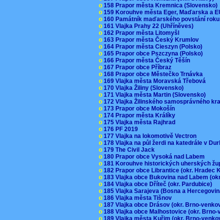
o
158 Prapor města Kremnica (Slovensko
o
159 Korouhve města Eger, Maďarska a 
o
160 Památník maďarského povstání roku
o
161 Vlajka Prahy 22 (Uhříněves)
o
162 Prapor města Litomyšl
o
163 Prapor města Český Krumlov
o
164 Prapor města Cieszyn (Polsko)
o
165 Prapor obce Pszczyna (Polsko)
o
166 Prapor města Český Těšín
o
167 Prapor obce Příbraz
o
168 Prapor obce Městečko Trnávka
o
169 Vlajka města Moravská Třebová
o
170 Vlajka Žiliny (Slovensko)
o
171 Vlajka města Martin (Slovensko)
o
172 Vlajka Žilinského samosprávného kr
o
173 Prapor obce Mokošín
o
174 Prapor města Králíky
o
175 Vlajka města Rajhrad
o
176 PF 2019
o
177 Vlajka na lokomotivě Vectron
o
178 Vlajka na půl žerdi na katedrále v D
o
179 The Civil Jack
o
180 Prapor obce Vysoká nad Labem
o
181 Korouhve historických uherských ž
o
182 Prapor obce Librantice (okr. Hradec 
o
183 Vlajka obce Bukovina nad Labem (ok
o
184 Vlajka obce Dříteč (okr. Pardubice)
o
185 Vlajka Sarajeva (Bosna a Hercegovi
o
186 Vlajka města Tišnov
o
187 Vlajka obce Drásov (okr. Brno-venk
o
188 Vlajka obce Malhostovice (okr. Brno
o
189 Vlajka města Kuřim (okr. Brno-venk