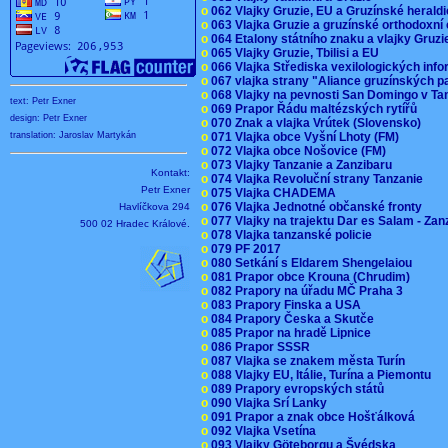
o
062 Vlajky Gruzie, EU a Gruzínské herald
o
063 Vlajka Gruzie a gruzínské orthodoxní
o
064 Etalony státního znaku a vlajky Gruz
o
065 Vlajky Gruzie, Tbilisi a EU
o
066 Vlajka Střediska vexilologických inf
o
067 vlajka strany "Aliance gruzínských p
o
068 Vlajky na pevnosti San Domingo v Ta
text: Petr Exner
o
069 Prapor Řádu maltézských rytířů
design: Petr Exner
o
070 Znak a vlajka Vrútek (Slovensko)
o
071 Vlajka obce Vyšní Lhoty (FM)
translation: Jaroslav Martykán
o
072 Vlajka obce Nošovice (FM)
o
073 Vlajky Tanzanie a Zanzibaru
Kontakt:
o
074 Vlajka Revoluční strany Tanzanie
Petr Exner
o
075 Vlajka CHADEMA
o
076 Vlajka Jednotné občanské fronty
Havlíčkova 294
o
077 Vlajky na trajektu Dar es Salam - Za
500 02 Hradec Králové.
o
078 Vlajka tanzanské policie
o
079 PF 2017
o
080 Setkání s Eldarem Shengelaiou
o
081 Prapor obce Krouna (Chrudim)
o
082 Prapory na úřadu MČ Praha 3
o
083 Prapory Finska a USA
o
084 Prapory Česka a Skutče
o
085 Prapor na hradě Lipnice
o
086 Prapor SSSR
o
087 Vlajka se znakem města Turín
o
088 Vlajky EU, Itálie, Turína a Piemontu
o
089 Prapory evropských států
o
090 Vlajka Srí Lanky
o
091 Prapor a znak obce Hošťálková
o
092 Vlajka Vsetína
o
093 Vlajky Göteborgu a Švédska