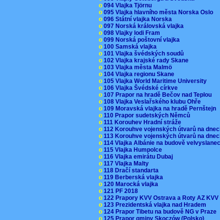
o
094 Vlajka Tjörnu
o
095 Vlajka hlavního města Norska Oslo
o
096 Státní vlajka Norska
o
097 Norská královská vlajka
o
098 Vlajky lodi Fram
o
099 Norská poštovní vlajka
o
100 Samská vlajka
o
101 Vlajka švédských soudů
o
102 Vlajka krajské rady Skane
o
103 Vlajka města Malmö
o
104 Vlajka regionu Skane
o
105 Vlajka World Maritime University
o
106 Vlajka Švédské církve
o
107 Prapor na hradě Bečov nad Teplou
o
108 Vlajka Veslařského klubu Ohře
o
109 Moravská vlajka na hradě Pernštejn
o
110 Prapor sudetských Němců
o
111 Korouhev Hradní stráže
o
112 Korouhve vojenských útvarů na dne
o
113 Korouhve vojenských útvarů na dne
o
114 Vlajka Albánie na budově velvyslane
o
115 Vlajka Humpolce
o
116 Vlajka emirátu Dubaj
o
117 Vlajka Malty
o
118 Dračí standarta
o
119 Berberská vlajka
o
120 Marocká vlajka
o
121 PF 2018
o
122 Prapory KVV Ostrava a Roty AZ KV
o
123 Prezidentská vlajka nad Hradem
o
124 Prapor Tibetu na budově NG v Praze
o
125 Prapor gminy Skoczów (Polsko)