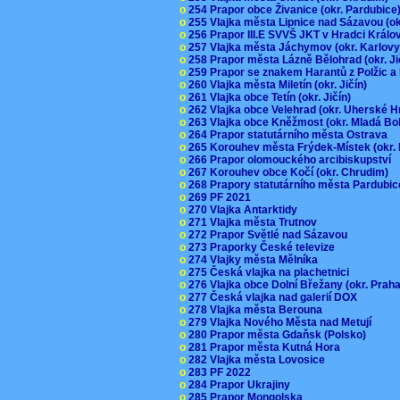
o
254 Prapor obce Živanice (okr. Pardubic
o
255 Vlajka města Lipnice nad Sázavou (o
o
256 Prapor III.E SVVŠ JKT v Hradci Král
o
257 Vlajka města Jáchymov (okr. Karlov
o
258 Prapor města Lázně Bělohrad (okr. J
o
259 Prapor se znakem Harantů z Polžic 
o
260 Vlajka města Miletín (okr. Jičín)
o
261 Vlajka obce Tetín (okr. Jičín)
o
262 Vlajka obce Velehrad (okr. Uherské H
o
263 Vlajka obce Kněžmost (okr. Mladá Bo
o
264 Prapor statutárního města Ostrava
o
265 Korouhev města Frýdek-Místek (okr.
o
266 Prapor olomouckého arcibiskupství
o
267 Korouhev obce Kočí (okr. Chrudim)
o
268 Prapory statutárního města Pardubi
o
269 PF 2021
o
270 Vlajka Antarktidy
o
271 Vlajka města Trutnov
o
272 Prapor Světlé nad Sázavou
o
273 Praporky České televize
o
274 Vlajky města Mělníka
o
275 Česká vlajka na plachetnici
o
276 Vlajka obce Dolní Břežany (okr. Pra
o
277 Česká vlajka nad galerií DOX
o
278 Vlajka města Berouna
o
279 Vlajka Nového Města nad Metují
o
280 Prapor města Gdaňsk (Polsko)
o
281 Prapor města Kutná Hora
o
282 Vlajka města Lovosice
o
283 PF 2022
o
284 Prapor Ukrajiny
o
285 Prapor Mongolska