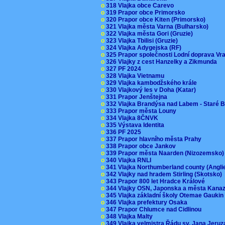
o
318 Vlajka obce Carevo
o
319 Prapor obce Primorsko
o
320 Prapor obce Kiten (Primorsko)
o
321 Vlajka města Varna (Bulharsko)
o
322 Vlajka města Gori (Gruzie)
o
323 Vlajka Tbilisi (Gruzie)
o
324 Vlajka Adygejska (RF)
o
325 Prapor společnosti Lodní doprava V
o
326 Vlajky z cest Hanzelky a Zikmunda
o
327 PF 2024
o
328 Vlajka Vietnamu
o
329 Vlajka kambodžského krále
o
330 Vlajkový les v Doha (Katar)
o
331 Prapor Jenštejna
o
332 Vlajka Brandýsa nad Labem - Staré 
o
333 Prapor města Louny
o
334 Vlajka 8ČNVK
o
335 Výstava Identita
o
336 PF 2025
o
337 Prapor hlavního města Prahy
o
338 Prapor obce Jankov
o
339 Prapor města Naarden (Nizozemsko
o
340 Vlajka RNLI
o
341 Vlajka Northumberland county (Angl
o
342 Vlajky nad hradem Stirling (Skotsko)
o
343 Prapor 800 let Hradce Králové
o
344 Vlajky OSN, Japonska a města Kan
o
345 Vlajka základní školy Otemae Gauki
o
346 Vlajka prefektury Osaka
o
347 Prapor Chlumce nad Cidlinou
o
348 Vlajka Malty
o
349 Vlajka velmistra Řádu sv. Jana Jer