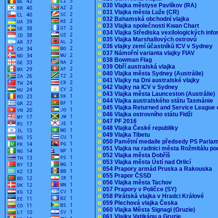
o
030 Vlajka městyse Pavlíkov (RA)
o
031 Vlajka města Luže (CR)
o
032 Bahamská obchodní vlajka
o
033 Vlajka společnosti Kwan Chart
o
034 Vlajka Střediska vexilologických inf
o
035 Vlajka Marshallových ostrovů
o
036 vlajky zemí účastníků ICV v Sydney
o
037 Námořní varianta vlajky FIAV
o
038 Bowman Flag
o
039 Obří australská vlajka
o
040 Vlajka města Sydney (Austrálie)
o
041 Vlajky na Dni australské vlajky
o
042 Vlajky na ICV v Sydney
o
043 Vlajka města Launceston (Austrálie)
o
044 Vlajka australského státu Tasmánie
o
045 Vlajka Returned and Service League 
o
046 Vlajka ostrovního státu Fidži
o
047 PF 2016
o
048 Vlajka České republiky
o
049 Vlajka Tibetu
o
050 Pamětní medaile předsedy PS Parla
o
051 Vlajka na radnici města Rožmitálu 
o
052 Vlajka města Dobříš
o
053 Vlajka města Ústí nad Orlicí
o
054 Prapory armád Pruska a Rakouska
o
055 Prapor ČSSD
o
056 Vlajka města Tachov
o
057 Prapory v Poličce (SY)
o
058 Pirátská vlajka v Hradci Králové
o
059 Plechová vlajka Česka
o
060 Vlajka Města Signagi (Gruzie)
o
061 Vlajky Vatikánu a Gruzie