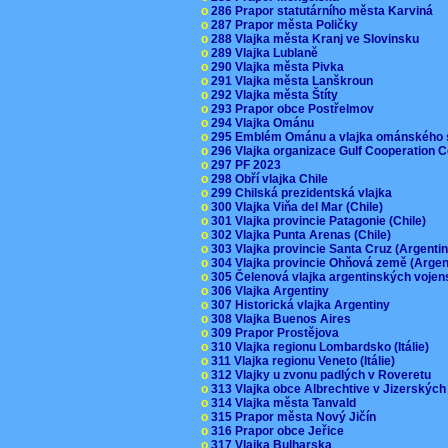
o
286 Prapor statutárního města Karviná
o
287 Prapor města Poličky
o
288 Vlajka města Kranj ve Slovinsku
o
289 Vlajka Lublaně
o
290 Vlajka města Pivka
o
291 Vlajka města Lanškroun
o
292 Vlajka města Štíty
o
293 Prapor obce Postřelmov
o
294 Vlajka Ománu
o
295 Emblém Ománu a vlajka ománského 
o
296 Vlajka organizace Gulf Cooperation
o
297 PF 2023
o
298 Obří vlajka Chile
o
299 Chilská prezidentská vlajka
o
300 Vlajka Viňa del Mar (Chile)
o
301 Vlajka provincie Patagonie (Chile)
o
302 Vlajka Punta Arenas (Chile)
o
303 Vlajka provincie Santa Cruz (Argenti
o
304 Vlajka provincie Ohňová země (Arge
o
305 Čelenová vlajka argentinských vojen
o
306 Vlajka Argentiny
o
307 Historická vlajka Argentiny
o
308 Vlajka Buenos Aires
o
309 Prapor Prostějova
o
310 Vlajka regionu Lombardsko (Itálie)
o
311 Vlajka regionu Veneto (Itálie)
o
312 Vlajky u zvonu padlých v Roveretu
o
313 Vlajka obce Albrechtive v Jizerskýc
o
314 Vlajka města Tanvald
o
315 Prapor města Nový Jičín
o
316 Prapor obce Jeřice
o
317 Vlajka Bulharska