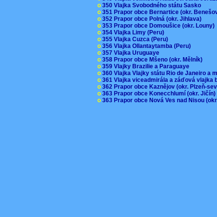
o
350 Vlajka Svobodného státu Sasko
o
351 Prapor obce Bernartice (okr. Beneš
o
352 Prapor obce Polná (okr. Jihlava)
o
353 Prapor obce Domoušice (okr. Louny
o
354 Vlajka Limy (Peru)
o
355 Vlajka Cuzca (Peru)
o
356 Vlajka Ollantaytamba (Peru)
o
357 Vlajka Uruguaye
o
358 Prapor obce Mšeno (okr. Mělník)
o
359 Vlajky Brazilie a Paraguaye
o
360 Vlajka Vlajky státu Rio de Janeiro a 
o
361 Vlajka viceadmirála a záďová vlajka
o
362 Prapor obce Kaznějov (okr. Plzeň-se
o
363 Prapor obce Konecchlumí (okr. Jičín
o
363 Prapor obce Nová Ves nad Nisou (okr