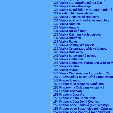
o
126 Vlajka statutárního města Zlín
o
127 Vlajka Zlínského kraje
o
128 Vlajky na stěžních v Kapském měst
o
129 Neidentifikovaná vlajka
o
130 Vlajka Jihoafrické republiky
o
131 Vlajka policie Jihoafrické republiky
o
132 Vlajka Namibie
o
133 Vlajka Angoly
o
134 Vlajka Africké unie
o
135 Vlajka Kajmanských ostrovů
o
137 Vlajka Bhútánu
o
137 Vlajka Palau
o
138 Vlajka namibijské policie
o
139 Vlajka Organizace africké jednoty
o
140 Vlajka Botswany
o
141 Vlajka botswanské policie
o
142 Vlajka Zimbabwe
o
143 Vlajka Zimbabwe Parks and Wildlife
o
144 Vlajka Zambie
o
145 Vlajka Mukuni
o
146 Vlajka Civil Aviation Authority of Z
o
147 Autovlaječka na limuzíně zimbabwsk
o
148 Prapor Ivančic
o
149 Prapor mikroregionu Ivančicko
o
150 Prapory na Oslavanské radnici
o
151 Prapor Oslavan
o
152 Prapor města Vis
o
153 Prapor města Schkeuditz
o
154 Prapor města Dolní Kounice
o
155 Prapor obce Jedlová (okr. Svitavy)
o
156 Prapor obce Strachujov (okr. Žďár n
o
157 Prapor obce Rohozná (okr. Svitavy)