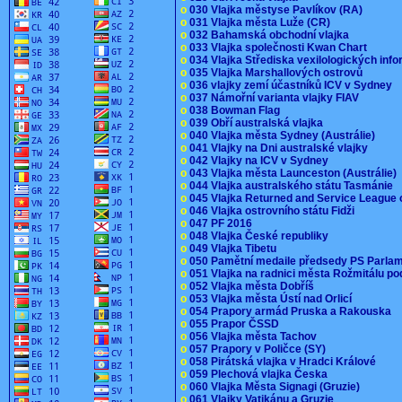
o
030 Vlajka městyse Pavlíkov (RA)
o
031 Vlajka města Luže (CR)
o
032 Bahamská obchodní vlajka
o
033 Vlajka společnosti Kwan Chart
o
034 Vlajka Střediska vexilologických inf
o
035 Vlajka Marshallových ostrovů
o
036 vlajky zemí účastníků ICV v Sydney
o
037 Námořní varianta vlajky FIAV
o
038 Bowman Flag
o
039 Obří australská vlajka
o
040 Vlajka města Sydney (Austrálie)
o
041 Vlajky na Dni australské vlajky
o
042 Vlajky na ICV v Sydney
o
043 Vlajka města Launceston (Austrálie)
o
044 Vlajka australského státu Tasmánie
o
045 Vlajka Returned and Service League 
o
046 Vlajka ostrovního státu Fidži
o
047 PF 2016
o
048 Vlajka České republiky
o
049 Vlajka Tibetu
o
050 Pamětní medaile předsedy PS Parla
o
051 Vlajka na radnici města Rožmitálu 
o
052 Vlajka města Dobříš
o
053 Vlajka města Ústí nad Orlicí
o
054 Prapory armád Pruska a Rakouska
o
055 Prapor ČSSD
o
056 Vlajka města Tachov
o
057 Prapory v Poličce (SY)
o
058 Pirátská vlajka v Hradci Králové
o
059 Plechová vlajka Česka
o
060 Vlajka Města Signagi (Gruzie)
o
061 Vlajky Vatikánu a Gruzie