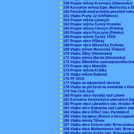
o
158 Prapor města Kremnica (Slovensko
o
159 Korouhve města Eger, Maďarska a 
o
160 Památník maďarského povstání roku
o
161 Vlajka Prahy 22 (Uhříněves)
o
162 Prapor města Litomyšl
o
163 Prapor města Český Krumlov
o
164 Prapor města Cieszyn (Polsko)
o
165 Prapor obce Pszczyna (Polsko)
o
166 Prapor města Český Těšín
o
167 Prapor obce Příbraz
o
168 Prapor obce Městečko Trnávka
o
169 Vlajka města Moravská Třebová
o
170 Vlajka Žiliny (Slovensko)
o
171 Vlajka města Martin (Slovensko)
o
172 Vlajka Žilinského samosprávného kr
o
173 Prapor obce Mokošín
o
174 Prapor města Králíky
o
175 Vlajka města Rajhrad
o
176 PF 2019
o
177 Vlajka na lokomotivě Vectron
o
178 Vlajka na půl žerdi na katedrále v D
o
179 The Civil Jack
o
180 Prapor obce Vysoká nad Labem
o
181 Korouhve historických uherských ž
o
182 Prapor obce Librantice (okr. Hradec 
o
183 Vlajka obce Bukovina nad Labem (ok
o
184 Vlajka obce Dříteč (okr. Pardubice)
o
185 Vlajka Sarajeva (Bosna a Hercegovi
o
186 Vlajka města Tišnov
o
187 Vlajka obce Drásov (okr. Brno-venk
o
188 Vlajka obce Malhostovice (okr. Brno
o
189 Vlajka města Kuřim (okr. Brno-venk