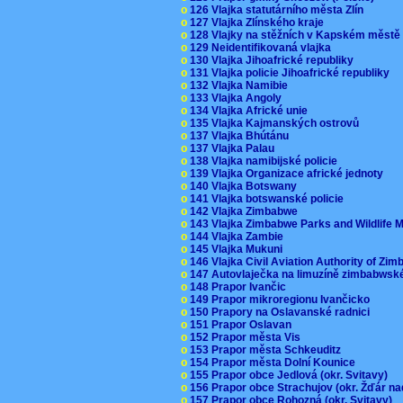
o
126 Vlajka statutárního města Zlín
o
127 Vlajka Zlínského kraje
o
128 Vlajky na stěžních v Kapském měst
o
129 Neidentifikovaná vlajka
o
130 Vlajka Jihoafrické republiky
o
131 Vlajka policie Jihoafrické republiky
o
132 Vlajka Namibie
o
133 Vlajka Angoly
o
134 Vlajka Africké unie
o
135 Vlajka Kajmanských ostrovů
o
137 Vlajka Bhútánu
o
137 Vlajka Palau
o
138 Vlajka namibijské policie
o
139 Vlajka Organizace africké jednoty
o
140 Vlajka Botswany
o
141 Vlajka botswanské policie
o
142 Vlajka Zimbabwe
o
143 Vlajka Zimbabwe Parks and Wildlife
o
144 Vlajka Zambie
o
145 Vlajka Mukuni
o
146 Vlajka Civil Aviation Authority of Z
o
147 Autovlaječka na limuzíně zimbabwsk
o
148 Prapor Ivančic
o
149 Prapor mikroregionu Ivančicko
o
150 Prapory na Oslavanské radnici
o
151 Prapor Oslavan
o
152 Prapor města Vis
o
153 Prapor města Schkeuditz
o
154 Prapor města Dolní Kounice
o
155 Prapor obce Jedlová (okr. Svitavy)
o
156 Prapor obce Strachujov (okr. Žďár n
o
157 Prapor obce Rohozná (okr. Svitavy)