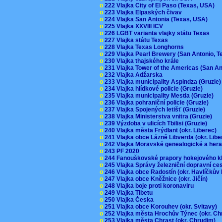
o
222 Vlajka City of El Paso (Texas, USA)
o
223 Vlajka Elpaských čivav
o
224 Vlajka San Antonia (Texas, USA)
o
225 Vlajka XXVIII ICV
o
226 LGBT varianta vlajky státu Texas
o
227 Vlajka státu Texas
o
228 Vlajka Texas Longhorns
o
229 Vlajka Pearl Brewery (San Antonio, 
o
230 Vlajka thajského krále
o
231 Vlajka Tower of the Americas (San A
o
232 Vlajka Adžarska
o
233 Vlajka municipality Aspindza (Gruzie
o
234 Vlajka hlídkové policie (Gruzie)
o
235 Vlajka municipality Mestia (Gruzie)
o
236 Vlajka pohraniční policie (Gruzie)
o
237 Vlajka Spojených letišť (Gruzie)
o
238 Vlajka Ministerstva vnitra (Gruzie)
o
239 Výzdoba v ulicích Tbilisi (Gruzie)
o
240 Vlajka města Frýdlant (okr. Liberec)
o
241 Vlajka obce Lázně Libverda (okr. Lib
o
242 Vlajka Moravské genealogické a hera
o
243 PF 2020
o
244 Fanouškovské prapory hokejového k
o
245 Vlajka Správy železniční dopravní c
o
246 Vlajka obce Radostín (okr. Havlíčkův
o
247 Vlajka obce Kněžnice (okr. Jičín)
o
248 Vlajka boje proti koronaviru
o
249 Vlajka Tibetu
o
250 Vlajka Česka
o
251 Vlajka obce Korouhev (okr. Svitavy)
o
252 Vlajka města Hrochův Týnec (okr. C
o
253 Vlajka města Chrast (okr. Chrudim)