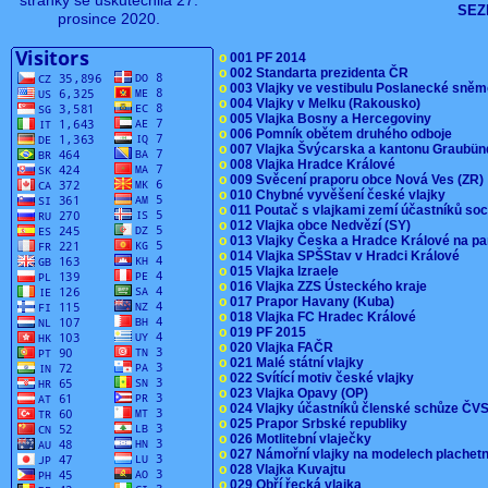
stránky se uskutečnila 27.
SEZ
prosince 2020.
o
001 PF 2014
o
002 Standarta prezidenta ČR
o
003 Vlajky ve vestibulu Poslanecké sn
o
004 Vlajky v Melku (Rakousko)
o
005 Vlajka Bosny a Hercegoviny
o
006 Pomník obětem druhého odboje
o
007 Vlajka Švýcarska a kantonu Graubü
o
008 Vlajka Hradce Králové
o
009 Svěcení praporu obce Nová Ves (ZR
o
010 Chybné vyvěšení české vlajky
o
011 Poutač s vlajkami zemí účastníků s
o
012 Vlajka obce Nedvězí (SY)
o
013 Vlajky Česka a Hradce Králové na pa
o
014 Vlajka SPŠStav v Hradci Králové
o
015 Vlajka Izraele
o
016 Vlajka ZZS Ústeckého kraje
o
017 Prapor Havany (Kuba)
o
018 Vlajka FC Hradec Králové
o
019 PF 2015
o
020 Vlajka FAČR
o
021 Malé státní vlajky
o
022 Svítící motiv české vlajky
o
023 Vlajka Opavy (OP)
o
024 Vlajky účastníků členské schůze Č
o
025 Prapor Srbské republiky
o
026 Motlitební vlaječky
o
027 Námořní vlajky na modelech plachet
o
028 Vlajka Kuvajtu
o
029 Obří řecká vlajka