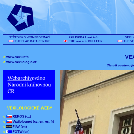
STŘEDISKO VEXI-INFORMACÍ
ZPRAVODAJ vexi.info
VEXIL
THE FLAG DATA CENTRE
THE vexi.info BULLETIN
THE VE
VE
o
www.vexi.info
o
www.vexilologie.cz
(Není-li uvedeno ji
VEXILOLOGICKÉ WEBY
o
REKOS (cz)
o
Vexilolognet (cz, en, es, fr)
o
FIAV (en)
o
FOTW (en)