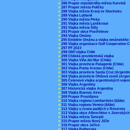
o
286 Prapor statutárního města Karviná
o
287 Prapor města Poličky
o
288 Vlajka města Kranj ve Slovinsku
o
289 Vlajka Lublaně
o
290 Vlajka města Pivka
o
291 Vlajka města Lanškroun
o
292 Vlajka města Štíty
o
293 Prapor obce Postřelmov
o
294 Vlajka Ománu
o
295 Emblém Ománu a vlajka ománského 
o
296 Vlajka organizace Gulf Cooperation
o
297 PF 2023
o
298 Obří vlajka Chile
o
299 Chilská prezidentská vlajka
o
300 Vlajka Viňa del Mar (Chile)
o
301 Vlajka provincie Patagonie (Chile)
o
302 Vlajka Punta Arenas (Chile)
o
303 Vlajka provincie Santa Cruz (Argenti
o
304 Vlajka provincie Ohňová země (Arge
o
305 Čelenová vlajka argentinských vojen
o
306 Vlajka Argentiny
o
307 Historická vlajka Argentiny
o
308 Vlajka Buenos Aires
o
309 Prapor Prostějova
o
310 Vlajka regionu Lombardsko (Itálie)
o
311 Vlajka regionu Veneto (Itálie)
o
312 Vlajky u zvonu padlých v Roveretu
o
313 Vlajka obce Albrechtive v Jizerskýc
o
314 Vlajka města Tanvald
o
315 Prapor města Nový Jičín
o
316 Prapor obce Jeřice
o
317 Vlajka Bulharska