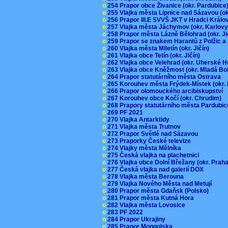
o
254 Prapor obce Živanice (okr. Pardubic
o
255 Vlajka města Lipnice nad Sázavou (o
o
256 Prapor III.E SVVŠ JKT v Hradci Král
o
257 Vlajka města Jáchymov (okr. Karlov
o
258 Prapor města Lázně Bělohrad (okr. J
o
259 Prapor se znakem Harantů z Polžic 
o
260 Vlajka města Miletín (okr. Jičín)
o
261 Vlajka obce Tetín (okr. Jičín)
o
262 Vlajka obce Velehrad (okr. Uherské H
o
263 Vlajka obce Kněžmost (okr. Mladá Bo
o
264 Prapor statutárního města Ostrava
o
265 Korouhev města Frýdek-Místek (okr.
o
266 Prapor olomouckého arcibiskupství
o
267 Korouhev obce Kočí (okr. Chrudim)
o
268 Prapory statutárního města Pardubi
o
269 PF 2021
o
270 Vlajka Antarktidy
o
271 Vlajka města Trutnov
o
272 Prapor Světlé nad Sázavou
o
273 Praporky České televize
o
274 Vlajky města Mělníka
o
275 Česká vlajka na plachetnici
o
276 Vlajka obce Dolní Břežany (okr. Pra
o
277 Česká vlajka nad galerií DOX
o
278 Vlajka města Berouna
o
279 Vlajka Nového Města nad Metují
o
280 Prapor města Gdaňsk (Polsko)
o
281 Prapor města Kutná Hora
o
282 Vlajka města Lovosice
o
283 PF 2022
o
284 Prapor Ukrajiny
o
285 Prapor Mongolska