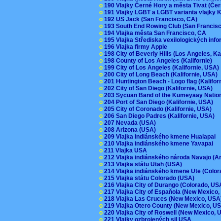
o
190 Vlajky Černé Hory a města Tivat (Če
o
191 Vlajky LGBT a LGBT varianta vlajky K
o
192 US Jack (San Francisco, CA)
o
193 South End Rowing Club (San Francis
o
194 Vlajka města San Francisco, CA
o
195 Vlajka Střediska vexilologických inf
o
196 Vlajka firmy Apple
o
198 City of Beverly Hills (Los Angeles, Ka
o
198 County of Los Angeles (Kalifornie)
o
199 City of Los Angeles (Kalifornie, USA
o
200 City of Long Beach (Kalifornie, USA)
o
201 Huntington Beach - Logo flag (Kalifo
o
202 City of San Diego (Kalifornie, USA)
o
203 Sycuan Band of the Kumeyaay Nation
o
204 Port of San Diego (Kalifornie, USA)
o
205 City of Coronado (Kalifornie, USA)
o
206 San Diego Padres (Kalifornie, USA)
o
207 Nevada (USA)
o
208 Arizona (USA)
o
209 Vlajka indiánského kmene Hualapai
o
210 Vlajka indiánského kmene Yavapai
o
211 Vlajka USA
o
212 Vlajka indiánského národa Navajo (A
o
213 Vlajka státu Utah (USA)
o
214 Vlajka indiánského kmene Ute (Colo
o
215 Vlajka státu Colorado (USA)
o
216 Vlajka City of Durango (Colorado, U
o
217 Vlajka City of Espaňola (New Mexico
o
218 Vlajka Las Cruces (New Mexico, US
o
219 Vlajka Otero County (New Mexico, 
o
220 Vlajka City of Roswell (New Mexico,
o
221 Vlajky ozbrojených sil USA