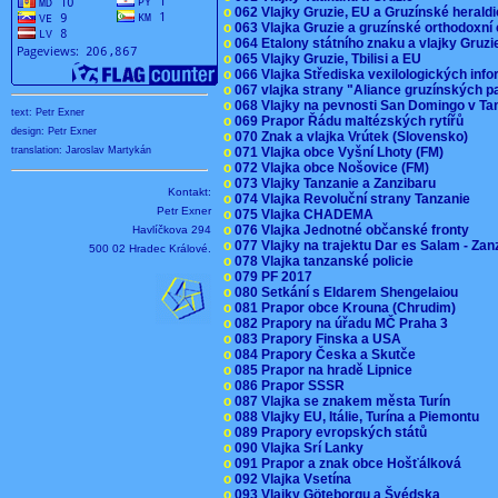
o
062 Vlajky Gruzie, EU a Gruzínské herald
o
063 Vlajka Gruzie a gruzínské orthodoxní
o
064 Etalony státního znaku a vlajky Gruz
o
065 Vlajky Gruzie, Tbilisi a EU
o
066 Vlajka Střediska vexilologických inf
o
067 vlajka strany "Aliance gruzínských p
o
068 Vlajky na pevnosti San Domingo v Ta
text: Petr Exner
o
069 Prapor Řádu maltézských rytířů
design: Petr Exner
o
070 Znak a vlajka Vrútek (Slovensko)
o
071 Vlajka obce Vyšní Lhoty (FM)
translation: Jaroslav Martykán
o
072 Vlajka obce Nošovice (FM)
o
073 Vlajky Tanzanie a Zanzibaru
Kontakt:
o
074 Vlajka Revoluční strany Tanzanie
Petr Exner
o
075 Vlajka CHADEMA
o
076 Vlajka Jednotné občanské fronty
Havlíčkova 294
o
077 Vlajky na trajektu Dar es Salam - Za
500 02 Hradec Králové.
o
078 Vlajka tanzanské policie
o
079 PF 2017
o
080 Setkání s Eldarem Shengelaiou
o
081 Prapor obce Krouna (Chrudim)
o
082 Prapory na úřadu MČ Praha 3
o
083 Prapory Finska a USA
o
084 Prapory Česka a Skutče
o
085 Prapor na hradě Lipnice
o
086 Prapor SSSR
o
087 Vlajka se znakem města Turín
o
088 Vlajky EU, Itálie, Turína a Piemontu
o
089 Prapory evropských států
o
090 Vlajka Srí Lanky
o
091 Prapor a znak obce Hošťálková
o
092 Vlajka Vsetína
o
093 Vlajky Göteborgu a Švédska