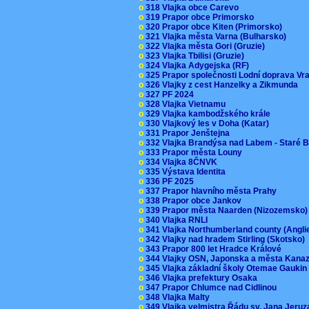
o
318 Vlajka obce Carevo
o
319 Prapor obce Primorsko
o
320 Prapor obce Kiten (Primorsko)
o
321 Vlajka města Varna (Bulharsko)
o
322 Vlajka města Gori (Gruzie)
o
323 Vlajka Tbilisi (Gruzie)
o
324 Vlajka Adygejska (RF)
o
325 Prapor společnosti Lodní doprava V
o
326 Vlajky z cest Hanzelky a Zikmunda
o
327 PF 2024
o
328 Vlajka Vietnamu
o
329 Vlajka kambodžského krále
o
330 Vlajkový les v Doha (Katar)
o
331 Prapor Jenštejna
o
332 Vlajka Brandýsa nad Labem - Staré 
o
333 Prapor města Louny
o
334 Vlajka 8ČNVK
o
335 Výstava Identita
o
336 PF 2025
o
337 Prapor hlavního města Prahy
o
338 Prapor obce Jankov
o
339 Prapor města Naarden (Nizozemsko
o
340 Vlajka RNLI
o
341 Vlajka Northumberland county (Angl
o
342 Vlajky nad hradem Stirling (Skotsko)
o
343 Prapor 800 let Hradce Králové
o
344 Vlajky OSN, Japonska a města Kan
o
345 Vlajka základní školy Otemae Gauki
o
346 Vlajka prefektury Osaka
o
347 Prapor Chlumce nad Cidlinou
o
348 Vlajka Malty
o
349 Vlajka velmistra Řádu sv. Jana Jer