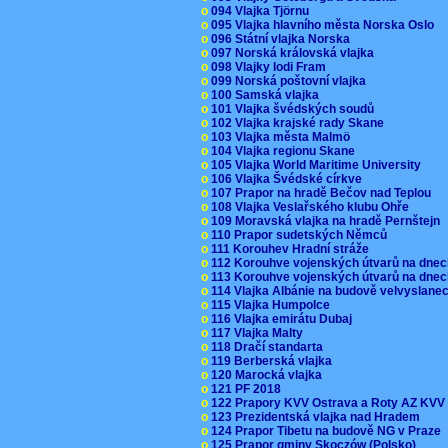
o
094 Vlajka Tjörnu
o
095 Vlajka hlavního města Norska Oslo
o
096 Státní vlajka Norska
o
097 Norská královská vlajka
o
098 Vlajky lodi Fram
o
099 Norská poštovní vlajka
o
100 Samská vlajka
o
101 Vlajka švédských soudů
o
102 Vlajka krajské rady Skane
o
103 Vlajka města Malmö
o
104 Vlajka regionu Skane
o
105 Vlajka World Maritime University
o
106 Vlajka Švédské církve
o
107 Prapor na hradě Bečov nad Teplou
o
108 Vlajka Veslařského klubu Ohře
o
109 Moravská vlajka na hradě Pernštejn
o
110 Prapor sudetských Němců
o
111 Korouhev Hradní stráže
o
112 Korouhve vojenských útvarů na dne
o
113 Korouhve vojenských útvarů na dne
o
114 Vlajka Albánie na budově velvyslane
o
115 Vlajka Humpolce
o
116 Vlajka emirátu Dubaj
o
117 Vlajka Malty
o
118 Dračí standarta
o
119 Berberská vlajka
o
120 Marocká vlajka
o
121 PF 2018
o
122 Prapory KVV Ostrava a Roty AZ KV
o
123 Prezidentská vlajka nad Hradem
o
124 Prapor Tibetu na budově NG v Praze
o
125 Prapor gminy Skoczów (Polsko)