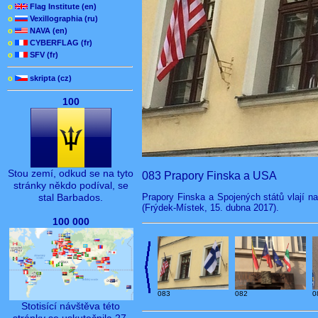
o
Flag Institute (en)
o
Vexillographia (ru)
o
NAVA (en)
o
CYBERFLAG (fr)
o
SFV (fr)
o
skripta (cz)
100
Stou zemí, odkud se na tyto
083 Prapory Finska a USA
stránky někdo podíval, se
Prapory Finska a Spojených států vlají 
stal Barbados.
(Frýdek-Místek, 15. dubna 2017).
100 000
083
082
0
Stotisící návštěva této