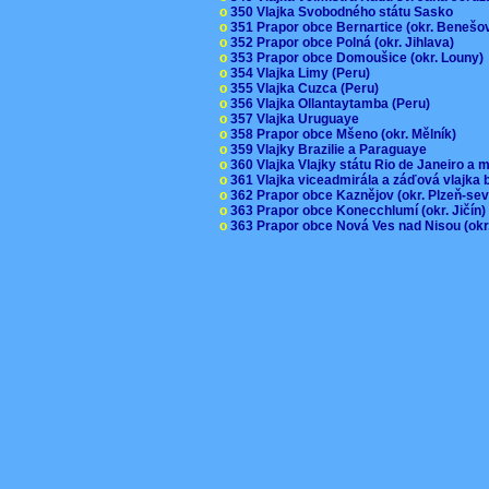
o
350 Vlajka Svobodného státu Sasko
o
351 Prapor obce Bernartice (okr. Beneš
o
352 Prapor obce Polná (okr. Jihlava)
o
353 Prapor obce Domoušice (okr. Louny
o
354 Vlajka Limy (Peru)
o
355 Vlajka Cuzca (Peru)
o
356 Vlajka Ollantaytamba (Peru)
o
357 Vlajka Uruguaye
o
358 Prapor obce Mšeno (okr. Mělník)
o
359 Vlajky Brazilie a Paraguaye
o
360 Vlajka Vlajky státu Rio de Janeiro a 
o
361 Vlajka viceadmirála a záďová vlajka
o
362 Prapor obce Kaznějov (okr. Plzeň-se
o
363 Prapor obce Konecchlumí (okr. Jičín
o
363 Prapor obce Nová Ves nad Nisou (okr