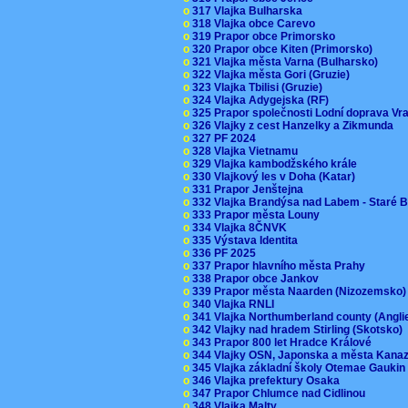
o
317 Vlajka Bulharska
o
318 Vlajka obce Carevo
o
319 Prapor obce Primorsko
o
320 Prapor obce Kiten (Primorsko)
o
321 Vlajka města Varna (Bulharsko)
o
322 Vlajka města Gori (Gruzie)
o
323 Vlajka Tbilisi (Gruzie)
o
324 Vlajka Adygejska (RF)
o
325 Prapor společnosti Lodní doprava V
o
326 Vlajky z cest Hanzelky a Zikmunda
o
327 PF 2024
o
328 Vlajka Vietnamu
o
329 Vlajka kambodžského krále
o
330 Vlajkový les v Doha (Katar)
o
331 Prapor Jenštejna
o
332 Vlajka Brandýsa nad Labem - Staré 
o
333 Prapor města Louny
o
334 Vlajka 8ČNVK
o
335 Výstava Identita
o
336 PF 2025
o
337 Prapor hlavního města Prahy
o
338 Prapor obce Jankov
o
339 Prapor města Naarden (Nizozemsko
o
340 Vlajka RNLI
o
341 Vlajka Northumberland county (Angl
o
342 Vlajky nad hradem Stirling (Skotsko)
o
343 Prapor 800 let Hradce Králové
o
344 Vlajky OSN, Japonska a města Kan
o
345 Vlajka základní školy Otemae Gauki
o
346 Vlajka prefektury Osaka
o
347 Prapor Chlumce nad Cidlinou
o
348 Vlajka Malty