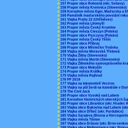
o
157 Prapor obce Rohozná (okr. Svitavy)
o
158 Prapor města Kremnica (Slovensko
o
159 Korouhve města Eger, Maďarska a 
o
160 Památník maďarského povstání roku
o
161 Vlajka Prahy 22 (Uhříněves)
o
162 Prapor města Litomyšl
o
163 Prapor města Český Krumlov
o
164 Prapor města Cieszyn (Polsko)
o
165 Prapor obce Pszczyna (Polsko)
o
166 Prapor města Český Těšín
o
167 Prapor obce Příbraz
o
168 Prapor obce Městečko Trnávka
o
169 Vlajka města Moravská Třebová
o
170 Vlajka Žiliny (Slovensko)
o
171 Vlajka města Martin (Slovensko)
o
172 Vlajka Žilinského samosprávného kr
o
173 Prapor obce Mokošín
o
174 Prapor města Králíky
o
175 Vlajka města Rajhrad
o
176 PF 2019
o
177 Vlajka na lokomotivě Vectron
o
178 Vlajka na půl žerdi na katedrále v D
o
179 The Civil Jack
o
180 Prapor obce Vysoká nad Labem
o
181 Korouhve historických uherských ž
o
182 Prapor obce Librantice (okr. Hradec 
o
183 Vlajka obce Bukovina nad Labem (ok
o
184 Vlajka obce Dříteč (okr. Pardubice)
o
185 Vlajka Sarajeva (Bosna a Hercegovi
o
186 Vlajka města Tišnov
o
187 Vlajka obce Drásov (okr. Brno-venk
o
188 Vlajka obce Malhostovice (okr. Brno