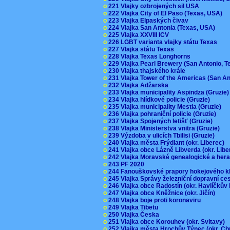
o
221 Vlajky ozbrojených sil USA
o
222 Vlajka City of El Paso (Texas, USA)
o
223 Vlajka Elpaských čivav
o
224 Vlajka San Antonia (Texas, USA)
o
225 Vlajka XXVIII ICV
o
226 LGBT varianta vlajky státu Texas
o
227 Vlajka státu Texas
o
228 Vlajka Texas Longhorns
o
229 Vlajka Pearl Brewery (San Antonio, 
o
230 Vlajka thajského krále
o
231 Vlajka Tower of the Americas (San A
o
232 Vlajka Adžarska
o
233 Vlajka municipality Aspindza (Gruzie
o
234 Vlajka hlídkové policie (Gruzie)
o
235 Vlajka municipality Mestia (Gruzie)
o
236 Vlajka pohraniční policie (Gruzie)
o
237 Vlajka Spojených letišť (Gruzie)
o
238 Vlajka Ministerstva vnitra (Gruzie)
o
239 Výzdoba v ulicích Tbilisi (Gruzie)
o
240 Vlajka města Frýdlant (okr. Liberec)
o
241 Vlajka obce Lázně Libverda (okr. Lib
o
242 Vlajka Moravské genealogické a hera
o
243 PF 2020
o
244 Fanouškovské prapory hokejového k
o
245 Vlajka Správy železniční dopravní c
o
246 Vlajka obce Radostín (okr. Havlíčkův
o
247 Vlajka obce Kněžnice (okr. Jičín)
o
248 Vlajka boje proti koronaviru
o
249 Vlajka Tibetu
o
250 Vlajka Česka
o
251 Vlajka obce Korouhev (okr. Svitavy)
o
252 Vlajka města Hrochův Týnec (okr. C