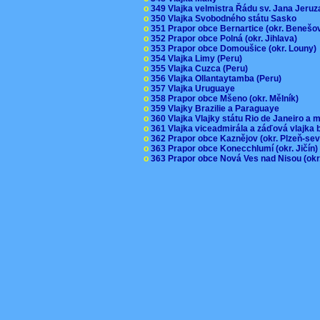
o
349 Vlajka velmistra Řádu sv. Jana Jer
o
350 Vlajka Svobodného státu Sasko
o
351 Prapor obce Bernartice (okr. Beneš
o
352 Prapor obce Polná (okr. Jihlava)
o
353 Prapor obce Domoušice (okr. Louny
o
354 Vlajka Limy (Peru)
o
355 Vlajka Cuzca (Peru)
o
356 Vlajka Ollantaytamba (Peru)
o
357 Vlajka Uruguaye
o
358 Prapor obce Mšeno (okr. Mělník)
o
359 Vlajky Brazilie a Paraguaye
o
360 Vlajka Vlajky státu Rio de Janeiro a 
o
361 Vlajka viceadmirála a záďová vlajka
o
362 Prapor obce Kaznějov (okr. Plzeň-se
o
363 Prapor obce Konecchlumí (okr. Jičín
o
363 Prapor obce Nová Ves nad Nisou (okr