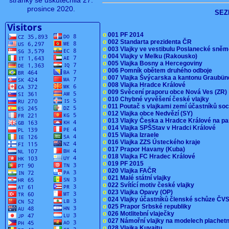
stránky se uskutečnila 27.
prosince 2020.
SEZ
o
001 PF 2014
o
002 Standarta prezidenta ČR
o
003 Vlajky ve vestibulu Poslanecké sn
o
004 Vlajky v Melku (Rakousko)
o
005 Vlajka Bosny a Hercegoviny
o
006 Pomník obětem druhého odboje
o
007 Vlajka Švýcarska a kantonu Graubü
o
008 Vlajka Hradce Králové
o
009 Svěcení praporu obce Nová Ves (ZR
o
010 Chybné vyvěšení české vlajky
o
011 Poutač s vlajkami zemí účastníků s
o
012 Vlajka obce Nedvězí (SY)
o
013 Vlajky Česka a Hradce Králové na pa
o
014 Vlajka SPŠStav v Hradci Králové
o
015 Vlajka Izraele
o
016 Vlajka ZZS Ústeckého kraje
o
017 Prapor Havany (Kuba)
o
018 Vlajka FC Hradec Králové
o
019 PF 2015
o
020 Vlajka FAČR
o
021 Malé státní vlajky
o
022 Svítící motiv české vlajky
o
023 Vlajka Opavy (OP)
o
024 Vlajky účastníků členské schůze Č
o
025 Prapor Srbské republiky
o
026 Motlitební vlaječky
o
027 Námořní vlajky na modelech plachet
o
028 Vlajka Kuvajtu