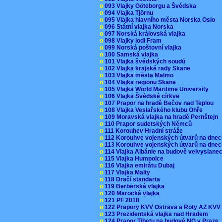
o
093 Vlajky Göteborgu a Švédska
o
094 Vlajka Tjörnu
o
095 Vlajka hlavního města Norska Oslo
o
096 Státní vlajka Norska
o
097 Norská královská vlajka
o
098 Vlajky lodi Fram
o
099 Norská poštovní vlajka
o
100 Samská vlajka
o
101 Vlajka švédských soudů
o
102 Vlajka krajské rady Skane
o
103 Vlajka města Malmö
o
104 Vlajka regionu Skane
o
105 Vlajka World Maritime University
o
106 Vlajka Švédské církve
o
107 Prapor na hradě Bečov nad Teplou
o
108 Vlajka Veslařského klubu Ohře
o
109 Moravská vlajka na hradě Pernštejn
o
110 Prapor sudetských Němců
o
111 Korouhev Hradní stráže
o
112 Korouhve vojenských útvarů na dne
o
113 Korouhve vojenských útvarů na dne
o
114 Vlajka Albánie na budově velvyslane
o
115 Vlajka Humpolce
o
116 Vlajka emirátu Dubaj
o
117 Vlajka Malty
o
118 Dračí standarta
o
119 Berberská vlajka
o
120 Marocká vlajka
o
121 PF 2018
o
122 Prapory KVV Ostrava a Roty AZ KV
o
123 Prezidentská vlajka nad Hradem
o
124 Prapor Tibetu na budově NG v Praze