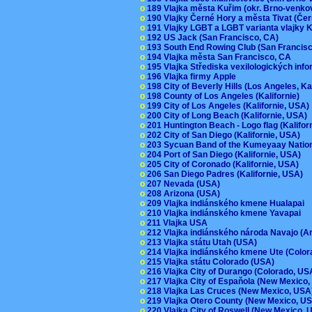
o
189 Vlajka města Kuřim (okr. Brno-venk
o
190 Vlajky Černé Hory a města Tivat (Če
o
191 Vlajky LGBT a LGBT varianta vlajky K
o
192 US Jack (San Francisco, CA)
o
193 South End Rowing Club (San Francis
o
194 Vlajka města San Francisco, CA
o
195 Vlajka Střediska vexilologických inf
o
196 Vlajka firmy Apple
o
198 City of Beverly Hills (Los Angeles, Ka
o
198 County of Los Angeles (Kalifornie)
o
199 City of Los Angeles (Kalifornie, USA
o
200 City of Long Beach (Kalifornie, USA)
o
201 Huntington Beach - Logo flag (Kalifo
o
202 City of San Diego (Kalifornie, USA)
o
203 Sycuan Band of the Kumeyaay Nation
o
204 Port of San Diego (Kalifornie, USA)
o
205 City of Coronado (Kalifornie, USA)
o
206 San Diego Padres (Kalifornie, USA)
o
207 Nevada (USA)
o
208 Arizona (USA)
o
209 Vlajka indiánského kmene Hualapai
o
210 Vlajka indiánského kmene Yavapai
o
211 Vlajka USA
o
212 Vlajka indiánského národa Navajo (A
o
213 Vlajka státu Utah (USA)
o
214 Vlajka indiánského kmene Ute (Colo
o
215 Vlajka státu Colorado (USA)
o
216 Vlajka City of Durango (Colorado, U
o
217 Vlajka City of Espaňola (New Mexico
o
218 Vlajka Las Cruces (New Mexico, US
o
219 Vlajka Otero County (New Mexico, 
o
220 Vlajka City of Roswell (New Mexico,