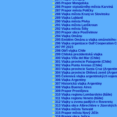
o
285 Prapor Mongolska
o
286 Prapor statutárního města Karviná
o
287 Prapor města Poličky
o
288 Vlajka města Kranj ve Slovinsku
o
289 Vlajka Lublaně
o
290 Vlajka města Pivka
o
291 Vlajka města Lanškroun
o
292 Vlajka města Štíty
o
293 Prapor obce Postřelmov
o
294 Vlajka Ománu
o
295 Emblém Ománu a vlajka ománského 
o
296 Vlajka organizace Gulf Cooperation
o
297 PF 2023
o
298 Obří vlajka Chile
o
299 Chilská prezidentská vlajka
o
300 Vlajka Viňa del Mar (Chile)
o
301 Vlajka provincie Patagonie (Chile)
o
302 Vlajka Punta Arenas (Chile)
o
303 Vlajka provincie Santa Cruz (Argenti
o
304 Vlajka provincie Ohňová země (Arge
o
305 Čelenová vlajka argentinských vojen
o
306 Vlajka Argentiny
o
307 Historická vlajka Argentiny
o
308 Vlajka Buenos Aires
o
309 Prapor Prostějova
o
310 Vlajka regionu Lombardsko (Itálie)
o
311 Vlajka regionu Veneto (Itálie)
o
312 Vlajky u zvonu padlých v Roveretu
o
313 Vlajka obce Albrechtive v Jizerskýc
o
314 Vlajka města Tanvald
o
315 Prapor města Nový Jičín
o
316 Prapor obce Jeřice