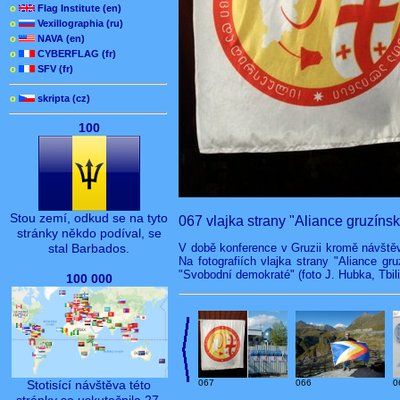
o
Flag Institute (en)
o
Vexillographia (ru)
o
NAVA (en)
o
CYBERFLAG (fr)
o
SFV (fr)
o
skripta (cz)
100
Stou zemí, odkud se na tyto
067 vlajka strany "Aliance gruzínsk
stránky někdo podíval, se
V době konference v Gruzii kromě návště
stal Barbados.
Na fotografiích vlajka strany "Aliance gr
"Svobodní demokraté" (foto J. Hubka, Tbilis
100 000
Stotisící návštěva této
067
066
0