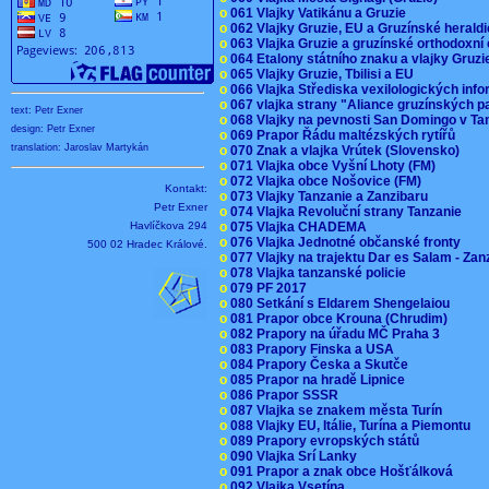
o
061 Vlajky Vatikánu a Gruzie
o
062 Vlajky Gruzie, EU a Gruzínské herald
o
063 Vlajka Gruzie a gruzínské orthodoxní
o
064 Etalony státního znaku a vlajky Gruz
o
065 Vlajky Gruzie, Tbilisi a EU
o
066 Vlajka Střediska vexilologických inf
o
067 vlajka strany "Aliance gruzínských p
text: Petr Exner
o
068 Vlajky na pevnosti San Domingo v Ta
design: Petr Exner
o
069 Prapor Řádu maltézských rytířů
translation: Jaroslav Martykán
o
070 Znak a vlajka Vrútek (Slovensko)
o
071 Vlajka obce Vyšní Lhoty (FM)
o
072 Vlajka obce Nošovice (FM)
Kontakt:
o
073 Vlajky Tanzanie a Zanzibaru
Petr Exner
o
074 Vlajka Revoluční strany Tanzanie
Havlíčkova 294
o
075 Vlajka CHADEMA
o
076 Vlajka Jednotné občanské fronty
500 02 Hradec Králové.
o
077 Vlajky na trajektu Dar es Salam - Za
o
078 Vlajka tanzanské policie
o
079 PF 2017
o
080 Setkání s Eldarem Shengelaiou
o
081 Prapor obce Krouna (Chrudim)
o
082 Prapory na úřadu MČ Praha 3
o
083 Prapory Finska a USA
o
084 Prapory Česka a Skutče
o
085 Prapor na hradě Lipnice
o
086 Prapor SSSR
o
087 Vlajka se znakem města Turín
o
088 Vlajky EU, Itálie, Turína a Piemontu
o
089 Prapory evropských států
o
090 Vlajka Srí Lanky
o
091 Prapor a znak obce Hošťálková
o
092 Vlajka Vsetína