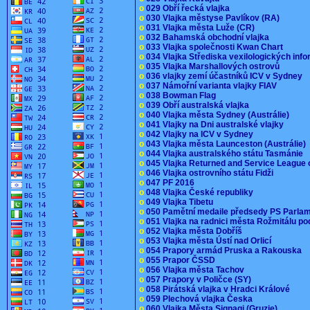
o
029 Obří řecká vlajka
o
030 Vlajka městyse Pavlíkov (RA)
o
031 Vlajka města Luže (CR)
o
032 Bahamská obchodní vlajka
o
033 Vlajka společnosti Kwan Chart
o
034 Vlajka Střediska vexilologických inf
o
035 Vlajka Marshallových ostrovů
o
036 vlajky zemí účastníků ICV v Sydney
o
037 Námořní varianta vlajky FIAV
o
038 Bowman Flag
o
039 Obří australská vlajka
o
040 Vlajka města Sydney (Austrálie)
o
041 Vlajky na Dni australské vlajky
o
042 Vlajky na ICV v Sydney
o
043 Vlajka města Launceston (Austrálie)
o
044 Vlajka australského státu Tasmánie
o
045 Vlajka Returned and Service League 
o
046 Vlajka ostrovního státu Fidži
o
047 PF 2016
o
048 Vlajka České republiky
o
049 Vlajka Tibetu
o
050 Pamětní medaile předsedy PS Parla
o
051 Vlajka na radnici města Rožmitálu 
o
052 Vlajka města Dobříš
o
053 Vlajka města Ústí nad Orlicí
o
054 Prapory armád Pruska a Rakouska
o
055 Prapor ČSSD
o
056 Vlajka města Tachov
o
057 Prapory v Poličce (SY)
o
058 Pirátská vlajka v Hradci Králové
o
059 Plechová vlajka Česka
o
060 Vlajka Města Signagi (Gruzie)