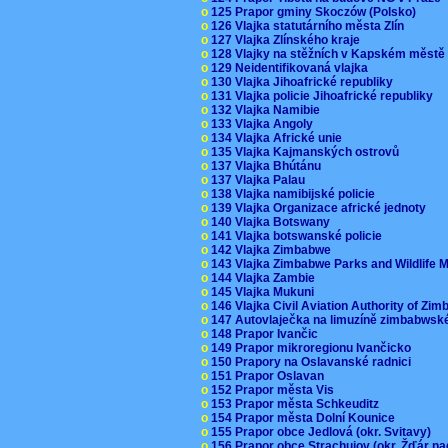
o
125 Prapor gminy Skoczów (Polsko)
o
126 Vlajka statutárního města Zlín
o
127 Vlajka Zlínského kraje
o
128 Vlajky na stěžních v Kapském měst
o
129 Neidentifikovaná vlajka
o
130 Vlajka Jihoafrické republiky
o
131 Vlajka policie Jihoafrické republiky
o
132 Vlajka Namibie
o
133 Vlajka Angoly
o
134 Vlajka Africké unie
o
135 Vlajka Kajmanských ostrovů
o
137 Vlajka Bhútánu
o
137 Vlajka Palau
o
138 Vlajka namibijské policie
o
139 Vlajka Organizace africké jednoty
o
140 Vlajka Botswany
o
141 Vlajka botswanské policie
o
142 Vlajka Zimbabwe
o
143 Vlajka Zimbabwe Parks and Wildlife
o
144 Vlajka Zambie
o
145 Vlajka Mukuni
o
146 Vlajka Civil Aviation Authority of Z
o
147 Autovlaječka na limuzíně zimbabwsk
o
148 Prapor Ivančic
o
149 Prapor mikroregionu Ivančicko
o
150 Prapory na Oslavanské radnici
o
151 Prapor Oslavan
o
152 Prapor města Vis
o
153 Prapor města Schkeuditz
o
154 Prapor města Dolní Kounice
o
155 Prapor obce Jedlová (okr. Svitavy)
o
156 Prapor obce Strachujov (okr. Žďár n