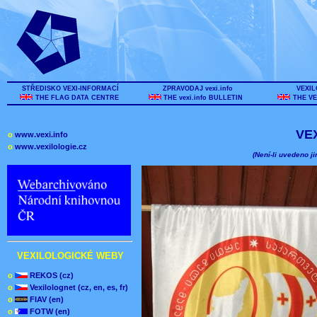
STŘEDISKO VEXI-INFORMACÍ
ZPRAVODAJ vexi.info
VEXIL
THE FLAG DATA CENTRE
THE vexi.info BULLETIN
THE VE
VE
o
www.vexi.info
o
www.vexilologie.cz
(Není-li uvedeno ji
VEXILOLOGICKÉ WEBY
o
REKOS (cz)
o
Vexilolognet (cz, en, es, fr)
o
FIAV (en)
o
FOTW (en)