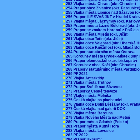
o
253 Vlajka města Chrast (okr. Chrudim)
o
254 Prapor obce Živanice (okr. Pardubic
o
255 Vlajka města Lipnice nad Sázavou (o
o
256 Prapor III.E SVVŠ JKT v Hradci Král
o
257 Vlajka města Jáchymov (okr. Karlov
o
258 Prapor města Lázně Bělohrad (okr. J
o
259 Prapor se znakem Harantů z Polžic 
o
260 Vlajka města Miletín (okr. Jičín)
o
261 Vlajka obce Tetín (okr. Jičín)
o
262 Vlajka obce Velehrad (okr. Uherské H
o
263 Vlajka obce Kněžmost (okr. Mladá Bo
o
264 Prapor statutárního města Ostrava
o
265 Korouhev města Frýdek-Místek (okr.
o
266 Prapor olomouckého arcibiskupství
o
267 Korouhev obce Kočí (okr. Chrudim)
o
268 Prapory statutárního města Pardubi
o
269 PF 2021
o
270 Vlajka Antarktidy
o
271 Vlajka města Trutnov
o
272 Prapor Světlé nad Sázavou
o
273 Praporky České televize
o
274 Vlajky města Mělníka
o
275 Česká vlajka na plachetnici
o
276 Vlajka obce Dolní Břežany (okr. Pra
o
277 Česká vlajka nad galerií DOX
o
278 Vlajka města Berouna
o
279 Vlajka Nového Města nad Metují
o
280 Prapor města Gdaňsk (Polsko)
o
281 Prapor města Kutná Hora
o
282 Vlajka města Lovosice
o
283 PF 2022
o
284 Prapor Ukrajiny