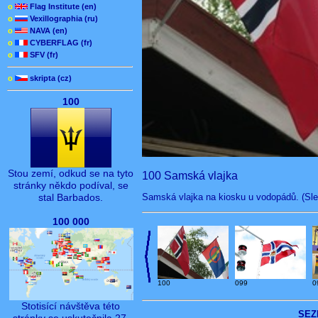
o
Flag Institute (en)
o
Vexillographia (ru)
o
NAVA (en)
o
CYBERFLAG (fr)
o
SFV (fr)
o
skripta (cz)
100
Stou zemí, odkud se na tyto
100 Samská vlajka
stránky někdo podíval, se
Samská vlajka na kiosku u vodopádů. (Sle
stal Barbados.
100 000
100
0
099
Stotisící návštěva této
SEZ