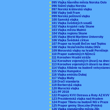
o
095 Vlajka hlavního města Norska Oslo
o
096 Státní vlajka Norska
o
097 Norská královská vlajka
o
098 Vlajky lodi Fram
o
099 Norská poštovní vlajka
o
100 Samská vlajka
o
101 Vlajka švédských soudů
o
102 Vlajka krajské rady Skane
o
103 Vlajka města Malmö
o
104 Vlajka regionu Skane
o
105 Vlajka World Maritime University
o
106 Vlajka Švédské církve
o
107 Prapor na hradě Bečov nad Teplou
o
108 Vlajka Veslařského klubu Ohře
o
109 Moravská vlajka na hradě Pernštejn
o
110 Prapor sudetských Němců
o
111 Korouhev Hradní stráže
o
112 Korouhve vojenských útvarů na dne
o
113 Korouhve vojenských útvarů na dne
o
114 Vlajka Albánie na budově velvyslane
o
115 Vlajka Humpolce
o
116 Vlajka emirátu Dubaj
o
117 Vlajka Malty
o
118 Dračí standarta
o
119 Berberská vlajka
o
120 Marocká vlajka
o
121 PF 2018
o
122 Prapory KVV Ostrava a Roty AZ KV
o
123 Prezidentská vlajka nad Hradem
o
124 Prapor Tibetu na budově NG v Praze
o
125 Prapor gminy Skoczów (Polsko)
o
126 Vlajka statutárního města Zlín