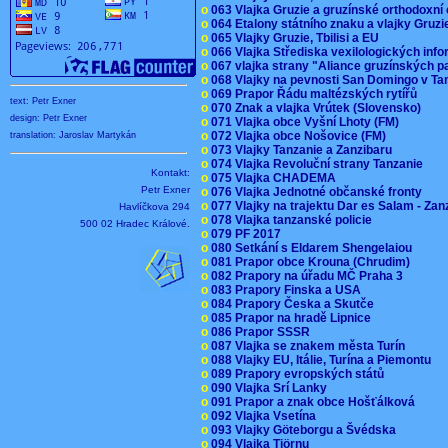
o
063 Vlajka Gruzie a gruzínské orthodoxní
o
064 Etalony státního znaku a vlajky Gruz
o
065 Vlajky Gruzie, Tbilisi a EU
o
066 Vlajka Střediska vexilologických inf
o
067 vlajka strany "Aliance gruzínských p
o
068 Vlajky na pevnosti San Domingo v Ta
o
069 Prapor Řádu maltézských rytířů
text: Petr Exner
o
070 Znak a vlajka Vrútek (Slovensko)
design: Petr Exner
o
071 Vlajka obce Vyšní Lhoty (FM)
o
072 Vlajka obce Nošovice (FM)
translation: Jaroslav Martykán
o
073 Vlajky Tanzanie a Zanzibaru
o
074 Vlajka Revoluční strany Tanzanie
Kontakt:
o
075 Vlajka CHADEMA
Petr Exner
o
076 Vlajka Jednotné občanské fronty
o
077 Vlajky na trajektu Dar es Salam - Za
Havlíčkova 294
o
078 Vlajka tanzanské policie
500 02 Hradec Králové.
o
079 PF 2017
o
080 Setkání s Eldarem Shengelaiou
o
081 Prapor obce Krouna (Chrudim)
o
082 Prapory na úřadu MČ Praha 3
o
083 Prapory Finska a USA
o
084 Prapory Česka a Skutče
o
085 Prapor na hradě Lipnice
o
086 Prapor SSSR
o
087 Vlajka se znakem města Turín
o
088 Vlajky EU, Itálie, Turína a Piemontu
o
089 Prapory evropských států
o
090 Vlajka Srí Lanky
o
091 Prapor a znak obce Hošťálková
o
092 Vlajka Vsetína
o
093 Vlajky Göteborgu a Švédska
o
094 Vlajka Tjörnu