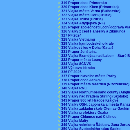
o
319 Prapor obce Primorsko
o
320 Prapor obce Kiten (Primorsko)
o
321 Vlajka města Varna (Bulharsko)
o
322 Vlajka města Gori (Gruzie)
o
323 Vlajka Tbilisi (Gruzie)
o
324 Vlajka Adygejska (RF)
o
325 Prapor společnosti Lodní doprava V
o
326 Vlajky z cest Hanzelky a Zikmunda
o
327 PF 2024
o
328 Vlajka Vietnamu
o
329 Vlajka kambodžského krále
o
330 Vlajkový les v Doha (Katar)
o
331 Prapor Jenštejna
o
332 Vlajka Brandýsa nad Labem - Staré 
o
333 Prapor města Louny
o
334 Vlajka 8ČNVK
o
335 Výstava Identita
o
336 PF 2025
o
337 Prapor hlavního města Prahy
o
338 Prapor obce Jankov
o
339 Prapor města Naarden (Nizozemsko
o
340 Vlajka RNLI
o
341 Vlajka Northumberland county (Angl
o
342 Vlajky nad hradem Stirling (Skotsko)
o
343 Prapor 800 let Hradce Králové
o
344 Vlajky OSN, Japonska a města Kan
o
345 Vlajka základní školy Otemae Gauki
o
346 Vlajka prefektury Osaka
o
347 Prapor Chlumce nad Cidlinou
o
348 Vlajka Malty
o
349 Vlajka velmistra Řádu sv. Jana Jer
o
350 Vlajka Svobodného státu Sasko