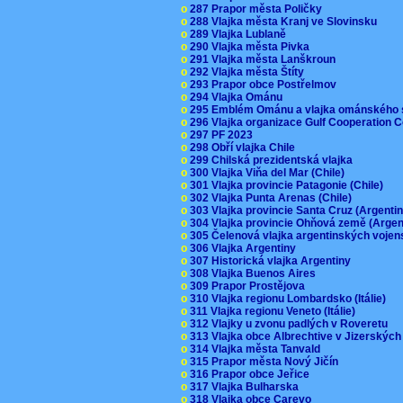
o
287 Prapor města Poličky
o
288 Vlajka města Kranj ve Slovinsku
o
289 Vlajka Lublaně
o
290 Vlajka města Pivka
o
291 Vlajka města Lanškroun
o
292 Vlajka města Štíty
o
293 Prapor obce Postřelmov
o
294 Vlajka Ománu
o
295 Emblém Ománu a vlajka ománského 
o
296 Vlajka organizace Gulf Cooperation
o
297 PF 2023
o
298 Obří vlajka Chile
o
299 Chilská prezidentská vlajka
o
300 Vlajka Viňa del Mar (Chile)
o
301 Vlajka provincie Patagonie (Chile)
o
302 Vlajka Punta Arenas (Chile)
o
303 Vlajka provincie Santa Cruz (Argenti
o
304 Vlajka provincie Ohňová země (Arge
o
305 Čelenová vlajka argentinských vojen
o
306 Vlajka Argentiny
o
307 Historická vlajka Argentiny
o
308 Vlajka Buenos Aires
o
309 Prapor Prostějova
o
310 Vlajka regionu Lombardsko (Itálie)
o
311 Vlajka regionu Veneto (Itálie)
o
312 Vlajky u zvonu padlých v Roveretu
o
313 Vlajka obce Albrechtive v Jizerskýc
o
314 Vlajka města Tanvald
o
315 Prapor města Nový Jičín
o
316 Prapor obce Jeřice
o
317 Vlajka Bulharska
o
318 Vlajka obce Carevo