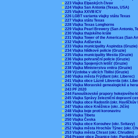
o
223 Vlajka Elpaských čivav
o
224 Vlajka San Antonia (Texas, USA)
o
225 Vlajka XXVIII ICV
o
226 LGBT varianta vlajky státu Texas
o
227 Vlajka státu Texas
o
228 Vlajka Texas Longhorns
o
229 Vlajka Pearl Brewery (San Antonio, 
o
230 Vlajka thajského krále
o
231 Vlajka Tower of the Americas (San A
o
232 Vlajka Adžarska
o
233 Vlajka municipality Aspindza (Gruzie
o
234 Vlajka hlídkové policie (Gruzie)
o
235 Vlajka municipality Mestia (Gruzie)
o
236 Vlajka pohraniční policie (Gruzie)
o
237 Vlajka Spojených letišť (Gruzie)
o
238 Vlajka Ministerstva vnitra (Gruzie)
o
239 Výzdoba v ulicích Tbilisi (Gruzie)
o
240 Vlajka města Frýdlant (okr. Liberec)
o
241 Vlajka obce Lázně Libverda (okr. Lib
o
242 Vlajka Moravské genealogické a hera
o
243 PF 2020
o
244 Fanouškovské prapory hokejového k
o
245 Vlajka Správy železniční dopravní c
o
246 Vlajka obce Radostín (okr. Havlíčkův
o
247 Vlajka obce Kněžnice (okr. Jičín)
o
248 Vlajka boje proti koronaviru
o
249 Vlajka Tibetu
o
250 Vlajka Česka
o
251 Vlajka obce Korouhev (okr. Svitavy)
o
252 Vlajka města Hrochův Týnec (okr. C
o
253 Vlajka města Chrast (okr. Chrudim)
o
254 Prapor obce Živanice (okr. Pardubic