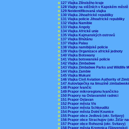
o
127 Vlajka Zlínského kraje
o
128 Vlajky na stěžních v Kapském měst
o
129 Neidentifikovaná vlajka
o
130 Vlajka Jihoafrické republiky
o
131 Vlajka policie Jihoafrické republiky
o
132 Vlajka Namibie
o
133 Vlajka Angoly
o
134 Vlajka Africké unie
o
135 Vlajka Kajmanských ostrovů
o
137 Vlajka Bhútánu
o
137 Vlajka Palau
o
138 Vlajka namibijské policie
o
139 Vlajka Organizace africké jednoty
o
140 Vlajka Botswany
o
141 Vlajka botswanské policie
o
142 Vlajka Zimbabwe
o
143 Vlajka Zimbabwe Parks and Wildlife
o
144 Vlajka Zambie
o
145 Vlajka Mukuni
o
146 Vlajka Civil Aviation Authority of Z
o
147 Autovlaječka na limuzíně zimbabwsk
o
148 Prapor Ivančic
o
149 Prapor mikroregionu Ivančicko
o
150 Prapory na Oslavanské radnici
o
151 Prapor Oslavan
o
152 Prapor města Vis
o
153 Prapor města Schkeuditz
o
154 Prapor města Dolní Kounice
o
155 Prapor obce Jedlová (okr. Svitavy)
o
156 Prapor obce Strachujov (okr. Žďár n
o
157 Prapor obce Rohozná (okr. Svitavy)
o
158 Prapor města Kremnica (Slovensko