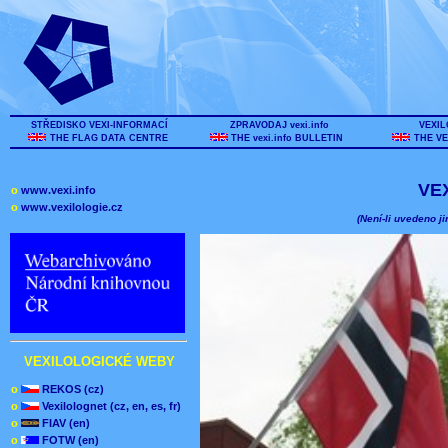
STŘEDISKO VEXI-INFORMACÍ
ZPRAVODAJ vexi.info
VEXIL
THE FLAG DATA CENTRE
THE vexi.info BULLETIN
THE VE
VE
o
www.vexi.info
o
www.vexilologie.cz
(Není-li uvedeno ji
VEXILOLOGICKÉ WEBY
o
REKOS (cz)
o
Vexilolognet (cz, en, es, fr)
o
FIAV (en)
o
FOTW (en)