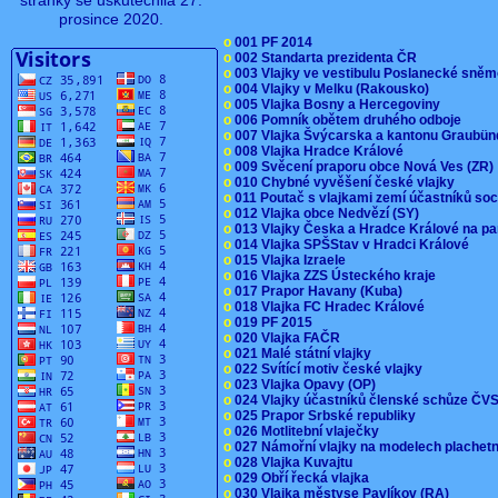
stránky se uskutečnila 27.
prosince 2020.
o
001 PF 2014
o
002 Standarta prezidenta ČR
o
003 Vlajky ve vestibulu Poslanecké sn
o
004 Vlajky v Melku (Rakousko)
o
005 Vlajka Bosny a Hercegoviny
o
006 Pomník obětem druhého odboje
o
007 Vlajka Švýcarska a kantonu Graubü
o
008 Vlajka Hradce Králové
o
009 Svěcení praporu obce Nová Ves (ZR
o
010 Chybné vyvěšení české vlajky
o
011 Poutač s vlajkami zemí účastníků s
o
012 Vlajka obce Nedvězí (SY)
o
013 Vlajky Česka a Hradce Králové na pa
o
014 Vlajka SPŠStav v Hradci Králové
o
015 Vlajka Izraele
o
016 Vlajka ZZS Ústeckého kraje
o
017 Prapor Havany (Kuba)
o
018 Vlajka FC Hradec Králové
o
019 PF 2015
o
020 Vlajka FAČR
o
021 Malé státní vlajky
o
022 Svítící motiv české vlajky
o
023 Vlajka Opavy (OP)
o
024 Vlajky účastníků členské schůze Č
o
025 Prapor Srbské republiky
o
026 Motlitební vlaječky
o
027 Námořní vlajky na modelech plachet
o
028 Vlajka Kuvajtu
o
029 Obří řecká vlajka
o
030 Vlajka městyse Pavlíkov (RA)