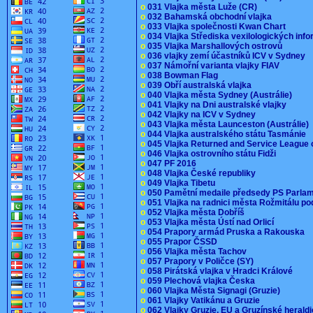
o
031 Vlajka města Luže (CR)
o
032 Bahamská obchodní vlajka
o
033 Vlajka společnosti Kwan Chart
o
034 Vlajka Střediska vexilologických inf
o
035 Vlajka Marshallových ostrovů
o
036 vlajky zemí účastníků ICV v Sydney
o
037 Námořní varianta vlajky FIAV
o
038 Bowman Flag
o
039 Obří australská vlajka
o
040 Vlajka města Sydney (Austrálie)
o
041 Vlajky na Dni australské vlajky
o
042 Vlajky na ICV v Sydney
o
043 Vlajka města Launceston (Austrálie)
o
044 Vlajka australského státu Tasmánie
o
045 Vlajka Returned and Service League 
o
046 Vlajka ostrovního státu Fidži
o
047 PF 2016
o
048 Vlajka České republiky
o
049 Vlajka Tibetu
o
050 Pamětní medaile předsedy PS Parla
o
051 Vlajka na radnici města Rožmitálu 
o
052 Vlajka města Dobříš
o
053 Vlajka města Ústí nad Orlicí
o
054 Prapory armád Pruska a Rakouska
o
055 Prapor ČSSD
o
056 Vlajka města Tachov
o
057 Prapory v Poličce (SY)
o
058 Pirátská vlajka v Hradci Králové
o
059 Plechová vlajka Česka
o
060 Vlajka Města Signagi (Gruzie)
o
061 Vlajky Vatikánu a Gruzie
o
062 Vlajky Gruzie, EU a Gruzínské herald