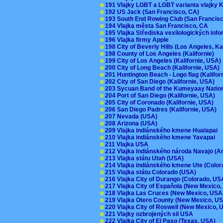
o
191 Vlajky LGBT a LGBT varianta vlajky K
o
192 US Jack (San Francisco, CA)
o
193 South End Rowing Club (San Francis
o
194 Vlajka města San Francisco, CA
o
195 Vlajka Střediska vexilologických inf
o
196 Vlajka firmy Apple
o
198 City of Beverly Hills (Los Angeles, Ka
o
198 County of Los Angeles (Kalifornie)
o
199 City of Los Angeles (Kalifornie, USA
o
200 City of Long Beach (Kalifornie, USA)
o
201 Huntington Beach - Logo flag (Kalifo
o
202 City of San Diego (Kalifornie, USA)
o
203 Sycuan Band of the Kumeyaay Nation
o
204 Port of San Diego (Kalifornie, USA)
o
205 City of Coronado (Kalifornie, USA)
o
206 San Diego Padres (Kalifornie, USA)
o
207 Nevada (USA)
o
208 Arizona (USA)
o
209 Vlajka indiánského kmene Hualapai
o
210 Vlajka indiánského kmene Yavapai
o
211 Vlajka USA
o
212 Vlajka indiánského národa Navajo (A
o
213 Vlajka státu Utah (USA)
o
214 Vlajka indiánského kmene Ute (Colo
o
215 Vlajka státu Colorado (USA)
o
216 Vlajka City of Durango (Colorado, U
o
217 Vlajka City of Espaňola (New Mexico
o
218 Vlajka Las Cruces (New Mexico, US
o
219 Vlajka Otero County (New Mexico, 
o
220 Vlajka City of Roswell (New Mexico,
o
221 Vlajky ozbrojených sil USA
o
222 Vlajka City of El Paso (Texas, USA)