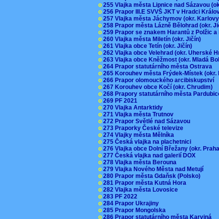
o
255 Vlajka města Lipnice nad Sázavou (o
o
256 Prapor III.E SVVŠ JKT v Hradci Král
o
257 Vlajka města Jáchymov (okr. Karlov
o
258 Prapor města Lázně Bělohrad (okr. J
o
259 Prapor se znakem Harantů z Polžic 
o
260 Vlajka města Miletín (okr. Jičín)
o
261 Vlajka obce Tetín (okr. Jičín)
o
262 Vlajka obce Velehrad (okr. Uherské H
o
263 Vlajka obce Kněžmost (okr. Mladá Bo
o
264 Prapor statutárního města Ostrava
o
265 Korouhev města Frýdek-Místek (okr.
o
266 Prapor olomouckého arcibiskupství
o
267 Korouhev obce Kočí (okr. Chrudim)
o
268 Prapory statutárního města Pardubi
o
269 PF 2021
o
270 Vlajka Antarktidy
o
271 Vlajka města Trutnov
o
272 Prapor Světlé nad Sázavou
o
273 Praporky České televize
o
274 Vlajky města Mělníka
o
275 Česká vlajka na plachetnici
o
276 Vlajka obce Dolní Břežany (okr. Pra
o
277 Česká vlajka nad galerií DOX
o
278 Vlajka města Berouna
o
279 Vlajka Nového Města nad Metují
o
280 Prapor města Gdaňsk (Polsko)
o
281 Prapor města Kutná Hora
o
282 Vlajka města Lovosice
o
283 PF 2022
o
284 Prapor Ukrajiny
o
285 Prapor Mongolska
o
286 Prapor statutárního města Karviná