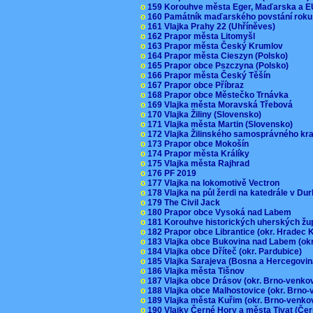
o
159 Korouhve města Eger, Maďarska a 
o
160 Památník maďarského povstání roku
o
161 Vlajka Prahy 22 (Uhříněves)
o
162 Prapor města Litomyšl
o
163 Prapor města Český Krumlov
o
164 Prapor města Cieszyn (Polsko)
o
165 Prapor obce Pszczyna (Polsko)
o
166 Prapor města Český Těšín
o
167 Prapor obce Příbraz
o
168 Prapor obce Městečko Trnávka
o
169 Vlajka města Moravská Třebová
o
170 Vlajka Žiliny (Slovensko)
o
171 Vlajka města Martin (Slovensko)
o
172 Vlajka Žilinského samosprávného kr
o
173 Prapor obce Mokošín
o
174 Prapor města Králíky
o
175 Vlajka města Rajhrad
o
176 PF 2019
o
177 Vlajka na lokomotivě Vectron
o
178 Vlajka na půl žerdi na katedrále v D
o
179 The Civil Jack
o
180 Prapor obce Vysoká nad Labem
o
181 Korouhve historických uherských ž
o
182 Prapor obce Librantice (okr. Hradec 
o
183 Vlajka obce Bukovina nad Labem (ok
o
184 Vlajka obce Dříteč (okr. Pardubice)
o
185 Vlajka Sarajeva (Bosna a Hercegovi
o
186 Vlajka města Tišnov
o
187 Vlajka obce Drásov (okr. Brno-venk
o
188 Vlajka obce Malhostovice (okr. Brno
o
189 Vlajka města Kuřim (okr. Brno-venk
o
190 Vlajky Černé Hory a města Tivat (Če