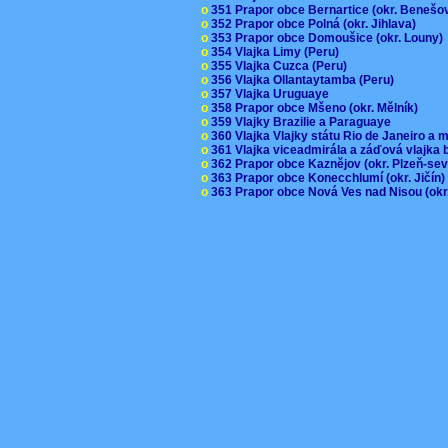
o
351 Prapor obce Bernartice (okr. Beneš
o
352 Prapor obce Polná (okr. Jihlava)
o
353 Prapor obce Domoušice (okr. Louny
o
354 Vlajka Limy (Peru)
o
355 Vlajka Cuzca (Peru)
o
356 Vlajka Ollantaytamba (Peru)
o
357 Vlajka Uruguaye
o
358 Prapor obce Mšeno (okr. Mělník)
o
359 Vlajky Brazilie a Paraguaye
o
360 Vlajka Vlajky státu Rio de Janeiro a 
o
361 Vlajka viceadmirála a záďová vlajka
o
362 Prapor obce Kaznějov (okr. Plzeň-se
o
363 Prapor obce Konecchlumí (okr. Jičín
o
363 Prapor obce Nová Ves nad Nisou (okr