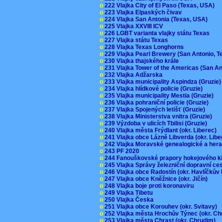
o
222 Vlajka City of El Paso (Texas, USA)
o
223 Vlajka Elpaských čivav
o
224 Vlajka San Antonia (Texas, USA)
o
225 Vlajka XXVIII ICV
o
226 LGBT varianta vlajky státu Texas
o
227 Vlajka státu Texas
o
228 Vlajka Texas Longhorns
o
229 Vlajka Pearl Brewery (San Antonio, 
o
230 Vlajka thajského krále
o
231 Vlajka Tower of the Americas (San A
o
232 Vlajka Adžarska
o
233 Vlajka municipality Aspindza (Gruzie
o
234 Vlajka hlídkové policie (Gruzie)
o
235 Vlajka municipality Mestia (Gruzie)
o
236 Vlajka pohraniční policie (Gruzie)
o
237 Vlajka Spojených letišť (Gruzie)
o
238 Vlajka Ministerstva vnitra (Gruzie)
o
239 Výzdoba v ulicích Tbilisi (Gruzie)
o
240 Vlajka města Frýdlant (okr. Liberec)
o
241 Vlajka obce Lázně Libverda (okr. Lib
o
242 Vlajka Moravské genealogické a hera
o
243 PF 2020
o
244 Fanouškovské prapory hokejového k
o
245 Vlajka Správy železniční dopravní c
o
246 Vlajka obce Radostín (okr. Havlíčkův
o
247 Vlajka obce Kněžnice (okr. Jičín)
o
248 Vlajka boje proti koronaviru
o
249 Vlajka Tibetu
o
250 Vlajka Česka
o
251 Vlajka obce Korouhev (okr. Svitavy)
o
252 Vlajka města Hrochův Týnec (okr. C
o
253 Vlajka města Chrast (okr. Chrudim)