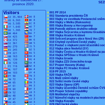
stránky se uskutečnila 27.
SEZ
prosince 2020.
o
001 PF 2014
o
002 Standarta prezidenta ČR
o
003 Vlajky ve vestibulu Poslanecké sn
o
004 Vlajky v Melku (Rakousko)
o
005 Vlajka Bosny a Hercegoviny
o
006 Pomník obětem druhého odboje
o
007 Vlajka Švýcarska a kantonu Graubü
o
008 Vlajka Hradce Králové
o
009 Svěcení praporu obce Nová Ves (ZR
o
010 Chybné vyvěšení české vlajky
o
011 Poutač s vlajkami zemí účastníků s
o
012 Vlajka obce Nedvězí (SY)
o
013 Vlajky Česka a Hradce Králové na pa
o
014 Vlajka SPŠStav v Hradci Králové
o
015 Vlajka Izraele
o
016 Vlajka ZZS Ústeckého kraje
o
017 Prapor Havany (Kuba)
o
018 Vlajka FC Hradec Králové
o
019 PF 2015
o
020 Vlajka FAČR
o
021 Malé státní vlajky
o
022 Svítící motiv české vlajky
o
023 Vlajka Opavy (OP)
o
024 Vlajky účastníků členské schůze Č
o
025 Prapor Srbské republiky
o
026 Motlitební vlaječky
o
027 Námořní vlajky na modelech plachet
o
028 Vlajka Kuvajtu
o
029 Obří řecká vlajka