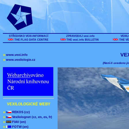
STŘEDISKO VEXI-INFORMACÍ
ZPRAVODAJ vexi.info
VEXIL
THE FLAG DATA CENTRE
THE vexi.info BULLETIN
THE VE
VE
o
www.vexi.info
o
www.vexilologie.cz
(Není-li uvedeno ji
VEXILOLOGICKÉ WEBY
o
REKOS (cz)
o
Vexilolognet (cz, en, es, fr)
o
FIAV (en)
o
FOTW (en)