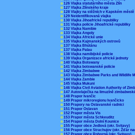
o
126 Vlajka statutárního města Zlín
o
127 Vlajka Zlínského kraje
o
128 Vlajky na stěžních v Kapském měst
o
129 Neidentifikovaná vlajka
o
130 Vlajka Jihoafrické republiky
o
131 Vlajka policie Jihoafrické republiky
o
132 Vlajka Namibie
o
133 Vlajka Angoly
o
134 Vlajka Africké unie
o
135 Vlajka Kajmanských ostrovů
o
137 Vlajka Bhútánu
o
137 Vlajka Palau
o
138 Vlajka namibijské policie
o
139 Vlajka Organizace africké jednoty
o
140 Vlajka Botswany
o
141 Vlajka botswanské policie
o
142 Vlajka Zimbabwe
o
143 Vlajka Zimbabwe Parks and Wildlife
o
144 Vlajka Zambie
o
145 Vlajka Mukuni
o
146 Vlajka Civil Aviation Authority of Z
o
147 Autovlaječka na limuzíně zimbabwsk
o
148 Prapor Ivančic
o
149 Prapor mikroregionu Ivančicko
o
150 Prapory na Oslavanské radnici
o
151 Prapor Oslavan
o
152 Prapor města Vis
o
153 Prapor města Schkeuditz
o
154 Prapor města Dolní Kounice
o
155 Prapor obce Jedlová (okr. Svitavy)
o
156 Prapor obce Strachujov (okr. Žďár n
o
157 Prapor obce Rohozná (okr. Svitavy)