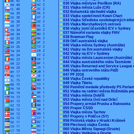
o
030 Vlajka městyse Pavlíkov (RA)
o
031 Vlajka města Luže (CR)
o
032 Bahamská obchodní vlajka
o
033 Vlajka společnosti Kwan Chart
o
034 Vlajka Střediska vexilologických inf
o
035 Vlajka Marshallových ostrovů
o
036 vlajky zemí účastníků ICV v Sydney
o
037 Námořní varianta vlajky FIAV
o
038 Bowman Flag
o
039 Obří australská vlajka
o
040 Vlajka města Sydney (Austrálie)
o
041 Vlajky na Dni australské vlajky
o
042 Vlajky na ICV v Sydney
o
043 Vlajka města Launceston (Austrálie)
o
044 Vlajka australského státu Tasmánie
o
045 Vlajka Returned and Service League 
o
046 Vlajka ostrovního státu Fidži
o
047 PF 2016
o
048 Vlajka České republiky
o
049 Vlajka Tibetu
o
050 Pamětní medaile předsedy PS Parla
o
051 Vlajka na radnici města Rožmitálu 
o
052 Vlajka města Dobříš
o
053 Vlajka města Ústí nad Orlicí
o
054 Prapory armád Pruska a Rakouska
o
055 Prapor ČSSD
o
056 Vlajka města Tachov
o
057 Prapory v Poličce (SY)
o
058 Pirátská vlajka v Hradci Králové
o
059 Plechová vlajka Česka
o
060 Vlajka Města Signagi (Gruzie)
o
061 Vlajky Vatikánu a Gruzie