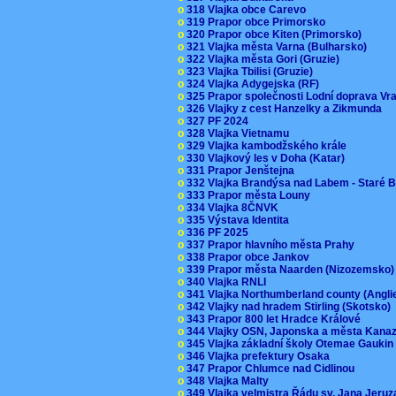
o
318 Vlajka obce Carevo
o
319 Prapor obce Primorsko
o
320 Prapor obce Kiten (Primorsko)
o
321 Vlajka města Varna (Bulharsko)
o
322 Vlajka města Gori (Gruzie)
o
323 Vlajka Tbilisi (Gruzie)
o
324 Vlajka Adygejska (RF)
o
325 Prapor společnosti Lodní doprava V
o
326 Vlajky z cest Hanzelky a Zikmunda
o
327 PF 2024
o
328 Vlajka Vietnamu
o
329 Vlajka kambodžského krále
o
330 Vlajkový les v Doha (Katar)
o
331 Prapor Jenštejna
o
332 Vlajka Brandýsa nad Labem - Staré 
o
333 Prapor města Louny
o
334 Vlajka 8ČNVK
o
335 Výstava Identita
o
336 PF 2025
o
337 Prapor hlavního města Prahy
o
338 Prapor obce Jankov
o
339 Prapor města Naarden (Nizozemsko
o
340 Vlajka RNLI
o
341 Vlajka Northumberland county (Angl
o
342 Vlajky nad hradem Stirling (Skotsko)
o
343 Prapor 800 let Hradce Králové
o
344 Vlajky OSN, Japonska a města Kan
o
345 Vlajka základní školy Otemae Gauki
o
346 Vlajka prefektury Osaka
o
347 Prapor Chlumce nad Cidlinou
o
348 Vlajka Malty
o
349 Vlajka velmistra Řádu sv. Jana Jer