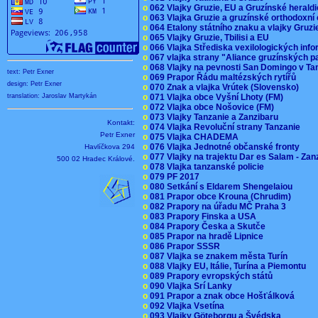
o
062 Vlajky Gruzie, EU a Gruzínské herald
o
063 Vlajka Gruzie a gruzínské orthodoxní
o
064 Etalony státního znaku a vlajky Gruz
o
065 Vlajky Gruzie, Tbilisi a EU
o
066 Vlajka Střediska vexilologických inf
o
067 vlajka strany "Aliance gruzínských p
o
068 Vlajky na pevnosti San Domingo v Ta
text: Petr Exner
o
069 Prapor Řádu maltézských rytířů
design: Petr Exner
o
070 Znak a vlajka Vrútek (Slovensko)
o
071 Vlajka obce Vyšní Lhoty (FM)
translation: Jaroslav Martykán
o
072 Vlajka obce Nošovice (FM)
o
073 Vlajky Tanzanie a Zanzibaru
Kontakt:
o
074 Vlajka Revoluční strany Tanzanie
Petr Exner
o
075 Vlajka CHADEMA
o
076 Vlajka Jednotné občanské fronty
Havlíčkova 294
o
077 Vlajky na trajektu Dar es Salam - Za
500 02 Hradec Králové.
o
078 Vlajka tanzanské policie
o
079 PF 2017
o
080 Setkání s Eldarem Shengelaiou
o
081 Prapor obce Krouna (Chrudim)
o
082 Prapory na úřadu MČ Praha 3
o
083 Prapory Finska a USA
o
084 Prapory Česka a Skutče
o
085 Prapor na hradě Lipnice
o
086 Prapor SSSR
o
087 Vlajka se znakem města Turín
o
088 Vlajky EU, Itálie, Turína a Piemontu
o
089 Prapory evropských států
o
090 Vlajka Srí Lanky
o
091 Prapor a znak obce Hošťálková
o
092 Vlajka Vsetína
o
093 Vlajky Göteborgu a Švédska