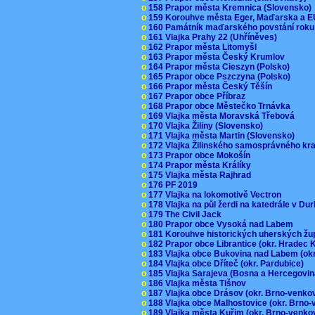
o
158 Prapor města Kremnica (Slovensko
o
159 Korouhve města Eger, Maďarska a 
o
160 Památník maďarského povstání roku
o
161 Vlajka Prahy 22 (Uhříněves)
o
162 Prapor města Litomyšl
o
163 Prapor města Český Krumlov
o
164 Prapor města Cieszyn (Polsko)
o
165 Prapor obce Pszczyna (Polsko)
o
166 Prapor města Český Těšín
o
167 Prapor obce Příbraz
o
168 Prapor obce Městečko Trnávka
o
169 Vlajka města Moravská Třebová
o
170 Vlajka Žiliny (Slovensko)
o
171 Vlajka města Martin (Slovensko)
o
172 Vlajka Žilinského samosprávného kr
o
173 Prapor obce Mokošín
o
174 Prapor města Králíky
o
175 Vlajka města Rajhrad
o
176 PF 2019
o
177 Vlajka na lokomotivě Vectron
o
178 Vlajka na půl žerdi na katedrále v D
o
179 The Civil Jack
o
180 Prapor obce Vysoká nad Labem
o
181 Korouhve historických uherských ž
o
182 Prapor obce Librantice (okr. Hradec 
o
183 Vlajka obce Bukovina nad Labem (ok
o
184 Vlajka obce Dříteč (okr. Pardubice)
o
185 Vlajka Sarajeva (Bosna a Hercegovi
o
186 Vlajka města Tišnov
o
187 Vlajka obce Drásov (okr. Brno-venk
o
188 Vlajka obce Malhostovice (okr. Brno
o
189 Vlajka města Kuřim (okr. Brno-venk