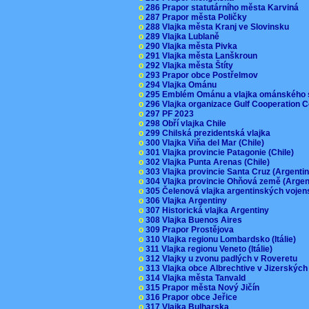
o
286 Prapor statutárního města Karviná
o
287 Prapor města Poličky
o
288 Vlajka města Kranj ve Slovinsku
o
289 Vlajka Lublaně
o
290 Vlajka města Pivka
o
291 Vlajka města Lanškroun
o
292 Vlajka města Štíty
o
293 Prapor obce Postřelmov
o
294 Vlajka Ománu
o
295 Emblém Ománu a vlajka ománského 
o
296 Vlajka organizace Gulf Cooperation
o
297 PF 2023
o
298 Obří vlajka Chile
o
299 Chilská prezidentská vlajka
o
300 Vlajka Viňa del Mar (Chile)
o
301 Vlajka provincie Patagonie (Chile)
o
302 Vlajka Punta Arenas (Chile)
o
303 Vlajka provincie Santa Cruz (Argenti
o
304 Vlajka provincie Ohňová země (Arge
o
305 Čelenová vlajka argentinských vojen
o
306 Vlajka Argentiny
o
307 Historická vlajka Argentiny
o
308 Vlajka Buenos Aires
o
309 Prapor Prostějova
o
310 Vlajka regionu Lombardsko (Itálie)
o
311 Vlajka regionu Veneto (Itálie)
o
312 Vlajky u zvonu padlých v Roveretu
o
313 Vlajka obce Albrechtive v Jizerskýc
o
314 Vlajka města Tanvald
o
315 Prapor města Nový Jičín
o
316 Prapor obce Jeřice
o
317 Vlajka Bulharska