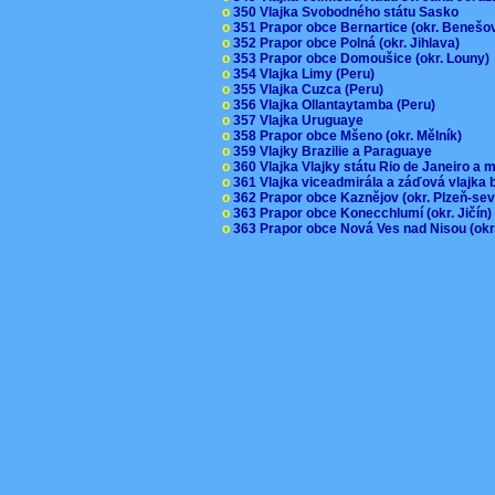
o
350 Vlajka Svobodného státu Sasko
o
351 Prapor obce Bernartice (okr. Beneš
o
352 Prapor obce Polná (okr. Jihlava)
o
353 Prapor obce Domoušice (okr. Louny
o
354 Vlajka Limy (Peru)
o
355 Vlajka Cuzca (Peru)
o
356 Vlajka Ollantaytamba (Peru)
o
357 Vlajka Uruguaye
o
358 Prapor obce Mšeno (okr. Mělník)
o
359 Vlajky Brazilie a Paraguaye
o
360 Vlajka Vlajky státu Rio de Janeiro a 
o
361 Vlajka viceadmirála a záďová vlajka
o
362 Prapor obce Kaznějov (okr. Plzeň-se
o
363 Prapor obce Konecchlumí (okr. Jičín
o
363 Prapor obce Nová Ves nad Nisou (okr