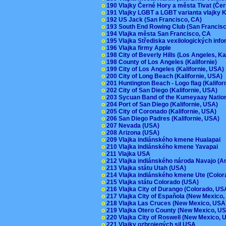
o
190 Vlajky Černé Hory a města Tivat (Če
o
191 Vlajky LGBT a LGBT varianta vlajky K
o
192 US Jack (San Francisco, CA)
o
193 South End Rowing Club (San Francis
o
194 Vlajka města San Francisco, CA
o
195 Vlajka Střediska vexilologických inf
o
196 Vlajka firmy Apple
o
198 City of Beverly Hills (Los Angeles, Ka
o
198 County of Los Angeles (Kalifornie)
o
199 City of Los Angeles (Kalifornie, USA
o
200 City of Long Beach (Kalifornie, USA)
o
201 Huntington Beach - Logo flag (Kalifo
o
202 City of San Diego (Kalifornie, USA)
o
203 Sycuan Band of the Kumeyaay Nation
o
204 Port of San Diego (Kalifornie, USA)
o
205 City of Coronado (Kalifornie, USA)
o
206 San Diego Padres (Kalifornie, USA)
o
207 Nevada (USA)
o
208 Arizona (USA)
o
209 Vlajka indiánského kmene Hualapai
o
210 Vlajka indiánského kmene Yavapai
o
211 Vlajka USA
o
212 Vlajka indiánského národa Navajo (A
o
213 Vlajka státu Utah (USA)
o
214 Vlajka indiánského kmene Ute (Colo
o
215 Vlajka státu Colorado (USA)
o
216 Vlajka City of Durango (Colorado, U
o
217 Vlajka City of Espaňola (New Mexico
o
218 Vlajka Las Cruces (New Mexico, US
o
219 Vlajka Otero County (New Mexico, 
o
220 Vlajka City of Roswell (New Mexico,
o
221 Vlajky ozbrojených sil USA