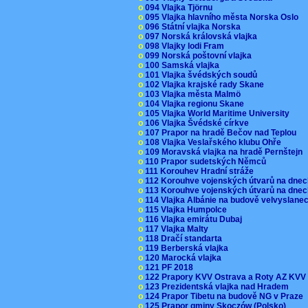
o
094 Vlajka Tjörnu
o
095 Vlajka hlavního města Norska Oslo
o
096 Státní vlajka Norska
o
097 Norská královská vlajka
o
098 Vlajky lodi Fram
o
099 Norská poštovní vlajka
o
100 Samská vlajka
o
101 Vlajka švédských soudů
o
102 Vlajka krajské rady Skane
o
103 Vlajka města Malmö
o
104 Vlajka regionu Skane
o
105 Vlajka World Maritime University
o
106 Vlajka Švédské církve
o
107 Prapor na hradě Bečov nad Teplou
o
108 Vlajka Veslařského klubu Ohře
o
109 Moravská vlajka na hradě Pernštejn
o
110 Prapor sudetských Němců
o
111 Korouhev Hradní stráže
o
112 Korouhve vojenských útvarů na dne
o
113 Korouhve vojenských útvarů na dne
o
114 Vlajka Albánie na budově velvyslane
o
115 Vlajka Humpolce
o
116 Vlajka emirátu Dubaj
o
117 Vlajka Malty
o
118 Dračí standarta
o
119 Berberská vlajka
o
120 Marocká vlajka
o
121 PF 2018
o
122 Prapory KVV Ostrava a Roty AZ KV
o
123 Prezidentská vlajka nad Hradem
o
124 Prapor Tibetu na budově NG v Praze
o
125 Prapor gminy Skoczów (Polsko)