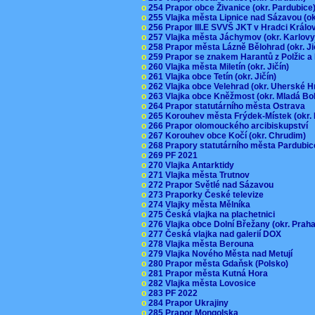
o
254 Prapor obce Živanice (okr. Pardubic
o
255 Vlajka města Lipnice nad Sázavou (o
o
256 Prapor III.E SVVŠ JKT v Hradci Král
o
257 Vlajka města Jáchymov (okr. Karlov
o
258 Prapor města Lázně Bělohrad (okr. J
o
259 Prapor se znakem Harantů z Polžic 
o
260 Vlajka města Miletín (okr. Jičín)
o
261 Vlajka obce Tetín (okr. Jičín)
o
262 Vlajka obce Velehrad (okr. Uherské H
o
263 Vlajka obce Kněžmost (okr. Mladá Bo
o
264 Prapor statutárního města Ostrava
o
265 Korouhev města Frýdek-Místek (okr.
o
266 Prapor olomouckého arcibiskupství
o
267 Korouhev obce Kočí (okr. Chrudim)
o
268 Prapory statutárního města Pardubi
o
269 PF 2021
o
270 Vlajka Antarktidy
o
271 Vlajka města Trutnov
o
272 Prapor Světlé nad Sázavou
o
273 Praporky České televize
o
274 Vlajky města Mělníka
o
275 Česká vlajka na plachetnici
o
276 Vlajka obce Dolní Břežany (okr. Pra
o
277 Česká vlajka nad galerií DOX
o
278 Vlajka města Berouna
o
279 Vlajka Nového Města nad Metují
o
280 Prapor města Gdaňsk (Polsko)
o
281 Prapor města Kutná Hora
o
282 Vlajka města Lovosice
o
283 PF 2022
o
284 Prapor Ukrajiny
o
285 Prapor Mongolska