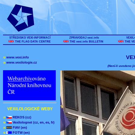
STŘEDISKO VEXI-INFORMACÍ
ZPRAVODAJ vexi.info
VEXIL
THE FLAG DATA CENTRE
THE vexi.info BULLETIN
THE VE
VE
o
www.vexi.info
o
www.vexilologie.cz
(Není-li uvedeno ji
VEXILOLOGICKÉ WEBY
o
REKOS (cz)
o
Vexilolognet (cz, en, es, fr)
o
FIAV (en)
o
FOTW (en)