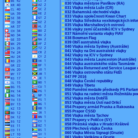
o
030 Vlajka městyse Pavlíkov (RA)
o
031 Vlajka města Luže (CR)
o
032 Bahamská obchodní vlajka
o
033 Vlajka společnosti Kwan Chart
o
034 Vlajka Střediska vexilologických inf
o
035 Vlajka Marshallových ostrovů
o
036 vlajky zemí účastníků ICV v Sydney
o
037 Námořní varianta vlajky FIAV
o
038 Bowman Flag
o
039 Obří australská vlajka
o
040 Vlajka města Sydney (Austrálie)
o
041 Vlajky na Dni australské vlajky
o
042 Vlajky na ICV v Sydney
o
043 Vlajka města Launceston (Austrálie)
o
044 Vlajka australského státu Tasmánie
o
045 Vlajka Returned and Service League 
o
046 Vlajka ostrovního státu Fidži
o
047 PF 2016
o
048 Vlajka České republiky
o
049 Vlajka Tibetu
o
050 Pamětní medaile předsedy PS Parla
o
051 Vlajka na radnici města Rožmitálu 
o
052 Vlajka města Dobříš
o
053 Vlajka města Ústí nad Orlicí
o
054 Prapory armád Pruska a Rakouska
o
055 Prapor ČSSD
o
056 Vlajka města Tachov
o
057 Prapory v Poličce (SY)
o
058 Pirátská vlajka v Hradci Králové
o
059 Plechová vlajka Česka
o
060 Vlajka Města Signagi (Gruzie)
o
061 Vlajky Vatikánu a Gruzie