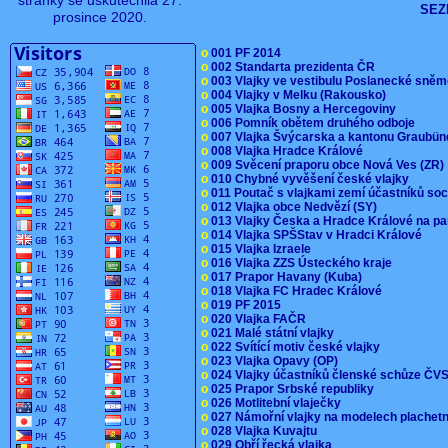
stránky se uskutečnila 27.
SEZ
prosince 2020.
o
001 PF 2014
o
002 Standarta prezidenta ČR
o
003 Vlajky ve vestibulu Poslanecké sn
o
004 Vlajky v Melku (Rakousko)
o
005 Vlajka Bosny a Hercegoviny
o
006 Pomník obětem druhého odboje
o
007 Vlajka Švýcarska a kantonu Graubü
o
008 Vlajka Hradce Králové
o
009 Svěcení praporu obce Nová Ves (ZR
o
010 Chybné vyvěšení české vlajky
o
011 Poutač s vlajkami zemí účastníků s
o
012 Vlajka obce Nedvězí (SY)
o
013 Vlajky Česka a Hradce Králové na pa
o
014 Vlajka SPŠStav v Hradci Králové
o
015 Vlajka Izraele
o
016 Vlajka ZZS Ústeckého kraje
o
017 Prapor Havany (Kuba)
o
018 Vlajka FC Hradec Králové
o
019 PF 2015
o
020 Vlajka FAČR
o
021 Malé státní vlajky
o
022 Svítící motiv české vlajky
o
023 Vlajka Opavy (OP)
o
024 Vlajky účastníků členské schůze Č
o
025 Prapor Srbské republiky
o
026 Motlitební vlaječky
o
027 Námořní vlajky na modelech plachet
o
028 Vlajka Kuvajtu
o
029 Obří řecká vlajka