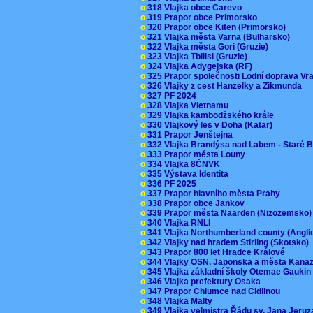
o
318 Vlajka obce Carevo
o
319 Prapor obce Primorsko
o
320 Prapor obce Kiten (Primorsko)
o
321 Vlajka města Varna (Bulharsko)
o
322 Vlajka města Gori (Gruzie)
o
323 Vlajka Tbilisi (Gruzie)
o
324 Vlajka Adygejska (RF)
o
325 Prapor společnosti Lodní doprava V
o
326 Vlajky z cest Hanzelky a Zikmunda
o
327 PF 2024
o
328 Vlajka Vietnamu
o
329 Vlajka kambodžského krále
o
330 Vlajkový les v Doha (Katar)
o
331 Prapor Jenštejna
o
332 Vlajka Brandýsa nad Labem - Staré 
o
333 Prapor města Louny
o
334 Vlajka 8ČNVK
o
335 Výstava Identita
o
336 PF 2025
o
337 Prapor hlavního města Prahy
o
338 Prapor obce Jankov
o
339 Prapor města Naarden (Nizozemsko
o
340 Vlajka RNLI
o
341 Vlajka Northumberland county (Angl
o
342 Vlajky nad hradem Stirling (Skotsko)
o
343 Prapor 800 let Hradce Králové
o
344 Vlajky OSN, Japonska a města Kan
o
345 Vlajka základní školy Otemae Gauki
o
346 Vlajka prefektury Osaka
o
347 Prapor Chlumce nad Cidlinou
o
348 Vlajka Malty
o
349 Vlajka velmistra Řádu sv. Jana Jer