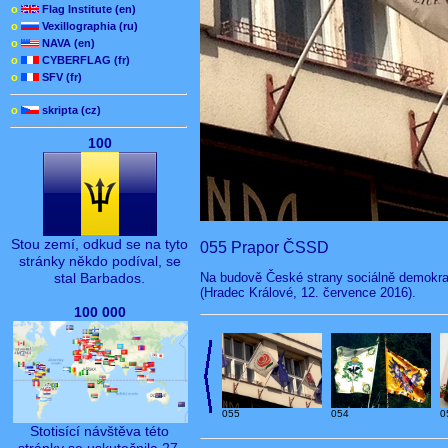
o
Flag Institute (en)
o
Vexillographia (ru)
o
NAVA (en)
o
CYBERFLAG (fr)
o
SFV (fr)
o
skripta (cz)
100
Stou zemí, odkud se na tyto
055 Prapor ČSSD
stránky někdo podíval, se
Na budově České strany sociálně demokrat
stal Barbados.
(Hradec Králové, 12. července 2016).
100 000
055
054
0
Stotisící návštěva této