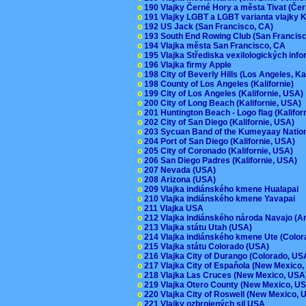
o
190 Vlajky Černé Hory a města Tivat (Če
o
191 Vlajky LGBT a LGBT varianta vlajky K
o
192 US Jack (San Francisco, CA)
o
193 South End Rowing Club (San Francis
o
194 Vlajka města San Francisco, CA
o
195 Vlajka Střediska vexilologických inf
o
196 Vlajka firmy Apple
o
198 City of Beverly Hills (Los Angeles, Ka
o
198 County of Los Angeles (Kalifornie)
o
199 City of Los Angeles (Kalifornie, USA
o
200 City of Long Beach (Kalifornie, USA)
o
201 Huntington Beach - Logo flag (Kalifo
o
202 City of San Diego (Kalifornie, USA)
o
203 Sycuan Band of the Kumeyaay Nation
o
204 Port of San Diego (Kalifornie, USA)
o
205 City of Coronado (Kalifornie, USA)
o
206 San Diego Padres (Kalifornie, USA)
o
207 Nevada (USA)
o
208 Arizona (USA)
o
209 Vlajka indiánského kmene Hualapai
o
210 Vlajka indiánského kmene Yavapai
o
211 Vlajka USA
o
212 Vlajka indiánského národa Navajo (A
o
213 Vlajka státu Utah (USA)
o
214 Vlajka indiánského kmene Ute (Colo
o
215 Vlajka státu Colorado (USA)
o
216 Vlajka City of Durango (Colorado, U
o
217 Vlajka City of Espaňola (New Mexico
o
218 Vlajka Las Cruces (New Mexico, US
o
219 Vlajka Otero County (New Mexico, 
o
220 Vlajka City of Roswell (New Mexico,
o
221 Vlajky ozbrojených sil USA