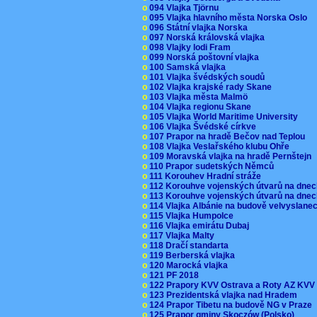
o
094 Vlajka Tjörnu
o
095 Vlajka hlavního města Norska Oslo
o
096 Státní vlajka Norska
o
097 Norská královská vlajka
o
098 Vlajky lodi Fram
o
099 Norská poštovní vlajka
o
100 Samská vlajka
o
101 Vlajka švédských soudů
o
102 Vlajka krajské rady Skane
o
103 Vlajka města Malmö
o
104 Vlajka regionu Skane
o
105 Vlajka World Maritime University
o
106 Vlajka Švédské církve
o
107 Prapor na hradě Bečov nad Teplou
o
108 Vlajka Veslařského klubu Ohře
o
109 Moravská vlajka na hradě Pernštejn
o
110 Prapor sudetských Němců
o
111 Korouhev Hradní stráže
o
112 Korouhve vojenských útvarů na dne
o
113 Korouhve vojenských útvarů na dne
o
114 Vlajka Albánie na budově velvyslane
o
115 Vlajka Humpolce
o
116 Vlajka emirátu Dubaj
o
117 Vlajka Malty
o
118 Dračí standarta
o
119 Berberská vlajka
o
120 Marocká vlajka
o
121 PF 2018
o
122 Prapory KVV Ostrava a Roty AZ KV
o
123 Prezidentská vlajka nad Hradem
o
124 Prapor Tibetu na budově NG v Praze
o
125 Prapor gminy Skoczów (Polsko)