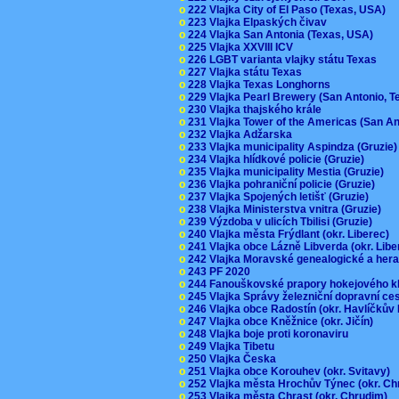
o
222 Vlajka City of El Paso (Texas, USA)
o
223 Vlajka Elpaských čivav
o
224 Vlajka San Antonia (Texas, USA)
o
225 Vlajka XXVIII ICV
o
226 LGBT varianta vlajky státu Texas
o
227 Vlajka státu Texas
o
228 Vlajka Texas Longhorns
o
229 Vlajka Pearl Brewery (San Antonio, 
o
230 Vlajka thajského krále
o
231 Vlajka Tower of the Americas (San A
o
232 Vlajka Adžarska
o
233 Vlajka municipality Aspindza (Gruzie
o
234 Vlajka hlídkové policie (Gruzie)
o
235 Vlajka municipality Mestia (Gruzie)
o
236 Vlajka pohraniční policie (Gruzie)
o
237 Vlajka Spojených letišť (Gruzie)
o
238 Vlajka Ministerstva vnitra (Gruzie)
o
239 Výzdoba v ulicích Tbilisi (Gruzie)
o
240 Vlajka města Frýdlant (okr. Liberec)
o
241 Vlajka obce Lázně Libverda (okr. Lib
o
242 Vlajka Moravské genealogické a hera
o
243 PF 2020
o
244 Fanouškovské prapory hokejového k
o
245 Vlajka Správy železniční dopravní c
o
246 Vlajka obce Radostín (okr. Havlíčkův
o
247 Vlajka obce Kněžnice (okr. Jičín)
o
248 Vlajka boje proti koronaviru
o
249 Vlajka Tibetu
o
250 Vlajka Česka
o
251 Vlajka obce Korouhev (okr. Svitavy)
o
252 Vlajka města Hrochův Týnec (okr. C
o
253 Vlajka města Chrast (okr. Chrudim)