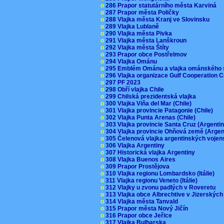
o
286 Prapor statutárního města Karviná
o
287 Prapor města Poličky
o
288 Vlajka města Kranj ve Slovinsku
o
289 Vlajka Lublaně
o
290 Vlajka města Pivka
o
291 Vlajka města Lanškroun
o
292 Vlajka města Štíty
o
293 Prapor obce Postřelmov
o
294 Vlajka Ománu
o
295 Emblém Ománu a vlajka ománského 
o
296 Vlajka organizace Gulf Cooperation
o
297 PF 2023
o
298 Obří vlajka Chile
o
299 Chilská prezidentská vlajka
o
300 Vlajka Viňa del Mar (Chile)
o
301 Vlajka provincie Patagonie (Chile)
o
302 Vlajka Punta Arenas (Chile)
o
303 Vlajka provincie Santa Cruz (Argenti
o
304 Vlajka provincie Ohňová země (Arge
o
305 Čelenová vlajka argentinských vojen
o
306 Vlajka Argentiny
o
307 Historická vlajka Argentiny
o
308 Vlajka Buenos Aires
o
309 Prapor Prostějova
o
310 Vlajka regionu Lombardsko (Itálie)
o
311 Vlajka regionu Veneto (Itálie)
o
312 Vlajky u zvonu padlých v Roveretu
o
313 Vlajka obce Albrechtive v Jizerskýc
o
314 Vlajka města Tanvald
o
315 Prapor města Nový Jičín
o
316 Prapor obce Jeřice
o
317 Vlajka Bulharska