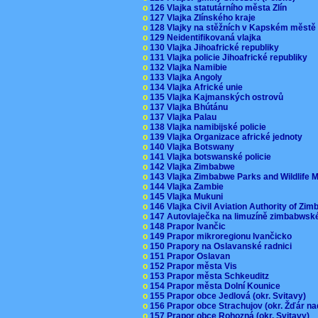
o
126 Vlajka statutárního města Zlín
o
127 Vlajka Zlínského kraje
o
128 Vlajky na stěžních v Kapském měst
o
129 Neidentifikovaná vlajka
o
130 Vlajka Jihoafrické republiky
o
131 Vlajka policie Jihoafrické republiky
o
132 Vlajka Namibie
o
133 Vlajka Angoly
o
134 Vlajka Africké unie
o
135 Vlajka Kajmanských ostrovů
o
137 Vlajka Bhútánu
o
137 Vlajka Palau
o
138 Vlajka namibijské policie
o
139 Vlajka Organizace africké jednoty
o
140 Vlajka Botswany
o
141 Vlajka botswanské policie
o
142 Vlajka Zimbabwe
o
143 Vlajka Zimbabwe Parks and Wildlife
o
144 Vlajka Zambie
o
145 Vlajka Mukuni
o
146 Vlajka Civil Aviation Authority of Z
o
147 Autovlaječka na limuzíně zimbabwsk
o
148 Prapor Ivančic
o
149 Prapor mikroregionu Ivančicko
o
150 Prapory na Oslavanské radnici
o
151 Prapor Oslavan
o
152 Prapor města Vis
o
153 Prapor města Schkeuditz
o
154 Prapor města Dolní Kounice
o
155 Prapor obce Jedlová (okr. Svitavy)
o
156 Prapor obce Strachujov (okr. Žďár n
o
157 Prapor obce Rohozná (okr. Svitavy)