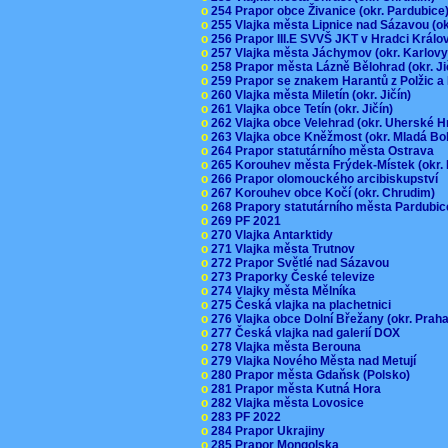
o
254 Prapor obce Živanice (okr. Pardubic
o
255 Vlajka města Lipnice nad Sázavou (o
o
256 Prapor III.E SVVŠ JKT v Hradci Král
o
257 Vlajka města Jáchymov (okr. Karlov
o
258 Prapor města Lázně Bělohrad (okr. J
o
259 Prapor se znakem Harantů z Polžic 
o
260 Vlajka města Miletín (okr. Jičín)
o
261 Vlajka obce Tetín (okr. Jičín)
o
262 Vlajka obce Velehrad (okr. Uherské H
o
263 Vlajka obce Kněžmost (okr. Mladá Bo
o
264 Prapor statutárního města Ostrava
o
265 Korouhev města Frýdek-Místek (okr.
o
266 Prapor olomouckého arcibiskupství
o
267 Korouhev obce Kočí (okr. Chrudim)
o
268 Prapory statutárního města Pardubi
o
269 PF 2021
o
270 Vlajka Antarktidy
o
271 Vlajka města Trutnov
o
272 Prapor Světlé nad Sázavou
o
273 Praporky České televize
o
274 Vlajky města Mělníka
o
275 Česká vlajka na plachetnici
o
276 Vlajka obce Dolní Břežany (okr. Pra
o
277 Česká vlajka nad galerií DOX
o
278 Vlajka města Berouna
o
279 Vlajka Nového Města nad Metují
o
280 Prapor města Gdaňsk (Polsko)
o
281 Prapor města Kutná Hora
o
282 Vlajka města Lovosice
o
283 PF 2022
o
284 Prapor Ukrajiny
o
285 Prapor Mongolska