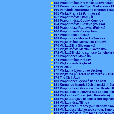
o
158 Prapor města Kremnica (Slovensko
o
159 Korouhve města Eger, Maďarska a 
o
160 Památník maďarského povstání roku
o
161 Vlajka Prahy 22 (Uhříněves)
o
162 Prapor města Litomyšl
o
163 Prapor města Český Krumlov
o
164 Prapor města Cieszyn (Polsko)
o
165 Prapor obce Pszczyna (Polsko)
o
166 Prapor města Český Těšín
o
167 Prapor obce Příbraz
o
168 Prapor obce Městečko Trnávka
o
169 Vlajka města Moravská Třebová
o
170 Vlajka Žiliny (Slovensko)
o
171 Vlajka města Martin (Slovensko)
o
172 Vlajka Žilinského samosprávného kr
o
173 Prapor obce Mokošín
o
174 Prapor města Králíky
o
175 Vlajka města Rajhrad
o
176 PF 2019
o
177 Vlajka na lokomotivě Vectron
o
178 Vlajka na půl žerdi na katedrále v D
o
179 The Civil Jack
o
180 Prapor obce Vysoká nad Labem
o
181 Korouhve historických uherských ž
o
182 Prapor obce Librantice (okr. Hradec 
o
183 Vlajka obce Bukovina nad Labem (ok
o
184 Vlajka obce Dříteč (okr. Pardubice)
o
185 Vlajka Sarajeva (Bosna a Hercegovi
o
186 Vlajka města Tišnov
o
187 Vlajka obce Drásov (okr. Brno-venk
o
188 Vlajka obce Malhostovice (okr. Brno
o
189 Vlajka města Kuřim (okr. Brno-venk