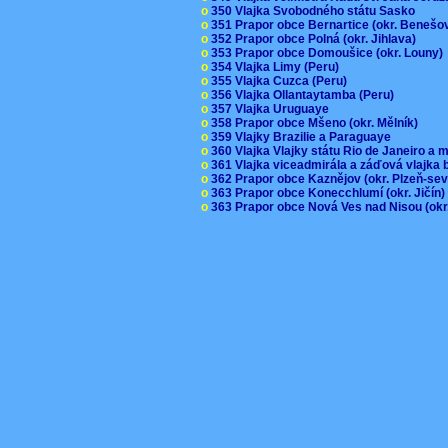
o
350 Vlajka Svobodného státu Sasko
o
351 Prapor obce Bernartice (okr. Beneš
o
352 Prapor obce Polná (okr. Jihlava)
o
353 Prapor obce Domoušice (okr. Louny
o
354 Vlajka Limy (Peru)
o
355 Vlajka Cuzca (Peru)
o
356 Vlajka Ollantaytamba (Peru)
o
357 Vlajka Uruguaye
o
358 Prapor obce Mšeno (okr. Mělník)
o
359 Vlajky Brazilie a Paraguaye
o
360 Vlajka Vlajky státu Rio de Janeiro a 
o
361 Vlajka viceadmirála a záďová vlajka
o
362 Prapor obce Kaznějov (okr. Plzeň-se
o
363 Prapor obce Konecchlumí (okr. Jičín
o
363 Prapor obce Nová Ves nad Nisou (okr