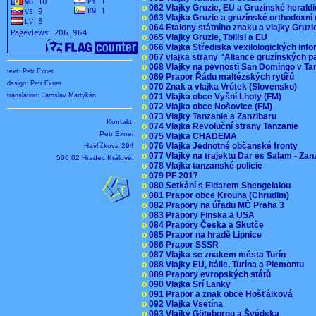
o
062 Vlajky Gruzie, EU a Gruzínské herald
o
063 Vlajka Gruzie a gruzínské orthodoxní
o
064 Etalony státního znaku a vlajky Gruz
o
065 Vlajky Gruzie, Tbilisi a EU
o
066 Vlajka Střediska vexilologických inf
o
067 vlajka strany "Aliance gruzínských p
o
068 Vlajky na pevnosti San Domingo v Ta
text: Petr Exner
o
069 Prapor Řádu maltézských rytířů
design: Petr Exner
o
070 Znak a vlajka Vrútek (Slovensko)
o
071 Vlajka obce Vyšní Lhoty (FM)
translation: Jaroslav Martykán
o
072 Vlajka obce Nošovice (FM)
o
073 Vlajky Tanzanie a Zanzibaru
Kontakt:
o
074 Vlajka Revoluční strany Tanzanie
Petr Exner
o
075 Vlajka CHADEMA
o
076 Vlajka Jednotné občanské fronty
Havlíčkova 294
o
077 Vlajky na trajektu Dar es Salam - Za
500 02 Hradec Králové.
o
078 Vlajka tanzanské policie
o
079 PF 2017
o
080 Setkání s Eldarem Shengelaiou
o
081 Prapor obce Krouna (Chrudim)
o
082 Prapory na úřadu MČ Praha 3
o
083 Prapory Finska a USA
o
084 Prapory Česka a Skutče
o
085 Prapor na hradě Lipnice
o
086 Prapor SSSR
o
087 Vlajka se znakem města Turín
o
088 Vlajky EU, Itálie, Turína a Piemontu
o
089 Prapory evropských států
o
090 Vlajka Srí Lanky
o
091 Prapor a znak obce Hošťálková
o
092 Vlajka Vsetína
o
093 Vlajky Göteborgu a Švédska