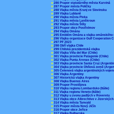
o
286 Prapor statutárního města Karviná
o
287 Prapor města Poličky
o
288 Vlajka města Kranj ve Slovinsku
o
289 Vlajka Lublaně
o
290 Vlajka města Pivka
o
291 Vlajka města Lanškroun
o
292 Vlajka města Štíty
o
293 Prapor obce Postřelmov
o
294 Vlajka Ománu
o
295 Emblém Ománu a vlajka ománského 
o
296 Vlajka organizace Gulf Cooperation
o
297 PF 2023
o
298 Obří vlajka Chile
o
299 Chilská prezidentská vlajka
o
300 Vlajka Viňa del Mar (Chile)
o
301 Vlajka provincie Patagonie (Chile)
o
302 Vlajka Punta Arenas (Chile)
o
303 Vlajka provincie Santa Cruz (Argenti
o
304 Vlajka provincie Ohňová země (Arge
o
305 Čelenová vlajka argentinských vojen
o
306 Vlajka Argentiny
o
307 Historická vlajka Argentiny
o
308 Vlajka Buenos Aires
o
309 Prapor Prostějova
o
310 Vlajka regionu Lombardsko (Itálie)
o
311 Vlajka regionu Veneto (Itálie)
o
312 Vlajky u zvonu padlých v Roveretu
o
313 Vlajka obce Albrechtive v Jizerskýc
o
314 Vlajka města Tanvald
o
315 Prapor města Nový Jičín
o
316 Prapor obce Jeřice
o
317 Vlajka Bulharska