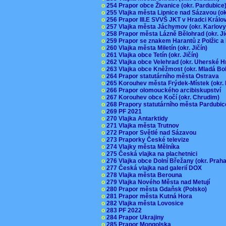
o
254 Prapor obce Živanice (okr. Pardubic
o
255 Vlajka města Lipnice nad Sázavou (o
o
256 Prapor III.E SVVŠ JKT v Hradci Král
o
257 Vlajka města Jáchymov (okr. Karlov
o
258 Prapor města Lázně Bělohrad (okr. J
o
259 Prapor se znakem Harantů z Polžic 
o
260 Vlajka města Miletín (okr. Jičín)
o
261 Vlajka obce Tetín (okr. Jičín)
o
262 Vlajka obce Velehrad (okr. Uherské H
o
263 Vlajka obce Kněžmost (okr. Mladá Bo
o
264 Prapor statutárního města Ostrava
o
265 Korouhev města Frýdek-Místek (okr.
o
266 Prapor olomouckého arcibiskupství
o
267 Korouhev obce Kočí (okr. Chrudim)
o
268 Prapory statutárního města Pardubi
o
269 PF 2021
o
270 Vlajka Antarktidy
o
271 Vlajka města Trutnov
o
272 Prapor Světlé nad Sázavou
o
273 Praporky České televize
o
274 Vlajky města Mělníka
o
275 Česká vlajka na plachetnici
o
276 Vlajka obce Dolní Břežany (okr. Pra
o
277 Česká vlajka nad galerií DOX
o
278 Vlajka města Berouna
o
279 Vlajka Nového Města nad Metují
o
280 Prapor města Gdaňsk (Polsko)
o
281 Prapor města Kutná Hora
o
282 Vlajka města Lovosice
o
283 PF 2022
o
284 Prapor Ukrajiny
o
285 Prapor Mongolska