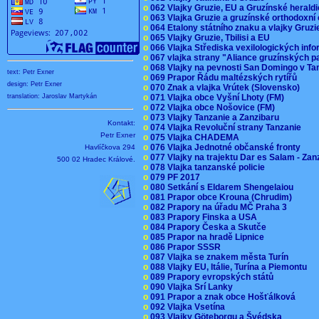
o
062 Vlajky Gruzie, EU a Gruzínské herald
o
063 Vlajka Gruzie a gruzínské orthodoxní
o
064 Etalony státního znaku a vlajky Gruz
o
065 Vlajky Gruzie, Tbilisi a EU
o
066 Vlajka Střediska vexilologických inf
o
067 vlajka strany "Aliance gruzínských p
o
068 Vlajky na pevnosti San Domingo v Ta
text: Petr Exner
o
069 Prapor Řádu maltézských rytířů
design: Petr Exner
o
070 Znak a vlajka Vrútek (Slovensko)
o
071 Vlajka obce Vyšní Lhoty (FM)
translation: Jaroslav Martykán
o
072 Vlajka obce Nošovice (FM)
o
073 Vlajky Tanzanie a Zanzibaru
Kontakt:
o
074 Vlajka Revoluční strany Tanzanie
Petr Exner
o
075 Vlajka CHADEMA
o
076 Vlajka Jednotné občanské fronty
Havlíčkova 294
o
077 Vlajky na trajektu Dar es Salam - Za
500 02 Hradec Králové.
o
078 Vlajka tanzanské policie
o
079 PF 2017
o
080 Setkání s Eldarem Shengelaiou
o
081 Prapor obce Krouna (Chrudim)
o
082 Prapory na úřadu MČ Praha 3
o
083 Prapory Finska a USA
o
084 Prapory Česka a Skutče
o
085 Prapor na hradě Lipnice
o
086 Prapor SSSR
o
087 Vlajka se znakem města Turín
o
088 Vlajky EU, Itálie, Turína a Piemontu
o
089 Prapory evropských států
o
090 Vlajka Srí Lanky
o
091 Prapor a znak obce Hošťálková
o
092 Vlajka Vsetína
o
093 Vlajky Göteborgu a Švédska