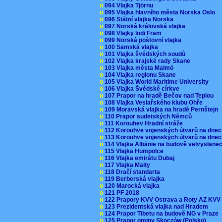
o
094 Vlajka Tjörnu
o
095 Vlajka hlavního města Norska Oslo
o
096 Státní vlajka Norska
o
097 Norská královská vlajka
o
098 Vlajky lodi Fram
o
099 Norská poštovní vlajka
o
100 Samská vlajka
o
101 Vlajka švédských soudů
o
102 Vlajka krajské rady Skane
o
103 Vlajka města Malmö
o
104 Vlajka regionu Skane
o
105 Vlajka World Maritime University
o
106 Vlajka Švédské církve
o
107 Prapor na hradě Bečov nad Teplou
o
108 Vlajka Veslařského klubu Ohře
o
109 Moravská vlajka na hradě Pernštejn
o
110 Prapor sudetských Němců
o
111 Korouhev Hradní stráže
o
112 Korouhve vojenských útvarů na dne
o
113 Korouhve vojenských útvarů na dne
o
114 Vlajka Albánie na budově velvyslane
o
115 Vlajka Humpolce
o
116 Vlajka emirátu Dubaj
o
117 Vlajka Malty
o
118 Dračí standarta
o
119 Berberská vlajka
o
120 Marocká vlajka
o
121 PF 2018
o
122 Prapory KVV Ostrava a Roty AZ KV
o
123 Prezidentská vlajka nad Hradem
o
124 Prapor Tibetu na budově NG v Praze
o
125 Prapor gminy Skoczów (Polsko)