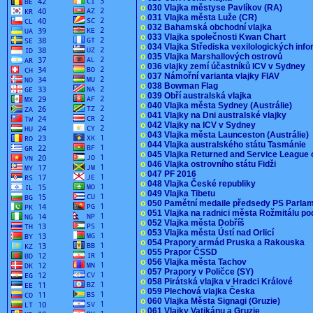
o
030 Vlajka městyse Pavlíkov (RA)
o
031 Vlajka města Luže (CR)
o
032 Bahamská obchodní vlajka
o
033 Vlajka společnosti Kwan Chart
o
034 Vlajka Střediska vexilologických inf
o
035 Vlajka Marshallových ostrovů
o
036 vlajky zemí účastníků ICV v Sydney
o
037 Námořní varianta vlajky FIAV
o
038 Bowman Flag
o
039 Obří australská vlajka
o
040 Vlajka města Sydney (Austrálie)
o
041 Vlajky na Dni australské vlajky
o
042 Vlajky na ICV v Sydney
o
043 Vlajka města Launceston (Austrálie)
o
044 Vlajka australského státu Tasmánie
o
045 Vlajka Returned and Service League 
o
046 Vlajka ostrovního státu Fidži
o
047 PF 2016
o
048 Vlajka České republiky
o
049 Vlajka Tibetu
o
050 Pamětní medaile předsedy PS Parla
o
051 Vlajka na radnici města Rožmitálu 
o
052 Vlajka města Dobříš
o
053 Vlajka města Ústí nad Orlicí
o
054 Prapory armád Pruska a Rakouska
o
055 Prapor ČSSD
o
056 Vlajka města Tachov
o
057 Prapory v Poličce (SY)
o
058 Pirátská vlajka v Hradci Králové
o
059 Plechová vlajka Česka
o
060 Vlajka Města Signagi (Gruzie)
o
061 Vlajky Vatikánu a Gruzie