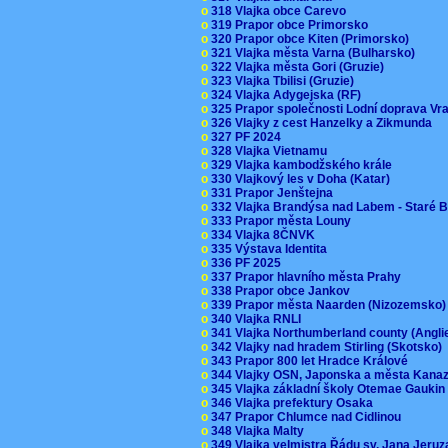
o
318 Vlajka obce Carevo
o
319 Prapor obce Primorsko
o
320 Prapor obce Kiten (Primorsko)
o
321 Vlajka města Varna (Bulharsko)
o
322 Vlajka města Gori (Gruzie)
o
323 Vlajka Tbilisi (Gruzie)
o
324 Vlajka Adygejska (RF)
o
325 Prapor společnosti Lodní doprava V
o
326 Vlajky z cest Hanzelky a Zikmunda
o
327 PF 2024
o
328 Vlajka Vietnamu
o
329 Vlajka kambodžského krále
o
330 Vlajkový les v Doha (Katar)
o
331 Prapor Jenštejna
o
332 Vlajka Brandýsa nad Labem - Staré 
o
333 Prapor města Louny
o
334 Vlajka 8ČNVK
o
335 Výstava Identita
o
336 PF 2025
o
337 Prapor hlavního města Prahy
o
338 Prapor obce Jankov
o
339 Prapor města Naarden (Nizozemsko
o
340 Vlajka RNLI
o
341 Vlajka Northumberland county (Angl
o
342 Vlajky nad hradem Stirling (Skotsko)
o
343 Prapor 800 let Hradce Králové
o
344 Vlajky OSN, Japonska a města Kan
o
345 Vlajka základní školy Otemae Gauki
o
346 Vlajka prefektury Osaka
o
347 Prapor Chlumce nad Cidlinou
o
348 Vlajka Malty
o
349 Vlajka velmistra Řádu sv. Jana Jer