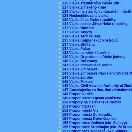
o
126 Vlajka statutárního města Zlín
o
127 Vlajka Zlínského kraje
o
128 Vlajky na stěžních v Kapském měst
o
129 Neidentifikovaná vlajka
o
130 Vlajka Jihoafrické republiky
o
131 Vlajka policie Jihoafrické republiky
o
132 Vlajka Namibie
o
133 Vlajka Angoly
o
134 Vlajka Africké unie
o
135 Vlajka Kajmanských ostrovů
o
137 Vlajka Bhútánu
o
137 Vlajka Palau
o
138 Vlajka namibijské policie
o
139 Vlajka Organizace africké jednoty
o
140 Vlajka Botswany
o
141 Vlajka botswanské policie
o
142 Vlajka Zimbabwe
o
143 Vlajka Zimbabwe Parks and Wildlife
o
144 Vlajka Zambie
o
145 Vlajka Mukuni
o
146 Vlajka Civil Aviation Authority of Z
o
147 Autovlaječka na limuzíně zimbabwsk
o
148 Prapor Ivančic
o
149 Prapor mikroregionu Ivančicko
o
150 Prapory na Oslavanské radnici
o
151 Prapor Oslavan
o
152 Prapor města Vis
o
153 Prapor města Schkeuditz
o
154 Prapor města Dolní Kounice
o
155 Prapor obce Jedlová (okr. Svitavy)
o
156 Prapor obce Strachujov (okr. Žďár n
o
157 Prapor obce Rohozná (okr. Svitavy)