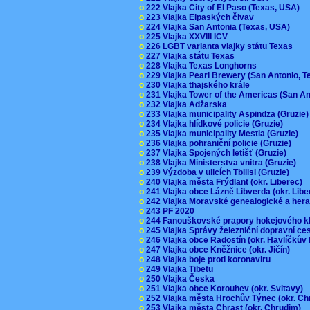
o
222 Vlajka City of El Paso (Texas, USA)
o
223 Vlajka Elpaských čivav
o
224 Vlajka San Antonia (Texas, USA)
o
225 Vlajka XXVIII ICV
o
226 LGBT varianta vlajky státu Texas
o
227 Vlajka státu Texas
o
228 Vlajka Texas Longhorns
o
229 Vlajka Pearl Brewery (San Antonio, 
o
230 Vlajka thajského krále
o
231 Vlajka Tower of the Americas (San A
o
232 Vlajka Adžarska
o
233 Vlajka municipality Aspindza (Gruzie
o
234 Vlajka hlídkové policie (Gruzie)
o
235 Vlajka municipality Mestia (Gruzie)
o
236 Vlajka pohraniční policie (Gruzie)
o
237 Vlajka Spojených letišť (Gruzie)
o
238 Vlajka Ministerstva vnitra (Gruzie)
o
239 Výzdoba v ulicích Tbilisi (Gruzie)
o
240 Vlajka města Frýdlant (okr. Liberec)
o
241 Vlajka obce Lázně Libverda (okr. Lib
o
242 Vlajka Moravské genealogické a hera
o
243 PF 2020
o
244 Fanouškovské prapory hokejového k
o
245 Vlajka Správy železniční dopravní c
o
246 Vlajka obce Radostín (okr. Havlíčkův
o
247 Vlajka obce Kněžnice (okr. Jičín)
o
248 Vlajka boje proti koronaviru
o
249 Vlajka Tibetu
o
250 Vlajka Česka
o
251 Vlajka obce Korouhev (okr. Svitavy)
o
252 Vlajka města Hrochův Týnec (okr. C
o
253 Vlajka města Chrast (okr. Chrudim)