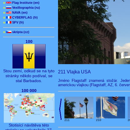
o
Flag Institute (en)
o
Vexillographia (ru)
o
NAVA (en)
o
CYBERFLAG (fr)
o
SFV (fr)
o
skripta (cz)
100
Stou zemí, odkud se na tyto
211 Vlajka USA
stránky někdo podíval, se
Jméno Flagstaff znamená stožár. Jede
stal Barbados.
americkou vlajkou (Flagstaff, AZ, 6. červe
100 000
211
210
2
Stotisící návštěva této