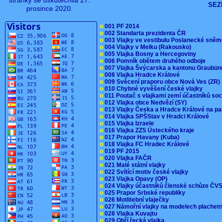
stránky se uskutečnila 27.
SEZ
prosince 2020.
o
001 PF 2014
o
002 Standarta prezidenta ČR
o
003 Vlajky ve vestibulu Poslanecké sn
o
004 Vlajky v Melku (Rakousko)
o
005 Vlajka Bosny a Hercegoviny
o
006 Pomník obětem druhého odboje
o
007 Vlajka Švýcarska a kantonu Graubü
o
008 Vlajka Hradce Králové
o
009 Svěcení praporu obce Nová Ves (ZR
o
010 Chybné vyvěšení české vlajky
o
011 Poutač s vlajkami zemí účastníků s
o
012 Vlajka obce Nedvězí (SY)
o
013 Vlajky Česka a Hradce Králové na pa
o
014 Vlajka SPŠStav v Hradci Králové
o
015 Vlajka Izraele
o
016 Vlajka ZZS Ústeckého kraje
o
017 Prapor Havany (Kuba)
o
018 Vlajka FC Hradec Králové
o
019 PF 2015
o
020 Vlajka FAČR
o
021 Malé státní vlajky
o
022 Svítící motiv české vlajky
o
023 Vlajka Opavy (OP)
o
024 Vlajky účastníků členské schůze Č
o
025 Prapor Srbské republiky
o
026 Motlitební vlaječky
o
027 Námořní vlajky na modelech plachet
o
028 Vlajka Kuvajtu
o
029 Obří řecká vlajka