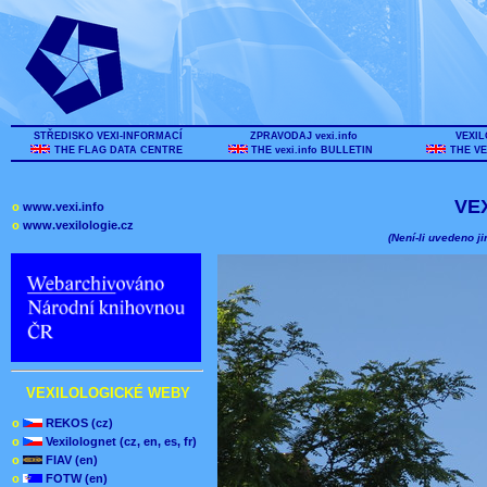
STŘEDISKO VEXI-INFORMACÍ
ZPRAVODAJ vexi.info
VEXIL
THE FLAG DATA CENTRE
THE vexi.info BULLETIN
THE VE
VE
o
www.vexi.info
o
www.vexilologie.cz
(Není-li uvedeno ji
VEXILOLOGICKÉ WEBY
o
REKOS (cz)
o
Vexilolognet (cz, en, es, fr)
o
FIAV (en)
o
FOTW (en)