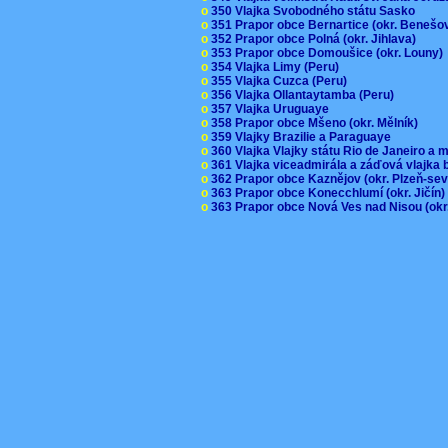
o
350 Vlajka Svobodného státu Sasko
o
351 Prapor obce Bernartice (okr. Beneš
o
352 Prapor obce Polná (okr. Jihlava)
o
353 Prapor obce Domoušice (okr. Louny
o
354 Vlajka Limy (Peru)
o
355 Vlajka Cuzca (Peru)
o
356 Vlajka Ollantaytamba (Peru)
o
357 Vlajka Uruguaye
o
358 Prapor obce Mšeno (okr. Mělník)
o
359 Vlajky Brazilie a Paraguaye
o
360 Vlajka Vlajky státu Rio de Janeiro a 
o
361 Vlajka viceadmirála a záďová vlajka
o
362 Prapor obce Kaznějov (okr. Plzeň-se
o
363 Prapor obce Konecchlumí (okr. Jičín
o
363 Prapor obce Nová Ves nad Nisou (okr