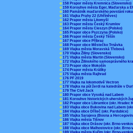
o
158 Prapor města Kremnica (Slovensko
o
159 Korouhve města Eger, Maďarska a 
o
160 Památník maďarského povstání roku
o
161 Vlajka Prahy 22 (Uhříněves)
o
162 Prapor města Litomyšl
o
163 Prapor města Český Krumlov
o
164 Prapor města Cieszyn (Polsko)
o
165 Prapor obce Pszczyna (Polsko)
o
166 Prapor města Český Těšín
o
167 Prapor obce Příbraz
o
168 Prapor obce Městečko Trnávka
o
169 Vlajka města Moravská Třebová
o
170 Vlajka Žiliny (Slovensko)
o
171 Vlajka města Martin (Slovensko)
o
172 Vlajka Žilinského samosprávného kr
o
173 Prapor obce Mokošín
o
174 Prapor města Králíky
o
175 Vlajka města Rajhrad
o
176 PF 2019
o
177 Vlajka na lokomotivě Vectron
o
178 Vlajka na půl žerdi na katedrále v D
o
179 The Civil Jack
o
180 Prapor obce Vysoká nad Labem
o
181 Korouhve historických uherských ž
o
182 Prapor obce Librantice (okr. Hradec 
o
183 Vlajka obce Bukovina nad Labem (ok
o
184 Vlajka obce Dříteč (okr. Pardubice)
o
185 Vlajka Sarajeva (Bosna a Hercegovi
o
186 Vlajka města Tišnov
o
187 Vlajka obce Drásov (okr. Brno-venk
o
188 Vlajka obce Malhostovice (okr. Brno
o
189 Vlajka města Kuřim (okr. Brno-venk