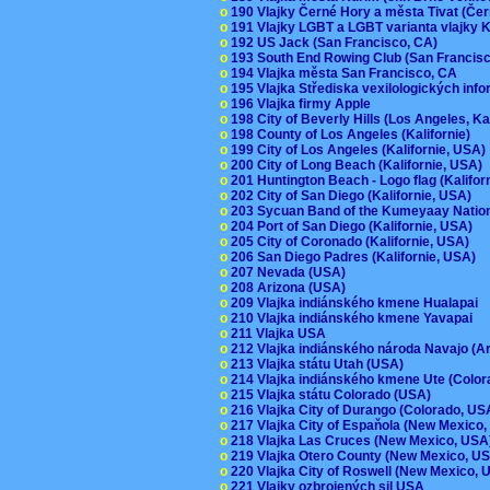
o
190 Vlajky Černé Hory a města Tivat (Če
o
191 Vlajky LGBT a LGBT varianta vlajky K
o
192 US Jack (San Francisco, CA)
o
193 South End Rowing Club (San Francis
o
194 Vlajka města San Francisco, CA
o
195 Vlajka Střediska vexilologických inf
o
196 Vlajka firmy Apple
o
198 City of Beverly Hills (Los Angeles, Ka
o
198 County of Los Angeles (Kalifornie)
o
199 City of Los Angeles (Kalifornie, USA
o
200 City of Long Beach (Kalifornie, USA)
o
201 Huntington Beach - Logo flag (Kalifo
o
202 City of San Diego (Kalifornie, USA)
o
203 Sycuan Band of the Kumeyaay Nation
o
204 Port of San Diego (Kalifornie, USA)
o
205 City of Coronado (Kalifornie, USA)
o
206 San Diego Padres (Kalifornie, USA)
o
207 Nevada (USA)
o
208 Arizona (USA)
o
209 Vlajka indiánského kmene Hualapai
o
210 Vlajka indiánského kmene Yavapai
o
211 Vlajka USA
o
212 Vlajka indiánského národa Navajo (A
o
213 Vlajka státu Utah (USA)
o
214 Vlajka indiánského kmene Ute (Colo
o
215 Vlajka státu Colorado (USA)
o
216 Vlajka City of Durango (Colorado, U
o
217 Vlajka City of Espaňola (New Mexico
o
218 Vlajka Las Cruces (New Mexico, US
o
219 Vlajka Otero County (New Mexico, 
o
220 Vlajka City of Roswell (New Mexico,
o
221 Vlajky ozbrojených sil USA