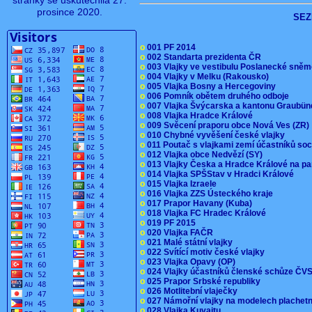
stránky se uskutečnila 27.
prosince 2020.
SEZ
o
001 PF 2014
o
002 Standarta prezidenta ČR
o
003 Vlajky ve vestibulu Poslanecké sn
o
004 Vlajky v Melku (Rakousko)
o
005 Vlajka Bosny a Hercegoviny
o
006 Pomník obětem druhého odboje
o
007 Vlajka Švýcarska a kantonu Graubü
o
008 Vlajka Hradce Králové
o
009 Svěcení praporu obce Nová Ves (ZR
o
010 Chybné vyvěšení české vlajky
o
011 Poutač s vlajkami zemí účastníků s
o
012 Vlajka obce Nedvězí (SY)
o
013 Vlajky Česka a Hradce Králové na pa
o
014 Vlajka SPŠStav v Hradci Králové
o
015 Vlajka Izraele
o
016 Vlajka ZZS Ústeckého kraje
o
017 Prapor Havany (Kuba)
o
018 Vlajka FC Hradec Králové
o
019 PF 2015
o
020 Vlajka FAČR
o
021 Malé státní vlajky
o
022 Svítící motiv české vlajky
o
023 Vlajka Opavy (OP)
o
024 Vlajky účastníků členské schůze Č
o
025 Prapor Srbské republiky
o
026 Motlitební vlaječky
o
027 Námořní vlajky na modelech plachet
o
028 Vlajka Kuvajtu