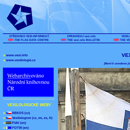
STŘEDISKO VEXI-INFORMACÍ
ZPRAVODAJ vexi.info
VEXIL
THE FLAG DATA CENTRE
THE vexi.info BULLETIN
THE VE
VE
o
www.vexi.info
o
www.vexilologie.cz
(Není-li uvedeno ji
VEXILOLOGICKÉ WEBY
o
REKOS (cz)
o
Vexilolognet (cz, en, es, fr)
o
FIAV (en)
o
FOTW (en)