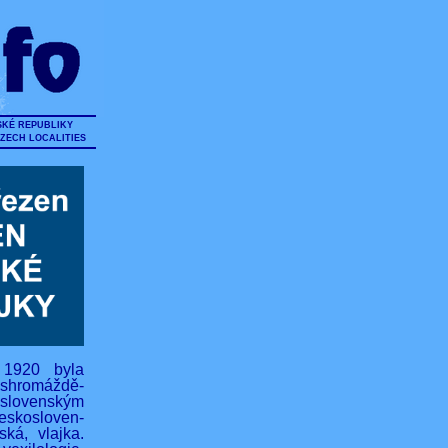
SKÉ REPUBLIKY
CZECH LOCALITIES
 1920 byla
hromáždě-
lovenským
eskosloven-
ská, vlajka.