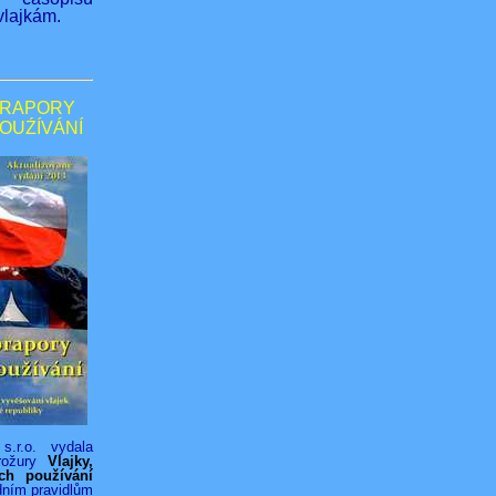
lajkám.
PRAPORY
POUŹÍVÁNÍ
s.r.o. vydala
rožury
Vlajky,
ich používání
dním pravidlům