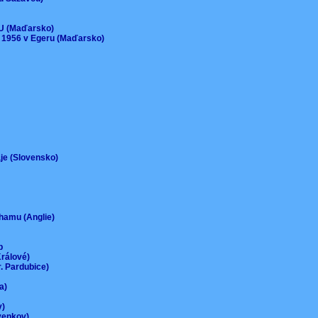
)
EU (Maďarsko)
 1956 v Egeru (Maďarsko)
aje (Slovensko)
urhamu (Anglie)
up
Králové)
r. Pardubice)
na)
ov)
-venkov)