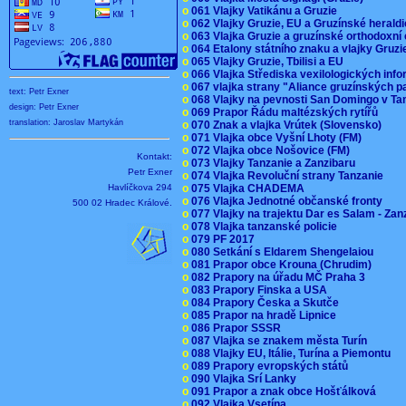
o
061 Vlajky Vatikánu a Gruzie
o
062 Vlajky Gruzie, EU a Gruzínské herald
o
063 Vlajka Gruzie a gruzínské orthodoxní
o
064 Etalony státního znaku a vlajky Gruz
o
065 Vlajky Gruzie, Tbilisi a EU
o
066 Vlajka Střediska vexilologických inf
o
067 vlajka strany "Aliance gruzínských p
text: Petr Exner
o
068 Vlajky na pevnosti San Domingo v Ta
design: Petr Exner
o
069 Prapor Řádu maltézských rytířů
translation: Jaroslav Martykán
o
070 Znak a vlajka Vrútek (Slovensko)
o
071 Vlajka obce Vyšní Lhoty (FM)
o
072 Vlajka obce Nošovice (FM)
Kontakt:
o
073 Vlajky Tanzanie a Zanzibaru
Petr Exner
o
074 Vlajka Revoluční strany Tanzanie
Havlíčkova 294
o
075 Vlajka CHADEMA
o
076 Vlajka Jednotné občanské fronty
500 02 Hradec Králové.
o
077 Vlajky na trajektu Dar es Salam - Za
o
078 Vlajka tanzanské policie
o
079 PF 2017
o
080 Setkání s Eldarem Shengelaiou
o
081 Prapor obce Krouna (Chrudim)
o
082 Prapory na úřadu MČ Praha 3
o
083 Prapory Finska a USA
o
084 Prapory Česka a Skutče
o
085 Prapor na hradě Lipnice
o
086 Prapor SSSR
o
087 Vlajka se znakem města Turín
o
088 Vlajky EU, Itálie, Turína a Piemontu
o
089 Prapory evropských států
o
090 Vlajka Srí Lanky
o
091 Prapor a znak obce Hošťálková
o
092 Vlajka Vsetína