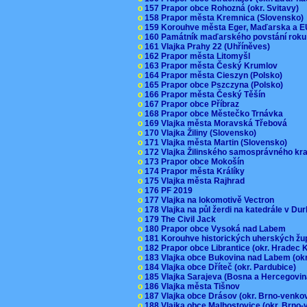
o
157 Prapor obce Rohozná (okr. Svitavy)
o
158 Prapor města Kremnica (Slovensko
o
159 Korouhve města Eger, Maďarska a 
o
160 Památník maďarského povstání roku
o
161 Vlajka Prahy 22 (Uhříněves)
o
162 Prapor města Litomyšl
o
163 Prapor města Český Krumlov
o
164 Prapor města Cieszyn (Polsko)
o
165 Prapor obce Pszczyna (Polsko)
o
166 Prapor města Český Těšín
o
167 Prapor obce Příbraz
o
168 Prapor obce Městečko Trnávka
o
169 Vlajka města Moravská Třebová
o
170 Vlajka Žiliny (Slovensko)
o
171 Vlajka města Martin (Slovensko)
o
172 Vlajka Žilinského samosprávného kr
o
173 Prapor obce Mokošín
o
174 Prapor města Králíky
o
175 Vlajka města Rajhrad
o
176 PF 2019
o
177 Vlajka na lokomotivě Vectron
o
178 Vlajka na půl žerdi na katedrále v D
o
179 The Civil Jack
o
180 Prapor obce Vysoká nad Labem
o
181 Korouhve historických uherských ž
o
182 Prapor obce Librantice (okr. Hradec 
o
183 Vlajka obce Bukovina nad Labem (ok
o
184 Vlajka obce Dříteč (okr. Pardubice)
o
185 Vlajka Sarajeva (Bosna a Hercegovi
o
186 Vlajka města Tišnov
o
187 Vlajka obce Drásov (okr. Brno-venk
o
188 Vlajka obce Malhostovice (okr. Brno