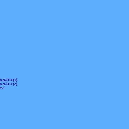
ch NATO (1)
ch NATO (2)
ctví
V