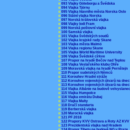
o
093 Vlajky Göteborgu a Švédska
o
094 Vlajka Tjörnu
o
095 Vlajka hlavního města Norska Oslo
o
096 Státní vlajka Norska
o
097 Norská královská vlajka
o
098 Vlajky lodi Fram
o
099 Norská poštovní vlajka
o
100 Samská vlajka
o
101 Vlajka švédských soudů
o
102 Vlajka krajské rady Skane
o
103 Vlajka města Malmö
o
104 Vlajka regionu Skane
o
105 Vlajka World Maritime University
o
106 Vlajka Švédské církve
o
107 Prapor na hradě Bečov nad Teplou
o
108 Vlajka Veslařského klubu Ohře
o
109 Moravská vlajka na hradě Pernštejn
o
110 Prapor sudetských Němců
o
111 Korouhev Hradní stráže
o
112 Korouhve vojenských útvarů na dne
o
113 Korouhve vojenských útvarů na dne
o
114 Vlajka Albánie na budově velvyslane
o
115 Vlajka Humpolce
o
116 Vlajka emirátu Dubaj
o
117 Vlajka Malty
o
118 Dračí standarta
o
119 Berberská vlajka
o
120 Marocká vlajka
o
121 PF 2018
o
122 Prapory KVV Ostrava a Roty AZ KV
o
123 Prezidentská vlajka nad Hradem
o
124 Prapor Tibetu na budově NG v Praze