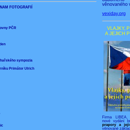
věnovaného v
NAM FOTOGRAFIÍ
vexiday.org
ěmovny PČR
VLAJKY, 
A JEJICH 
nden
)
ochařského sympozia
rníku Primátor Ulrich
VS
Firma LIBEA, 
nové vydání b
prapory a jej
nic
věnované zákla