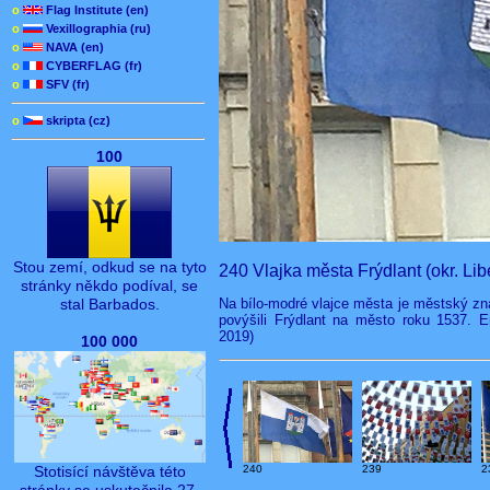
o
Flag Institute (en)
o
Vexillographia (ru)
o
NAVA (en)
o
CYBERFLAG (fr)
o
SFV (fr)
o
skripta (cz)
100
Stou zemí, odkud se na tyto
240 Vlajka města Frýdlant (okr. Lib
stránky někdo podíval, se
Na bílo-modré vlajce města je městský zna
stal Barbados.
povýšili Frýdlant na město roku 1537. Er
2019)
100 000
Stotisící návštěva této
240
239
2