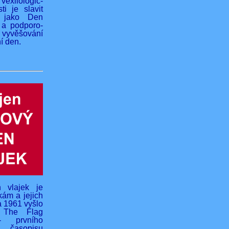
vexilologic-
ti je slavit
 jako Den
 a podporo-
yvěšování
í den.
 vlajek je
kám a jejich
na 1961 vyšlo
o The Flag
- prvního
 časopisu