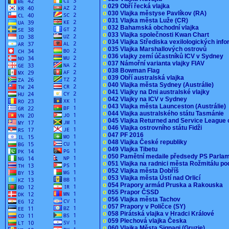
o
029 Obří řecká vlajka
o
030 Vlajka městyse Pavlíkov (RA)
o
031 Vlajka města Luže (CR)
o
032 Bahamská obchodní vlajka
o
033 Vlajka společnosti Kwan Chart
o
034 Vlajka Střediska vexilologických inf
o
035 Vlajka Marshallových ostrovů
o
036 vlajky zemí účastníků ICV v Sydney
o
037 Námořní varianta vlajky FIAV
o
038 Bowman Flag
o
039 Obří australská vlajka
o
040 Vlajka města Sydney (Austrálie)
o
041 Vlajky na Dni australské vlajky
o
042 Vlajky na ICV v Sydney
o
043 Vlajka města Launceston (Austrálie)
o
044 Vlajka australského státu Tasmánie
o
045 Vlajka Returned and Service League 
o
046 Vlajka ostrovního státu Fidži
o
047 PF 2016
o
048 Vlajka České republiky
o
049 Vlajka Tibetu
o
050 Pamětní medaile předsedy PS Parla
o
051 Vlajka na radnici města Rožmitálu 
o
052 Vlajka města Dobříš
o
053 Vlajka města Ústí nad Orlicí
o
054 Prapory armád Pruska a Rakouska
o
055 Prapor ČSSD
o
056 Vlajka města Tachov
o
057 Prapory v Poličce (SY)
o
058 Pirátská vlajka v Hradci Králové
o
059 Plechová vlajka Česka
o
060 Vlajka Města Signagi (Gruzie)