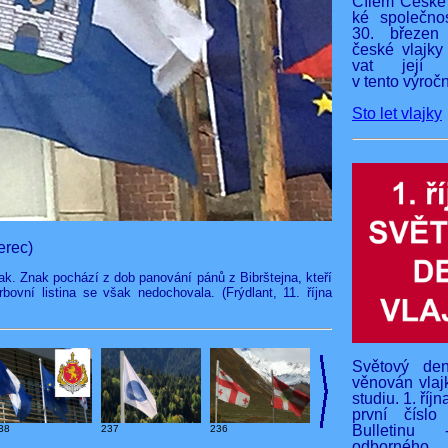
Cílem České 
ké společnos
30. březen
české vlajky
vat její v
v tento výročn
Sto let vlajky
erec)
k. Znak pochází z dob panování pánů z Bibrštejna, kteří
bovní listina se však nedochovala. (Frýdlant, 11. října
Světový den
věnován vlaj
studiu. 1. říj
první čísl
Bulletinu 
38
236
237
odborného