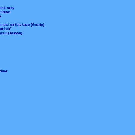
ické rady
 církve
ie
ormací na Kavkaze (Gruzie)
atriotů"
msui (Taiwan)
nzibar