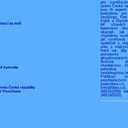
pro vyvěšová
území České rep
jsou tři experti
podvýboru pro
vexilologii, Pet
Fojtík a Zbyše
ormací na moři
64 stranác
barevnými obr
ukazuje, jak
chybnému vyvěš
jak vyvěšovat 
společně s vla
unie, s vlajkymi
firem tak, aby
požadav
aktualizovan
Brožura o
všeobecnou čá
of Australia
jednotliv
vexilologickou te
Publikaci l
prostřednict
(www.libea.c
mentu České republiky
(info@libea
(485161059) ne
pod Třemšínem
(485160520).