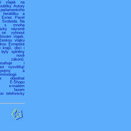
ní vlajek na
ubliky. Autory
 parlamentního
 heraldiku a
r Exner, Pavel
k Svoboda. Na
h s mnoha
ázky názorně
 se vyhnout
ování vlajek,
českou vlajku
jkou Evropské
 krajů, obcí i
 byly splněny
ky nově
ých zákonů.
bsahuje i
st vysvětlují
é pojmy a
rminologii.
ze objednat
vím E-Shopu
z), e-mailem
.cz), faxem
bo telefonicky