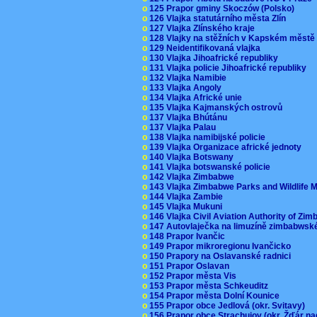
o
125 Prapor gminy Skoczów (Polsko)
o
126 Vlajka statutárního města Zlín
o
127 Vlajka Zlínského kraje
o
128 Vlajky na stěžních v Kapském měst
o
129 Neidentifikovaná vlajka
o
130 Vlajka Jihoafrické republiky
o
131 Vlajka policie Jihoafrické republiky
o
132 Vlajka Namibie
o
133 Vlajka Angoly
o
134 Vlajka Africké unie
o
135 Vlajka Kajmanských ostrovů
o
137 Vlajka Bhútánu
o
137 Vlajka Palau
o
138 Vlajka namibijské policie
o
139 Vlajka Organizace africké jednoty
o
140 Vlajka Botswany
o
141 Vlajka botswanské policie
o
142 Vlajka Zimbabwe
o
143 Vlajka Zimbabwe Parks and Wildlife
o
144 Vlajka Zambie
o
145 Vlajka Mukuni
o
146 Vlajka Civil Aviation Authority of Z
o
147 Autovlaječka na limuzíně zimbabwsk
o
148 Prapor Ivančic
o
149 Prapor mikroregionu Ivančicko
o
150 Prapory na Oslavanské radnici
o
151 Prapor Oslavan
o
152 Prapor města Vis
o
153 Prapor města Schkeuditz
o
154 Prapor města Dolní Kounice
o
155 Prapor obce Jedlová (okr. Svitavy)
o
156 Prapor obce Strachujov (okr. Žďár n