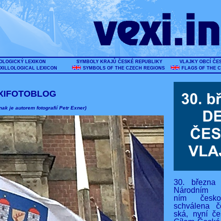
OLOGICKÝ LEXIKON
SYMBOLY KRAJŮ ČESKÉ REPUBLIKY
VLAJKY OBCÍ ČE
XILLOLOGICAL LEXICON
SYMBOLS OF THE CZECH REGIONS
FLAGS OF THE 
XIFOTOBLOG
nak je autorem fotografií Petr Exner)
30. března
Národním s
ním českos
schválena č
ská, nyní če