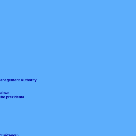
ě
 Management Authority
imbabwe
ého prezidenta
ad Sázavou)