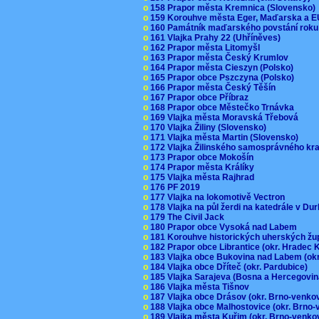
o
158 Prapor města Kremnica (Slovensko
o
159 Korouhve města Eger, Maďarska a 
o
160 Památník maďarského povstání roku
o
161 Vlajka Prahy 22 (Uhříněves)
o
162 Prapor města Litomyšl
o
163 Prapor města Český Krumlov
o
164 Prapor města Cieszyn (Polsko)
o
165 Prapor obce Pszczyna (Polsko)
o
166 Prapor města Český Těšín
o
167 Prapor obce Příbraz
o
168 Prapor obce Městečko Trnávka
o
169 Vlajka města Moravská Třebová
o
170 Vlajka Žiliny (Slovensko)
o
171 Vlajka města Martin (Slovensko)
o
172 Vlajka Žilinského samosprávného kr
o
173 Prapor obce Mokošín
o
174 Prapor města Králíky
o
175 Vlajka města Rajhrad
o
176 PF 2019
o
177 Vlajka na lokomotivě Vectron
o
178 Vlajka na půl žerdi na katedrále v D
o
179 The Civil Jack
o
180 Prapor obce Vysoká nad Labem
o
181 Korouhve historických uherských ž
o
182 Prapor obce Librantice (okr. Hradec 
o
183 Vlajka obce Bukovina nad Labem (ok
o
184 Vlajka obce Dříteč (okr. Pardubice)
o
185 Vlajka Sarajeva (Bosna a Hercegovi
o
186 Vlajka města Tišnov
o
187 Vlajka obce Drásov (okr. Brno-venk
o
188 Vlajka obce Malhostovice (okr. Brno
o
189 Vlajka města Kuřim (okr. Brno-venk