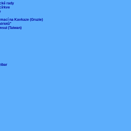
ické rady
 církve
ie
ormací na Kavkaze (Gruzie)
atriotů"
msui (Taiwan)
nzibar