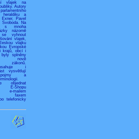
ní vlajek na
ubliky. Autory
 parlamentního
 heraldiku a
r Exner, Pavel
k Svoboda. Na
h s mnoha
ázky názorně
 se vyhnout
ování vlajek,
českou vlajku
jkou Evropské
 krajů, obcí i
 byly splněny
ky nově
ých zákonů.
bsahuje i
st vysvětlují
é pojmy a
rminologii.
ze objednat
vím E-Shopu
z), e-mailem
.cz), faxem
bo telefonicky