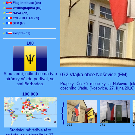
o
Flag Institute (en)
o
Vexillographia (ru)
o
NAVA (en)
o
CYBERFLAG (fr)
o
SFV (fr)
o
skripta (cz)
100
Stou zemí, odkud se na tyto
072 Vlajka obce Nošovice (FM)
stránky někdo podíval, se
Prapory České republiky a Nošovic (o
stal Barbados.
obecního úřadu. (Nošovice, 27. října 2016)
100 000
072
071
0
Stotisící návštěva této