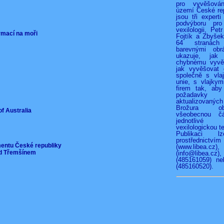
pro vyvěšová
území České rep
jsou tři experti
podvýboru pro
vexilologii, Pet
ormací na moři
Fojtík a Zbyše
64 stranác
barevnými obr
ukazuje, jak
chybnému vyvěš
jak vyvěšovat 
společně s vla
unie, s vlajkymi
firem tak, aby
požadav
aktualizovan
Brožura o
of Australia
všeobecnou čá
jednotliv
vexilologickou te
Publikaci l
prostřednict
mentu České republiky
(www.libea.c
pod Třemšínem
(info@libea
(485161059) ne
(485160520).