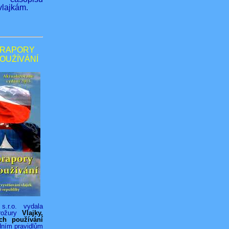
lajkám.
PRAPORY
POUŹÍVÁNÍ
s.r.o. vydala
rožury
Vlajky,
ich používání
dním pravidlům