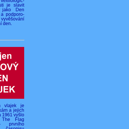
vexilologic-
ti je slavit
 jako Den
 a podporo-
yvěšování
í den.
 vlajek je
kám a jejich
na 1961 vyšlo
o The Flag
- prvního
 časopisu