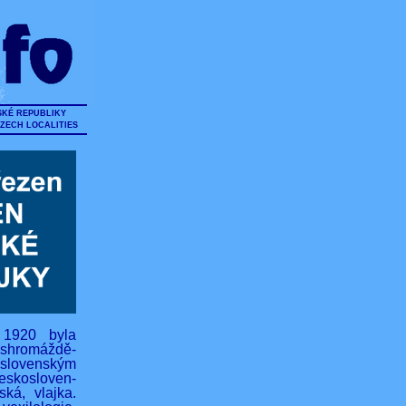
SKÉ REPUBLIKY
CZECH LOCALITIES
 1920 byla
hromáždě-
lovenským
eskosloven-
ská, vlajka.