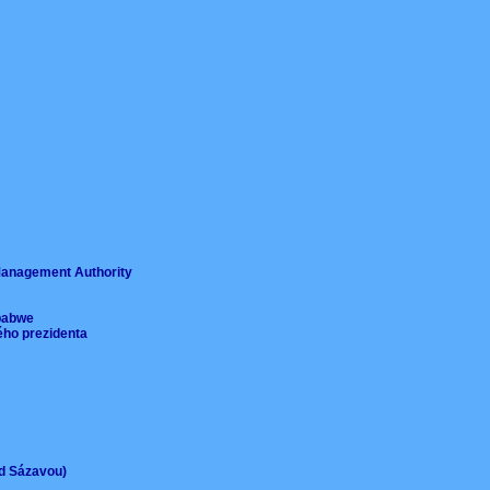
ě
 Management Authority
imbabwe
ého prezidenta
ad Sázavou)