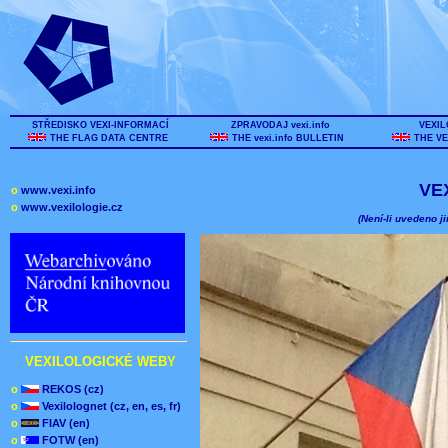
STŘEDISKO VEXI-INFORMACÍ
ZPRAVODAJ vexi.info
VEXIL
THE FLAG DATA CENTRE
THE vexi.info BULLETIN
THE VE
VE
o
www.vexi.info
o
www.vexilologie.cz
(Není-li uvedeno ji
VEXILOLOGICKÉ WEBY
o
REKOS (cz)
o
Vexilolognet (cz, en, es, fr)
o
FIAV (en)
o
FOTW (en)