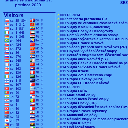
stránky se uskutečnila 27.
SEZ
prosince 2020.
o
001 PF 2014
o
002 Standarta prezidenta ČR
o
003 Vlajky ve vestibulu Poslanecké sn
o
004 Vlajky v Melku (Rakousko)
o
005 Vlajka Bosny a Hercegoviny
o
006 Pomník obětem druhého odboje
o
007 Vlajka Švýcarska a kantonu Graubü
o
008 Vlajka Hradce Králové
o
009 Svěcení praporu obce Nová Ves (ZR
o
010 Chybné vyvěšení české vlajky
o
011 Poutač s vlajkami zemí účastníků s
o
012 Vlajka obce Nedvězí (SY)
o
013 Vlajky Česka a Hradce Králové na pa
o
014 Vlajka SPŠStav v Hradci Králové
o
015 Vlajka Izraele
o
016 Vlajka ZZS Ústeckého kraje
o
017 Prapor Havany (Kuba)
o
018 Vlajka FC Hradec Králové
o
019 PF 2015
o
020 Vlajka FAČR
o
021 Malé státní vlajky
o
022 Svítící motiv české vlajky
o
023 Vlajka Opavy (OP)
o
024 Vlajky účastníků členské schůze Č
o
025 Prapor Srbské republiky
o
026 Motlitební vlaječky
o
027 Námořní vlajky na modelech plachet
o
028 Vlajka Kuvajtu
o
029 Obří řecká vlajka