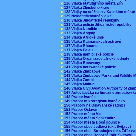
o
126 Vlajka statutárního města Zlín
o
127 Vlajka Zlínského kraje
o
128 Vlajky na stěžních v Kapském měst
o
129 Neidentifikovaná vlajka
o
130 Vlajka Jihoafrické republiky
o
131 Vlajka policie Jihoafrické republiky
o
132 Vlajka Namibie
o
133 Vlajka Angoly
o
134 Vlajka Africké unie
o
135 Vlajka Kajmanských ostrovů
o
137 Vlajka Bhútánu
o
137 Vlajka Palau
o
138 Vlajka namibijské policie
o
139 Vlajka Organizace africké jednoty
o
140 Vlajka Botswany
o
141 Vlajka botswanské policie
o
142 Vlajka Zimbabwe
o
143 Vlajka Zimbabwe Parks and Wildlife
o
144 Vlajka Zambie
o
145 Vlajka Mukuni
o
146 Vlajka Civil Aviation Authority of Z
o
147 Autovlaječka na limuzíně zimbabwsk
o
148 Prapor Ivančic
o
149 Prapor mikroregionu Ivančicko
o
150 Prapory na Oslavanské radnici
o
151 Prapor Oslavan
o
152 Prapor města Vis
o
153 Prapor města Schkeuditz
o
154 Prapor města Dolní Kounice
o
155 Prapor obce Jedlová (okr. Svitavy)
o
156 Prapor obce Strachujov (okr. Žďár n
o
157 Prapor obce Rohozná (okr. Svitavy)