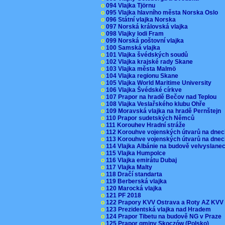
o
094 Vlajka Tjörnu
o
095 Vlajka hlavního města Norska Oslo
o
096 Státní vlajka Norska
o
097 Norská královská vlajka
o
098 Vlajky lodi Fram
o
099 Norská poštovní vlajka
o
100 Samská vlajka
o
101 Vlajka švédských soudů
o
102 Vlajka krajské rady Skane
o
103 Vlajka města Malmö
o
104 Vlajka regionu Skane
o
105 Vlajka World Maritime University
o
106 Vlajka Švédské církve
o
107 Prapor na hradě Bečov nad Teplou
o
108 Vlajka Veslařského klubu Ohře
o
109 Moravská vlajka na hradě Pernštejn
o
110 Prapor sudetských Němců
o
111 Korouhev Hradní stráže
o
112 Korouhve vojenských útvarů na dne
o
113 Korouhve vojenských útvarů na dne
o
114 Vlajka Albánie na budově velvyslane
o
115 Vlajka Humpolce
o
116 Vlajka emirátu Dubaj
o
117 Vlajka Malty
o
118 Dračí standarta
o
119 Berberská vlajka
o
120 Marocká vlajka
o
121 PF 2018
o
122 Prapory KVV Ostrava a Roty AZ KV
o
123 Prezidentská vlajka nad Hradem
o
124 Prapor Tibetu na budově NG v Praze
o
125 Prapor gminy Skoczów (Polsko)