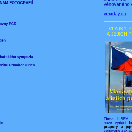
NAM FOTOGRAFIÍ
věnovaného v
vexiday.org
ěmovny PČR
VLAJKY, 
A JEJICH 
nden
)
ochařského sympozia
rníku Primátor Ulrich
VS
Firma LIBEA, 
nové vydání b
nic
prapory a jej
věnované zákla