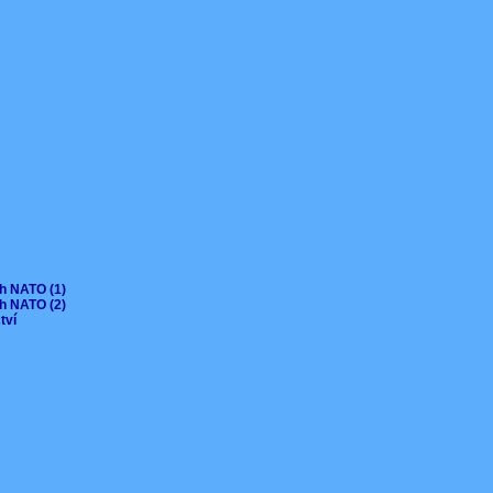
ch NATO (1)
ch NATO (2)
ctví
V