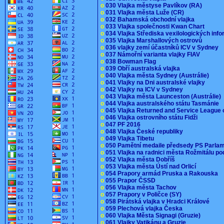
o
030 Vlajka městyse Pavlíkov (RA)
o
031 Vlajka města Luže (CR)
o
032 Bahamská obchodní vlajka
o
033 Vlajka společnosti Kwan Chart
o
034 Vlajka Střediska vexilologických inf
o
035 Vlajka Marshallových ostrovů
o
036 vlajky zemí účastníků ICV v Sydney
o
037 Námořní varianta vlajky FIAV
o
038 Bowman Flag
o
039 Obří australská vlajka
o
040 Vlajka města Sydney (Austrálie)
o
041 Vlajky na Dni australské vlajky
o
042 Vlajky na ICV v Sydney
o
043 Vlajka města Launceston (Austrálie)
o
044 Vlajka australského státu Tasmánie
o
045 Vlajka Returned and Service League 
o
046 Vlajka ostrovního státu Fidži
o
047 PF 2016
o
048 Vlajka České republiky
o
049 Vlajka Tibetu
o
050 Pamětní medaile předsedy PS Parla
o
051 Vlajka na radnici města Rožmitálu 
o
052 Vlajka města Dobříš
o
053 Vlajka města Ústí nad Orlicí
o
054 Prapory armád Pruska a Rakouska
o
055 Prapor ČSSD
o
056 Vlajka města Tachov
o
057 Prapory v Poličce (SY)
o
058 Pirátská vlajka v Hradci Králové
o
059 Plechová vlajka Česka
o
060 Vlajka Města Signagi (Gruzie)
o
061 Vlajky Vatikánu a Gruzie