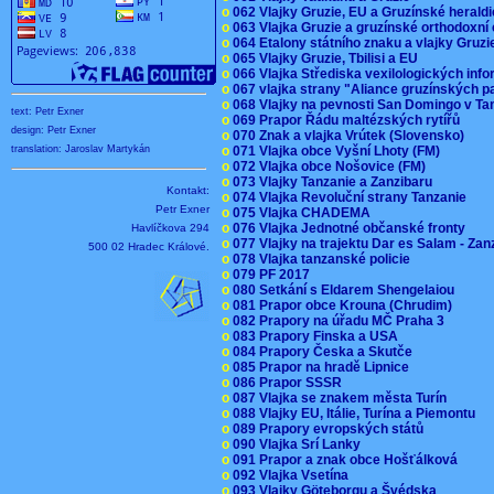
o
062 Vlajky Gruzie, EU a Gruzínské herald
o
063 Vlajka Gruzie a gruzínské orthodoxní
o
064 Etalony státního znaku a vlajky Gruz
o
065 Vlajky Gruzie, Tbilisi a EU
o
066 Vlajka Střediska vexilologických inf
o
067 vlajka strany "Aliance gruzínských p
o
068 Vlajky na pevnosti San Domingo v Ta
text: Petr Exner
o
069 Prapor Řádu maltézských rytířů
design: Petr Exner
o
070 Znak a vlajka Vrútek (Slovensko)
o
071 Vlajka obce Vyšní Lhoty (FM)
translation: Jaroslav Martykán
o
072 Vlajka obce Nošovice (FM)
o
073 Vlajky Tanzanie a Zanzibaru
Kontakt:
o
074 Vlajka Revoluční strany Tanzanie
Petr Exner
o
075 Vlajka CHADEMA
o
076 Vlajka Jednotné občanské fronty
Havlíčkova 294
o
077 Vlajky na trajektu Dar es Salam - Za
500 02 Hradec Králové.
o
078 Vlajka tanzanské policie
o
079 PF 2017
o
080 Setkání s Eldarem Shengelaiou
o
081 Prapor obce Krouna (Chrudim)
o
082 Prapory na úřadu MČ Praha 3
o
083 Prapory Finska a USA
o
084 Prapory Česka a Skutče
o
085 Prapor na hradě Lipnice
o
086 Prapor SSSR
o
087 Vlajka se znakem města Turín
o
088 Vlajky EU, Itálie, Turína a Piemontu
o
089 Prapory evropských států
o
090 Vlajka Srí Lanky
o
091 Prapor a znak obce Hošťálková
o
092 Vlajka Vsetína
o
093 Vlajky Göteborgu a Švédska