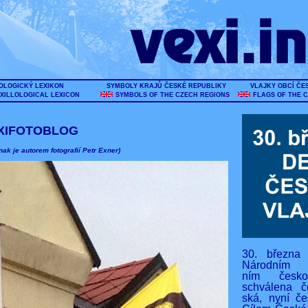
OLOGICKÝ LEXIKON
SYMBOLY KRAJŮ ČESKÉ REPUBLIKY
VLAJKY OBCÍ ČE
XILLOLOGICAL LEXICON
SYMBOLS OF THE CZECH REGIONS
FLAGS OF THE 
XIFOTOBLOG
nak je autorem fotografií Petr Exner)
30. března
Národním s
ním českos
schválena č
ská, nyní če