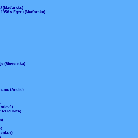
)
EU (Maďarsko)
 1956 v Egeru (Maďarsko)
aje (Slovensko)
urhamu (Anglie)
up
Králové)
r. Pardubice)
na)
ov)
-venkov)
ov)