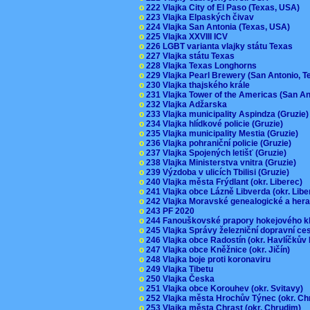
o
222 Vlajka City of El Paso (Texas, USA)
o
223 Vlajka Elpaských čivav
o
224 Vlajka San Antonia (Texas, USA)
o
225 Vlajka XXVIII ICV
o
226 LGBT varianta vlajky státu Texas
o
227 Vlajka státu Texas
o
228 Vlajka Texas Longhorns
o
229 Vlajka Pearl Brewery (San Antonio, 
o
230 Vlajka thajského krále
o
231 Vlajka Tower of the Americas (San A
o
232 Vlajka Adžarska
o
233 Vlajka municipality Aspindza (Gruzie
o
234 Vlajka hlídkové policie (Gruzie)
o
235 Vlajka municipality Mestia (Gruzie)
o
236 Vlajka pohraniční policie (Gruzie)
o
237 Vlajka Spojených letišť (Gruzie)
o
238 Vlajka Ministerstva vnitra (Gruzie)
o
239 Výzdoba v ulicích Tbilisi (Gruzie)
o
240 Vlajka města Frýdlant (okr. Liberec)
o
241 Vlajka obce Lázně Libverda (okr. Lib
o
242 Vlajka Moravské genealogické a hera
o
243 PF 2020
o
244 Fanouškovské prapory hokejového k
o
245 Vlajka Správy železniční dopravní c
o
246 Vlajka obce Radostín (okr. Havlíčkův
o
247 Vlajka obce Kněžnice (okr. Jičín)
o
248 Vlajka boje proti koronaviru
o
249 Vlajka Tibetu
o
250 Vlajka Česka
o
251 Vlajka obce Korouhev (okr. Svitavy)
o
252 Vlajka města Hrochův Týnec (okr. C
o
253 Vlajka města Chrast (okr. Chrudim)