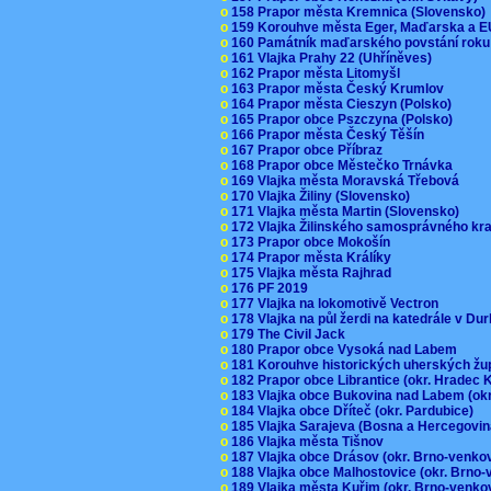
o
158 Prapor města Kremnica (Slovensko
o
159 Korouhve města Eger, Maďarska a 
o
160 Památník maďarského povstání roku
o
161 Vlajka Prahy 22 (Uhříněves)
o
162 Prapor města Litomyšl
o
163 Prapor města Český Krumlov
o
164 Prapor města Cieszyn (Polsko)
o
165 Prapor obce Pszczyna (Polsko)
o
166 Prapor města Český Těšín
o
167 Prapor obce Příbraz
o
168 Prapor obce Městečko Trnávka
o
169 Vlajka města Moravská Třebová
o
170 Vlajka Žiliny (Slovensko)
o
171 Vlajka města Martin (Slovensko)
o
172 Vlajka Žilinského samosprávného kr
o
173 Prapor obce Mokošín
o
174 Prapor města Králíky
o
175 Vlajka města Rajhrad
o
176 PF 2019
o
177 Vlajka na lokomotivě Vectron
o
178 Vlajka na půl žerdi na katedrále v D
o
179 The Civil Jack
o
180 Prapor obce Vysoká nad Labem
o
181 Korouhve historických uherských ž
o
182 Prapor obce Librantice (okr. Hradec 
o
183 Vlajka obce Bukovina nad Labem (ok
o
184 Vlajka obce Dříteč (okr. Pardubice)
o
185 Vlajka Sarajeva (Bosna a Hercegovi
o
186 Vlajka města Tišnov
o
187 Vlajka obce Drásov (okr. Brno-venk
o
188 Vlajka obce Malhostovice (okr. Brno
o
189 Vlajka města Kuřim (okr. Brno-venk