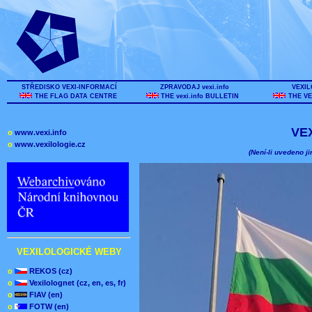
STŘEDISKO VEXI-INFORMACÍ
ZPRAVODAJ vexi.info
VEXIL
THE FLAG DATA CENTRE
THE vexi.info BULLETIN
THE VE
VE
o
www.vexi.info
o
www.vexilologie.cz
(Není-li uvedeno ji
VEXILOLOGICKÉ WEBY
o
REKOS (cz)
o
Vexilolognet (cz, en, es, fr)
o
FIAV (en)
o
FOTW (en)