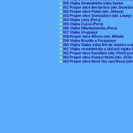
o
350 Vlajka Svobodného státu Sasko
o
351 Prapor obce Bernartice (okr. Beneš
o
352 Prapor obce Polná (okr. Jihlava)
o
353 Prapor obce Domoušice (okr. Louny
o
354 Vlajka Limy (Peru)
o
355 Vlajka Cuzca (Peru)
o
356 Vlajka Ollantaytamba (Peru)
o
357 Vlajka Uruguaye
o
358 Prapor obce Mšeno (okr. Mělník)
o
359 Vlajky Brazilie a Paraguaye
o
360 Vlajka Vlajky státu Rio de Janeiro a 
o
361 Vlajka viceadmirála a záďová vlajka
o
362 Prapor obce Kaznějov (okr. Plzeň-se
o
363 Prapor obce Konecchlumí (okr. Jičín
o
363 Prapor obce Nová Ves nad Nisou (okr