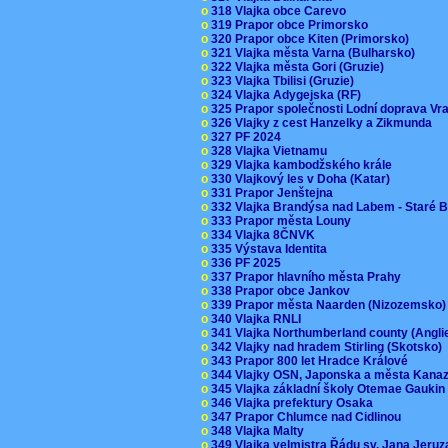
o
318 Vlajka obce Carevo
o
319 Prapor obce Primorsko
o
320 Prapor obce Kiten (Primorsko)
o
321 Vlajka města Varna (Bulharsko)
o
322 Vlajka města Gori (Gruzie)
o
323 Vlajka Tbilisi (Gruzie)
o
324 Vlajka Adygejska (RF)
o
325 Prapor společnosti Lodní doprava V
o
326 Vlajky z cest Hanzelky a Zikmunda
o
327 PF 2024
o
328 Vlajka Vietnamu
o
329 Vlajka kambodžského krále
o
330 Vlajkový les v Doha (Katar)
o
331 Prapor Jenštejna
o
332 Vlajka Brandýsa nad Labem - Staré 
o
333 Prapor města Louny
o
334 Vlajka 8ČNVK
o
335 Výstava Identita
o
336 PF 2025
o
337 Prapor hlavního města Prahy
o
338 Prapor obce Jankov
o
339 Prapor města Naarden (Nizozemsko
o
340 Vlajka RNLI
o
341 Vlajka Northumberland county (Angl
o
342 Vlajky nad hradem Stirling (Skotsko)
o
343 Prapor 800 let Hradce Králové
o
344 Vlajky OSN, Japonska a města Kan
o
345 Vlajka základní školy Otemae Gauki
o
346 Vlajka prefektury Osaka
o
347 Prapor Chlumce nad Cidlinou
o
348 Vlajka Malty
o
349 Vlajka velmistra Řádu sv. Jana Jer