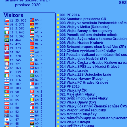
stránky se uskutečnila 27.
SEZ
prosince 2020.
o
001 PF 2014
o
002 Standarta prezidenta ČR
o
003 Vlajky ve vestibulu Poslanecké sn
o
004 Vlajky v Melku (Rakousko)
o
005 Vlajka Bosny a Hercegoviny
o
006 Pomník obětem druhého odboje
o
007 Vlajka Švýcarska a kantonu Graubü
o
008 Vlajka Hradce Králové
o
009 Svěcení praporu obce Nová Ves (ZR
o
010 Chybné vyvěšení české vlajky
o
011 Poutač s vlajkami zemí účastníků s
o
012 Vlajka obce Nedvězí (SY)
o
013 Vlajky Česka a Hradce Králové na pa
o
014 Vlajka SPŠStav v Hradci Králové
o
015 Vlajka Izraele
o
016 Vlajka ZZS Ústeckého kraje
o
017 Prapor Havany (Kuba)
o
018 Vlajka FC Hradec Králové
o
019 PF 2015
o
020 Vlajka FAČR
o
021 Malé státní vlajky
o
022 Svítící motiv české vlajky
o
023 Vlajka Opavy (OP)
o
024 Vlajky účastníků členské schůze Č
o
025 Prapor Srbské republiky
o
026 Motlitební vlaječky
o
027 Námořní vlajky na modelech plachet
o
028 Vlajka Kuvajtu
o
029 Obří řecká vlajka