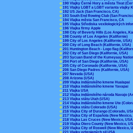
o
190 Vlajky Černé Hory a města Tivat (Če
o
191 Vlajky LGBT a LGBT varianta vlajky K
o
192 US Jack (San Francisco, CA)
o
193 South End Rowing Club (San Francis
o
194 Vlajka města San Francisco, CA
o
195 Vlajka Střediska vexilologických inf
o
196 Vlajka firmy Apple
o
198 City of Beverly Hills (Los Angeles, Ka
o
198 County of Los Angeles (Kalifornie)
o
199 City of Los Angeles (Kalifornie, USA
o
200 City of Long Beach (Kalifornie, USA)
o
201 Huntington Beach - Logo flag (Kalifo
o
202 City of San Diego (Kalifornie, USA)
o
203 Sycuan Band of the Kumeyaay Nation
o
204 Port of San Diego (Kalifornie, USA)
o
205 City of Coronado (Kalifornie, USA)
o
206 San Diego Padres (Kalifornie, USA)
o
207 Nevada (USA)
o
208 Arizona (USA)
o
209 Vlajka indiánského kmene Hualapai
o
210 Vlajka indiánského kmene Yavapai
o
211 Vlajka USA
o
212 Vlajka indiánského národa Navajo (A
o
213 Vlajka státu Utah (USA)
o
214 Vlajka indiánského kmene Ute (Colo
o
215 Vlajka státu Colorado (USA)
o
216 Vlajka City of Durango (Colorado, U
o
217 Vlajka City of Espaňola (New Mexico
o
218 Vlajka Las Cruces (New Mexico, US
o
219 Vlajka Otero County (New Mexico, 
o
220 Vlajka City of Roswell (New Mexico,
o
221 Vlajky ozbrojených sil USA