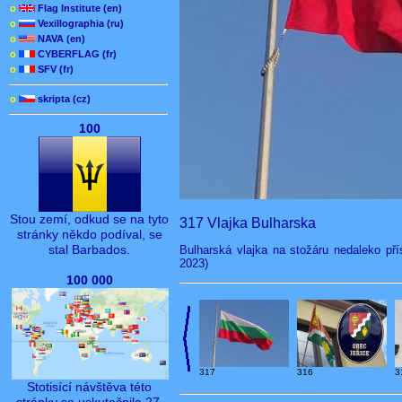
o
Flag Institute (en)
o
Vexillographia (ru)
o
NAVA (en)
o
CYBERFLAG (fr)
o
SFV (fr)
o
skripta (cz)
100
Stou zemí, odkud se na tyto
317 Vlajka Bulharska
stránky někdo podíval, se
stal Barbados.
Bulharská vlajka na stožáru nedaleko pří
2023)
100 000
3
317
316
Stotisící návštěva této