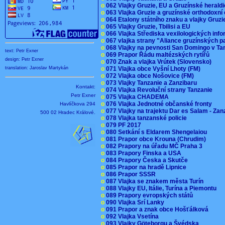
o
062 Vlajky Gruzie, EU a Gruzínské herald
o
063 Vlajka Gruzie a gruzínské orthodoxní
o
064 Etalony státního znaku a vlajky Gruz
o
065 Vlajky Gruzie, Tbilisi a EU
o
066 Vlajka Střediska vexilologických inf
o
067 vlajka strany "Aliance gruzínských p
o
068 Vlajky na pevnosti San Domingo v Ta
text: Petr Exner
o
069 Prapor Řádu maltézských rytířů
design: Petr Exner
o
070 Znak a vlajka Vrútek (Slovensko)
o
071 Vlajka obce Vyšní Lhoty (FM)
translation: Jaroslav Martykán
o
072 Vlajka obce Nošovice (FM)
o
073 Vlajky Tanzanie a Zanzibaru
Kontakt:
o
074 Vlajka Revoluční strany Tanzanie
Petr Exner
o
075 Vlajka CHADEMA
o
076 Vlajka Jednotné občanské fronty
Havlíčkova 294
o
077 Vlajky na trajektu Dar es Salam - Za
500 02 Hradec Králové.
o
078 Vlajka tanzanské policie
o
079 PF 2017
o
080 Setkání s Eldarem Shengelaiou
o
081 Prapor obce Krouna (Chrudim)
o
082 Prapory na úřadu MČ Praha 3
o
083 Prapory Finska a USA
o
084 Prapory Česka a Skutče
o
085 Prapor na hradě Lipnice
o
086 Prapor SSSR
o
087 Vlajka se znakem města Turín
o
088 Vlajky EU, Itálie, Turína a Piemontu
o
089 Prapory evropských států
o
090 Vlajka Srí Lanky
o
091 Prapor a znak obce Hošťálková
o
092 Vlajka Vsetína
o
093 Vlajky Göteborgu a Švédska