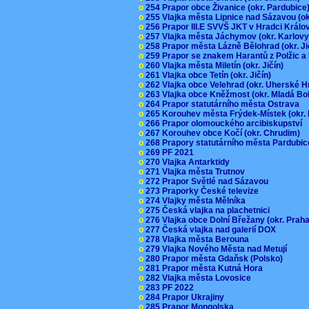
o
254 Prapor obce Živanice (okr. Pardubic
o
255 Vlajka města Lipnice nad Sázavou (o
o
256 Prapor III.E SVVŠ JKT v Hradci Král
o
257 Vlajka města Jáchymov (okr. Karlov
o
258 Prapor města Lázně Bělohrad (okr. J
o
259 Prapor se znakem Harantů z Polžic 
o
260 Vlajka města Miletín (okr. Jičín)
o
261 Vlajka obce Tetín (okr. Jičín)
o
262 Vlajka obce Velehrad (okr. Uherské H
o
263 Vlajka obce Kněžmost (okr. Mladá Bo
o
264 Prapor statutárního města Ostrava
o
265 Korouhev města Frýdek-Místek (okr.
o
266 Prapor olomouckého arcibiskupství
o
267 Korouhev obce Kočí (okr. Chrudim)
o
268 Prapory statutárního města Pardubi
o
269 PF 2021
o
270 Vlajka Antarktidy
o
271 Vlajka města Trutnov
o
272 Prapor Světlé nad Sázavou
o
273 Praporky České televize
o
274 Vlajky města Mělníka
o
275 Česká vlajka na plachetnici
o
276 Vlajka obce Dolní Břežany (okr. Pra
o
277 Česká vlajka nad galerií DOX
o
278 Vlajka města Berouna
o
279 Vlajka Nového Města nad Metují
o
280 Prapor města Gdaňsk (Polsko)
o
281 Prapor města Kutná Hora
o
282 Vlajka města Lovosice
o
283 PF 2022
o
284 Prapor Ukrajiny
o
285 Prapor Mongolska