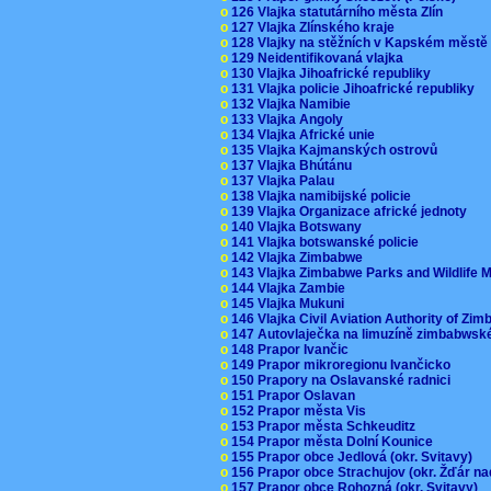
o
126 Vlajka statutárního města Zlín
o
127 Vlajka Zlínského kraje
o
128 Vlajky na stěžních v Kapském měst
o
129 Neidentifikovaná vlajka
o
130 Vlajka Jihoafrické republiky
o
131 Vlajka policie Jihoafrické republiky
o
132 Vlajka Namibie
o
133 Vlajka Angoly
o
134 Vlajka Africké unie
o
135 Vlajka Kajmanských ostrovů
o
137 Vlajka Bhútánu
o
137 Vlajka Palau
o
138 Vlajka namibijské policie
o
139 Vlajka Organizace africké jednoty
o
140 Vlajka Botswany
o
141 Vlajka botswanské policie
o
142 Vlajka Zimbabwe
o
143 Vlajka Zimbabwe Parks and Wildlife
o
144 Vlajka Zambie
o
145 Vlajka Mukuni
o
146 Vlajka Civil Aviation Authority of Z
o
147 Autovlaječka na limuzíně zimbabwsk
o
148 Prapor Ivančic
o
149 Prapor mikroregionu Ivančicko
o
150 Prapory na Oslavanské radnici
o
151 Prapor Oslavan
o
152 Prapor města Vis
o
153 Prapor města Schkeuditz
o
154 Prapor města Dolní Kounice
o
155 Prapor obce Jedlová (okr. Svitavy)
o
156 Prapor obce Strachujov (okr. Žďár n
o
157 Prapor obce Rohozná (okr. Svitavy)