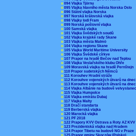
o
094 Vlajka Tjörnu
o
095 Vlajka hlavního města Norska Oslo
o
096 Státní vlajka Norska
o
097 Norská královská vlajka
o
098 Vlajky lodi Fram
o
099 Norská poštovní vlajka
o
100 Samská vlajka
o
101 Vlajka švédských soudů
o
102 Vlajka krajské rady Skane
o
103 Vlajka města Malmö
o
104 Vlajka regionu Skane
o
105 Vlajka World Maritime University
o
106 Vlajka Švédské církve
o
107 Prapor na hradě Bečov nad Teplou
o
108 Vlajka Veslařského klubu Ohře
o
109 Moravská vlajka na hradě Pernštejn
o
110 Prapor sudetských Němců
o
111 Korouhev Hradní stráže
o
112 Korouhve vojenských útvarů na dne
o
113 Korouhve vojenských útvarů na dne
o
114 Vlajka Albánie na budově velvyslane
o
115 Vlajka Humpolce
o
116 Vlajka emirátu Dubaj
o
117 Vlajka Malty
o
118 Dračí standarta
o
119 Berberská vlajka
o
120 Marocká vlajka
o
121 PF 2018
o
122 Prapory KVV Ostrava a Roty AZ KV
o
123 Prezidentská vlajka nad Hradem
o
124 Prapor Tibetu na budově NG v Praze
o
125 Prapor gminy Skoczów (Polsko)