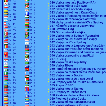
o
030 Vlajka městyse Pavlíkov (RA)
o
031 Vlajka města Luže (CR)
o
032 Bahamská obchodní vlajka
o
033 Vlajka společnosti Kwan Chart
o
034 Vlajka Střediska vexilologických inf
o
035 Vlajka Marshallových ostrovů
o
036 vlajky zemí účastníků ICV v Sydney
o
037 Námořní varianta vlajky FIAV
o
038 Bowman Flag
o
039 Obří australská vlajka
o
040 Vlajka města Sydney (Austrálie)
o
041 Vlajky na Dni australské vlajky
o
042 Vlajky na ICV v Sydney
o
043 Vlajka města Launceston (Austrálie)
o
044 Vlajka australského státu Tasmánie
o
045 Vlajka Returned and Service League 
o
046 Vlajka ostrovního státu Fidži
o
047 PF 2016
o
048 Vlajka České republiky
o
049 Vlajka Tibetu
o
050 Pamětní medaile předsedy PS Parla
o
051 Vlajka na radnici města Rožmitálu 
o
052 Vlajka města Dobříš
o
053 Vlajka města Ústí nad Orlicí
o
054 Prapory armád Pruska a Rakouska
o
055 Prapor ČSSD
o
056 Vlajka města Tachov
o
057 Prapory v Poličce (SY)
o
058 Pirátská vlajka v Hradci Králové
o
059 Plechová vlajka Česka
o
060 Vlajka Města Signagi (Gruzie)
o
061 Vlajky Vatikánu a Gruzie