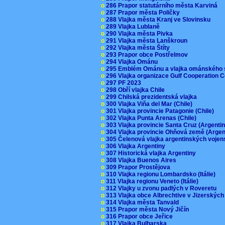
o
286 Prapor statutárního města Karviná
o
287 Prapor města Poličky
o
288 Vlajka města Kranj ve Slovinsku
o
289 Vlajka Lublaně
o
290 Vlajka města Pivka
o
291 Vlajka města Lanškroun
o
292 Vlajka města Štíty
o
293 Prapor obce Postřelmov
o
294 Vlajka Ománu
o
295 Emblém Ománu a vlajka ománského 
o
296 Vlajka organizace Gulf Cooperation
o
297 PF 2023
o
298 Obří vlajka Chile
o
299 Chilská prezidentská vlajka
o
300 Vlajka Viňa del Mar (Chile)
o
301 Vlajka provincie Patagonie (Chile)
o
302 Vlajka Punta Arenas (Chile)
o
303 Vlajka provincie Santa Cruz (Argenti
o
304 Vlajka provincie Ohňová země (Arge
o
305 Čelenová vlajka argentinských vojen
o
306 Vlajka Argentiny
o
307 Historická vlajka Argentiny
o
308 Vlajka Buenos Aires
o
309 Prapor Prostějova
o
310 Vlajka regionu Lombardsko (Itálie)
o
311 Vlajka regionu Veneto (Itálie)
o
312 Vlajky u zvonu padlých v Roveretu
o
313 Vlajka obce Albrechtive v Jizerskýc
o
314 Vlajka města Tanvald
o
315 Prapor města Nový Jičín
o
316 Prapor obce Jeřice
o
317 Vlajka Bulharska