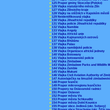
o
125 Prapor gminy Skoczów (Polsko)
o
126 Vlajka statutárního města Zlín
o
127 Vlajka Zlínského kraje
o
128 Vlajky na stěžních v Kapském měst
o
129 Neidentifikovaná vlajka
o
130 Vlajka Jihoafrické republiky
o
131 Vlajka policie Jihoafrické republiky
o
132 Vlajka Namibie
o
133 Vlajka Angoly
o
134 Vlajka Africké unie
o
135 Vlajka Kajmanských ostrovů
o
137 Vlajka Bhútánu
o
137 Vlajka Palau
o
138 Vlajka namibijské policie
o
139 Vlajka Organizace africké jednoty
o
140 Vlajka Botswany
o
141 Vlajka botswanské policie
o
142 Vlajka Zimbabwe
o
143 Vlajka Zimbabwe Parks and Wildlife
o
144 Vlajka Zambie
o
145 Vlajka Mukuni
o
146 Vlajka Civil Aviation Authority of Z
o
147 Autovlaječka na limuzíně zimbabwsk
o
148 Prapor Ivančic
o
149 Prapor mikroregionu Ivančicko
o
150 Prapory na Oslavanské radnici
o
151 Prapor Oslavan
o
152 Prapor města Vis
o
153 Prapor města Schkeuditz
o
154 Prapor města Dolní Kounice
o
155 Prapor obce Jedlová (okr. Svitavy)
o
156 Prapor obce Strachujov (okr. Žďár n