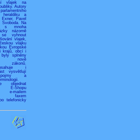
ní vlajek na
ubliky. Autory
 parlamentního
 heraldiku a
r Exner, Pavel
k Svoboda. Na
h s mnoha
ázky názorně
 se vyhnout
ování vlajek,
českou vlajku
jkou Evropské
 krajů, obcí i
 byly splněny
ky nově
ých zákonů.
bsahuje i
st vysvětlují
é pojmy a
rminologii.
ze objednat
vím E-Shopu
z), e-mailem
.cz), faxem
bo telefonicky