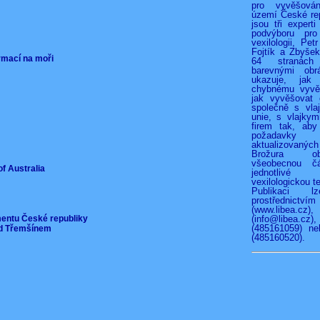
pro vyvěšová
území České rep
jsou tři experti
podvýboru pro
vexilologii, Pet
Fojtík a Zbyše
ormací na moři
64 stranác
barevnými obr
ukazuje, jak
chybnému vyvěš
jak vyvěšovat 
společně s vla
unie, s vlajkymi
firem tak, aby
požadav
aktualizovan
Brožura o
všeobecnou čá
of Australia
jednotliv
vexilologickou te
Publikaci l
prostřednict
(www.libea.c
mentu České republiky
(info@libea
(485161059) ne
pod Třemšínem
(485160520).