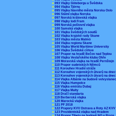
o
093 Vlajky Göteborgu a Švédska
o
094 Vlajka Tjörnu
o
095 Vlajka hlavního města Norska Oslo
o
096 Státní vlajka Norska
o
097 Norská královská vlajka
o
098 Vlajky lodi Fram
o
099 Norská poštovní vlajka
o
100 Samská vlajka
o
101 Vlajka švédských soudů
o
102 Vlajka krajské rady Skane
o
103 Vlajka města Malmö
o
104 Vlajka regionu Skane
o
105 Vlajka World Maritime University
o
106 Vlajka Švédské církve
o
107 Prapor na hradě Bečov nad Teplou
o
108 Vlajka Veslařského klubu Ohře
o
109 Moravská vlajka na hradě Pernštejn
o
110 Prapor sudetských Němců
o
111 Korouhev Hradní stráže
o
112 Korouhve vojenských útvarů na dne
o
113 Korouhve vojenských útvarů na dne
o
114 Vlajka Albánie na budově velvyslane
o
115 Vlajka Humpolce
o
116 Vlajka emirátu Dubaj
o
117 Vlajka Malty
o
118 Dračí standarta
o
119 Berberská vlajka
o
120 Marocká vlajka
o
121 PF 2018
o
122 Prapory KVV Ostrava a Roty AZ KV
o
123 Prezidentská vlajka nad Hradem
o
124 Prapor Tibetu na budově NG v Praze