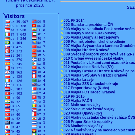
stránky se uskutečnila 27.
prosince 2020.
SEZ
o
001 PF 2014
o
002 Standarta prezidenta ČR
o
003 Vlajky ve vestibulu Poslanecké sn
o
004 Vlajky v Melku (Rakousko)
o
005 Vlajka Bosny a Hercegoviny
o
006 Pomník obětem druhého odboje
o
007 Vlajka Švýcarska a kantonu Graubü
o
008 Vlajka Hradce Králové
o
009 Svěcení praporu obce Nová Ves (ZR
o
010 Chybné vyvěšení české vlajky
o
011 Poutač s vlajkami zemí účastníků s
o
012 Vlajka obce Nedvězí (SY)
o
013 Vlajky Česka a Hradce Králové na pa
o
014 Vlajka SPŠStav v Hradci Králové
o
015 Vlajka Izraele
o
016 Vlajka ZZS Ústeckého kraje
o
017 Prapor Havany (Kuba)
o
018 Vlajka FC Hradec Králové
o
019 PF 2015
o
020 Vlajka FAČR
o
021 Malé státní vlajky
o
022 Svítící motiv české vlajky
o
023 Vlajka Opavy (OP)
o
024 Vlajky účastníků členské schůze Č
o
025 Prapor Srbské republiky
o
026 Motlitební vlaječky
o
027 Námořní vlajky na modelech plachet
o
028 Vlajka Kuvajtu