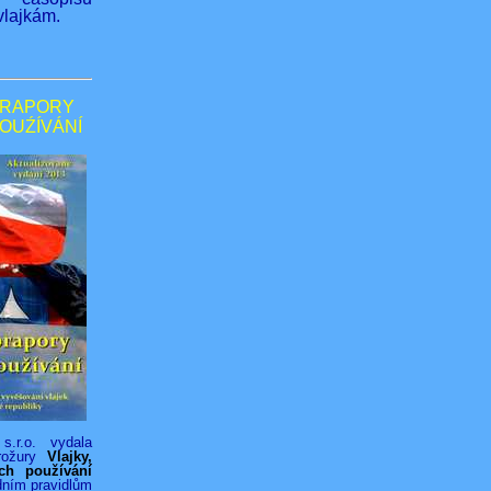
lajkám.
PRAPORY
POUŹÍVÁNÍ
s.r.o. vydala
rožury
Vlajky,
ich používání
dním pravidlům