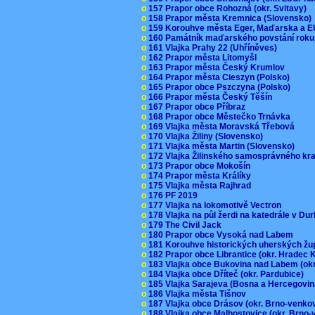
o
157 Prapor obce Rohozná (okr. Svitavy)
o
158 Prapor města Kremnica (Slovensko
o
159 Korouhve města Eger, Maďarska a 
o
160 Památník maďarského povstání roku
o
161 Vlajka Prahy 22 (Uhříněves)
o
162 Prapor města Litomyšl
o
163 Prapor města Český Krumlov
o
164 Prapor města Cieszyn (Polsko)
o
165 Prapor obce Pszczyna (Polsko)
o
166 Prapor města Český Těšín
o
167 Prapor obce Příbraz
o
168 Prapor obce Městečko Trnávka
o
169 Vlajka města Moravská Třebová
o
170 Vlajka Žiliny (Slovensko)
o
171 Vlajka města Martin (Slovensko)
o
172 Vlajka Žilinského samosprávného kr
o
173 Prapor obce Mokošín
o
174 Prapor města Králíky
o
175 Vlajka města Rajhrad
o
176 PF 2019
o
177 Vlajka na lokomotivě Vectron
o
178 Vlajka na půl žerdi na katedrále v D
o
179 The Civil Jack
o
180 Prapor obce Vysoká nad Labem
o
181 Korouhve historických uherských ž
o
182 Prapor obce Librantice (okr. Hradec 
o
183 Vlajka obce Bukovina nad Labem (ok
o
184 Vlajka obce Dříteč (okr. Pardubice)
o
185 Vlajka Sarajeva (Bosna a Hercegovi
o
186 Vlajka města Tišnov
o
187 Vlajka obce Drásov (okr. Brno-venk
o
188 Vlajka obce Malhostovice (okr. Brno