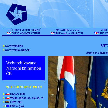
STŘEDISKO VEXI-INFORMACÍ
ZPRAVODAJ vexi.info
VEXIL
THE FLAG DATA CENTRE
THE vexi.info BULLETIN
THE VE
VE
o
www.vexi.info
o
www.vexilologie.cz
(Není-li uvedeno ji
VEXILOLOGICKÉ WEBY
o
REKOS (cz)
o
Vexilolognet (cz, en, es, fr)
o
FIAV (en)
o
FOTW (en)