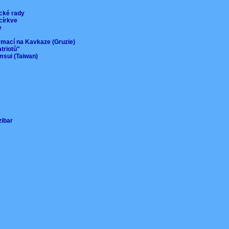
ické rady
 církve
ie
ormací na Kavkaze (Gruzie)
atriotů"
msui (Taiwan)
nzibar