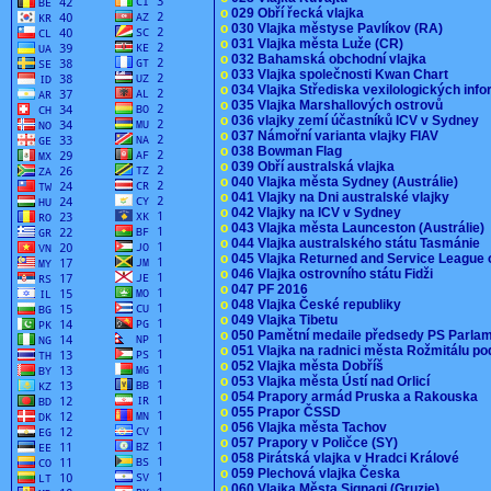
o
029 Obří řecká vlajka
o
030 Vlajka městyse Pavlíkov (RA)
o
031 Vlajka města Luže (CR)
o
032 Bahamská obchodní vlajka
o
033 Vlajka společnosti Kwan Chart
o
034 Vlajka Střediska vexilologických inf
o
035 Vlajka Marshallových ostrovů
o
036 vlajky zemí účastníků ICV v Sydney
o
037 Námořní varianta vlajky FIAV
o
038 Bowman Flag
o
039 Obří australská vlajka
o
040 Vlajka města Sydney (Austrálie)
o
041 Vlajky na Dni australské vlajky
o
042 Vlajky na ICV v Sydney
o
043 Vlajka města Launceston (Austrálie)
o
044 Vlajka australského státu Tasmánie
o
045 Vlajka Returned and Service League 
o
046 Vlajka ostrovního státu Fidži
o
047 PF 2016
o
048 Vlajka České republiky
o
049 Vlajka Tibetu
o
050 Pamětní medaile předsedy PS Parla
o
051 Vlajka na radnici města Rožmitálu 
o
052 Vlajka města Dobříš
o
053 Vlajka města Ústí nad Orlicí
o
054 Prapory armád Pruska a Rakouska
o
055 Prapor ČSSD
o
056 Vlajka města Tachov
o
057 Prapory v Poličce (SY)
o
058 Pirátská vlajka v Hradci Králové
o
059 Plechová vlajka Česka
o
060 Vlajka Města Signagi (Gruzie)