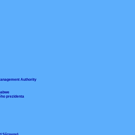
ě
 Management Authority
imbabwe
ého prezidenta
ad Sázavou)