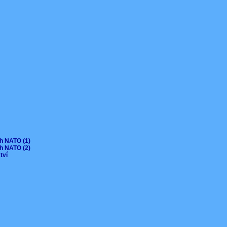
ch NATO (1)
ch NATO (2)
ctví
V