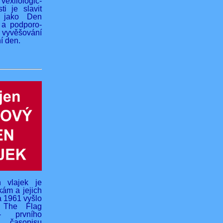
vexilologic-
ti je slavit
 jako Den
 a podporo-
yvěšování
í den.
 vlajek je
kám a jejich
na 1961 vyšlo
o The Flag
- prvního
 časopisu