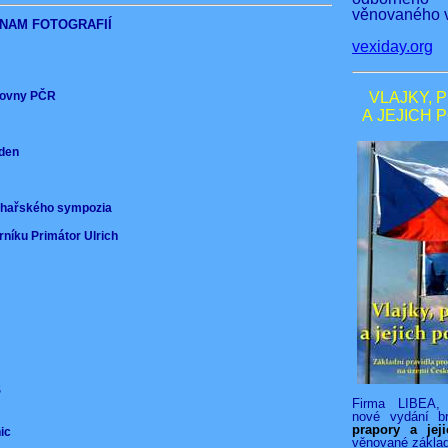
věnovaného v
NAM FOTOGRAFIÍ
vexiday.org
ěmovny PČR
VLAJKY, 
A JEJICH 
nden
)
ochařského sympozia
rníku Primátor Ulrich
VS
Firma LIBEA, 
nové vydání b
prapory a jej
nic
věnované zákla