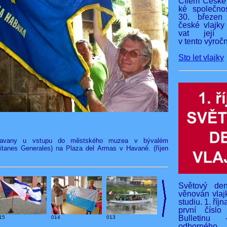
Cílem České 
ké společnos
30. březen
české vlajky
vat její v
v tento výročn
Sto let vlajky
 Havany u vstupu do městského muzea v bývalém
itanes Generales) na Plaza del Armas v Havaně. (říjen
Světový den
věnován vlaj
studiu. 1. říj
první čísl
Bulletinu 
15
014
013
odborného