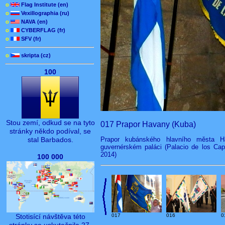
o
Flag Institute (en)
o
Vexillographia (ru)
o
NAVA (en)
o
CYBERFLAG (fr)
o
SFV (fr)
o
skripta (cz)
100
Stou zemí, odkud se na tyto
017 Prapor Havany (Kuba)
stránky někdo podíval, se
Prapor kubánského hlavního města
stal Barbados.
guvernérském paláci (Palacio de los Cap
2014)
100 000
Stotisící návštěva této
017
016
0