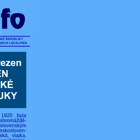
SKÉ REPUBLIKY
CZECH LOCALITIES
 1920 byla
hromáždě-
lovenským
eskosloven-
ská, vlajka.