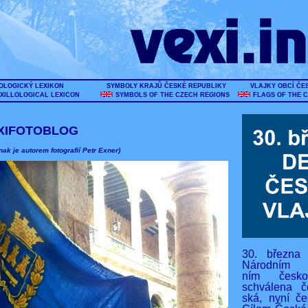
OLOGICKÝ LEXIKON
SYMBOLY KRAJŮ ČESKÉ REPUBLIKY
VLAJKY OBCÍ ČE
XILLOLOGICAL LEXICON
SYMBOLS OF THE CZECH REGIONS
FLAGS OF THE 
XIFOTOBLOG
nak je autorem fotografií Petr Exner)
30. března
Národním s
ním českos
schválena č
ská, nyní če