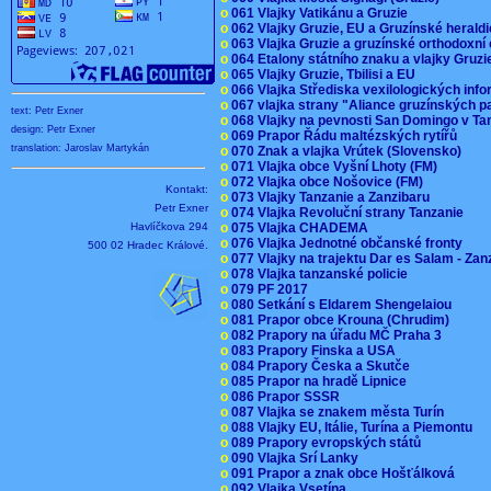
o
061 Vlajky Vatikánu a Gruzie
o
062 Vlajky Gruzie, EU a Gruzínské herald
o
063 Vlajka Gruzie a gruzínské orthodoxní
o
064 Etalony státního znaku a vlajky Gruz
o
065 Vlajky Gruzie, Tbilisi a EU
o
066 Vlajka Střediska vexilologických inf
o
067 vlajka strany "Aliance gruzínských p
text: Petr Exner
o
068 Vlajky na pevnosti San Domingo v Ta
design: Petr Exner
o
069 Prapor Řádu maltézských rytířů
translation: Jaroslav Martykán
o
070 Znak a vlajka Vrútek (Slovensko)
o
071 Vlajka obce Vyšní Lhoty (FM)
o
072 Vlajka obce Nošovice (FM)
Kontakt:
o
073 Vlajky Tanzanie a Zanzibaru
Petr Exner
o
074 Vlajka Revoluční strany Tanzanie
Havlíčkova 294
o
075 Vlajka CHADEMA
o
076 Vlajka Jednotné občanské fronty
500 02 Hradec Králové.
o
077 Vlajky na trajektu Dar es Salam - Za
o
078 Vlajka tanzanské policie
o
079 PF 2017
o
080 Setkání s Eldarem Shengelaiou
o
081 Prapor obce Krouna (Chrudim)
o
082 Prapory na úřadu MČ Praha 3
o
083 Prapory Finska a USA
o
084 Prapory Česka a Skutče
o
085 Prapor na hradě Lipnice
o
086 Prapor SSSR
o
087 Vlajka se znakem města Turín
o
088 Vlajky EU, Itálie, Turína a Piemontu
o
089 Prapory evropských států
o
090 Vlajka Srí Lanky
o
091 Prapor a znak obce Hošťálková
o
092 Vlajka Vsetína