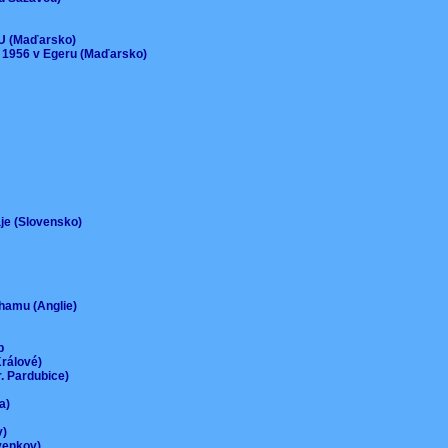
)
EU (Maďarsko)
 1956 v Egeru (Maďarsko)
aje (Slovensko)
urhamu (Anglie)
up
Králové)
r. Pardubice)
na)
ov)
-venkov)