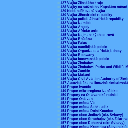
o
127 Vlajka Zlínského kraje
o
128 Vlajky na stěžních v Kapském měst
o
129 Neidentifikovaná vlajka
o
130 Vlajka Jihoafrické republiky
o
131 Vlajka policie Jihoafrické republiky
o
132 Vlajka Namibie
o
133 Vlajka Angoly
o
134 Vlajka Africké unie
o
135 Vlajka Kajmanských ostrovů
o
137 Vlajka Bhútánu
o
137 Vlajka Palau
o
138 Vlajka namibijské policie
o
139 Vlajka Organizace africké jednoty
o
140 Vlajka Botswany
o
141 Vlajka botswanské policie
o
142 Vlajka Zimbabwe
o
143 Vlajka Zimbabwe Parks and Wildlife
o
144 Vlajka Zambie
o
145 Vlajka Mukuni
o
146 Vlajka Civil Aviation Authority of Z
o
147 Autovlaječka na limuzíně zimbabwsk
o
148 Prapor Ivančic
o
149 Prapor mikroregionu Ivančicko
o
150 Prapory na Oslavanské radnici
o
151 Prapor Oslavan
o
152 Prapor města Vis
o
153 Prapor města Schkeuditz
o
154 Prapor města Dolní Kounice
o
155 Prapor obce Jedlová (okr. Svitavy)
o
156 Prapor obce Strachujov (okr. Žďár n
o
157 Prapor obce Rohozná (okr. Svitavy)
o
158 Prapor města Kremnica (Slovensko