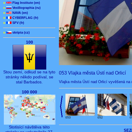
o
Flag Institute (en)
o
Vexillographia (ru)
o
NAVA (en)
o
CYBERFLAG (fr)
o
SFV (fr)
o
skripta (cz)
100
Stou zemí, odkud se na tyto
053 Vlajka města Ústí nad Orlicí
stránky někdo podíval, se
Vlajka města Ústí nad Orlicí vyvěšená na ra
stal Barbados.
100 000
053
052
0
Stotisící návštěva této
SEZ