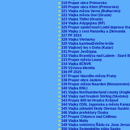
o
319 Prapor obce Primorsko
o
320 Prapor obce Kiten (Primorsko)
o
321 Vlajka města Varna (Bulharsko)
o
322 Vlajka města Gori (Gruzie)
o
323 Vlajka Tbilisi (Gruzie)
o
324 Vlajka Adygejska (RF)
o
325 Prapor společnosti Lodní doprava V
o
326 Vlajky z cest Hanzelky a Zikmunda
o
327 PF 2024
o
328 Vlajka Vietnamu
o
329 Vlajka kambodžského krále
o
330 Vlajkový les v Doha (Katar)
o
331 Prapor Jenštejna
o
332 Vlajka Brandýsa nad Labem - Staré 
o
333 Prapor města Louny
o
334 Vlajka 8ČNVK
o
335 Výstava Identita
o
336 PF 2025
o
337 Prapor hlavního města Prahy
o
338 Prapor obce Jankov
o
339 Prapor města Naarden (Nizozemsko
o
340 Vlajka RNLI
o
341 Vlajka Northumberland county (Angl
o
342 Vlajky nad hradem Stirling (Skotsko)
o
343 Prapor 800 let Hradce Králové
o
344 Vlajky OSN, Japonska a města Kan
o
345 Vlajka základní školy Otemae Gauki
o
346 Vlajka prefektury Osaka
o
347 Prapor Chlumce nad Cidlinou
o
348 Vlajka Malty
o
349 Vlajka velmistra Řádu sv. Jana Jer
o
350 Vlajka Svobodného státu Sasko