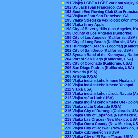
o
191 Vlajky LGBT a LGBT varianta vlajky K
o
192 US Jack (San Francisco, CA)
o
193 South End Rowing Club (San Francis
o
194 Vlajka města San Francisco, CA
o
195 Vlajka Střediska vexilologických inf
o
196 Vlajka firmy Apple
o
198 City of Beverly Hills (Los Angeles, Ka
o
198 County of Los Angeles (Kalifornie)
o
199 City of Los Angeles (Kalifornie, USA
o
200 City of Long Beach (Kalifornie, USA)
o
201 Huntington Beach - Logo flag (Kalifo
o
202 City of San Diego (Kalifornie, USA)
o
203 Sycuan Band of the Kumeyaay Nation
o
204 Port of San Diego (Kalifornie, USA)
o
205 City of Coronado (Kalifornie, USA)
o
206 San Diego Padres (Kalifornie, USA)
o
207 Nevada (USA)
o
208 Arizona (USA)
o
209 Vlajka indiánského kmene Hualapai
o
210 Vlajka indiánského kmene Yavapai
o
211 Vlajka USA
o
212 Vlajka indiánského národa Navajo (A
o
213 Vlajka státu Utah (USA)
o
214 Vlajka indiánského kmene Ute (Colo
o
215 Vlajka státu Colorado (USA)
o
216 Vlajka City of Durango (Colorado, U
o
217 Vlajka City of Espaňola (New Mexico
o
218 Vlajka Las Cruces (New Mexico, US
o
219 Vlajka Otero County (New Mexico, 
o
220 Vlajka City of Roswell (New Mexico,
o
221 Vlajky ozbrojených sil USA
o
222 Vlajka City of El Paso (Texas, USA)