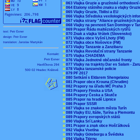
o
063 Vlajka Gruzie a gruzínské orthodoxní
o
064 Etalony státního znaku a vlajky Gruz
o
065 Vlajky Gruzie, Tbilisi a EU
o
066 Vlajka Střediska vexilologických inf
o
067 vlajka strany "Aliance gruzínských p
o
068 Vlajky na pevnosti San Domingo v Ta
o
069 Prapor Řádu maltézských rytířů
text: Petr Exner
o
070 Znak a vlajka Vrútek (Slovensko)
design: Petr Exner
o
071 Vlajka obce Vyšní Lhoty (FM)
o
072 Vlajka obce Nošovice (FM)
translation: Jaroslav Martykán
o
073 Vlajky Tanzanie a Zanzibaru
o
074 Vlajka Revoluční strany Tanzanie
Kontakt:
o
075 Vlajka CHADEMA
Petr Exner
o
076 Vlajka Jednotné občanské fronty
o
077 Vlajky na trajektu Dar es Salam - Za
Havlíčkova 294
o
078 Vlajka tanzanské policie
500 02 Hradec Králové.
o
079 PF 2017
o
080 Setkání s Eldarem Shengelaiou
o
081 Prapor obce Krouna (Chrudim)
o
082 Prapory na úřadu MČ Praha 3
o
083 Prapory Finska a USA
o
084 Prapory Česka a Skutče
o
085 Prapor na hradě Lipnice
o
086 Prapor SSSR
o
087 Vlajka se znakem města Turín
o
088 Vlajky EU, Itálie, Turína a Piemontu
o
089 Prapory evropských států
o
090 Vlajka Srí Lanky
o
091 Prapor a znak obce Hošťálková
o
092 Vlajka Vsetína
o
093 Vlajky Göteborgu a Švédska
o
094 Vlajka Tjörnu