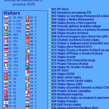
stránky se uskutečnila 27.
prosince 2020.
o
001 PF 2014
o
002 Standarta prezidenta ČR
o
003 Vlajky ve vestibulu Poslanecké sn
o
004 Vlajky v Melku (Rakousko)
o
005 Vlajka Bosny a Hercegoviny
o
006 Pomník obětem druhého odboje
o
007 Vlajka Švýcarska a kantonu Graubü
o
008 Vlajka Hradce Králové
o
009 Svěcení praporu obce Nová Ves (ZR
o
010 Chybné vyvěšení české vlajky
o
011 Poutač s vlajkami zemí účastníků s
o
012 Vlajka obce Nedvězí (SY)
o
013 Vlajky Česka a Hradce Králové na pa
o
014 Vlajka SPŠStav v Hradci Králové
o
015 Vlajka Izraele
o
016 Vlajka ZZS Ústeckého kraje
o
017 Prapor Havany (Kuba)
o
018 Vlajka FC Hradec Králové
o
019 PF 2015
o
020 Vlajka FAČR
o
021 Malé státní vlajky
o
022 Svítící motiv české vlajky
o
023 Vlajka Opavy (OP)
o
024 Vlajky účastníků členské schůze Č
o
025 Prapor Srbské republiky
o
026 Motlitební vlaječky
o
027 Námořní vlajky na modelech plachet
o
028 Vlajka Kuvajtu
o
029 Obří řecká vlajka
o
030 Vlajka městyse Pavlíkov (RA)