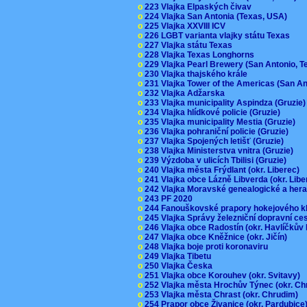
o
223 Vlajka Elpaských čivav
o
224 Vlajka San Antonia (Texas, USA)
o
225 Vlajka XXVIII ICV
o
226 LGBT varianta vlajky státu Texas
o
227 Vlajka státu Texas
o
228 Vlajka Texas Longhorns
o
229 Vlajka Pearl Brewery (San Antonio, 
o
230 Vlajka thajského krále
o
231 Vlajka Tower of the Americas (San A
o
232 Vlajka Adžarska
o
233 Vlajka municipality Aspindza (Gruzie
o
234 Vlajka hlídkové policie (Gruzie)
o
235 Vlajka municipality Mestia (Gruzie)
o
236 Vlajka pohraniční policie (Gruzie)
o
237 Vlajka Spojených letišť (Gruzie)
o
238 Vlajka Ministerstva vnitra (Gruzie)
o
239 Výzdoba v ulicích Tbilisi (Gruzie)
o
240 Vlajka města Frýdlant (okr. Liberec)
o
241 Vlajka obce Lázně Libverda (okr. Lib
o
242 Vlajka Moravské genealogické a hera
o
243 PF 2020
o
244 Fanouškovské prapory hokejového k
o
245 Vlajka Správy železniční dopravní c
o
246 Vlajka obce Radostín (okr. Havlíčkův
o
247 Vlajka obce Kněžnice (okr. Jičín)
o
248 Vlajka boje proti koronaviru
o
249 Vlajka Tibetu
o
250 Vlajka Česka
o
251 Vlajka obce Korouhev (okr. Svitavy)
o
252 Vlajka města Hrochův Týnec (okr. C
o
253 Vlajka města Chrast (okr. Chrudim)
o
254 Prapor obce Živanice (okr. Pardubic