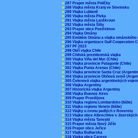
o
287 Prapor města Poličky
o
288 Vlajka města Kranj ve Slovinsku
o
289 Vlajka Lublaně
o
290 Vlajka města Pivka
o
291 Vlajka města Lanškroun
o
292 Vlajka města Štíty
o
293 Prapor obce Postřelmov
o
294 Vlajka Ománu
o
295 Emblém Ománu a vlajka ománského 
o
296 Vlajka organizace Gulf Cooperation
o
297 PF 2023
o
298 Obří vlajka Chile
o
299 Chilská prezidentská vlajka
o
300 Vlajka Viňa del Mar (Chile)
o
301 Vlajka provincie Patagonie (Chile)
o
302 Vlajka Punta Arenas (Chile)
o
303 Vlajka provincie Santa Cruz (Argenti
o
304 Vlajka provincie Ohňová země (Arge
o
305 Čelenová vlajka argentinských vojen
o
306 Vlajka Argentiny
o
307 Historická vlajka Argentiny
o
308 Vlajka Buenos Aires
o
309 Prapor Prostějova
o
310 Vlajka regionu Lombardsko (Itálie)
o
311 Vlajka regionu Veneto (Itálie)
o
312 Vlajky u zvonu padlých v Roveretu
o
313 Vlajka obce Albrechtive v Jizerskýc
o
314 Vlajka města Tanvald
o
315 Prapor města Nový Jičín
o
316 Prapor obce Jeřice
o
317 Vlajka Bulharska
o
318 Vlajka obce Carevo