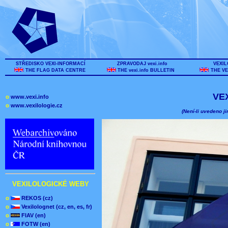
STŘEDISKO VEXI-INFORMACÍ
ZPRAVODAJ vexi.info
VEXIL
THE FLAG DATA CENTRE
THE vexi.info BULLETIN
THE VE
VE
o
www.vexi.info
o
www.vexilologie.cz
(Není-li uvedeno ji
VEXILOLOGICKÉ WEBY
o
REKOS (cz)
o
Vexilolognet (cz, en, es, fr)
o
FIAV (en)
o
FOTW (en)