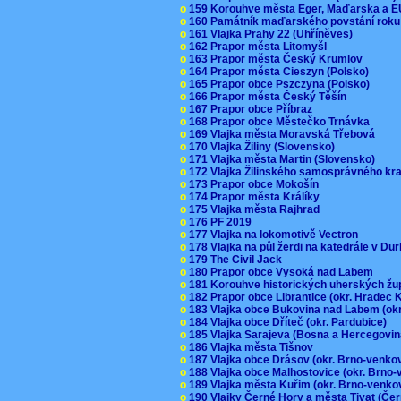
o
159 Korouhve města Eger, Maďarska a 
o
160 Památník maďarského povstání roku
o
161 Vlajka Prahy 22 (Uhříněves)
o
162 Prapor města Litomyšl
o
163 Prapor města Český Krumlov
o
164 Prapor města Cieszyn (Polsko)
o
165 Prapor obce Pszczyna (Polsko)
o
166 Prapor města Český Těšín
o
167 Prapor obce Příbraz
o
168 Prapor obce Městečko Trnávka
o
169 Vlajka města Moravská Třebová
o
170 Vlajka Žiliny (Slovensko)
o
171 Vlajka města Martin (Slovensko)
o
172 Vlajka Žilinského samosprávného kr
o
173 Prapor obce Mokošín
o
174 Prapor města Králíky
o
175 Vlajka města Rajhrad
o
176 PF 2019
o
177 Vlajka na lokomotivě Vectron
o
178 Vlajka na půl žerdi na katedrále v D
o
179 The Civil Jack
o
180 Prapor obce Vysoká nad Labem
o
181 Korouhve historických uherských ž
o
182 Prapor obce Librantice (okr. Hradec 
o
183 Vlajka obce Bukovina nad Labem (ok
o
184 Vlajka obce Dříteč (okr. Pardubice)
o
185 Vlajka Sarajeva (Bosna a Hercegovi
o
186 Vlajka města Tišnov
o
187 Vlajka obce Drásov (okr. Brno-venk
o
188 Vlajka obce Malhostovice (okr. Brno
o
189 Vlajka města Kuřim (okr. Brno-venk
o
190 Vlajky Černé Hory a města Tivat (Če