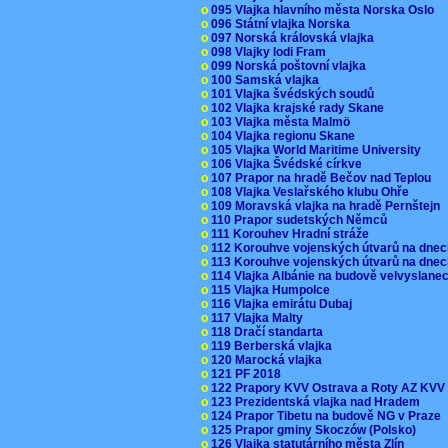
o
095 Vlajka hlavního města Norska Oslo
o
096 Státní vlajka Norska
o
097 Norská královská vlajka
o
098 Vlajky lodi Fram
o
099 Norská poštovní vlajka
o
100 Samská vlajka
o
101 Vlajka švédských soudů
o
102 Vlajka krajské rady Skane
o
103 Vlajka města Malmö
o
104 Vlajka regionu Skane
o
105 Vlajka World Maritime University
o
106 Vlajka Švédské církve
o
107 Prapor na hradě Bečov nad Teplou
o
108 Vlajka Veslařského klubu Ohře
o
109 Moravská vlajka na hradě Pernštejn
o
110 Prapor sudetských Němců
o
111 Korouhev Hradní stráže
o
112 Korouhve vojenských útvarů na dne
o
113 Korouhve vojenských útvarů na dne
o
114 Vlajka Albánie na budově velvyslane
o
115 Vlajka Humpolce
o
116 Vlajka emirátu Dubaj
o
117 Vlajka Malty
o
118 Dračí standarta
o
119 Berberská vlajka
o
120 Marocká vlajka
o
121 PF 2018
o
122 Prapory KVV Ostrava a Roty AZ KV
o
123 Prezidentská vlajka nad Hradem
o
124 Prapor Tibetu na budově NG v Praze
o
125 Prapor gminy Skoczów (Polsko)
o
126 Vlajka statutárního města Zlín