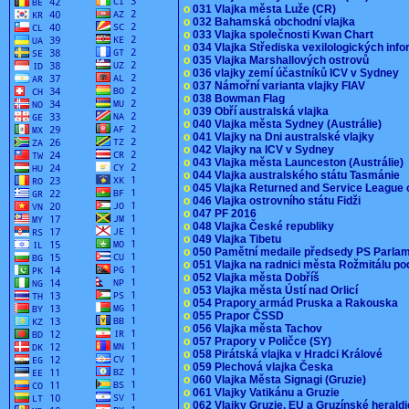
o
031 Vlajka města Luže (CR)
o
032 Bahamská obchodní vlajka
o
033 Vlajka společnosti Kwan Chart
o
034 Vlajka Střediska vexilologických inf
o
035 Vlajka Marshallových ostrovů
o
036 vlajky zemí účastníků ICV v Sydney
o
037 Námořní varianta vlajky FIAV
o
038 Bowman Flag
o
039 Obří australská vlajka
o
040 Vlajka města Sydney (Austrálie)
o
041 Vlajky na Dni australské vlajky
o
042 Vlajky na ICV v Sydney
o
043 Vlajka města Launceston (Austrálie)
o
044 Vlajka australského státu Tasmánie
o
045 Vlajka Returned and Service League 
o
046 Vlajka ostrovního státu Fidži
o
047 PF 2016
o
048 Vlajka České republiky
o
049 Vlajka Tibetu
o
050 Pamětní medaile předsedy PS Parla
o
051 Vlajka na radnici města Rožmitálu 
o
052 Vlajka města Dobříš
o
053 Vlajka města Ústí nad Orlicí
o
054 Prapory armád Pruska a Rakouska
o
055 Prapor ČSSD
o
056 Vlajka města Tachov
o
057 Prapory v Poličce (SY)
o
058 Pirátská vlajka v Hradci Králové
o
059 Plechová vlajka Česka
o
060 Vlajka Města Signagi (Gruzie)
o
061 Vlajky Vatikánu a Gruzie
o
062 Vlajky Gruzie, EU a Gruzínské herald