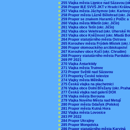
o
255 Vlajka města Lipnice nad Sázavou (o
o
256 Prapor III.E SVVŠ JKT v Hradci Král
o
257 Vlajka města Jáchymov (okr. Karlov
o
258 Prapor města Lázně Bělohrad (okr. J
o
259 Prapor se znakem Harantů z Polžic 
o
260 Vlajka města Miletín (okr. Jičín)
o
261 Vlajka obce Tetín (okr. Jičín)
o
262 Vlajka obce Velehrad (okr. Uherské H
o
263 Vlajka obce Kněžmost (okr. Mladá Bo
o
264 Prapor statutárního města Ostrava
o
265 Korouhev města Frýdek-Místek (okr.
o
266 Prapor olomouckého arcibiskupství
o
267 Korouhev obce Kočí (okr. Chrudim)
o
268 Prapory statutárního města Pardubi
o
269 PF 2021
o
270 Vlajka Antarktidy
o
271 Vlajka města Trutnov
o
272 Prapor Světlé nad Sázavou
o
273 Praporky České televize
o
274 Vlajky města Mělníka
o
275 Česká vlajka na plachetnici
o
276 Vlajka obce Dolní Břežany (okr. Pra
o
277 Česká vlajka nad galerií DOX
o
278 Vlajka města Berouna
o
279 Vlajka Nového Města nad Metují
o
280 Prapor města Gdaňsk (Polsko)
o
281 Prapor města Kutná Hora
o
282 Vlajka města Lovosice
o
283 PF 2022
o
284 Prapor Ukrajiny
o
285 Prapor Mongolska
o
286 Prapor statutárního města Karviná