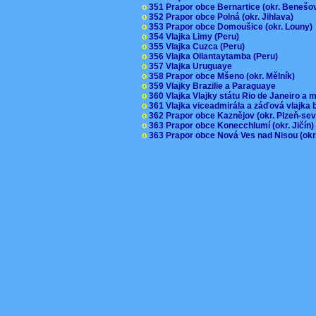
o
351 Prapor obce Bernartice (okr. Beneš
o
352 Prapor obce Polná (okr. Jihlava)
o
353 Prapor obce Domoušice (okr. Louny
o
354 Vlajka Limy (Peru)
o
355 Vlajka Cuzca (Peru)
o
356 Vlajka Ollantaytamba (Peru)
o
357 Vlajka Uruguaye
o
358 Prapor obce Mšeno (okr. Mělník)
o
359 Vlajky Brazilie a Paraguaye
o
360 Vlajka Vlajky státu Rio de Janeiro a 
o
361 Vlajka viceadmirála a záďová vlajka
o
362 Prapor obce Kaznějov (okr. Plzeň-se
o
363 Prapor obce Konecchlumí (okr. Jičín
o
363 Prapor obce Nová Ves nad Nisou (okr