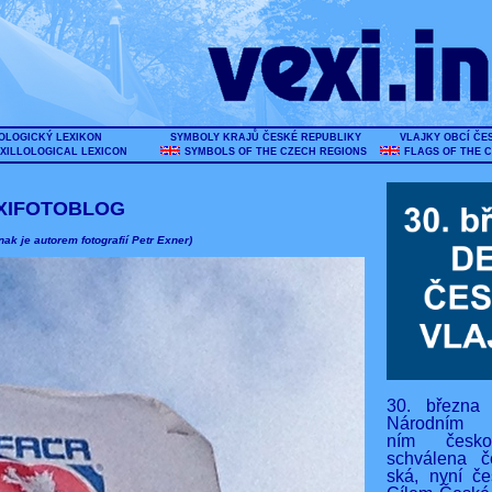
OLOGICKÝ LEXIKON
SYMBOLY KRAJŮ ČESKÉ REPUBLIKY
VLAJKY OBCÍ ČE
XILLOLOGICAL LEXICON
SYMBOLS OF THE CZECH REGIONS
FLAGS OF THE 
XIFOTOBLOG
nak je autorem fotografií Petr Exner)
30. března
Národním s
ním českos
schválena č
ská, nyní če