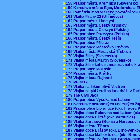
o
158 Prapor města Kremnica (Slovensko
o
159 Korouhve města Eger, Maďarska a 
o
160 Památník maďarského povstání roku
o
161 Vlajka Prahy 22 (Uhříněves)
o
162 Prapor města Litomyšl
o
163 Prapor města Český Krumlov
o
164 Prapor města Cieszyn (Polsko)
o
165 Prapor obce Pszczyna (Polsko)
o
166 Prapor města Český Těšín
o
167 Prapor obce Příbraz
o
168 Prapor obce Městečko Trnávka
o
169 Vlajka města Moravská Třebová
o
170 Vlajka Žiliny (Slovensko)
o
171 Vlajka města Martin (Slovensko)
o
172 Vlajka Žilinského samosprávného kr
o
173 Prapor obce Mokošín
o
174 Prapor města Králíky
o
175 Vlajka města Rajhrad
o
176 PF 2019
o
177 Vlajka na lokomotivě Vectron
o
178 Vlajka na půl žerdi na katedrále v D
o
179 The Civil Jack
o
180 Prapor obce Vysoká nad Labem
o
181 Korouhve historických uherských ž
o
182 Prapor obce Librantice (okr. Hradec 
o
183 Vlajka obce Bukovina nad Labem (ok
o
184 Vlajka obce Dříteč (okr. Pardubice)
o
185 Vlajka Sarajeva (Bosna a Hercegovi
o
186 Vlajka města Tišnov
o
187 Vlajka obce Drásov (okr. Brno-venk
o
188 Vlajka obce Malhostovice (okr. Brno
o
189 Vlajka města Kuřim (okr. Brno-venk