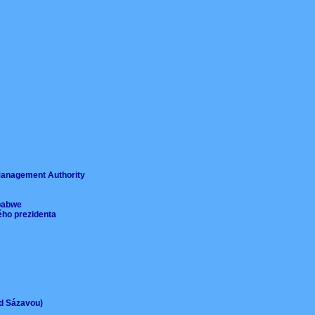
ě
 Management Authority
imbabwe
ého prezidenta
ad Sázavou)