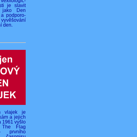
vexilologic-
ti je slavit
 jako Den
 a podporo-
yvěšování
í den.
 vlajek je
kám a jejich
na 1961 vyšlo
o The Flag
- prvního
 časopisu