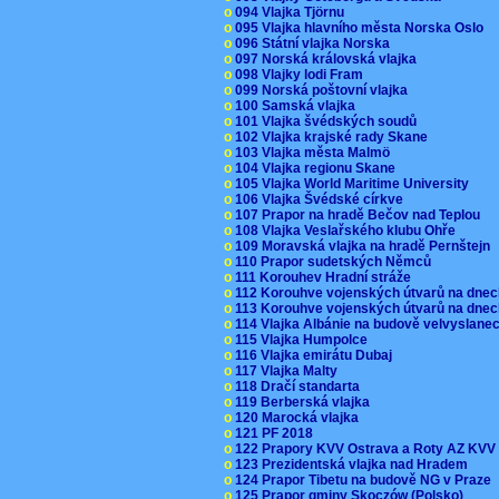
o
094 Vlajka Tjörnu
o
095 Vlajka hlavního města Norska Oslo
o
096 Státní vlajka Norska
o
097 Norská královská vlajka
o
098 Vlajky lodi Fram
o
099 Norská poštovní vlajka
o
100 Samská vlajka
o
101 Vlajka švédských soudů
o
102 Vlajka krajské rady Skane
o
103 Vlajka města Malmö
o
104 Vlajka regionu Skane
o
105 Vlajka World Maritime University
o
106 Vlajka Švédské církve
o
107 Prapor na hradě Bečov nad Teplou
o
108 Vlajka Veslařského klubu Ohře
o
109 Moravská vlajka na hradě Pernštejn
o
110 Prapor sudetských Němců
o
111 Korouhev Hradní stráže
o
112 Korouhve vojenských útvarů na dne
o
113 Korouhve vojenských útvarů na dne
o
114 Vlajka Albánie na budově velvyslane
o
115 Vlajka Humpolce
o
116 Vlajka emirátu Dubaj
o
117 Vlajka Malty
o
118 Dračí standarta
o
119 Berberská vlajka
o
120 Marocká vlajka
o
121 PF 2018
o
122 Prapory KVV Ostrava a Roty AZ KV
o
123 Prezidentská vlajka nad Hradem
o
124 Prapor Tibetu na budově NG v Praze
o
125 Prapor gminy Skoczów (Polsko)