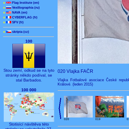
o
Flag Institute (en)
o
Vexillographia (ru)
o
NAVA (en)
o
CYBERFLAG (fr)
o
SFV (fr)
o
skripta (cz)
100
Stou zemí, odkud se na tyto
020 Vlajka FAČR
stránky někdo podíval, se
Vlajka Fotbalové asociace České repub
stal Barbados.
Králové. (leden 2015)
100 000
020
019
0
Stotisící návštěva této