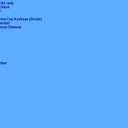
ické rady
 církve
ie
ormací na Kavkaze (Gruzie)
atriotů"
msui (Taiwan)
nzibar