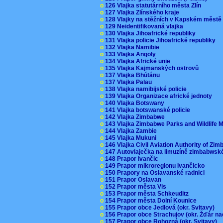
o
126 Vlajka statutárního města Zlín
o
127 Vlajka Zlínského kraje
o
128 Vlajky na stěžních v Kapském měst
o
129 Neidentifikovaná vlajka
o
130 Vlajka Jihoafrické republiky
o
131 Vlajka policie Jihoafrické republiky
o
132 Vlajka Namibie
o
133 Vlajka Angoly
o
134 Vlajka Africké unie
o
135 Vlajka Kajmanských ostrovů
o
137 Vlajka Bhútánu
o
137 Vlajka Palau
o
138 Vlajka namibijské policie
o
139 Vlajka Organizace africké jednoty
o
140 Vlajka Botswany
o
141 Vlajka botswanské policie
o
142 Vlajka Zimbabwe
o
143 Vlajka Zimbabwe Parks and Wildlife
o
144 Vlajka Zambie
o
145 Vlajka Mukuni
o
146 Vlajka Civil Aviation Authority of Z
o
147 Autovlaječka na limuzíně zimbabwsk
o
148 Prapor Ivančic
o
149 Prapor mikroregionu Ivančicko
o
150 Prapory na Oslavanské radnici
o
151 Prapor Oslavan
o
152 Prapor města Vis
o
153 Prapor města Schkeuditz
o
154 Prapor města Dolní Kounice
o
155 Prapor obce Jedlová (okr. Svitavy)
o
156 Prapor obce Strachujov (okr. Žďár n
o
157 Prapor obce Rohozná (okr. Svitavy)