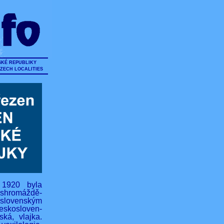
SKÉ REPUBLIKY
CZECH LOCALITIES
 1920 byla
hromáždě-
lovenským
eskosloven-
ská, vlajka.