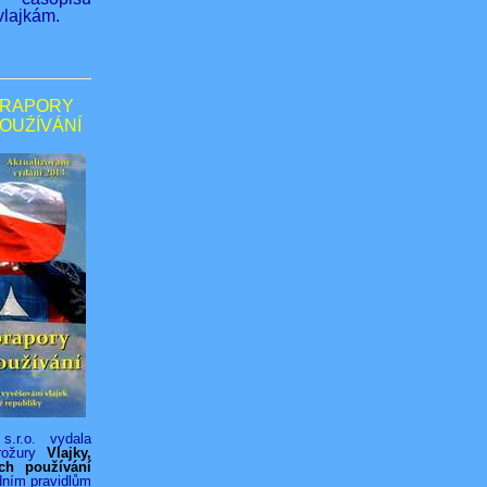
lajkám.
PRAPORY
POUŹÍVÁNÍ
s.r.o. vydala
rožury
Vlajky,
ich používání
dním pravidlům