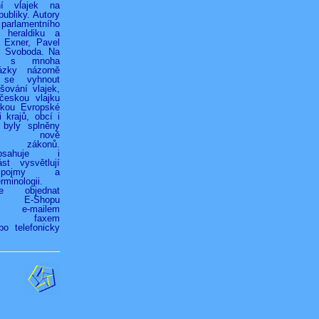
ní vlajek na
ubliky. Autory
 parlamentního
 heraldiku a
r Exner, Pavel
k Svoboda. Na
h s mnoha
ázky názorně
 se vyhnout
ování vlajek,
českou vlajku
jkou Evropské
 krajů, obcí i
 byly splněny
ky nově
ých zákonů.
bsahuje i
st vysvětlují
é pojmy a
rminologii.
ze objednat
vím E-Shopu
z), e-mailem
.cz), faxem
bo telefonicky