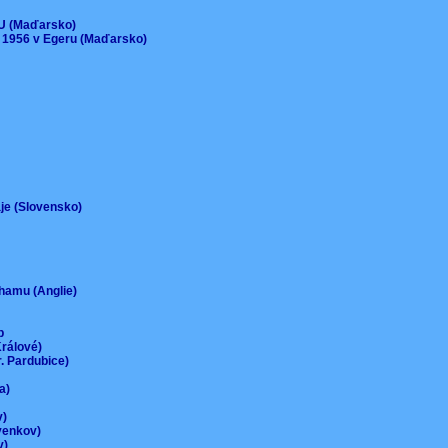
)
EU (Maďarsko)
 1956 v Egeru (Maďarsko)
aje (Slovensko)
urhamu (Anglie)
up
Králové)
r. Pardubice)
na)
ov)
-venkov)
ov)