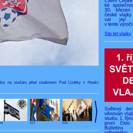
Cílem České 
ké společnos
30. březen
české vlajky
vat její v
v tento výročn
Sto let vlajky
liky na stožáru před stadionem Pod Lízátky v Hradci
Světový den
věnován vlaj
studiu. 1. říj
první čísl
18
017
016
Bulletinu 
odborného