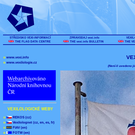
STŘEDISKO VEXI-INFORMACÍ
ZPRAVODAJ vexi.info
VEXIL
THE FLAG DATA CENTRE
THE vexi.info BULLETIN
THE VE
VE
o
www.vexi.info
o
www.vexilologie.cz
(Není-li uvedeno ji
VEXILOLOGICKÉ WEBY
o
REKOS (cz)
o
Vexilolognet (cz, en, es, fr)
o
FIAV (en)
o
FOTW (en)