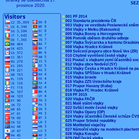
stránky se uskutečnila 27.
SEZ
prosince 2020.
o
001 PF 2014
o
002 Standarta prezidenta ČR
o
003 Vlajky ve vestibulu Poslanecké sn
o
004 Vlajky v Melku (Rakousko)
o
005 Vlajka Bosny a Hercegoviny
o
006 Pomník obětem druhého odboje
o
007 Vlajka Švýcarska a kantonu Graubü
o
008 Vlajka Hradce Králové
o
009 Svěcení praporu obce Nová Ves (ZR
o
010 Chybné vyvěšení české vlajky
o
011 Poutač s vlajkami zemí účastníků s
o
012 Vlajka obce Nedvězí (SY)
o
013 Vlajky Česka a Hradce Králové na pa
o
014 Vlajka SPŠStav v Hradci Králové
o
015 Vlajka Izraele
o
016 Vlajka ZZS Ústeckého kraje
o
017 Prapor Havany (Kuba)
o
018 Vlajka FC Hradec Králové
o
019 PF 2015
o
020 Vlajka FAČR
o
021 Malé státní vlajky
o
022 Svítící motiv české vlajky
o
023 Vlajka Opavy (OP)
o
024 Vlajky účastníků členské schůze Č
o
025 Prapor Srbské republiky
o
026 Motlitební vlaječky
o
027 Námořní vlajky na modelech plachet
o
028 Vlajka Kuvajtu
o
029 Obří řecká vlajka