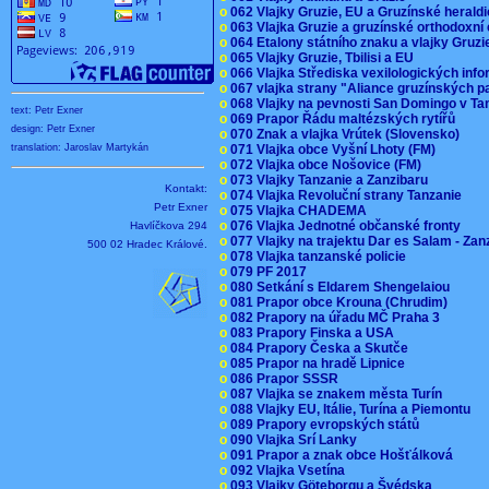
o
062 Vlajky Gruzie, EU a Gruzínské herald
o
063 Vlajka Gruzie a gruzínské orthodoxní
o
064 Etalony státního znaku a vlajky Gruz
o
065 Vlajky Gruzie, Tbilisi a EU
o
066 Vlajka Střediska vexilologických inf
o
067 vlajka strany "Aliance gruzínských p
o
068 Vlajky na pevnosti San Domingo v Ta
text: Petr Exner
o
069 Prapor Řádu maltézských rytířů
design: Petr Exner
o
070 Znak a vlajka Vrútek (Slovensko)
o
071 Vlajka obce Vyšní Lhoty (FM)
translation: Jaroslav Martykán
o
072 Vlajka obce Nošovice (FM)
o
073 Vlajky Tanzanie a Zanzibaru
Kontakt:
o
074 Vlajka Revoluční strany Tanzanie
Petr Exner
o
075 Vlajka CHADEMA
o
076 Vlajka Jednotné občanské fronty
Havlíčkova 294
o
077 Vlajky na trajektu Dar es Salam - Za
500 02 Hradec Králové.
o
078 Vlajka tanzanské policie
o
079 PF 2017
o
080 Setkání s Eldarem Shengelaiou
o
081 Prapor obce Krouna (Chrudim)
o
082 Prapory na úřadu MČ Praha 3
o
083 Prapory Finska a USA
o
084 Prapory Česka a Skutče
o
085 Prapor na hradě Lipnice
o
086 Prapor SSSR
o
087 Vlajka se znakem města Turín
o
088 Vlajky EU, Itálie, Turína a Piemontu
o
089 Prapory evropských států
o
090 Vlajka Srí Lanky
o
091 Prapor a znak obce Hošťálková
o
092 Vlajka Vsetína
o
093 Vlajky Göteborgu a Švédska