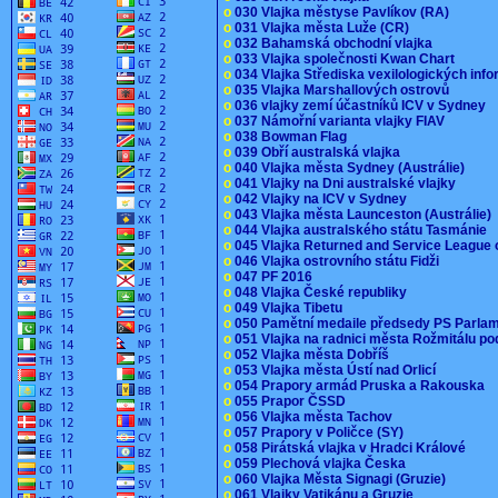
o
030 Vlajka městyse Pavlíkov (RA)
o
031 Vlajka města Luže (CR)
o
032 Bahamská obchodní vlajka
o
033 Vlajka společnosti Kwan Chart
o
034 Vlajka Střediska vexilologických inf
o
035 Vlajka Marshallových ostrovů
o
036 vlajky zemí účastníků ICV v Sydney
o
037 Námořní varianta vlajky FIAV
o
038 Bowman Flag
o
039 Obří australská vlajka
o
040 Vlajka města Sydney (Austrálie)
o
041 Vlajky na Dni australské vlajky
o
042 Vlajky na ICV v Sydney
o
043 Vlajka města Launceston (Austrálie)
o
044 Vlajka australského státu Tasmánie
o
045 Vlajka Returned and Service League 
o
046 Vlajka ostrovního státu Fidži
o
047 PF 2016
o
048 Vlajka České republiky
o
049 Vlajka Tibetu
o
050 Pamětní medaile předsedy PS Parla
o
051 Vlajka na radnici města Rožmitálu 
o
052 Vlajka města Dobříš
o
053 Vlajka města Ústí nad Orlicí
o
054 Prapory armád Pruska a Rakouska
o
055 Prapor ČSSD
o
056 Vlajka města Tachov
o
057 Prapory v Poličce (SY)
o
058 Pirátská vlajka v Hradci Králové
o
059 Plechová vlajka Česka
o
060 Vlajka Města Signagi (Gruzie)
o
061 Vlajky Vatikánu a Gruzie