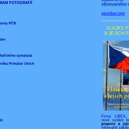
NAM FOTOGRAFIÍ
věnovaného v
vexiday.org
ěmovny PČR
VLAJKY, 
A JEJICH 
nden
)
ochařského sympozia
rníku Primátor Ulrich
VS
Firma LIBEA, 
nové vydání b
nic
prapory a jej
věnované zákla