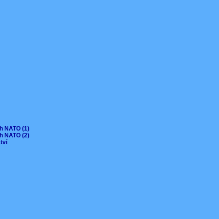
ch NATO (1)
ch NATO (2)
ctví
V