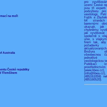
pro vyvěšová
území České rep
jsou tři experti
podvýboru pro
vexilologii, Pet
ormací na moři
Fojtík a Zbyše
64 stranác
barevnými obr
ukazuje, jak
chybnému vyvěš
jak vyvěšovat 
společně s vla
unie, s vlajkymi
firem tak, aby
požadav
aktualizovan
Brožura o
of Australia
všeobecnou čá
jednotliv
vexilologickou te
Publikaci l
prostřednict
mentu České republiky
(www.libea.c
pod Třemšínem
(info@libea
(485161059) ne
(485160520).