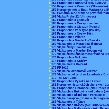
o
157 Prapor obce Rohozná (okr. Svitavy)
o
158 Prapor města Kremnica (Slovensko
o
159 Korouhve města Eger, Maďarska a 
o
160 Památník maďarského povstání roku
o
161 Vlajka Prahy 22 (Uhříněves)
o
162 Prapor města Litomyšl
o
163 Prapor města Český Krumlov
o
164 Prapor města Cieszyn (Polsko)
o
165 Prapor obce Pszczyna (Polsko)
o
166 Prapor města Český Těšín
o
167 Prapor obce Příbraz
o
168 Prapor obce Městečko Trnávka
o
169 Vlajka města Moravská Třebová
o
170 Vlajka Žiliny (Slovensko)
o
171 Vlajka města Martin (Slovensko)
o
172 Vlajka Žilinského samosprávného kr
o
173 Prapor obce Mokošín
o
174 Prapor města Králíky
o
175 Vlajka města Rajhrad
o
176 PF 2019
o
177 Vlajka na lokomotivě Vectron
o
178 Vlajka na půl žerdi na katedrále v D
o
179 The Civil Jack
o
180 Prapor obce Vysoká nad Labem
o
181 Korouhve historických uherských ž
o
182 Prapor obce Librantice (okr. Hradec 
o
183 Vlajka obce Bukovina nad Labem (ok
o
184 Vlajka obce Dříteč (okr. Pardubice)
o
185 Vlajka Sarajeva (Bosna a Hercegovi
o
186 Vlajka města Tišnov
o
187 Vlajka obce Drásov (okr. Brno-venk
o
188 Vlajka obce Malhostovice (okr. Brno