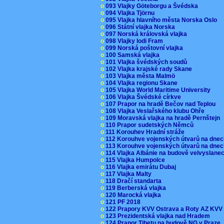
o
093 Vlajky Göteborgu a Švédska
o
094 Vlajka Tjörnu
o
095 Vlajka hlavního města Norska Oslo
o
096 Státní vlajka Norska
o
097 Norská královská vlajka
o
098 Vlajky lodi Fram
o
099 Norská poštovní vlajka
o
100 Samská vlajka
o
101 Vlajka švédských soudů
o
102 Vlajka krajské rady Skane
o
103 Vlajka města Malmö
o
104 Vlajka regionu Skane
o
105 Vlajka World Maritime University
o
106 Vlajka Švédské církve
o
107 Prapor na hradě Bečov nad Teplou
o
108 Vlajka Veslařského klubu Ohře
o
109 Moravská vlajka na hradě Pernštejn
o
110 Prapor sudetských Němců
o
111 Korouhev Hradní stráže
o
112 Korouhve vojenských útvarů na dne
o
113 Korouhve vojenských útvarů na dne
o
114 Vlajka Albánie na budově velvyslane
o
115 Vlajka Humpolce
o
116 Vlajka emirátu Dubaj
o
117 Vlajka Malty
o
118 Dračí standarta
o
119 Berberská vlajka
o
120 Marocká vlajka
o
121 PF 2018
o
122 Prapory KVV Ostrava a Roty AZ KV
o
123 Prezidentská vlajka nad Hradem
o
124 Prapor Tibetu na budově NG v Praze