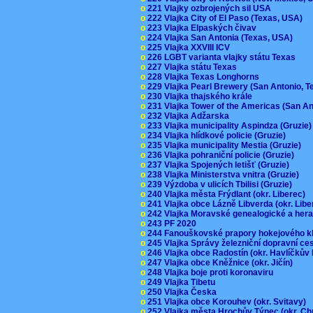
o
221 Vlajky ozbrojených sil USA
o
222 Vlajka City of El Paso (Texas, USA)
o
223 Vlajka Elpaských čivav
o
224 Vlajka San Antonia (Texas, USA)
o
225 Vlajka XXVIII ICV
o
226 LGBT varianta vlajky státu Texas
o
227 Vlajka státu Texas
o
228 Vlajka Texas Longhorns
o
229 Vlajka Pearl Brewery (San Antonio, 
o
230 Vlajka thajského krále
o
231 Vlajka Tower of the Americas (San A
o
232 Vlajka Adžarska
o
233 Vlajka municipality Aspindza (Gruzie
o
234 Vlajka hlídkové policie (Gruzie)
o
235 Vlajka municipality Mestia (Gruzie)
o
236 Vlajka pohraniční policie (Gruzie)
o
237 Vlajka Spojených letišť (Gruzie)
o
238 Vlajka Ministerstva vnitra (Gruzie)
o
239 Výzdoba v ulicích Tbilisi (Gruzie)
o
240 Vlajka města Frýdlant (okr. Liberec)
o
241 Vlajka obce Lázně Libverda (okr. Lib
o
242 Vlajka Moravské genealogické a hera
o
243 PF 2020
o
244 Fanouškovské prapory hokejového k
o
245 Vlajka Správy železniční dopravní c
o
246 Vlajka obce Radostín (okr. Havlíčkův
o
247 Vlajka obce Kněžnice (okr. Jičín)
o
248 Vlajka boje proti koronaviru
o
249 Vlajka Tibetu
o
250 Vlajka Česka
o
251 Vlajka obce Korouhev (okr. Svitavy)
o
252 Vlajka města Hrochův Týnec (okr. C