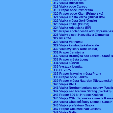
o
317 Vlajka Bulharska
o
318 Vlajka obce Carevo
o
319 Prapor obce Primorsko
o
320 Prapor obce Kiten (Primorsko)
o
321 Vlajka města Varna (Bulharsko)
o
322 Vlajka města Gori (Gruzie)
o
323 Vlajka Tbilisi (Gruzie)
o
324 Vlajka Adygejska (RF)
o
325 Prapor společnosti Lodní doprava V
o
326 Vlajky z cest Hanzelky a Zikmunda
o
327 PF 2024
o
328 Vlajka Vietnamu
o
329 Vlajka kambodžského krále
o
330 Vlajkový les v Doha (Katar)
o
331 Prapor Jenštejna
o
332 Vlajka Brandýsa nad Labem - Staré 
o
333 Prapor města Louny
o
334 Vlajka 8ČNVK
o
335 Výstava Identita
o
336 PF 2025
o
337 Prapor hlavního města Prahy
o
338 Prapor obce Jankov
o
339 Prapor města Naarden (Nizozemsko
o
340 Vlajka RNLI
o
341 Vlajka Northumberland county (Angl
o
342 Vlajky nad hradem Stirling (Skotsko)
o
343 Prapor 800 let Hradce Králové
o
344 Vlajky OSN, Japonska a města Kan
o
345 Vlajka základní školy Otemae Gauki
o
346 Vlajka prefektury Osaka
o
347 Prapor Chlumce nad Cidlinou
o
348 Vlajka Malty