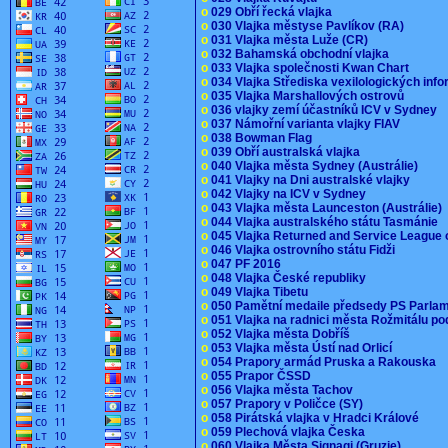
o
029 Obří řecká vlajka
o
030 Vlajka městyse Pavlíkov (RA)
o
031 Vlajka města Luže (CR)
o
032 Bahamská obchodní vlajka
o
033 Vlajka společnosti Kwan Chart
o
034 Vlajka Střediska vexilologických inf
o
035 Vlajka Marshallových ostrovů
o
036 vlajky zemí účastníků ICV v Sydney
o
037 Námořní varianta vlajky FIAV
o
038 Bowman Flag
o
039 Obří australská vlajka
o
040 Vlajka města Sydney (Austrálie)
o
041 Vlajky na Dni australské vlajky
o
042 Vlajky na ICV v Sydney
o
043 Vlajka města Launceston (Austrálie)
o
044 Vlajka australského státu Tasmánie
o
045 Vlajka Returned and Service League 
o
046 Vlajka ostrovního státu Fidži
o
047 PF 2016
o
048 Vlajka České republiky
o
049 Vlajka Tibetu
o
050 Pamětní medaile předsedy PS Parla
o
051 Vlajka na radnici města Rožmitálu 
o
052 Vlajka města Dobříš
o
053 Vlajka města Ústí nad Orlicí
o
054 Prapory armád Pruska a Rakouska
o
055 Prapor ČSSD
o
056 Vlajka města Tachov
o
057 Prapory v Poličce (SY)
o
058 Pirátská vlajka v Hradci Králové
o
059 Plechová vlajka Česka
o
060 Vlajka Města Signagi (Gruzie)