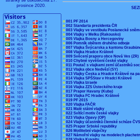
stránky se uskutečnila 27.
prosince 2020.
SEZ
o
001 PF 2014
o
002 Standarta prezidenta ČR
o
003 Vlajky ve vestibulu Poslanecké sn
o
004 Vlajky v Melku (Rakousko)
o
005 Vlajka Bosny a Hercegoviny
o
006 Pomník obětem druhého odboje
o
007 Vlajka Švýcarska a kantonu Graubü
o
008 Vlajka Hradce Králové
o
009 Svěcení praporu obce Nová Ves (ZR
o
010 Chybné vyvěšení české vlajky
o
011 Poutač s vlajkami zemí účastníků s
o
012 Vlajka obce Nedvězí (SY)
o
013 Vlajky Česka a Hradce Králové na pa
o
014 Vlajka SPŠStav v Hradci Králové
o
015 Vlajka Izraele
o
016 Vlajka ZZS Ústeckého kraje
o
017 Prapor Havany (Kuba)
o
018 Vlajka FC Hradec Králové
o
019 PF 2015
o
020 Vlajka FAČR
o
021 Malé státní vlajky
o
022 Svítící motiv české vlajky
o
023 Vlajka Opavy (OP)
o
024 Vlajky účastníků členské schůze Č
o
025 Prapor Srbské republiky
o
026 Motlitební vlaječky
o
027 Námořní vlajky na modelech plachet
o
028 Vlajka Kuvajtu