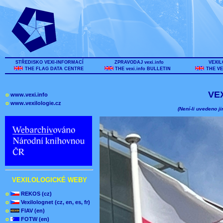
STŘEDISKO VEXI-INFORMACÍ
ZPRAVODAJ vexi.info
VEXIL
THE FLAG DATA CENTRE
THE vexi.info BULLETIN
THE VE
VE
o
www.vexi.info
o
www.vexilologie.cz
(Není-li uvedeno ji
VEXILOLOGICKÉ WEBY
o
REKOS (cz)
o
Vexilolognet (cz, en, es, fr)
o
FIAV (en)
o
FOTW (en)