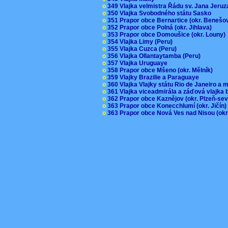
o
349 Vlajka velmistra Řádu sv. Jana Jer
o
350 Vlajka Svobodného státu Sasko
o
351 Prapor obce Bernartice (okr. Beneš
o
352 Prapor obce Polná (okr. Jihlava)
o
353 Prapor obce Domoušice (okr. Louny
o
354 Vlajka Limy (Peru)
o
355 Vlajka Cuzca (Peru)
o
356 Vlajka Ollantaytamba (Peru)
o
357 Vlajka Uruguaye
o
358 Prapor obce Mšeno (okr. Mělník)
o
359 Vlajky Brazilie a Paraguaye
o
360 Vlajka Vlajky státu Rio de Janeiro a 
o
361 Vlajka viceadmirála a záďová vlajka
o
362 Prapor obce Kaznějov (okr. Plzeň-se
o
363 Prapor obce Konecchlumí (okr. Jičín
o
363 Prapor obce Nová Ves nad Nisou (okr