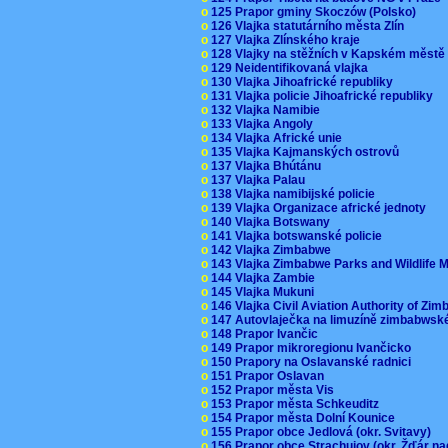
o
125 Prapor gminy Skoczów (Polsko)
o
126 Vlajka statutárního města Zlín
o
127 Vlajka Zlínského kraje
o
128 Vlajky na stěžních v Kapském měst
o
129 Neidentifikovaná vlajka
o
130 Vlajka Jihoafrické republiky
o
131 Vlajka policie Jihoafrické republiky
o
132 Vlajka Namibie
o
133 Vlajka Angoly
o
134 Vlajka Africké unie
o
135 Vlajka Kajmanských ostrovů
o
137 Vlajka Bhútánu
o
137 Vlajka Palau
o
138 Vlajka namibijské policie
o
139 Vlajka Organizace africké jednoty
o
140 Vlajka Botswany
o
141 Vlajka botswanské policie
o
142 Vlajka Zimbabwe
o
143 Vlajka Zimbabwe Parks and Wildlife
o
144 Vlajka Zambie
o
145 Vlajka Mukuni
o
146 Vlajka Civil Aviation Authority of Z
o
147 Autovlaječka na limuzíně zimbabwsk
o
148 Prapor Ivančic
o
149 Prapor mikroregionu Ivančicko
o
150 Prapory na Oslavanské radnici
o
151 Prapor Oslavan
o
152 Prapor města Vis
o
153 Prapor města Schkeuditz
o
154 Prapor města Dolní Kounice
o
155 Prapor obce Jedlová (okr. Svitavy)
o
156 Prapor obce Strachujov (okr. Žďár n