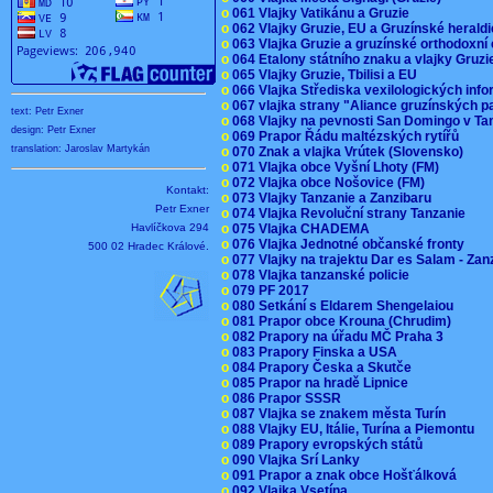
o
061 Vlajky Vatikánu a Gruzie
o
062 Vlajky Gruzie, EU a Gruzínské herald
o
063 Vlajka Gruzie a gruzínské orthodoxní
o
064 Etalony státního znaku a vlajky Gruz
o
065 Vlajky Gruzie, Tbilisi a EU
o
066 Vlajka Střediska vexilologických inf
o
067 vlajka strany "Aliance gruzínských p
text: Petr Exner
o
068 Vlajky na pevnosti San Domingo v Ta
design: Petr Exner
o
069 Prapor Řádu maltézských rytířů
translation: Jaroslav Martykán
o
070 Znak a vlajka Vrútek (Slovensko)
o
071 Vlajka obce Vyšní Lhoty (FM)
o
072 Vlajka obce Nošovice (FM)
Kontakt:
o
073 Vlajky Tanzanie a Zanzibaru
Petr Exner
o
074 Vlajka Revoluční strany Tanzanie
o
075 Vlajka CHADEMA
Havlíčkova 294
o
076 Vlajka Jednotné občanské fronty
500 02 Hradec Králové.
o
077 Vlajky na trajektu Dar es Salam - Za
o
078 Vlajka tanzanské policie
o
079 PF 2017
o
080 Setkání s Eldarem Shengelaiou
o
081 Prapor obce Krouna (Chrudim)
o
082 Prapory na úřadu MČ Praha 3
o
083 Prapory Finska a USA
o
084 Prapory Česka a Skutče
o
085 Prapor na hradě Lipnice
o
086 Prapor SSSR
o
087 Vlajka se znakem města Turín
o
088 Vlajky EU, Itálie, Turína a Piemontu
o
089 Prapory evropských států
o
090 Vlajka Srí Lanky
o
091 Prapor a znak obce Hošťálková
o
092 Vlajka Vsetína