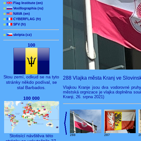
o
Flag Institute (en)
o
Vexillographia (ru)
o
NAVA (en)
o
CYBERFLAG (fr)
o
SFV (fr)
o
skripta (cz)
100
Stou zemí, odkud se na tyto
288 Vlajka města Kranj ve Slovins
stránky někdo podíval, se
Vlajkou Kranje jsou dva vodorovné pruhy,
stal Barbados.
městská orgnizace je vlajka doplněna so
Kranji, 26. srpna 2021)
100 000
288
287
2
Stotisící návštěva této