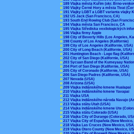
o
189 Vlajka města Kuřim (okr. Brno-venk
o
190 Vlajky Černé Hory a města Tivat (Če
o
191 Vlajky LGBT a LGBT varianta vlajky K
o
192 US Jack (San Francisco, CA)
o
193 South End Rowing Club (San Francis
o
194 Vlajka města San Francisco, CA
o
195 Vlajka Střediska vexilologických inf
o
196 Vlajka firmy Apple
o
198 City of Beverly Hills (Los Angeles, Ka
o
198 County of Los Angeles (Kalifornie)
o
199 City of Los Angeles (Kalifornie, USA
o
200 City of Long Beach (Kalifornie, USA)
o
201 Huntington Beach - Logo flag (Kalifo
o
202 City of San Diego (Kalifornie, USA)
o
203 Sycuan Band of the Kumeyaay Nation
o
204 Port of San Diego (Kalifornie, USA)
o
205 City of Coronado (Kalifornie, USA)
o
206 San Diego Padres (Kalifornie, USA)
o
207 Nevada (USA)
o
208 Arizona (USA)
o
209 Vlajka indiánského kmene Hualapai
o
210 Vlajka indiánského kmene Yavapai
o
211 Vlajka USA
o
212 Vlajka indiánského národa Navajo (A
o
213 Vlajka státu Utah (USA)
o
214 Vlajka indiánského kmene Ute (Colo
o
215 Vlajka státu Colorado (USA)
o
216 Vlajka City of Durango (Colorado, U
o
217 Vlajka City of Espaňola (New Mexico
o
218 Vlajka Las Cruces (New Mexico, US
o
219 Vlajka Otero County (New Mexico, 
o
220 Vlajka City of Roswell (New Mexico,