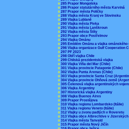
o
285 Prapor Mongolska
o
286 Prapor statutárního města Karviná
o
287 Prapor města Poličky
o
288 Vlajka města Kranj ve Slovinsku
o
289 Vlajka Lublaně
o
290 Vlajka města Pivka
o
291 Vlajka města Lanškroun
o
292 Vlajka města Štíty
o
293 Prapor obce Postřelmov
o
294 Vlajka Ománu
o
295 Emblém Ománu a vlajka ománského 
o
296 Vlajka organizace Gulf Cooperation
o
297 PF 2023
o
298 Obří vlajka Chile
o
299 Chilská prezidentská vlajka
o
300 Vlajka Viňa del Mar (Chile)
o
301 Vlajka provincie Patagonie (Chile)
o
302 Vlajka Punta Arenas (Chile)
o
303 Vlajka provincie Santa Cruz (Argenti
o
304 Vlajka provincie Ohňová země (Arge
o
305 Čelenová vlajka argentinských vojen
o
306 Vlajka Argentiny
o
307 Historická vlajka Argentiny
o
308 Vlajka Buenos Aires
o
309 Prapor Prostějova
o
310 Vlajka regionu Lombardsko (Itálie)
o
311 Vlajka regionu Veneto (Itálie)
o
312 Vlajky u zvonu padlých v Roveretu
o
313 Vlajka obce Albrechtive v Jizerskýc
o
314 Vlajka města Tanvald
o
315 Prapor města Nový Jičín
o
316 Prapor obce Jeřice