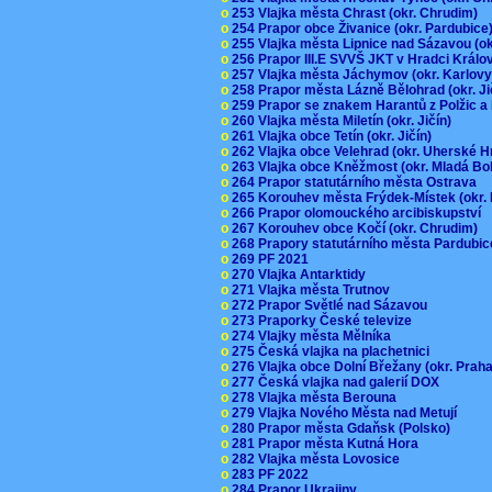
o
253 Vlajka města Chrast (okr. Chrudim)
o
254 Prapor obce Živanice (okr. Pardubic
o
255 Vlajka města Lipnice nad Sázavou (o
o
256 Prapor III.E SVVŠ JKT v Hradci Král
o
257 Vlajka města Jáchymov (okr. Karlov
o
258 Prapor města Lázně Bělohrad (okr. J
o
259 Prapor se znakem Harantů z Polžic 
o
260 Vlajka města Miletín (okr. Jičín)
o
261 Vlajka obce Tetín (okr. Jičín)
o
262 Vlajka obce Velehrad (okr. Uherské H
o
263 Vlajka obce Kněžmost (okr. Mladá Bo
o
264 Prapor statutárního města Ostrava
o
265 Korouhev města Frýdek-Místek (okr.
o
266 Prapor olomouckého arcibiskupství
o
267 Korouhev obce Kočí (okr. Chrudim)
o
268 Prapory statutárního města Pardubi
o
269 PF 2021
o
270 Vlajka Antarktidy
o
271 Vlajka města Trutnov
o
272 Prapor Světlé nad Sázavou
o
273 Praporky České televize
o
274 Vlajky města Mělníka
o
275 Česká vlajka na plachetnici
o
276 Vlajka obce Dolní Břežany (okr. Pra
o
277 Česká vlajka nad galerií DOX
o
278 Vlajka města Berouna
o
279 Vlajka Nového Města nad Metují
o
280 Prapor města Gdaňsk (Polsko)
o
281 Prapor města Kutná Hora
o
282 Vlajka města Lovosice
o
283 PF 2022
o
284 Prapor Ukrajiny