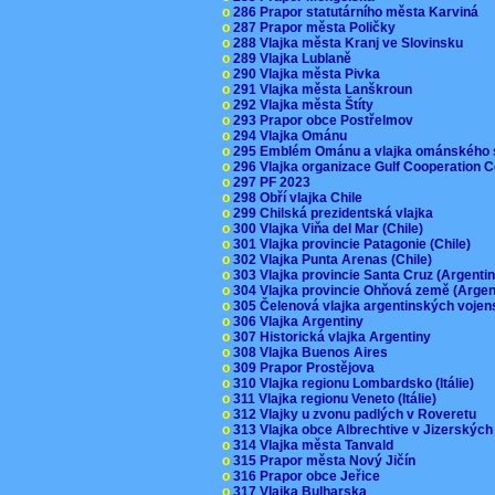
o
286 Prapor statutárního města Karviná
o
287 Prapor města Poličky
o
288 Vlajka města Kranj ve Slovinsku
o
289 Vlajka Lublaně
o
290 Vlajka města Pivka
o
291 Vlajka města Lanškroun
o
292 Vlajka města Štíty
o
293 Prapor obce Postřelmov
o
294 Vlajka Ománu
o
295 Emblém Ománu a vlajka ománského 
o
296 Vlajka organizace Gulf Cooperation
o
297 PF 2023
o
298 Obří vlajka Chile
o
299 Chilská prezidentská vlajka
o
300 Vlajka Viňa del Mar (Chile)
o
301 Vlajka provincie Patagonie (Chile)
o
302 Vlajka Punta Arenas (Chile)
o
303 Vlajka provincie Santa Cruz (Argenti
o
304 Vlajka provincie Ohňová země (Arge
o
305 Čelenová vlajka argentinských vojen
o
306 Vlajka Argentiny
o
307 Historická vlajka Argentiny
o
308 Vlajka Buenos Aires
o
309 Prapor Prostějova
o
310 Vlajka regionu Lombardsko (Itálie)
o
311 Vlajka regionu Veneto (Itálie)
o
312 Vlajky u zvonu padlých v Roveretu
o
313 Vlajka obce Albrechtive v Jizerskýc
o
314 Vlajka města Tanvald
o
315 Prapor města Nový Jičín
o
316 Prapor obce Jeřice
o
317 Vlajka Bulharska