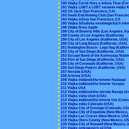
o
190 Vlajky Černé Hory a města Tivat (Če
o
191 Vlajky LGBT a LGBT varianta vlajky K
o
192 US Jack (San Francisco, CA)
o
193 South End Rowing Club (San Francis
o
194 Vlajka města San Francisco, CA
o
195 Vlajka Střediska vexilologických inf
o
196 Vlajka firmy Apple
o
198 City of Beverly Hills (Los Angeles, Ka
o
198 County of Los Angeles (Kalifornie)
o
199 City of Los Angeles (Kalifornie, USA
o
200 City of Long Beach (Kalifornie, USA)
o
201 Huntington Beach - Logo flag (Kalifo
o
202 City of San Diego (Kalifornie, USA)
o
203 Sycuan Band of the Kumeyaay Nation
o
204 Port of San Diego (Kalifornie, USA)
o
205 City of Coronado (Kalifornie, USA)
o
206 San Diego Padres (Kalifornie, USA)
o
207 Nevada (USA)
o
208 Arizona (USA)
o
209 Vlajka indiánského kmene Hualapai
o
210 Vlajka indiánského kmene Yavapai
o
211 Vlajka USA
o
212 Vlajka indiánského národa Navajo (A
o
213 Vlajka státu Utah (USA)
o
214 Vlajka indiánského kmene Ute (Colo
o
215 Vlajka státu Colorado (USA)
o
216 Vlajka City of Durango (Colorado, U
o
217 Vlajka City of Espaňola (New Mexico
o
218 Vlajka Las Cruces (New Mexico, US
o
219 Vlajka Otero County (New Mexico, 
o
220 Vlajka City of Roswell (New Mexico,
o
221 Vlajky ozbrojených sil USA