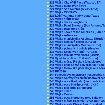
o
222 Vlajka City of El Paso (Texas, USA)
o
223 Vlajka Elpaských čivav
o
224 Vlajka San Antonia (Texas, USA)
o
225 Vlajka XXVIII ICV
o
226 LGBT varianta vlajky státu Texas
o
227 Vlajka státu Texas
o
228 Vlajka Texas Longhorns
o
229 Vlajka Pearl Brewery (San Antonio, 
o
230 Vlajka thajského krále
o
231 Vlajka Tower of the Americas (San A
o
232 Vlajka Adžarska
o
233 Vlajka municipality Aspindza (Gruzie
o
234 Vlajka hlídkové policie (Gruzie)
o
235 Vlajka municipality Mestia (Gruzie)
o
236 Vlajka pohraniční policie (Gruzie)
o
237 Vlajka Spojených letišť (Gruzie)
o
238 Vlajka Ministerstva vnitra (Gruzie)
o
239 Výzdoba v ulicích Tbilisi (Gruzie)
o
240 Vlajka města Frýdlant (okr. Liberec)
o
241 Vlajka obce Lázně Libverda (okr. Lib
o
242 Vlajka Moravské genealogické a hera
o
243 PF 2020
o
244 Fanouškovské prapory hokejového k
o
245 Vlajka Správy železniční dopravní c
o
246 Vlajka obce Radostín (okr. Havlíčkův
o
247 Vlajka obce Kněžnice (okr. Jičín)
o
248 Vlajka boje proti koronaviru
o
249 Vlajka Tibetu
o
250 Vlajka Česka
o
251 Vlajka obce Korouhev (okr. Svitavy)
o
252 Vlajka města Hrochův Týnec (okr. C
o
253 Vlajka města Chrast (okr. Chrudim)