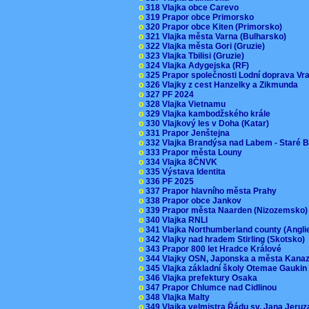
o
318 Vlajka obce Carevo
o
319 Prapor obce Primorsko
o
320 Prapor obce Kiten (Primorsko)
o
321 Vlajka města Varna (Bulharsko)
o
322 Vlajka města Gori (Gruzie)
o
323 Vlajka Tbilisi (Gruzie)
o
324 Vlajka Adygejska (RF)
o
325 Prapor společnosti Lodní doprava V
o
326 Vlajky z cest Hanzelky a Zikmunda
o
327 PF 2024
o
328 Vlajka Vietnamu
o
329 Vlajka kambodžského krále
o
330 Vlajkový les v Doha (Katar)
o
331 Prapor Jenštejna
o
332 Vlajka Brandýsa nad Labem - Staré 
o
333 Prapor města Louny
o
334 Vlajka 8ČNVK
o
335 Výstava Identita
o
336 PF 2025
o
337 Prapor hlavního města Prahy
o
338 Prapor obce Jankov
o
339 Prapor města Naarden (Nizozemsko
o
340 Vlajka RNLI
o
341 Vlajka Northumberland county (Angl
o
342 Vlajky nad hradem Stirling (Skotsko)
o
343 Prapor 800 let Hradce Králové
o
344 Vlajky OSN, Japonska a města Kan
o
345 Vlajka základní školy Otemae Gauki
o
346 Vlajka prefektury Osaka
o
347 Prapor Chlumce nad Cidlinou
o
348 Vlajka Malty
o
349 Vlajka velmistra Řádu sv. Jana Jer