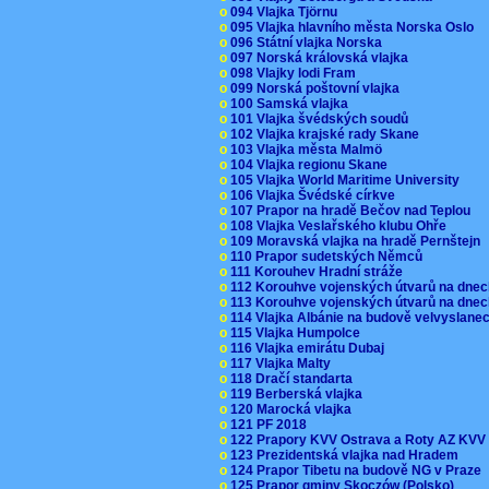
o
094 Vlajka Tjörnu
o
095 Vlajka hlavního města Norska Oslo
o
096 Státní vlajka Norska
o
097 Norská královská vlajka
o
098 Vlajky lodi Fram
o
099 Norská poštovní vlajka
o
100 Samská vlajka
o
101 Vlajka švédských soudů
o
102 Vlajka krajské rady Skane
o
103 Vlajka města Malmö
o
104 Vlajka regionu Skane
o
105 Vlajka World Maritime University
o
106 Vlajka Švédské církve
o
107 Prapor na hradě Bečov nad Teplou
o
108 Vlajka Veslařského klubu Ohře
o
109 Moravská vlajka na hradě Pernštejn
o
110 Prapor sudetských Němců
o
111 Korouhev Hradní stráže
o
112 Korouhve vojenských útvarů na dne
o
113 Korouhve vojenských útvarů na dne
o
114 Vlajka Albánie na budově velvyslane
o
115 Vlajka Humpolce
o
116 Vlajka emirátu Dubaj
o
117 Vlajka Malty
o
118 Dračí standarta
o
119 Berberská vlajka
o
120 Marocká vlajka
o
121 PF 2018
o
122 Prapory KVV Ostrava a Roty AZ KV
o
123 Prezidentská vlajka nad Hradem
o
124 Prapor Tibetu na budově NG v Praze
o
125 Prapor gminy Skoczów (Polsko)