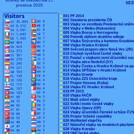
stránky se uskutečnila 27.
SEZ
prosince 2020.
o
001 PF 2014
o
002 Standarta prezidenta ČR
o
003 Vlajky ve vestibulu Poslanecké sn
o
004 Vlajky v Melku (Rakousko)
o
005 Vlajka Bosny a Hercegoviny
o
006 Pomník obětem druhého odboje
o
007 Vlajka Švýcarska a kantonu Graubü
o
008 Vlajka Hradce Králové
o
009 Svěcení praporu obce Nová Ves (ZR
o
010 Chybné vyvěšení české vlajky
o
011 Poutač s vlajkami zemí účastníků s
o
012 Vlajka obce Nedvězí (SY)
o
013 Vlajky Česka a Hradce Králové na pa
o
014 Vlajka SPŠStav v Hradci Králové
o
015 Vlajka Izraele
o
016 Vlajka ZZS Ústeckého kraje
o
017 Prapor Havany (Kuba)
o
018 Vlajka FC Hradec Králové
o
019 PF 2015
o
020 Vlajka FAČR
o
021 Malé státní vlajky
o
022 Svítící motiv české vlajky
o
023 Vlajka Opavy (OP)
o
024 Vlajky účastníků členské schůze Č
o
025 Prapor Srbské republiky
o
026 Motlitební vlaječky
o
027 Námořní vlajky na modelech plachet
o
028 Vlajka Kuvajtu
o
029 Obří řecká vlajka