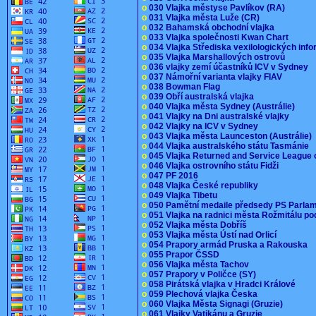
o
030 Vlajka městyse Pavlíkov (RA)
o
031 Vlajka města Luže (CR)
o
032 Bahamská obchodní vlajka
o
033 Vlajka společnosti Kwan Chart
o
034 Vlajka Střediska vexilologických inf
o
035 Vlajka Marshallových ostrovů
o
036 vlajky zemí účastníků ICV v Sydney
o
037 Námořní varianta vlajky FIAV
o
038 Bowman Flag
o
039 Obří australská vlajka
o
040 Vlajka města Sydney (Austrálie)
o
041 Vlajky na Dni australské vlajky
o
042 Vlajky na ICV v Sydney
o
043 Vlajka města Launceston (Austrálie)
o
044 Vlajka australského státu Tasmánie
o
045 Vlajka Returned and Service League 
o
046 Vlajka ostrovního státu Fidži
o
047 PF 2016
o
048 Vlajka České republiky
o
049 Vlajka Tibetu
o
050 Pamětní medaile předsedy PS Parla
o
051 Vlajka na radnici města Rožmitálu 
o
052 Vlajka města Dobříš
o
053 Vlajka města Ústí nad Orlicí
o
054 Prapory armád Pruska a Rakouska
o
055 Prapor ČSSD
o
056 Vlajka města Tachov
o
057 Prapory v Poličce (SY)
o
058 Pirátská vlajka v Hradci Králové
o
059 Plechová vlajka Česka
o
060 Vlajka Města Signagi (Gruzie)
o
061 Vlajky Vatikánu a Gruzie