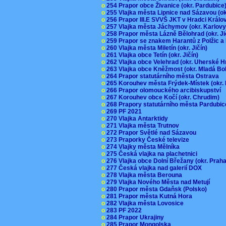
o
254 Prapor obce Živanice (okr. Pardubic
o
255 Vlajka města Lipnice nad Sázavou (o
o
256 Prapor III.E SVVŠ JKT v Hradci Král
o
257 Vlajka města Jáchymov (okr. Karlov
o
258 Prapor města Lázně Bělohrad (okr. J
o
259 Prapor se znakem Harantů z Polžic 
o
260 Vlajka města Miletín (okr. Jičín)
o
261 Vlajka obce Tetín (okr. Jičín)
o
262 Vlajka obce Velehrad (okr. Uherské H
o
263 Vlajka obce Kněžmost (okr. Mladá Bo
o
264 Prapor statutárního města Ostrava
o
265 Korouhev města Frýdek-Místek (okr.
o
266 Prapor olomouckého arcibiskupství
o
267 Korouhev obce Kočí (okr. Chrudim)
o
268 Prapory statutárního města Pardubi
o
269 PF 2021
o
270 Vlajka Antarktidy
o
271 Vlajka města Trutnov
o
272 Prapor Světlé nad Sázavou
o
273 Praporky České televize
o
274 Vlajky města Mělníka
o
275 Česká vlajka na plachetnici
o
276 Vlajka obce Dolní Břežany (okr. Pra
o
277 Česká vlajka nad galerií DOX
o
278 Vlajka města Berouna
o
279 Vlajka Nového Města nad Metují
o
280 Prapor města Gdaňsk (Polsko)
o
281 Prapor města Kutná Hora
o
282 Vlajka města Lovosice
o
283 PF 2022
o
284 Prapor Ukrajiny
o
285 Prapor Mongolska