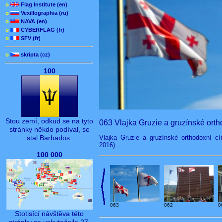
o
Flag Institute (en)
o
Vexillographia (ru)
o
NAVA (en)
o
CYBERFLAG (fr)
o
SFV (fr)
o
skripta (cz)
100
Stou zemí, odkud se na tyto
063 Vlajka Gruzie a gruzínské orth
stránky někdo podíval, se
Vlajka Gruzie a gruzínské orthodoxní cír
stal Barbados.
2016).
100 000
063
062
0
Stotisící návštěva této