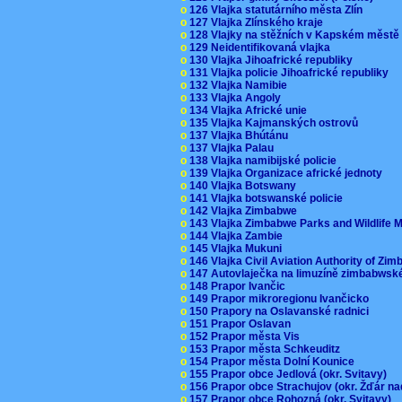
o
126 Vlajka statutárního města Zlín
o
127 Vlajka Zlínského kraje
o
128 Vlajky na stěžních v Kapském měst
o
129 Neidentifikovaná vlajka
o
130 Vlajka Jihoafrické republiky
o
131 Vlajka policie Jihoafrické republiky
o
132 Vlajka Namibie
o
133 Vlajka Angoly
o
134 Vlajka Africké unie
o
135 Vlajka Kajmanských ostrovů
o
137 Vlajka Bhútánu
o
137 Vlajka Palau
o
138 Vlajka namibijské policie
o
139 Vlajka Organizace africké jednoty
o
140 Vlajka Botswany
o
141 Vlajka botswanské policie
o
142 Vlajka Zimbabwe
o
143 Vlajka Zimbabwe Parks and Wildlife
o
144 Vlajka Zambie
o
145 Vlajka Mukuni
o
146 Vlajka Civil Aviation Authority of Z
o
147 Autovlaječka na limuzíně zimbabwsk
o
148 Prapor Ivančic
o
149 Prapor mikroregionu Ivančicko
o
150 Prapory na Oslavanské radnici
o
151 Prapor Oslavan
o
152 Prapor města Vis
o
153 Prapor města Schkeuditz
o
154 Prapor města Dolní Kounice
o
155 Prapor obce Jedlová (okr. Svitavy)
o
156 Prapor obce Strachujov (okr. Žďár n
o
157 Prapor obce Rohozná (okr. Svitavy)