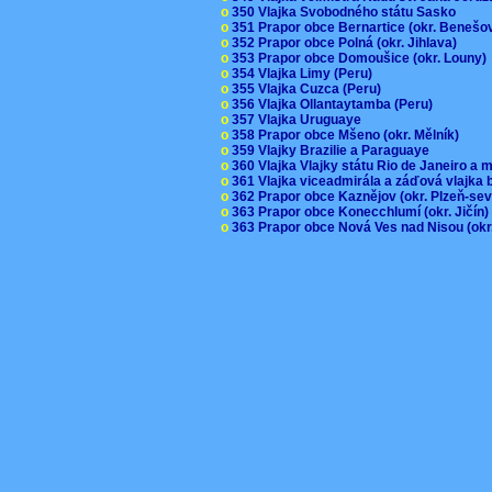
o
350 Vlajka Svobodného státu Sasko
o
351 Prapor obce Bernartice (okr. Beneš
o
352 Prapor obce Polná (okr. Jihlava)
o
353 Prapor obce Domoušice (okr. Louny
o
354 Vlajka Limy (Peru)
o
355 Vlajka Cuzca (Peru)
o
356 Vlajka Ollantaytamba (Peru)
o
357 Vlajka Uruguaye
o
358 Prapor obce Mšeno (okr. Mělník)
o
359 Vlajky Brazilie a Paraguaye
o
360 Vlajka Vlajky státu Rio de Janeiro a 
o
361 Vlajka viceadmirála a záďová vlajka
o
362 Prapor obce Kaznějov (okr. Plzeň-se
o
363 Prapor obce Konecchlumí (okr. Jičín
o
363 Prapor obce Nová Ves nad Nisou (okr