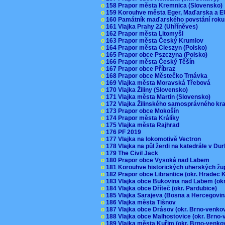
o
158 Prapor města Kremnica (Slovensko
o
159 Korouhve města Eger, Maďarska a 
o
160 Památník maďarského povstání roku
o
161 Vlajka Prahy 22 (Uhříněves)
o
162 Prapor města Litomyšl
o
163 Prapor města Český Krumlov
o
164 Prapor města Cieszyn (Polsko)
o
165 Prapor obce Pszczyna (Polsko)
o
166 Prapor města Český Těšín
o
167 Prapor obce Příbraz
o
168 Prapor obce Městečko Trnávka
o
169 Vlajka města Moravská Třebová
o
170 Vlajka Žiliny (Slovensko)
o
171 Vlajka města Martin (Slovensko)
o
172 Vlajka Žilinského samosprávného kr
o
173 Prapor obce Mokošín
o
174 Prapor města Králíky
o
175 Vlajka města Rajhrad
o
176 PF 2019
o
177 Vlajka na lokomotivě Vectron
o
178 Vlajka na půl žerdi na katedrále v D
o
179 The Civil Jack
o
180 Prapor obce Vysoká nad Labem
o
181 Korouhve historických uherských ž
o
182 Prapor obce Librantice (okr. Hradec 
o
183 Vlajka obce Bukovina nad Labem (ok
o
184 Vlajka obce Dříteč (okr. Pardubice)
o
185 Vlajka Sarajeva (Bosna a Hercegovi
o
186 Vlajka města Tišnov
o
187 Vlajka obce Drásov (okr. Brno-venk
o
188 Vlajka obce Malhostovice (okr. Brno
o
189 Vlajka města Kuřim (okr. Brno-venk