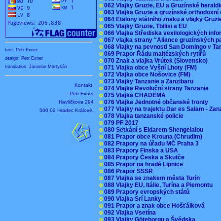
o
062 Vlajky Gruzie, EU a Gruzínské herald
o
063 Vlajka Gruzie a gruzínské orthodoxní
o
064 Etalony státního znaku a vlajky Gruz
o
065 Vlajky Gruzie, Tbilisi a EU
o
066 Vlajka Střediska vexilologických inf
o
067 vlajka strany "Aliance gruzínských p
o
068 Vlajky na pevnosti San Domingo v Ta
text: Petr Exner
o
069 Prapor Řádu maltézských rytířů
design: Petr Exner
o
070 Znak a vlajka Vrútek (Slovensko)
o
071 Vlajka obce Vyšní Lhoty (FM)
translation: Jaroslav Martykán
o
072 Vlajka obce Nošovice (FM)
o
073 Vlajky Tanzanie a Zanzibaru
Kontakt:
o
074 Vlajka Revoluční strany Tanzanie
Petr Exner
o
075 Vlajka CHADEMA
o
076 Vlajka Jednotné občanské fronty
Havlíčkova 294
o
077 Vlajky na trajektu Dar es Salam - Za
500 02 Hradec Králové.
o
078 Vlajka tanzanské policie
o
079 PF 2017
o
080 Setkání s Eldarem Shengelaiou
o
081 Prapor obce Krouna (Chrudim)
o
082 Prapory na úřadu MČ Praha 3
o
083 Prapory Finska a USA
o
084 Prapory Česka a Skutče
o
085 Prapor na hradě Lipnice
o
086 Prapor SSSR
o
087 Vlajka se znakem města Turín
o
088 Vlajky EU, Itálie, Turína a Piemontu
o
089 Prapory evropských států
o
090 Vlajka Srí Lanky
o
091 Prapor a znak obce Hošťálková
o
092 Vlajka Vsetína
o
093 Vlajky Göteborgu a Švédska