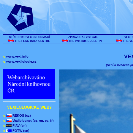
STŘEDISKO VEXI-INFORMACÍ
ZPRAVODAJ vexi.info
VEXIL
THE FLAG DATA CENTRE
THE vexi.info BULLETIN
THE VE
VE
o
www.vexi.info
o
www.vexilologie.cz
(Není-li uvedeno ji
VEXILOLOGICKÉ WEBY
o
REKOS (cz)
o
Vexilolognet (cz, en, es, fr)
o
FIAV (en)
o
FOTW (en)