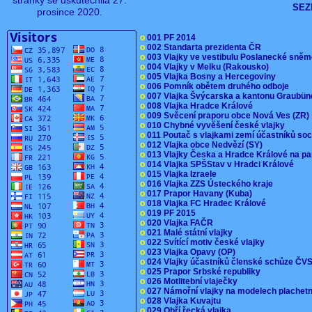
stránky se uskutečnila 27.
SEZ
prosince 2020.
o
001 PF 2014
o
002 Standarta prezidenta ČR
o
003 Vlajky ve vestibulu Poslanecké sn
o
004 Vlajky v Melku (Rakousko)
o
005 Vlajka Bosny a Hercegoviny
o
006 Pomník obětem druhého odboje
o
007 Vlajka Švýcarska a kantonu Graubü
o
008 Vlajka Hradce Králové
o
009 Svěcení praporu obce Nová Ves (ZR
o
010 Chybné vyvěšení české vlajky
o
011 Poutač s vlajkami zemí účastníků s
o
012 Vlajka obce Nedvězí (SY)
o
013 Vlajky Česka a Hradce Králové na pa
o
014 Vlajka SPŠStav v Hradci Králové
o
015 Vlajka Izraele
o
016 Vlajka ZZS Ústeckého kraje
o
017 Prapor Havany (Kuba)
o
018 Vlajka FC Hradec Králové
o
019 PF 2015
o
020 Vlajka FAČR
o
021 Malé státní vlajky
o
022 Svítící motiv české vlajky
o
023 Vlajka Opavy (OP)
o
024 Vlajky účastníků členské schůze Č
o
025 Prapor Srbské republiky
o
026 Motlitební vlaječky
o
027 Námořní vlajky na modelech plachet
o
028 Vlajka Kuvajtu
o
029 Obří řecká vlajka