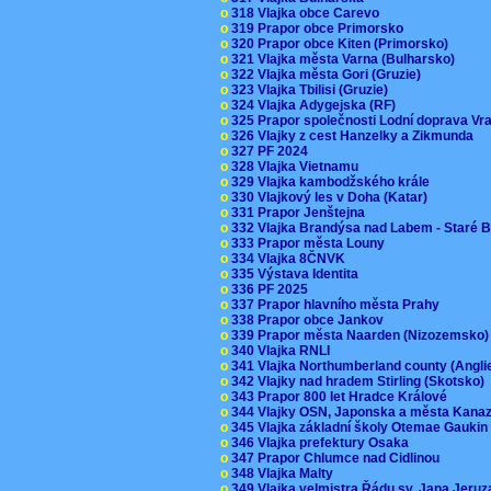
o
318 Vlajka obce Carevo
o
319 Prapor obce Primorsko
o
320 Prapor obce Kiten (Primorsko)
o
321 Vlajka města Varna (Bulharsko)
o
322 Vlajka města Gori (Gruzie)
o
323 Vlajka Tbilisi (Gruzie)
o
324 Vlajka Adygejska (RF)
o
325 Prapor společnosti Lodní doprava V
o
326 Vlajky z cest Hanzelky a Zikmunda
o
327 PF 2024
o
328 Vlajka Vietnamu
o
329 Vlajka kambodžského krále
o
330 Vlajkový les v Doha (Katar)
o
331 Prapor Jenštejna
o
332 Vlajka Brandýsa nad Labem - Staré 
o
333 Prapor města Louny
o
334 Vlajka 8ČNVK
o
335 Výstava Identita
o
336 PF 2025
o
337 Prapor hlavního města Prahy
o
338 Prapor obce Jankov
o
339 Prapor města Naarden (Nizozemsko
o
340 Vlajka RNLI
o
341 Vlajka Northumberland county (Angl
o
342 Vlajky nad hradem Stirling (Skotsko)
o
343 Prapor 800 let Hradce Králové
o
344 Vlajky OSN, Japonska a města Kan
o
345 Vlajka základní školy Otemae Gauki
o
346 Vlajka prefektury Osaka
o
347 Prapor Chlumce nad Cidlinou
o
348 Vlajka Malty
o
349 Vlajka velmistra Řádu sv. Jana Jer