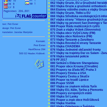
o
062 Vlajky Gruzie, EU a Gruzínské herald
o
063 Vlajka Gruzie a gruzínské orthodoxní
o
064 Etalony státního znaku a vlajky Gruz
o
065 Vlajky Gruzie, Tbilisi a EU
o
066 Vlajka Střediska vexilologických inf
o
067 vlajka strany "Aliance gruzínských p
o
068 Vlajky na pevnosti San Domingo v Ta
text: Petr Exner
o
069 Prapor Řádu maltézských rytířů
design: Petr Exner
o
070 Znak a vlajka Vrútek (Slovensko)
translation: Jaroslav Martykán
o
071 Vlajka obce Vyšní Lhoty (FM)
o
072 Vlajka obce Nošovice (FM)
o
073 Vlajky Tanzanie a Zanzibaru
Kontakt:
o
074 Vlajka Revoluční strany Tanzanie
Petr Exner
o
075 Vlajka CHADEMA
Havlíčkova 294
o
076 Vlajka Jednotné občanské fronty
o
077 Vlajky na trajektu Dar es Salam - Za
500 02 Hradec Králové.
o
078 Vlajka tanzanské policie
o
079 PF 2017
o
080 Setkání s Eldarem Shengelaiou
o
081 Prapor obce Krouna (Chrudim)
o
082 Prapory na úřadu MČ Praha 3
o
083 Prapory Finska a USA
o
084 Prapory Česka a Skutče
o
085 Prapor na hradě Lipnice
o
086 Prapor SSSR
o
087 Vlajka se znakem města Turín
o
088 Vlajky EU, Itálie, Turína a Piemontu
o
089 Prapory evropských států
o
090 Vlajka Srí Lanky
o
091 Prapor a znak obce Hošťálková
o
092 Vlajka Vsetína
o
093 Vlajky Göteborgu a Švédska