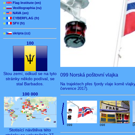
o
Flag Institute (en)
o
Vexillographia (ru)
o
NAVA (en)
o
CYBERFLAG (fr)
o
SFV (fr)
o
skripta (cz)
100
Stou zemí, odkud se na tyto
099 Norská poštovní vlajka
stránky někdo podíval, se
stal Barbados.
Na trajektech přes fjordy vlaje komě vlajky
července 2017).
100 000
099
098
0
Stotisící návštěva této