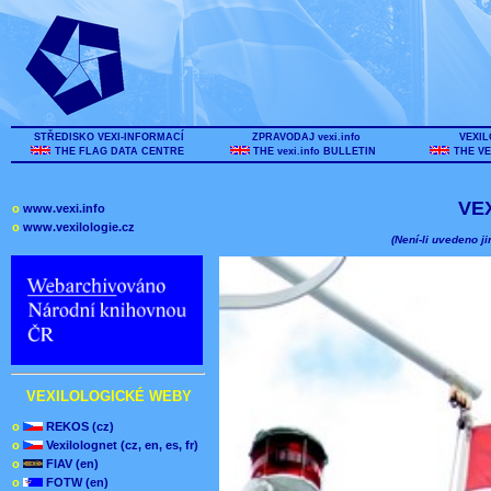
STŘEDISKO VEXI-INFORMACÍ
ZPRAVODAJ vexi.info
VEXIL
THE FLAG DATA CENTRE
THE vexi.info BULLETIN
THE VE
VE
o
www.vexi.info
o
www.vexilologie.cz
(Není-li uvedeno ji
VEXILOLOGICKÉ WEBY
o
REKOS (cz)
o
Vexilolognet (cz, en, es, fr)
o
FIAV (en)
o
FOTW (en)