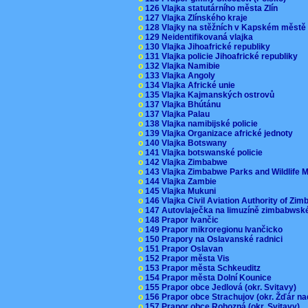
o
126 Vlajka statutárního města Zlín
o
127 Vlajka Zlínského kraje
o
128 Vlajky na stěžních v Kapském měst
o
129 Neidentifikovaná vlajka
o
130 Vlajka Jihoafrické republiky
o
131 Vlajka policie Jihoafrické republiky
o
132 Vlajka Namibie
o
133 Vlajka Angoly
o
134 Vlajka Africké unie
o
135 Vlajka Kajmanských ostrovů
o
137 Vlajka Bhútánu
o
137 Vlajka Palau
o
138 Vlajka namibijské policie
o
139 Vlajka Organizace africké jednoty
o
140 Vlajka Botswany
o
141 Vlajka botswanské policie
o
142 Vlajka Zimbabwe
o
143 Vlajka Zimbabwe Parks and Wildlife
o
144 Vlajka Zambie
o
145 Vlajka Mukuni
o
146 Vlajka Civil Aviation Authority of Z
o
147 Autovlaječka na limuzíně zimbabwsk
o
148 Prapor Ivančic
o
149 Prapor mikroregionu Ivančicko
o
150 Prapory na Oslavanské radnici
o
151 Prapor Oslavan
o
152 Prapor města Vis
o
153 Prapor města Schkeuditz
o
154 Prapor města Dolní Kounice
o
155 Prapor obce Jedlová (okr. Svitavy)
o
156 Prapor obce Strachujov (okr. Žďár n
o
157 Prapor obce Rohozná (okr. Svitavy)