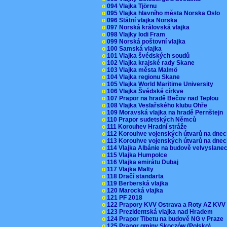
o
094 Vlajka Tjörnu
o
095 Vlajka hlavního města Norska Oslo
o
096 Státní vlajka Norska
o
097 Norská královská vlajka
o
098 Vlajky lodi Fram
o
099 Norská poštovní vlajka
o
100 Samská vlajka
o
101 Vlajka švédských soudů
o
102 Vlajka krajské rady Skane
o
103 Vlajka města Malmö
o
104 Vlajka regionu Skane
o
105 Vlajka World Maritime University
o
106 Vlajka Švédské církve
o
107 Prapor na hradě Bečov nad Teplou
o
108 Vlajka Veslařského klubu Ohře
o
109 Moravská vlajka na hradě Pernštejn
o
110 Prapor sudetských Němců
o
111 Korouhev Hradní stráže
o
112 Korouhve vojenských útvarů na dne
o
113 Korouhve vojenských útvarů na dne
o
114 Vlajka Albánie na budově velvyslane
o
115 Vlajka Humpolce
o
116 Vlajka emirátu Dubaj
o
117 Vlajka Malty
o
118 Dračí standarta
o
119 Berberská vlajka
o
120 Marocká vlajka
o
121 PF 2018
o
122 Prapory KVV Ostrava a Roty AZ KV
o
123 Prezidentská vlajka nad Hradem
o
124 Prapor Tibetu na budově NG v Praze
o
125 Prapor gminy Skoczów (Polsko)