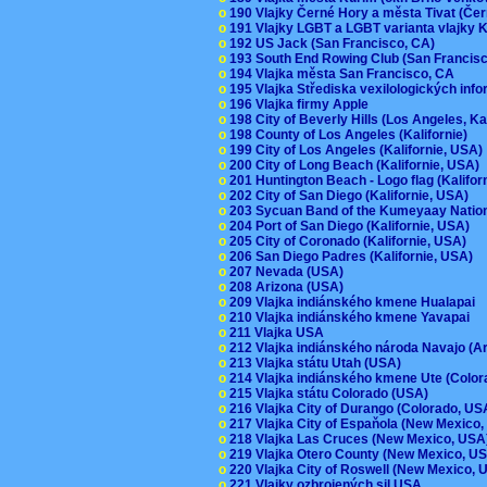
o
190 Vlajky Černé Hory a města Tivat (Če
o
191 Vlajky LGBT a LGBT varianta vlajky K
o
192 US Jack (San Francisco, CA)
o
193 South End Rowing Club (San Francis
o
194 Vlajka města San Francisco, CA
o
195 Vlajka Střediska vexilologických inf
o
196 Vlajka firmy Apple
o
198 City of Beverly Hills (Los Angeles, Ka
o
198 County of Los Angeles (Kalifornie)
o
199 City of Los Angeles (Kalifornie, USA
o
200 City of Long Beach (Kalifornie, USA)
o
201 Huntington Beach - Logo flag (Kalifo
o
202 City of San Diego (Kalifornie, USA)
o
203 Sycuan Band of the Kumeyaay Nation
o
204 Port of San Diego (Kalifornie, USA)
o
205 City of Coronado (Kalifornie, USA)
o
206 San Diego Padres (Kalifornie, USA)
o
207 Nevada (USA)
o
208 Arizona (USA)
o
209 Vlajka indiánského kmene Hualapai
o
210 Vlajka indiánského kmene Yavapai
o
211 Vlajka USA
o
212 Vlajka indiánského národa Navajo (A
o
213 Vlajka státu Utah (USA)
o
214 Vlajka indiánského kmene Ute (Colo
o
215 Vlajka státu Colorado (USA)
o
216 Vlajka City of Durango (Colorado, U
o
217 Vlajka City of Espaňola (New Mexico
o
218 Vlajka Las Cruces (New Mexico, US
o
219 Vlajka Otero County (New Mexico, 
o
220 Vlajka City of Roswell (New Mexico,
o
221 Vlajky ozbrojených sil USA