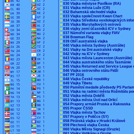
o
030 Vlajka městyse Pavlíkov (RA)
o
031 Vlajka města Luže (CR)
o
032 Bahamská obchodní vlajka
o
033 Vlajka společnosti Kwan Chart
o
034 Vlajka Střediska vexilologických inf
o
035 Vlajka Marshallových ostrovů
o
036 vlajky zemí účastníků ICV v Sydney
o
037 Námořní varianta vlajky FIAV
o
038 Bowman Flag
o
039 Obří australská vlajka
o
040 Vlajka města Sydney (Austrálie)
o
041 Vlajky na Dni australské vlajky
o
042 Vlajky na ICV v Sydney
o
043 Vlajka města Launceston (Austrálie)
o
044 Vlajka australského státu Tasmánie
o
045 Vlajka Returned and Service League 
o
046 Vlajka ostrovního státu Fidži
o
047 PF 2016
o
048 Vlajka České republiky
o
049 Vlajka Tibetu
o
050 Pamětní medaile předsedy PS Parla
o
051 Vlajka na radnici města Rožmitálu 
o
052 Vlajka města Dobříš
o
053 Vlajka města Ústí nad Orlicí
o
054 Prapory armád Pruska a Rakouska
o
055 Prapor ČSSD
o
056 Vlajka města Tachov
o
057 Prapory v Poličce (SY)
o
058 Pirátská vlajka v Hradci Králové
o
059 Plechová vlajka Česka
o
060 Vlajka Města Signagi (Gruzie)
o
061 Vlajky Vatikánu a Gruzie