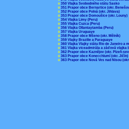
o
350 Vlajka Svobodného státu Sasko
o
351 Prapor obce Bernartice (okr. Beneš
o
352 Prapor obce Polná (okr. Jihlava)
o
353 Prapor obce Domoušice (okr. Louny
o
354 Vlajka Limy (Peru)
o
355 Vlajka Cuzca (Peru)
o
356 Vlajka Ollantaytamba (Peru)
o
357 Vlajka Uruguaye
o
358 Prapor obce Mšeno (okr. Mělník)
o
359 Vlajky Brazilie a Paraguaye
o
360 Vlajka Vlajky státu Rio de Janeiro a 
o
361 Vlajka viceadmirála a záďová vlajka
o
362 Prapor obce Kaznějov (okr. Plzeň-se
o
363 Prapor obce Konecchlumí (okr. Jičín
o
363 Prapor obce Nová Ves nad Nisou (okr