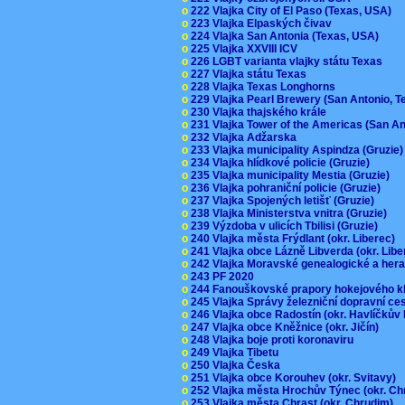
o
222 Vlajka City of El Paso (Texas, USA)
o
223 Vlajka Elpaských čivav
o
224 Vlajka San Antonia (Texas, USA)
o
225 Vlajka XXVIII ICV
o
226 LGBT varianta vlajky státu Texas
o
227 Vlajka státu Texas
o
228 Vlajka Texas Longhorns
o
229 Vlajka Pearl Brewery (San Antonio, 
o
230 Vlajka thajského krále
o
231 Vlajka Tower of the Americas (San A
o
232 Vlajka Adžarska
o
233 Vlajka municipality Aspindza (Gruzie
o
234 Vlajka hlídkové policie (Gruzie)
o
235 Vlajka municipality Mestia (Gruzie)
o
236 Vlajka pohraniční policie (Gruzie)
o
237 Vlajka Spojených letišť (Gruzie)
o
238 Vlajka Ministerstva vnitra (Gruzie)
o
239 Výzdoba v ulicích Tbilisi (Gruzie)
o
240 Vlajka města Frýdlant (okr. Liberec)
o
241 Vlajka obce Lázně Libverda (okr. Lib
o
242 Vlajka Moravské genealogické a hera
o
243 PF 2020
o
244 Fanouškovské prapory hokejového k
o
245 Vlajka Správy železniční dopravní c
o
246 Vlajka obce Radostín (okr. Havlíčkův
o
247 Vlajka obce Kněžnice (okr. Jičín)
o
248 Vlajka boje proti koronaviru
o
249 Vlajka Tibetu
o
250 Vlajka Česka
o
251 Vlajka obce Korouhev (okr. Svitavy)
o
252 Vlajka města Hrochův Týnec (okr. C
o
253 Vlajka města Chrast (okr. Chrudim)