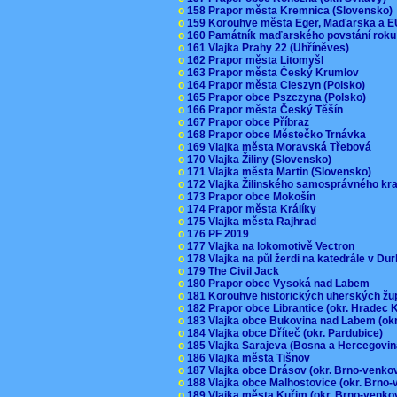
o
158 Prapor města Kremnica (Slovensko
o
159 Korouhve města Eger, Maďarska a 
o
160 Památník maďarského povstání roku
o
161 Vlajka Prahy 22 (Uhříněves)
o
162 Prapor města Litomyšl
o
163 Prapor města Český Krumlov
o
164 Prapor města Cieszyn (Polsko)
o
165 Prapor obce Pszczyna (Polsko)
o
166 Prapor města Český Těšín
o
167 Prapor obce Příbraz
o
168 Prapor obce Městečko Trnávka
o
169 Vlajka města Moravská Třebová
o
170 Vlajka Žiliny (Slovensko)
o
171 Vlajka města Martin (Slovensko)
o
172 Vlajka Žilinského samosprávného kr
o
173 Prapor obce Mokošín
o
174 Prapor města Králíky
o
175 Vlajka města Rajhrad
o
176 PF 2019
o
177 Vlajka na lokomotivě Vectron
o
178 Vlajka na půl žerdi na katedrále v D
o
179 The Civil Jack
o
180 Prapor obce Vysoká nad Labem
o
181 Korouhve historických uherských ž
o
182 Prapor obce Librantice (okr. Hradec 
o
183 Vlajka obce Bukovina nad Labem (ok
o
184 Vlajka obce Dříteč (okr. Pardubice)
o
185 Vlajka Sarajeva (Bosna a Hercegovi
o
186 Vlajka města Tišnov
o
187 Vlajka obce Drásov (okr. Brno-venk
o
188 Vlajka obce Malhostovice (okr. Brno
o
189 Vlajka města Kuřim (okr. Brno-venk