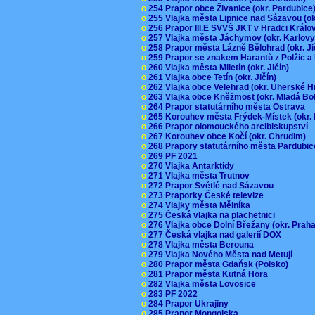
o
254 Prapor obce Živanice (okr. Pardubic
o
255 Vlajka města Lipnice nad Sázavou (o
o
256 Prapor III.E SVVŠ JKT v Hradci Král
o
257 Vlajka města Jáchymov (okr. Karlov
o
258 Prapor města Lázně Bělohrad (okr. J
o
259 Prapor se znakem Harantů z Polžic 
o
260 Vlajka města Miletín (okr. Jičín)
o
261 Vlajka obce Tetín (okr. Jičín)
o
262 Vlajka obce Velehrad (okr. Uherské H
o
263 Vlajka obce Kněžmost (okr. Mladá Bo
o
264 Prapor statutárního města Ostrava
o
265 Korouhev města Frýdek-Místek (okr.
o
266 Prapor olomouckého arcibiskupství
o
267 Korouhev obce Kočí (okr. Chrudim)
o
268 Prapory statutárního města Pardubi
o
269 PF 2021
o
270 Vlajka Antarktidy
o
271 Vlajka města Trutnov
o
272 Prapor Světlé nad Sázavou
o
273 Praporky České televize
o
274 Vlajky města Mělníka
o
275 Česká vlajka na plachetnici
o
276 Vlajka obce Dolní Břežany (okr. Pra
o
277 Česká vlajka nad galerií DOX
o
278 Vlajka města Berouna
o
279 Vlajka Nového Města nad Metují
o
280 Prapor města Gdaňsk (Polsko)
o
281 Prapor města Kutná Hora
o
282 Vlajka města Lovosice
o
283 PF 2022
o
284 Prapor Ukrajiny
o
285 Prapor Mongolska