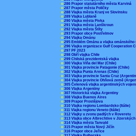
o
286 Prapor statutárního města Karviná
o
287 Prapor města Poličky
o
288 Vlajka města Kranj ve Slovinsku
o
289 Vlajka Lublaně
o
290 Vlajka města Pivka
o
291 Vlajka města Lanškroun
o
292 Vlajka města Štíty
o
293 Prapor obce Postřelmov
o
294 Vlajka Ománu
o
295 Emblém Ománu a vlajka ománského 
o
296 Vlajka organizace Gulf Cooperation
o
297 PF 2023
o
298 Obří vlajka Chile
o
299 Chilská prezidentská vlajka
o
300 Vlajka Viňa del Mar (Chile)
o
301 Vlajka provincie Patagonie (Chile)
o
302 Vlajka Punta Arenas (Chile)
o
303 Vlajka provincie Santa Cruz (Argenti
o
304 Vlajka provincie Ohňová země (Arge
o
305 Čelenová vlajka argentinských vojen
o
306 Vlajka Argentiny
o
307 Historická vlajka Argentiny
o
308 Vlajka Buenos Aires
o
309 Prapor Prostějova
o
310 Vlajka regionu Lombardsko (Itálie)
o
311 Vlajka regionu Veneto (Itálie)
o
312 Vlajky u zvonu padlých v Roveretu
o
313 Vlajka obce Albrechtive v Jizerskýc
o
314 Vlajka města Tanvald
o
315 Prapor města Nový Jičín
o
316 Prapor obce Jeřice
o
317 Vlajka Bulharska