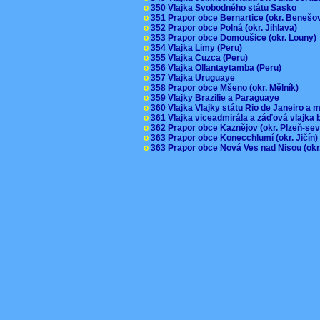
o
350 Vlajka Svobodného státu Sasko
o
351 Prapor obce Bernartice (okr. Beneš
o
352 Prapor obce Polná (okr. Jihlava)
o
353 Prapor obce Domoušice (okr. Louny
o
354 Vlajka Limy (Peru)
o
355 Vlajka Cuzca (Peru)
o
356 Vlajka Ollantaytamba (Peru)
o
357 Vlajka Uruguaye
o
358 Prapor obce Mšeno (okr. Mělník)
o
359 Vlajky Brazilie a Paraguaye
o
360 Vlajka Vlajky státu Rio de Janeiro a 
o
361 Vlajka viceadmirála a záďová vlajka
o
362 Prapor obce Kaznějov (okr. Plzeň-se
o
363 Prapor obce Konecchlumí (okr. Jičín
o
363 Prapor obce Nová Ves nad Nisou (okr