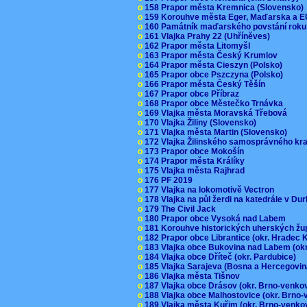
o
158 Prapor města Kremnica (Slovensko
o
159 Korouhve města Eger, Maďarska a 
o
160 Památník maďarského povstání roku
o
161 Vlajka Prahy 22 (Uhříněves)
o
162 Prapor města Litomyšl
o
163 Prapor města Český Krumlov
o
164 Prapor města Cieszyn (Polsko)
o
165 Prapor obce Pszczyna (Polsko)
o
166 Prapor města Český Těšín
o
167 Prapor obce Příbraz
o
168 Prapor obce Městečko Trnávka
o
169 Vlajka města Moravská Třebová
o
170 Vlajka Žiliny (Slovensko)
o
171 Vlajka města Martin (Slovensko)
o
172 Vlajka Žilinského samosprávného kr
o
173 Prapor obce Mokošín
o
174 Prapor města Králíky
o
175 Vlajka města Rajhrad
o
176 PF 2019
o
177 Vlajka na lokomotivě Vectron
o
178 Vlajka na půl žerdi na katedrále v D
o
179 The Civil Jack
o
180 Prapor obce Vysoká nad Labem
o
181 Korouhve historických uherských ž
o
182 Prapor obce Librantice (okr. Hradec 
o
183 Vlajka obce Bukovina nad Labem (ok
o
184 Vlajka obce Dříteč (okr. Pardubice)
o
185 Vlajka Sarajeva (Bosna a Hercegovi
o
186 Vlajka města Tišnov
o
187 Vlajka obce Drásov (okr. Brno-venk
o
188 Vlajka obce Malhostovice (okr. Brno
o
189 Vlajka města Kuřim (okr. Brno-venk