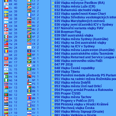
o
030 Vlajka městyse Pavlíkov (RA)
o
031 Vlajka města Luže (CR)
o
032 Bahamská obchodní vlajka
o
033 Vlajka společnosti Kwan Chart
o
034 Vlajka Střediska vexilologických inf
o
035 Vlajka Marshallových ostrovů
o
036 vlajky zemí účastníků ICV v Sydney
o
037 Námořní varianta vlajky FIAV
o
038 Bowman Flag
o
039 Obří australská vlajka
o
040 Vlajka města Sydney (Austrálie)
o
041 Vlajky na Dni australské vlajky
o
042 Vlajky na ICV v Sydney
o
043 Vlajka města Launceston (Austrálie)
o
044 Vlajka australského státu Tasmánie
o
045 Vlajka Returned and Service League 
o
046 Vlajka ostrovního státu Fidži
o
047 PF 2016
o
048 Vlajka České republiky
o
049 Vlajka Tibetu
o
050 Pamětní medaile předsedy PS Parla
o
051 Vlajka na radnici města Rožmitálu 
o
052 Vlajka města Dobříš
o
053 Vlajka města Ústí nad Orlicí
o
054 Prapory armád Pruska a Rakouska
o
055 Prapor ČSSD
o
056 Vlajka města Tachov
o
057 Prapory v Poličce (SY)
o
058 Pirátská vlajka v Hradci Králové
o
059 Plechová vlajka Česka
o
060 Vlajka Města Signagi (Gruzie)
o
061 Vlajky Vatikánu a Gruzie