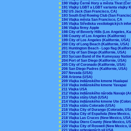
o
190 Vlajky Černé Hory a města Tivat (Če
o
191 Vlajky LGBT a LGBT varianta vlajky K
o
192 US Jack (San Francisco, CA)
o
193 South End Rowing Club (San Francis
o
194 Vlajka města San Francisco, CA
o
195 Vlajka Střediska vexilologických inf
o
196 Vlajka firmy Apple
o
198 City of Beverly Hills (Los Angeles, Ka
o
198 County of Los Angeles (Kalifornie)
o
199 City of Los Angeles (Kalifornie, USA
o
200 City of Long Beach (Kalifornie, USA)
o
201 Huntington Beach - Logo flag (Kalifo
o
202 City of San Diego (Kalifornie, USA)
o
203 Sycuan Band of the Kumeyaay Nation
o
204 Port of San Diego (Kalifornie, USA)
o
205 City of Coronado (Kalifornie, USA)
o
206 San Diego Padres (Kalifornie, USA)
o
207 Nevada (USA)
o
208 Arizona (USA)
o
209 Vlajka indiánského kmene Hualapai
o
210 Vlajka indiánského kmene Yavapai
o
211 Vlajka USA
o
212 Vlajka indiánského národa Navajo (A
o
213 Vlajka státu Utah (USA)
o
214 Vlajka indiánského kmene Ute (Colo
o
215 Vlajka státu Colorado (USA)
o
216 Vlajka City of Durango (Colorado, U
o
217 Vlajka City of Espaňola (New Mexico
o
218 Vlajka Las Cruces (New Mexico, US
o
219 Vlajka Otero County (New Mexico, 
o
220 Vlajka City of Roswell (New Mexico,
o
221 Vlajky ozbrojených sil USA