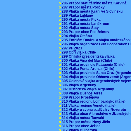
o
286 Prapor statutárního města Karviná
o
287 Prapor města Poličky
o
288 Vlajka města Kranj ve Slovinsku
o
289 Vlajka Lublaně
o
290 Vlajka města Pivka
o
291 Vlajka města Lanškroun
o
292 Vlajka města Štíty
o
293 Prapor obce Postřelmov
o
294 Vlajka Ománu
o
295 Emblém Ománu a vlajka ománského 
o
296 Vlajka organizace Gulf Cooperation
o
297 PF 2023
o
298 Obří vlajka Chile
o
299 Chilská prezidentská vlajka
o
300 Vlajka Viňa del Mar (Chile)
o
301 Vlajka provincie Patagonie (Chile)
o
302 Vlajka Punta Arenas (Chile)
o
303 Vlajka provincie Santa Cruz (Argenti
o
304 Vlajka provincie Ohňová země (Arge
o
305 Čelenová vlajka argentinských vojen
o
306 Vlajka Argentiny
o
307 Historická vlajka Argentiny
o
308 Vlajka Buenos Aires
o
309 Prapor Prostějova
o
310 Vlajka regionu Lombardsko (Itálie)
o
311 Vlajka regionu Veneto (Itálie)
o
312 Vlajky u zvonu padlých v Roveretu
o
313 Vlajka obce Albrechtive v Jizerskýc
o
314 Vlajka města Tanvald
o
315 Prapor města Nový Jičín
o
316 Prapor obce Jeřice
o
317 Vlajka Bulharska