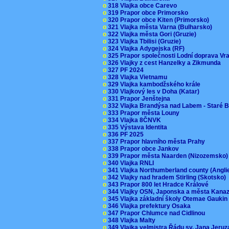
o
318 Vlajka obce Carevo
o
319 Prapor obce Primorsko
o
320 Prapor obce Kiten (Primorsko)
o
321 Vlajka města Varna (Bulharsko)
o
322 Vlajka města Gori (Gruzie)
o
323 Vlajka Tbilisi (Gruzie)
o
324 Vlajka Adygejska (RF)
o
325 Prapor společnosti Lodní doprava V
o
326 Vlajky z cest Hanzelky a Zikmunda
o
327 PF 2024
o
328 Vlajka Vietnamu
o
329 Vlajka kambodžského krále
o
330 Vlajkový les v Doha (Katar)
o
331 Prapor Jenštejna
o
332 Vlajka Brandýsa nad Labem - Staré 
o
333 Prapor města Louny
o
334 Vlajka 8ČNVK
o
335 Výstava Identita
o
336 PF 2025
o
337 Prapor hlavního města Prahy
o
338 Prapor obce Jankov
o
339 Prapor města Naarden (Nizozemsko
o
340 Vlajka RNLI
o
341 Vlajka Northumberland county (Angl
o
342 Vlajky nad hradem Stirling (Skotsko)
o
343 Prapor 800 let Hradce Králové
o
344 Vlajky OSN, Japonska a města Kan
o
345 Vlajka základní školy Otemae Gauki
o
346 Vlajka prefektury Osaka
o
347 Prapor Chlumce nad Cidlinou
o
348 Vlajka Malty
o
349 Vlajka velmistra Řádu sv. Jana Jer