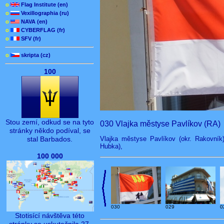
o
Flag Institute (en)
o
Vexillographia (ru)
o
NAVA (en)
o
CYBERFLAG (fr)
o
SFV (fr)
o
skripta (cz)
100
Stou zemí, odkud se na tyto
030 Vlajka městyse Pavlíkov (RA)
stránky někdo podíval, se
Vlajka městyse Pavlíkov (okr. Rakovník
stal Barbados.
Hubka),
100 000
030
029
0
Stotisící návštěva této