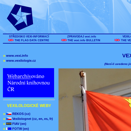
STŘEDISKO VEXI-INFORMACÍ
ZPRAVODAJ vexi.info
VEXIL
THE FLAG DATA CENTRE
THE vexi.info BULLETIN
THE VE
VE
o
www.vexi.info
o
www.vexilologie.cz
(Není-li uvedeno ji
VEXILOLOGICKÉ WEBY
o
REKOS (cz)
o
Vexilolognet (cz, en, es, fr)
o
FIAV (en)
o
FOTW (en)