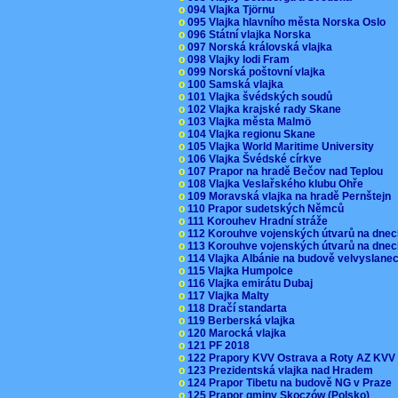
o
094 Vlajka Tjörnu
o
095 Vlajka hlavního města Norska Oslo
o
096 Státní vlajka Norska
o
097 Norská královská vlajka
o
098 Vlajky lodi Fram
o
099 Norská poštovní vlajka
o
100 Samská vlajka
o
101 Vlajka švédských soudů
o
102 Vlajka krajské rady Skane
o
103 Vlajka města Malmö
o
104 Vlajka regionu Skane
o
105 Vlajka World Maritime University
o
106 Vlajka Švédské církve
o
107 Prapor na hradě Bečov nad Teplou
o
108 Vlajka Veslařského klubu Ohře
o
109 Moravská vlajka na hradě Pernštejn
o
110 Prapor sudetských Němců
o
111 Korouhev Hradní stráže
o
112 Korouhve vojenských útvarů na dne
o
113 Korouhve vojenských útvarů na dne
o
114 Vlajka Albánie na budově velvyslane
o
115 Vlajka Humpolce
o
116 Vlajka emirátu Dubaj
o
117 Vlajka Malty
o
118 Dračí standarta
o
119 Berberská vlajka
o
120 Marocká vlajka
o
121 PF 2018
o
122 Prapory KVV Ostrava a Roty AZ KV
o
123 Prezidentská vlajka nad Hradem
o
124 Prapor Tibetu na budově NG v Praze
o
125 Prapor gminy Skoczów (Polsko)