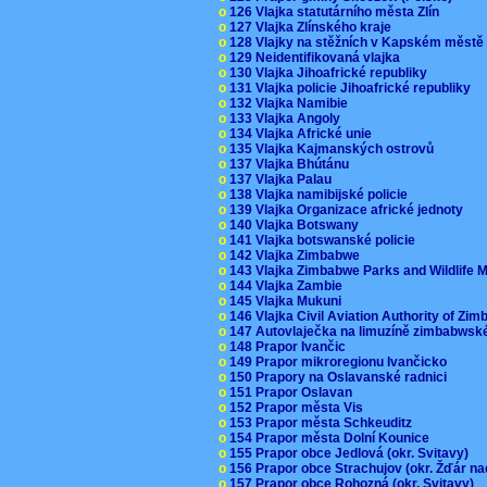
o
126 Vlajka statutárního města Zlín
o
127 Vlajka Zlínského kraje
o
128 Vlajky na stěžních v Kapském měst
o
129 Neidentifikovaná vlajka
o
130 Vlajka Jihoafrické republiky
o
131 Vlajka policie Jihoafrické republiky
o
132 Vlajka Namibie
o
133 Vlajka Angoly
o
134 Vlajka Africké unie
o
135 Vlajka Kajmanských ostrovů
o
137 Vlajka Bhútánu
o
137 Vlajka Palau
o
138 Vlajka namibijské policie
o
139 Vlajka Organizace africké jednoty
o
140 Vlajka Botswany
o
141 Vlajka botswanské policie
o
142 Vlajka Zimbabwe
o
143 Vlajka Zimbabwe Parks and Wildlife
o
144 Vlajka Zambie
o
145 Vlajka Mukuni
o
146 Vlajka Civil Aviation Authority of Z
o
147 Autovlaječka na limuzíně zimbabwsk
o
148 Prapor Ivančic
o
149 Prapor mikroregionu Ivančicko
o
150 Prapory na Oslavanské radnici
o
151 Prapor Oslavan
o
152 Prapor města Vis
o
153 Prapor města Schkeuditz
o
154 Prapor města Dolní Kounice
o
155 Prapor obce Jedlová (okr. Svitavy)
o
156 Prapor obce Strachujov (okr. Žďár n
o
157 Prapor obce Rohozná (okr. Svitavy)