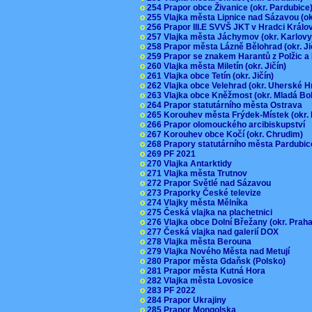
o
254 Prapor obce Živanice (okr. Pardubic
o
255 Vlajka města Lipnice nad Sázavou (o
o
256 Prapor III.E SVVŠ JKT v Hradci Král
o
257 Vlajka města Jáchymov (okr. Karlov
o
258 Prapor města Lázně Bělohrad (okr. J
o
259 Prapor se znakem Harantů z Polžic 
o
260 Vlajka města Miletín (okr. Jičín)
o
261 Vlajka obce Tetín (okr. Jičín)
o
262 Vlajka obce Velehrad (okr. Uherské H
o
263 Vlajka obce Kněžmost (okr. Mladá Bo
o
264 Prapor statutárního města Ostrava
o
265 Korouhev města Frýdek-Místek (okr.
o
266 Prapor olomouckého arcibiskupství
o
267 Korouhev obce Kočí (okr. Chrudim)
o
268 Prapory statutárního města Pardubi
o
269 PF 2021
o
270 Vlajka Antarktidy
o
271 Vlajka města Trutnov
o
272 Prapor Světlé nad Sázavou
o
273 Praporky České televize
o
274 Vlajky města Mělníka
o
275 Česká vlajka na plachetnici
o
276 Vlajka obce Dolní Břežany (okr. Pra
o
277 Česká vlajka nad galerií DOX
o
278 Vlajka města Berouna
o
279 Vlajka Nového Města nad Metují
o
280 Prapor města Gdaňsk (Polsko)
o
281 Prapor města Kutná Hora
o
282 Vlajka města Lovosice
o
283 PF 2022
o
284 Prapor Ukrajiny
o
285 Prapor Mongolska