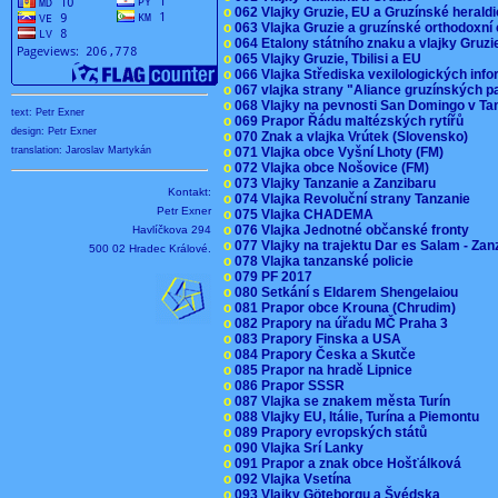
o
062 Vlajky Gruzie, EU a Gruzínské herald
o
063 Vlajka Gruzie a gruzínské orthodoxní
o
064 Etalony státního znaku a vlajky Gruz
o
065 Vlajky Gruzie, Tbilisi a EU
o
066 Vlajka Střediska vexilologických inf
o
067 vlajka strany "Aliance gruzínských p
o
068 Vlajky na pevnosti San Domingo v Ta
text: Petr Exner
o
069 Prapor Řádu maltézských rytířů
design: Petr Exner
o
070 Znak a vlajka Vrútek (Slovensko)
o
071 Vlajka obce Vyšní Lhoty (FM)
translation: Jaroslav Martykán
o
072 Vlajka obce Nošovice (FM)
o
073 Vlajky Tanzanie a Zanzibaru
Kontakt:
o
074 Vlajka Revoluční strany Tanzanie
Petr Exner
o
075 Vlajka CHADEMA
o
076 Vlajka Jednotné občanské fronty
Havlíčkova 294
o
077 Vlajky na trajektu Dar es Salam - Za
500 02 Hradec Králové.
o
078 Vlajka tanzanské policie
o
079 PF 2017
o
080 Setkání s Eldarem Shengelaiou
o
081 Prapor obce Krouna (Chrudim)
o
082 Prapory na úřadu MČ Praha 3
o
083 Prapory Finska a USA
o
084 Prapory Česka a Skutče
o
085 Prapor na hradě Lipnice
o
086 Prapor SSSR
o
087 Vlajka se znakem města Turín
o
088 Vlajky EU, Itálie, Turína a Piemontu
o
089 Prapory evropských států
o
090 Vlajka Srí Lanky
o
091 Prapor a znak obce Hošťálková
o
092 Vlajka Vsetína
o
093 Vlajky Göteborgu a Švédska