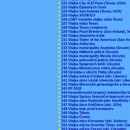
o
222 Vlajka City of El Paso (Texas, USA)
o
223 Vlajka Elpaských čivav
o
224 Vlajka San Antonia (Texas, USA)
o
225 Vlajka XXVIII ICV
o
226 LGBT varianta vlajky státu Texas
o
227 Vlajka státu Texas
o
228 Vlajka Texas Longhorns
o
229 Vlajka Pearl Brewery (San Antonio, 
o
230 Vlajka thajského krále
o
231 Vlajka Tower of the Americas (San A
o
232 Vlajka Adžarska
o
233 Vlajka municipality Aspindza (Gruzie
o
234 Vlajka hlídkové policie (Gruzie)
o
235 Vlajka municipality Mestia (Gruzie)
o
236 Vlajka pohraniční policie (Gruzie)
o
237 Vlajka Spojených letišť (Gruzie)
o
238 Vlajka Ministerstva vnitra (Gruzie)
o
239 Výzdoba v ulicích Tbilisi (Gruzie)
o
240 Vlajka města Frýdlant (okr. Liberec)
o
241 Vlajka obce Lázně Libverda (okr. Lib
o
242 Vlajka Moravské genealogické a hera
o
243 PF 2020
o
244 Fanouškovské prapory hokejového k
o
245 Vlajka Správy železniční dopravní c
o
246 Vlajka obce Radostín (okr. Havlíčkův
o
247 Vlajka obce Kněžnice (okr. Jičín)
o
248 Vlajka boje proti koronaviru
o
249 Vlajka Tibetu
o
250 Vlajka Česka
o
251 Vlajka obce Korouhev (okr. Svitavy)
o
252 Vlajka města Hrochův Týnec (okr. C
o
253 Vlajka města Chrast (okr. Chrudim)