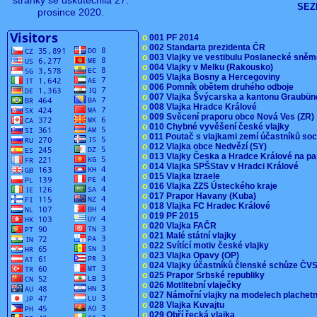
stránky se uskutečnila 27.
SEZ
prosince 2020.
o
001 PF 2014
o
002 Standarta prezidenta ČR
o
003 Vlajky ve vestibulu Poslanecké sn
o
004 Vlajky v Melku (Rakousko)
o
005 Vlajka Bosny a Hercegoviny
o
006 Pomník obětem druhého odboje
o
007 Vlajka Švýcarska a kantonu Graubü
o
008 Vlajka Hradce Králové
o
009 Svěcení praporu obce Nová Ves (ZR
o
010 Chybné vyvěšení české vlajky
o
011 Poutač s vlajkami zemí účastníků s
o
012 Vlajka obce Nedvězí (SY)
o
013 Vlajky Česka a Hradce Králové na pa
o
014 Vlajka SPŠStav v Hradci Králové
o
015 Vlajka Izraele
o
016 Vlajka ZZS Ústeckého kraje
o
017 Prapor Havany (Kuba)
o
018 Vlajka FC Hradec Králové
o
019 PF 2015
o
020 Vlajka FAČR
o
021 Malé státní vlajky
o
022 Svítící motiv české vlajky
o
023 Vlajka Opavy (OP)
o
024 Vlajky účastníků členské schůze Č
o
025 Prapor Srbské republiky
o
026 Motlitební vlaječky
o
027 Námořní vlajky na modelech plachet
o
028 Vlajka Kuvajtu
o
029 Obří řecká vlajka