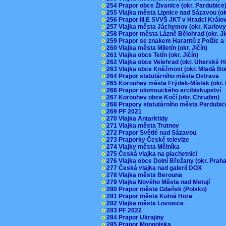
o
254 Prapor obce Živanice (okr. Pardubic
o
255 Vlajka města Lipnice nad Sázavou (o
o
256 Prapor III.E SVVŠ JKT v Hradci Král
o
257 Vlajka města Jáchymov (okr. Karlov
o
258 Prapor města Lázně Bělohrad (okr. J
o
259 Prapor se znakem Harantů z Polžic 
o
260 Vlajka města Miletín (okr. Jičín)
o
261 Vlajka obce Tetín (okr. Jičín)
o
262 Vlajka obce Velehrad (okr. Uherské H
o
263 Vlajka obce Kněžmost (okr. Mladá Bo
o
264 Prapor statutárního města Ostrava
o
265 Korouhev města Frýdek-Místek (okr.
o
266 Prapor olomouckého arcibiskupství
o
267 Korouhev obce Kočí (okr. Chrudim)
o
268 Prapory statutárního města Pardubi
o
269 PF 2021
o
270 Vlajka Antarktidy
o
271 Vlajka města Trutnov
o
272 Prapor Světlé nad Sázavou
o
273 Praporky České televize
o
274 Vlajky města Mělníka
o
275 Česká vlajka na plachetnici
o
276 Vlajka obce Dolní Břežany (okr. Pra
o
277 Česká vlajka nad galerií DOX
o
278 Vlajka města Berouna
o
279 Vlajka Nového Města nad Metují
o
280 Prapor města Gdaňsk (Polsko)
o
281 Prapor města Kutná Hora
o
282 Vlajka města Lovosice
o
283 PF 2022
o
284 Prapor Ukrajiny
o
285 Prapor Mongolska