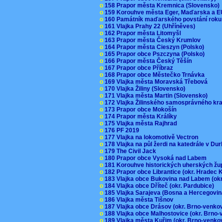
o
158 Prapor města Kremnica (Slovensko
o
159 Korouhve města Eger, Maďarska a 
o
160 Památník maďarského povstání roku
o
161 Vlajka Prahy 22 (Uhříněves)
o
162 Prapor města Litomyšl
o
163 Prapor města Český Krumlov
o
164 Prapor města Cieszyn (Polsko)
o
165 Prapor obce Pszczyna (Polsko)
o
166 Prapor města Český Těšín
o
167 Prapor obce Příbraz
o
168 Prapor obce Městečko Trnávka
o
169 Vlajka města Moravská Třebová
o
170 Vlajka Žiliny (Slovensko)
o
171 Vlajka města Martin (Slovensko)
o
172 Vlajka Žilinského samosprávného kr
o
173 Prapor obce Mokošín
o
174 Prapor města Králíky
o
175 Vlajka města Rajhrad
o
176 PF 2019
o
177 Vlajka na lokomotivě Vectron
o
178 Vlajka na půl žerdi na katedrále v D
o
179 The Civil Jack
o
180 Prapor obce Vysoká nad Labem
o
181 Korouhve historických uherských ž
o
182 Prapor obce Librantice (okr. Hradec 
o
183 Vlajka obce Bukovina nad Labem (ok
o
184 Vlajka obce Dříteč (okr. Pardubice)
o
185 Vlajka Sarajeva (Bosna a Hercegovi
o
186 Vlajka města Tišnov
o
187 Vlajka obce Drásov (okr. Brno-venk
o
188 Vlajka obce Malhostovice (okr. Brno
o
189 Vlajka města Kuřim (okr. Brno-venk