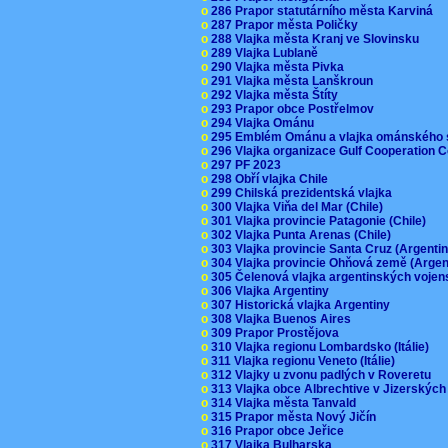
o
286 Prapor statutárního města Karviná
o
287 Prapor města Poličky
o
288 Vlajka města Kranj ve Slovinsku
o
289 Vlajka Lublaně
o
290 Vlajka města Pivka
o
291 Vlajka města Lanškroun
o
292 Vlajka města Štíty
o
293 Prapor obce Postřelmov
o
294 Vlajka Ománu
o
295 Emblém Ománu a vlajka ománského 
o
296 Vlajka organizace Gulf Cooperation
o
297 PF 2023
o
298 Obří vlajka Chile
o
299 Chilská prezidentská vlajka
o
300 Vlajka Viňa del Mar (Chile)
o
301 Vlajka provincie Patagonie (Chile)
o
302 Vlajka Punta Arenas (Chile)
o
303 Vlajka provincie Santa Cruz (Argenti
o
304 Vlajka provincie Ohňová země (Arge
o
305 Čelenová vlajka argentinských vojen
o
306 Vlajka Argentiny
o
307 Historická vlajka Argentiny
o
308 Vlajka Buenos Aires
o
309 Prapor Prostějova
o
310 Vlajka regionu Lombardsko (Itálie)
o
311 Vlajka regionu Veneto (Itálie)
o
312 Vlajky u zvonu padlých v Roveretu
o
313 Vlajka obce Albrechtive v Jizerskýc
o
314 Vlajka města Tanvald
o
315 Prapor města Nový Jičín
o
316 Prapor obce Jeřice
o
317 Vlajka Bulharska