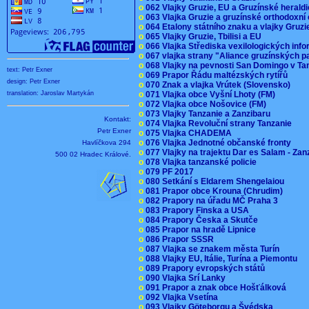
o
062 Vlajky Gruzie, EU a Gruzínské herald
o
063 Vlajka Gruzie a gruzínské orthodoxní
o
064 Etalony státního znaku a vlajky Gruz
o
065 Vlajky Gruzie, Tbilisi a EU
o
066 Vlajka Střediska vexilologických inf
o
067 vlajka strany "Aliance gruzínských p
o
068 Vlajky na pevnosti San Domingo v Ta
text: Petr Exner
o
069 Prapor Řádu maltézských rytířů
design: Petr Exner
o
070 Znak a vlajka Vrútek (Slovensko)
o
071 Vlajka obce Vyšní Lhoty (FM)
translation: Jaroslav Martykán
o
072 Vlajka obce Nošovice (FM)
o
073 Vlajky Tanzanie a Zanzibaru
Kontakt:
o
074 Vlajka Revoluční strany Tanzanie
Petr Exner
o
075 Vlajka CHADEMA
o
076 Vlajka Jednotné občanské fronty
Havlíčkova 294
o
077 Vlajky na trajektu Dar es Salam - Za
500 02 Hradec Králové.
o
078 Vlajka tanzanské policie
o
079 PF 2017
o
080 Setkání s Eldarem Shengelaiou
o
081 Prapor obce Krouna (Chrudim)
o
082 Prapory na úřadu MČ Praha 3
o
083 Prapory Finska a USA
o
084 Prapory Česka a Skutče
o
085 Prapor na hradě Lipnice
o
086 Prapor SSSR
o
087 Vlajka se znakem města Turín
o
088 Vlajky EU, Itálie, Turína a Piemontu
o
089 Prapory evropských států
o
090 Vlajka Srí Lanky
o
091 Prapor a znak obce Hošťálková
o
092 Vlajka Vsetína
o
093 Vlajky Göteborgu a Švédska