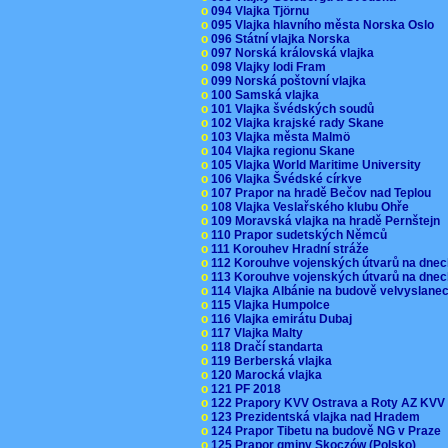
o
094 Vlajka Tjörnu
o
095 Vlajka hlavního města Norska Oslo
o
096 Státní vlajka Norska
o
097 Norská královská vlajka
o
098 Vlajky lodi Fram
o
099 Norská poštovní vlajka
o
100 Samská vlajka
o
101 Vlajka švédských soudů
o
102 Vlajka krajské rady Skane
o
103 Vlajka města Malmö
o
104 Vlajka regionu Skane
o
105 Vlajka World Maritime University
o
106 Vlajka Švédské církve
o
107 Prapor na hradě Bečov nad Teplou
o
108 Vlajka Veslařského klubu Ohře
o
109 Moravská vlajka na hradě Pernštejn
o
110 Prapor sudetských Němců
o
111 Korouhev Hradní stráže
o
112 Korouhve vojenských útvarů na dne
o
113 Korouhve vojenských útvarů na dne
o
114 Vlajka Albánie na budově velvyslane
o
115 Vlajka Humpolce
o
116 Vlajka emirátu Dubaj
o
117 Vlajka Malty
o
118 Dračí standarta
o
119 Berberská vlajka
o
120 Marocká vlajka
o
121 PF 2018
o
122 Prapory KVV Ostrava a Roty AZ KV
o
123 Prezidentská vlajka nad Hradem
o
124 Prapor Tibetu na budově NG v Praze
o
125 Prapor gminy Skoczów (Polsko)