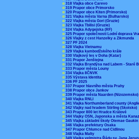
o
318 Vlajka obce Carevo
o
319 Prapor obce Primorsko
o
320 Prapor obce Kiten (Primorsko)
o
321 Vlajka města Varna (Bulharsko)
o
322 Vlajka města Gori (Gruzie)
o
323 Vlajka Tbilisi (Gruzie)
o
324 Vlajka Adygejska (RF)
o
325 Prapor společnosti Lodní doprava V
o
326 Vlajky z cest Hanzelky a Zikmunda
o
327 PF 2024
o
328 Vlajka Vietnamu
o
329 Vlajka kambodžského krále
o
330 Vlajkový les v Doha (Katar)
o
331 Prapor Jenštejna
o
332 Vlajka Brandýsa nad Labem - Staré 
o
333 Prapor města Louny
o
334 Vlajka 8ČNVK
o
335 Výstava Identita
o
336 PF 2025
o
337 Prapor hlavního města Prahy
o
338 Prapor obce Jankov
o
339 Prapor města Naarden (Nizozemsko
o
340 Vlajka RNLI
o
341 Vlajka Northumberland county (Angl
o
342 Vlajky nad hradem Stirling (Skotsko)
o
343 Prapor 800 let Hradce Králové
o
344 Vlajky OSN, Japonska a města Kan
o
345 Vlajka základní školy Otemae Gauki
o
346 Vlajka prefektury Osaka
o
347 Prapor Chlumce nad Cidlinou
o
348 Vlajka Malty
o
349 Vlajka velmistra Řádu sv. Jana Jer