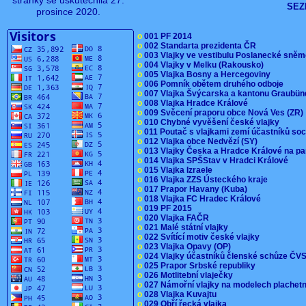
stránky se uskutečnila 27.
SEZ
prosince 2020.
o
001 PF 2014
o
002 Standarta prezidenta ČR
o
003 Vlajky ve vestibulu Poslanecké sn
o
004 Vlajky v Melku (Rakousko)
o
005 Vlajka Bosny a Hercegoviny
o
006 Pomník obětem druhého odboje
o
007 Vlajka Švýcarska a kantonu Graubü
o
008 Vlajka Hradce Králové
o
009 Svěcení praporu obce Nová Ves (ZR
o
010 Chybné vyvěšení české vlajky
o
011 Poutač s vlajkami zemí účastníků s
o
012 Vlajka obce Nedvězí (SY)
o
013 Vlajky Česka a Hradce Králové na pa
o
014 Vlajka SPŠStav v Hradci Králové
o
015 Vlajka Izraele
o
016 Vlajka ZZS Ústeckého kraje
o
017 Prapor Havany (Kuba)
o
018 Vlajka FC Hradec Králové
o
019 PF 2015
o
020 Vlajka FAČR
o
021 Malé státní vlajky
o
022 Svítící motiv české vlajky
o
023 Vlajka Opavy (OP)
o
024 Vlajky účastníků členské schůze Č
o
025 Prapor Srbské republiky
o
026 Motlitební vlaječky
o
027 Námořní vlajky na modelech plachet
o
028 Vlajka Kuvajtu
o
029 Obří řecká vlajka