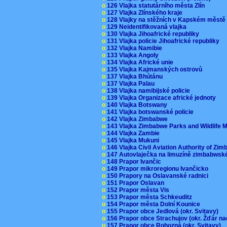
o
126 Vlajka statutárního města Zlín
o
127 Vlajka Zlínského kraje
o
128 Vlajky na stěžních v Kapském měst
o
129 Neidentifikovaná vlajka
o
130 Vlajka Jihoafrické republiky
o
131 Vlajka policie Jihoafrické republiky
o
132 Vlajka Namibie
o
133 Vlajka Angoly
o
134 Vlajka Africké unie
o
135 Vlajka Kajmanských ostrovů
o
137 Vlajka Bhútánu
o
137 Vlajka Palau
o
138 Vlajka namibijské policie
o
139 Vlajka Organizace africké jednoty
o
140 Vlajka Botswany
o
141 Vlajka botswanské policie
o
142 Vlajka Zimbabwe
o
143 Vlajka Zimbabwe Parks and Wildlife
o
144 Vlajka Zambie
o
145 Vlajka Mukuni
o
146 Vlajka Civil Aviation Authority of Z
o
147 Autovlaječka na limuzíně zimbabwsk
o
148 Prapor Ivančic
o
149 Prapor mikroregionu Ivančicko
o
150 Prapory na Oslavanské radnici
o
151 Prapor Oslavan
o
152 Prapor města Vis
o
153 Prapor města Schkeuditz
o
154 Prapor města Dolní Kounice
o
155 Prapor obce Jedlová (okr. Svitavy)
o
156 Prapor obce Strachujov (okr. Žďár n
o
157 Prapor obce Rohozná (okr. Svitavy)