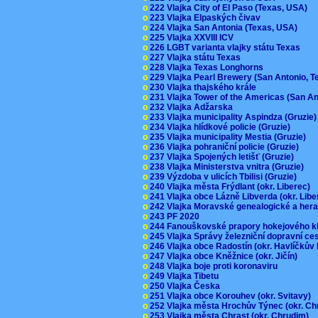
o
222 Vlajka City of El Paso (Texas, USA)
o
223 Vlajka Elpaských čivav
o
224 Vlajka San Antonia (Texas, USA)
o
225 Vlajka XXVIII ICV
o
226 LGBT varianta vlajky státu Texas
o
227 Vlajka státu Texas
o
228 Vlajka Texas Longhorns
o
229 Vlajka Pearl Brewery (San Antonio, 
o
230 Vlajka thajského krále
o
231 Vlajka Tower of the Americas (San A
o
232 Vlajka Adžarska
o
233 Vlajka municipality Aspindza (Gruzie
o
234 Vlajka hlídkové policie (Gruzie)
o
235 Vlajka municipality Mestia (Gruzie)
o
236 Vlajka pohraniční policie (Gruzie)
o
237 Vlajka Spojených letišť (Gruzie)
o
238 Vlajka Ministerstva vnitra (Gruzie)
o
239 Výzdoba v ulicích Tbilisi (Gruzie)
o
240 Vlajka města Frýdlant (okr. Liberec)
o
241 Vlajka obce Lázně Libverda (okr. Lib
o
242 Vlajka Moravské genealogické a hera
o
243 PF 2020
o
244 Fanouškovské prapory hokejového k
o
245 Vlajka Správy železniční dopravní c
o
246 Vlajka obce Radostín (okr. Havlíčkův
o
247 Vlajka obce Kněžnice (okr. Jičín)
o
248 Vlajka boje proti koronaviru
o
249 Vlajka Tibetu
o
250 Vlajka Česka
o
251 Vlajka obce Korouhev (okr. Svitavy)
o
252 Vlajka města Hrochův Týnec (okr. C
o
253 Vlajka města Chrast (okr. Chrudim)