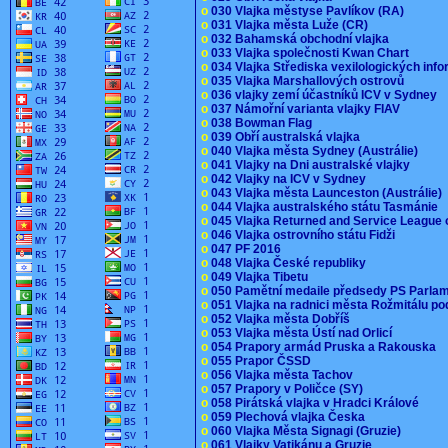
o
030 Vlajka městyse Pavlíkov (RA)
o
031 Vlajka města Luže (CR)
o
032 Bahamská obchodní vlajka
o
033 Vlajka společnosti Kwan Chart
o
034 Vlajka Střediska vexilologických inf
o
035 Vlajka Marshallových ostrovů
o
036 vlajky zemí účastníků ICV v Sydney
o
037 Námořní varianta vlajky FIAV
o
038 Bowman Flag
o
039 Obří australská vlajka
o
040 Vlajka města Sydney (Austrálie)
o
041 Vlajky na Dni australské vlajky
o
042 Vlajky na ICV v Sydney
o
043 Vlajka města Launceston (Austrálie)
o
044 Vlajka australského státu Tasmánie
o
045 Vlajka Returned and Service League 
o
046 Vlajka ostrovního státu Fidži
o
047 PF 2016
o
048 Vlajka České republiky
o
049 Vlajka Tibetu
o
050 Pamětní medaile předsedy PS Parla
o
051 Vlajka na radnici města Rožmitálu 
o
052 Vlajka města Dobříš
o
053 Vlajka města Ústí nad Orlicí
o
054 Prapory armád Pruska a Rakouska
o
055 Prapor ČSSD
o
056 Vlajka města Tachov
o
057 Prapory v Poličce (SY)
o
058 Pirátská vlajka v Hradci Králové
o
059 Plechová vlajka Česka
o
060 Vlajka Města Signagi (Gruzie)
o
061 Vlajky Vatikánu a Gruzie