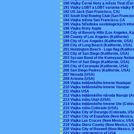
o
190 Vlajky Černé Hory a města Tivat (Če
o
191 Vlajky LGBT a LGBT varianta vlajky K
o
192 US Jack (San Francisco, CA)
o
193 South End Rowing Club (San Francis
o
194 Vlajka města San Francisco, CA
o
195 Vlajka Střediska vexilologických inf
o
196 Vlajka firmy Apple
o
198 City of Beverly Hills (Los Angeles, Ka
o
198 County of Los Angeles (Kalifornie)
o
199 City of Los Angeles (Kalifornie, USA
o
200 City of Long Beach (Kalifornie, USA)
o
201 Huntington Beach - Logo flag (Kalifo
o
202 City of San Diego (Kalifornie, USA)
o
203 Sycuan Band of the Kumeyaay Nation
o
204 Port of San Diego (Kalifornie, USA)
o
205 City of Coronado (Kalifornie, USA)
o
206 San Diego Padres (Kalifornie, USA)
o
207 Nevada (USA)
o
208 Arizona (USA)
o
209 Vlajka indiánského kmene Hualapai
o
210 Vlajka indiánského kmene Yavapai
o
211 Vlajka USA
o
212 Vlajka indiánského národa Navajo (A
o
213 Vlajka státu Utah (USA)
o
214 Vlajka indiánského kmene Ute (Colo
o
215 Vlajka státu Colorado (USA)
o
216 Vlajka City of Durango (Colorado, U
o
217 Vlajka City of Espaňola (New Mexico
o
218 Vlajka Las Cruces (New Mexico, US
o
219 Vlajka Otero County (New Mexico, 
o
220 Vlajka City of Roswell (New Mexico,
o
221 Vlajky ozbrojených sil USA