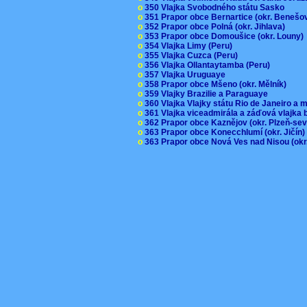
o
350 Vlajka Svobodného státu Sasko
o
351 Prapor obce Bernartice (okr. Beneš
o
352 Prapor obce Polná (okr. Jihlava)
o
353 Prapor obce Domoušice (okr. Louny
o
354 Vlajka Limy (Peru)
o
355 Vlajka Cuzca (Peru)
o
356 Vlajka Ollantaytamba (Peru)
o
357 Vlajka Uruguaye
o
358 Prapor obce Mšeno (okr. Mělník)
o
359 Vlajky Brazilie a Paraguaye
o
360 Vlajka Vlajky státu Rio de Janeiro a 
o
361 Vlajka viceadmirála a záďová vlajka
o
362 Prapor obce Kaznějov (okr. Plzeň-se
o
363 Prapor obce Konecchlumí (okr. Jičín
o
363 Prapor obce Nová Ves nad Nisou (okr