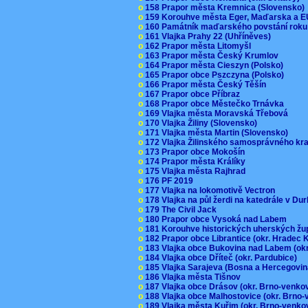
o
158 Prapor města Kremnica (Slovensko
o
159 Korouhve města Eger, Maďarska a 
o
160 Památník maďarského povstání roku
o
161 Vlajka Prahy 22 (Uhříněves)
o
162 Prapor města Litomyšl
o
163 Prapor města Český Krumlov
o
164 Prapor města Cieszyn (Polsko)
o
165 Prapor obce Pszczyna (Polsko)
o
166 Prapor města Český Těšín
o
167 Prapor obce Příbraz
o
168 Prapor obce Městečko Trnávka
o
169 Vlajka města Moravská Třebová
o
170 Vlajka Žiliny (Slovensko)
o
171 Vlajka města Martin (Slovensko)
o
172 Vlajka Žilinského samosprávného kr
o
173 Prapor obce Mokošín
o
174 Prapor města Králíky
o
175 Vlajka města Rajhrad
o
176 PF 2019
o
177 Vlajka na lokomotivě Vectron
o
178 Vlajka na půl žerdi na katedrále v D
o
179 The Civil Jack
o
180 Prapor obce Vysoká nad Labem
o
181 Korouhve historických uherských ž
o
182 Prapor obce Librantice (okr. Hradec 
o
183 Vlajka obce Bukovina nad Labem (ok
o
184 Vlajka obce Dříteč (okr. Pardubice)
o
185 Vlajka Sarajeva (Bosna a Hercegovi
o
186 Vlajka města Tišnov
o
187 Vlajka obce Drásov (okr. Brno-venk
o
188 Vlajka obce Malhostovice (okr. Brno
o
189 Vlajka města Kuřim (okr. Brno-venk