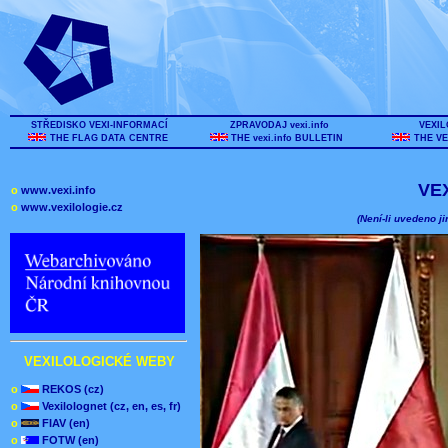
STŘEDISKO VEXI-INFORMACÍ
ZPRAVODAJ vexi.info
VEXIL
THE FLAG DATA CENTRE
THE vexi.info BULLETIN
THE VE
VE
o
www.vexi.info
o
www.vexilologie.cz
(Není-li uvedeno ji
VEXILOLOGICKÉ WEBY
o
REKOS (cz)
o
Vexilolognet (cz, en, es, fr)
o
FIAV (en)
o
FOTW (en)