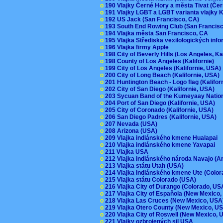
o
190 Vlajky Černé Hory a města Tivat (Če
o
191 Vlajky LGBT a LGBT varianta vlajky K
o
192 US Jack (San Francisco, CA)
o
193 South End Rowing Club (San Francis
o
194 Vlajka města San Francisco, CA
o
195 Vlajka Střediska vexilologických inf
o
196 Vlajka firmy Apple
o
198 City of Beverly Hills (Los Angeles, Ka
o
198 County of Los Angeles (Kalifornie)
o
199 City of Los Angeles (Kalifornie, USA
o
200 City of Long Beach (Kalifornie, USA)
o
201 Huntington Beach - Logo flag (Kalifo
o
202 City of San Diego (Kalifornie, USA)
o
203 Sycuan Band of the Kumeyaay Nation
o
204 Port of San Diego (Kalifornie, USA)
o
205 City of Coronado (Kalifornie, USA)
o
206 San Diego Padres (Kalifornie, USA)
o
207 Nevada (USA)
o
208 Arizona (USA)
o
209 Vlajka indiánského kmene Hualapai
o
210 Vlajka indiánského kmene Yavapai
o
211 Vlajka USA
o
212 Vlajka indiánského národa Navajo (A
o
213 Vlajka státu Utah (USA)
o
214 Vlajka indiánského kmene Ute (Colo
o
215 Vlajka státu Colorado (USA)
o
216 Vlajka City of Durango (Colorado, U
o
217 Vlajka City of Espaňola (New Mexico
o
218 Vlajka Las Cruces (New Mexico, US
o
219 Vlajka Otero County (New Mexico, 
o
220 Vlajka City of Roswell (New Mexico,
o
221 Vlajky ozbrojených sil USA