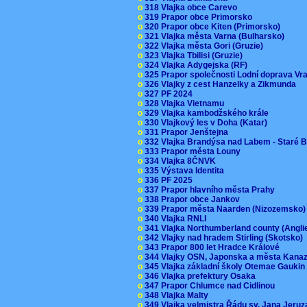
o
318 Vlajka obce Carevo
o
319 Prapor obce Primorsko
o
320 Prapor obce Kiten (Primorsko)
o
321 Vlajka města Varna (Bulharsko)
o
322 Vlajka města Gori (Gruzie)
o
323 Vlajka Tbilisi (Gruzie)
o
324 Vlajka Adygejska (RF)
o
325 Prapor společnosti Lodní doprava V
o
326 Vlajky z cest Hanzelky a Zikmunda
o
327 PF 2024
o
328 Vlajka Vietnamu
o
329 Vlajka kambodžského krále
o
330 Vlajkový les v Doha (Katar)
o
331 Prapor Jenštejna
o
332 Vlajka Brandýsa nad Labem - Staré 
o
333 Prapor města Louny
o
334 Vlajka 8ČNVK
o
335 Výstava Identita
o
336 PF 2025
o
337 Prapor hlavního města Prahy
o
338 Prapor obce Jankov
o
339 Prapor města Naarden (Nizozemsko
o
340 Vlajka RNLI
o
341 Vlajka Northumberland county (Angl
o
342 Vlajky nad hradem Stirling (Skotsko)
o
343 Prapor 800 let Hradce Králové
o
344 Vlajky OSN, Japonska a města Kan
o
345 Vlajka základní školy Otemae Gauki
o
346 Vlajka prefektury Osaka
o
347 Prapor Chlumce nad Cidlinou
o
348 Vlajka Malty
o
349 Vlajka velmistra Řádu sv. Jana Jer