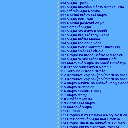
o
094 Vlajka Tjörnu
o
095 Vlajka hlavního města Norska Oslo
o
096 Státní vlajka Norska
o
097 Norská královská vlajka
o
098 Vlajky lodi Fram
o
099 Norská poštovní vlajka
o
100 Samská vlajka
o
101 Vlajka švédských soudů
o
102 Vlajka krajské rady Skane
o
103 Vlajka města Malmö
o
104 Vlajka regionu Skane
o
105 Vlajka World Maritime University
o
106 Vlajka Švédské církve
o
107 Prapor na hradě Bečov nad Teplou
o
108 Vlajka Veslařského klubu Ohře
o
109 Moravská vlajka na hradě Pernštejn
o
110 Prapor sudetských Němců
o
111 Korouhev Hradní stráže
o
112 Korouhve vojenských útvarů na dne
o
113 Korouhve vojenských útvarů na dne
o
114 Vlajka Albánie na budově velvyslane
o
115 Vlajka Humpolce
o
116 Vlajka emirátu Dubaj
o
117 Vlajka Malty
o
118 Dračí standarta
o
119 Berberská vlajka
o
120 Marocká vlajka
o
121 PF 2018
o
122 Prapory KVV Ostrava a Roty AZ KV
o
123 Prezidentská vlajka nad Hradem
o
124 Prapor Tibetu na budově NG v Praze
o
125 Prapor gminy Skoczów (Polsko)