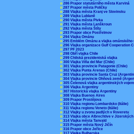
o
286 Prapor statutárního města Karviná
o
287 Prapor města Poličky
o
288 Vlajka města Kranj ve Slovinsku
o
289 Vlajka Lublaně
o
290 Vlajka města Pivka
o
291 Vlajka města Lanškroun
o
292 Vlajka města Štíty
o
293 Prapor obce Postřelmov
o
294 Vlajka Ománu
o
295 Emblém Ománu a vlajka ománského 
o
296 Vlajka organizace Gulf Cooperation
o
297 PF 2023
o
298 Obří vlajka Chile
o
299 Chilská prezidentská vlajka
o
300 Vlajka Viňa del Mar (Chile)
o
301 Vlajka provincie Patagonie (Chile)
o
302 Vlajka Punta Arenas (Chile)
o
303 Vlajka provincie Santa Cruz (Argenti
o
304 Vlajka provincie Ohňová země (Arge
o
305 Čelenová vlajka argentinských vojen
o
306 Vlajka Argentiny
o
307 Historická vlajka Argentiny
o
308 Vlajka Buenos Aires
o
309 Prapor Prostějova
o
310 Vlajka regionu Lombardsko (Itálie)
o
311 Vlajka regionu Veneto (Itálie)
o
312 Vlajky u zvonu padlých v Roveretu
o
313 Vlajka obce Albrechtive v Jizerskýc
o
314 Vlajka města Tanvald
o
315 Prapor města Nový Jičín
o
316 Prapor obce Jeřice
o
317 Vlajka Bulharska