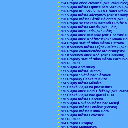
o
254 Prapor obce Živanice (okr. Pardubic
o
255 Vlajka města Lipnice nad Sázavou (o
o
256 Prapor III.E SVVŠ JKT v Hradci Král
o
257 Vlajka města Jáchymov (okr. Karlov
o
258 Prapor města Lázně Bělohrad (okr. J
o
259 Prapor se znakem Harantů z Polžic 
o
260 Vlajka města Miletín (okr. Jičín)
o
261 Vlajka obce Tetín (okr. Jičín)
o
262 Vlajka obce Velehrad (okr. Uherské H
o
263 Vlajka obce Kněžmost (okr. Mladá Bo
o
264 Prapor statutárního města Ostrava
o
265 Korouhev města Frýdek-Místek (okr.
o
266 Prapor olomouckého arcibiskupství
o
267 Korouhev obce Kočí (okr. Chrudim)
o
268 Prapory statutárního města Pardubi
o
269 PF 2021
o
270 Vlajka Antarktidy
o
271 Vlajka města Trutnov
o
272 Prapor Světlé nad Sázavou
o
273 Praporky České televize
o
274 Vlajky města Mělníka
o
275 Česká vlajka na plachetnici
o
276 Vlajka obce Dolní Břežany (okr. Pra
o
277 Česká vlajka nad galerií DOX
o
278 Vlajka města Berouna
o
279 Vlajka Nového Města nad Metují
o
280 Prapor města Gdaňsk (Polsko)
o
281 Prapor města Kutná Hora
o
282 Vlajka města Lovosice
o
283 PF 2022
o
284 Prapor Ukrajiny
o
285 Prapor Mongolska