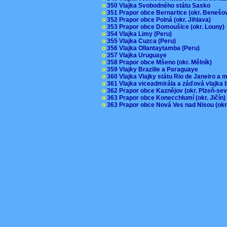
o
350 Vlajka Svobodného státu Sasko
o
351 Prapor obce Bernartice (okr. Beneš
o
352 Prapor obce Polná (okr. Jihlava)
o
353 Prapor obce Domoušice (okr. Louny
o
354 Vlajka Limy (Peru)
o
355 Vlajka Cuzca (Peru)
o
356 Vlajka Ollantaytamba (Peru)
o
357 Vlajka Uruguaye
o
358 Prapor obce Mšeno (okr. Mělník)
o
359 Vlajky Brazilie a Paraguaye
o
360 Vlajka Vlajky státu Rio de Janeiro a 
o
361 Vlajka viceadmirála a záďová vlajka
o
362 Prapor obce Kaznějov (okr. Plzeň-se
o
363 Prapor obce Konecchlumí (okr. Jičín
o
363 Prapor obce Nová Ves nad Nisou (okr