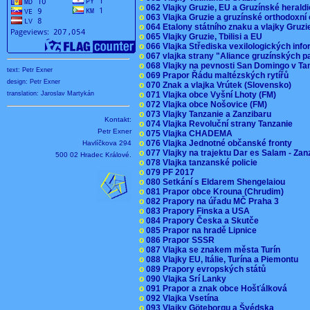
o
062 Vlajky Gruzie, EU a Gruzínské herald
o
063 Vlajka Gruzie a gruzínské orthodoxní
o
064 Etalony státního znaku a vlajky Gruz
o
065 Vlajky Gruzie, Tbilisi a EU
o
066 Vlajka Střediska vexilologických inf
o
067 vlajka strany "Aliance gruzínských p
o
068 Vlajky na pevnosti San Domingo v Ta
text: Petr Exner
o
069 Prapor Řádu maltézských rytířů
design: Petr Exner
o
070 Znak a vlajka Vrútek (Slovensko)
o
071 Vlajka obce Vyšní Lhoty (FM)
translation: Jaroslav Martykán
o
072 Vlajka obce Nošovice (FM)
o
073 Vlajky Tanzanie a Zanzibaru
Kontakt:
o
074 Vlajka Revoluční strany Tanzanie
Petr Exner
o
075 Vlajka CHADEMA
o
076 Vlajka Jednotné občanské fronty
Havlíčkova 294
o
077 Vlajky na trajektu Dar es Salam - Za
500 02 Hradec Králové.
o
078 Vlajka tanzanské policie
o
079 PF 2017
o
080 Setkání s Eldarem Shengelaiou
o
081 Prapor obce Krouna (Chrudim)
o
082 Prapory na úřadu MČ Praha 3
o
083 Prapory Finska a USA
o
084 Prapory Česka a Skutče
o
085 Prapor na hradě Lipnice
o
086 Prapor SSSR
o
087 Vlajka se znakem města Turín
o
088 Vlajky EU, Itálie, Turína a Piemontu
o
089 Prapory evropských států
o
090 Vlajka Srí Lanky
o
091 Prapor a znak obce Hošťálková
o
092 Vlajka Vsetína
o
093 Vlajky Göteborgu a Švédska