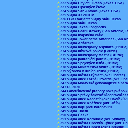
o
222 Vlajka City of El Paso (Texas, USA)
o
223 Vlajka Elpaských čivav
o
224 Vlajka San Antonia (Texas, USA)
o
225 Vlajka XXVIII ICV
o
226 LGBT varianta vlajky státu Texas
o
227 Vlajka státu Texas
o
228 Vlajka Texas Longhorns
o
229 Vlajka Pearl Brewery (San Antonio, 
o
230 Vlajka thajského krále
o
231 Vlajka Tower of the Americas (San A
o
232 Vlajka Adžarska
o
233 Vlajka municipality Aspindza (Gruzie
o
234 Vlajka hlídkové policie (Gruzie)
o
235 Vlajka municipality Mestia (Gruzie)
o
236 Vlajka pohraniční policie (Gruzie)
o
237 Vlajka Spojených letišť (Gruzie)
o
238 Vlajka Ministerstva vnitra (Gruzie)
o
239 Výzdoba v ulicích Tbilisi (Gruzie)
o
240 Vlajka města Frýdlant (okr. Liberec)
o
241 Vlajka obce Lázně Libverda (okr. Lib
o
242 Vlajka Moravské genealogické a hera
o
243 PF 2020
o
244 Fanouškovské prapory hokejového k
o
245 Vlajka Správy železniční dopravní c
o
246 Vlajka obce Radostín (okr. Havlíčkův
o
247 Vlajka obce Kněžnice (okr. Jičín)
o
248 Vlajka boje proti koronaviru
o
249 Vlajka Tibetu
o
250 Vlajka Česka
o
251 Vlajka obce Korouhev (okr. Svitavy)
o
252 Vlajka města Hrochův Týnec (okr. C
o
253 Vlajka města Chrast (okr. Chrudim)