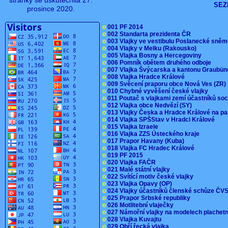
stránky se uskutečnila 27.
SEZ
prosince 2020.
o
001 PF 2014
o
002 Standarta prezidenta ČR
o
003 Vlajky ve vestibulu Poslanecké sn
o
004 Vlajky v Melku (Rakousko)
o
005 Vlajka Bosny a Hercegoviny
o
006 Pomník obětem druhého odboje
o
007 Vlajka Švýcarska a kantonu Graubü
o
008 Vlajka Hradce Králové
o
009 Svěcení praporu obce Nová Ves (ZR
o
010 Chybné vyvěšení české vlajky
o
011 Poutač s vlajkami zemí účastníků s
o
012 Vlajka obce Nedvězí (SY)
o
013 Vlajky Česka a Hradce Králové na pa
o
014 Vlajka SPŠStav v Hradci Králové
o
015 Vlajka Izraele
o
016 Vlajka ZZS Ústeckého kraje
o
017 Prapor Havany (Kuba)
o
018 Vlajka FC Hradec Králové
o
019 PF 2015
o
020 Vlajka FAČR
o
021 Malé státní vlajky
o
022 Svítící motiv české vlajky
o
023 Vlajka Opavy (OP)
o
024 Vlajky účastníků členské schůze Č
o
025 Prapor Srbské republiky
o
026 Motlitební vlaječky
o
027 Námořní vlajky na modelech plachet
o
028 Vlajka Kuvajtu
o
029 Obří řecká vlajka