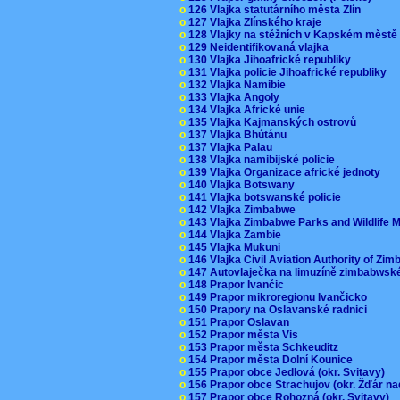
o
126 Vlajka statutárního města Zlín
o
127 Vlajka Zlínského kraje
o
128 Vlajky na stěžních v Kapském měst
o
129 Neidentifikovaná vlajka
o
130 Vlajka Jihoafrické republiky
o
131 Vlajka policie Jihoafrické republiky
o
132 Vlajka Namibie
o
133 Vlajka Angoly
o
134 Vlajka Africké unie
o
135 Vlajka Kajmanských ostrovů
o
137 Vlajka Bhútánu
o
137 Vlajka Palau
o
138 Vlajka namibijské policie
o
139 Vlajka Organizace africké jednoty
o
140 Vlajka Botswany
o
141 Vlajka botswanské policie
o
142 Vlajka Zimbabwe
o
143 Vlajka Zimbabwe Parks and Wildlife
o
144 Vlajka Zambie
o
145 Vlajka Mukuni
o
146 Vlajka Civil Aviation Authority of Z
o
147 Autovlaječka na limuzíně zimbabwsk
o
148 Prapor Ivančic
o
149 Prapor mikroregionu Ivančicko
o
150 Prapory na Oslavanské radnici
o
151 Prapor Oslavan
o
152 Prapor města Vis
o
153 Prapor města Schkeuditz
o
154 Prapor města Dolní Kounice
o
155 Prapor obce Jedlová (okr. Svitavy)
o
156 Prapor obce Strachujov (okr. Žďár n
o
157 Prapor obce Rohozná (okr. Svitavy)