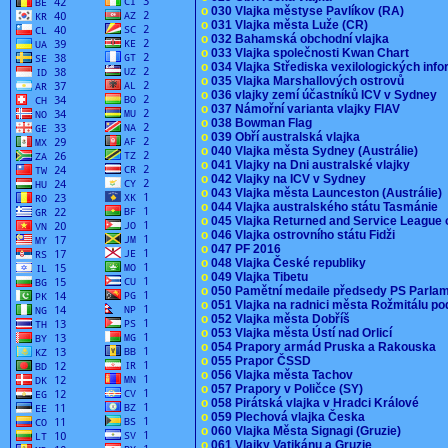
o
030 Vlajka městyse Pavlíkov (RA)
o
031 Vlajka města Luže (CR)
o
032 Bahamská obchodní vlajka
o
033 Vlajka společnosti Kwan Chart
o
034 Vlajka Střediska vexilologických inf
o
035 Vlajka Marshallových ostrovů
o
036 vlajky zemí účastníků ICV v Sydney
o
037 Námořní varianta vlajky FIAV
o
038 Bowman Flag
o
039 Obří australská vlajka
o
040 Vlajka města Sydney (Austrálie)
o
041 Vlajky na Dni australské vlajky
o
042 Vlajky na ICV v Sydney
o
043 Vlajka města Launceston (Austrálie)
o
044 Vlajka australského státu Tasmánie
o
045 Vlajka Returned and Service League 
o
046 Vlajka ostrovního státu Fidži
o
047 PF 2016
o
048 Vlajka České republiky
o
049 Vlajka Tibetu
o
050 Pamětní medaile předsedy PS Parla
o
051 Vlajka na radnici města Rožmitálu 
o
052 Vlajka města Dobříš
o
053 Vlajka města Ústí nad Orlicí
o
054 Prapory armád Pruska a Rakouska
o
055 Prapor ČSSD
o
056 Vlajka města Tachov
o
057 Prapory v Poličce (SY)
o
058 Pirátská vlajka v Hradci Králové
o
059 Plechová vlajka Česka
o
060 Vlajka Města Signagi (Gruzie)
o
061 Vlajky Vatikánu a Gruzie