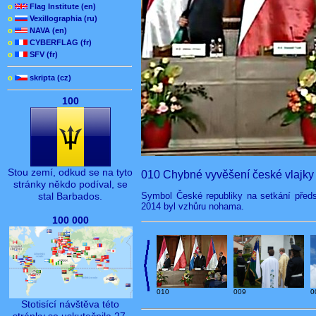
o
Flag Institute (en)
o
Vexillographia (ru)
o
NAVA (en)
o
CYBERFLAG (fr)
o
SFV (fr)
o
skripta (cz)
100
Stou zemí, odkud se na tyto
010 Chybné vyvěšení české vlajky
stránky někdo podíval, se
Symbol České republiky na setkání předs
stal Barbados.
2014 byl vzhůru nohama.
100 000
0
010
009
Stotisící návštěva této