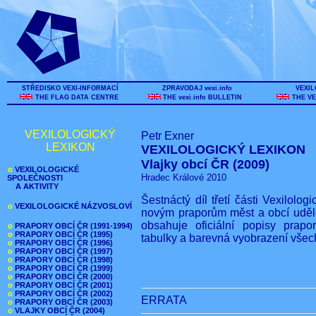
STŘEDISKO VEXI-INFORMACÍ
ZPRAVODAJ vexi.info
VEXIL
THE FLAG DATA CENTRE
THE vexi.info BULLETIN
THE VE
VEXILOLOGICKÝ
Petr Exner
LEXIKON
VEXILOLOGICKÝ LEXIKON
Vlajky obcí ČR (2009)
o
VEXILOLOGICKÉ
Hradec Králové 2010
SPOLEČNOSTI
A AKTIVITY
Šestnáctý díl třetí části Vexilolo
o
VEXILOLOGICKÉ NÁZVOSLOVÍ
novým praporům měst a obcí uděle
obsahuje oficiální popisy prapo
o
PRAPORY OBCÍ ČR (1991-1994)
o
PRAPORY OBCÍ ČR (1995)
tabulky a barevná vyobrazení všec
o
PRAPORY OBCÍ ČR (1996)
o
PRAPORY OBCÍ ČR (1997)
o
PRAPORY OBCÍ ČR (1998)
o
PRAPORY OBCÍ ČR (1999)
o
PRAPORY OBCÍ ČR (2000)
o
PRAPORY OBCÍ ČR (2001)
o
PRAPORY OBCÍ ČR (2002)
ERRATA
o
PRAPORY OBCÍ ČR (2003)
o
VLAJKY OBCÍ ČR (2004)