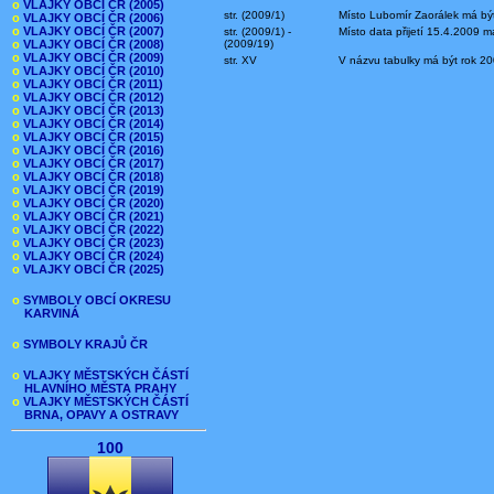
o
VLAJKY OBCÍ ČR (2005)
str. (2009/1)
Místo Lubomír Zaorálek má být
o
VLAJKY OBCÍ ČR (2006)
o
VLAJKY OBCÍ ČR (2007)
str. (2009/1) -
Místo data přijetí 15.4.2009 m
o
VLAJKY OBCÍ ČR (2008)
(2009/19)
o
VLAJKY OBCÍ ČR (2009)
str. XV
V názvu tabulky má být rok 20
o
VLAJKY OBCÍ ČR (2010)
o
VLAJKY OBCÍ ČR (2011)
o
VLAJKY OBCÍ ČR (2012)
o
VLAJKY OBCÍ ČR (2013)
o
VLAJKY OBCÍ ČR (2014)
o
VLAJKY OBCÍ ČR (2015)
o
VLAJKY OBCÍ ČR (2016)
o
VLAJKY OBCÍ ČR (2017)
o
VLAJKY OBCÍ ČR (2018)
o
VLAJKY OBCÍ ČR (2019)
o
VLAJKY OBCÍ ČR (2020)
o
VLAJKY OBCÍ ČR (2021)
o
VLAJKY OBCÍ ČR (2022)
o
VLAJKY OBCÍ ČR (2023)
o
VLAJKY OBCÍ ČR (2024)
o
VLAJKY OBCÍ ČR (2025)
o
SYMBOLY OBCÍ OKRESU
KARVINÁ
o
SYMBOLY KRAJŮ ČR
o
VLAJKY MĚSTSKÝCH ČÁSTÍ
HLAVNÍHO MĚSTA PRAHY
o
VLAJKY MĚSTSKÝCH ČÁSTÍ
BRNA, OPAVY A OSTRAVY
100