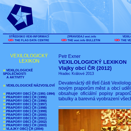
STŘEDISKO VEXI-INFORMACÍ
ZPRAVODAJ vexi.info
VEXIL
THE FLAG DATA CENTRE
THE vexi.info BULLETIN
THE VE
VEXILOLOGICKÝ
Petr Exner
LEXIKON
VEXILOLOGICKÝ LEXIKON
Vlajky obcí ČR (2012)
o
VEXILOLOGICKÉ
Hradec Králové 2013
SPOLEČNOSTI
A AKTIVITY
Devatenáctý díl třetí části Vexilol
o
VEXILOLOGICKÉ NÁZVOSLOVÍ
novým praporům měst a obcí uděle
obsahuje oficiální popisy prapor
o
PRAPORY OBCÍ ČR (1991-1994)
o
PRAPORY OBCÍ ČR (1995)
tabulky a barevná vyobrazení všec
o
PRAPORY OBCÍ ČR (1996)
o
PRAPORY OBCÍ ČR (1997)
o
PRAPORY OBCÍ ČR (1998)
o
PRAPORY OBCÍ ČR (1999)
o
PRAPORY OBCÍ ČR (2000)
o
PRAPORY OBCÍ ČR (2001)
o
PRAPORY OBCÍ ČR (2002)
o
PRAPORY OBCÍ ČR (2003)
o
VLAJKY OBCÍ ČR (2004)