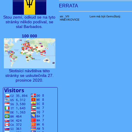
ERRATA
str. VII
Lem má být černožlutý.
Stou zemí, odkud se na tyto
HNĚVKOVICE
stránky někdo podíval, se
stal Barbados.
100 000
Stotisící návštěva této
stránky se uskutečnila 27.
prosince 2020.