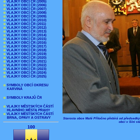
o
VLAJKY OBCÍ ČR (2005)
o
VLAJKY OBCÍ ČR (2006)
o
VLAJKY OBCÍ ČR (2007)
o
VLAJKY OBCÍ ČR (2008)
o
VLAJKY OBCÍ ČR (2009)
o
VLAJKY OBCÍ ČR (2010)
o
VLAJKY OBCÍ ČR (2011)
o
VLAJKY OBCÍ ČR (2012)
o
VLAJKY OBCÍ ČR (2013)
o
VLAJKY OBCÍ ČR (2014)
o
VLAJKY OBCÍ ČR (2015)
o
VLAJKY OBCÍ ČR (2016)
o
VLAJKY OBCÍ ČR (2017)
o
VLAJKY OBCÍ ČR (2018)
o
VLAJKY OBCÍ ČR (2019)
o
VLAJKY OBCÍ ČR (2020)
o
VLAJKY OBCÍ ČR (2021)
o
VLAJKY OBCÍ ČR (2022)
o
VLAJKY OBCÍ ČR (2023)
o
VLAJKY OBCÍ ČR (2024)
o
VLAJKY OBCÍ ČR (2025)
o
SYMBOLY OBCÍ OKRESU
KARVINÁ
o
SYMBOLY KRAJŮ ČR
o
VLAJKY MĚSTSKÝCH ČÁSTÍ
HLAVNÍHO MĚSTA PRAHY
o
VLAJKY MĚSTSKÝCH ČÁSTÍ
BRNA, OPAVY A OSTRAVY
Starosta obce Malé Přítočno přebírá od předsedk
obci v Síni s
100