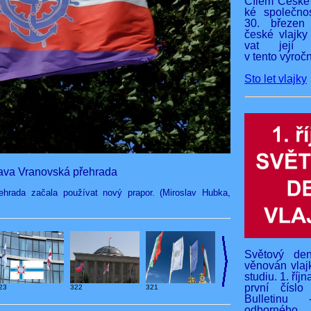
Cílem České 
ké společnos
30. březen
české vlajky
vat její v
v tento výročn
Sto let vlajky
rava Vranovská přehrada
hrada začala používat nový prapor. (Miroslav Hubka,
Světový den
věnován vlaj
studiu. 1. říj
první čísl
23
322
321
Bulletinu 
odborného