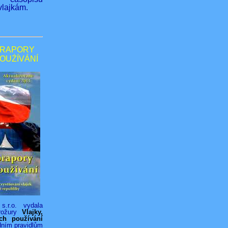
lajkám.
PRAPORY
POUŹÍVÁNÍ
s.r.o. vydala
rožury
Vlajky,
ich používání
dním pravidlům