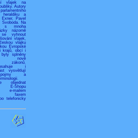
ní vlajek na
ubliky. Autory
 parlamentního
 heraldiku a
r Exner, Pavel
k Svoboda. Na
h s mnoha
ázky názorně
 se vyhnout
ování vlajek,
českou vlajku
jkou Evropské
 krajů, obcí i
 byly splněny
ky nově
ých zákonů.
bsahuje i
st vysvětlují
é pojmy a
rminologii.
ze objednat
vím E-Shopu
z), e-mailem
.cz), faxem
bo telefonicky