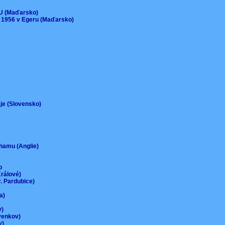
)
EU (Maďarsko)
 1956 v Egeru (Maďarsko)
aje (Slovensko)
urhamu (Anglie)
up
Králové)
r. Pardubice)
na)
ov)
-venkov)
ov)