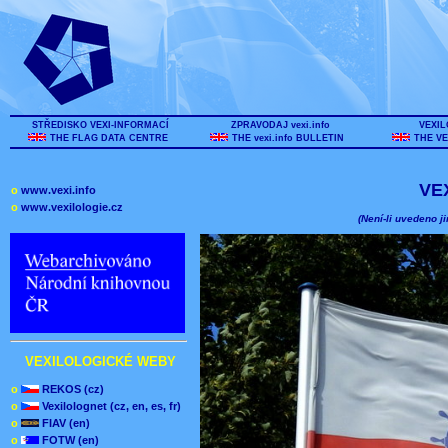
STŘEDISKO VEXI-INFORMACÍ
ZPRAVODAJ vexi.info
VEXIL
THE FLAG DATA CENTRE
THE vexi.info BULLETIN
THE VE
VE
o
www.vexi.info
o
www.vexilologie.cz
(Není-li uvedeno ji
VEXILOLOGICKÉ WEBY
o
REKOS (cz)
o
Vexilolognet (cz, en, es, fr)
o
FIAV (en)
o
FOTW (en)