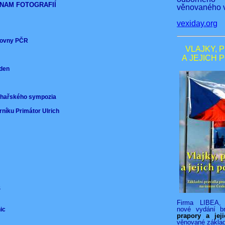
NAM FOTOGRAFIÍ
věnovaného v
vexiday.org
ěmovny PČR
VLAJKY, 
A JEJICH 
nden
)
ochařského sympozia
rníku Primátor Ulrich
VS
Firma LIBEA, 
nové vydání b
nic
prapory a jej
věnované zákla