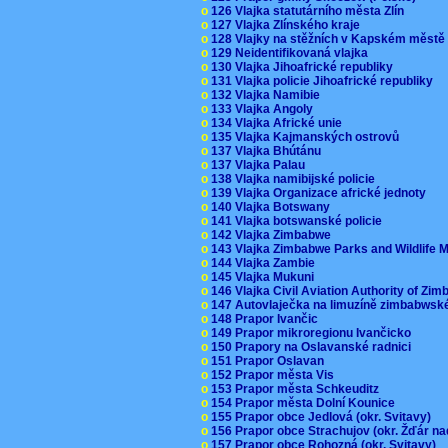
o
126 Vlajka statutárního města Zlín
o
127 Vlajka Zlínského kraje
o
128 Vlajky na stěžních v Kapském měst
o
129 Neidentifikovaná vlajka
o
130 Vlajka Jihoafrické republiky
o
131 Vlajka policie Jihoafrické republiky
o
132 Vlajka Namibie
o
133 Vlajka Angoly
o
134 Vlajka Africké unie
o
135 Vlajka Kajmanských ostrovů
o
137 Vlajka Bhútánu
o
137 Vlajka Palau
o
138 Vlajka namibijské policie
o
139 Vlajka Organizace africké jednoty
o
140 Vlajka Botswany
o
141 Vlajka botswanské policie
o
142 Vlajka Zimbabwe
o
143 Vlajka Zimbabwe Parks and Wildlife
o
144 Vlajka Zambie
o
145 Vlajka Mukuni
o
146 Vlajka Civil Aviation Authority of Z
o
147 Autovlaječka na limuzíně zimbabwsk
o
148 Prapor Ivančic
o
149 Prapor mikroregionu Ivančicko
o
150 Prapory na Oslavanské radnici
o
151 Prapor Oslavan
o
152 Prapor města Vis
o
153 Prapor města Schkeuditz
o
154 Prapor města Dolní Kounice
o
155 Prapor obce Jedlová (okr. Svitavy)
o
156 Prapor obce Strachujov (okr. Žďár n
o
157 Prapor obce Rohozná (okr. Svitavy)