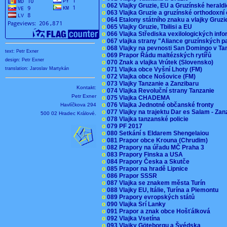
o
062 Vlajky Gruzie, EU a Gruzínské herald
o
063 Vlajka Gruzie a gruzínské orthodoxní
o
064 Etalony státního znaku a vlajky Gruz
o
065 Vlajky Gruzie, Tbilisi a EU
o
066 Vlajka Střediska vexilologických inf
o
067 vlajka strany "Aliance gruzínských p
o
068 Vlajky na pevnosti San Domingo v Ta
text: Petr Exner
o
069 Prapor Řádu maltézských rytířů
design: Petr Exner
o
070 Znak a vlajka Vrútek (Slovensko)
o
071 Vlajka obce Vyšní Lhoty (FM)
translation: Jaroslav Martykán
o
072 Vlajka obce Nošovice (FM)
o
073 Vlajky Tanzanie a Zanzibaru
Kontakt:
o
074 Vlajka Revoluční strany Tanzanie
Petr Exner
o
075 Vlajka CHADEMA
o
076 Vlajka Jednotné občanské fronty
Havlíčkova 294
o
077 Vlajky na trajektu Dar es Salam - Za
500 02 Hradec Králové.
o
078 Vlajka tanzanské policie
o
079 PF 2017
o
080 Setkání s Eldarem Shengelaiou
o
081 Prapor obce Krouna (Chrudim)
o
082 Prapory na úřadu MČ Praha 3
o
083 Prapory Finska a USA
o
084 Prapory Česka a Skutče
o
085 Prapor na hradě Lipnice
o
086 Prapor SSSR
o
087 Vlajka se znakem města Turín
o
088 Vlajky EU, Itálie, Turína a Piemontu
o
089 Prapory evropských států
o
090 Vlajka Srí Lanky
o
091 Prapor a znak obce Hošťálková
o
092 Vlajka Vsetína
o
093 Vlajky Göteborgu a Švédska