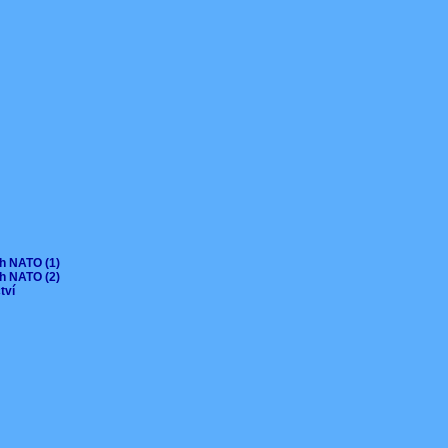
ch NATO (1)
ch NATO (2)
ctví
V