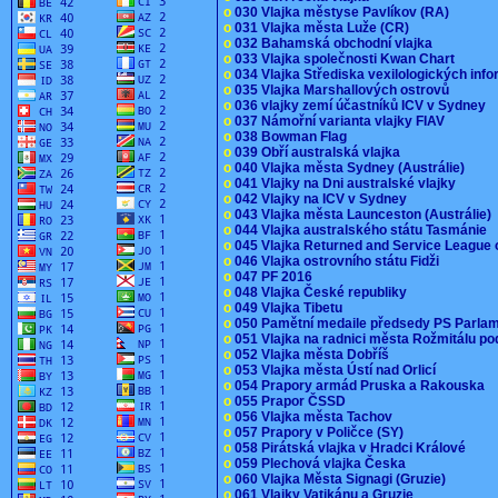
o
030 Vlajka městyse Pavlíkov (RA)
o
031 Vlajka města Luže (CR)
o
032 Bahamská obchodní vlajka
o
033 Vlajka společnosti Kwan Chart
o
034 Vlajka Střediska vexilologických inf
o
035 Vlajka Marshallových ostrovů
o
036 vlajky zemí účastníků ICV v Sydney
o
037 Námořní varianta vlajky FIAV
o
038 Bowman Flag
o
039 Obří australská vlajka
o
040 Vlajka města Sydney (Austrálie)
o
041 Vlajky na Dni australské vlajky
o
042 Vlajky na ICV v Sydney
o
043 Vlajka města Launceston (Austrálie)
o
044 Vlajka australského státu Tasmánie
o
045 Vlajka Returned and Service League 
o
046 Vlajka ostrovního státu Fidži
o
047 PF 2016
o
048 Vlajka České republiky
o
049 Vlajka Tibetu
o
050 Pamětní medaile předsedy PS Parla
o
051 Vlajka na radnici města Rožmitálu 
o
052 Vlajka města Dobříš
o
053 Vlajka města Ústí nad Orlicí
o
054 Prapory armád Pruska a Rakouska
o
055 Prapor ČSSD
o
056 Vlajka města Tachov
o
057 Prapory v Poličce (SY)
o
058 Pirátská vlajka v Hradci Králové
o
059 Plechová vlajka Česka
o
060 Vlajka Města Signagi (Gruzie)
o
061 Vlajky Vatikánu a Gruzie