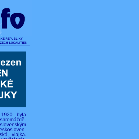
SKÉ REPUBLIKY
CZECH LOCALITIES
 1920 byla
hromáždě-
lovenským
eskosloven-
ská, vlajka.