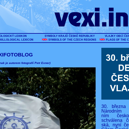
OLOGICKÝ LEXIKON
SYMBOLY KRAJŮ ČESKÉ REPUBLIKY
VLAJKY OBCÍ ČE
XILLOLOGICAL LEXICON
SYMBOLS OF THE CZECH REGIONS
FLAGS OF THE 
XIFOTOBLOG
nak je autorem fotografií Petr Exner)
30. března
Národním s
ním českos
schválena č
ská, nyní če