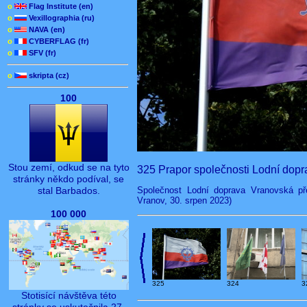
o
Flag Institute (en)
o
Vexillographia (ru)
o
NAVA (en)
o
CYBERFLAG (fr)
o
SFV (fr)
o
skripta (cz)
100
Stou zemí, odkud se na tyto
325 Prapor společnosti Lodní dop
stránky někdo podíval, se
Společnost Lodní doprava Vranovská pře
stal Barbados.
Vranov, 30. srpen 2023)
100 000
325
324
3
Stotisící návštěva této