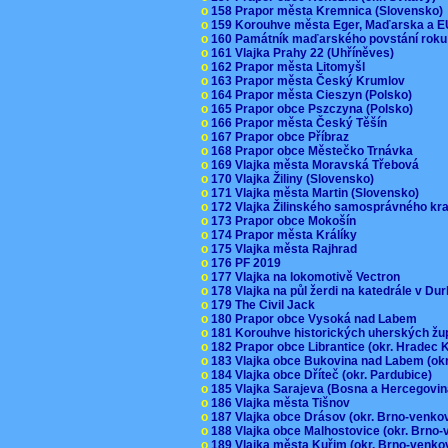
o
158 Prapor města Kremnica (Slovensko
o
159 Korouhve města Eger, Maďarska a 
o
160 Památník maďarského povstání roku
o
161 Vlajka Prahy 22 (Uhříněves)
o
162 Prapor města Litomyšl
o
163 Prapor města Český Krumlov
o
164 Prapor města Cieszyn (Polsko)
o
165 Prapor obce Pszczyna (Polsko)
o
166 Prapor města Český Těšín
o
167 Prapor obce Příbraz
o
168 Prapor obce Městečko Trnávka
o
169 Vlajka města Moravská Třebová
o
170 Vlajka Žiliny (Slovensko)
o
171 Vlajka města Martin (Slovensko)
o
172 Vlajka Žilinského samosprávného kr
o
173 Prapor obce Mokošín
o
174 Prapor města Králíky
o
175 Vlajka města Rajhrad
o
176 PF 2019
o
177 Vlajka na lokomotivě Vectron
o
178 Vlajka na půl žerdi na katedrále v D
o
179 The Civil Jack
o
180 Prapor obce Vysoká nad Labem
o
181 Korouhve historických uherských ž
o
182 Prapor obce Librantice (okr. Hradec 
o
183 Vlajka obce Bukovina nad Labem (ok
o
184 Vlajka obce Dříteč (okr. Pardubice)
o
185 Vlajka Sarajeva (Bosna a Hercegovi
o
186 Vlajka města Tišnov
o
187 Vlajka obce Drásov (okr. Brno-venk
o
188 Vlajka obce Malhostovice (okr. Brno
o
189 Vlajka města Kuřim (okr. Brno-venk