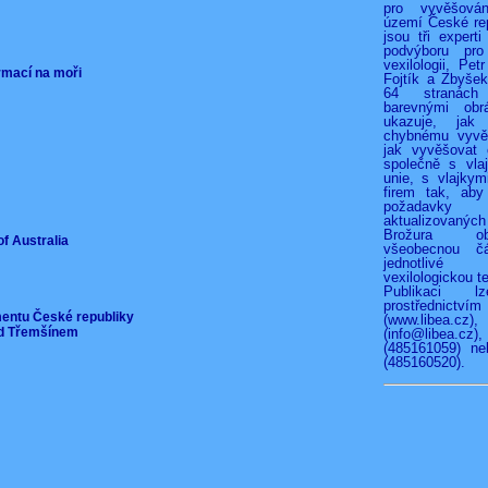
pro vyvěšová
území České rep
jsou tři experti
podvýboru pro
vexilologii, Pet
ormací na moři
Fojtík a Zbyše
64 stranác
barevnými obr
ukazuje, jak
chybnému vyvěš
jak vyvěšovat 
společně s vla
unie, s vlajkymi
firem tak, aby
požadav
aktualizovan
Brožura o
of Australia
všeobecnou čá
jednotliv
vexilologickou te
Publikaci l
prostřednict
mentu České republiky
(www.libea.c
pod Třemšínem
(info@libea
(485161059) ne
(485160520).