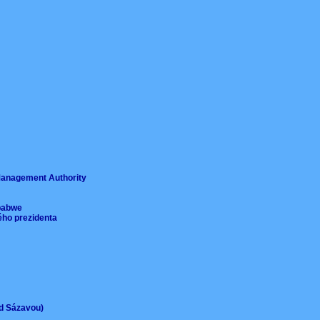
ě
 Management Authority
imbabwe
ého prezidenta
ad Sázavou)