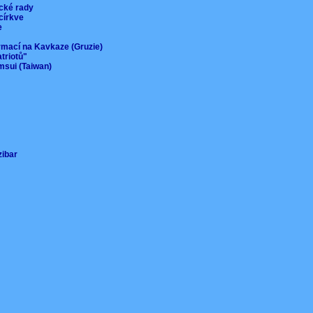
ické rady
 církve
ie
ormací na Kavkaze (Gruzie)
atriotů"
msui (Taiwan)
nzibar