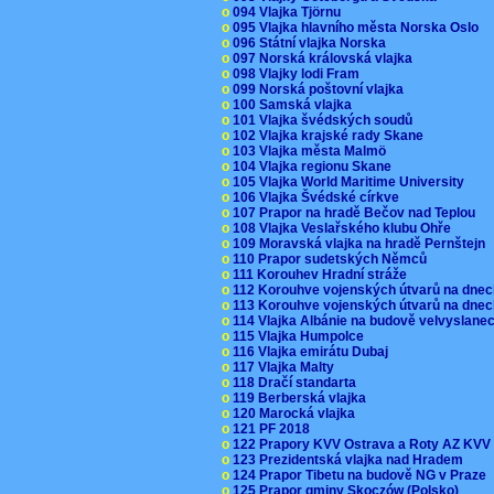
o
094 Vlajka Tjörnu
o
095 Vlajka hlavního města Norska Oslo
o
096 Státní vlajka Norska
o
097 Norská královská vlajka
o
098 Vlajky lodi Fram
o
099 Norská poštovní vlajka
o
100 Samská vlajka
o
101 Vlajka švédských soudů
o
102 Vlajka krajské rady Skane
o
103 Vlajka města Malmö
o
104 Vlajka regionu Skane
o
105 Vlajka World Maritime University
o
106 Vlajka Švédské církve
o
107 Prapor na hradě Bečov nad Teplou
o
108 Vlajka Veslařského klubu Ohře
o
109 Moravská vlajka na hradě Pernštejn
o
110 Prapor sudetských Němců
o
111 Korouhev Hradní stráže
o
112 Korouhve vojenských útvarů na dne
o
113 Korouhve vojenských útvarů na dne
o
114 Vlajka Albánie na budově velvyslane
o
115 Vlajka Humpolce
o
116 Vlajka emirátu Dubaj
o
117 Vlajka Malty
o
118 Dračí standarta
o
119 Berberská vlajka
o
120 Marocká vlajka
o
121 PF 2018
o
122 Prapory KVV Ostrava a Roty AZ KV
o
123 Prezidentská vlajka nad Hradem
o
124 Prapor Tibetu na budově NG v Praze
o
125 Prapor gminy Skoczów (Polsko)