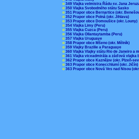
o
349 Vlajka velmistra Řádu sv. Jana Jer
o
350 Vlajka Svobodného státu Sasko
o
351 Prapor obce Bernartice (okr. Beneš
o
352 Prapor obce Polná (okr. Jihlava)
o
353 Prapor obce Domoušice (okr. Louny
o
354 Vlajka Limy (Peru)
o
355 Vlajka Cuzca (Peru)
o
356 Vlajka Ollantaytamba (Peru)
o
357 Vlajka Uruguaye
o
358 Prapor obce Mšeno (okr. Mělník)
o
359 Vlajky Brazilie a Paraguaye
o
360 Vlajka Vlajky státu Rio de Janeiro a 
o
361 Vlajka viceadmirála a záďová vlajka
o
362 Prapor obce Kaznějov (okr. Plzeň-se
o
363 Prapor obce Konecchlumí (okr. Jičín
o
363 Prapor obce Nová Ves nad Nisou (okr