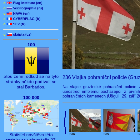
o
Flag Institute (en)
o
Vexillographia (ru)
o
NAVA (en)
o
CYBERFLAG (fr)
o
SFV (fr)
o
skripta (cz)
100
Stou zemí, odkud se na tyto
236 Vlajka pohraniční policie (Gruz
stránky někdo podíval, se
Na vlajce gruzínské pohraniční policie
stal Barbados.
uprostřed emblému pocházející z prvníh
pohraničních kamenech (Ušguli, 29. září 2
100 000
Stotisící návštěva této
236
235
2