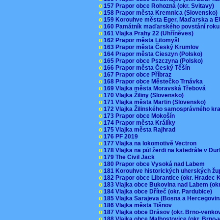
o
157 Prapor obce Rohozná (okr. Svitavy)
o
158 Prapor města Kremnica (Slovensko
o
159 Korouhve města Eger, Maďarska a 
o
160 Památník maďarského povstání roku
o
161 Vlajka Prahy 22 (Uhříněves)
o
162 Prapor města Litomyšl
o
163 Prapor města Český Krumlov
o
164 Prapor města Cieszyn (Polsko)
o
165 Prapor obce Pszczyna (Polsko)
o
166 Prapor města Český Těšín
o
167 Prapor obce Příbraz
o
168 Prapor obce Městečko Trnávka
o
169 Vlajka města Moravská Třebová
o
170 Vlajka Žiliny (Slovensko)
o
171 Vlajka města Martin (Slovensko)
o
172 Vlajka Žilinského samosprávného kr
o
173 Prapor obce Mokošín
o
174 Prapor města Králíky
o
175 Vlajka města Rajhrad
o
176 PF 2019
o
177 Vlajka na lokomotivě Vectron
o
178 Vlajka na půl žerdi na katedrále v D
o
179 The Civil Jack
o
180 Prapor obce Vysoká nad Labem
o
181 Korouhve historických uherských ž
o
182 Prapor obce Librantice (okr. Hradec 
o
183 Vlajka obce Bukovina nad Labem (ok
o
184 Vlajka obce Dříteč (okr. Pardubice)
o
185 Vlajka Sarajeva (Bosna a Hercegovi
o
186 Vlajka města Tišnov
o
187 Vlajka obce Drásov (okr. Brno-venk
o
188 Vlajka obce Malhostovice (okr. Brno