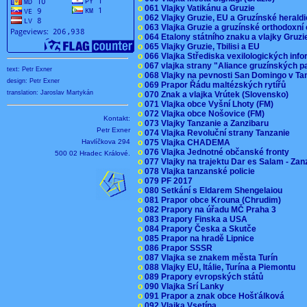
o
061 Vlajky Vatikánu a Gruzie
o
062 Vlajky Gruzie, EU a Gruzínské herald
o
063 Vlajka Gruzie a gruzínské orthodoxní
o
064 Etalony státního znaku a vlajky Gruz
o
065 Vlajky Gruzie, Tbilisi a EU
o
066 Vlajka Střediska vexilologických inf
o
067 vlajka strany "Aliance gruzínských p
text: Petr Exner
o
068 Vlajky na pevnosti San Domingo v Ta
design: Petr Exner
o
069 Prapor Řádu maltézských rytířů
translation: Jaroslav Martykán
o
070 Znak a vlajka Vrútek (Slovensko)
o
071 Vlajka obce Vyšní Lhoty (FM)
o
072 Vlajka obce Nošovice (FM)
Kontakt:
o
073 Vlajky Tanzanie a Zanzibaru
Petr Exner
o
074 Vlajka Revoluční strany Tanzanie
Havlíčkova 294
o
075 Vlajka CHADEMA
o
076 Vlajka Jednotné občanské fronty
500 02 Hradec Králové.
o
077 Vlajky na trajektu Dar es Salam - Za
o
078 Vlajka tanzanské policie
o
079 PF 2017
o
080 Setkání s Eldarem Shengelaiou
o
081 Prapor obce Krouna (Chrudim)
o
082 Prapory na úřadu MČ Praha 3
o
083 Prapory Finska a USA
o
084 Prapory Česka a Skutče
o
085 Prapor na hradě Lipnice
o
086 Prapor SSSR
o
087 Vlajka se znakem města Turín
o
088 Vlajky EU, Itálie, Turína a Piemontu
o
089 Prapory evropských států
o
090 Vlajka Srí Lanky
o
091 Prapor a znak obce Hošťálková
o
092 Vlajka Vsetína