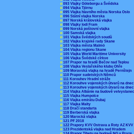
o
093 Vlajky Göteborgu a Švédska
o
094 Vlajka Tjörnu
o
095 Vlajka hlavního města Norska Oslo
o
096 Státní vlajka Norska
o
097 Norská královská vlajka
o
098 Vlajky lodi Fram
o
099 Norská poštovní vlajka
o
100 Samská vlajka
o
101 Vlajka švédských soudů
o
102 Vlajka krajské rady Skane
o
103 Vlajka města Malmö
o
104 Vlajka regionu Skane
o
105 Vlajka World Maritime University
o
106 Vlajka Švédské církve
o
107 Prapor na hradě Bečov nad Teplou
o
108 Vlajka Veslařského klubu Ohře
o
109 Moravská vlajka na hradě Pernštejn
o
110 Prapor sudetských Němců
o
111 Korouhev Hradní stráže
o
112 Korouhve vojenských útvarů na dne
o
113 Korouhve vojenských útvarů na dne
o
114 Vlajka Albánie na budově velvyslane
o
115 Vlajka Humpolce
o
116 Vlajka emirátu Dubaj
o
117 Vlajka Malty
o
118 Dračí standarta
o
119 Berberská vlajka
o
120 Marocká vlajka
o
121 PF 2018
o
122 Prapory KVV Ostrava a Roty AZ KV
o
123 Prezidentská vlajka nad Hradem
o
124 Prapor Tibetu na budově NG v Praze