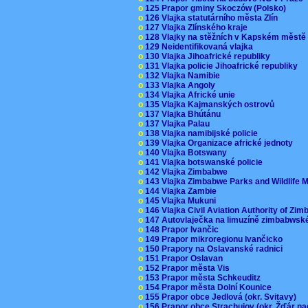
o
125 Prapor gminy Skoczów (Polsko)
o
126 Vlajka statutárního města Zlín
o
127 Vlajka Zlínského kraje
o
128 Vlajky na stěžních v Kapském měst
o
129 Neidentifikovaná vlajka
o
130 Vlajka Jihoafrické republiky
o
131 Vlajka policie Jihoafrické republiky
o
132 Vlajka Namibie
o
133 Vlajka Angoly
o
134 Vlajka Africké unie
o
135 Vlajka Kajmanských ostrovů
o
137 Vlajka Bhútánu
o
137 Vlajka Palau
o
138 Vlajka namibijské policie
o
139 Vlajka Organizace africké jednoty
o
140 Vlajka Botswany
o
141 Vlajka botswanské policie
o
142 Vlajka Zimbabwe
o
143 Vlajka Zimbabwe Parks and Wildlife
o
144 Vlajka Zambie
o
145 Vlajka Mukuni
o
146 Vlajka Civil Aviation Authority of Z
o
147 Autovlaječka na limuzíně zimbabwsk
o
148 Prapor Ivančic
o
149 Prapor mikroregionu Ivančicko
o
150 Prapory na Oslavanské radnici
o
151 Prapor Oslavan
o
152 Prapor města Vis
o
153 Prapor města Schkeuditz
o
154 Prapor města Dolní Kounice
o
155 Prapor obce Jedlová (okr. Svitavy)
o
156 Prapor obce Strachujov (okr. Žďár n