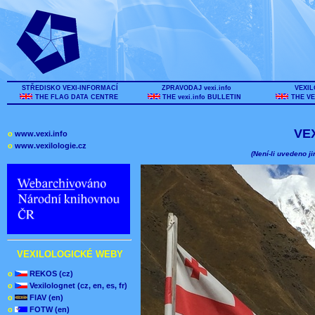
STŘEDISKO VEXI-INFORMACÍ
ZPRAVODAJ vexi.info
VEXIL
THE FLAG DATA CENTRE
THE vexi.info BULLETIN
THE VE
VE
o
www.vexi.info
o
www.vexilologie.cz
(Není-li uvedeno ji
VEXILOLOGICKÉ WEBY
o
REKOS (cz)
o
Vexilolognet (cz, en, es, fr)
o
FIAV (en)
o
FOTW (en)