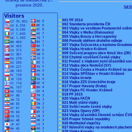
stránky se uskutečnila 27.
prosince 2020.
SEZ
o
001 PF 2014
o
002 Standarta prezidenta ČR
o
003 Vlajky ve vestibulu Poslanecké sn
o
004 Vlajky v Melku (Rakousko)
o
005 Vlajka Bosny a Hercegoviny
o
006 Pomník obětem druhého odboje
o
007 Vlajka Švýcarska a kantonu Graubü
o
008 Vlajka Hradce Králové
o
009 Svěcení praporu obce Nová Ves (ZR
o
010 Chybné vyvěšení české vlajky
o
011 Poutač s vlajkami zemí účastníků s
o
012 Vlajka obce Nedvězí (SY)
o
013 Vlajky Česka a Hradce Králové na pa
o
014 Vlajka SPŠStav v Hradci Králové
o
015 Vlajka Izraele
o
016 Vlajka ZZS Ústeckého kraje
o
017 Prapor Havany (Kuba)
o
018 Vlajka FC Hradec Králové
o
019 PF 2015
o
020 Vlajka FAČR
o
021 Malé státní vlajky
o
022 Svítící motiv české vlajky
o
023 Vlajka Opavy (OP)
o
024 Vlajky účastníků členské schůze Č
o
025 Prapor Srbské republiky
o
026 Motlitební vlaječky
o
027 Námořní vlajky na modelech plachet
o
028 Vlajka Kuvajtu