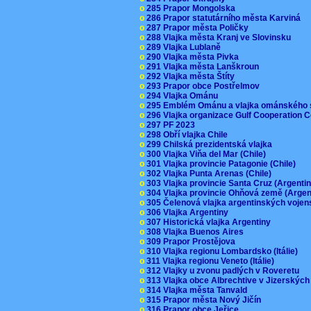
o
285 Prapor Mongolska
o
286 Prapor statutárního města Karviná
o
287 Prapor města Poličky
o
288 Vlajka města Kranj ve Slovinsku
o
289 Vlajka Lublaně
o
290 Vlajka města Pivka
o
291 Vlajka města Lanškroun
o
292 Vlajka města Štíty
o
293 Prapor obce Postřelmov
o
294 Vlajka Ománu
o
295 Emblém Ománu a vlajka ománského 
o
296 Vlajka organizace Gulf Cooperation
o
297 PF 2023
o
298 Obří vlajka Chile
o
299 Chilská prezidentská vlajka
o
300 Vlajka Viňa del Mar (Chile)
o
301 Vlajka provincie Patagonie (Chile)
o
302 Vlajka Punta Arenas (Chile)
o
303 Vlajka provincie Santa Cruz (Argenti
o
304 Vlajka provincie Ohňová země (Arge
o
305 Čelenová vlajka argentinských vojen
o
306 Vlajka Argentiny
o
307 Historická vlajka Argentiny
o
308 Vlajka Buenos Aires
o
309 Prapor Prostějova
o
310 Vlajka regionu Lombardsko (Itálie)
o
311 Vlajka regionu Veneto (Itálie)
o
312 Vlajky u zvonu padlých v Roveretu
o
313 Vlajka obce Albrechtive v Jizerskýc
o
314 Vlajka města Tanvald
o
315 Prapor města Nový Jičín
o
316 Prapor obce Jeřice