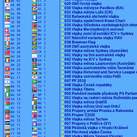
o
029 Obří řecká vlajka
o
030 Vlajka městyse Pavlíkov (RA)
o
031 Vlajka města Luže (CR)
o
032 Bahamská obchodní vlajka
o
033 Vlajka společnosti Kwan Chart
o
034 Vlajka Střediska vexilologických inf
o
035 Vlajka Marshallových ostrovů
o
036 vlajky zemí účastníků ICV v Sydney
o
037 Námořní varianta vlajky FIAV
o
038 Bowman Flag
o
039 Obří australská vlajka
o
040 Vlajka města Sydney (Austrálie)
o
041 Vlajky na Dni australské vlajky
o
042 Vlajky na ICV v Sydney
o
043 Vlajka města Launceston (Austrálie)
o
044 Vlajka australského státu Tasmánie
o
045 Vlajka Returned and Service League 
o
046 Vlajka ostrovního státu Fidži
o
047 PF 2016
o
048 Vlajka České republiky
o
049 Vlajka Tibetu
o
050 Pamětní medaile předsedy PS Parla
o
051 Vlajka na radnici města Rožmitálu 
o
052 Vlajka města Dobříš
o
053 Vlajka města Ústí nad Orlicí
o
054 Prapory armád Pruska a Rakouska
o
055 Prapor ČSSD
o
056 Vlajka města Tachov
o
057 Prapory v Poličce (SY)
o
058 Pirátská vlajka v Hradci Králové
o
059 Plechová vlajka Česka
o
060 Vlajka Města Signagi (Gruzie)