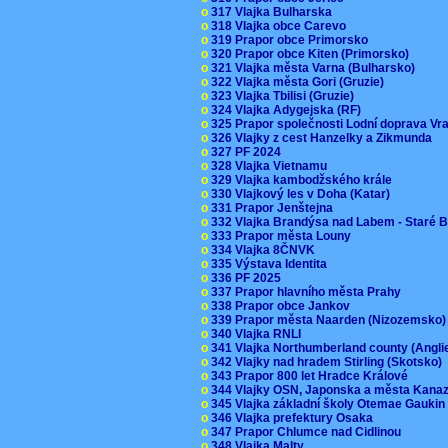
o
317 Vlajka Bulharska
o
318 Vlajka obce Carevo
o
319 Prapor obce Primorsko
o
320 Prapor obce Kiten (Primorsko)
o
321 Vlajka města Varna (Bulharsko)
o
322 Vlajka města Gori (Gruzie)
o
323 Vlajka Tbilisi (Gruzie)
o
324 Vlajka Adygejska (RF)
o
325 Prapor společnosti Lodní doprava V
o
326 Vlajky z cest Hanzelky a Zikmunda
o
327 PF 2024
o
328 Vlajka Vietnamu
o
329 Vlajka kambodžského krále
o
330 Vlajkový les v Doha (Katar)
o
331 Prapor Jenštejna
o
332 Vlajka Brandýsa nad Labem - Staré 
o
333 Prapor města Louny
o
334 Vlajka 8ČNVK
o
335 Výstava Identita
o
336 PF 2025
o
337 Prapor hlavního města Prahy
o
338 Prapor obce Jankov
o
339 Prapor města Naarden (Nizozemsko
o
340 Vlajka RNLI
o
341 Vlajka Northumberland county (Angl
o
342 Vlajky nad hradem Stirling (Skotsko)
o
343 Prapor 800 let Hradce Králové
o
344 Vlajky OSN, Japonska a města Kan
o
345 Vlajka základní školy Otemae Gauki
o
346 Vlajka prefektury Osaka
o
347 Prapor Chlumce nad Cidlinou
o
348 Vlajka Malty