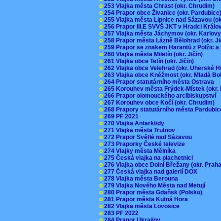
o
253 Vlajka města Chrast (okr. Chrudim)
o
254 Prapor obce Živanice (okr. Pardubic
o
255 Vlajka města Lipnice nad Sázavou (o
o
256 Prapor III.E SVVŠ JKT v Hradci Král
o
257 Vlajka města Jáchymov (okr. Karlov
o
258 Prapor města Lázně Bělohrad (okr. J
o
259 Prapor se znakem Harantů z Polžic 
o
260 Vlajka města Miletín (okr. Jičín)
o
261 Vlajka obce Tetín (okr. Jičín)
o
262 Vlajka obce Velehrad (okr. Uherské H
o
263 Vlajka obce Kněžmost (okr. Mladá Bo
o
264 Prapor statutárního města Ostrava
o
265 Korouhev města Frýdek-Místek (okr.
o
266 Prapor olomouckého arcibiskupství
o
267 Korouhev obce Kočí (okr. Chrudim)
o
268 Prapory statutárního města Pardubi
o
269 PF 2021
o
270 Vlajka Antarktidy
o
271 Vlajka města Trutnov
o
272 Prapor Světlé nad Sázavou
o
273 Praporky České televize
o
274 Vlajky města Mělníka
o
275 Česká vlajka na plachetnici
o
276 Vlajka obce Dolní Břežany (okr. Pra
o
277 Česká vlajka nad galerií DOX
o
278 Vlajka města Berouna
o
279 Vlajka Nového Města nad Metují
o
280 Prapor města Gdaňsk (Polsko)
o
281 Prapor města Kutná Hora
o
282 Vlajka města Lovosice
o
283 PF 2022
o
284 Prapor Ukrajiny