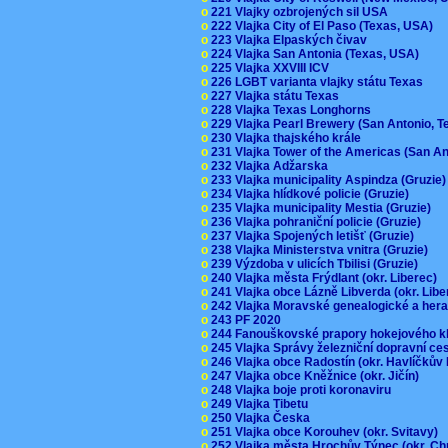
o
221 Vlajky ozbrojených sil USA
o
222 Vlajka City of El Paso (Texas, USA)
o
223 Vlajka Elpaských čivav
o
224 Vlajka San Antonia (Texas, USA)
o
225 Vlajka XXVIII ICV
o
226 LGBT varianta vlajky státu Texas
o
227 Vlajka státu Texas
o
228 Vlajka Texas Longhorns
o
229 Vlajka Pearl Brewery (San Antonio, 
o
230 Vlajka thajského krále
o
231 Vlajka Tower of the Americas (San A
o
232 Vlajka Adžarska
o
233 Vlajka municipality Aspindza (Gruzie
o
234 Vlajka hlídkové policie (Gruzie)
o
235 Vlajka municipality Mestia (Gruzie)
o
236 Vlajka pohraniční policie (Gruzie)
o
237 Vlajka Spojených letišť (Gruzie)
o
238 Vlajka Ministerstva vnitra (Gruzie)
o
239 Výzdoba v ulicích Tbilisi (Gruzie)
o
240 Vlajka města Frýdlant (okr. Liberec)
o
241 Vlajka obce Lázně Libverda (okr. Lib
o
242 Vlajka Moravské genealogické a hera
o
243 PF 2020
o
244 Fanouškovské prapory hokejového k
o
245 Vlajka Správy železniční dopravní c
o
246 Vlajka obce Radostín (okr. Havlíčkův
o
247 Vlajka obce Kněžnice (okr. Jičín)
o
248 Vlajka boje proti koronaviru
o
249 Vlajka Tibetu
o
250 Vlajka Česka
o
251 Vlajka obce Korouhev (okr. Svitavy)
o
252 Vlajka města Hrochův Týnec (okr. C