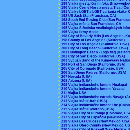
o
189 Vlajka města Kuřim (okr. Brno-venk
o
190 Vlajky Černé Hory a města Tivat (Če
o
191 Vlajky LGBT a LGBT varianta vlajky K
o
192 US Jack (San Francisco, CA)
o
193 South End Rowing Club (San Francis
o
194 Vlajka města San Francisco, CA
o
195 Vlajka Střediska vexilologických inf
o
196 Vlajka firmy Apple
o
198 City of Beverly Hills (Los Angeles, Ka
o
198 County of Los Angeles (Kalifornie)
o
199 City of Los Angeles (Kalifornie, USA
o
200 City of Long Beach (Kalifornie, USA)
o
201 Huntington Beach - Logo flag (Kalifo
o
202 City of San Diego (Kalifornie, USA)
o
203 Sycuan Band of the Kumeyaay Nation
o
204 Port of San Diego (Kalifornie, USA)
o
205 City of Coronado (Kalifornie, USA)
o
206 San Diego Padres (Kalifornie, USA)
o
207 Nevada (USA)
o
208 Arizona (USA)
o
209 Vlajka indiánského kmene Hualapai
o
210 Vlajka indiánského kmene Yavapai
o
211 Vlajka USA
o
212 Vlajka indiánského národa Navajo (A
o
213 Vlajka státu Utah (USA)
o
214 Vlajka indiánského kmene Ute (Colo
o
215 Vlajka státu Colorado (USA)
o
216 Vlajka City of Durango (Colorado, U
o
217 Vlajka City of Espaňola (New Mexico
o
218 Vlajka Las Cruces (New Mexico, US
o
219 Vlajka Otero County (New Mexico, 
o
220 Vlajka City of Roswell (New Mexico,